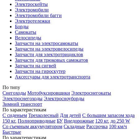
Электроскейты
Электромобили
Электромобили багги
Электротележки
Борды
Самокаты
Велосипеды
Запчасти на электросамокаты
Запчасти на электровелосипеды
Запчасти для электротрициклов
Запчасти для трюковых самокатов
Запчасти на сигвей
Запчасти на гироскутер
Аксессуары для электротранспорта
По типу
Снегоходы
Мотобуксировщики
Электроснегокаты
Электроснегоходы
Электросноуборды
Зимний транспорт
По характеристикам
С сиденьем
Трехколесный
Для детей
С большим запасом хода
150 кг.
Полноприводные
БУ
Внедорожные
120 кг.
до 250 W
Со съемным аккумулятором
Складные
Рассрочка
100 км/ч
Быстрые
По характеристикам