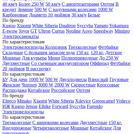
40 км/ч
Более 250 W
50 км/ч
С амортизаторами
Оптом
В
кредит
Зимние
500 W
С надувными колесами
1000 W
Карбоновые
Диаметр 10 дюймов
30 км/ч
Белые
По бренду
Kugoo
Xiaomi
White Siberia
Dualtron
Syccyba
Yamato
Yokamura
E-twow
Joyor
GT
Ultron
Currus
Neoline
Aovo
Speedway
Minipro
Электросамокаты
По характеристикам
Электровелосипеды Колхозник
Трехколесные
Фетбайки
Складные
С большим запасом хода
150 кг.
120 кг.
Детские
Мощные
Для курьера
Мини
Полноприводные
До 250 W
Двухместные
Со съемным аккумулятором
Оффроад
Фетбайки
20 дюймов
В рассрочку
По характеристикам
БУ
Для дачи
1000 W
500 W
Двухподвесы
Взрослый
Грузовые
Женские
Чоппер
3000 W
2000 W
Скоростные
Кроссовые
Распродажа
Китайские
Российские
Оптом
По бренду
Eltreco
Minako
Xiaomi
White Siberia
Xdevice
Greencamel
Volteco
ИЖ
Kugoo
Jetson
Elbike
Forward
Syccyba
Furendo
Электровелосипеды
По характеристикам
Трехколесные
С широкими колесами
Двухместные
150 кг.
Внедорожные
Четырехколесные
Мощные
Китайские
Для
пенсионеров