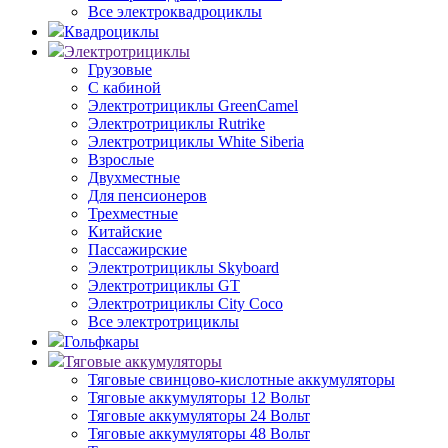
Все электроквадроциклы
Квадроциклы
Электротрициклы
Грузовые
С кабиной
Электротрициклы GreenCamel
Электротрициклы Rutrike
Электротрициклы White Siberia
Взрослые
Двухместные
Для пенсионеров
Трехместные
Китайские
Пассажирские
Электротрициклы Skyboard
Электротрициклы GT
Электротрициклы City Coco
Все электротрициклы
Гольфкары
Тяговые аккумуляторы
Тяговые свинцово-кислотные аккумуляторы
Тяговые аккумуляторы 12 Вольт
Тяговые аккумуляторы 24 Вольт
Тяговые аккумуляторы 48 Вольт