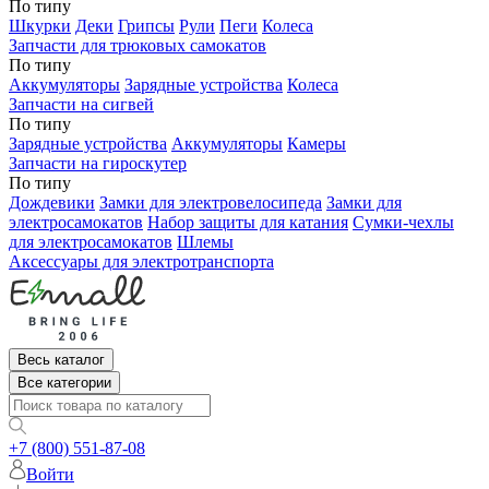
По типу
Шкурки
Деки
Грипсы
Рули
Пеги
Колеса
Запчасти для трюковых самокатов
По типу
Аккумуляторы
Зарядные устройства
Колеса
Запчасти на сигвей
По типу
Зарядные устройства
Аккумуляторы
Камеры
Запчасти на гироскутер
По типу
Дождевики
Замки для электровелосипеда
Замки для
электросамокатов
Набор защиты для катания
Сумки-чехлы
для электросамокатов
Шлемы
Аксессуары для электротранспорта
Весь каталог
Все категории
+7 (800) 551-87-08
Войти