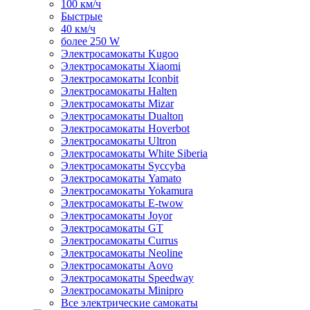
100 км/ч
Быстрые
40 км/ч
более 250 W
Электросамокаты Kugoo
Электросамокаты Xiaomi
Электросамокаты Iconbit
Электросамокаты Halten
Электросамокаты Mizar
Электросамокаты Dualton
Электросамокаты Hoverbot
Электросамокаты Ultron
Электросамокаты White Siberia
Электросамокаты Syccyba
Электросамокаты Yamato
Электросамокаты Yokamura
Электросамокаты E-twow
Электросамокаты Joyor
Электросамокаты GT
Электросамокаты Currus
Электросамокаты Neoline
Электросамокаты Aovo
Электросамокаты Speedway
Электросамокаты Minipro
Все электрические самокаты