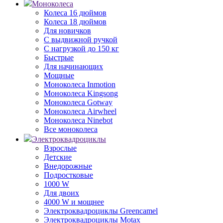
Моноколеса
Колеса 16 дюймов
Колеса 18 дюймов
Для новичков
С выдвижной ручкой
С нагрузкой до 150 кг
Быстрые
Для начинающих
Мощные
Моноколеса Inmotion
Моноколеса Kingsong
Моноколеса Gotway
Моноколеса Airwheel
Моноколеса Ninebot
Все моноколеса
Электроквадроциклы
Взрослые
Детские
Внедорожные
Подростковые
1000 W
Для двоих
4000 W и мощнее
Электроквадроциклы Greencamel
Электроквадроциклы Motax