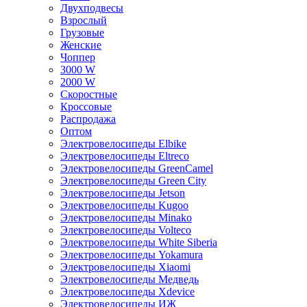
Двухподвесы
Взрослый
Грузовые
Женские
Чоппер
3000 W
2000 W
Скоростные
Кроссовые
Распродажа
Оптом
Электровелосипеды Elbike
Электровелосипеды Eltreco
Электровелосипеды GreenCamel
Электровелосипеды Green City
Электровелосипеды Jetson
Электровелосипеды Kugoo
Электровелосипеды Minako
Электровелосипеды Volteco
Электровелосипеды White Siberia
Электровелосипеды Yokamura
Электровелосипеды Xiaomi
Электровелосипеды Медведь
Электровелосипеды Xdevice
Электровелосипеды ИЖ