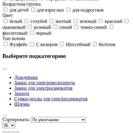
Возрастная группа
для детей
для взрослых
для подростков
Цвет
белый
голубой
желтый
зеленый
красный
оранжевый
розовый
синий
темно-синий
фиолетовый
черный
Тип шлема
Фулфейс
С визиром
Шоссейный
Котелок
Выберите подкатегорию
Дождевики
Замки для электровелосипеда
Замки для электросамокатов
Защита
Сумки-чехлы для электросамокатов
Шлемы
Сортировать: