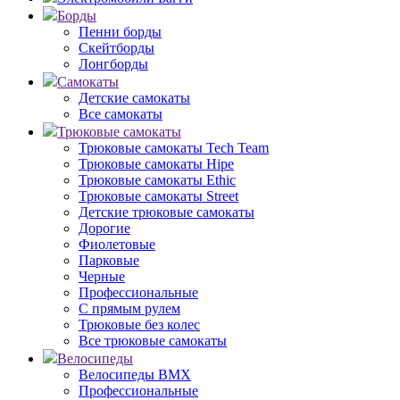
Борды
Пенни борды
Скейтборды
Лонгборды
Самокаты
Детские самокаты
Все самокаты
Трюковые самокаты
Трюковые самокаты Tech Team
Трюковые самокаты Hipe
Трюковые самокаты Ethic
Трюковые самокаты Street
Детские трюковые самокаты
Дорогие
Фиолетовые
Парковые
Черные
Профессиональные
С прямым рулем
Трюковые без колес
Все трюковые самокаты
Велосипеды
Велосипеды BMX
Профессиональные