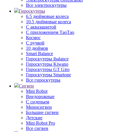
Все электроскутеры
Гироскутеры
6.5 дюймовые колеса
10.5 дюймовые колеса
С аквазащитой
С приложением ТаоТао
Космос
С ручкой
10 дюймов
Smart Balance
Гироскутеры ibalance
Гироскутеры Kiwano
Гироскутеры GT Giro
Гироскутеры Smartone
Все гироскутеры
Сигвеи
Mini Robot
Внедорожные
С сиденьем
Минисигвеи
Большие сигвеи
Детские
Mini Robot Pro
Все сигвеи