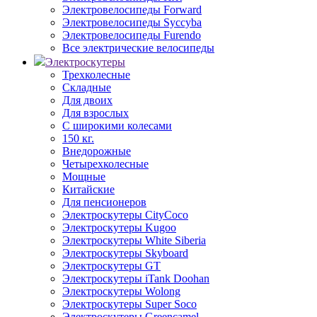
Электровелосипеды Forward
Электровелосипеды Syccyba
Электровелосипеды Furendo
Все электрические велосипеды
Электроскутеры
Трехколесные
Складные
Для двоих
Для взрослых
С широкими колесами
150 кг.
Внедорожные
Четырехколесные
Мощные
Китайские
Для пенсионеров
Электроскутеры CityCoco
Электроскутеры Kugoo
Электроскутеры White Siberia
Электроскутеры Skyboard
Электроскутеры GT
Электроскутеры iTank Doohan
Электроскутеры Wolong
Электроскутеры Super Soco
Электроскутеры Greencamel