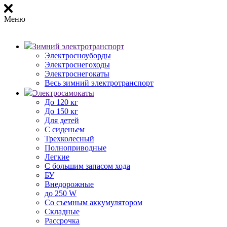
Меню
Зимний электротранспорт
Электросноуборды
Электроснегоходы
Электроснегокаты
Весь зимний электротранспорт
Электросамокаты
До 120 кг
До 150 кг
Для детей
С сиденьем
Трехколесный
Полноприводные
Легкие
С большим запасом хода
БУ
Внедорожные
до 250 W
Со съемным аккумулятором
Складные
Рассрочка