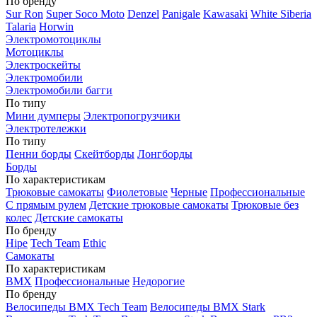
По бренду
Sur Ron
Super Soco Moto
Denzel
Panigale
Kawasaki
White Siberia
Talaria
Horwin
Электромотоциклы
Мотоциклы
Электроскейты
Электромобили
Электромобили багги
По типу
Мини думперы
Электропогрузчики
Электротележки
По типу
Пенни борды
Скейтборды
Лонгборды
Борды
По характеристикам
Трюковые самокаты
Фиолетовые
Черные
Профессиональные
С прямым рулем
Детские трюковые самокаты
Трюковые без
колес
Детские самокаты
По бренду
Hipe
Tech Team
Ethic
Самокаты
По характеристикам
BMX
Профессиональные
Недорогие
По бренду
Велосипеды BMX Tech Team
Велосипеды BMX Stark