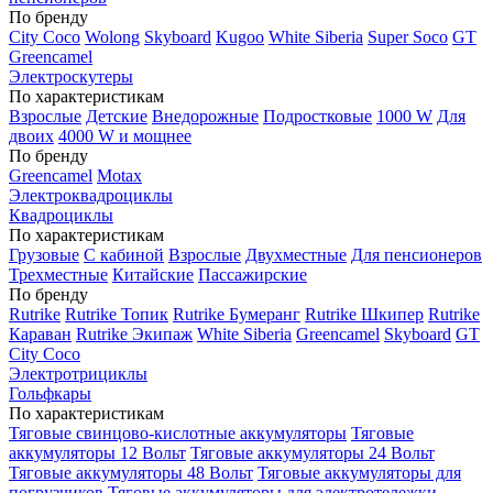
По бренду
City Coco
Wolong
Skyboard
Kugoo
White Siberia
Super Soco
GT
Greencamel
Электроскутеры
По характеристикам
Взрослые
Детские
Внедорожные
Подростковые
1000 W
Для
двоих
4000 W и мощнее
По бренду
Greencamel
Motax
Электроквадроциклы
Квадроциклы
По характеристикам
Грузовые
С кабиной
Взрослые
Двухместные
Для пенсионеров
Трехместные
Китайские
Пассажирские
По бренду
Rutrike
Rutrike Топик
Rutrike Бумеранг
Rutrike Шкипер
Rutrike
Караван
Rutrike Экипаж
White Siberia
Greencamel
Skyboard
GT
City Coco
Электротрициклы
Гольфкары
По характеристикам
Тяговые свинцово-кислотные аккумуляторы
Тяговые
аккумуляторы 12 Вольт
Тяговые аккумуляторы 24 Вольт
Тяговые аккумуляторы 48 Вольт
Тяговые аккумуляторы для
погрузчиков
Тяговые аккумуляторы для электротележки