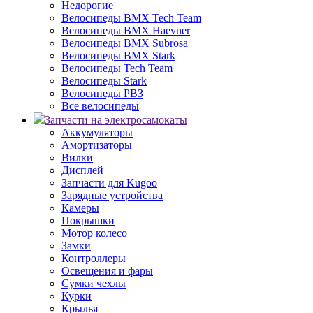
Недорогие
Велосипеды BMX Tech Team
Велосипеды BMX Haevner
Велосипеды BMX Subrosa
Велосипеды BMX Stark
Велосипеды Tech Team
Велосипеды Stark
Велосипеды РВЗ
Все велосипеды
Запчасти на электросамокаты
Аккумуляторы
Амортизаторы
Вилки
Дисплей
Запчасти для Kugoo
Зарядные устройства
Камеры
Покрышки
Мотор колесо
Замки
Контроллеры
Освещения и фары
Сумки чехлы
Курки
Крылья