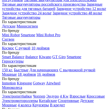
Тяговые аккумуляторы российского производства
Зарядные
устройства для тяговых батарей
Зарядное устройство 12 вольт
Зарядное устройство 24 вольт
Зарядное устройство 48 вольт
Тяговые аккумуляторы
По характеристикам
Детские
Минисигвеи
По бренду
Mini Robot
Smartone
Mini Robot Pro
Сигвеи
По характеристикам
Космос
С ручкой
10 дюймов
По бренду
Smart Balance
ibalance
Kiwano
GT Giro
Smartone
Гироскутеры
По характеристикам
150 кг.
Быстрые
Для начинающих
С выдвижной ручкой
Мощные
18 дюймов
16 дюймов
По бренду
Inmotion
Kingsong
Gotway
Airwheel
Моноколеса
По характеристикам
Электропитбайки
Чоппер
Эндуро
4 Kw
Взрослые
Кроссовые
Электромотороллеры
Китайские
Спортивные
Детские
Мощные
4 колеса
Круизеры
В кредит