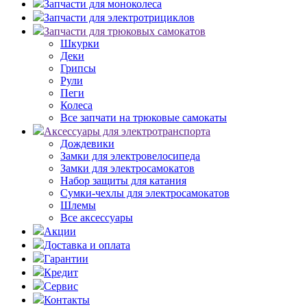
Запчасти для моноколеса
Запчасти для электротрициклов
Запчасти для трюковых самокатов
Шкурки
Деки
Грипсы
Рули
Пеги
Колеса
Все запчати на трюковые самокаты
Аксессуары для электротранспорта
Дождевики
Замки для электровелосипеда
Замки для электросамокатов
Набор защиты для катания
Сумки-чехлы для электросамокатов
Шлемы
Все аксессуары
Акции
Доставка и оплата
Гарантии
Кредит
Сервис
Контакты