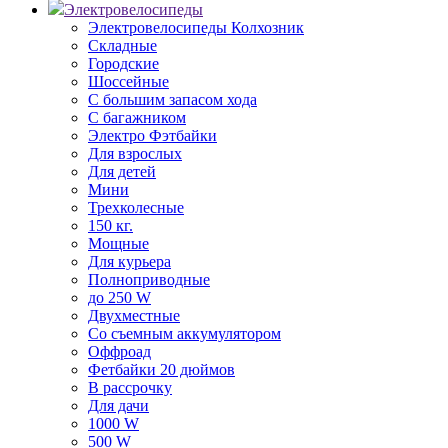
Электровелосипеды
Электровелосипеды Колхозник
Складные
Городские
Шоссейные
С большим запасом хода
С багажником
Электро Фэтбайки
Для взрослых
Для детей
Мини
Трехколесные
150 кг.
Мощные
Для курьера
Полноприводные
до 250 W
Двухместные
Со съемным аккумулятором
Оффроад
Фетбайки 20 дюймов
В рассрочку
Для дачи
1000 W
500 W