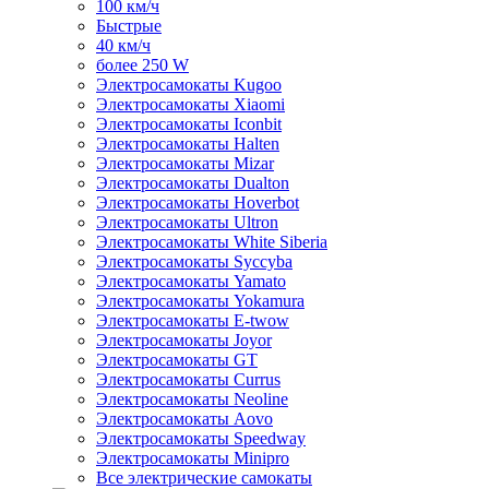
100 км/ч
Быстрые
40 км/ч
более 250 W
Электросамокаты Kugoo
Электросамокаты Xiaomi
Электросамокаты Iconbit
Электросамокаты Halten
Электросамокаты Mizar
Электросамокаты Dualton
Электросамокаты Hoverbot
Электросамокаты Ultron
Электросамокаты White Siberia
Электросамокаты Syccyba
Электросамокаты Yamato
Электросамокаты Yokamura
Электросамокаты E-twow
Электросамокаты Joyor
Электросамокаты GT
Электросамокаты Currus
Электросамокаты Neoline
Электросамокаты Aovo
Электросамокаты Speedway
Электросамокаты Minipro
Все электрические самокаты