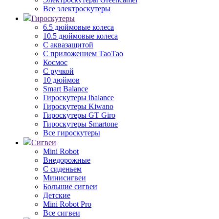
Все электроскутеры
Гироскутеры
6.5 дюймовые колеса
10.5 дюймовые колеса
С аквазащитой
С приложением ТаоТао
Космос
С ручкой
10 дюймов
Smart Balance
Гироскутеры ibalance
Гироскутеры Kiwano
Гироскутеры GT Giro
Гироскутеры Smartone
Все гироскутеры
Сигвеи
Mini Robot
Внедорожные
С сиденьем
Минисигвеи
Большие сигвеи
Детские
Mini Robot Pro
Все сигвеи