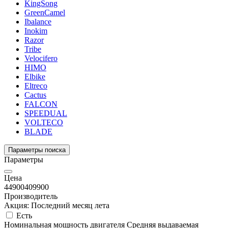
KingSong
GreenCamel
Ibalance
Inokim
Razor
Tribe
Velocifero
HIMO
Elbike
Eltreco
Cactus
FALCON
SPEEDUAL
VOLTECO
BLADE
Параметры поиска
Параметры
Цена
44900
409900
Производитель
Акция: Последний месяц лета
Есть
Номинальная мощность двигателя
Средняя выдаваемая