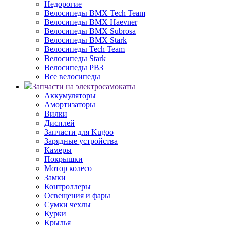
Недорогие
Велосипеды BMX Tech Team
Велосипеды BMX Haevner
Велосипеды BMX Subrosa
Велосипеды BMX Stark
Велосипеды Tech Team
Велосипеды Stark
Велосипеды РВЗ
Все велосипеды
Запчасти на электросамокаты
Аккумуляторы
Амортизаторы
Вилки
Дисплей
Запчасти для Kugoo
Зарядные устройства
Камеры
Покрышки
Мотор колесо
Замки
Контроллеры
Освещения и фары
Сумки чехлы
Курки
Крылья