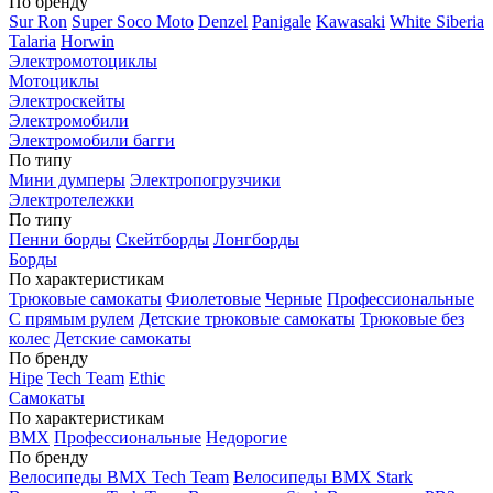
По бренду
Sur Ron
Super Soco Moto
Denzel
Panigale
Kawasaki
White Siberia
Talaria
Horwin
Электромотоциклы
Мотоциклы
Электроскейты
Электромобили
Электромобили багги
По типу
Мини думперы
Электропогрузчики
Электротележки
По типу
Пенни борды
Скейтборды
Лонгборды
Борды
По характеристикам
Трюковые самокаты
Фиолетовые
Черные
Профессиональные
С прямым рулем
Детские трюковые самокаты
Трюковые без
колес
Детские самокаты
По бренду
Hipe
Tech Team
Ethic
Самокаты
По характеристикам
BMX
Профессиональные
Недорогие
По бренду
Велосипеды BMX Tech Team
Велосипеды BMX Stark