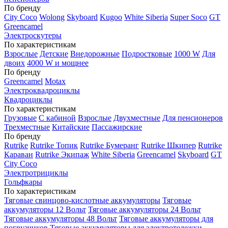
По бренду
City Coco
Wolong
Skyboard
Kugoo
White Siberia
Super Soco
GT
Greencamel
Электроскутеры
По характеристикам
Взрослые
Детские
Внедорожные
Подростковые
1000 W
Для
двоих
4000 W и мощнее
По бренду
Greencamel
Motax
Электроквадроциклы
Квадроциклы
По характеристикам
Грузовые
С кабиной
Взрослые
Двухместные
Для пенсионеров
Трехместные
Китайские
Пассажирские
По бренду
Rutrike
Rutrike Топик
Rutrike Бумеранг
Rutrike Шкипер
Rutrike
Караван
Rutrike Экипаж
White Siberia
Greencamel
Skyboard
GT
City Coco
Электротрициклы
Гольфкары
По характеристикам
Тяговые свинцово-кислотные аккумуляторы
Тяговые
аккумуляторы 12 Вольт
Тяговые аккумуляторы 24 Вольт
Тяговые аккумуляторы 48 Вольт
Тяговые аккумуляторы для
погрузчиков
Тяговые аккумуляторы для электротележки