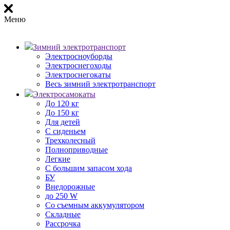
Меню
Зимний электротранспорт
Электросноуборды
Электроснегоходы
Электроснегокаты
Весь зимний электротранспорт
Электросамокаты
До 120 кг
До 150 кг
Для детей
С сиденьем
Трехколесный
Полноприводные
Легкие
С большим запасом хода
БУ
Внедорожные
до 250 W
Со съемным аккумулятором
Складные
Рассрочка