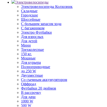
Электровелосипеды
Электровелосипеды Колхозник
Складные
Городские
Шоссейные
С большим запасом хода
С багажником
Электро Фэтбайки
Для взрослых
Для детей
Мини
Трехколесные
150 кг.
Мощные
Для курьера
Полноприводные
до 250 W
Двухместные
Со съемным аккумулятором
Оффроад
Фетбайки 20 дюймов
В рассрочку
Для дачи
1000 W
500 W