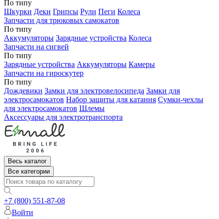
По типу
Шкурки
Деки
Грипсы
Рули
Пеги
Колеса
Запчасти для трюковых самокатов
По типу
Аккумуляторы
Зарядные устройства
Колеса
Запчасти на сигвей
По типу
Зарядные устройства
Аккумуляторы
Камеры
Запчасти на гироскутер
По типу
Дождевики
Замки для электровелосипеда
Замки для
электросамокатов
Набор защиты для катания
Сумки-чехлы
для электросамокатов
Шлемы
Аксессуары для электротранспорта
Весь каталог
Все категории
+7 (800) 551-87-08
Войти