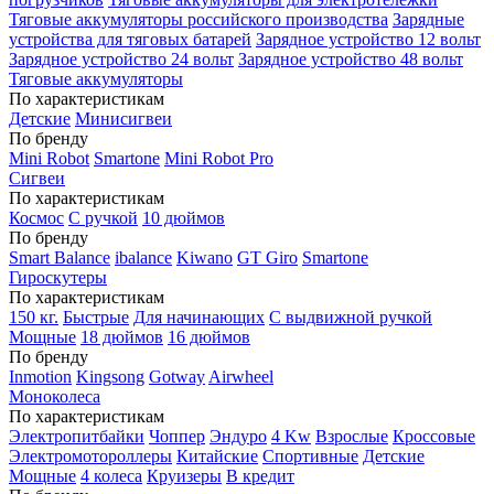
Тяговые аккумуляторы российского производства
Зарядные
устройства для тяговых батарей
Зарядное устройство 12 вольт
Зарядное устройство 24 вольт
Зарядное устройство 48 вольт
Тяговые аккумуляторы
По характеристикам
Детские
Минисигвеи
По бренду
Mini Robot
Smartone
Mini Robot Pro
Сигвеи
По характеристикам
Космос
С ручкой
10 дюймов
По бренду
Smart Balance
ibalance
Kiwano
GT Giro
Smartone
Гироскутеры
По характеристикам
150 кг.
Быстрые
Для начинающих
С выдвижной ручкой
Мощные
18 дюймов
16 дюймов
По бренду
Inmotion
Kingsong
Gotway
Airwheel
Моноколеса
По характеристикам
Электропитбайки
Чоппер
Эндуро
4 Kw
Взрослые
Кроссовые
Электромотороллеры
Китайские
Спортивные
Детские
Мощные
4 колеса
Круизеры
В кредит