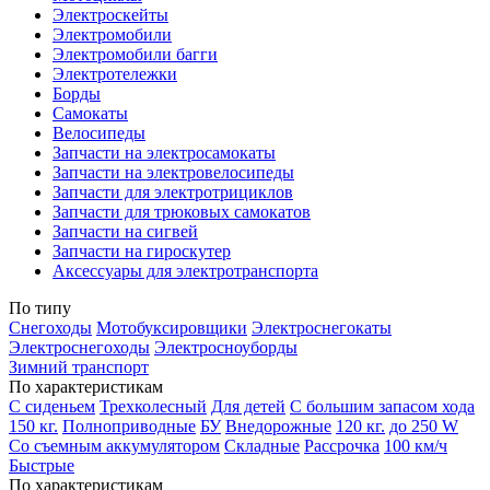
Электроскейты
Электромобили
Электромобили багги
Электротележки
Борды
Самокаты
Велосипеды
Запчасти на электросамокаты
Запчасти на электровелосипеды
Запчасти для электротрициклов
Запчасти для трюковых самокатов
Запчасти на сигвей
Запчасти на гироскутер
Аксессуары для электротранспорта
По типу
Снегоходы
Мотобуксировщики
Электроснегокаты
Электроснегоходы
Электросноуборды
Зимний транспорт
По характеристикам
С сиденьем
Трехколесный
Для детей
С большим запасом хода
150 кг.
Полноприводные
БУ
Внедорожные
120 кг.
до 250 W
Со съемным аккумулятором
Складные
Рассрочка
100 км/ч
Быстрые
По характеристикам