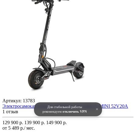
Артикул:
13783
Электросамокат WHITE SIBERIA TEVERUN MINI 52V20A
Для стабильной работы
×
1 отзыв
рекомендуем
отключить VPN
129 900 р.
139 900 р.
149 900 р.
от 5 489 р./ мес.