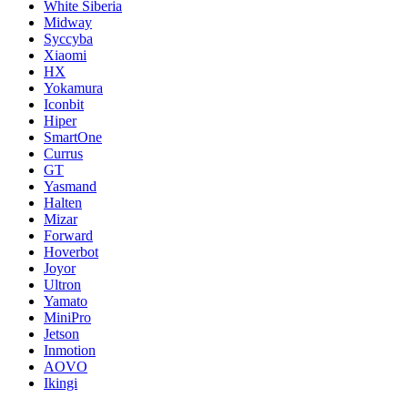
White Siberia
Midway
Syccyba
Xiaomi
HX
Yokamura
Iconbit
Hiper
SmartOne
Currus
GT
Yasmand
Halten
Mizar
Forward
Hoverbot
Joyor
Ultron
Yamato
MiniPro
Jetson
Inmotion
AOVO
Ikingi