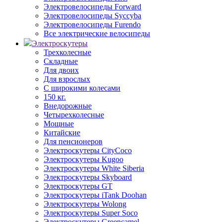
Электровелосипеды Forward
Электровелосипеды Syccyba
Электровелосипеды Furendo
Все электрические велосипеды
Электроскутеры
Трехколесные
Складные
Для двоих
Для взрослых
С широкими колесами
150 кг.
Внедорожные
Четырехколесные
Мощные
Китайские
Для пенсионеров
Электроскутеры CityCoco
Электроскутеры Kugoo
Электроскутеры White Siberia
Электроскутеры Skyboard
Электроскутеры GT
Электроскутеры iTank Doohan
Электроскутеры Wolong
Электроскутеры Super Soco
Электроскутеры Greencamel