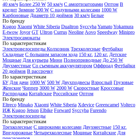
40 км/ч
Более 250 W
50 км/ч
С амортизаторами
Оптом
В
кредит
Зимние
500 W
С надувными колесами
1000 W
Карбоновые
Диаметр 10 дюймов
30 км/ч
Белые
По бренду
Kugoo
Xiaomi
White Siberia
Dualtron
Syccyba
Yamato
Yokamura
E-twow
Joyor
GT
Ultron
Currus
Neoline
Aovo
Speedway
Minipro
Электросамокаты
По характеристикам
Электровелосипеды Колхозник
Трехколесные
Фетбайки
Складные
С большим запасом хода
150 кг.
120 кг.
Детские
Мощные
Для курьера
Мини
Полноприводные
До 250 W
Двухместные
Со съемным аккумулятором
Оффроад
Фетбайки
20 дюймов
В рассрочку
По характеристикам
БУ
Для дачи
1000 W
500 W
Двухподвесы
Взрослый
Грузовые
Женские
Чоппер
3000 W
2000 W
Скоростные
Кроссовые
Распродажа
Китайские
Российские
Оптом
По бренду
Eltreco
Minako
Xiaomi
White Siberia
Xdevice
Greencamel
Volteco
ИЖ
Kugoo
Jetson
Elbike
Forward
Syccyba
Furendo
Электровелосипеды
По характеристикам
Трехколесные
С широкими колесами
Двухместные
150 кг.
Внедорожные
Четырехколесные
Мощные
Китайские
Для
пенсионеров