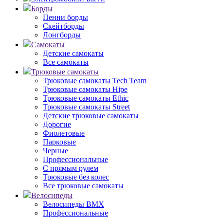
Борды
Пенни борды
Скейтборды
Лонгборды
Самокаты
Детские самокаты
Все самокаты
Трюковые самокаты
Трюковые самокаты Tech Team
Трюковые самокаты Hipe
Трюковые самокаты Ethic
Трюковые самокаты Street
Детские трюковые самокаты
Дорогие
Фиолетовые
Парковые
Черные
Профессиональные
С прямым рулем
Трюковые без колес
Все трюковые самокаты
Велосипеды
Велосипеды BMX
Профессиональные