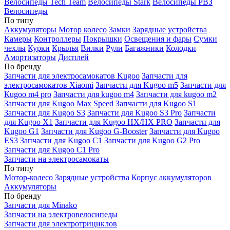
Велосипеды Tech Team
Велосипеды Stark
Велосипеды РВЗ
Велосипеды
По типу
Аккумуляторы
Мотор колесо
Замки
Зарядные устройства
Камеры
Контроллеры
Покрышки
Освещения и фары
Сумки
чехлы
Курки
Крылья
Вилки
Рули
Багажники
Колодки
Амортизаторы
Дисплей
По бренду
Запчасти для электросамокатов Kugoo
Запчасти для
электросамокатов Xiaomi
Запчасти для Kugoo m5
Запчасти для
Кugoo m4 pro
Запчасти для kugoo m4
Запчасти для kugoo m2
Запчасти для Kugoo Max Speed
Запчасти для Kugoo S1
Запчасти для Kugoo S3
Запчасти для Kugoo S3 Pro
Запчасти
для Kugoo X1
Запчасти для Kugoo HX/HX PRO
Запчасти для
Kugoo G1
Запчасти для Kugoo G-Booster
Запчасти для Kugoo
ES3
Запчасти для Kugoo C1
Запчасти для Kugoo G2 Pro
Запчасти для Kugoo C1 Pro
Запчасти на электросамокаты
По типу
Мотор-колесо
Зарядные устройства
Корпус аккумуляторов
Аккумуляторы
По бренду
Запчасти для Minako
Запчасти на электровелосипеды
Запчасти для электротрициклов