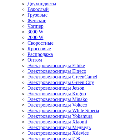
Двухподвесы
Взрослый
Грузовые
Женские
Чоппер
3000 W
2000 W
Скоростные
Кроссовые
Распродажа
Оптом
Электровелосипеды Elbike
Электровелосипеды Eltreco
Электровелосипеды GreenCamel
Электровелосипеды Green City
Электровелосипеды Jetson
Электровелосипеды Kugoo
Электровелосипеды Minako
Электровелосипеды Volteco
Электровелосипеды White Siberia
Электровелосипеды Yokamura
Электровелосипеды Xiaomi
Электровелосипеды Медведь
Электровелосипеды Xdevice
Электровелосипеды ИЖ