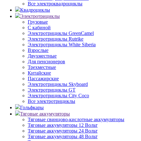
Все электроквадроциклы
Квадроциклы
Электротрициклы
Грузовые
С кабиной
Электротрициклы GreenCamel
Электротрициклы Rutrike
Электротрициклы White Siberia
Взрослые
Двухместные
Для пенсионеров
Трехместные
Китайские
Пассажирские
Электротрициклы Skyboard
Электротрициклы GT
Электротрициклы City Coco
Все электротрициклы
Гольфкары
Тяговые аккумуляторы
Тяговые свинцово-кислотные аккумуляторы
Тяговые аккумуляторы 12 Вольт
Тяговые аккумуляторы 24 Вольт
Тяговые аккумуляторы 48 Вольт