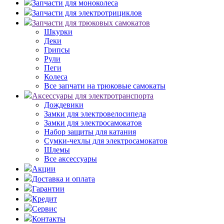
Запчасти для моноколеса
Запчасти для электротрициклов
Запчасти для трюковых самокатов
Шкурки
Деки
Грипсы
Рули
Пеги
Колеса
Все запчати на трюковые самокаты
Аксессуары для электротранспорта
Дождевики
Замки для электровелосипеда
Замки для электросамокатов
Набор защиты для катания
Сумки-чехлы для электросамокатов
Шлемы
Все аксессуары
Акции
Доставка и оплата
Гарантии
Кредит
Сервис
Контакты