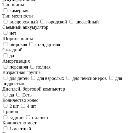
Тип шины
камерная
Тип местности
внедорожный
городской
шоссейный
Съемный аккумулятор
нет
Ширина шины
широкая
стандартная
Складной
да
Амортизация
передняя
полная
Возрастная группа
для детей
для взрослых
для пенсионеров
для
подростков
Дисплей, бортовой компьютер
да
Есть
Количество колес
2 шт
4 шт
Привод
задний
полный
Количество мест
1-местный