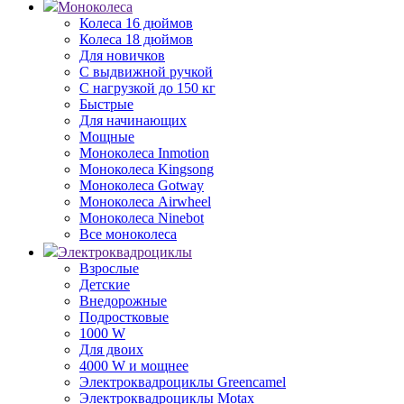
Моноколеса
Колеса 16 дюймов
Колеса 18 дюймов
Для новичков
С выдвижной ручкой
С нагрузкой до 150 кг
Быстрые
Для начинающих
Мощные
Моноколеса Inmotion
Моноколеса Kingsong
Моноколеса Gotway
Моноколеса Airwheel
Моноколеса Ninebot
Все моноколеса
Электроквадроциклы
Взрослые
Детские
Внедорожные
Подростковые
1000 W
Для двоих
4000 W и мощнее
Электроквадроциклы Greencamel
Электроквадроциклы Motax