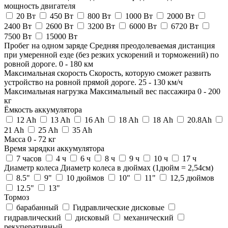
мощность двигателя
20 Вт
450 Вт
800 Вт
1000 Вт
2000 Вт
2400 Вт
2600 Вт
3200 Вт
6000 Вт
6720 Вт
7500 Вт
15000 Вт
Пробег на одном заряде
Средняя преодолеваемая дистанция
при умеренной езде (без резких ускорений и торможений) по
ровной дороге.
0
-
180
км
Максимальная скорость
Скорость, которую сможет развить
устройство на ровной прямой дороге.
25
-
130
км/ч
Максимальная нагрузка
Максимальный вес пассажира
0
-
200
кг
Ёмкость аккумулятора
12 Ah
13 Ah
16 Ah
18 Ah
18 Аh
20.8Ah
21 Ah
25 Ah
35 Ah
Масса
0
-
72
кг
Время зарядки аккумулятора
7 часов
4 ч
6 ч
8 ч
9 ч
10 ч
17 ч
Диаметр колеса
Диаметр колеса в дюймах (1дюйм = 2,54см)
8.5"
9"
10 дюймов
10"
11"
12,5 дюймов
12.5"
13"
Тормоз
барабанный
Гидравлические дисковые
гидравлический
дисковый
механический
рекуперативный