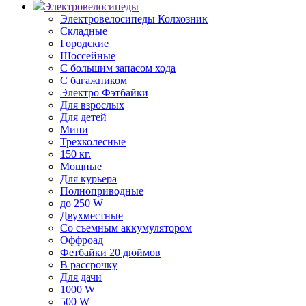
Электровелосипеды
Электровелосипеды Колхозник
Складные
Городские
Шоссейные
С большим запасом хода
С багажником
Электро Фэтбайки
Для взрослых
Для детей
Мини
Трехколесные
150 кг.
Мощные
Для курьера
Полноприводные
до 250 W
Двухместные
Со съемным аккумулятором
Оффроад
Фетбайки 20 дюймов
В рассрочку
Для дачи
1000 W
500 W