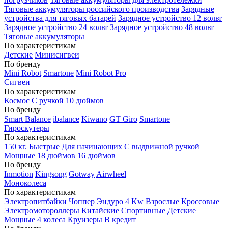
Тяговые аккумуляторы российского производства
Зарядные
устройства для тяговых батарей
Зарядное устройство 12 вольт
Зарядное устройство 24 вольт
Зарядное устройство 48 вольт
Тяговые аккумуляторы
По характеристикам
Детские
Минисигвеи
По бренду
Mini Robot
Smartone
Mini Robot Pro
Сигвеи
По характеристикам
Космос
С ручкой
10 дюймов
По бренду
Smart Balance
ibalance
Kiwano
GT Giro
Smartone
Гироскутеры
По характеристикам
150 кг.
Быстрые
Для начинающих
С выдвижной ручкой
Мощные
18 дюймов
16 дюймов
По бренду
Inmotion
Kingsong
Gotway
Airwheel
Моноколеса
По характеристикам
Электропитбайки
Чоппер
Эндуро
4 Kw
Взрослые
Кроссовые
Электромотороллеры
Китайские
Спортивные
Детские
Мощные
4 колеса
Круизеры
В кредит