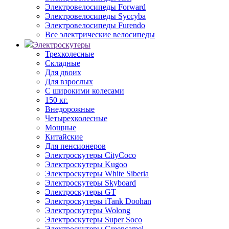
Электровелосипеды Forward
Электровелосипеды Syccyba
Электровелосипеды Furendo
Все электрические велосипеды
Электроскутеры
Трехколесные
Складные
Для двоих
Для взрослых
С широкими колесами
150 кг.
Внедорожные
Четырехколесные
Мощные
Китайские
Для пенсионеров
Электроскутеры CityCoco
Электроскутеры Kugoo
Электроскутеры White Siberia
Электроскутеры Skyboard
Электроскутеры GT
Электроскутеры iTank Doohan
Электроскутеры Wolong
Электроскутеры Super Soco
Электроскутеры Greencamel