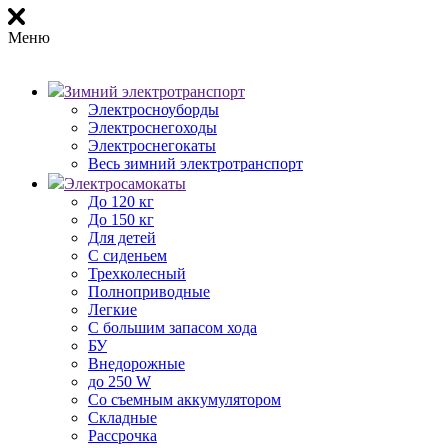
Меню
Зимний электротранспорт
Электросноуборды
Электроснегоходы
Электроснегокаты
Весь зимний электротранспорт
Электросамокаты
До 120 кг
До 150 кг
Для детей
С сиденьем
Трехколесный
Полноприводные
Легкие
С большим запасом хода
БУ
Внедорожные
до 250 W
Со съемным аккумулятором
Складные
Рассрочка