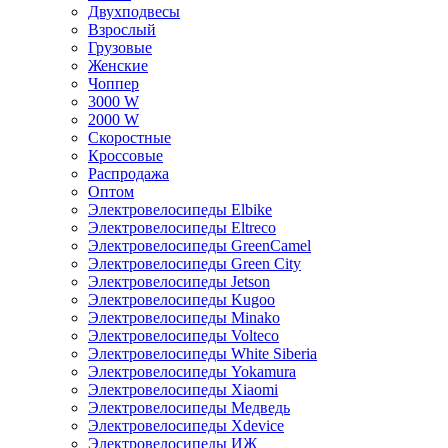
Двухподвесы
Взрослый
Грузовые
Женские
Чоппер
3000 W
2000 W
Скоростные
Кроссовые
Распродажа
Оптом
Электровелосипеды Elbike
Электровелосипеды Eltreco
Электровелосипеды GreenCamel
Электровелосипеды Green City
Электровелосипеды Jetson
Электровелосипеды Kugoo
Электровелосипеды Minako
Электровелосипеды Volteco
Электровелосипеды White Siberia
Электровелосипеды Yokamura
Электровелосипеды Xiaomi
Электровелосипеды Медведь
Электровелосипеды Xdevice
Электровелосипеды ИЖ