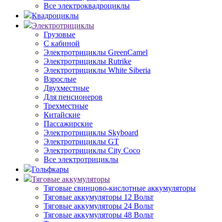
Все электроквадроциклы
Квадроциклы
Электротрициклы
Грузовые
С кабиной
Электротрициклы GreenCamel
Электротрициклы Rutrike
Электротрициклы White Siberia
Взрослые
Двухместные
Для пенсионеров
Трехместные
Китайские
Пассажирские
Электротрициклы Skyboard
Электротрициклы GT
Электротрициклы City Coco
Все электротрициклы
Гольфкары
Тяговые аккумуляторы
Тяговые свинцово-кислотные аккумуляторы
Тяговые аккумуляторы 12 Вольт
Тяговые аккумуляторы 24 Вольт
Тяговые аккумуляторы 48 Вольт