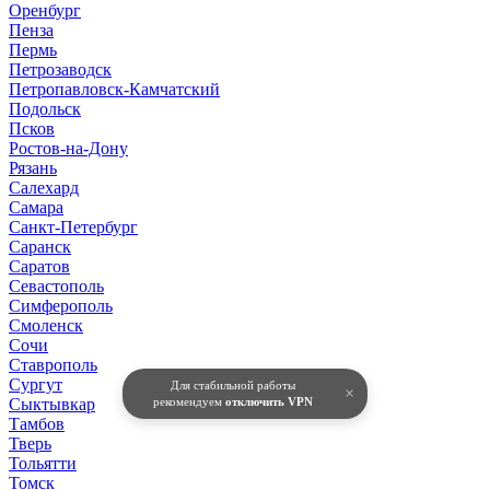
Оренбург
Пенза
Пермь
Петрозаводск
Петропавловск-Камчатский
Подольск
Псков
Ростов-на-Дону
Рязань
Салехард
Самара
Санкт-Петербург
Саранск
Саратов
Севастополь
Симферополь
Смоленск
Сочи
Ставрополь
Сургут
Для стабильной работы
×
Сыктывкар
рекомендуем
отключить VPN
Тамбов
Тверь
Тольятти
Томск