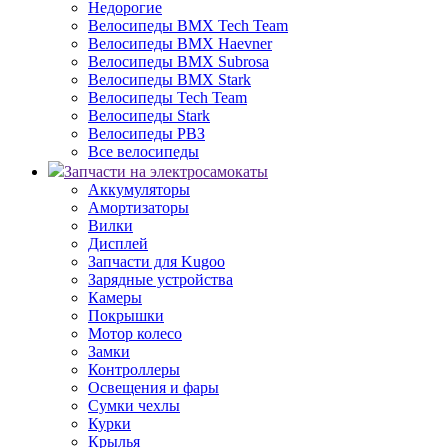
Недорогие
Велосипеды BMX Tech Team
Велосипеды BMX Haevner
Велосипеды BMX Subrosa
Велосипеды BMX Stark
Велосипеды Tech Team
Велосипеды Stark
Велосипеды РВЗ
Все велосипеды
Запчасти на электросамокаты
Аккумуляторы
Амортизаторы
Вилки
Дисплей
Запчасти для Kugoo
Зарядные устройства
Камеры
Покрышки
Мотор колесо
Замки
Контроллеры
Освещения и фары
Сумки чехлы
Курки
Крылья