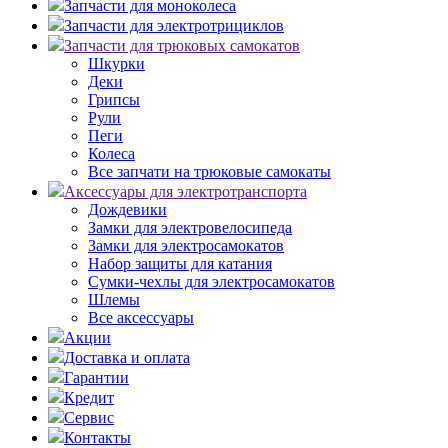
Запчасти для моноколеса
Запчасти для электротрициклов
Запчасти для трюковых самокатов
Шкурки
Деки
Грипсы
Рули
Пеги
Колеса
Все запчати на трюковые самокаты
Аксессуары для электротранспорта
Дождевики
Замки для электровелосипеда
Замки для электросамокатов
Набор защиты для катания
Сумки-чехлы для электросамокатов
Шлемы
Все аксессуары
Акции
Доставка и оплата
Гарантии
Кредит
Сервис
Контакты