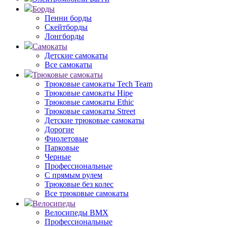
Борды
Пенни борды
Скейтборды
Лонгборды
Самокаты
Детские самокаты
Все самокаты
Трюковые самокаты
Трюковые самокаты Tech Team
Трюковые самокаты Hipe
Трюковые самокаты Ethic
Трюковые самокаты Street
Детские трюковые самокаты
Дорогие
Фиолетовые
Парковые
Черные
Профессиональные
С прямым рулем
Трюковые без колес
Все трюковые самокаты
Велосипеды
Велосипеды BMX
Профессиональные