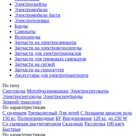
Электроскейты
Электромобили
Электромобили багги
Электротележки
Борды
Самокаты
Велосипеды
Запчасти на электросамокаты
Запчасти на электровелосипеды
Запчасти для электротрициклов
Запчасти для трюковых самокатов
Запчасти на сигвей
Запчасти на гироскутер
Аксессуары для электротранспорта
По типу
Снегоходы
Мотобуксировщики
Электроснегокаты
Электроснегоходы
Электросноуборды
Зимний транспорт
По характеристикам
С сиденьем
Трехколесный
Для детей
С большим запасом хода
150 кг.
Полноприводные
БУ
Внедорожные
120 кг.
до 250 W
Со съемным аккумулятором
Складные
Рассрочка
100 км/ч
Быстрые
По характеристикам