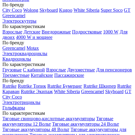
По бренду
City Coco
Wolong
Skyboard
Kugoo
White Siberia
Super Soco
GT
Greencamel
Электроскутеры
По характеристикам
Взрослые
Детские
Внедорожные
Подростковые
1000 W
Для
двоих
4000 W и мощнее
По бренду
Greencamel
Motax
Электроквадроциклы
Квадроциклы
По характеристикам
Грузовые
С кабиной
Взрослые
Двухместные
Для пенсионеров
Трехместные
Китайские
Пассажирские
По бренду
Rutrike
Rutrike Топик
Rutrike Бумеранг
Rutrike Шкипер
Rutrike
Караван
Rutrike Экипаж
White Siberia
Greencamel
Skyboard
GT
City Coco
Электротрициклы
Гольфкары
По характеристикам
Тяговые свинцово-кислотные аккумуляторы
Тяговые
аккумуляторы 12 Вольт
Тяговые аккумуляторы 24 Вольт
Тяговые аккумуляторы 48 Вольт
Тяговые аккумуляторы для
погрузчиков
Тяговые аккумуляторы для электротележки