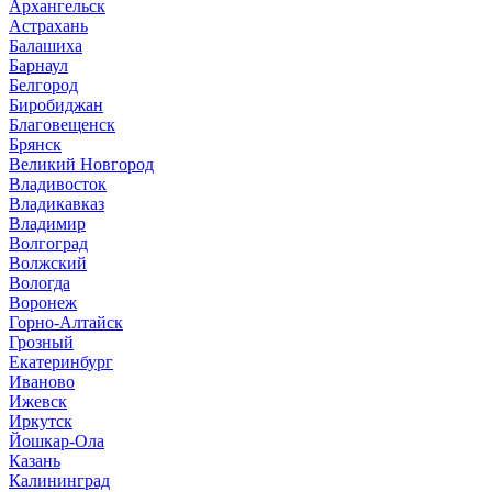
Архангельск
Астрахань
Балашиха
Барнаул
Белгород
Биробиджан
Благовещенск
Брянск
Великий Новгород
Владивосток
Владикавказ
Владимир
Волгоград
Волжский
Вологда
Воронеж
Горно-Алтайск
Грозный
Екатеринбург
Иваново
Ижевск
Иркутск
Йошкар-Ола
Казань
Калининград