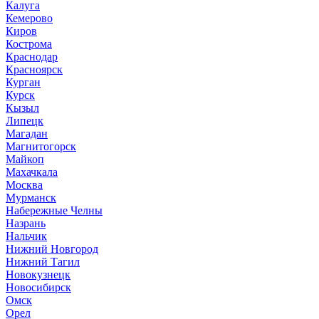
Калуга
Кемерово
Киров
Кострома
Краснодар
Красноярск
Курган
Курск
Кызыл
Липецк
Магадан
Магнитогорск
Майкоп
Махачкала
Москва
Мурманск
Набережные Челны
Назрань
Нальчик
Нижний Новгород
Нижний Тагил
Новокузнецк
Новосибирск
Омск
Орел