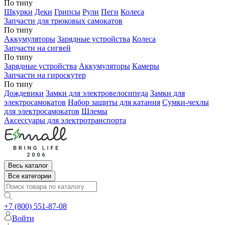
По типу
Шкурки
Деки
Грипсы
Рули
Пеги
Колеса
Запчасти для трюковых самокатов
По типу
Аккумуляторы
Зарядные устройства
Колеса
Запчасти на сигвей
По типу
Зарядные устройства
Аккумуляторы
Камеры
Запчасти на гироскутер
По типу
Дождевики
Замки для электровелосипеда
Замки для
электросамокатов
Набор защиты для катания
Сумки-чехлы
для электросамокатов
Шлемы
Аксессуары для электротранспорта
Весь каталог
Все категории
+7 (800) 551-87-08
Войти