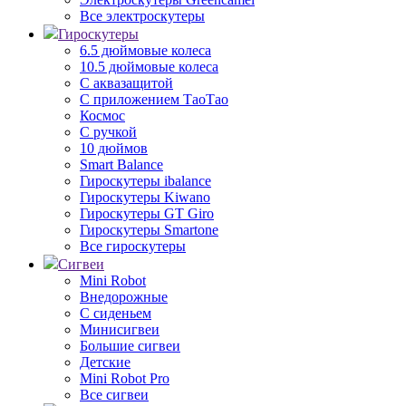
Все электроскутеры
Гироскутеры
6.5 дюймовые колеса
10.5 дюймовые колеса
С аквазащитой
С приложением ТаоТао
Космос
С ручкой
10 дюймов
Smart Balance
Гироскутеры ibalance
Гироскутеры Kiwano
Гироскутеры GT Giro
Гироскутеры Smartone
Все гироскутеры
Сигвеи
Mini Robot
Внедорожные
С сиденьем
Минисигвеи
Большие сигвеи
Детские
Mini Robot Pro
Все сигвеи