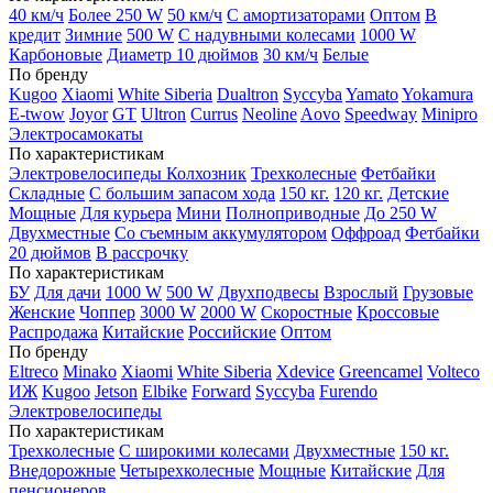
40 км/ч
Более 250 W
50 км/ч
С амортизаторами
Оптом
В
кредит
Зимние
500 W
С надувными колесами
1000 W
Карбоновые
Диаметр 10 дюймов
30 км/ч
Белые
По бренду
Kugoo
Xiaomi
White Siberia
Dualtron
Syccyba
Yamato
Yokamura
E-twow
Joyor
GT
Ultron
Currus
Neoline
Aovo
Speedway
Minipro
Электросамокаты
По характеристикам
Электровелосипеды Колхозник
Трехколесные
Фетбайки
Складные
С большим запасом хода
150 кг.
120 кг.
Детские
Мощные
Для курьера
Мини
Полноприводные
До 250 W
Двухместные
Со съемным аккумулятором
Оффроад
Фетбайки
20 дюймов
В рассрочку
По характеристикам
БУ
Для дачи
1000 W
500 W
Двухподвесы
Взрослый
Грузовые
Женские
Чоппер
3000 W
2000 W
Скоростные
Кроссовые
Распродажа
Китайские
Российские
Оптом
По бренду
Eltreco
Minako
Xiaomi
White Siberia
Xdevice
Greencamel
Volteco
ИЖ
Kugoo
Jetson
Elbike
Forward
Syccyba
Furendo
Электровелосипеды
По характеристикам
Трехколесные
С широкими колесами
Двухместные
150 кг.
Внедорожные
Четырехколесные
Мощные
Китайские
Для
пенсионеров