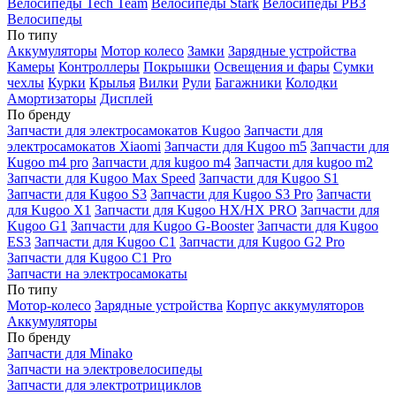
Велосипеды Tech Team
Велосипеды Stark
Велосипеды РВЗ
Велосипеды
По типу
Аккумуляторы
Мотор колесо
Замки
Зарядные устройства
Камеры
Контроллеры
Покрышки
Освещения и фары
Сумки
чехлы
Курки
Крылья
Вилки
Рули
Багажники
Колодки
Амортизаторы
Дисплей
По бренду
Запчасти для электросамокатов Kugoo
Запчасти для
электросамокатов Xiaomi
Запчасти для Kugoo m5
Запчасти для
Кugoo m4 pro
Запчасти для kugoo m4
Запчасти для kugoo m2
Запчасти для Kugoo Max Speed
Запчасти для Kugoo S1
Запчасти для Kugoo S3
Запчасти для Kugoo S3 Pro
Запчасти
для Kugoo X1
Запчасти для Kugoo HX/HX PRO
Запчасти для
Kugoo G1
Запчасти для Kugoo G-Booster
Запчасти для Kugoo
ES3
Запчасти для Kugoo C1
Запчасти для Kugoo G2 Pro
Запчасти для Kugoo C1 Pro
Запчасти на электросамокаты
По типу
Мотор-колесо
Зарядные устройства
Корпус аккумуляторов
Аккумуляторы
По бренду
Запчасти для Minako
Запчасти на электровелосипеды
Запчасти для электротрициклов