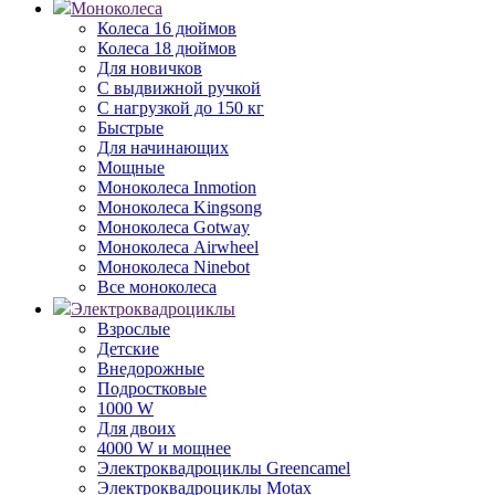
Моноколеса
Колеса 16 дюймов
Колеса 18 дюймов
Для новичков
С выдвижной ручкой
С нагрузкой до 150 кг
Быстрые
Для начинающих
Мощные
Моноколеса Inmotion
Моноколеса Kingsong
Моноколеса Gotway
Моноколеса Airwheel
Моноколеса Ninebot
Все моноколеса
Электроквадроциклы
Взрослые
Детские
Внедорожные
Подростковые
1000 W
Для двоих
4000 W и мощнее
Электроквадроциклы Greencamel
Электроквадроциклы Motax