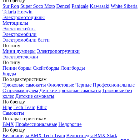
По бренду
Sur Ron
Super Soco Moto
Denzel
Panigale
Kawasaki
White Siberia
Talaria
Horwin
Электромотоциклы
Мотоциклы
Электроскейты
Электромобили
Электромобили багги
По типу
Мини думперы
Электропогрузчики
Электротележки
По типу
Пенни борды
Скейтборды
Лонгборды
Борды
По характеристикам
Трюковые самокаты
Фиолетовые
Черные
Профессиональные
С прямым рулем
Детские трюковые самокаты
Трюковые без
колес
Детские самокаты
По бренду
Hipe
Tech Team
Ethic
Самокаты
По характеристикам
BMX
Профессиональные
Недорогие
По бренду
Велосипеды BMX Tech Team
Велосипеды BMX Stark