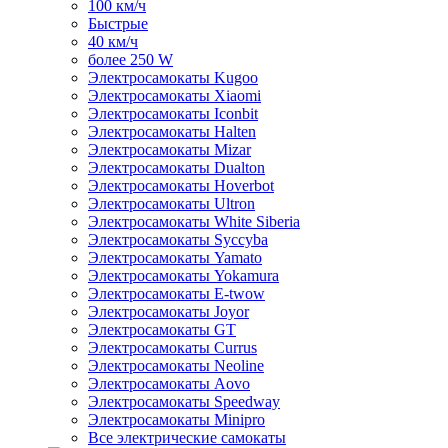
100 км/ч
Быстрые
40 км/ч
более 250 W
Электросамокаты Kugoo
Электросамокаты Xiaomi
Электросамокаты Iconbit
Электросамокаты Halten
Электросамокаты Mizar
Электросамокаты Dualton
Электросамокаты Hoverbot
Электросамокаты Ultron
Электросамокаты White Siberia
Электросамокаты Syccyba
Электросамокаты Yamato
Электросамокаты Yokamura
Электросамокаты E-twow
Электросамокаты Joyor
Электросамокаты GT
Электросамокаты Currus
Электросамокаты Neoline
Электросамокаты Aovo
Электросамокаты Speedway
Электросамокаты Minipro
Все электрические самокаты