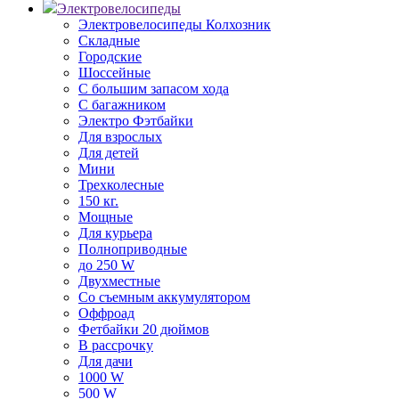
Электровелосипеды
Электровелосипеды Колхозник
Складные
Городские
Шоссейные
С большим запасом хода
С багажником
Электро Фэтбайки
Для взрослых
Для детей
Мини
Трехколесные
150 кг.
Мощные
Для курьера
Полноприводные
до 250 W
Двухместные
Со съемным аккумулятором
Оффроад
Фетбайки 20 дюймов
В рассрочку
Для дачи
1000 W
500 W