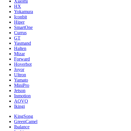
Xiaomi
HX
Yokamura
Iconbit
Hiper
SmartOne
Currus
GT
Yasmand
Halten
Mizar
Forward
Hoverbot
Joyor
Ultron
Yamato
MiniPro
Jetson
Inmotion
AOVO
Ikingi
KingSong
GreenCamel
Ibalance