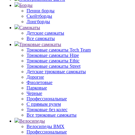
Борды
Пенни борды
Скейтборды
Лонгборды
Самокаты
Детские самокаты
Все самокаты
Трюковые самокаты
Трюковые самокаты Tech Team
Трюковые самокаты Hipe
Трюковые самокаты Ethic
Трюковые самокаты Street
Детские трюковые самокаты
Дорогие
Фиолетовые
Парковые
Черные
Профессиональные
С прямым рулем
Трюковые без колес
Все трюковые самокаты
Велосипеды
Велосипеды BMX
Профессиональные