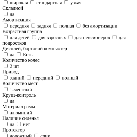
широкая
стандартная
узкая
Складной
да
Амортизация
передняя
задняя
полная
без амортизации
Возрастная группа
для детей
для взрослых
для пенсионеров
для
подростков
Дисплей, бортовой компьютер
да
Есть
Количество колес
2 шт
Привод
задний
передний
полный
Количество мест
1-местный
Круиз-контроль
да
Материал рамы
алюминий
Наличие сиденья
да
нет
Протектор
дорожный
слик