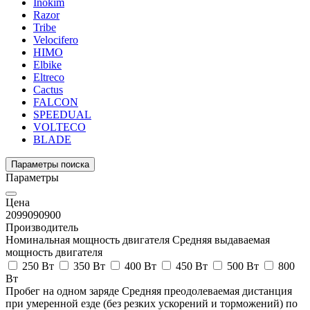
Inokim
Razor
Tribe
Velocifero
HIMO
Elbike
Eltreco
Cactus
FALCON
SPEEDUAL
VOLTECO
BLADE
Параметры поиска
Параметры
Цена
20990
90900
Производитель
Номинальная мощность двигателя
Средняя выдаваемая
мощность двигателя
250 Вт
350 Вт
400 Вт
450 Вт
500 Вт
800
Вт
Пробег на одном заряде
Средняя преодолеваемая дистанция
при умеренной езде (без резких ускорений и торможений) по