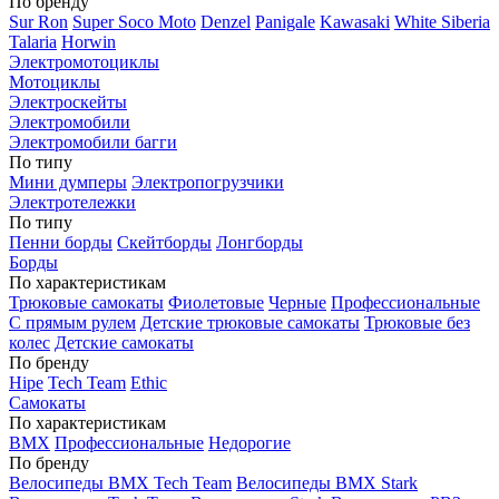
По бренду
Sur Ron
Super Soco Moto
Denzel
Panigale
Kawasaki
White Siberia
Talaria
Horwin
Электромотоциклы
Мотоциклы
Электроскейты
Электромобили
Электромобили багги
По типу
Мини думперы
Электропогрузчики
Электротележки
По типу
Пенни борды
Скейтборды
Лонгборды
Борды
По характеристикам
Трюковые самокаты
Фиолетовые
Черные
Профессиональные
С прямым рулем
Детские трюковые самокаты
Трюковые без
колес
Детские самокаты
По бренду
Hipe
Tech Team
Ethic
Самокаты
По характеристикам
BMX
Профессиональные
Недорогие
По бренду
Велосипеды BMX Tech Team
Велосипеды BMX Stark