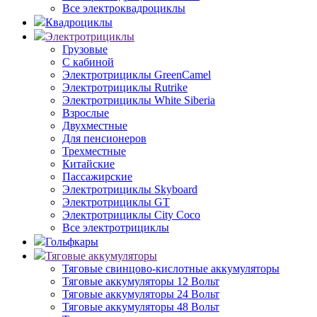
Все электроквадроциклы
Квадроциклы
Электротрициклы
Грузовые
С кабиной
Электротрициклы GreenCamel
Электротрициклы Rutrike
Электротрициклы White Siberia
Взрослые
Двухместные
Для пенсионеров
Трехместные
Китайские
Пассажирские
Электротрициклы Skyboard
Электротрициклы GT
Электротрициклы City Coco
Все электротрициклы
Гольфкары
Тяговые аккумуляторы
Тяговые свинцово-кислотные аккумуляторы
Тяговые аккумуляторы 12 Вольт
Тяговые аккумуляторы 24 Вольт
Тяговые аккумуляторы 48 Вольт