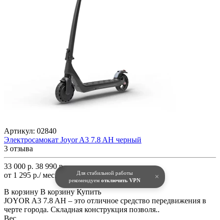
Артикул:
02840
Электросамокат Joyor A3 7.8 AH черный
3 отзыва
33 000 р.
38 990 р.
Для стабильной работы
от 1 295 р./ мес.
×
рекомендуем
отключить VPN
В корзину
В корзину
Купить
JOYOR A3 7.8 AH – это отличное средство передвижения в
черте города. Складная конструкция позволя..
Вес