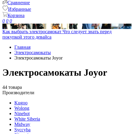
Сравнение
Избранные
Корзина
0
0
0
Как выбрать электросамокат
Что следует знать перед
покупкой этого девайса
Главная
Электросамокаты
Электросамокаты Joyor
Электросамокаты Joyor
44 товара
Производители
Kugoo
Wolong
Ninebot
White Siberia
Midway
Syccyba