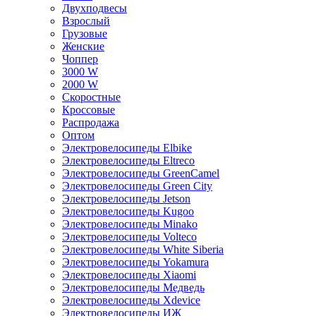
Двухподвесы
Взрослый
Грузовые
Женские
Чоппер
3000 W
2000 W
Скоростные
Кроссовые
Распродажа
Оптом
Электровелосипеды Elbike
Электровелосипеды Eltreco
Электровелосипеды GreenCamel
Электровелосипеды Green City
Электровелосипеды Jetson
Электровелосипеды Kugoo
Электровелосипеды Minako
Электровелосипеды Volteco
Электровелосипеды White Siberia
Электровелосипеды Yokamura
Электровелосипеды Xiaomi
Электровелосипеды Медведь
Электровелосипеды Xdevice
Электровелосипеды ИЖ