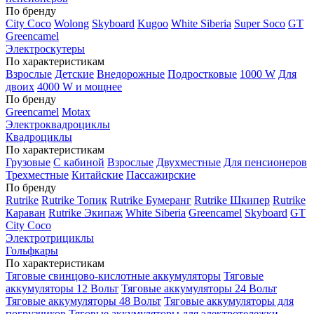
По бренду
City Coco
Wolong
Skyboard
Kugoo
White Siberia
Super Soco
GT
Greencamel
Электроскутеры
По характеристикам
Взрослые
Детские
Внедорожные
Подростковые
1000 W
Для
двоих
4000 W и мощнее
По бренду
Greencamel
Motax
Электроквадроциклы
Квадроциклы
По характеристикам
Грузовые
С кабиной
Взрослые
Двухместные
Для пенсионеров
Трехместные
Китайские
Пассажирские
По бренду
Rutrike
Rutrike Топик
Rutrike Бумеранг
Rutrike Шкипер
Rutrike
Караван
Rutrike Экипаж
White Siberia
Greencamel
Skyboard
GT
City Coco
Электротрициклы
Гольфкары
По характеристикам
Тяговые свинцово-кислотные аккумуляторы
Тяговые
аккумуляторы 12 Вольт
Тяговые аккумуляторы 24 Вольт
Тяговые аккумуляторы 48 Вольт
Тяговые аккумуляторы для
погрузчиков
Тяговые аккумуляторы для электротележки