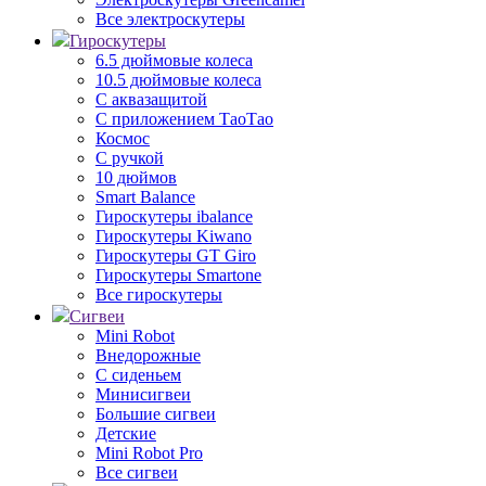
Все электроскутеры
Гироскутеры
6.5 дюймовые колеса
10.5 дюймовые колеса
С аквазащитой
С приложением ТаоТао
Космос
С ручкой
10 дюймов
Smart Balance
Гироскутеры ibalance
Гироскутеры Kiwano
Гироскутеры GT Giro
Гироскутеры Smartone
Все гироскутеры
Сигвеи
Mini Robot
Внедорожные
С сиденьем
Минисигвеи
Большие сигвеи
Детские
Mini Robot Pro
Все сигвеи