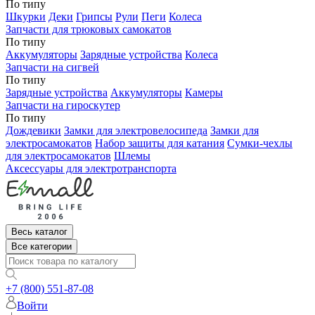
По типу
Шкурки
Деки
Грипсы
Рули
Пеги
Колеса
Запчасти для трюковых самокатов
По типу
Аккумуляторы
Зарядные устройства
Колеса
Запчасти на сигвей
По типу
Зарядные устройства
Аккумуляторы
Камеры
Запчасти на гироскутер
По типу
Дождевики
Замки для электровелосипеда
Замки для
электросамокатов
Набор защиты для катания
Сумки-чехлы
для электросамокатов
Шлемы
Аксессуары для электротранспорта
Весь каталог
Все категории
+7 (800) 551-87-08
Войти