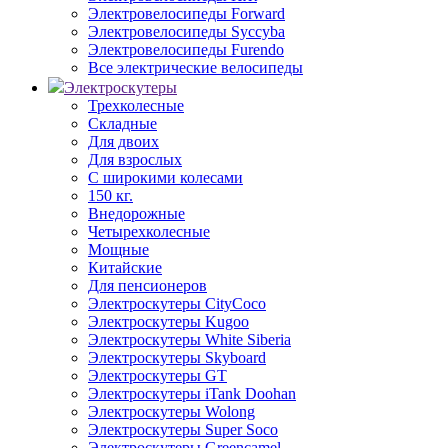
Электровелосипеды Forward
Электровелосипеды Syccyba
Электровелосипеды Furendo
Все электрические велосипеды
Электроскутеры
Трехколесные
Складные
Для двоих
Для взрослых
С широкими колесами
150 кг.
Внедорожные
Четырехколесные
Мощные
Китайские
Для пенсионеров
Электроскутеры CityCoco
Электроскутеры Kugoo
Электроскутеры White Siberia
Электроскутеры Skyboard
Электроскутеры GT
Электроскутеры iTank Doohan
Электроскутеры Wolong
Электроскутеры Super Soco
Электроскутеры Greencamel