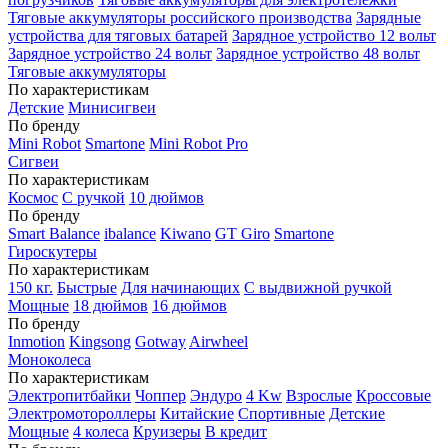
Тяговые аккумуляторы российского производства
Зарядные
устройства для тяговых батарей
Зарядное устройство 12 вольт
Зарядное устройство 24 вольт
Зарядное устройство 48 вольт
Тяговые аккумуляторы
По характеристикам
Детские
Минисигвеи
По бренду
Mini Robot
Smartone
Mini Robot Pro
Сигвеи
По характеристикам
Космос
С ручкой
10 дюймов
По бренду
Smart Balance
ibalance
Kiwano
GT Giro
Smartone
Гироскутеры
По характеристикам
150 кг.
Быстрые
Для начинающих
С выдвижной ручкой
Мощные
18 дюймов
16 дюймов
По бренду
Inmotion
Kingsong
Gotway
Airwheel
Моноколеса
По характеристикам
Электропитбайки
Чоппер
Эндуро
4 Kw
Взрослые
Кроссовые
Электромотороллеры
Китайские
Спортивные
Детские
Мощные
4 колеса
Круизеры
В кредит