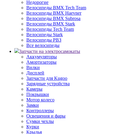
Недорогие
Велосипеды BMX Tech Team
Велосипеды BMX Haevner
Велосипеды BMX Subrosa
Велосипеды BMX Stark
Велосипеды Tech Team
Велосипеды Stark
Велосипеды РВЗ
Все велосипеды
Запчасти на электросамокаты
Аккумуляторы
Амортизаторы
Вилки
Дисплей
Запчасти для Kugoo
Зарядные устройства
Камеры
Покрышки
Мотор колесо
Замки
Контроллеры
Освещения и фары
Сумки чехлы
Курки
Крылья