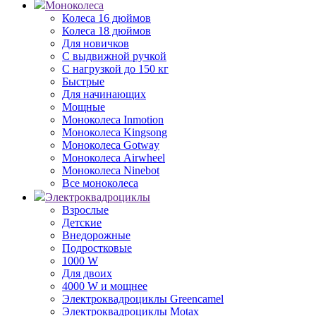
Моноколеса
Колеса 16 дюймов
Колеса 18 дюймов
Для новичков
С выдвижной ручкой
С нагрузкой до 150 кг
Быстрые
Для начинающих
Мощные
Моноколеса Inmotion
Моноколеса Kingsong
Моноколеса Gotway
Моноколеса Airwheel
Моноколеса Ninebot
Все моноколеса
Электроквадроциклы
Взрослые
Детские
Внедорожные
Подростковые
1000 W
Для двоих
4000 W и мощнее
Электроквадроциклы Greencamel
Электроквадроциклы Motax