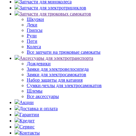
Запчасти для моноколеса
Запчасти для электротрициклов
Запчасти для трюковых самокатов
Шкурки
Деки
Грипсы
Рули
Пеги
Колеса
Все запчати на трюковые самокаты
Аксессуары для электротранспорта
Дождевики
Замки для электровелосипеда
Замки для электросамокатов
Набор защиты для катания
Сумки-чехлы для электросамокатов
Шлемы
Все аксессуары
Акции
Доставка и оплата
Гарантии
Кредит
Сервис
Контакты