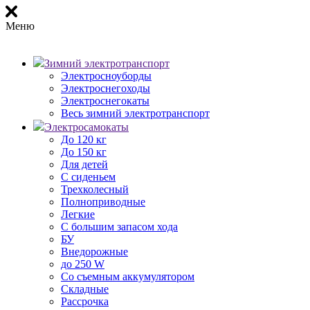
Меню
Зимний электротранспорт
Электросноуборды
Электроснегоходы
Электроснегокаты
Весь зимний электротранспорт
Электросамокаты
До 120 кг
До 150 кг
Для детей
С сиденьем
Трехколесный
Полноприводные
Легкие
С большим запасом хода
БУ
Внедорожные
до 250 W
Со съемным аккумулятором
Складные
Рассрочка