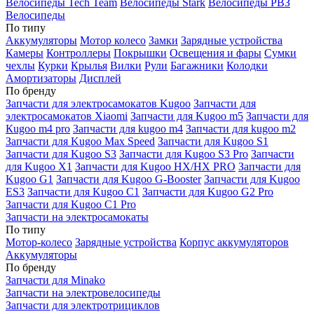
Велосипеды Tech Team
Велосипеды Stark
Велосипеды РВЗ
Велосипеды
По типу
Аккумуляторы
Мотор колесо
Замки
Зарядные устройства
Камеры
Контроллеры
Покрышки
Освещения и фары
Сумки
чехлы
Курки
Крылья
Вилки
Рули
Багажники
Колодки
Амортизаторы
Дисплей
По бренду
Запчасти для электросамокатов Kugoo
Запчасти для
электросамокатов Xiaomi
Запчасти для Kugoo m5
Запчасти для
Кugoo m4 pro
Запчасти для kugoo m4
Запчасти для kugoo m2
Запчасти для Kugoo Max Speed
Запчасти для Kugoo S1
Запчасти для Kugoo S3
Запчасти для Kugoo S3 Pro
Запчасти
для Kugoo X1
Запчасти для Kugoo HX/HX PRO
Запчасти для
Kugoo G1
Запчасти для Kugoo G-Booster
Запчасти для Kugoo
ES3
Запчасти для Kugoo C1
Запчасти для Kugoo G2 Pro
Запчасти для Kugoo C1 Pro
Запчасти на электросамокаты
По типу
Мотор-колесо
Зарядные устройства
Корпус аккумуляторов
Аккумуляторы
По бренду
Запчасти для Minako
Запчасти на электровелосипеды
Запчасти для электротрициклов