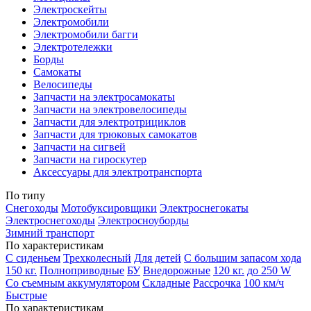
Электроскейты
Электромобили
Электромобили багги
Электротележки
Борды
Самокаты
Велосипеды
Запчасти на электросамокаты
Запчасти на электровелосипеды
Запчасти для электротрициклов
Запчасти для трюковых самокатов
Запчасти на сигвей
Запчасти на гироскутер
Аксессуары для электротранспорта
По типу
Снегоходы
Мотобуксировщики
Электроснегокаты
Электроснегоходы
Электросноуборды
Зимний транспорт
По характеристикам
С сиденьем
Трехколесный
Для детей
С большим запасом хода
150 кг.
Полноприводные
БУ
Внедорожные
120 кг.
до 250 W
Со съемным аккумулятором
Складные
Рассрочка
100 км/ч
Быстрые
По характеристикам