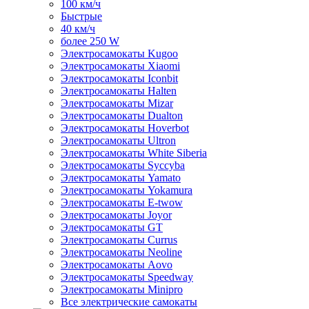
100 км/ч
Быстрые
40 км/ч
более 250 W
Электросамокаты Kugoo
Электросамокаты Xiaomi
Электросамокаты Iconbit
Электросамокаты Halten
Электросамокаты Mizar
Электросамокаты Dualton
Электросамокаты Hoverbot
Электросамокаты Ultron
Электросамокаты White Siberia
Электросамокаты Syccyba
Электросамокаты Yamato
Электросамокаты Yokamura
Электросамокаты E-twow
Электросамокаты Joyor
Электросамокаты GT
Электросамокаты Currus
Электросамокаты Neoline
Электросамокаты Aovo
Электросамокаты Speedway
Электросамокаты Minipro
Все электрические самокаты