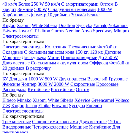
40 км/ч
Более 250 W
50 км/ч
С амортизаторами
Оптом
В
кредит
Зимние
500 W
С надувными колесами
1000 W
Карбоновые
Диаметр 10 дюймов
30 км/ч
Белые
По бренду
Kugoo
Xiaomi
White Siberia
Dualtron
Syccyba
Yamato
Yokamura
E-twow
Joyor
GT
Ultron
Currus
Neoline
Aovo
Speedway
Minipro
Электросамокаты
По характеристикам
Электровелосипеды Колхозник
Трехколесные
Фетбайки
Складные
С большим запасом хода
150 кг.
120 кг.
Детские
Мощные
Для курьера
Мини
Полноприводные
До 250 W
Двухместные
Со съемным аккумулятором
Оффроад
Фетбайки
20 дюймов
В рассрочку
По характеристикам
БУ
Для дачи
1000 W
500 W
Двухподвесы
Взрослый
Грузовые
Женские
Чоппер
3000 W
2000 W
Скоростные
Кроссовые
Распродажа
Китайские
Российские
Оптом
По бренду
Eltreco
Minako
Xiaomi
White Siberia
Xdevice
Greencamel
Volteco
ИЖ
Kugoo
Jetson
Elbike
Forward
Syccyba
Furendo
Электровелосипеды
По характеристикам
Трехколесные
С широкими колесами
Двухместные
150 кг.
Внедорожные
Четырехколесные
Мощные
Китайские
Для
пенсионеров