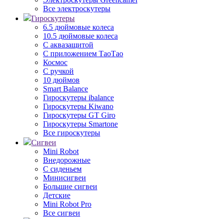
Все электроскутеры
Гироскутеры
6.5 дюймовые колеса
10.5 дюймовые колеса
С аквазащитой
С приложением ТаоТао
Космос
С ручкой
10 дюймов
Smart Balance
Гироскутеры ibalance
Гироскутеры Kiwano
Гироскутеры GT Giro
Гироскутеры Smartone
Все гироскутеры
Сигвеи
Mini Robot
Внедорожные
С сиденьем
Минисигвеи
Большие сигвеи
Детские
Mini Robot Pro
Все сигвеи