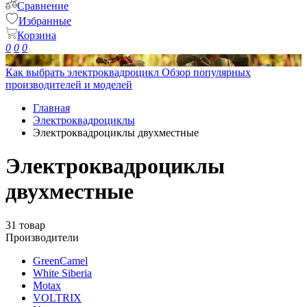
Сравнение
Избранные
Корзина
0
0
0
Как выбрать электроквадроцикл
Обзор популярных
производителей и моделей
Главная
Электроквадроциклы
Электроквадроциклы двухместные
Электроквадроциклы
двухместные
31 товар
Производители
GreenCamel
White Siberia
Motax
VOLTRIX