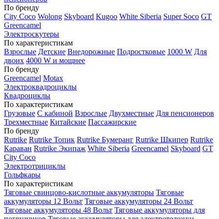
По бренду
City Coco
Wolong
Skyboard
Kugoo
White Siberia
Super Soco
GT
Greencamel
Электроскутеры
По характеристикам
Взрослые
Детские
Внедорожные
Подростковые
1000 W
Для
двоих
4000 W и мощнее
По бренду
Greencamel
Motax
Электроквадроциклы
Квадроциклы
По характеристикам
Грузовые
С кабиной
Взрослые
Двухместные
Для пенсионеров
Трехместные
Китайские
Пассажирские
По бренду
Rutrike
Rutrike Топик
Rutrike Бумеранг
Rutrike Шкипер
Rutrike
Караван
Rutrike Экипаж
White Siberia
Greencamel
Skyboard
GT
City Coco
Электротрициклы
Гольфкары
По характеристикам
Тяговые свинцово-кислотные аккумуляторы
Тяговые
аккумуляторы 12 Вольт
Тяговые аккумуляторы 24 Вольт
Тяговые аккумуляторы 48 Вольт
Тяговые аккумуляторы для
погрузчиков
Тяговые аккумуляторы для электротележки