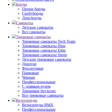
Борды
Пенни борды
Скейтборды
Лонгборды
Самокаты
Детские самокаты
Все самокаты
Трюковые самокаты
Трюковые самокаты Tech Team
Трюковые самокаты Hipe
Трюковые самокаты Ethic
Трюковые самокаты Street
Детские трюковые самокаты
Дорогие
Фиолетовые
Парковые
Черные
Профессиональные
С прямым рулем
Трюковые без колес
Все трюковые самокаты
Велосипеды
Велосипеды BMX
Профессиональные