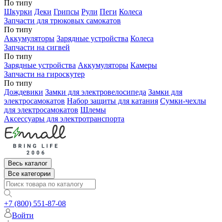
По типу
Шкурки
Деки
Грипсы
Рули
Пеги
Колеса
Запчасти для трюковых самокатов
По типу
Аккумуляторы
Зарядные устройства
Колеса
Запчасти на сигвей
По типу
Зарядные устройства
Аккумуляторы
Камеры
Запчасти на гироскутер
По типу
Дождевики
Замки для электровелосипеда
Замки для
электросамокатов
Набор защиты для катания
Сумки-чехлы
для электросамокатов
Шлемы
Аксессуары для электротранспорта
Весь каталог
Все категории
+7 (800) 551-87-08
Войти