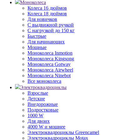
Моноколеса
Колеса 16 дюймов
Колеса 18 дюймов
Для новичков
С выдвижной ручкой
С нагрузкой до 150 кг
Быстрые
Для начинающих
Мощные
Моноколеса Inmotion
Моноколеса Kingsong
Моноколеса Gotway
Моноколеса Airwheel
Моноколеса Ninebot
Все моноколеса
Электроквадроциклы
Взрослые
Детские
Внедорожные
Подростковые
1000 W
Для двоих
4000 W и мощнее
Электроквадроциклы Greencamel
Электроквадроциклы Motax