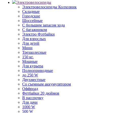
Электровелосипеды
Электровелосипеды Колхозник
Складные
Городские
Шоссейные
С большим запасом хода
С багажником
Электро Фэтбайки
Для взрослых
Для детей
Мини
Трехколесные
150 кг.
Мощные
Для курьера
Полноприводные
до 250 W
Двухместные
Со съемным аккумулятором
Оффроад
Фетбайки 20 дюймов
В рассрочку
Для дачи
1000 W
500 W