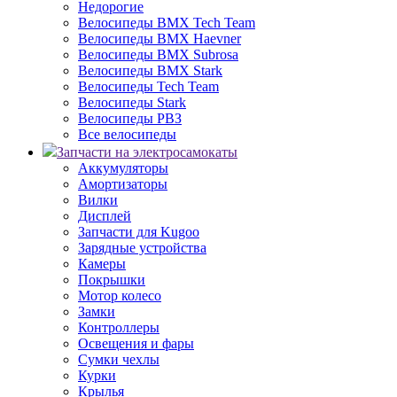
Недорогие
Велосипеды BMX Tech Team
Велосипеды BMX Haevner
Велосипеды BMX Subrosa
Велосипеды BMX Stark
Велосипеды Tech Team
Велосипеды Stark
Велосипеды РВЗ
Все велосипеды
Запчасти на электросамокаты
Аккумуляторы
Амортизаторы
Вилки
Дисплей
Запчасти для Kugoo
Зарядные устройства
Камеры
Покрышки
Мотор колесо
Замки
Контроллеры
Освещения и фары
Сумки чехлы
Курки
Крылья