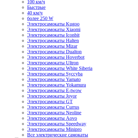
100 км/ч
Быстрые
40 км/ч
более 250 W
Электросамокаты Kugoo
Электросамокаты Xiaomi
Электросамокаты Iconbit
Электросамокаты Halten
Электросамокаты Mizar
Электросамокаты Dualton
Электросамокаты Hoverbot
Электросамокаты Ultron
Электросамокаты White Siberia
Электросамокаты Syccyba
Электросамокаты Yamato
Электросамокаты Yokamura
Электросамокаты E-twow
Электросамокаты Joyor
Электросамокаты GT
Электросамокаты Currus
Электросамокаты Neoline
Электросамокаты Aovo
Электросамокаты Speedway
Электросамокаты Minipro
Все электрические самокаты