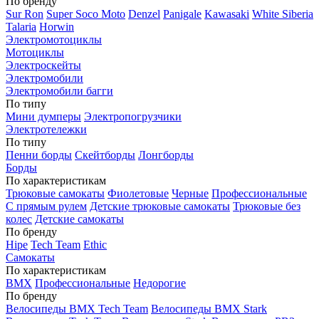
По бренду
Sur Ron
Super Soco Moto
Denzel
Panigale
Kawasaki
White Siberia
Talaria
Horwin
Электромотоциклы
Мотоциклы
Электроскейты
Электромобили
Электромобили багги
По типу
Мини думперы
Электропогрузчики
Электротележки
По типу
Пенни борды
Скейтборды
Лонгборды
Борды
По характеристикам
Трюковые самокаты
Фиолетовые
Черные
Профессиональные
С прямым рулем
Детские трюковые самокаты
Трюковые без
колес
Детские самокаты
По бренду
Hipe
Tech Team
Ethic
Самокаты
По характеристикам
BMX
Профессиональные
Недорогие
По бренду
Велосипеды BMX Tech Team
Велосипеды BMX Stark