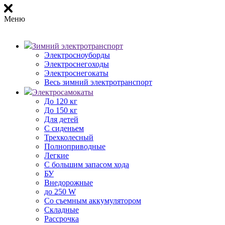
Меню
Зимний электротранспорт
Электросноуборды
Электроснегоходы
Электроснегокаты
Весь зимний электротранспорт
Электросамокаты
До 120 кг
До 150 кг
Для детей
С сиденьем
Трехколесный
Полноприводные
Легкие
С большим запасом хода
БУ
Внедорожные
до 250 W
Со съемным аккумулятором
Складные
Рассрочка