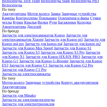
Велосипеды Tech Team
Велосипеды Stark
Велосипеды РВЗ
Велосипеды
По типу
Аккумуляторы
Мотор колесо
Замки
Зарядные устройства
Камеры
Контроллеры
Покрышки
Освещения и фары
Сумки
чехлы
Курки
Крылья
Вилки
Рули
Багажники
Колодки
Амортизаторы
Дисплей
По бренду
Запчасти для электросамокатов Kugoo
Запчасти для
электросамокатов Xiaomi
Запчасти для Kugoo m5
Запчасти для
Кugoo m4 pro
Запчасти для kugoo m4
Запчасти для kugoo m2
Запчасти для Kugoo Max Speed
Запчасти для Kugoo S1
Запчасти для Kugoo S3
Запчасти для Kugoo S3 Pro
Запчасти
для Kugoo X1
Запчасти для Kugoo HX/HX PRO
Запчасти для
Kugoo G1
Запчасти для Kugoo G-Booster
Запчасти для Kugoo
ES3
Запчасти для Kugoo C1
Запчасти для Kugoo G2 Pro
Запчасти для Kugoo C1 Pro
Запчасти на электросамокаты
По типу
Мотор-колесо
Зарядные устройства
Корпус аккумуляторов
Аккумуляторы
По бренду
Запчасти для Minako
Запчасти на электровелосипеды
Запчасти для электротрициклов