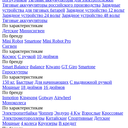
Тяговые аккумуляторы российского производства
Зарядные
устройства для тяговых батарей
Зарядное устройство 12 вольт
Зарядное устройство 24 вольт
Зарядное устройство 48 вольт
Тяговые аккумуляторы
По характеристикам
Детские
Минисигвеи
По бренду
Mini Robot
Smartone
Mini Robot Pro
Сигвеи
По характеристикам
Космос
С ручкой
10 дюймов
По бренду
Smart Balance
ibalance
Kiwano
GT Giro
Smartone
Гироскутеры
По характеристикам
150 кг.
Быстрые
Для начинающих
С выдвижной ручкой
Мощные
18 дюймов
16 дюймов
По бренду
Inmotion
Kingsong
Gotway
Airwheel
Моноколеса
По характеристикам
Электропитбайки
Чоппер
Эндуро
4 Kw
Взрослые
Кроссовые
Электромотороллеры
Китайские
Спортивные
Детские
Мощные
4 колеса
Круизеры
В кредит