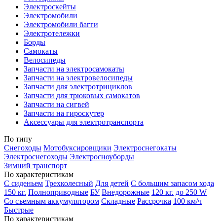
Электроскейты
Электромобили
Электромобили багги
Электротележки
Борды
Самокаты
Велосипеды
Запчасти на электросамокаты
Запчасти на электровелосипеды
Запчасти для электротрициклов
Запчасти для трюковых самокатов
Запчасти на сигвей
Запчасти на гироскутер
Аксессуары для электротранспорта
По типу
Снегоходы
Мотобуксировщики
Электроснегокаты
Электроснегоходы
Электросноуборды
Зимний транспорт
По характеристикам
С сиденьем
Трехколесный
Для детей
С большим запасом хода
150 кг.
Полноприводные
БУ
Внедорожные
120 кг.
до 250 W
Со съемным аккумулятором
Складные
Рассрочка
100 км/ч
Быстрые
По характеристикам