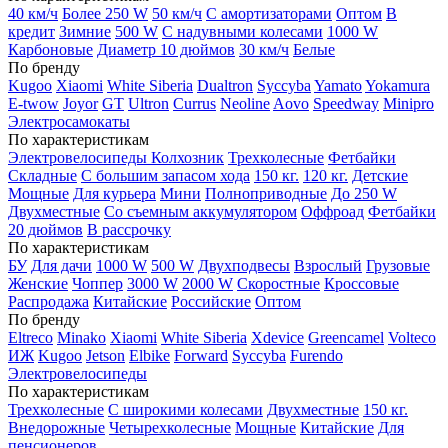
40 км/ч
Более 250 W
50 км/ч
С амортизаторами
Оптом
В
кредит
Зимние
500 W
С надувными колесами
1000 W
Карбоновые
Диаметр 10 дюймов
30 км/ч
Белые
По бренду
Kugoo
Xiaomi
White Siberia
Dualtron
Syccyba
Yamato
Yokamura
E-twow
Joyor
GT
Ultron
Currus
Neoline
Aovo
Speedway
Minipro
Электросамокаты
По характеристикам
Электровелосипеды Колхозник
Трехколесные
Фетбайки
Складные
С большим запасом хода
150 кг.
120 кг.
Детские
Мощные
Для курьера
Мини
Полноприводные
До 250 W
Двухместные
Со съемным аккумулятором
Оффроад
Фетбайки
20 дюймов
В рассрочку
По характеристикам
БУ
Для дачи
1000 W
500 W
Двухподвесы
Взрослый
Грузовые
Женские
Чоппер
3000 W
2000 W
Скоростные
Кроссовые
Распродажа
Китайские
Российские
Оптом
По бренду
Eltreco
Minako
Xiaomi
White Siberia
Xdevice
Greencamel
Volteco
ИЖ
Kugoo
Jetson
Elbike
Forward
Syccyba
Furendo
Электровелосипеды
По характеристикам
Трехколесные
С широкими колесами
Двухместные
150 кг.
Внедорожные
Четырехколесные
Мощные
Китайские
Для
пенсионеров