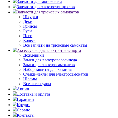
Запчасти для моноколеса
Запчасти для электротрициклов
Запчасти для трюковых самокатов
Шкурки
Деки
Грипсы
Рули
Пеги
Колеса
Все запчати на трюковые самокаты
Аксессуары для электротранспорта
Дождевики
Замки для электровелосипеда
Замки для электросамокатов
Набор защиты для катания
Сумки-чехлы для электросамокатов
Шлемы
Все аксессуары
Акции
Доставка и оплата
Гарантии
Кредит
Сервис
Контакты