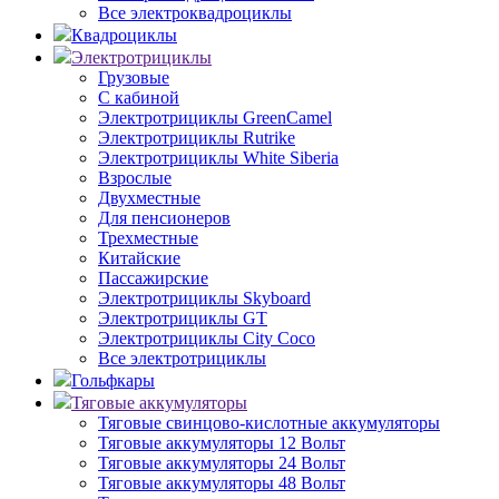
Все электроквадроциклы
Квадроциклы
Электротрициклы
Грузовые
С кабиной
Электротрициклы GreenCamel
Электротрициклы Rutrike
Электротрициклы White Siberia
Взрослые
Двухместные
Для пенсионеров
Трехместные
Китайские
Пассажирские
Электротрициклы Skyboard
Электротрициклы GT
Электротрициклы City Coco
Все электротрициклы
Гольфкары
Тяговые аккумуляторы
Тяговые свинцово-кислотные аккумуляторы
Тяговые аккумуляторы 12 Вольт
Тяговые аккумуляторы 24 Вольт
Тяговые аккумуляторы 48 Вольт