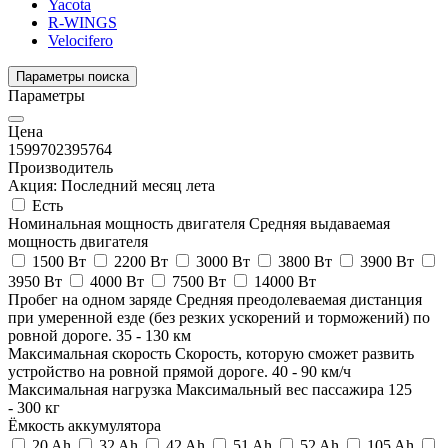
Yacota
R-WINGS
Velocifero
Параметры поиска
Параметры
Цена
159970
2395764
Производитель
Акция: Последний месяц лета
Есть
Номинальная мощность двигателя
Средняя выдаваемая
мощность двигателя
1500 Вт
2200 Вт
3000 Вт
3800 Вт
3900 Вт
3950 Вт
4000 Вт
7500 Вт
14000 Вт
Пробег на одном заряде
Средняя преодолеваемая дистанция
при умеренной езде (без резких ускорений и торможений) по
ровной дороге.
35
-
130
км
Максимальная скорость
Скорость, которую сможет развить
устройство на ровной прямой дороге.
40
-
90
км/ч
Максимальная нагрузка
Максимальный вес пассажира
125
-
300
кг
Ёмкость аккумулятора
20 Ah
32 Ah
42 Ah
51 Ah
52 Ah
105 Ah