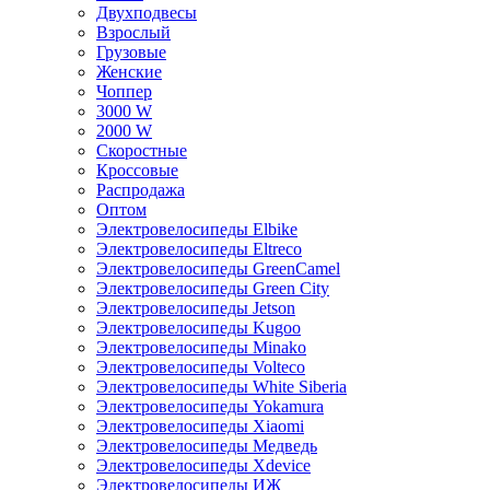
Двухподвесы
Взрослый
Грузовые
Женские
Чоппер
3000 W
2000 W
Скоростные
Кроссовые
Распродажа
Оптом
Электровелосипеды Elbike
Электровелосипеды Eltreco
Электровелосипеды GreenCamel
Электровелосипеды Green City
Электровелосипеды Jetson
Электровелосипеды Kugoo
Электровелосипеды Minako
Электровелосипеды Volteco
Электровелосипеды White Siberia
Электровелосипеды Yokamura
Электровелосипеды Xiaomi
Электровелосипеды Медведь
Электровелосипеды Xdevice
Электровелосипеды ИЖ