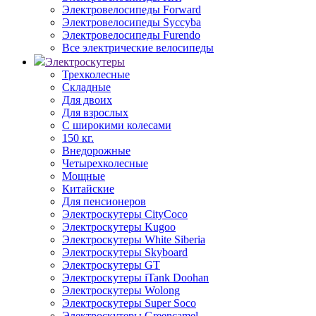
Электровелосипеды Forward
Электровелосипеды Syccyba
Электровелосипеды Furendo
Все электрические велосипеды
Электроскутеры
Трехколесные
Складные
Для двоих
Для взрослых
С широкими колесами
150 кг.
Внедорожные
Четырехколесные
Мощные
Китайские
Для пенсионеров
Электроскутеры CityCoco
Электроскутеры Kugoo
Электроскутеры White Siberia
Электроскутеры Skyboard
Электроскутеры GT
Электроскутеры iTank Doohan
Электроскутеры Wolong
Электроскутеры Super Soco
Электроскутеры Greencamel