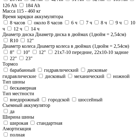
126 Ah
184 Ah
Масса
115
-
460
кг
Время зарядки аккумулятора
8 часов
около 8 часов
6 ч
7 ч
8 ч
9 ч
10
ч
12 ч
14 ч
Диаметр диска
Диаметр диска в дюймах (1дюйм = 2,54см)
R10
12"
Диаметр колеса
Диаметр колеса в дюймах (1дюйм = 2,54см)
8"
10"
12"
21x7-10 передние, 22x10-10 задние
22"
23"
Тормоз
барабанный
гидравлический
дисковые
гидравлические
дисковый
механический
ножной
Тип шины
бескамерная
Тип местности
внедорожный
городской
шоссейный
Съемный аккумулятор
да
Ширина шины
широкая
стандартная
Амортизация
полная