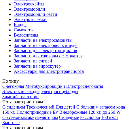
Электроскейты
Электромобили
Электромобили багги
Электротележки
Борды
Самокаты
Велосипеды
Запчасти на электросамокаты
Запчасти на электровелосипеды
Запчасти для электротрициклов
Запчасти для трюковых самокатов
Запчасти на сигвей
Запчасти на гироскутер
Аксессуары для электротранспорта
По типу
Снегоходы
Мотобуксировщики
Электроснегокаты
Электроснегоходы
Электросноуборды
Зимний транспорт
По характеристикам
С сиденьем
Трехколесный
Для детей
С большим запасом хода
150 кг.
Полноприводные
БУ
Внедорожные
120 кг.
до 250 W
Со съемным аккумулятором
Складные
Рассрочка
100 км/ч
Быстрые
По характеристикам