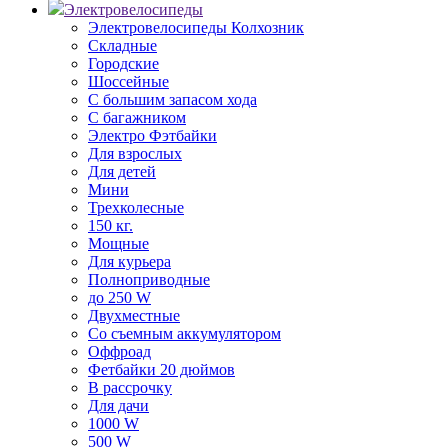
Электровелосипеды
Электровелосипеды Колхозник
Складные
Городские
Шоссейные
С большим запасом хода
С багажником
Электро Фэтбайки
Для взрослых
Для детей
Мини
Трехколесные
150 кг.
Мощные
Для курьера
Полноприводные
до 250 W
Двухместные
Со съемным аккумулятором
Оффроад
Фетбайки 20 дюймов
В рассрочку
Для дачи
1000 W
500 W