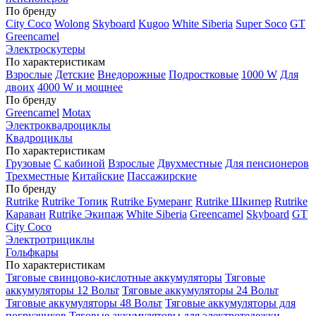
По бренду
City Coco
Wolong
Skyboard
Kugoo
White Siberia
Super Soco
GT
Greencamel
Электроскутеры
По характеристикам
Взрослые
Детские
Внедорожные
Подростковые
1000 W
Для
двоих
4000 W и мощнее
По бренду
Greencamel
Motax
Электроквадроциклы
Квадроциклы
По характеристикам
Грузовые
С кабиной
Взрослые
Двухместные
Для пенсионеров
Трехместные
Китайские
Пассажирские
По бренду
Rutrike
Rutrike Топик
Rutrike Бумеранг
Rutrike Шкипер
Rutrike
Караван
Rutrike Экипаж
White Siberia
Greencamel
Skyboard
GT
City Coco
Электротрициклы
Гольфкары
По характеристикам
Тяговые свинцово-кислотные аккумуляторы
Тяговые
аккумуляторы 12 Вольт
Тяговые аккумуляторы 24 Вольт
Тяговые аккумуляторы 48 Вольт
Тяговые аккумуляторы для
погрузчиков
Тяговые аккумуляторы для электротележки