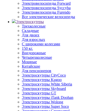
Электровелосипеды Forward
Электровелосипеды Syccyba
Электровелосипеды Furendo
Все электрические велосипеды
Электроскутеры
Трехколесные
Складные
Для двоих
Для взрослых
С широкими колесами
150 кг.
Внедорожные
Четырехколесные
Мощные
Китайские
Для пенсионеров
Электроскутеры CityCoco
Электроскутеры Kugoo
Электроскутеры White Siberia
Электроскутеры Skyboard
Электроскутеры GT
Электроскутеры iTank Doohan
Электроскутеры Wolong
Электроскутеры Super Soco
Электроскутеры Greencamel