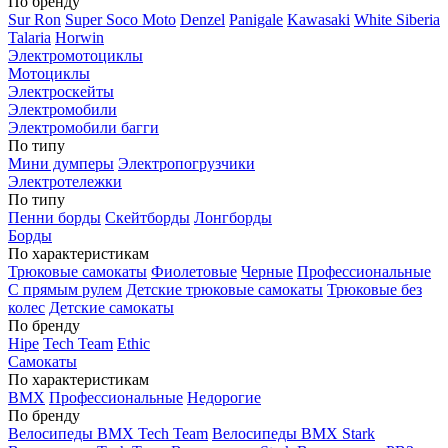
По бренду
Sur Ron
Super Soco Moto
Denzel
Panigale
Kawasaki
White Siberia
Talaria
Horwin
Электромотоциклы
Мотоциклы
Электроскейты
Электромобили
Электромобили багги
По типу
Мини думперы
Электропогрузчики
Электротележки
По типу
Пенни борды
Скейтборды
Лонгборды
Борды
По характеристикам
Трюковые самокаты
Фиолетовые
Черные
Профессиональные
С прямым рулем
Детские трюковые самокаты
Трюковые без
колес
Детские самокаты
По бренду
Hipe
Tech Team
Ethic
Самокаты
По характеристикам
BMX
Профессиональные
Недорогие
По бренду
Велосипеды BMX Tech Team
Велосипеды BMX Stark