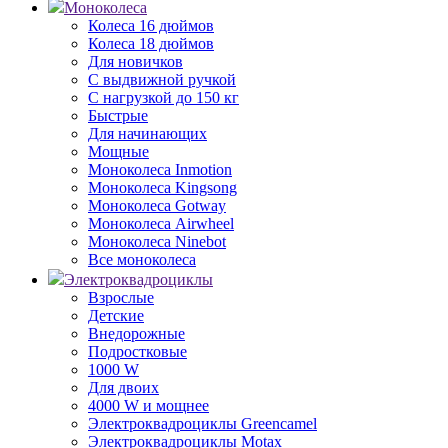
Моноколеса
Колеса 16 дюймов
Колеса 18 дюймов
Для новичков
С выдвижной ручкой
С нагрузкой до 150 кг
Быстрые
Для начинающих
Мощные
Моноколеса Inmotion
Моноколеса Kingsong
Моноколеса Gotway
Моноколеса Airwheel
Моноколеса Ninebot
Все моноколеса
Электроквадроциклы
Взрослые
Детские
Внедорожные
Подростковые
1000 W
Для двоих
4000 W и мощнее
Электроквадроциклы Greencamel
Электроквадроциклы Motax