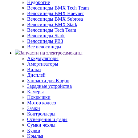
Недорогие
Велосипеды BMX Tech Team
Велосипеды BMX Haevner
Велосипеды BMX Subrosa
Велосипеды BMX Stark
Велосипеды Tech Team
Велосипеды Stark
Велосипеды РВЗ
Все велосипеды
Запчасти на электросамокаты
Аккумуляторы
Амортизаторы
Вилки
Дисплей
Запчасти для Kugoo
Зарядные устройства
Камеры
Покрышки
Мотор колесо
Замки
Контроллеры
Освещения и фары
Сумки чехлы
Курки
Крылья