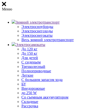
Меню
Зимний электротранспорт
Электросноуборды
Электроснегоходы
Электроснегокаты
Весь зимний электротранспорт
Электросамокаты
До 120 кг
До 150 кг
Для детей
С сиденьем
Трехколесный
Полноприводные
Легкие
С большим запасом хода
БУ
Внедорожные
до 250 W
Со съемным аккумулятором
Складные
Рассрочка