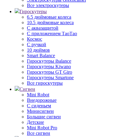
Все электроскутеры
Гироскутеры
6.5 дюймовые колеса
10.5 дюймовые колеса
С аквазащитой
С приложением ТаоТао
Космос
С ручкой
10 дюймов
Smart Balance
Гироскутеры ibalance
Гироскутеры Kiwano
Гироскутеры GT Giro
Гироскутеры Smartone
Все гироскутеры
Сигвеи
Mini Robot
Внедорожные
С сиденьем
Минисигвеи
Большие сигвеи
Детские
Mini Robot Pro
Все сигвеи