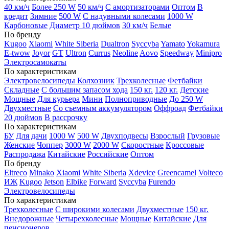
40 км/ч
Более 250 W
50 км/ч
С амортизаторами
Оптом
В
кредит
Зимние
500 W
С надувными колесами
1000 W
Карбоновые
Диаметр 10 дюймов
30 км/ч
Белые
По бренду
Kugoo
Xiaomi
White Siberia
Dualtron
Syccyba
Yamato
Yokamura
E-twow
Joyor
GT
Ultron
Currus
Neoline
Aovo
Speedway
Minipro
Электросамокаты
По характеристикам
Электровелосипеды Колхозник
Трехколесные
Фетбайки
Складные
С большим запасом хода
150 кг.
120 кг.
Детские
Мощные
Для курьера
Мини
Полноприводные
До 250 W
Двухместные
Со съемным аккумулятором
Оффроад
Фетбайки
20 дюймов
В рассрочку
По характеристикам
БУ
Для дачи
1000 W
500 W
Двухподвесы
Взрослый
Грузовые
Женские
Чоппер
3000 W
2000 W
Скоростные
Кроссовые
Распродажа
Китайские
Российские
Оптом
По бренду
Eltreco
Minako
Xiaomi
White Siberia
Xdevice
Greencamel
Volteco
ИЖ
Kugoo
Jetson
Elbike
Forward
Syccyba
Furendo
Электровелосипеды
По характеристикам
Трехколесные
С широкими колесами
Двухместные
150 кг.
Внедорожные
Четырехколесные
Мощные
Китайские
Для
пенсионеров