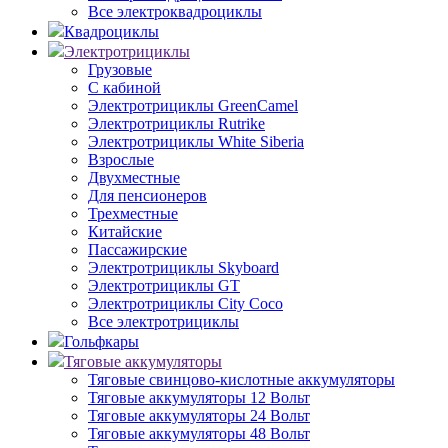
Все электроквадроциклы
Квадроциклы
Электротрициклы
Грузовые
С кабиной
Электротрициклы GreenCamel
Электротрициклы Rutrike
Электротрициклы White Siberia
Взрослые
Двухместные
Для пенсионеров
Трехместные
Китайские
Пассажирские
Электротрициклы Skyboard
Электротрициклы GT
Электротрициклы City Coco
Все электротрициклы
Гольфкары
Тяговые аккумуляторы
Тяговые свинцово-кислотные аккумуляторы
Тяговые аккумуляторы 12 Вольт
Тяговые аккумуляторы 24 Вольт
Тяговые аккумуляторы 48 Вольт