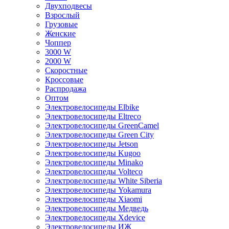
Двухподвесы
Взрослый
Грузовые
Женские
Чоппер
3000 W
2000 W
Скоростные
Кроссовые
Распродажа
Оптом
Электровелосипеды Elbike
Электровелосипеды Eltreco
Электровелосипеды GreenCamel
Электровелосипеды Green City
Электровелосипеды Jetson
Электровелосипеды Kugoo
Электровелосипеды Minako
Электровелосипеды Volteco
Электровелосипеды White Siberia
Электровелосипеды Yokamura
Электровелосипеды Xiaomi
Электровелосипеды Медведь
Электровелосипеды Xdevice
Электровелосипеды ИЖ