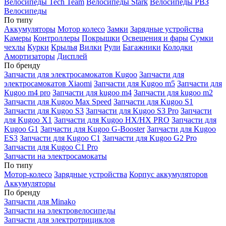
Велосипеды Tech Team
Велосипеды Stark
Велосипеды РВЗ
Велосипеды
По типу
Аккумуляторы
Мотор колесо
Замки
Зарядные устройства
Камеры
Контроллеры
Покрышки
Освещения и фары
Сумки
чехлы
Курки
Крылья
Вилки
Рули
Багажники
Колодки
Амортизаторы
Дисплей
По бренду
Запчасти для электросамокатов Kugoo
Запчасти для
электросамокатов Xiaomi
Запчасти для Kugoo m5
Запчасти для
Кugoo m4 pro
Запчасти для kugoo m4
Запчасти для kugoo m2
Запчасти для Kugoo Max Speed
Запчасти для Kugoo S1
Запчасти для Kugoo S3
Запчасти для Kugoo S3 Pro
Запчасти
для Kugoo X1
Запчасти для Kugoo HX/HX PRO
Запчасти для
Kugoo G1
Запчасти для Kugoo G-Booster
Запчасти для Kugoo
ES3
Запчасти для Kugoo C1
Запчасти для Kugoo G2 Pro
Запчасти для Kugoo C1 Pro
Запчасти на электросамокаты
По типу
Мотор-колесо
Зарядные устройства
Корпус аккумуляторов
Аккумуляторы
По бренду
Запчасти для Minako
Запчасти на электровелосипеды
Запчасти для электротрициклов