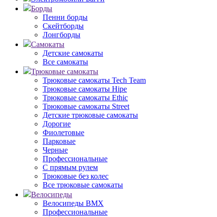
Борды
Пенни борды
Скейтборды
Лонгборды
Самокаты
Детские самокаты
Все самокаты
Трюковые самокаты
Трюковые самокаты Tech Team
Трюковые самокаты Hipe
Трюковые самокаты Ethic
Трюковые самокаты Street
Детские трюковые самокаты
Дорогие
Фиолетовые
Парковые
Черные
Профессиональные
С прямым рулем
Трюковые без колес
Все трюковые самокаты
Велосипеды
Велосипеды BMX
Профессиональные