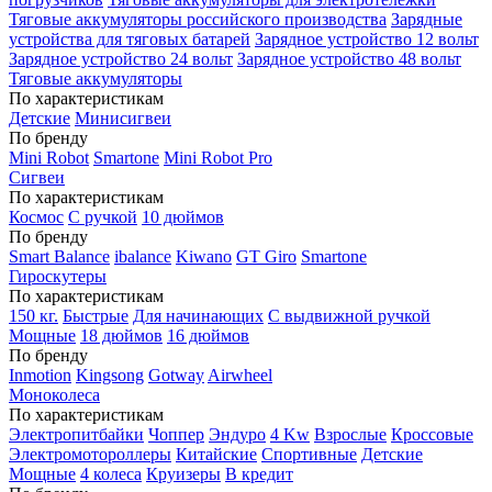
Тяговые аккумуляторы российского производства
Зарядные
устройства для тяговых батарей
Зарядное устройство 12 вольт
Зарядное устройство 24 вольт
Зарядное устройство 48 вольт
Тяговые аккумуляторы
По характеристикам
Детские
Минисигвеи
По бренду
Mini Robot
Smartone
Mini Robot Pro
Сигвеи
По характеристикам
Космос
С ручкой
10 дюймов
По бренду
Smart Balance
ibalance
Kiwano
GT Giro
Smartone
Гироскутеры
По характеристикам
150 кг.
Быстрые
Для начинающих
С выдвижной ручкой
Мощные
18 дюймов
16 дюймов
По бренду
Inmotion
Kingsong
Gotway
Airwheel
Моноколеса
По характеристикам
Электропитбайки
Чоппер
Эндуро
4 Kw
Взрослые
Кроссовые
Электромотороллеры
Китайские
Спортивные
Детские
Мощные
4 колеса
Круизеры
В кредит