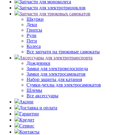
Запчасти для моноколеса
Запчасти для электротрициклов
Запчасти для трюковых самокатов
Шкурки
Деки
Грипсы
Рули
Пеги
Колеса
Все запчати на трюковые самокаты
Аксессуары для электротранспорта
Дождевики
Замки для электровелосипеда
Замки для электросамокатов
Набор защиты для катания
Сумки-чехлы для электросамокатов
Шлемы
Все аксессуары
Акции
Доставка и оплата
Гарантии
Кредит
Сервис
Контакты