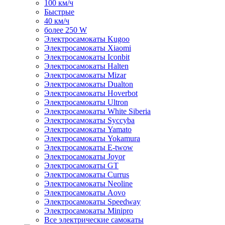
100 км/ч
Быстрые
40 км/ч
более 250 W
Электросамокаты Kugoo
Электросамокаты Xiaomi
Электросамокаты Iconbit
Электросамокаты Halten
Электросамокаты Mizar
Электросамокаты Dualton
Электросамокаты Hoverbot
Электросамокаты Ultron
Электросамокаты White Siberia
Электросамокаты Syccyba
Электросамокаты Yamato
Электросамокаты Yokamura
Электросамокаты E-twow
Электросамокаты Joyor
Электросамокаты GT
Электросамокаты Currus
Электросамокаты Neoline
Электросамокаты Aovo
Электросамокаты Speedway
Электросамокаты Minipro
Все электрические самокаты