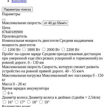
Ruswheel
Параметры поиска
Параметры
Максимальная скорость:
от 40 до 55км/ч
Цена
87840
189900
Производитель
Номинальная мощность двигателя
Средняя выдаваемая
мощность двигателя
1200 Вт
1800 Вт
2000 Вт
2200 Вт
Пробег на одном заряде
Средняя преодолеваемая дистанция
при умеренной езде (без резких ускорений и торможений) по
ровной дороге.
0
-
130
км
Максимальная скорость
Скорость, которую сможет развить
устройство на ровной прямой дороге.
40
-
55
км/ч
Максимальная нагрузка
Максимальный вес пассажира
0
-
150
кг
Масса
0
-
28
кг
Время зарядки аккумулятора
6 ч
Диаметр колеса
Диаметр колеса в дюймах (1дюйм = 2,54см)
16"
17"
18"
19"
Количество колес