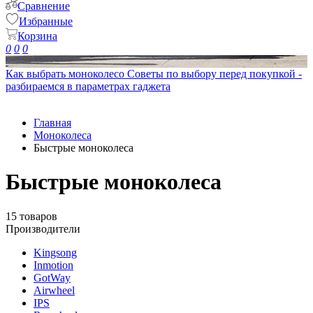
Сравнение
Избранные
Корзина
0
0
0
Как выбрать моноколесо
Советы по выбору перед покупкой -
разбираемся в параметрах гаджета
Главная
Моноколеса
Быстрые моноколеса
Быстрые моноколеса
15 товаров
Производители
Kingsong
Inmotion
GotWay
Airwheel
IPS