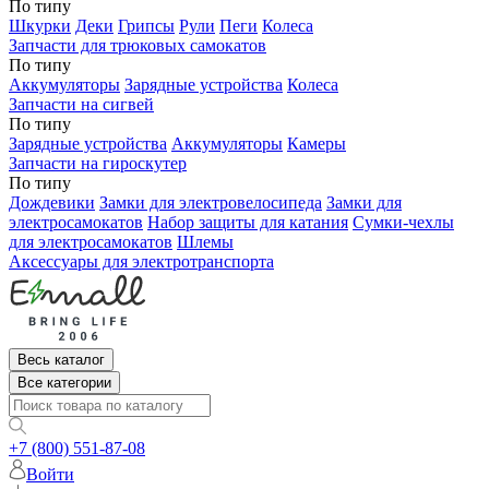
По типу
Шкурки
Деки
Грипсы
Рули
Пеги
Колеса
Запчасти для трюковых самокатов
По типу
Аккумуляторы
Зарядные устройства
Колеса
Запчасти на сигвей
По типу
Зарядные устройства
Аккумуляторы
Камеры
Запчасти на гироскутер
По типу
Дождевики
Замки для электровелосипеда
Замки для
электросамокатов
Набор защиты для катания
Сумки-чехлы
для электросамокатов
Шлемы
Аксессуары для электротранспорта
Весь каталог
Все категории
+7 (800) 551-87-08
Войти