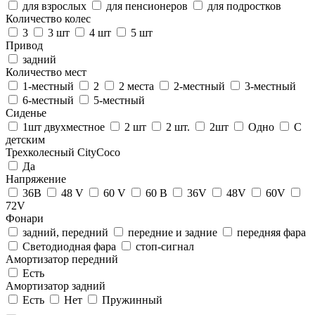
для взрослых
для пенсионеров
для подростков
Количество колес
3
3 шт
4 шт
5 шт
Привод
задний
Количество мест
1-местный
2
2 места
2-местный
3-местный
6-местный
5-местный
Сиденье
1шт двухместное
2 шт
2 шт.
2шт
Одно
С
детским
Трехколесный CityCoco
Да
Напряжение
36В
48 V
60 V
60 В
36V
48V
60V
72V
Фонари
задний, передний
передние и задние
передняя фара
Светодиодная фара
стоп-сигнал
Амортизатор передний
Есть
Амортизатор задний
Есть
Нет
Пружинный