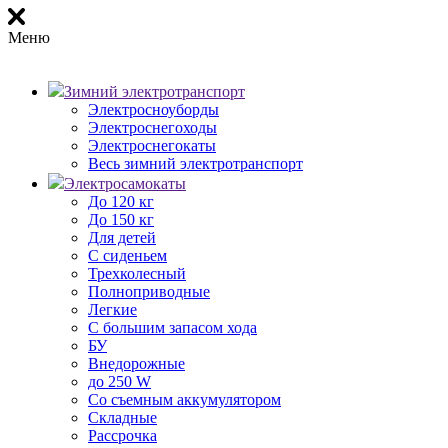
Меню
Зимний электротранспорт
Электросноуборды
Электроснегоходы
Электроснегокаты
Весь зимний электротранспорт
Электросамокаты
До 120 кг
До 150 кг
Для детей
С сиденьем
Трехколесный
Полноприводные
Легкие
С большим запасом хода
БУ
Внедорожные
до 250 W
Со съемным аккумулятором
Складные
Рассрочка