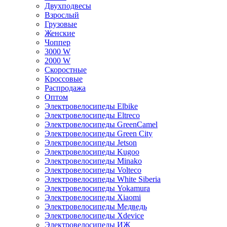
Двухподвесы
Взрослый
Грузовые
Женские
Чоппер
3000 W
2000 W
Скоростные
Кроссовые
Распродажа
Оптом
Электровелосипеды Elbike
Электровелосипеды Eltreco
Электровелосипеды GreenCamel
Электровелосипеды Green City
Электровелосипеды Jetson
Электровелосипеды Kugoo
Электровелосипеды Minako
Электровелосипеды Volteco
Электровелосипеды White Siberia
Электровелосипеды Yokamura
Электровелосипеды Xiaomi
Электровелосипеды Медведь
Электровелосипеды Xdevice
Электровелосипеды ИЖ