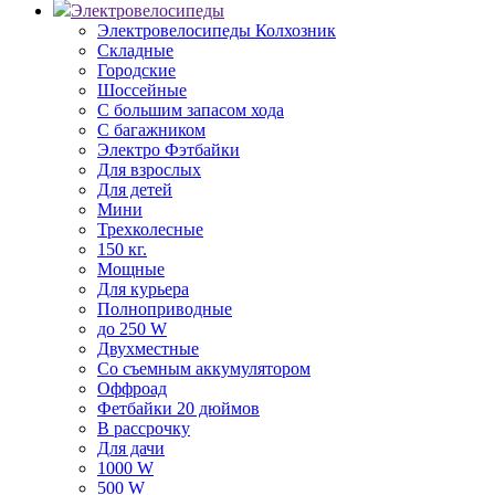
Электровелосипеды
Электровелосипеды Колхозник
Складные
Городские
Шоссейные
С большим запасом хода
С багажником
Электро Фэтбайки
Для взрослых
Для детей
Мини
Трехколесные
150 кг.
Мощные
Для курьера
Полноприводные
до 250 W
Двухместные
Со съемным аккумулятором
Оффроад
Фетбайки 20 дюймов
В рассрочку
Для дачи
1000 W
500 W