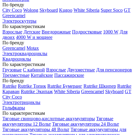
По бренду
City Coco
Wolong
Skyboard
Kugoo
White Siberia
Super Soco
GT
Greencamel
Электроскутеры
По характеристикам
Взрослые
Детские
Внедорожные
Подростковые
1000 W
Для
двоих
4000 W и мощнее
По бренду
Greencamel
Motax
Электроквадроциклы
Квадроциклы
По характеристикам
Грузовые
С кабиной
Взрослые
Двухместные
Для пенсионеров
Трехместные
Китайские
Пассажирские
По бренду
Rutrike
Rutrike Топик
Rutrike Бумеранг
Rutrike Шкипер
Rutrike
Караван
Rutrike Экипаж
White Siberia
Greencamel
Skyboard
GT
City Coco
Электротрициклы
Гольфкары
По характеристикам
Тяговые свинцово-кислотные аккумуляторы
Тяговые
аккумуляторы 12 Вольт
Тяговые аккумуляторы 24 Вольт
Тяговые аккумуляторы 48 Вольт
Тяговые аккумуляторы для
погрузчиков
Тяговые аккумуляторы для электротележки