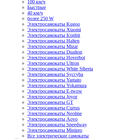
100 км/ч
Быстрые
40 км/ч
более 250 W
Электросамокаты Kugoo
Электросамокаты Xiaomi
Электросамокаты Iconbit
Электросамокаты Halten
Электросамокаты Mizar
Электросамокаты Dualton
Электросамокаты Hoverbot
Электросамокаты Ultron
Электросамокаты White Siberia
Электросамокаты Syccyba
Электросамокаты Yamato
Электросамокаты Yokamura
Электросамокаты E-twow
Электросамокаты Joyor
Электросамокаты GT
Электросамокаты Currus
Электросамокаты Neoline
Электросамокаты Aovo
Электросамокаты Speedway
Электросамокаты Minipro
Все электрические самокаты