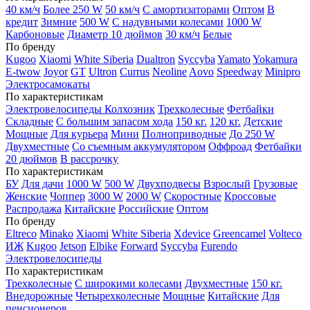
40 км/ч
Более 250 W
50 км/ч
С амортизаторами
Оптом
В
кредит
Зимние
500 W
С надувными колесами
1000 W
Карбоновые
Диаметр 10 дюймов
30 км/ч
Белые
По бренду
Kugoo
Xiaomi
White Siberia
Dualtron
Syccyba
Yamato
Yokamura
E-twow
Joyor
GT
Ultron
Currus
Neoline
Aovo
Speedway
Minipro
Электросамокаты
По характеристикам
Электровелосипеды Колхозник
Трехколесные
Фетбайки
Складные
С большим запасом хода
150 кг.
120 кг.
Детские
Мощные
Для курьера
Мини
Полноприводные
До 250 W
Двухместные
Со съемным аккумулятором
Оффроад
Фетбайки
20 дюймов
В рассрочку
По характеристикам
БУ
Для дачи
1000 W
500 W
Двухподвесы
Взрослый
Грузовые
Женские
Чоппер
3000 W
2000 W
Скоростные
Кроссовые
Распродажа
Китайские
Российские
Оптом
По бренду
Eltreco
Minako
Xiaomi
White Siberia
Xdevice
Greencamel
Volteco
ИЖ
Kugoo
Jetson
Elbike
Forward
Syccyba
Furendo
Электровелосипеды
По характеристикам
Трехколесные
С широкими колесами
Двухместные
150 кг.
Внедорожные
Четырехколесные
Мощные
Китайские
Для
пенсионеров