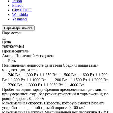
Jetson
Eltreco
City COCO
Wanshida
Yasmand
Параметры поиска
Параметры
Цена
76970
677464
Производитель
Акция: Последний месяц лета
Есть
Номинальная мощность двигателя
Средняя выдаваемая
мощность двигателя
240 Вт
300 Вт
350 Вт
500 Вт
600 Вт
700
Вт
800 Вт
1000 Вт
1200 Вт
1500 Вт
2000 Вт
2200 Вт
3000 Вт
3950 Вт
4000 Вт
Пробег на одном заряде
Средняя преодолеваемая дистанция
при умеренной езде (без резких ускорений и торможений) по
ровной дороге.
0
-
90
км
Максимальная скорость
Скорость, которую сможет развить
устройство на ровной прямой дороге.
0
-
60
км/ч
Максимальная нагрузка
Максимальный вес пассажира
0
-
350