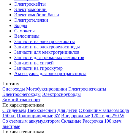
Электроскейты
Электромобили
Электромобили багги
Электротележки
Борды
Самокаты
Велосипеды
Запчасти на электросамокаты
Запчасти на электровелосипеды
Запчасти для электротрициклов
Запчасти для трюковых самокатов
Запчасти на сигвей
Запчасти на гироскутер
Аксессуары для электротранспорта
По типу
Снегоходы
Мотобуксировщики
Электроснегокаты
Электроснегоходы
Электросноуборды
Зимний транспорт
По характеристикам
С сиденьем
Трехколесный
Для детей
С большим запасом хода
150 кг.
Полноприводные
БУ
Внедорожные
120 кг.
до 250 W
Со съемным аккумулятором
Складные
Рассрочка
100 км/ч
Быстрые
По характеристикам