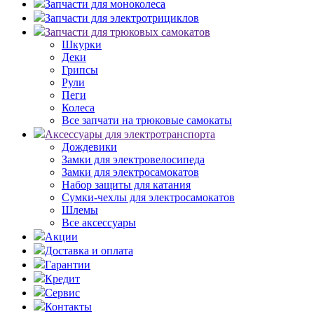
Запчасти для моноколеса
Запчасти для электротрициклов
Запчасти для трюковых самокатов
Шкурки
Деки
Грипсы
Рули
Пеги
Колеса
Все запчати на трюковые самокаты
Аксессуары для электротранспорта
Дождевики
Замки для электровелосипеда
Замки для электросамокатов
Набор защиты для катания
Сумки-чехлы для электросамокатов
Шлемы
Все аксессуары
Акции
Доставка и оплата
Гарантии
Кредит
Сервис
Контакты