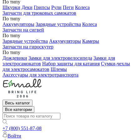
По типу
Шкурки
Деки
Грипсы
Рули
Пеги
Колеса
Запчасти для трюковых самокатов
По типу
Аккумуляторы
Зарядные устройства
Колеса
Запчасти на сигвей
По типу
Зарядные устройства
Аккумуляторы
Камеры
Запчасти на гироскутер
По типу
Дождевики
Замки для электровелосипеда
Замки для
электросамокатов
Набор защиты для катания
Сумки-чехлы
для электросамокатов
Шлемы
Аксессуары для электротранспорта
Весь каталог
Все категории
+7 (800) 551-87-08
Войти