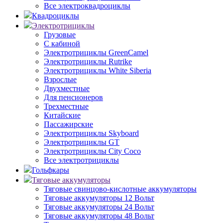
Все электроквадроциклы
Квадроциклы
Электротрициклы
Грузовые
С кабиной
Электротрициклы GreenCamel
Электротрициклы Rutrike
Электротрициклы White Siberia
Взрослые
Двухместные
Для пенсионеров
Трехместные
Китайские
Пассажирские
Электротрициклы Skyboard
Электротрициклы GT
Электротрициклы City Coco
Все электротрициклы
Гольфкары
Тяговые аккумуляторы
Тяговые свинцово-кислотные аккумуляторы
Тяговые аккумуляторы 12 Вольт
Тяговые аккумуляторы 24 Вольт
Тяговые аккумуляторы 48 Вольт