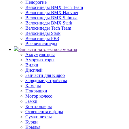
Недорогие
Велосипеды BMX Tech Team
Велосипеды BMX Haevner
Велосипеды BMX Subrosa
Велосипеды BMX Stark
Велосипеды Tech Team
Велосипеды Stark
Велосипеды РВЗ
Все велосипеды
Запчасти на электросамокаты
Аккумуляторы
Амортизаторы
Вилки
Дисплей
Запчасти для Kugoo
Зарядные устройства
Камеры
Покрышки
Мотор колесо
Замки
Контроллеры
Освещения и фары
Сумки чехлы
Курки
Крылья