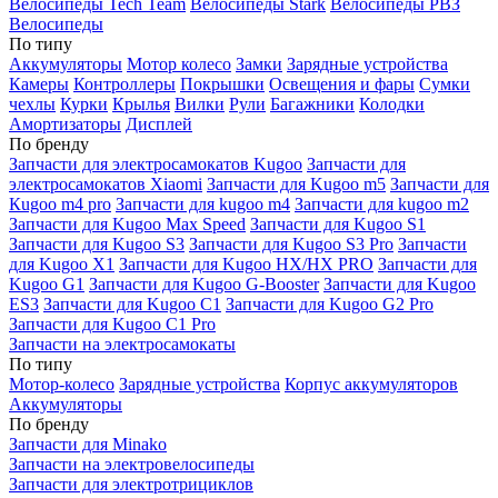
Велосипеды Tech Team
Велосипеды Stark
Велосипеды РВЗ
Велосипеды
По типу
Аккумуляторы
Мотор колесо
Замки
Зарядные устройства
Камеры
Контроллеры
Покрышки
Освещения и фары
Сумки
чехлы
Курки
Крылья
Вилки
Рули
Багажники
Колодки
Амортизаторы
Дисплей
По бренду
Запчасти для электросамокатов Kugoo
Запчасти для
электросамокатов Xiaomi
Запчасти для Kugoo m5
Запчасти для
Кugoo m4 pro
Запчасти для kugoo m4
Запчасти для kugoo m2
Запчасти для Kugoo Max Speed
Запчасти для Kugoo S1
Запчасти для Kugoo S3
Запчасти для Kugoo S3 Pro
Запчасти
для Kugoo X1
Запчасти для Kugoo HX/HX PRO
Запчасти для
Kugoo G1
Запчасти для Kugoo G-Booster
Запчасти для Kugoo
ES3
Запчасти для Kugoo C1
Запчасти для Kugoo G2 Pro
Запчасти для Kugoo C1 Pro
Запчасти на электросамокаты
По типу
Мотор-колесо
Зарядные устройства
Корпус аккумуляторов
Аккумуляторы
По бренду
Запчасти для Minako
Запчасти на электровелосипеды
Запчасти для электротрициклов