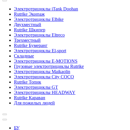
Электротрициклы iTank Doohan
Rutrike Экипаж
Электротрициклы Elbike
Двухместный
Rutrike Шкипер
Электротрициклы Eltreco
Трехместный
Rutrike Бумеранг
Электротрициклы El-sport
Складные
Электротрициклы E-MOTIONS
Грузовые электротрициклы Rutrike
Электротрициклы Maikaolin
Электротрициклы City COCO
Rutrike Топик
Электротрициклы GT
Электротрициклы HEADWAY
Rutrike Караван
Для пожилых людей
БУ