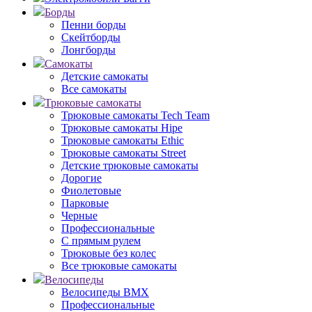
Борды
Пенни борды
Скейтборды
Лонгборды
Самокаты
Детские самокаты
Все самокаты
Трюковые самокаты
Трюковые самокаты Tech Team
Трюковые самокаты Hipe
Трюковые самокаты Ethic
Трюковые самокаты Street
Детские трюковые самокаты
Дорогие
Фиолетовые
Парковые
Черные
Профессиональные
С прямым рулем
Трюковые без колес
Все трюковые самокаты
Велосипеды
Велосипеды BMX
Профессиональные