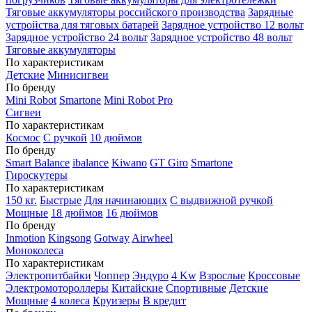
Тяговые аккумуляторы российского производства
Зарядные
устройства для тяговых батарей
Зарядное устройство 12 вольт
Зарядное устройство 24 вольт
Зарядное устройство 48 вольт
Тяговые аккумуляторы
По характеристикам
Детские
Минисигвеи
По бренду
Mini Robot
Smartone
Mini Robot Pro
Сигвеи
По характеристикам
Космос
С ручкой
10 дюймов
По бренду
Smart Balance
ibalance
Kiwano
GT Giro
Smartone
Гироскутеры
По характеристикам
150 кг.
Быстрые
Для начинающих
С выдвижной ручкой
Мощные
18 дюймов
16 дюймов
По бренду
Inmotion
Kingsong
Gotway
Airwheel
Моноколеса
По характеристикам
Электропитбайки
Чоппер
Эндуро
4 Kw
Взрослые
Кроссовые
Электромотороллеры
Китайские
Спортивные
Детские
Мощные
4 колеса
Круизеры
В кредит