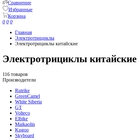
Сравнение
Избранные
Корзина
0
0
0
Главная
Электротрициклы
Электротрициклы китайские
Электротрициклы китайские
116 товаров
Производители
Rutrike
GreenCamel
White Siberia
GT
Volteco
Elbike
Maikaolin
Kugoo
Skyboard