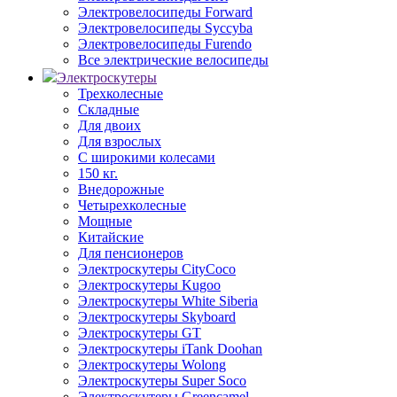
Электровелосипеды Forward
Электровелосипеды Syccyba
Электровелосипеды Furendo
Все электрические велосипеды
Электроскутеры
Трехколесные
Складные
Для двоих
Для взрослых
С широкими колесами
150 кг.
Внедорожные
Четырехколесные
Мощные
Китайские
Для пенсионеров
Электроскутеры CityCoco
Электроскутеры Kugoo
Электроскутеры White Siberia
Электроскутеры Skyboard
Электроскутеры GT
Электроскутеры iTank Doohan
Электроскутеры Wolong
Электроскутеры Super Soco
Электроскутеры Greencamel