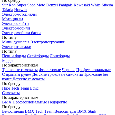
По бренду
Sur Ron
Super Soco Moto
Denzel
Panigale
Kawasaki
White Siberia
Talaria
Horwin
Электромотоциклы
Мотоциклы
Электроскейты
Электромобили
Электромобили багги
По типу
Мини думперы
Электропогрузчики
Электротележки
По типу
Пенни борды
Скейтборды
Лонгборды
Борды
По характеристикам
Трюковые самокаты
Фиолетовые
Черные
Профессиональные
С прямым рулем
Детские трюковые самокаты
Трюковые без
колес
Детские самокаты
По бренду
Hipe
Tech Team
Ethic
Самокаты
По характеристикам
BMX
Профессиональные
Недорогие
По бренду
Велосипеды BMX Tech Team
Велосипеды BMX Stark