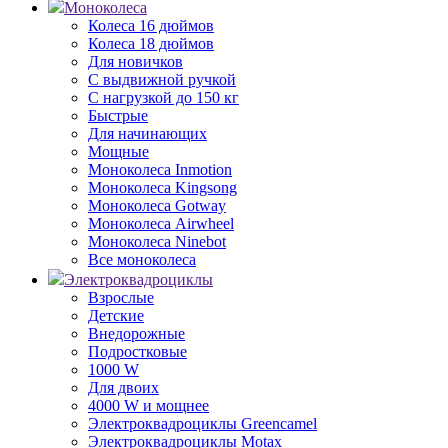
Моноколеса
Колеса 16 дюймов
Колеса 18 дюймов
Для новичков
С выдвижной ручкой
С нагрузкой до 150 кг
Быстрые
Для начинающих
Мощные
Моноколеса Inmotion
Моноколеса Kingsong
Моноколеса Gotway
Моноколеса Airwheel
Моноколеса Ninebot
Все моноколеса
Электроквадроциклы
Взрослые
Детские
Внедорожные
Подростковые
1000 W
Для двоих
4000 W и мощнее
Электроквадроциклы Greencamel
Электроквадроциклы Motax