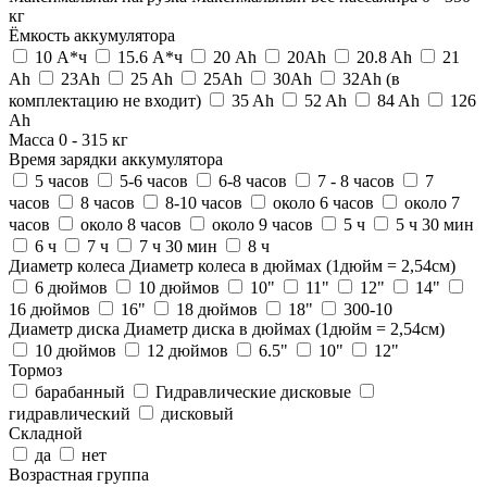
кг
Ёмкость аккумулятора
10 А*ч
15.6 А*ч
20 Ah
20Ah
20.8 Ah
21
Ah
23Ah
25 Ah
25Ah
30Ah
32Ah (в
комплектацию не входит)
35 Ah
52 Ah
84 Ah
126
Ah
Масса
0
-
315
кг
Время зарядки аккумулятора
5 часов
5-6 часов
6-8 часов
7 - 8 часов
7
часов
8 часов
8-10 часов
около 6 часов
около 7
часов
около 8 часов
около 9 часов
5 ч
5 ч 30 мин
6 ч
7 ч
7 ч 30 мин
8 ч
Диаметр колеса
Диаметр колеса в дюймах (1дюйм = 2,54см)
6 дюймов
10 дюймов
10"
11"
12"
14"
16 дюймов
16"
18 дюймов
18"
300-10
Диаметр диска
Диаметр диска в дюймах (1дюйм = 2,54см)
10 дюймов
12 дюймов
6.5"
10"
12"
Тормоз
барабанный
Гидравлические дисковые
гидравлический
дисковый
Складной
да
нет
Возрастная группа