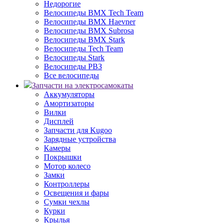
Недорогие
Велосипеды BMX Tech Team
Велосипеды BMX Haevner
Велосипеды BMX Subrosa
Велосипеды BMX Stark
Велосипеды Tech Team
Велосипеды Stark
Велосипеды РВЗ
Все велосипеды
Запчасти на электросамокаты
Аккумуляторы
Амортизаторы
Вилки
Дисплей
Запчасти для Kugoo
Зарядные устройства
Камеры
Покрышки
Мотор колесо
Замки
Контроллеры
Освещения и фары
Сумки чехлы
Курки
Крылья