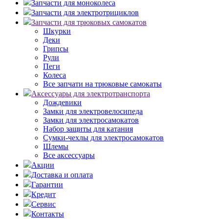
Запчасти для моноколеса
Запчасти для электротрициклов
Запчасти для трюковых самокатов
Шкурки
Деки
Грипсы
Рули
Пеги
Колеса
Все запчати на трюковые самокаты
Аксессуары для электротранспорта
Дождевики
Замки для электровелосипеда
Замки для электросамокатов
Набор защиты для катания
Сумки-чехлы для электросамокатов
Шлемы
Все аксессуары
Акции
Доставка и оплата
Гарантии
Кредит
Сервис
Контакты