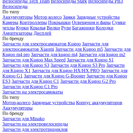
Велосипеды Tech Team
Велосипеды Stark
Велосипеды РВЗ
Велосипеды
По типу
Аккумуляторы
Мотор колесо
Замки
Зарядные устройства
Камеры
Контроллеры
Покрышки
Освещения и фары
Сумки
чехлы
Курки
Крылья
Вилки
Рули
Багажники
Колодки
Амортизаторы
Дисплей
По бренду
Запчасти для электросамокатов Kugoo
Запчасти для
электросамокатов Xiaomi
Запчасти для Kugoo m5
Запчасти для
Кugoo m4 pro
Запчасти для kugoo m4
Запчасти для kugoo m2
Запчасти для Kugoo Max Speed
Запчасти для Kugoo S1
Запчасти для Kugoo S3
Запчасти для Kugoo S3 Pro
Запчасти
для Kugoo X1
Запчасти для Kugoo HX/HX PRO
Запчасти для
Kugoo G1
Запчасти для Kugoo G-Booster
Запчасти для Kugoo
ES3
Запчасти для Kugoo C1
Запчасти для Kugoo G2 Pro
Запчасти для Kugoo C1 Pro
Запчасти на электросамокаты
По типу
Мотор-колесо
Зарядные устройства
Корпус аккумуляторов
Аккумуляторы
По бренду
Запчасти для Minako
Запчасти на электровелосипеды
Запчасти для электротрициклов