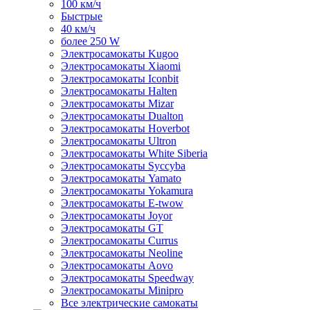
100 км/ч
Быстрые
40 км/ч
более 250 W
Электросамокаты Kugoo
Электросамокаты Xiaomi
Электросамокаты Iconbit
Электросамокаты Halten
Электросамокаты Mizar
Электросамокаты Dualton
Электросамокаты Hoverbot
Электросамокаты Ultron
Электросамокаты White Siberia
Электросамокаты Syccyba
Электросамокаты Yamato
Электросамокаты Yokamura
Электросамокаты E-twow
Электросамокаты Joyor
Электросамокаты GT
Электросамокаты Currus
Электросамокаты Neoline
Электросамокаты Aovo
Электросамокаты Speedway
Электросамокаты Minipro
Все электрические самокаты