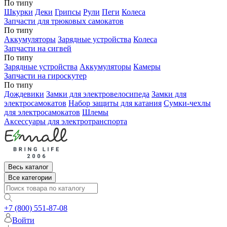
По типу
Шкурки
Деки
Грипсы
Рули
Пеги
Колеса
Запчасти для трюковых самокатов
По типу
Аккумуляторы
Зарядные устройства
Колеса
Запчасти на сигвей
По типу
Зарядные устройства
Аккумуляторы
Камеры
Запчасти на гироскутер
По типу
Дождевики
Замки для электровелосипеда
Замки для
электросамокатов
Набор защиты для катания
Сумки-чехлы
для электросамокатов
Шлемы
Аксессуары для электротранспорта
Весь каталог
Все категории
+7 (800) 551-87-08
Войти