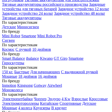
Тяговые аккумуляторы российского производства
Зарядные
устройства для тяговых батарей
Зарядное устройство 12 вольт
Зарядное устройство 24 вольт
Зарядное устройство 48 вольт
Тяговые аккумуляторы
По характеристикам
Детские
Минисигвеи
По бренду
Mini Robot
Smartone
Mini Robot Pro
Сигвеи
По характеристикам
Космос
С ручкой
10 дюймов
По бренду
Smart Balance
ibalance
Kiwano
GT Giro
Smartone
Гироскутеры
По характеристикам
150 кг.
Быстрые
Для начинающих
С выдвижной ручкой
Мощные
18 дюймов
16 дюймов
По бренду
Inmotion
Kingsong
Gotway
Airwheel
Моноколеса
По характеристикам
Электропитбайки
Чоппер
Эндуро
4 Kw
Взрослые
Кроссовые
Электромотороллеры
Китайские
Спортивные
Детские
Мощные
4 колеса
Круизеры
В кредит