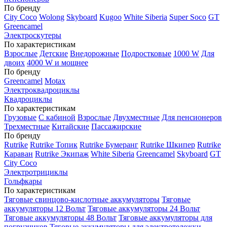
По бренду
City Coco
Wolong
Skyboard
Kugoo
White Siberia
Super Soco
GT
Greencamel
Электроскутеры
По характеристикам
Взрослые
Детские
Внедорожные
Подростковые
1000 W
Для
двоих
4000 W и мощнее
По бренду
Greencamel
Motax
Электроквадроциклы
Квадроциклы
По характеристикам
Грузовые
С кабиной
Взрослые
Двухместные
Для пенсионеров
Трехместные
Китайские
Пассажирские
По бренду
Rutrike
Rutrike Топик
Rutrike Бумеранг
Rutrike Шкипер
Rutrike
Караван
Rutrike Экипаж
White Siberia
Greencamel
Skyboard
GT
City Coco
Электротрициклы
Гольфкары
По характеристикам
Тяговые свинцово-кислотные аккумуляторы
Тяговые
аккумуляторы 12 Вольт
Тяговые аккумуляторы 24 Вольт
Тяговые аккумуляторы 48 Вольт
Тяговые аккумуляторы для
погрузчиков
Тяговые аккумуляторы для электротележки