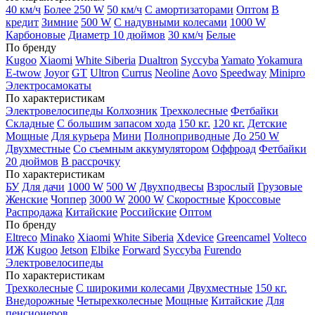
40 км/ч
Более 250 W
50 км/ч
С амортизаторами
Оптом
В
кредит
Зимние
500 W
С надувными колесами
1000 W
Карбоновые
Диаметр 10 дюймов
30 км/ч
Белые
По бренду
Kugoo
Xiaomi
White Siberia
Dualtron
Syccyba
Yamato
Yokamura
E-twow
Joyor
GT
Ultron
Currus
Neoline
Aovo
Speedway
Minipro
Электросамокаты
По характеристикам
Электровелосипеды Колхозник
Трехколесные
Фетбайки
Складные
С большим запасом хода
150 кг.
120 кг.
Детские
Мощные
Для курьера
Мини
Полноприводные
До 250 W
Двухместные
Со съемным аккумулятором
Оффроад
Фетбайки
20 дюймов
В рассрочку
По характеристикам
БУ
Для дачи
1000 W
500 W
Двухподвесы
Взрослый
Грузовые
Женские
Чоппер
3000 W
2000 W
Скоростные
Кроссовые
Распродажа
Китайские
Российские
Оптом
По бренду
Eltreco
Minako
Xiaomi
White Siberia
Xdevice
Greencamel
Volteco
ИЖ
Kugoo
Jetson
Elbike
Forward
Syccyba
Furendo
Электровелосипеды
По характеристикам
Трехколесные
С широкими колесами
Двухместные
150 кг.
Внедорожные
Четырехколесные
Мощные
Китайские
Для
пенсионеров