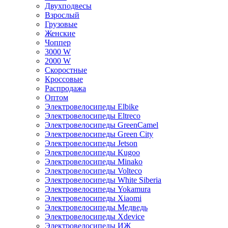
Двухподвесы
Взрослый
Грузовые
Женские
Чоппер
3000 W
2000 W
Скоростные
Кроссовые
Распродажа
Оптом
Электровелосипеды Elbike
Электровелосипеды Eltreco
Электровелосипеды GreenCamel
Электровелосипеды Green City
Электровелосипеды Jetson
Электровелосипеды Kugoo
Электровелосипеды Minako
Электровелосипеды Volteco
Электровелосипеды White Siberia
Электровелосипеды Yokamura
Электровелосипеды Xiaomi
Электровелосипеды Медведь
Электровелосипеды Xdevice
Электровелосипеды ИЖ