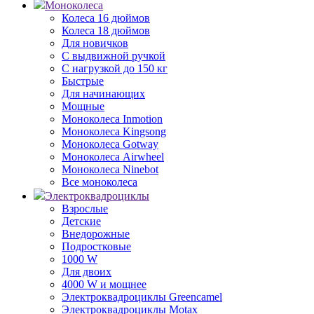
Моноколеса
Колеса 16 дюймов
Колеса 18 дюймов
Для новичков
С выдвижной ручкой
С нагрузкой до 150 кг
Быстрые
Для начинающих
Мощные
Моноколеса Inmotion
Моноколеса Kingsong
Моноколеса Gotway
Моноколеса Airwheel
Моноколеса Ninebot
Все моноколеса
Электроквадроциклы
Взрослые
Детские
Внедорожные
Подростковые
1000 W
Для двоих
4000 W и мощнее
Электроквадроциклы Greencamel
Электроквадроциклы Motax