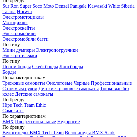
По бренду
Sur Ron
Super Soco Moto
Denzel
Panigale
Kawasaki
White Siberia
Talaria
Horwin
Электромотоциклы
Мотоциклы
Электроскейты
Электромобили
Электромобили багги
По типу
Мини думперы
Электропогрузчики
Электротележки
По типу
Пенни борды
Скейтборды
Лонгборды
Борды
По характеристикам
Трюковые самокаты
Фиолетовые
Черные
Профессиональные
С прямым рулем
Детские трюковые самокаты
Трюковые без
колес
Детские самокаты
По бренду
Hipe
Tech Team
Ethic
Самокаты
По характеристикам
BMX
Профессиональные
Недорогие
По бренду
Велосипеды BMX Tech Team
Велосипеды BMX Stark