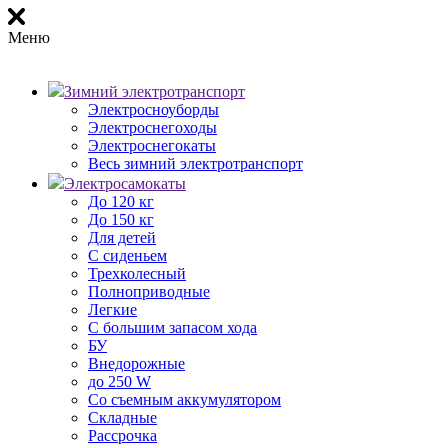
Меню
Зимний электротранспорт
Электросноуборды
Электроснегоходы
Электроснегокаты
Весь зимний электротранспорт
Электросамокаты
До 120 кг
До 150 кг
Для детей
С сиденьем
Трехколесный
Полноприводные
Легкие
С большим запасом хода
БУ
Внедорожные
до 250 W
Со съемным аккумулятором
Складные
Рассрочка