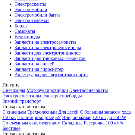
Электроскейты
Электромобили
Электромобили багги
Электротележки
Борды
Самокаты
Велосипеды
Запчасти на электросамокаты
Запчасти на электровелосипеды
Запчасти для электротрициклов
Запчасти для трюковых самокатов
Запчасти на сигвей
Запчасти на гироскутер
Аксессуары для электротранспорта
По типу
Снегоходы
Мотобуксировщики
Электроснегокаты
Электроснегоходы
Электросноуборды
Зимний транспорт
По характеристикам
С сиденьем
Трехколесный
Для детей
С большим запасом хода
150 кг.
Полноприводные
БУ
Внедорожные
120 кг.
до 250 W
Со съемным аккумулятором
Складные
Рассрочка
100 км/ч
Быстрые
По характеристикам