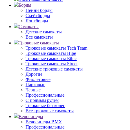
Борды
Пенни борды
Скейтборды
Лонгборды
Самокаты
Детские самокаты
Все самокаты
Трюковые самокаты
Трюковые самокаты Tech Team
Трюковые самокаты Hipe
Трюковые самокаты Ethic
Трюковые самокаты Street
Детские трюковые самокаты
Дорогие
Фиолетовые
Парковые
Черные
Профессиональные
С прямым рулем
Трюковые без колес
Все трюковые самокаты
Велосипеды
Велосипеды BMX
Профессиональные