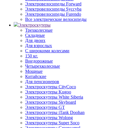
Электровелосипеды Forward
Электровелосипеды Syccyba
Электровелосипеды Furendo
Все электрические велосипеды
Электроскутеры
Трехколесные
Складные
Для двоих
Для взрослых
С широкими колесами
150 кг.
Внедорожные
Четырехколесные
Мощные
Китайские
Для пенсионеров
Электроскутеры CityCoco
Электроскутеры Kugoo
Электроскутеры White Siberia
Электроскутеры Skyboard
Электроскутеры GT
Электроскутеры iTank Doohan
Электроскутеры Wolong
Электроскутеры Super Soco
Электроскутеры Greencamel