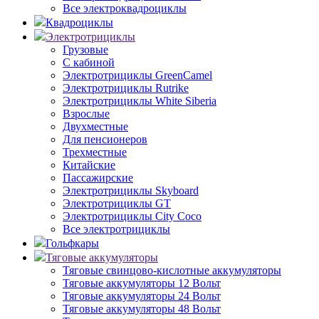
Все электроквадроциклы
Квадроциклы
Электротрициклы
Грузовые
С кабиной
Электротрициклы GreenCamel
Электротрициклы Rutrike
Электротрициклы White Siberia
Взрослые
Двухместные
Для пенсионеров
Трехместные
Китайские
Пассажирские
Электротрициклы Skyboard
Электротрициклы GT
Электротрициклы City Coco
Все электротрициклы
Гольфкары
Тяговые аккумуляторы
Тяговые свинцово-кислотные аккумуляторы
Тяговые аккумуляторы 12 Вольт
Тяговые аккумуляторы 24 Вольт
Тяговые аккумуляторы 48 Вольт