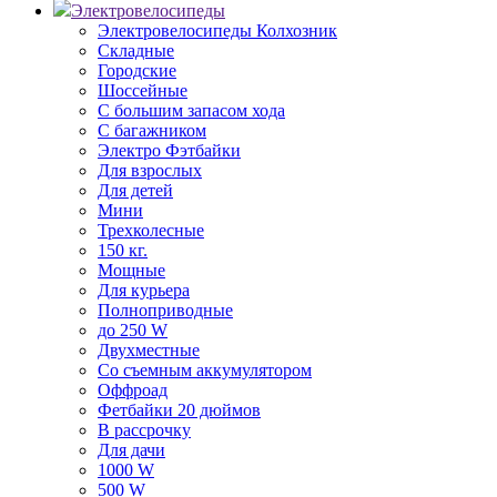
Электровелосипеды
Электровелосипеды Колхозник
Складные
Городские
Шоссейные
С большим запасом хода
С багажником
Электро Фэтбайки
Для взрослых
Для детей
Мини
Трехколесные
150 кг.
Мощные
Для курьера
Полноприводные
до 250 W
Двухместные
Со съемным аккумулятором
Оффроад
Фетбайки 20 дюймов
В рассрочку
Для дачи
1000 W
500 W