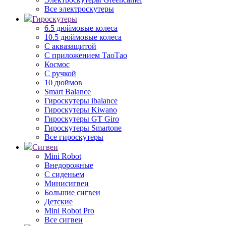
Все электроскутеры
Гироскутеры
6.5 дюймовые колеса
10.5 дюймовые колеса
С аквазащитой
С приложением ТаоТао
Космос
С ручкой
10 дюймов
Smart Balance
Гироскутеры ibalance
Гироскутеры Kiwano
Гироскутеры GT Giro
Гироскутеры Smartone
Все гироскутеры
Сигвеи
Mini Robot
Внедорожные
С сиденьем
Минисигвеи
Большие сигвеи
Детские
Mini Robot Pro
Все сигвеи