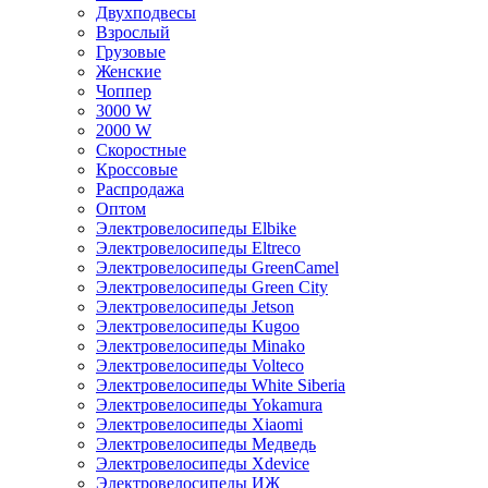
Двухподвесы
Взрослый
Грузовые
Женские
Чоппер
3000 W
2000 W
Скоростные
Кроссовые
Распродажа
Оптом
Электровелосипеды Elbike
Электровелосипеды Eltreco
Электровелосипеды GreenCamel
Электровелосипеды Green City
Электровелосипеды Jetson
Электровелосипеды Kugoo
Электровелосипеды Minako
Электровелосипеды Volteco
Электровелосипеды White Siberia
Электровелосипеды Yokamura
Электровелосипеды Xiaomi
Электровелосипеды Медведь
Электровелосипеды Xdevice
Электровелосипеды ИЖ