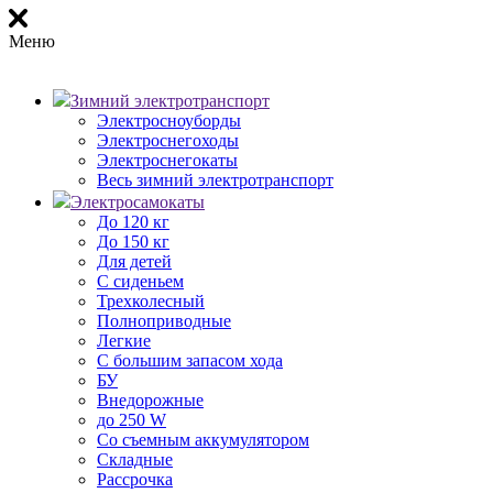
Меню
Зимний электротранспорт
Электросноуборды
Электроснегоходы
Электроснегокаты
Весь зимний электротранспорт
Электросамокаты
До 120 кг
До 150 кг
Для детей
С сиденьем
Трехколесный
Полноприводные
Легкие
С большим запасом хода
БУ
Внедорожные
до 250 W
Со съемным аккумулятором
Складные
Рассрочка