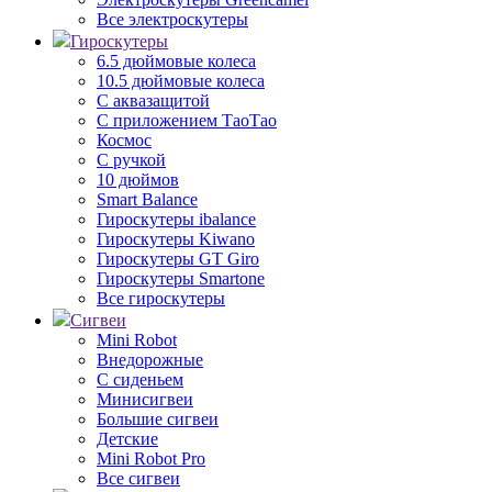
Все электроскутеры
Гироскутеры
6.5 дюймовые колеса
10.5 дюймовые колеса
С аквазащитой
С приложением ТаоТао
Космос
С ручкой
10 дюймов
Smart Balance
Гироскутеры ibalance
Гироскутеры Kiwano
Гироскутеры GT Giro
Гироскутеры Smartone
Все гироскутеры
Сигвеи
Mini Robot
Внедорожные
С сиденьем
Минисигвеи
Большие сигвеи
Детские
Mini Robot Pro
Все сигвеи