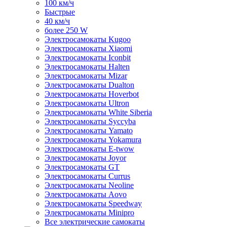
100 км/ч
Быстрые
40 км/ч
более 250 W
Электросамокаты Kugoo
Электросамокаты Xiaomi
Электросамокаты Iconbit
Электросамокаты Halten
Электросамокаты Mizar
Электросамокаты Dualton
Электросамокаты Hoverbot
Электросамокаты Ultron
Электросамокаты White Siberia
Электросамокаты Syccyba
Электросамокаты Yamato
Электросамокаты Yokamura
Электросамокаты E-twow
Электросамокаты Joyor
Электросамокаты GT
Электросамокаты Currus
Электросамокаты Neoline
Электросамокаты Aovo
Электросамокаты Speedway
Электросамокаты Minipro
Все электрические самокаты