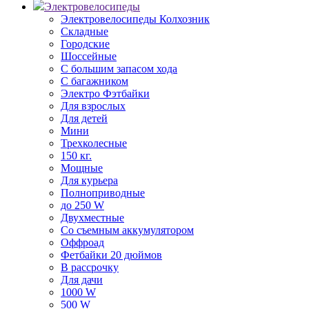
Электровелосипеды
Электровелосипеды Колхозник
Складные
Городские
Шоссейные
С большим запасом хода
С багажником
Электро Фэтбайки
Для взрослых
Для детей
Мини
Трехколесные
150 кг.
Мощные
Для курьера
Полноприводные
до 250 W
Двухместные
Со съемным аккумулятором
Оффроад
Фетбайки 20 дюймов
В рассрочку
Для дачи
1000 W
500 W