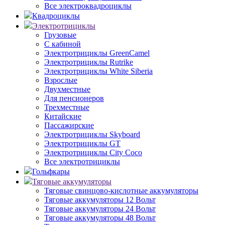
Все электроквадроциклы
Квадроциклы
Электротрициклы
Грузовые
С кабиной
Электротрициклы GreenCamel
Электротрициклы Rutrike
Электротрициклы White Siberia
Взрослые
Двухместные
Для пенсионеров
Трехместные
Китайские
Пассажирские
Электротрициклы Skyboard
Электротрициклы GT
Электротрициклы City Coco
Все электротрициклы
Гольфкары
Тяговые аккумуляторы
Тяговые свинцово-кислотные аккумуляторы
Тяговые аккумуляторы 12 Вольт
Тяговые аккумуляторы 24 Вольт
Тяговые аккумуляторы 48 Вольт