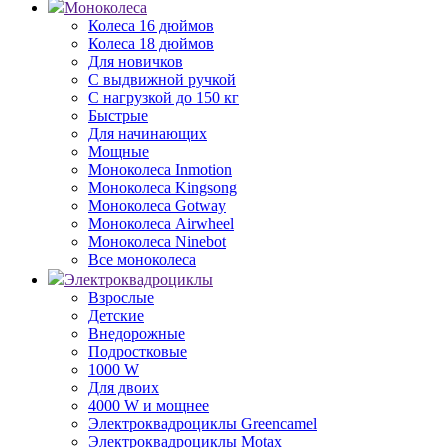
Моноколеса
Колеса 16 дюймов
Колеса 18 дюймов
Для новичков
С выдвижной ручкой
С нагрузкой до 150 кг
Быстрые
Для начинающих
Мощные
Моноколеса Inmotion
Моноколеса Kingsong
Моноколеса Gotway
Моноколеса Airwheel
Моноколеса Ninebot
Все моноколеса
Электроквадроциклы
Взрослые
Детские
Внедорожные
Подростковые
1000 W
Для двоих
4000 W и мощнее
Электроквадроциклы Greencamel
Электроквадроциклы Motax