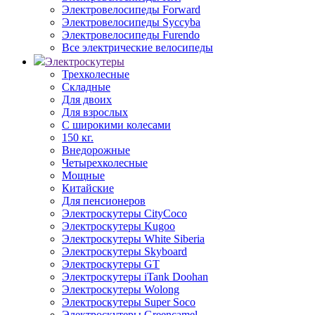
Электровелосипеды Forward
Электровелосипеды Syccyba
Электровелосипеды Furendo
Все электрические велосипеды
Электроскутеры
Трехколесные
Складные
Для двоих
Для взрослых
С широкими колесами
150 кг.
Внедорожные
Четырехколесные
Мощные
Китайские
Для пенсионеров
Электроскутеры CityCoco
Электроскутеры Kugoo
Электроскутеры White Siberia
Электроскутеры Skyboard
Электроскутеры GT
Электроскутеры iTank Doohan
Электроскутеры Wolong
Электроскутеры Super Soco
Электроскутеры Greencamel