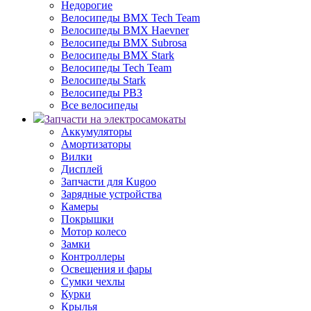
Недорогие
Велосипеды BMX Tech Team
Велосипеды BMX Haevner
Велосипеды BMX Subrosa
Велосипеды BMX Stark
Велосипеды Tech Team
Велосипеды Stark
Велосипеды РВЗ
Все велосипеды
Запчасти на электросамокаты
Аккумуляторы
Амортизаторы
Вилки
Дисплей
Запчасти для Kugoo
Зарядные устройства
Камеры
Покрышки
Мотор колесо
Замки
Контроллеры
Освещения и фары
Сумки чехлы
Курки
Крылья