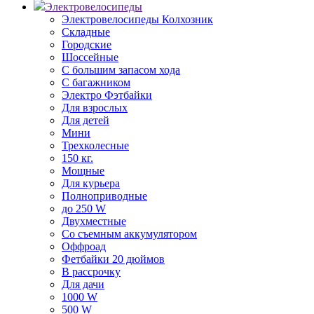
Электровелосипеды
Электровелосипеды Колхозник
Складные
Городские
Шоссейные
С большим запасом хода
С багажником
Электро Фэтбайки
Для взрослых
Для детей
Мини
Трехколесные
150 кг.
Мощные
Для курьера
Полноприводные
до 250 W
Двухместные
Со съемным аккумулятором
Оффроад
Фетбайки 20 дюймов
В рассрочку
Для дачи
1000 W
500 W