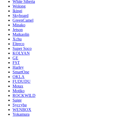
White Siberia
Wolong
Ikingi
Skyboard
GreenCamel
Minako
Jetson
Maikaolin
Xchu
Eltreco
Super Soco
KOLYAN
GE
FST
Harley
SmartOne
OKLA
FUDUDU
Motax
Motiko
ROCKWILD
Saige
Syccyba
WENBOX
Yokamura