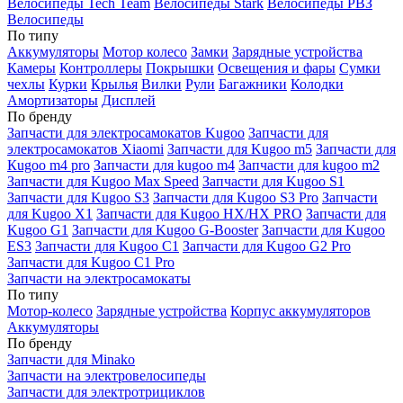
Велосипеды Tech Team
Велосипеды Stark
Велосипеды РВЗ
Велосипеды
По типу
Аккумуляторы
Мотор колесо
Замки
Зарядные устройства
Камеры
Контроллеры
Покрышки
Освещения и фары
Сумки
чехлы
Курки
Крылья
Вилки
Рули
Багажники
Колодки
Амортизаторы
Дисплей
По бренду
Запчасти для электросамокатов Kugoo
Запчасти для
электросамокатов Xiaomi
Запчасти для Kugoo m5
Запчасти для
Кugoo m4 pro
Запчасти для kugoo m4
Запчасти для kugoo m2
Запчасти для Kugoo Max Speed
Запчасти для Kugoo S1
Запчасти для Kugoo S3
Запчасти для Kugoo S3 Pro
Запчасти
для Kugoo X1
Запчасти для Kugoo HX/HX PRO
Запчасти для
Kugoo G1
Запчасти для Kugoo G-Booster
Запчасти для Kugoo
ES3
Запчасти для Kugoo C1
Запчасти для Kugoo G2 Pro
Запчасти для Kugoo C1 Pro
Запчасти на электросамокаты
По типу
Мотор-колесо
Зарядные устройства
Корпус аккумуляторов
Аккумуляторы
По бренду
Запчасти для Minako
Запчасти на электровелосипеды
Запчасти для электротрициклов