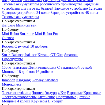
Тяговые аккумуляторы российского производства
Зарядные
устройства для тяговых батарей
Зарядное устройство 12 вольт
Зарядное устройство 24 вольт
Зарядное устройство 48 вольт
Тяговые аккумуляторы
По характеристикам
Детские
Минисигвеи
По бренду
Mini Robot
Smartone
Mini Robot Pro
Сигвеи
По характеристикам
Космос
С ручкой
10 дюймов
По бренду
Smart Balance
ibalance
Kiwano
GT Giro
Smartone
Гироскутеры
По характеристикам
150 кг.
Быстрые
Для начинающих
С выдвижной ручкой
Мощные
18 дюймов
16 дюймов
По бренду
Inmotion
Kingsong
Gotway
Airwheel
Моноколеса
По характеристикам
Электропитбайки
Чоппер
Эндуро
4 Kw
Взрослые
Кроссовые
Электромотороллеры
Китайские
Спортивные
Детские
Мощные
4 колеса
Круизеры
В кредит