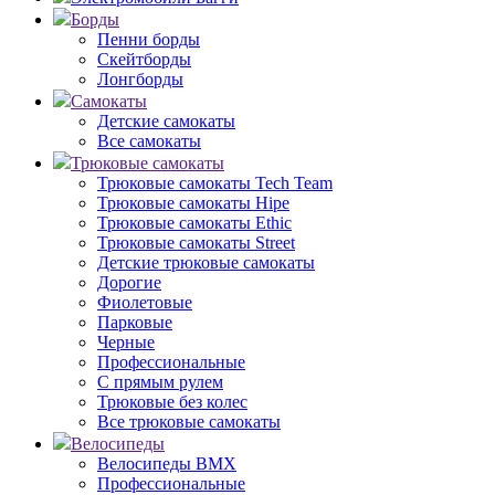
Борды
Пенни борды
Скейтборды
Лонгборды
Самокаты
Детские самокаты
Все самокаты
Трюковые самокаты
Трюковые самокаты Tech Team
Трюковые самокаты Hipe
Трюковые самокаты Ethic
Трюковые самокаты Street
Детские трюковые самокаты
Дорогие
Фиолетовые
Парковые
Черные
Профессиональные
С прямым рулем
Трюковые без колес
Все трюковые самокаты
Велосипеды
Велосипеды BMX
Профессиональные