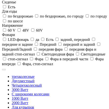
Сиденье
Есть
Для езды
по бездорожью
по бездорожью, по городу
по городу
по шоссе
Напряжение
60 V
48V
60V
Фонари
LED-фонарь
да
Есть
задний, передний
передние и задние
Передний
передний и задний
Передний/Задний
передняя фара
передняя фара и
задний стоп-сигнал
Светодиодная фара
Светодиодные
стоп-сигнал
Фара
Фара в передней части
Фара
впереди
Фара, стоп-сигнал
трехколесные
Двухместный
Четырехколесный
3000 Ватт
С широкими колесами
1000 Ватт
2000 Ватт
Для курьеров