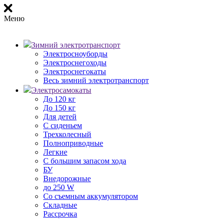
Меню
Зимний электротранспорт
Электросноуборды
Электроснегоходы
Электроснегокаты
Весь зимний электротранспорт
Электросамокаты
До 120 кг
До 150 кг
Для детей
С сиденьем
Трехколесный
Полноприводные
Легкие
С большим запасом хода
БУ
Внедорожные
до 250 W
Со съемным аккумулятором
Складные
Рассрочка