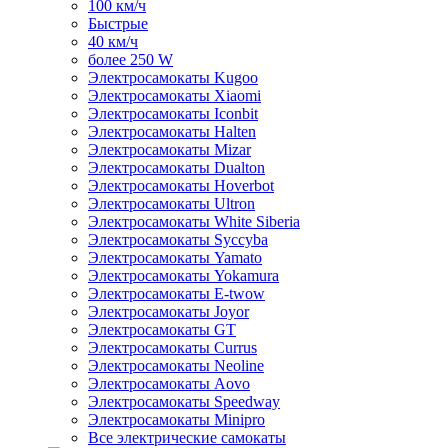
100 км/ч
Быстрые
40 км/ч
более 250 W
Электросамокаты Kugoo
Электросамокаты Xiaomi
Электросамокаты Iconbit
Электросамокаты Halten
Электросамокаты Mizar
Электросамокаты Dualton
Электросамокаты Hoverbot
Электросамокаты Ultron
Электросамокаты White Siberia
Электросамокаты Syccyba
Электросамокаты Yamato
Электросамокаты Yokamura
Электросамокаты E-twow
Электросамокаты Joyor
Электросамокаты GT
Электросамокаты Currus
Электросамокаты Neoline
Электросамокаты Aovo
Электросамокаты Speedway
Электросамокаты Minipro
Все электрические самокаты