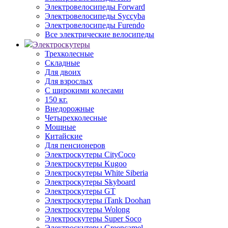
Электровелосипеды Forward
Электровелосипеды Syccyba
Электровелосипеды Furendo
Все электрические велосипеды
Электроскутеры
Трехколесные
Складные
Для двоих
Для взрослых
С широкими колесами
150 кг.
Внедорожные
Четырехколесные
Мощные
Китайские
Для пенсионеров
Электроскутеры CityCoco
Электроскутеры Kugoo
Электроскутеры White Siberia
Электроскутеры Skyboard
Электроскутеры GT
Электроскутеры iTank Doohan
Электроскутеры Wolong
Электроскутеры Super Soco
Электроскутеры Greencamel