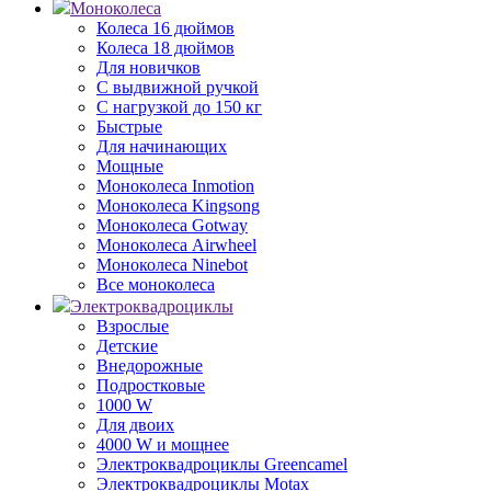
Моноколеса
Колеса 16 дюймов
Колеса 18 дюймов
Для новичков
С выдвижной ручкой
С нагрузкой до 150 кг
Быстрые
Для начинающих
Мощные
Моноколеса Inmotion
Моноколеса Kingsong
Моноколеса Gotway
Моноколеса Airwheel
Моноколеса Ninebot
Все моноколеса
Электроквадроциклы
Взрослые
Детские
Внедорожные
Подростковые
1000 W
Для двоих
4000 W и мощнее
Электроквадроциклы Greencamel
Электроквадроциклы Motax