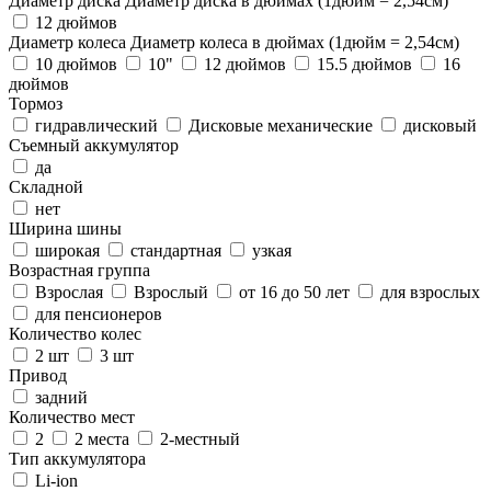
Диаметр диска
Диаметр диска в дюймах (1дюйм = 2,54см)
12 дюймов
Диаметр колеса
Диаметр колеса в дюймах (1дюйм = 2,54см)
10 дюймов
10"
12 дюймов
15.5 дюймов
16
дюймов
Тормоз
гидравлический
Дисковые механические
дисковый
Съемный аккумулятор
да
Складной
нет
Ширина шины
широкая
стандартная
узкая
Возрастная группа
Взрослая
Взрослый
от 16 до 50 лет
для взрослых
для пенсионеров
Количество колес
2 шт
3 шт
Привод
задний
Количество мест
2
2 места
2-местный
Тип аккумулятора
Li-ion