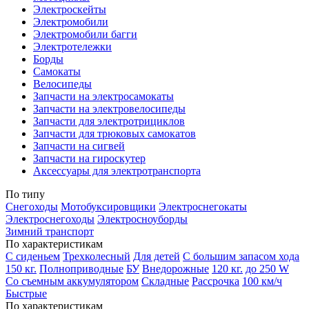
Электроскейты
Электромобили
Электромобили багги
Электротележки
Борды
Самокаты
Велосипеды
Запчасти на электросамокаты
Запчасти на электровелосипеды
Запчасти для электротрициклов
Запчасти для трюковых самокатов
Запчасти на сигвей
Запчасти на гироскутер
Аксессуары для электротранспорта
По типу
Снегоходы
Мотобуксировщики
Электроснегокаты
Электроснегоходы
Электросноуборды
Зимний транспорт
По характеристикам
С сиденьем
Трехколесный
Для детей
С большим запасом хода
150 кг.
Полноприводные
БУ
Внедорожные
120 кг.
до 250 W
Со съемным аккумулятором
Складные
Рассрочка
100 км/ч
Быстрые
По характеристикам