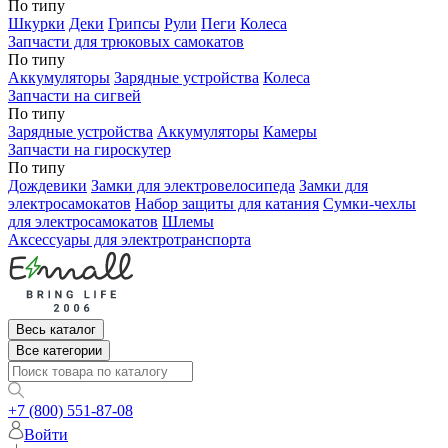
По типу
Шкурки
Деки
Грипсы
Рули
Пеги
Колеса
Запчасти для трюковых самокатов
По типу
Аккумуляторы
Зарядные устройства
Колеса
Запчасти на сигвей
По типу
Зарядные устройства
Аккумуляторы
Камеры
Запчасти на гироскутер
По типу
Дождевики
Замки для электровелосипеда
Замки для
электросамокатов
Набор защиты для катания
Сумки-чехлы
для электросамокатов
Шлемы
Аксессуары для электротранспорта
Весь каталог
Все категории
+7 (800) 551-87-08
Войти