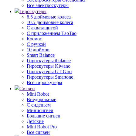
Все электроскутеры
Гироскутеры
6.5 дюймовые колеса
10.5 дюймовые колеса
С аквазащитой
С приложением ТаоТао
Космос
С ручкой
10 дюймов
Smart Balance
Гироскутеры ibalance
Гироскутеры Kiwano
Гироскутеры GT Giro
Гироскутеры Smartone
Все гироскутеры
Сигвеи
Mini Robot
Внедорожные
С сиденьем
Минисигвеи
Большие сигвеи
Детские
Mini Robot Pro
Все сигвеи