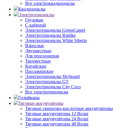
Все электроквадроциклы
Квадроциклы
Электротрициклы
Грузовые
С кабиной
Электротрициклы GreenCamel
Электротрициклы Rutrike
Электротрициклы White Siberia
Взрослые
Двухместные
Для пенсионеров
Трехместные
Китайские
Пассажирские
Электротрициклы Skyboard
Электротрициклы GT
Электротрициклы City Coco
Все электротрициклы
Гольфкары
Тяговые аккумуляторы
Тяговые свинцово-кислотные аккумуляторы
Тяговые аккумуляторы 12 Вольт
Тяговые аккумуляторы 24 Вольт
Тяговые аккумуляторы 48 Вольт