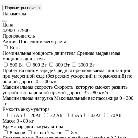
Параметры поиска
Параметры
Цена
42900
177900
Производитель
Акция: Последний месяц лета
Есть
Номинальная мощность двигателя
Средняя выдаваемая
мощность двигателя
500 Вт
600 Вт
800 Вт
3000 Вт
Пробег на одном заряде
Средняя преодолеваемая дистанция
при умеренной езде (без резких ускорений и торможений) по
ровной дороге.
0
-
200
км
Максимальная скорость
Скорость, которую сможет развить
устройство на ровной прямой дороге.
35
-
80
км/ч
Максимальная нагрузка
Максимальный вес пассажира
0
-
300
кг
Ёмкость аккумулятора
15 Ah
20Ah
32 Ah
35Ah
43Ah
70Ah
Масса
0
-
80
кг
Время зарядки аккумулятора
8 часов
около 7 часов
8 ч