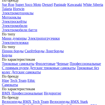
По бренду
Sur Ron
Super Soco Moto
Denzel
Panigale
Kawasaki
White Siberia
Talaria
Horwin
Электромотоциклы
Мотоциклы
Электроскейты
Электромобили
Электромобили багги
По типу
Мини думперы
Электропогрузчики
Электротележки
По типу
Пенни борды
Скейтборды
Лонгборды
Борды
По характеристикам
Трюковые самокаты
Фиолетовые
Черные
Профессиональные
С прямым рулем
Детские трюковые самокаты
Трюковые без
колес
Детские самокаты
По бренду
Hipe
Tech Team
Ethic
Самокаты
По характеристикам
BMX
Профессиональные
Недорогие
По бренду
Велосипеды BMX Tech Team
Велосипеды BMX Stark