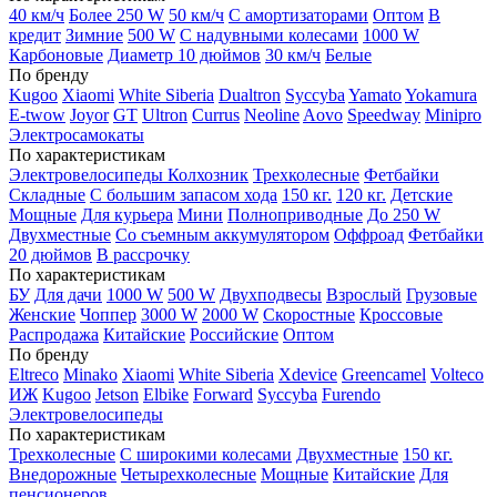
40 км/ч
Более 250 W
50 км/ч
С амортизаторами
Оптом
В
кредит
Зимние
500 W
С надувными колесами
1000 W
Карбоновые
Диаметр 10 дюймов
30 км/ч
Белые
По бренду
Kugoo
Xiaomi
White Siberia
Dualtron
Syccyba
Yamato
Yokamura
E-twow
Joyor
GT
Ultron
Currus
Neoline
Aovo
Speedway
Minipro
Электросамокаты
По характеристикам
Электровелосипеды Колхозник
Трехколесные
Фетбайки
Складные
С большим запасом хода
150 кг.
120 кг.
Детские
Мощные
Для курьера
Мини
Полноприводные
До 250 W
Двухместные
Со съемным аккумулятором
Оффроад
Фетбайки
20 дюймов
В рассрочку
По характеристикам
БУ
Для дачи
1000 W
500 W
Двухподвесы
Взрослый
Грузовые
Женские
Чоппер
3000 W
2000 W
Скоростные
Кроссовые
Распродажа
Китайские
Российские
Оптом
По бренду
Eltreco
Minako
Xiaomi
White Siberia
Xdevice
Greencamel
Volteco
ИЖ
Kugoo
Jetson
Elbike
Forward
Syccyba
Furendo
Электровелосипеды
По характеристикам
Трехколесные
С широкими колесами
Двухместные
150 кг.
Внедорожные
Четырехколесные
Мощные
Китайские
Для
пенсионеров