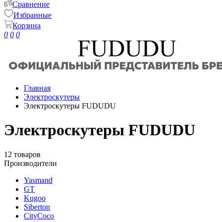
Сравнение
Избранные
Корзина
0
0
0
Главная
Электроскутеры
Электроскутеры FUDUDU
Электроскутеры FUDUDU
12 товаров
Производители
Yasmand
GT
Kugoo
Siberton
CityCoco