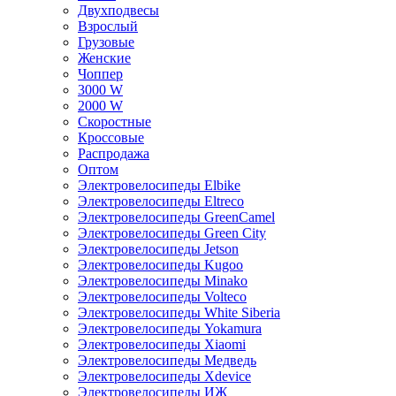
Двухподвесы
Взрослый
Грузовые
Женские
Чоппер
3000 W
2000 W
Скоростные
Кроссовые
Распродажа
Оптом
Электровелосипеды Elbike
Электровелосипеды Eltreco
Электровелосипеды GreenCamel
Электровелосипеды Green City
Электровелосипеды Jetson
Электровелосипеды Kugoo
Электровелосипеды Minako
Электровелосипеды Volteco
Электровелосипеды White Siberia
Электровелосипеды Yokamura
Электровелосипеды Xiaomi
Электровелосипеды Медведь
Электровелосипеды Xdevice
Электровелосипеды ИЖ