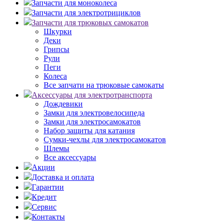
Запчасти для моноколеса
Запчасти для электротрициклов
Запчасти для трюковых самокатов
Шкурки
Деки
Грипсы
Рули
Пеги
Колеса
Все запчати на трюковые самокаты
Аксессуары для электротранспорта
Дождевики
Замки для электровелосипеда
Замки для электросамокатов
Набор защиты для катания
Сумки-чехлы для электросамокатов
Шлемы
Все аксессуары
Акции
Доставка и оплата
Гарантии
Кредит
Сервис
Контакты