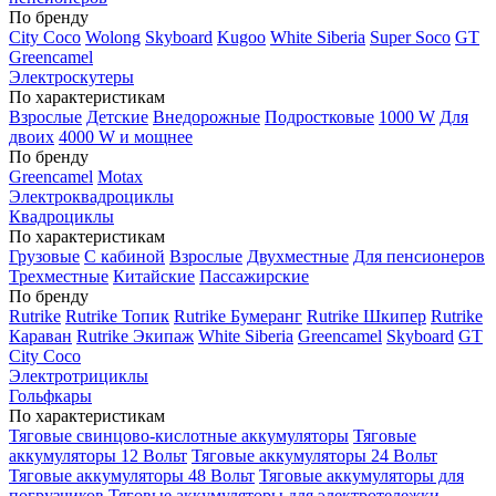
По бренду
City Coco
Wolong
Skyboard
Kugoo
White Siberia
Super Soco
GT
Greencamel
Электроскутеры
По характеристикам
Взрослые
Детские
Внедорожные
Подростковые
1000 W
Для
двоих
4000 W и мощнее
По бренду
Greencamel
Motax
Электроквадроциклы
Квадроциклы
По характеристикам
Грузовые
С кабиной
Взрослые
Двухместные
Для пенсионеров
Трехместные
Китайские
Пассажирские
По бренду
Rutrike
Rutrike Топик
Rutrike Бумеранг
Rutrike Шкипер
Rutrike
Караван
Rutrike Экипаж
White Siberia
Greencamel
Skyboard
GT
City Coco
Электротрициклы
Гольфкары
По характеристикам
Тяговые свинцово-кислотные аккумуляторы
Тяговые
аккумуляторы 12 Вольт
Тяговые аккумуляторы 24 Вольт
Тяговые аккумуляторы 48 Вольт
Тяговые аккумуляторы для
погрузчиков
Тяговые аккумуляторы для электротележки