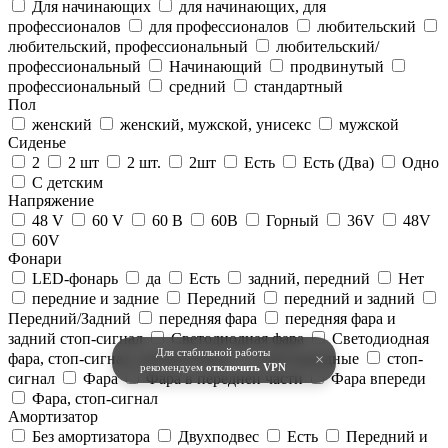
Для начинающих
для начинающих, для
профессионалов
для профессионалов
любительский
любительский, профессиональный
любительский/
профессиональный
Начинающий
продвинутый
профессиональный
средний
стандартный
Пол
женский
женский, мужской, унисекс
мужской
Сиденье
2
2 шт
2 шт.
2шт
Есть
Есть (Два)
Одно
С детским
Напряжение
48 V
60 V
60 В
60В
Горный
36V
48V
60V
Фонари
LED-фонарь
да
Есть
задний, передний
Нет
передние и задние
Передний
передний и задний
Передний/Задний
передняя фара
передняя фара и
задний стоп-сигнал
Светодиодная фара
Светодиодная
Для стабильной работы
фара, стоп-сигнал, поворотники
Светодиодные
стоп-
×
рекомендуем
отключить VPN
сигнал
Фара
Фара в передней части
Фара впереди
Фара, стоп-сигнал
Амортизатор
Без амортизатора
Двухподвес
Есть
Передний и