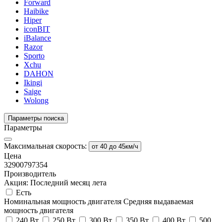
Forward
Haibike
Hiper
iconBIT
iBalance
Razor
Sporto
Xchu
DAHON
Ikingi
Saige
Wolong
Параметры поиска
Параметры
Максимальная скорость:
от 40 до 45км/ч
Цена
32900
797354
Производитель
Акция: Последний месяц лета
Есть
Номинальная мощность двигателя
Средняя выдаваемая
мощность двигателя
240 Вт
250 Вт
300 Вт
350 Вт
400 Вт
500