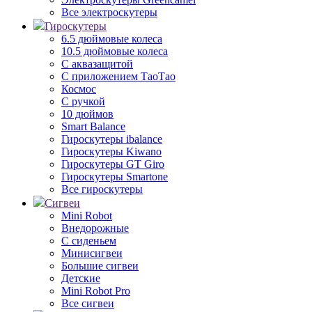
Все электроскутеры
Гироскутеры
6.5 дюймовые колеса
10.5 дюймовые колеса
С аквазащитой
С приложением ТаоТао
Космос
С ручкой
10 дюймов
Smart Balance
Гироскутеры ibalance
Гироскутеры Kiwano
Гироскутеры GT Giro
Гироскутеры Smartone
Все гироскутеры
Сигвеи
Mini Robot
Внедорожные
С сиденьем
Минисигвеи
Большие сигвеи
Детские
Mini Robot Pro
Все сигвеи