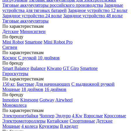
Тяговые аккумуляторы российского производства
Зарядные
устройства для тяговых батарей
Зарядное устройство 12 вольт
Зарядное устройство 24 вольт
Зарядное устройство 48 вольт
Тяговые аккумуляторы
По характеристикам
Детские
Минисигвеи
По бренду
Mini Robot
Smartone
Mini Robot Pro
Сигвеи
По характеристикам
Космос
С ручкой
10 дюймов
По бренду
Smart Balance
ibalance
Kiwano
GT Giro
Smartone
Гироскутеры
По характеристикам
150 кг.
Быстрые
Для начинающих
С выдвижной ручкой
Мощные
18 дюймов
16 дюймов
По бренду
Inmotion
Kingsong
Gotway
Airwheel
Моноколеса
По характеристикам
Электропитбайки
Чоппер
Эндуро
4 Kw
Взрослые
Кроссовые
Электромотороллеры
Китайские
Спортивные
Детские
Мощные
4 колеса
Круизеры
В кредит