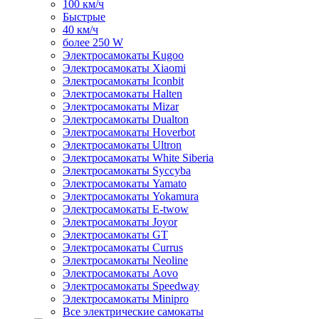
100 км/ч
Быстрые
40 км/ч
более 250 W
Электросамокаты Kugoo
Электросамокаты Xiaomi
Электросамокаты Iconbit
Электросамокаты Halten
Электросамокаты Mizar
Электросамокаты Dualton
Электросамокаты Hoverbot
Электросамокаты Ultron
Электросамокаты White Siberia
Электросамокаты Syccyba
Электросамокаты Yamato
Электросамокаты Yokamura
Электросамокаты E-twow
Электросамокаты Joyor
Электросамокаты GT
Электросамокаты Currus
Электросамокаты Neoline
Электросамокаты Aovo
Электросамокаты Speedway
Электросамокаты Minipro
Все электрические самокаты