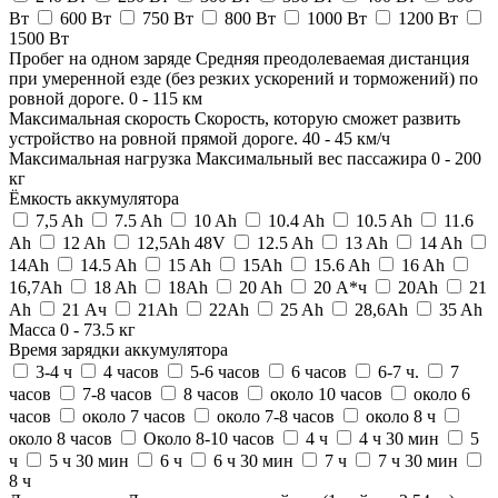
Вт
600 Вт
750 Вт
800 Вт
1000 Вт
1200 Вт
1500 Вт
Пробег на одном заряде
Средняя преодолеваемая дистанция
при умеренной езде (без резких ускорений и торможений) по
ровной дороге.
0
-
115
км
Максимальная скорость
Скорость, которую сможет развить
устройство на ровной прямой дороге.
40
-
45
км/ч
Максимальная нагрузка
Максимальный вес пассажира
0
-
200
кг
Ёмкость аккумулятора
7,5 Ah
7.5 Ah
10 Ah
10.4 Ah
10.5 Ah
11.6
Ah
12 Ah
12,5Ah 48V
12.5 Ah
13 Ah
14 Ah
14Ah
14.5 Ah
15 Ah
15Ah
15.6 Ah
16 Ah
16,7Ah
18 Ah
18Ah
20 Ah
20 А*ч
20Ah
21
Ah
21 Ач
21Ah
22Ah
25 Ah
28,6Ah
35 Ah
Масса
0
-
73.5
кг
Время зарядки аккумулятора
3-4 ч
4 часов
5-6 часов
6 часов
6-7 ч.
7
часов
7-8 часов
8 часов
около 10 часов
около 6
часов
около 7 часов
около 7-8 часов
около 8 ч
около 8 часов
Около 8-10 часов
4 ч
4 ч 30 мин
5
ч
5 ч 30 мин
6 ч
6 ч 30 мин
7 ч
7 ч 30 мин
8 ч