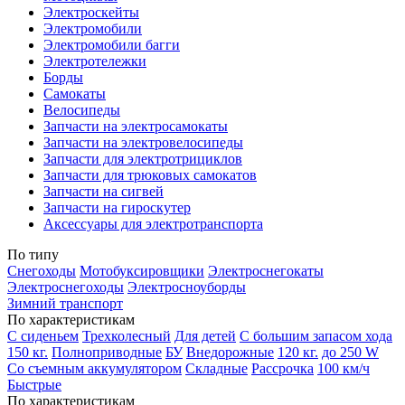
Электроскейты
Электромобили
Электромобили багги
Электротележки
Борды
Самокаты
Велосипеды
Запчасти на электросамокаты
Запчасти на электровелосипеды
Запчасти для электротрициклов
Запчасти для трюковых самокатов
Запчасти на сигвей
Запчасти на гироскутер
Аксессуары для электротранспорта
По типу
Снегоходы
Мотобуксировщики
Электроснегокаты
Электроснегоходы
Электросноуборды
Зимний транспорт
По характеристикам
С сиденьем
Трехколесный
Для детей
С большим запасом хода
150 кг.
Полноприводные
БУ
Внедорожные
120 кг.
до 250 W
Со съемным аккумулятором
Складные
Рассрочка
100 км/ч
Быстрые
По характеристикам