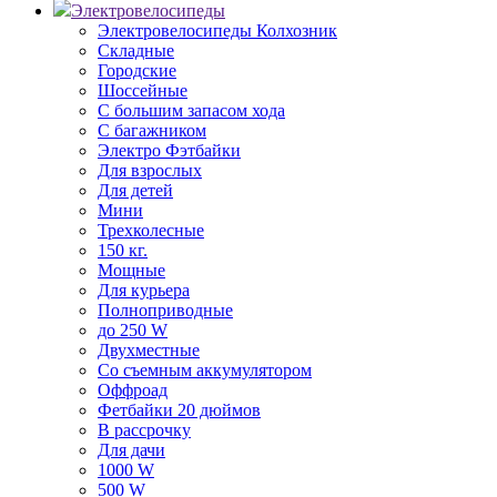
Электровелосипеды
Электровелосипеды Колхозник
Складные
Городские
Шоссейные
С большим запасом хода
С багажником
Электро Фэтбайки
Для взрослых
Для детей
Мини
Трехколесные
150 кг.
Мощные
Для курьера
Полноприводные
до 250 W
Двухместные
Со съемным аккумулятором
Оффроад
Фетбайки 20 дюймов
В рассрочку
Для дачи
1000 W
500 W