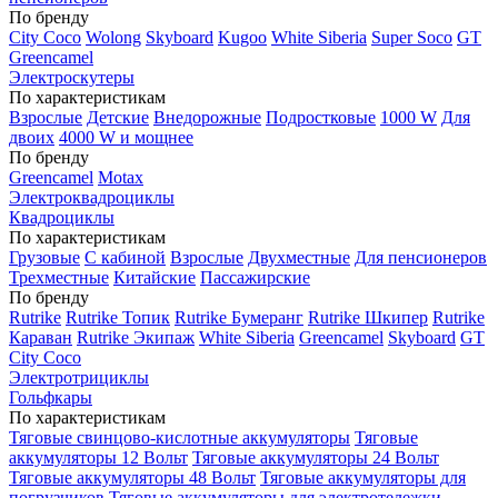
По бренду
City Coco
Wolong
Skyboard
Kugoo
White Siberia
Super Soco
GT
Greencamel
Электроскутеры
По характеристикам
Взрослые
Детские
Внедорожные
Подростковые
1000 W
Для
двоих
4000 W и мощнее
По бренду
Greencamel
Motax
Электроквадроциклы
Квадроциклы
По характеристикам
Грузовые
С кабиной
Взрослые
Двухместные
Для пенсионеров
Трехместные
Китайские
Пассажирские
По бренду
Rutrike
Rutrike Топик
Rutrike Бумеранг
Rutrike Шкипер
Rutrike
Караван
Rutrike Экипаж
White Siberia
Greencamel
Skyboard
GT
City Coco
Электротрициклы
Гольфкары
По характеристикам
Тяговые свинцово-кислотные аккумуляторы
Тяговые
аккумуляторы 12 Вольт
Тяговые аккумуляторы 24 Вольт
Тяговые аккумуляторы 48 Вольт
Тяговые аккумуляторы для
погрузчиков
Тяговые аккумуляторы для электротележки