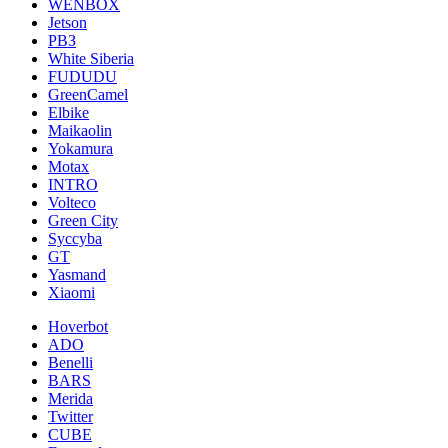
WENBOX
Jetson
РВЗ
White Siberia
FUDUDU
GreenCamel
Elbike
Maikaolin
Yokamura
Motax
INTRO
Volteco
Green City
Syccyba
GT
Yasmand
Xiaomi
Hoverbot
ADO
Benelli
BARS
Merida
Twitter
CUBE