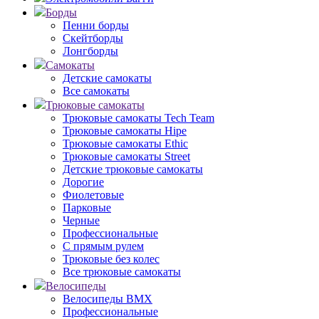
Борды
Пенни борды
Скейтборды
Лонгборды
Самокаты
Детские самокаты
Все самокаты
Трюковые самокаты
Трюковые самокаты Tech Team
Трюковые самокаты Hipe
Трюковые самокаты Ethic
Трюковые самокаты Street
Детские трюковые самокаты
Дорогие
Фиолетовые
Парковые
Черные
Профессиональные
С прямым рулем
Трюковые без колес
Все трюковые самокаты
Велосипеды
Велосипеды BMX
Профессиональные