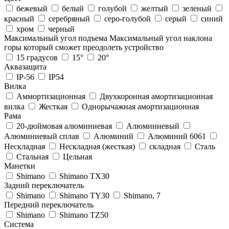
бежевый
белый
голубой
желтый
зеленый
красный
серебряный
серо-голубой
серый
синий
хром
черный
Максимальный угол подъема
Максимальный угол наклона
горы который сможет преодолеть устройство
15 градусов
15°
20°
Аквазащита
IP-56
IP54
Вилка
Аммортизационная
Двухкоронная амортизационная
вилка
Жесткая
Однорычажная амортизационная
Рама
20-дюймовая алюминиевая
Алюминиевый
Алюминиевый сплав
Алюминий
Алюминий 6061
Нескладная
Нескладная (жесткая)
складная
Сталь
Стальная
Цельная
Манетки
Shimano
Shimano TX30
Задний переключатель
Shimano
Shimano TY30
Shimano, 7
Передний переключатель
Shimano
Shimano TZ50
Система