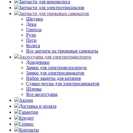
Запчасти для моноколеса
Запчасти для электротрициклов
Запчасти для трюковых самокатов
Шкурки
Деки
Грипсы
Рули
Пеги
Колеса
Все запчати на трюковые самокаты
Аксессуары для электротранспорта
Дождевики
Замки для электровелосипеда
Замки для электросамокатов
Набор защиты для катания
Сумки-чехлы для электросамокатов
Шлемы
Все аксессуары
Акции
Доставка и оплата
Гарантии
Кредит
Сервис
Контакты