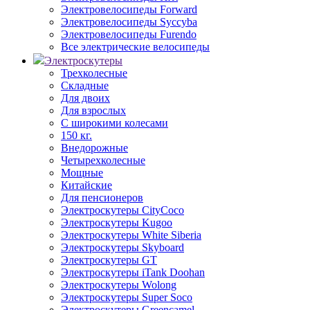
Электровелосипеды Forward
Электровелосипеды Syccyba
Электровелосипеды Furendo
Все электрические велосипеды
Электроскутеры
Трехколесные
Складные
Для двоих
Для взрослых
С широкими колесами
150 кг.
Внедорожные
Четырехколесные
Мощные
Китайские
Для пенсионеров
Электроскутеры CityCoco
Электроскутеры Kugoo
Электроскутеры White Siberia
Электроскутеры Skyboard
Электроскутеры GT
Электроскутеры iTank Doohan
Электроскутеры Wolong
Электроскутеры Super Soco
Электроскутеры Greencamel