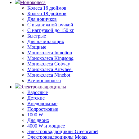
Моноколеса
Колеса 16 дюймов
Колеса 18 дюймов
Для новичков
С выдвижной ручкой
С нагрузкой до 150 кг
Быстрые
Для начинающих
Мощные
Моноколеса Inmotion
Моноколеса Kingsong
Моноколеса Gotway
Моноколеса Airwheel
Моноколеса Ninebot
Все моноколеса
Электроквадроциклы
Взрослые
Детские
Внедорожные
Подростковые
1000 W
Для двоих
4000 W и мощнее
Электроквадроциклы Greencamel
Электроквадроциклы Motax