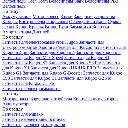
Велосипеды Tech Team
Велосипеды Stark
Велосипеды РВЗ
Велосипеды
По типу
Аккумуляторы
Мотор колесо
Замки
Зарядные устройства
Камеры
Контроллеры
Покрышки
Освещения и фары
Сумки
чехлы
Курки
Крылья
Вилки
Рули
Багажники
Колодки
Амортизаторы
Дисплей
По бренду
Запчасти для электросамокатов Kugoo
Запчасти для
электросамокатов Xiaomi
Запчасти для Kugoo m5
Запчасти для
Кugoo m4 pro
Запчасти для kugoo m4
Запчасти для kugoo m2
Запчасти для Kugoo Max Speed
Запчасти для Kugoo S1
Запчасти для Kugoo S3
Запчасти для Kugoo S3 Pro
Запчасти
для Kugoo X1
Запчасти для Kugoo HX/HX PRO
Запчасти для
Kugoo G1
Запчасти для Kugoo G-Booster
Запчасти для Kugoo
ES3
Запчасти для Kugoo C1
Запчасти для Kugoo G2 Pro
Запчасти для Kugoo C1 Pro
Запчасти на электросамокаты
По типу
Мотор-колесо
Зарядные устройства
Корпус аккумуляторов
Аккумуляторы
По бренду
Запчасти для Minako
Запчасти на электровелосипеды
Запчасти для электротрициклов