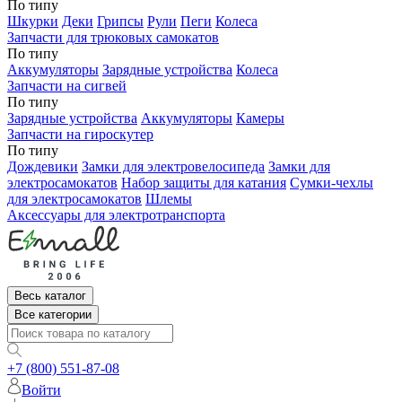
По типу
Шкурки
Деки
Грипсы
Рули
Пеги
Колеса
Запчасти для трюковых самокатов
По типу
Аккумуляторы
Зарядные устройства
Колеса
Запчасти на сигвей
По типу
Зарядные устройства
Аккумуляторы
Камеры
Запчасти на гироскутер
По типу
Дождевики
Замки для электровелосипеда
Замки для
электросамокатов
Набор защиты для катания
Сумки-чехлы
для электросамокатов
Шлемы
Аксессуары для электротранспорта
Весь каталог
Все категории
+7 (800) 551-87-08
Войти