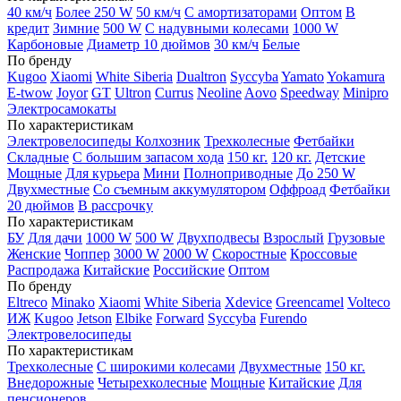
40 км/ч
Более 250 W
50 км/ч
С амортизаторами
Оптом
В
кредит
Зимние
500 W
С надувными колесами
1000 W
Карбоновые
Диаметр 10 дюймов
30 км/ч
Белые
По бренду
Kugoo
Xiaomi
White Siberia
Dualtron
Syccyba
Yamato
Yokamura
E-twow
Joyor
GT
Ultron
Currus
Neoline
Aovo
Speedway
Minipro
Электросамокаты
По характеристикам
Электровелосипеды Колхозник
Трехколесные
Фетбайки
Складные
С большим запасом хода
150 кг.
120 кг.
Детские
Мощные
Для курьера
Мини
Полноприводные
До 250 W
Двухместные
Со съемным аккумулятором
Оффроад
Фетбайки
20 дюймов
В рассрочку
По характеристикам
БУ
Для дачи
1000 W
500 W
Двухподвесы
Взрослый
Грузовые
Женские
Чоппер
3000 W
2000 W
Скоростные
Кроссовые
Распродажа
Китайские
Российские
Оптом
По бренду
Eltreco
Minako
Xiaomi
White Siberia
Xdevice
Greencamel
Volteco
ИЖ
Kugoo
Jetson
Elbike
Forward
Syccyba
Furendo
Электровелосипеды
По характеристикам
Трехколесные
С широкими колесами
Двухместные
150 кг.
Внедорожные
Четырехколесные
Мощные
Китайские
Для
пенсионеров