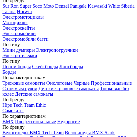
По бренду
Sur Ron
Super Soco Moto
Denzel
Panigale
Kawasaki
White Siberia
Talaria
Horwin
Электромотоциклы
Мотоциклы
Электроскейты
Электромобили
Электромобили багги
По типу
Мини думперы
Электропогрузчики
Электротележки
По типу
Пенни борды
Скейтборды
Лонгборды
Борды
По характеристикам
Трюковые самокаты
Фиолетовые
Черные
Профессиональные
С прямым рулем
Детские трюковые самокаты
Трюковые без
колес
Детские самокаты
По бренду
Hipe
Tech Team
Ethic
Самокаты
По характеристикам
BMX
Профессиональные
Недорогие
По бренду
Велосипеды BMX Tech Team
Велосипеды BMX Stark