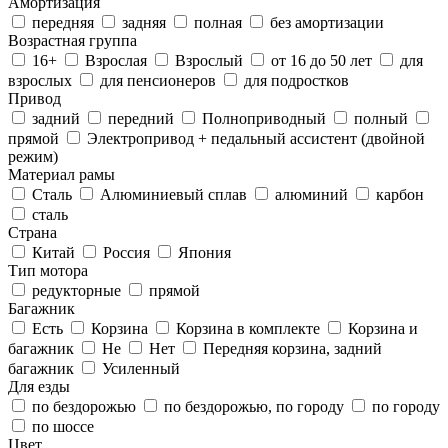
Амортизация
передняя
задняя
полная
без амортизации
Возрастная группа
16+
Взрослая
Взрослый
от 16 до 50 лет
для
взрослых
для пенсионеров
для подростков
Привод
задний
передний
Полноприводный
полный
прямой
Электропривод + педальный ассистент (двойной
режим)
Материал рамы
Cталь
Алюминиевый сплав
алюминий
карбон
сталь
Страна
Китай
Россия
Япония
Тип мотора
редукторные
прямой
Багажник
Есть
Корзина
Корзина в комплекте
Корзина и
багажник
Не
Нет
Передняя корзина, задний
багажник
Усиленный
Для езды
по бездорожью
по бездорожью, по городу
по городу
по шоссе
Цвет