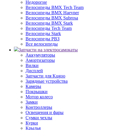
Недорогие
Велосипеды BMX Tech Team
Велосипеды BMX Haevner
Велосипеды BMX Subrosa
Велосипеды BMX Stark
Велосипеды Tech Team
Велосипеды Stark
Велосипеды РВЗ
Все велосипеды
Запчасти на электросамокаты
Аккумуляторы
Амортизаторы
Вилки
Дисплей
Запчасти для Kugoo
Зарядные устройства
Камеры
Покрышки
Мотор колесо
Замки
Контроллеры
Освещения и фары
Сумки чехлы
Курки
Крылья