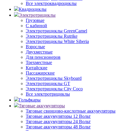
Все электроквадроциклы
Квадроциклы
Электротрициклы
Грузовые
С кабиной
Электротрициклы GreenCamel
Электротрициклы Rutrike
Электротрициклы White Siberia
Взрослые
Двухместные
Для пенсионеров
Трехместные
Китайские
Пассажирские
Электротрициклы Skyboard
Электротрициклы GT
Электротрициклы City Coco
Все электротрициклы
Гольфкары
Тяговые аккумуляторы
Тяговые свинцово-кислотные аккумуляторы
Тяговые аккумуляторы 12 Вольт
Тяговые аккумуляторы 24 Вольт
Тяговые аккумуляторы 48 Вольт