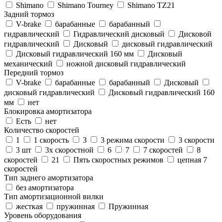
Shimano
Shimano Tourney
Shimano TZ21
Задний тормоз
V-brake
барабанные
барабанный
гидравлический
Гидравлический дисковый
Дисковой
гидравлический
Дисковый
дисковый гидравлический
Дисковый гидравлический 160 мм
Дисковый
механический
ножной дисковый гидравлический
Передний тормоз
V-brake
барабанные
барабанный
Дисковый
дисковый гидравлический
Дисковый гидравлический 160
мм
нет
Блокировка амортизатора
Есть
нет
Количество скоростей
1
1 скорость
3
3 режима скорости
3 скорости
3 шт
3х скоростной
6
7
7 скоростей
8
скоростей
21
Пять скоростных режимов
цепная 7
скоростей
Тип заднего амортизатора
без амортизатора
Тип амортизационной вилки
жесткая
пружинная
Пружинная
Уровень оборудования