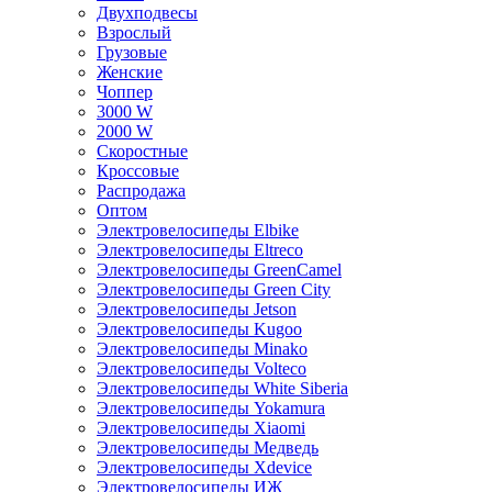
Двухподвесы
Взрослый
Грузовые
Женские
Чоппер
3000 W
2000 W
Скоростные
Кроссовые
Распродажа
Оптом
Электровелосипеды Elbike
Электровелосипеды Eltreco
Электровелосипеды GreenCamel
Электровелосипеды Green City
Электровелосипеды Jetson
Электровелосипеды Kugoo
Электровелосипеды Minako
Электровелосипеды Volteco
Электровелосипеды White Siberia
Электровелосипеды Yokamura
Электровелосипеды Xiaomi
Электровелосипеды Медведь
Электровелосипеды Xdevice
Электровелосипеды ИЖ