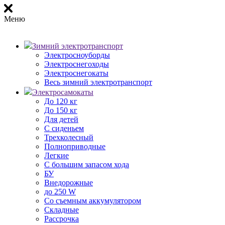
Меню
Зимний электротранспорт
Электросноуборды
Электроснегоходы
Электроснегокаты
Весь зимний электротранспорт
Электросамокаты
До 120 кг
До 150 кг
Для детей
С сиденьем
Трехколесный
Полноприводные
Легкие
С большим запасом хода
БУ
Внедорожные
до 250 W
Со съемным аккумулятором
Складные
Рассрочка