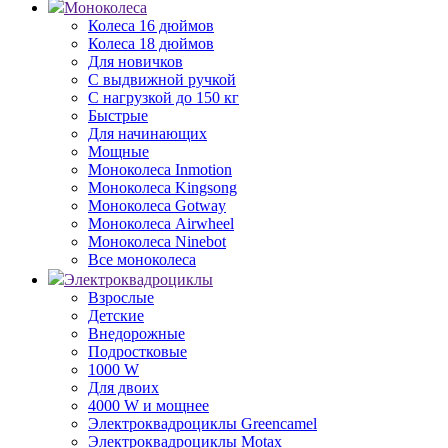
Моноколеса
Колеса 16 дюймов
Колеса 18 дюймов
Для новичков
С выдвижной ручкой
С нагрузкой до 150 кг
Быстрые
Для начинающих
Мощные
Моноколеса Inmotion
Моноколеса Kingsong
Моноколеса Gotway
Моноколеса Airwheel
Моноколеса Ninebot
Все моноколеса
Электроквадроциклы
Взрослые
Детские
Внедорожные
Подростковые
1000 W
Для двоих
4000 W и мощнее
Электроквадроциклы Greencamel
Электроквадроциклы Motax