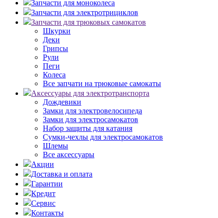
Запчасти для моноколеса
Запчасти для электротрициклов
Запчасти для трюковых самокатов
Шкурки
Деки
Грипсы
Рули
Пеги
Колеса
Все запчати на трюковые самокаты
Аксессуары для электротранспорта
Дождевики
Замки для электровелосипеда
Замки для электросамокатов
Набор защиты для катания
Сумки-чехлы для электросамокатов
Шлемы
Все аксессуары
Акции
Доставка и оплата
Гарантии
Кредит
Сервис
Контакты