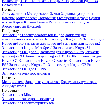
Велосипеды Tech Team
Велосипеды Stark
Велосипеды РВЗ
Велосипеды
По типу
Аккумуляторы
Мотор колесо
Замки
Зарядные устройства
Камеры
Контроллеры
Покрышки
Освещения и фары
Сумки
чехлы
Курки
Крылья
Вилки
Рули
Багажники
Колодки
Амортизаторы
Дисплей
По бренду
Запчасти для электросамокатов Kugoo
Запчасти для
электросамокатов Xiaomi
Запчасти для Kugoo m5
Запчасти для
Кugoo m4 pro
Запчасти для kugoo m4
Запчасти для kugoo m2
Запчасти для Kugoo Max Speed
Запчасти для Kugoo S1
Запчасти для Kugoo S3
Запчасти для Kugoo S3 Pro
Запчасти
для Kugoo X1
Запчасти для Kugoo HX/HX PRO
Запчасти для
Kugoo G1
Запчасти для Kugoo G-Booster
Запчасти для Kugoo
ES3
Запчасти для Kugoo C1
Запчасти для Kugoo G2 Pro
Запчасти для Kugoo C1 Pro
Запчасти на электросамокаты
По типу
Мотор-колесо
Зарядные устройства
Корпус аккумуляторов
Аккумуляторы
По бренду
Запчасти для Minako
Запчасти на электровелосипеды
Запчасти для электротрициклов