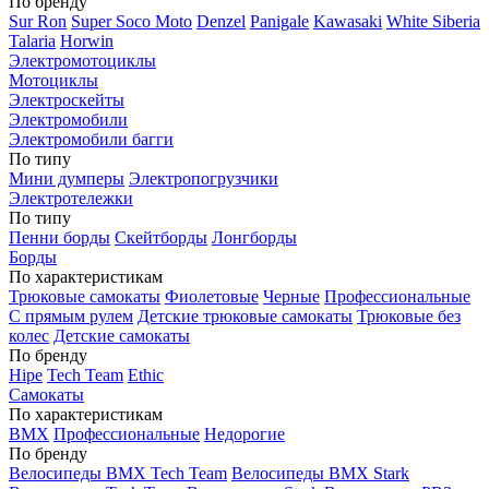
По бренду
Sur Ron
Super Soco Moto
Denzel
Panigale
Kawasaki
White Siberia
Talaria
Horwin
Электромотоциклы
Мотоциклы
Электроскейты
Электромобили
Электромобили багги
По типу
Мини думперы
Электропогрузчики
Электротележки
По типу
Пенни борды
Скейтборды
Лонгборды
Борды
По характеристикам
Трюковые самокаты
Фиолетовые
Черные
Профессиональные
С прямым рулем
Детские трюковые самокаты
Трюковые без
колес
Детские самокаты
По бренду
Hipe
Tech Team
Ethic
Самокаты
По характеристикам
BMX
Профессиональные
Недорогие
По бренду
Велосипеды BMX Tech Team
Велосипеды BMX Stark