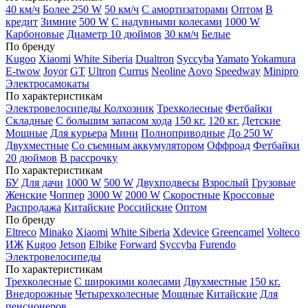
40 км/ч
Более 250 W
50 км/ч
С амортизаторами
Оптом
В
кредит
Зимние
500 W
С надувными колесами
1000 W
Карбоновые
Диаметр 10 дюймов
30 км/ч
Белые
По бренду
Kugoo
Xiaomi
White Siberia
Dualtron
Syccyba
Yamato
Yokamura
E-twow
Joyor
GT
Ultron
Currus
Neoline
Aovo
Speedway
Minipro
Электросамокаты
По характеристикам
Электровелосипеды Колхозник
Трехколесные
Фетбайки
Складные
С большим запасом хода
150 кг.
120 кг.
Детские
Мощные
Для курьера
Мини
Полноприводные
До 250 W
Двухместные
Со съемным аккумулятором
Оффроад
Фетбайки
20 дюймов
В рассрочку
По характеристикам
БУ
Для дачи
1000 W
500 W
Двухподвесы
Взрослый
Грузовые
Женские
Чоппер
3000 W
2000 W
Скоростные
Кроссовые
Распродажа
Китайские
Российские
Оптом
По бренду
Eltreco
Minako
Xiaomi
White Siberia
Xdevice
Greencamel
Volteco
ИЖ
Kugoo
Jetson
Elbike
Forward
Syccyba
Furendo
Электровелосипеды
По характеристикам
Трехколесные
С широкими колесами
Двухместные
150 кг.
Внедорожные
Четырехколесные
Мощные
Китайские
Для
пенсионеров