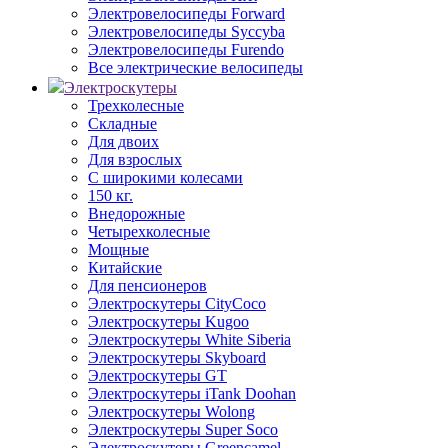
Электровелосипеды Forward
Электровелосипеды Syccyba
Электровелосипеды Furendo
Все электрические велосипеды
Электроскутеры
Трехколесные
Складные
Для двоих
Для взрослых
С широкими колесами
150 кг.
Внедорожные
Четырехколесные
Мощные
Китайские
Для пенсионеров
Электроскутеры CityCoco
Электроскутеры Kugoo
Электроскутеры White Siberia
Электроскутеры Skyboard
Электроскутеры GT
Электроскутеры iTank Doohan
Электроскутеры Wolong
Электроскутеры Super Soco
Электроскутеры Greencamel