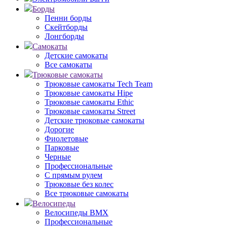
Борды
Пенни борды
Скейтборды
Лонгборды
Самокаты
Детские самокаты
Все самокаты
Трюковые самокаты
Трюковые самокаты Tech Team
Трюковые самокаты Hipe
Трюковые самокаты Ethic
Трюковые самокаты Street
Детские трюковые самокаты
Дорогие
Фиолетовые
Парковые
Черные
Профессиональные
С прямым рулем
Трюковые без колес
Все трюковые самокаты
Велосипеды
Велосипеды BMX
Профессиональные