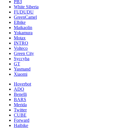
РВЗ
White Siberia
FUDUDU
GreenCamel
Elbike
Maikaolin
Yokamura
Motax
INTRO
Volteco
Green City
Syccyba
GT
Yasmand
Xiaomi
Hoverbot
ADO
Benelli
BARS
Merida
Twitter
CUBE
Forward
Haibike