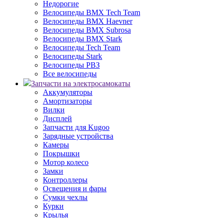
Недорогие
Велосипеды BMX Tech Team
Велосипеды BMX Haevner
Велосипеды BMX Subrosa
Велосипеды BMX Stark
Велосипеды Tech Team
Велосипеды Stark
Велосипеды РВЗ
Все велосипеды
Запчасти на электросамокаты
Аккумуляторы
Амортизаторы
Вилки
Дисплей
Запчасти для Kugoo
Зарядные устройства
Камеры
Покрышки
Мотор колесо
Замки
Контроллеры
Освещения и фары
Сумки чехлы
Курки
Крылья