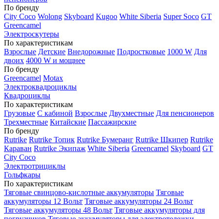
По бренду
City Coco
Wolong
Skyboard
Kugoo
White Siberia
Super Soco
GT
Greencamel
Электроскутеры
По характеристикам
Взрослые
Детские
Внедорожные
Подростковые
1000 W
Для
двоих
4000 W и мощнее
По бренду
Greencamel
Motax
Электроквадроциклы
Квадроциклы
По характеристикам
Грузовые
С кабиной
Взрослые
Двухместные
Для пенсионеров
Трехместные
Китайские
Пассажирские
По бренду
Rutrike
Rutrike Топик
Rutrike Бумеранг
Rutrike Шкипер
Rutrike
Караван
Rutrike Экипаж
White Siberia
Greencamel
Skyboard
GT
City Coco
Электротрициклы
Гольфкары
По характеристикам
Тяговые свинцово-кислотные аккумуляторы
Тяговые
аккумуляторы 12 Вольт
Тяговые аккумуляторы 24 Вольт
Тяговые аккумуляторы 48 Вольт
Тяговые аккумуляторы для
погрузчиков
Тяговые аккумуляторы для электротележки