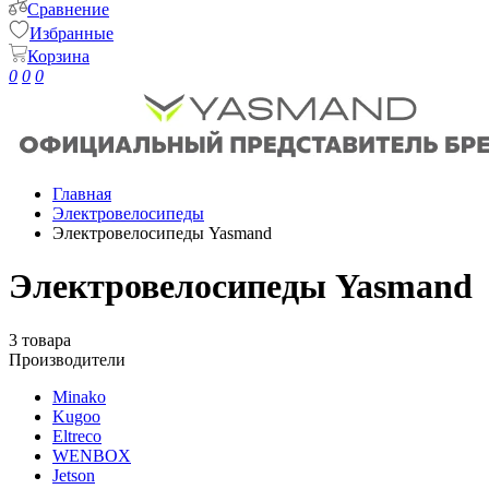
Сравнение
Избранные
Корзина
0
0
0
Главная
Электровелосипеды
Электровелосипеды Yasmand
Электровелосипеды Yasmand
3 товара
Производители
Minako
Kugoo
Eltreco
WENBOX
Jetson