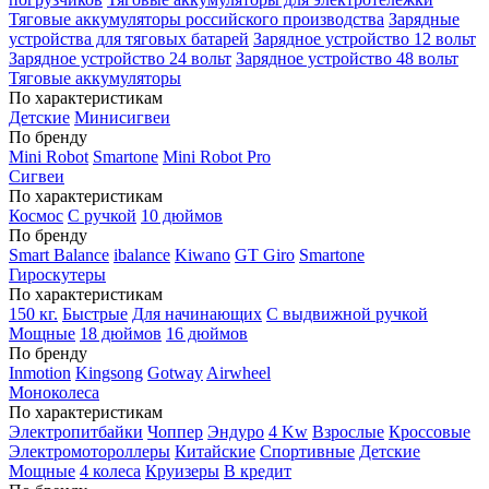
Тяговые аккумуляторы российского производства
Зарядные
устройства для тяговых батарей
Зарядное устройство 12 вольт
Зарядное устройство 24 вольт
Зарядное устройство 48 вольт
Тяговые аккумуляторы
По характеристикам
Детские
Минисигвеи
По бренду
Mini Robot
Smartone
Mini Robot Pro
Сигвеи
По характеристикам
Космос
С ручкой
10 дюймов
По бренду
Smart Balance
ibalance
Kiwano
GT Giro
Smartone
Гироскутеры
По характеристикам
150 кг.
Быстрые
Для начинающих
С выдвижной ручкой
Мощные
18 дюймов
16 дюймов
По бренду
Inmotion
Kingsong
Gotway
Airwheel
Моноколеса
По характеристикам
Электропитбайки
Чоппер
Эндуро
4 Kw
Взрослые
Кроссовые
Электромотороллеры
Китайские
Спортивные
Детские
Мощные
4 колеса
Круизеры
В кредит