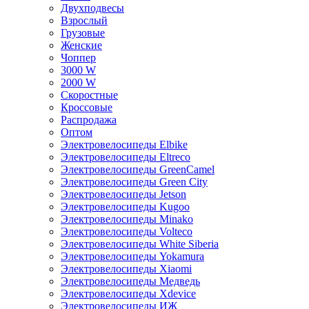
Двухподвесы
Взрослый
Грузовые
Женские
Чоппер
3000 W
2000 W
Скоростные
Кроссовые
Распродажа
Оптом
Электровелосипеды Elbike
Электровелосипеды Eltreco
Электровелосипеды GreenCamel
Электровелосипеды Green City
Электровелосипеды Jetson
Электровелосипеды Kugoo
Электровелосипеды Minako
Электровелосипеды Volteco
Электровелосипеды White Siberia
Электровелосипеды Yokamura
Электровелосипеды Xiaomi
Электровелосипеды Медведь
Электровелосипеды Xdevice
Электровелосипеды ИЖ