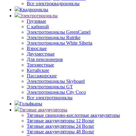
Все электроквадроциклы
Квадроциклы
Электротрициклы
Грузовые
С кабиной
Электротрициклы GreenCamel
Электротрициклы Rutrike
Электротрициклы White Siberia
Взрослые
Двухместные
Для пенсионеров
Трехместные
Китайские
Пассажирские
Электротрициклы Skyboard
Электротрициклы GT
Электротрициклы City Coco
Все электротрициклы
Гольфкары
Тяговые аккумуляторы
Тяговые свинцово-кислотные аккумуляторы
Тяговые аккумуляторы 12 Вольт
Тяговые аккумуляторы 24 Вольт
Тяговые аккумуляторы 48 Вольт