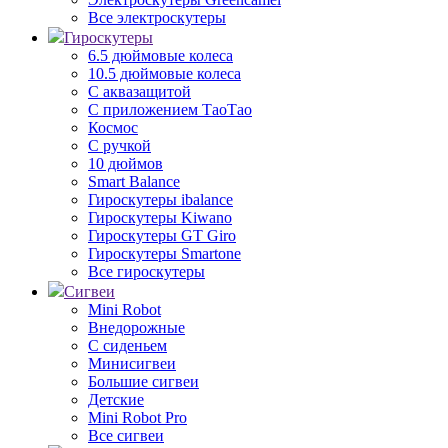
Все электроскутеры
Гироскутеры
6.5 дюймовые колеса
10.5 дюймовые колеса
С аквазащитой
С приложением ТаоТао
Космос
С ручкой
10 дюймов
Smart Balance
Гироскутеры ibalance
Гироскутеры Kiwano
Гироскутеры GT Giro
Гироскутеры Smartone
Все гироскутеры
Сигвеи
Mini Robot
Внедорожные
С сиденьем
Минисигвеи
Большие сигвеи
Детские
Mini Robot Pro
Все сигвеи