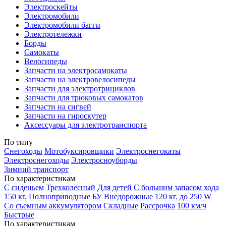
Электроскейты
Электромобили
Электромобили багги
Электротележки
Борды
Самокаты
Велосипеды
Запчасти на электросамокаты
Запчасти на электровелосипеды
Запчасти для электротрициклов
Запчасти для трюковых самокатов
Запчасти на сигвей
Запчасти на гироскутер
Аксессуары для электротранспорта
По типу
Снегоходы
Мотобуксировщики
Электроснегокаты
Электроснегоходы
Электросноуборды
Зимний транспорт
По характеристикам
С сиденьем
Трехколесный
Для детей
С большим запасом хода
150 кг.
Полноприводные
БУ
Внедорожные
120 кг.
до 250 W
Со съемным аккумулятором
Складные
Рассрочка
100 км/ч
Быстрые
По характеристикам