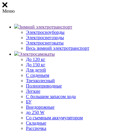
Меню
Зимний электротранспорт
Электросноуборды
Электроснегоходы
Электроснегокаты
Весь зимний электротранспорт
Электросамокаты
До 120 кг
До 150 кг
Для детей
С сиденьем
Трехколесный
Полноприводные
Легкие
С большим запасом хода
БУ
Внедорожные
до 250 W
Со съемным аккумулятором
Складные
Рассрочка