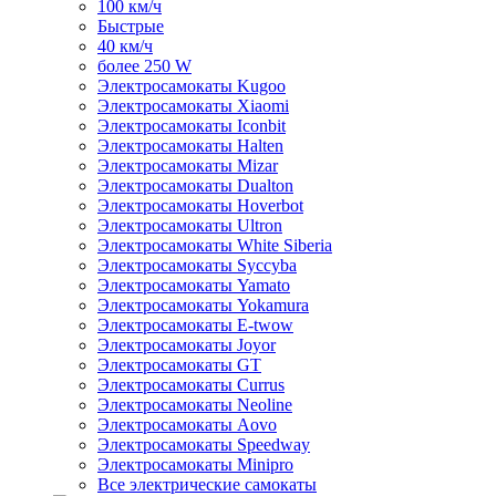
100 км/ч
Быстрые
40 км/ч
более 250 W
Электросамокаты Kugoo
Электросамокаты Xiaomi
Электросамокаты Iconbit
Электросамокаты Halten
Электросамокаты Mizar
Электросамокаты Dualton
Электросамокаты Hoverbot
Электросамокаты Ultron
Электросамокаты White Siberia
Электросамокаты Syccyba
Электросамокаты Yamato
Электросамокаты Yokamura
Электросамокаты E-twow
Электросамокаты Joyor
Электросамокаты GT
Электросамокаты Currus
Электросамокаты Neoline
Электросамокаты Aovo
Электросамокаты Speedway
Электросамокаты Minipro
Все электрические самокаты