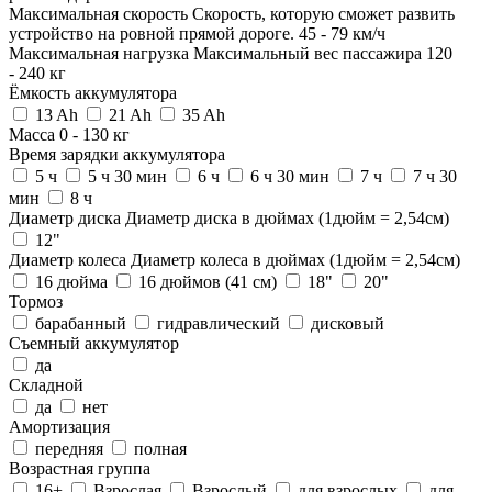
Максимальная скорость
Скорость, которую сможет развить
устройство на ровной прямой дороге.
45
-
79
км/ч
Максимальная нагрузка
Максимальный вес пассажира
120
-
240
кг
Ёмкость аккумулятора
13 Ah
21 Ah
35 Ah
Масса
0
-
130
кг
Время зарядки аккумулятора
5 ч
5 ч 30 мин
6 ч
6 ч 30 мин
7 ч
7 ч 30
мин
8 ч
Диаметр диска
Диаметр диска в дюймах (1дюйм = 2,54см)
12"
Диаметр колеса
Диаметр колеса в дюймах (1дюйм = 2,54см)
16 дюйма
16 дюймов (41 см)
18"
20"
Тормоз
барабанный
гидравлический
дисковый
Съемный аккумулятор
да
Складной
да
нет
Амортизация
передняя
полная
Возрастная группа
16+
Взрослая
Взрослый
для взрослых
для