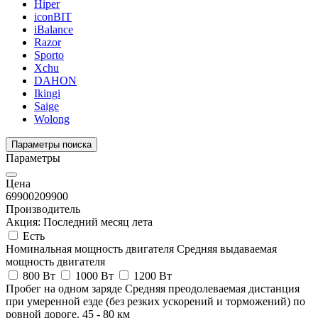
Hiper
iconBIT
iBalance
Razor
Sporto
Xchu
DAHON
Ikingi
Saige
Wolong
Параметры поиска
Параметры
Цена
69900
209900
Производитель
Акция: Последний месяц лета
Есть
Номинальная мощность двигателя
Средняя выдаваемая
мощность двигателя
800 Вт
1000 Вт
1200 Вт
Пробег на одном заряде
Средняя преодолеваемая дистанция
при умеренной езде (без резких ускорений и торможений) по
ровной дороге.
45
-
80
км