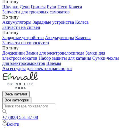
По типу
Шкурки
Деки
Грипсы
Рули
Пеги
Колеса
Запчасти для трюковых самокатов
По типу
Аккумуляторы
Зарядные устройства
Колеса
Запчасти на сигвей
По типу
Зарядные устройства
Аккумуляторы
Камеры
Запчасти на гироскутер
По типу
Дождевики
Замки для электровелосипеда
Замки для
электросамокатов
Набор защиты для катания
Сумки-чехлы
для электросамокатов
Шлемы
Аксессуары для электротранспорта
Весь каталог
Все категории
+7 (800) 551-87-08
Войти