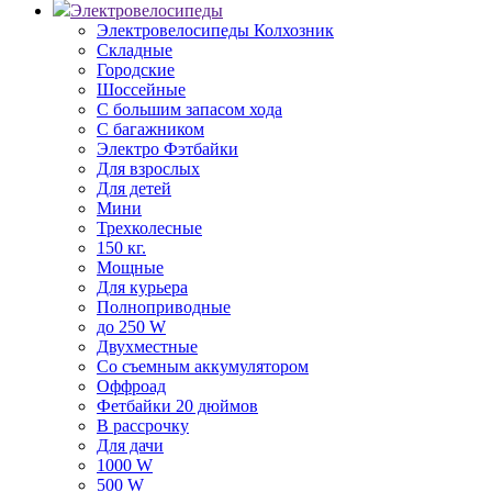
Электровелосипеды
Электровелосипеды Колхозник
Складные
Городские
Шоссейные
С большим запасом хода
С багажником
Электро Фэтбайки
Для взрослых
Для детей
Мини
Трехколесные
150 кг.
Мощные
Для курьера
Полноприводные
до 250 W
Двухместные
Со съемным аккумулятором
Оффроад
Фетбайки 20 дюймов
В рассрочку
Для дачи
1000 W
500 W