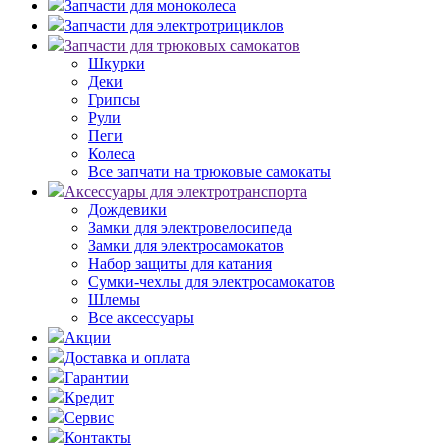
Запчасти для моноколеса
Запчасти для электротрициклов
Запчасти для трюковых самокатов
Шкурки
Деки
Грипсы
Рули
Пеги
Колеса
Все запчати на трюковые самокаты
Аксессуары для электротранспорта
Дождевики
Замки для электровелосипеда
Замки для электросамокатов
Набор защиты для катания
Сумки-чехлы для электросамокатов
Шлемы
Все аксессуары
Акции
Доставка и оплата
Гарантии
Кредит
Сервис
Контакты