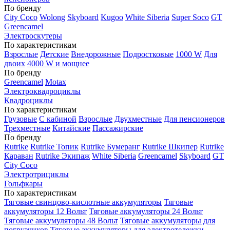
По бренду
City Coco
Wolong
Skyboard
Kugoo
White Siberia
Super Soco
GT
Greencamel
Электроскутеры
По характеристикам
Взрослые
Детские
Внедорожные
Подростковые
1000 W
Для
двоих
4000 W и мощнее
По бренду
Greencamel
Motax
Электроквадроциклы
Квадроциклы
По характеристикам
Грузовые
С кабиной
Взрослые
Двухместные
Для пенсионеров
Трехместные
Китайские
Пассажирские
По бренду
Rutrike
Rutrike Топик
Rutrike Бумеранг
Rutrike Шкипер
Rutrike
Караван
Rutrike Экипаж
White Siberia
Greencamel
Skyboard
GT
City Coco
Электротрициклы
Гольфкары
По характеристикам
Тяговые свинцово-кислотные аккумуляторы
Тяговые
аккумуляторы 12 Вольт
Тяговые аккумуляторы 24 Вольт
Тяговые аккумуляторы 48 Вольт
Тяговые аккумуляторы для
погрузчиков
Тяговые аккумуляторы для электротележки