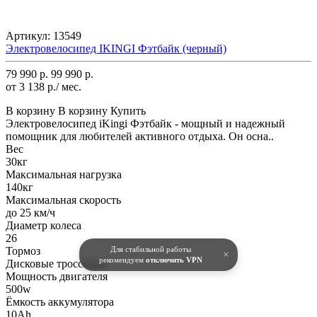
Артикул:
13549
Электровелосипед IKINGI Фэтбайк (черный)
79 990 р.
99 990 р.
от 3 138 р./ мес.
В корзину
В корзину
Купить
Электровелосипед iKingi Фэтбайк - мощный и надежный
помощник для любителей активного отдыха. Он осна..
Вес
30кг
Максимальная нагрузка
140кг
Максимальная скорость
до 25 км/ч
Диаметр колеса
26
Тормоз
Для стабильной работы
×
рекомендуем
отключить VPN
Дисковые троссовые
Мощность двигателя
500w
Ёмкость аккумулятора
10Ah