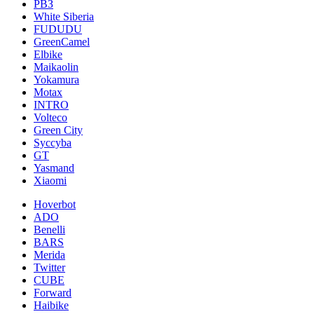
РВЗ
White Siberia
FUDUDU
GreenCamel
Elbike
Maikaolin
Yokamura
Motax
INTRO
Volteco
Green City
Syccyba
GT
Yasmand
Xiaomi
Hoverbot
ADO
Benelli
BARS
Merida
Twitter
CUBE
Forward
Haibike