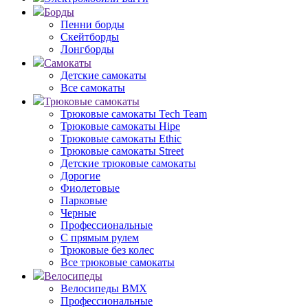
Борды
Пенни борды
Скейтборды
Лонгборды
Самокаты
Детские самокаты
Все самокаты
Трюковые самокаты
Трюковые самокаты Tech Team
Трюковые самокаты Hipe
Трюковые самокаты Ethic
Трюковые самокаты Street
Детские трюковые самокаты
Дорогие
Фиолетовые
Парковые
Черные
Профессиональные
С прямым рулем
Трюковые без колес
Все трюковые самокаты
Велосипеды
Велосипеды BMX
Профессиональные