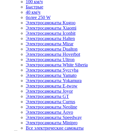
100 км/ч
Быстрые
40 км/ч
более 250 W
Электросамокаты Kugoo
Электросамокаты Xiaomi
Электросамокаты Iconbit
Электросамокаты Halten
Электросамокаты Mizar
Электросамокаты Dualton
Электросамокаты Hoverbot
Электросамокаты Ultron
Электросамокаты White Siberia
Электросамокаты Syccyba
Электросамокаты Yamato
Электросамокаты Yokamura
Электросамокаты E-twow
Электросамокаты Joyor
Электросамокаты GT
Электросамокаты Currus
Электросамокаты Neoline
Электросамокаты Aovo
Электросамокаты Speedway
Электросамокаты Minipro
Все электрические самокаты