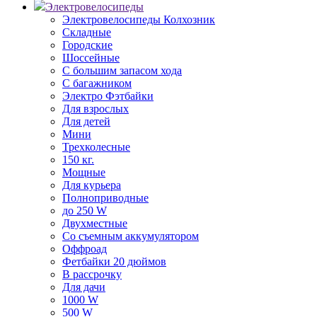
Электровелосипеды
Электровелосипеды Колхозник
Складные
Городские
Шоссейные
С большим запасом хода
С багажником
Электро Фэтбайки
Для взрослых
Для детей
Мини
Трехколесные
150 кг.
Мощные
Для курьера
Полноприводные
до 250 W
Двухместные
Со съемным аккумулятором
Оффроад
Фетбайки 20 дюймов
В рассрочку
Для дачи
1000 W
500 W