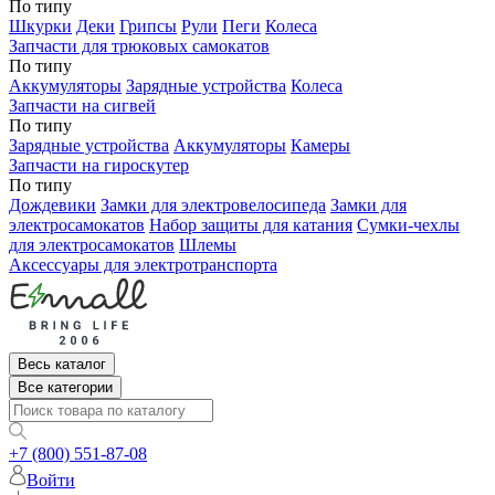
По типу
Шкурки
Деки
Грипсы
Рули
Пеги
Колеса
Запчасти для трюковых самокатов
По типу
Аккумуляторы
Зарядные устройства
Колеса
Запчасти на сигвей
По типу
Зарядные устройства
Аккумуляторы
Камеры
Запчасти на гироскутер
По типу
Дождевики
Замки для электровелосипеда
Замки для
электросамокатов
Набор защиты для катания
Сумки-чехлы
для электросамокатов
Шлемы
Аксессуары для электротранспорта
Весь каталог
Все категории
+7 (800) 551-87-08
Войти