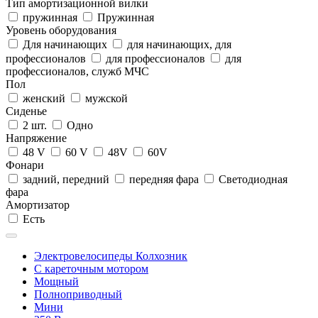
Тип амортизационной вилки
пружинная
Пружинная
Уровень оборудования
Для начинающих
для начинающих, для
профессионалов
для профессионалов
для
профессионалов, служб МЧС
Пол
женский
мужской
Сиденье
2 шт.
Одно
Напряжение
48 V
60 V
48V
60V
Фонари
задний, передний
передняя фара
Светодиодная
фара
Амортизатор
Есть
Электровелосипеды Колхозник
С кареточным мотором
Мощный
Полноприводный
Мини