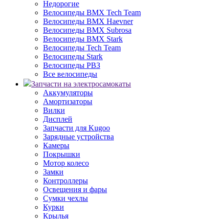
Недорогие
Велосипеды BMX Tech Team
Велосипеды BMX Haevner
Велосипеды BMX Subrosa
Велосипеды BMX Stark
Велосипеды Tech Team
Велосипеды Stark
Велосипеды РВЗ
Все велосипеды
Запчасти на электросамокаты
Аккумуляторы
Амортизаторы
Вилки
Дисплей
Запчасти для Kugoo
Зарядные устройства
Камеры
Покрышки
Мотор колесо
Замки
Контроллеры
Освещения и фары
Сумки чехлы
Курки
Крылья