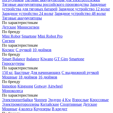
Тяговые аккумуляторы российского производства
Зарядные
устройства для тяговых батарей
Зарядное устройство 12 вольт
Зарядное устройство 24 вольт
Зарядное устройство 48 вольт
Тяговые аккумуляторы
По характеристикам
Детские
Минисигвеи
По бренду
Mini Robot
Smartone
Mini Robot Pro
Сигвеи
По характеристикам
Космос
С ручкой
10 дюймов
По бренду
Smart Balance
ibalance
Kiwano
GT Giro
Smartone
Гироскутеры
По характеристикам
150 кг.
Быстрые
Для начинающих
С выдвижной ручкой
Мощные
18 дюймов
16 дюймов
По бренду
Inmotion
Kingsong
Gotway
Airwheel
Моноколеса
По характеристикам
Электропитбайки
Чоппер
Эндуро
4 Kw
Взрослые
Кроссовые
Электромотороллеры
Китайские
Спортивные
Детские
Мощные
4 колеса
Круизеры
В кредит