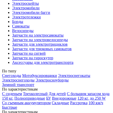
Электроскейты
Электромобили
Электромобили багги
Электротележки
Борды
Самокаты
Велосипеды
Запчасти на электросамокаты
Запчасти на электровелосипеды
Запчасти для электротрициклов
Запчасти для трюковых самокатов
Запчасти на сигвей
Запчасти на гироскутер
Аксессуары для электротранспорта
По типу
Снегоходы
Мотобуксировщики
Электроснегокаты
Электроснегоходы
Электросноуборды
Зимний транспорт
По характеристикам
С сиденьем
Трехколесный
Для детей
С большим запасом хода
150 кг.
Полноприводные
БУ
Внедорожные
120 кг.
до 250 W
Со съемным аккумулятором
Складные
Рассрочка
100 км/ч
Быстрые
По характеристикам