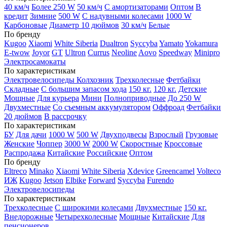
40 км/ч
Более 250 W
50 км/ч
С амортизаторами
Оптом
В
кредит
Зимние
500 W
С надувными колесами
1000 W
Карбоновые
Диаметр 10 дюймов
30 км/ч
Белые
По бренду
Kugoo
Xiaomi
White Siberia
Dualtron
Syccyba
Yamato
Yokamura
E-twow
Joyor
GT
Ultron
Currus
Neoline
Aovo
Speedway
Minipro
Электросамокаты
По характеристикам
Электровелосипеды Колхозник
Трехколесные
Фетбайки
Складные
С большим запасом хода
150 кг.
120 кг.
Детские
Мощные
Для курьера
Мини
Полноприводные
До 250 W
Двухместные
Со съемным аккумулятором
Оффроад
Фетбайки
20 дюймов
В рассрочку
По характеристикам
БУ
Для дачи
1000 W
500 W
Двухподвесы
Взрослый
Грузовые
Женские
Чоппер
3000 W
2000 W
Скоростные
Кроссовые
Распродажа
Китайские
Российские
Оптом
По бренду
Eltreco
Minako
Xiaomi
White Siberia
Xdevice
Greencamel
Volteco
ИЖ
Kugoo
Jetson
Elbike
Forward
Syccyba
Furendo
Электровелосипеды
По характеристикам
Трехколесные
С широкими колесами
Двухместные
150 кг.
Внедорожные
Четырехколесные
Мощные
Китайские
Для
пенсионеров