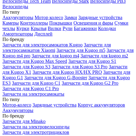
Велосипеды Tech Team
Велосипеды Stark
Велосипеды РВЗ
Велосипеды
По типу
Аккумуляторы
Мотор колесо
Замки
Зарядные устройства
Камеры
Контроллеры
Покрышки
Освещения и фары
Сумки
чехлы
Курки
Крылья
Вилки
Рули
Багажники
Колодки
Амортизаторы
Дисплей
По бренду
Запчасти для электросамокатов Kugoo
Запчасти для
электросамокатов Xiaomi
Запчасти для Kugoo m5
Запчасти для
Кugoo m4 pro
Запчасти для kugoo m4
Запчасти для kugoo m2
Запчасти для Kugoo Max Speed
Запчасти для Kugoo S1
Запчасти для Kugoo S3
Запчасти для Kugoo S3 Pro
Запчасти
для Kugoo X1
Запчасти для Kugoo HX/HX PRO
Запчасти для
Kugoo G1
Запчасти для Kugoo G-Booster
Запчасти для Kugoo
ES3
Запчасти для Kugoo C1
Запчасти для Kugoo G2 Pro
Запчасти для Kugoo C1 Pro
Запчасти на электросамокаты
По типу
Мотор-колесо
Зарядные устройства
Корпус аккумуляторов
Аккумуляторы
По бренду
Запчасти для Minako
Запчасти на электровелосипеды
Запчасти для электротрициклов