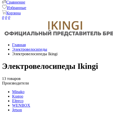
Сравнение
Избранные
Корзина
0
0
0
Главная
Электровелосипеды
Электровелосипеды Ikingi
Электровелосипеды Ikingi
13 товаров
Производители
Minako
Kugoo
Eltreco
WENBOX
Jetson