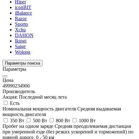
Hiper
iconBIT
iBalance
Razor
Sporto
Xchu
DAHON
Ikingi
Saige
Wolong
Параметры поиска
Параметры
Цена
49990
234900
Производитель
Акция: Последний месяц лета
Есть
Номинальная мощность двигателя
Средняя выдаваемая
мощность двигателя
350 Вт
500 Вт
800 Вт
1000 Вт
Пробег на одном заряде
Средняя преодолеваемая дистанция
при умеренной езде (без резких ускорений и торможений) по
ровной дороге.
0
-
50
км