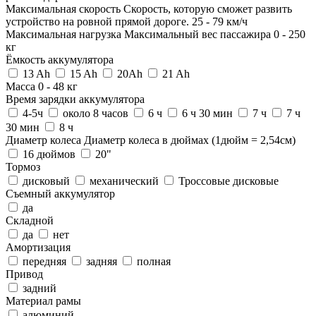
Максимальная скорость
Скорость, которую сможет развить
устройство на ровной прямой дороге.
25
-
79
км/ч
Максимальная нагрузка
Максимальный вес пассажира
0
-
250
кг
Ёмкость аккумулятора
13 Ah
15 Ah
20Ah
21 Ah
Масса
0
-
48
кг
Время зарядки аккумулятора
4-5ч
около 8 часов
6 ч
6 ч 30 мин
7 ч
7 ч
30 мин
8 ч
Диаметр колеса
Диаметр колеса в дюймах (1дюйм = 2,54см)
16 дюймов
20"
Тормоз
дисковый
механический
Троссовые дисковые
Съемный аккумулятор
да
Складной
да
нет
Амортизация
передняя
задняя
полная
Привод
задний
Материал рамы
алюминий