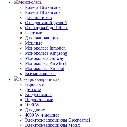
Моноколеса
Колеса 16 дюймов
Колеса 18 дюймов
Для новичков
С выдвижной ручкой
С нагрузкой до 150 кг
Быстрые
Для начинающих
Мощные
Моноколеса Inmotion
Моноколеса Kingsong
Моноколеса Gotway
Моноколеса Airwheel
Моноколеса Ninebot
Все моноколеса
Электроквадроциклы
Взрослые
Детские
Внедорожные
Подростковые
1000 W
Для двоих
4000 W и мощнее
Электроквадроциклы Greencamel
Электроквадроциклы Motax