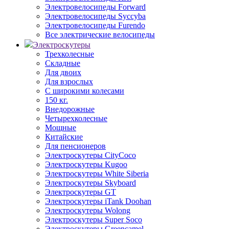
Электровелосипеды Forward
Электровелосипеды Syccyba
Электровелосипеды Furendo
Все электрические велосипеды
Электроскутеры
Трехколесные
Складные
Для двоих
Для взрослых
С широкими колесами
150 кг.
Внедорожные
Четырехколесные
Мощные
Китайские
Для пенсионеров
Электроскутеры CityCoco
Электроскутеры Kugoo
Электроскутеры White Siberia
Электроскутеры Skyboard
Электроскутеры GT
Электроскутеры iTank Doohan
Электроскутеры Wolong
Электроскутеры Super Soco
Электроскутеры Greencamel