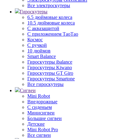
Все электроскутеры
Гироскутеры
6.5 дюймовые колеса
10.5 дюймовые колеса
С аквазащитой
С приложением ТаоТао
Космос
С ручкой
10 дюймов
Smart Balance
Гироскутеры ibalance
Гироскутеры Kiwano
Гироскутеры GT Giro
Гироскутеры Smartone
Все гироскутеры
Сигвеи
Mini Robot
Внедорожные
С сиденьем
Минисигвеи
Большие сигвеи
Детские
Mini Robot Pro
Все сигвеи