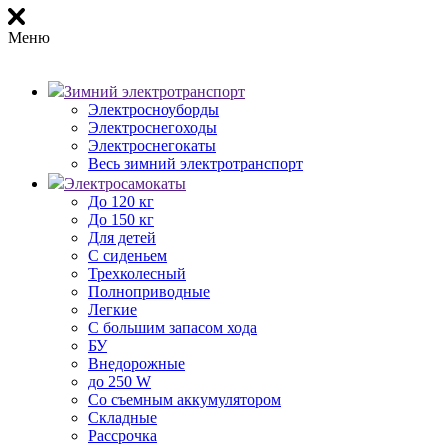
Меню
Зимний электротранспорт
Электросноуборды
Электроснегоходы
Электроснегокаты
Весь зимний электротранспорт
Электросамокаты
До 120 кг
До 150 кг
Для детей
С сиденьем
Трехколесный
Полноприводные
Легкие
С большим запасом хода
БУ
Внедорожные
до 250 W
Со съемным аккумулятором
Складные
Рассрочка