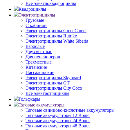
Все электроквадроциклы
Квадроциклы
Электротрициклы
Грузовые
С кабиной
Электротрициклы GreenCamel
Электротрициклы Rutrike
Электротрициклы White Siberia
Взрослые
Двухместные
Для пенсионеров
Трехместные
Китайские
Пассажирские
Электротрициклы Skyboard
Электротрициклы GT
Электротрициклы City Coco
Все электротрициклы
Гольфкары
Тяговые аккумуляторы
Тяговые свинцово-кислотные аккумуляторы
Тяговые аккумуляторы 12 Вольт
Тяговые аккумуляторы 24 Вольт
Тяговые аккумуляторы 48 Вольт