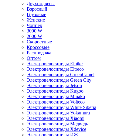
Двухподвесы
Взрослый
Грузовые
Женские
Чоппер
3000 W
2000 W
Скоростные
Кроссовые
Распродажа
Оптом
Электровелосипеды Elbike
Электровелосипеды Eltreco
Электровелосипеды GreenCamel
Электровелосипеды Green City
Электровелосипеды Jetson
Электровелосипеды Kugoo
Электровелосипеды Minako
Электровелосипеды Volteco
Электровелосипеды White Siberia
Электровелосипеды Yokamura
Электровелосипеды Xiaomi
Электровелосипеды Медведь
Электровелосипеды Xdevice
Электровелосипеды ИЖ