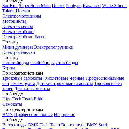
По бренду
Sur Ron
Super Soco Moto
Denzel
Panigale
Kawasaki
White Siberia
Talaria
Horwin
Электромотоциклы
Мотоциклы
Электроскейты
Электромобили
Электромобили багги
По типу
Мини думперы
Электропогрузчики
Электротележки
По типу
Пенни борды
Скейтборды
Лонгборды
Борды
По характеристикам
Трюковые самокаты
Фиолетовые
Черные
Профессиональные
С прямым рулем
Детские трюковые самокаты
Трюковые без
колес
Детские самокаты
По бренду
Hipe
Tech Team
Ethic
Самокаты
По характеристикам
BMX
Профессиональные
Недорогие
По бренду
Велосипеды BMX Tech Team
Велосипеды BMX Stark