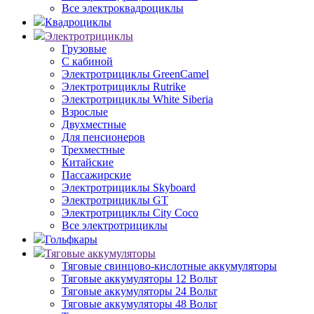
Все электроквадроциклы
Квадроциклы
Электротрициклы
Грузовые
С кабиной
Электротрициклы GreenCamel
Электротрициклы Rutrike
Электротрициклы White Siberia
Взрослые
Двухместные
Для пенсионеров
Трехместные
Китайские
Пассажирские
Электротрициклы Skyboard
Электротрициклы GT
Электротрициклы City Coco
Все электротрициклы
Гольфкары
Тяговые аккумуляторы
Тяговые свинцово-кислотные аккумуляторы
Тяговые аккумуляторы 12 Вольт
Тяговые аккумуляторы 24 Вольт
Тяговые аккумуляторы 48 Вольт