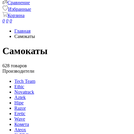
Сравнение
Избранные
Корзина
0
0
0
Главная
Самокаты
Самокаты
628 товаров
Производители
Tech Team
Ethic
Novatrack
Aztek
Hipe
Razor
Eretic
Wave
Комета
Ateox