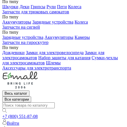
По типу
Шкурки
Деки
Грипсы
Рули
Пеги
Колеса
Запчасти для трюковых самокатов
По типу
Аккумуляторы
Зарядные устройства
Колеса
Запчасти на сигвей
По типу
Зарядные устройства
Аккумуляторы
Камеры
Запчасти на гироскутер
По типу
Дождевики
Замки для электровелосипеда
Замки для
электросамокатов
Набор защиты для катания
Сумки-чехлы
для электросамокатов
Шлемы
Аксессуары для электротранспорта
Весь каталог
Все категории
+7 (800) 551-87-08
Войти