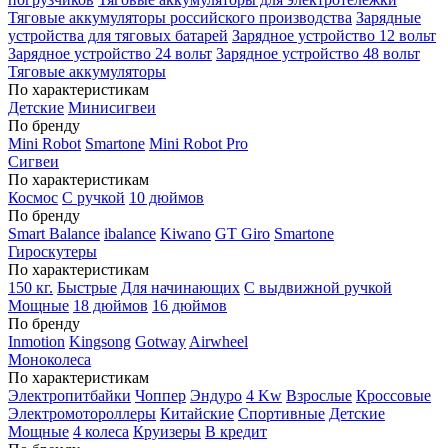
Тяговые аккумуляторы российского производства
Зарядные
устройства для тяговых батарей
Зарядное устройство 12 вольт
Зарядное устройство 24 вольт
Зарядное устройство 48 вольт
Тяговые аккумуляторы
По характеристикам
Детские
Минисигвеи
По бренду
Mini Robot
Smartone
Mini Robot Pro
Сигвеи
По характеристикам
Космос
С ручкой
10 дюймов
По бренду
Smart Balance
ibalance
Kiwano
GT Giro
Smartone
Гироскутеры
По характеристикам
150 кг.
Быстрые
Для начинающих
С выдвижной ручкой
Мощные
18 дюймов
16 дюймов
По бренду
Inmotion
Kingsong
Gotway
Airwheel
Моноколеса
По характеристикам
Электропитбайки
Чоппер
Эндуро
4 Kw
Взрослые
Кроссовые
Электромотороллеры
Китайские
Спортивные
Детские
Мощные
4 колеса
Круизеры
В кредит