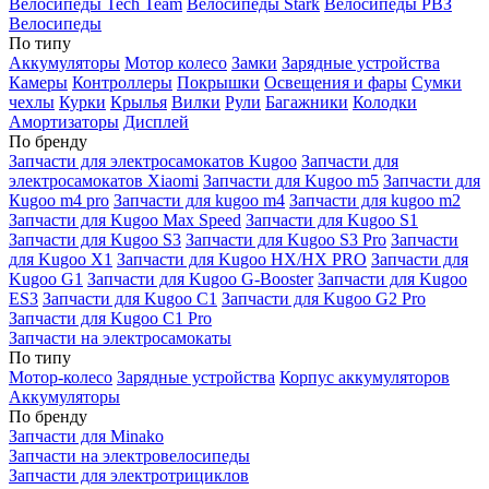
Велосипеды Tech Team
Велосипеды Stark
Велосипеды РВЗ
Велосипеды
По типу
Аккумуляторы
Мотор колесо
Замки
Зарядные устройства
Камеры
Контроллеры
Покрышки
Освещения и фары
Сумки
чехлы
Курки
Крылья
Вилки
Рули
Багажники
Колодки
Амортизаторы
Дисплей
По бренду
Запчасти для электросамокатов Kugoo
Запчасти для
электросамокатов Xiaomi
Запчасти для Kugoo m5
Запчасти для
Кugoo m4 pro
Запчасти для kugoo m4
Запчасти для kugoo m2
Запчасти для Kugoo Max Speed
Запчасти для Kugoo S1
Запчасти для Kugoo S3
Запчасти для Kugoo S3 Pro
Запчасти
для Kugoo X1
Запчасти для Kugoo HX/HX PRO
Запчасти для
Kugoo G1
Запчасти для Kugoo G-Booster
Запчасти для Kugoo
ES3
Запчасти для Kugoo C1
Запчасти для Kugoo G2 Pro
Запчасти для Kugoo C1 Pro
Запчасти на электросамокаты
По типу
Мотор-колесо
Зарядные устройства
Корпус аккумуляторов
Аккумуляторы
По бренду
Запчасти для Minako
Запчасти на электровелосипеды
Запчасти для электротрициклов