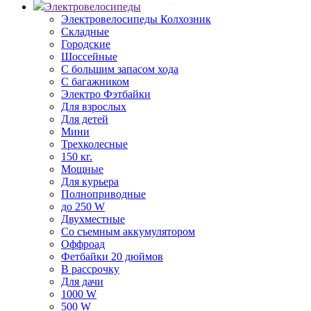
Электровелосипеды
Электровелосипеды Колхозник
Складные
Городские
Шоссейные
С большим запасом хода
С багажником
Электро Фэтбайки
Для взрослых
Для детей
Мини
Трехколесные
150 кг.
Мощные
Для курьера
Полноприводные
до 250 W
Двухместные
Со съемным аккумулятором
Оффроад
Фетбайки 20 дюймов
В рассрочку
Для дачи
1000 W
500 W