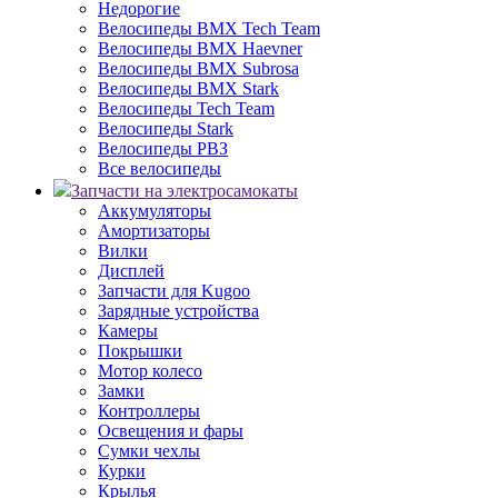
Недорогие
Велосипеды BMX Tech Team
Велосипеды BMX Haevner
Велосипеды BMX Subrosa
Велосипеды BMX Stark
Велосипеды Tech Team
Велосипеды Stark
Велосипеды РВЗ
Все велосипеды
Запчасти на электросамокаты
Аккумуляторы
Амортизаторы
Вилки
Дисплей
Запчасти для Kugoo
Зарядные устройства
Камеры
Покрышки
Мотор колесо
Замки
Контроллеры
Освещения и фары
Сумки чехлы
Курки
Крылья