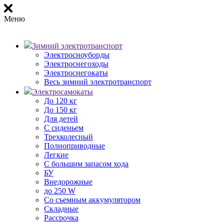
Меню
Зимний электротранспорт
Электросноуборды
Электроснегоходы
Электроснегокаты
Весь зимний электротранспорт
Электросамокаты
До 120 кг
До 150 кг
Для детей
С сиденьем
Трехколесный
Полноприводные
Легкие
С большим запасом хода
БУ
Внедорожные
до 250 W
Со съемным аккумулятором
Складные
Рассрочка