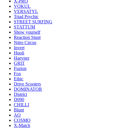
X-PRO
VOKUL
VERSATYL
Triad Psychic
STREET SURFING
STATTUM
Show yourself
Reaction Stunt
Nitro Circus
Invert
Huoli
Haevner
GRIT
Fuzion
Fox
Ethic
Drive Scooters
DOMINATOR
District
D090
CHILLI
Blunt
AO
COSMO
X-Match