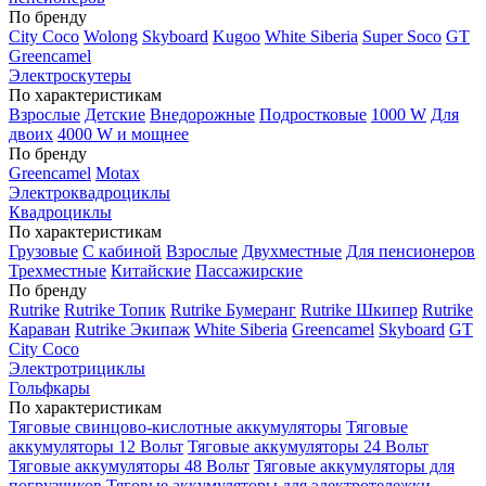
По бренду
City Coco
Wolong
Skyboard
Kugoo
White Siberia
Super Soco
GT
Greencamel
Электроскутеры
По характеристикам
Взрослые
Детские
Внедорожные
Подростковые
1000 W
Для
двоих
4000 W и мощнее
По бренду
Greencamel
Motax
Электроквадроциклы
Квадроциклы
По характеристикам
Грузовые
С кабиной
Взрослые
Двухместные
Для пенсионеров
Трехместные
Китайские
Пассажирские
По бренду
Rutrike
Rutrike Топик
Rutrike Бумеранг
Rutrike Шкипер
Rutrike
Караван
Rutrike Экипаж
White Siberia
Greencamel
Skyboard
GT
City Coco
Электротрициклы
Гольфкары
По характеристикам
Тяговые свинцово-кислотные аккумуляторы
Тяговые
аккумуляторы 12 Вольт
Тяговые аккумуляторы 24 Вольт
Тяговые аккумуляторы 48 Вольт
Тяговые аккумуляторы для
погрузчиков
Тяговые аккумуляторы для электротележки