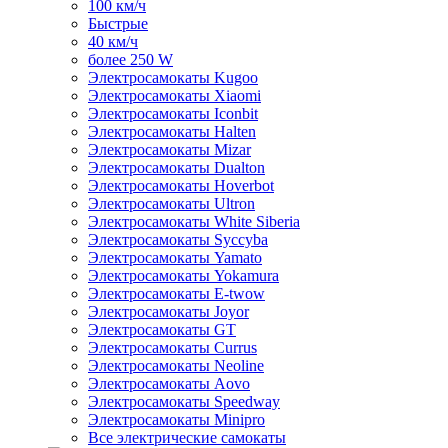
100 км/ч
Быстрые
40 км/ч
более 250 W
Электросамокаты Kugoo
Электросамокаты Xiaomi
Электросамокаты Iconbit
Электросамокаты Halten
Электросамокаты Mizar
Электросамокаты Dualton
Электросамокаты Hoverbot
Электросамокаты Ultron
Электросамокаты White Siberia
Электросамокаты Syccyba
Электросамокаты Yamato
Электросамокаты Yokamura
Электросамокаты E-twow
Электросамокаты Joyor
Электросамокаты GT
Электросамокаты Currus
Электросамокаты Neoline
Электросамокаты Aovo
Электросамокаты Speedway
Электросамокаты Minipro
Все электрические самокаты