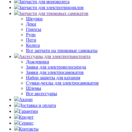
Запчасти для моноколеса
Запчасти для электротрициклов
Запчасти для трюковых самокатов
Шкурки
Деки
Грипсы
Рули
Пеги
Колеса
Все запчати на трюковые самокаты
Аксессуары для электротранспорта
Дождевики
Замки для электровелосипеда
Замки для электросамокатов
Набор защиты для катания
Сумки-чехлы для электросамокатов
Шлемы
Все аксессуары
Акции
Доставка и оплата
Гарантии
Кредит
Сервис
Контакты