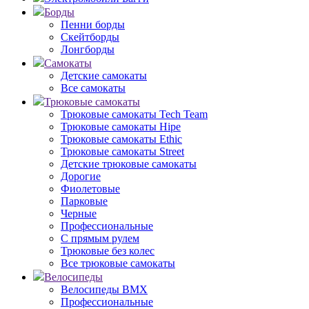
Борды
Пенни борды
Скейтборды
Лонгборды
Самокаты
Детские самокаты
Все самокаты
Трюковые самокаты
Трюковые самокаты Tech Team
Трюковые самокаты Hipe
Трюковые самокаты Ethic
Трюковые самокаты Street
Детские трюковые самокаты
Дорогие
Фиолетовые
Парковые
Черные
Профессиональные
С прямым рулем
Трюковые без колес
Все трюковые самокаты
Велосипеды
Велосипеды BMX
Профессиональные