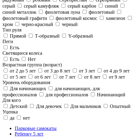
серый
серый камуфляж
серый карбон
синий
синий металлик
фиолетовая луна
фиолетовый
фиолетовый графити
фиолетовый космос
хамелеон
хром
черно-красный
черный
Тип руля
Прямой
Т-образный
Y-образный
Пеги
Есть
Светящиеся колеса
Есть
Нет
Возрастная группа (возраст)
от 2 до 5 лет
от 3 до 8 лет
от 3 лет
от 4 до 9 лет
от 5 лет
от 6 лет
от 7 лет
от 8 лет
от 9 лет
Уровень оборудования
Для начинающих
для начинающих, для
профессионалов
для профессионалов
Начинающий
Для кого
Детский
Для девочек
Для мальчиков
Опытный
Уценка
да
нет
Парковые самокаты
Ребенку 5 лет