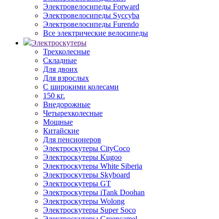
Электровелосипеды Forward
Электровелосипеды Syccyba
Электровелосипеды Furendo
Все электрические велосипеды
Электроскутеры
Трехколесные
Складные
Для двоих
Для взрослых
С широкими колесами
150 кг.
Внедорожные
Четырехколесные
Мощные
Китайские
Для пенсионеров
Электроскутеры CityCoco
Электроскутеры Kugoo
Электроскутеры White Siberia
Электроскутеры Skyboard
Электроскутеры GT
Электроскутеры iTank Doohan
Электроскутеры Wolong
Электроскутеры Super Soco
Электроскутеры Greencamel