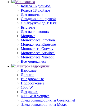
Моноколеса
Колеса 16 дюймов
Колеса 18 дюймов
Для новичков
С выдвижной ручкой
С нагрузкой до 150 кг
Быстрые
Для начинающих
Мощные
Моноколеса Inmotion
Моноколеса Kingsong
Моноколеса Gotway
Моноколеса Airwheel
Моноколеса Ninebot
Все моноколеса
Электроквадроциклы
Взрослые
Детские
Внедорожные
Подростковые
1000 W
Для двоих
4000 W и мощнее
Электроквадроциклы Greencamel
Электроквадроциклы Motax