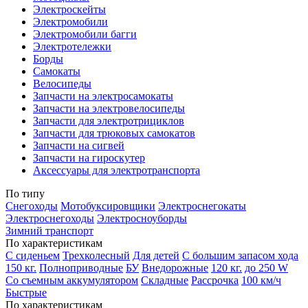
Электроскейты
Электромобили
Электромобили багги
Электротележки
Борды
Самокаты
Велосипеды
Запчасти на электросамокаты
Запчасти на электровелосипеды
Запчасти для электротрициклов
Запчасти для трюковых самокатов
Запчасти на сигвей
Запчасти на гироскутер
Аксессуары для электротранспорта
По типу
Снегоходы
Мотобуксировщики
Электроснегокаты
Электроснегоходы
Электросноуборды
Зимний транспорт
По характеристикам
С сиденьем
Трехколесный
Для детей
С большим запасом хода
150 кг.
Полноприводные
БУ
Внедорожные
120 кг.
до 250 W
Со съемным аккумулятором
Складные
Рассрочка
100 км/ч
Быстрые
По характеристикам