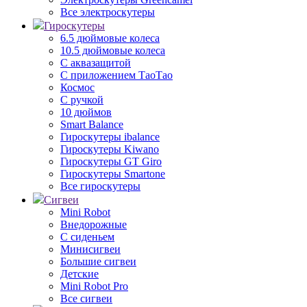
Все электроскутеры
Гироскутеры
6.5 дюймовые колеса
10.5 дюймовые колеса
С аквазащитой
С приложением ТаоТао
Космос
С ручкой
10 дюймов
Smart Balance
Гироскутеры ibalance
Гироскутеры Kiwano
Гироскутеры GT Giro
Гироскутеры Smartone
Все гироскутеры
Сигвеи
Mini Robot
Внедорожные
С сиденьем
Минисигвеи
Большие сигвеи
Детские
Mini Robot Pro
Все сигвеи