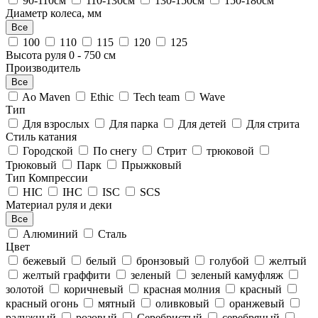
90-110см
110-130см
130-150см
150-180см
Диаметр колеса, мм
Все
100
110
115
120
125
Высота руля
0
-
750
см
Производитель
Все
Ao Maven
Ethic
Tech team
Wave
Тип
Для взрослых
Для парка
Для детей
Для стрита
Стиль катания
Городской
По снегу
Стрит
трюковой
Трюковый
Парк
Прыжковый
Тип Компрессии
HIC
IHC
ISC
SCS
Материал руля и деки
Все
Алюминий
Сталь
Цвет
бежевый
белый
бронзовый
голубой
желтый
желтый граффити
зеленый
зеленый камуфляж
золотой
коричневый
красная молния
красный
красный огонь
мятный
оливковый
оранжевый
радужный
розовый
Серебристый
серебряный