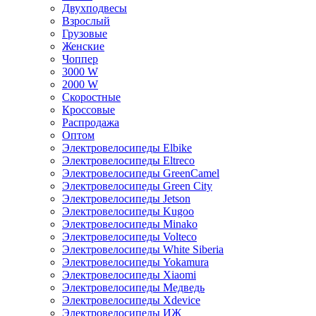
Двухподвесы
Взрослый
Грузовые
Женские
Чоппер
3000 W
2000 W
Скоростные
Кроссовые
Распродажа
Оптом
Электровелосипеды Elbike
Электровелосипеды Eltreco
Электровелосипеды GreenCamel
Электровелосипеды Green City
Электровелосипеды Jetson
Электровелосипеды Kugoo
Электровелосипеды Minako
Электровелосипеды Volteco
Электровелосипеды White Siberia
Электровелосипеды Yokamura
Электровелосипеды Xiaomi
Электровелосипеды Медведь
Электровелосипеды Xdevice
Электровелосипеды ИЖ