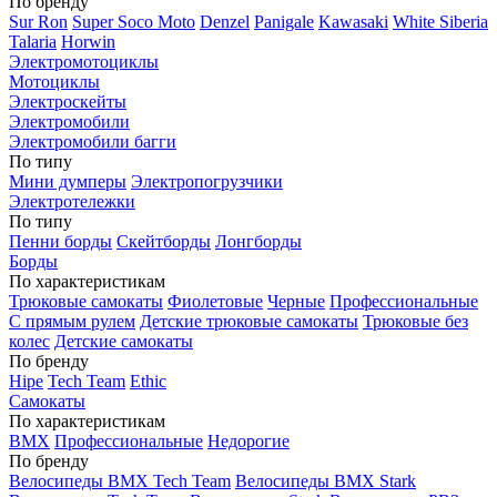
По бренду
Sur Ron
Super Soco Moto
Denzel
Panigale
Kawasaki
White Siberia
Talaria
Horwin
Электромотоциклы
Мотоциклы
Электроскейты
Электромобили
Электромобили багги
По типу
Мини думперы
Электропогрузчики
Электротележки
По типу
Пенни борды
Скейтборды
Лонгборды
Борды
По характеристикам
Трюковые самокаты
Фиолетовые
Черные
Профессиональные
С прямым рулем
Детские трюковые самокаты
Трюковые без
колес
Детские самокаты
По бренду
Hipe
Tech Team
Ethic
Самокаты
По характеристикам
BMX
Профессиональные
Недорогие
По бренду
Велосипеды BMX Tech Team
Велосипеды BMX Stark