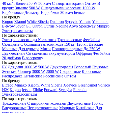
40 км/ч
Более 250 W
50 км/ч
С амортизаторами
Оптом
В
кредит
Зимние
500 W
С надувными колесами
1000 W
Карбоновые
Диаметр 10 дюймов
30 км/ч
Белые
По бренду
Kugoo
Xiaomi
White Siberia
Dualtron
Syccyba
Yamato
Yokamura
E-twow
Joyor
GT
Ultron
Currus
Neoline
Aovo
Speedway
Minipro
Электросамокаты
По характеристикам
Электровелосипеды Колхозник
Трехколесные
Фетбайки
Складные
С большим запасом хода
150 кг.
120 кг.
Детские
Мощные
Для курьера
Мини
Полноприводные
До 250 W
Двухместные
Со съемным аккумулятором
Оффроад
Фетбайки
20 дюймов
В рассрочку
По характеристикам
БУ
Для дачи
1000 W
500 W
Двухподвесы
Взрослый
Грузовые
Женские
Чоппер
3000 W
2000 W
Скоростные
Кроссовые
Распродажа
Китайские
Российские
Оптом
По бренду
Eltreco
Minako
Xiaomi
White Siberia
Xdevice
Greencamel
Volteco
ИЖ
Kugoo
Jetson
Elbike
Forward
Syccyba
Furendo
Электровелосипеды
По характеристикам
Трехколесные
С широкими колесами
Двухместные
150 кг.
Внедорожные
Четырехколесные
Мощные
Китайские
Для
пенсионеров