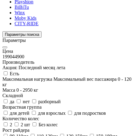
Playshion
BiBiTu
Winx
Moby Kids
CITY-RIDE
Параметры поиска
Параметры
Цена
1990
44900
Производитель
Акция: Последний месяц лета
Есть
Максимальная нагрузка
Максимальный вес пассажира
0
-
120
кг
Масса
0
-
2950
кг
Складной
да
нет
разборный
Возрастная группа
для детей
для взрослых
для подростков
Количество колес
2
2 шт
Без колес
Рост райдера