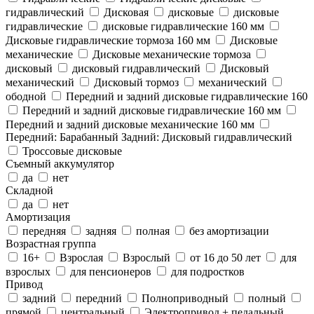
гидравлический
Дисковая
дисковые
дисковые
гидравлические
дисковые гидравлические 160 мм
Дисковые гидравлические тормоза 160 мм
Дисковые
механические
Дисковые механические тормоза
дисковый
дисковый гидравлический
Дисковый
механический
Дисковый тормоз
механический
ободной
Передний и задний дисковые гидравлические 160
Передний и задний дисковые гидравлические 160 мм
Передний и задний дисковые механические 160 мм
Передний: Барабанный Задний: Дисковый гидравлический
Троссовые дисковые
Съемный аккумулятор
да
нет
Складной
да
нет
Амортизация
передняя
задняя
полная
без амортизации
Возрастная группа
16+
Взрослая
Взрослый
от 16 до 50 лет
для
взрослых
для пенсионеров
для подростков
Привод
задний
передний
Полноприводный
полный
прямой
центральный
Электропривод + педальный