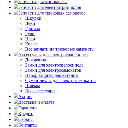
Запчасти для моноколеса
Запчасти для электротрициклов
Запчасти для трюковых самокатов
Шкурки
Деки
Грипсы
Рули
Пеги
Колеса
Все запчати на трюковые самокаты
Аксессуары для электротранспорта
Дождевики
Замки для электровелосипеда
Замки для электросамокатов
Набор защиты для катания
Сумки-чехлы для электросамокатов
Шлемы
Все аксессуары
Акции
Доставка и оплата
Гарантии
Кредит
Сервис
Контакты