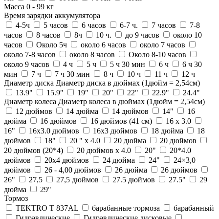
Масса
0
-
99
кг
Время зарядки аккумулятора
4-5ч
5 часов
6 часов
6-7 ч.
7 часов
7-8
часов
8 часов
8ч
10 ч.
до 9 часов
около 10
часов
Около 5ч
около 6 часов
около 7 часов
около 7-8 часов
около 8 часов
Около 8-10 часов
около 9 часов
4 ч
5 ч
5 ч 30 мин
6 ч
6 ч 30
мин
7 ч
7 ч 30 мин
8 ч
10 ч
11 ч
12 ч
Диаметр диска
Диаметр диска в дюймах (1дюйм = 2,54см)
13.9"
15.9"
19"
20"
22"
22.9"
24.4"
Диаметр колеса
Диаметр колеса в дюймах (1дюйм = 2,54см)
12 дюймов
14 дюйма
14 дюймов
14"
16
дюйма
16 дюймов
16 дюймов (41 см)
16 х 3.0
16"
16x3.0 дюймов
16х3 дюймов
18 дюйма
18
дюймов
18"
20 " x 4.0
20 дюйма
20 дюймов
20 дюймов (20*4)
20 дюймов х 4.0
20"
20*4.0
дюймов
20x4 дюймов
24 дюйма
24"
24×3,0
дюймов
26 - 4,00 дюймов
26 дюйма
26 дюймов
26"
27,5
27,5 дюймов
27.5 дюймов
27.5"
29
дюйма
29"
Тормоз
TEKTRO T 837AL
барабанные тормоза
барабанный
Гидравлические
Гидравлические дисковые