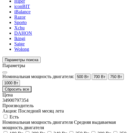
Hiper
iconBIT
iBalance
Razor
Sporto
Xchu
DAHON
Ikingi
Saige
Wolong
Параметры поиска
Параметры
Номинальная мощность двигателя:
500 Вт
700 Вт
750 Вт
1000 Вт
Сбросить все
Цена
34900
797354
Производитель
Акция: Последний месяц лета
Есть
Номинальная мощность двигателя
Средняя выдаваемая
мощность двигателя