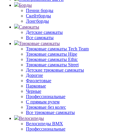
Борды
Пенни борды
Скейтборды
Лонгборды
Самокаты
Детские самокаты
Все самокаты
Трюковые самокаты
Трюковые самокаты Tech Team
Трюковые самокаты Hipe
Трюковые самокаты Ethic
Трюковые самокаты Street
Детские трюковые самокаты
Дорогие
Фиолетовые
Парковые
Черные
Профессиональные
С прямым рулем
Трюковые без колес
Все трюковые самокаты
Велосипеды
Велосипеды BMX
Профессиональные