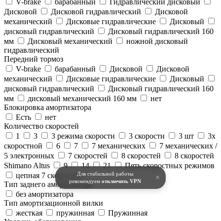
V-brake
барабанный
Гидравлический дисковый
Дисковой
Дисковой гидравлический
Дисковой
механический
Дисковые гидравлические
Дисковый
дисковый гидравлический
Дисковый гидравлический 160
мм
Дисковый механический
ножной дисковый
гидравлический
Передний тормоз
V-brake
барабанный
Дисковой
Дисковой
механический
Дисковые гидравлические
Дисковый
дисковый гидравлический
Дисковый гидравлический 160
мм
дисковый механический 160 мм
нет
Блокировка амортизатора
Есть
нет
Количество скоростей
1
3
3 режима скорости
3 скорости
3 шт
3х
скоростной
6
7
7 механических
7 механических /
5 электронных
7 скоростей
8 скоростей
8 скоростей
Shimano Altus
9
14
21
Пять скоростных режимов
Для стабильной работы
цепная 7 скоростей
×
рекомендуем
отключить VPN
Тип заднего амортизатора
без амортизатора
Тип амортизационной вилки
жесткая
пружинная
Пружинная