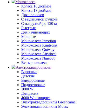
Моноколеса
Колеса 16 дюймов
Колеса 18 дюймов
Для новичков
С выдвижной ручкой
С нагрузкой до 150 кг
Быстрые
Для начинающих
Мощные
Моноколеса Inmotion
Моноколеса Kingsong
Моноколеса Gotway
Моноколеса Airwheel
Моноколеса Ninebot
Все моноколеса
Электроквадроциклы
Взрослые
Детские
Внедорожные
Подростковые
1000 W
Для двоих
4000 W и мощнее
Электроквадроциклы Greencamel
Электроквадроциклы Motax