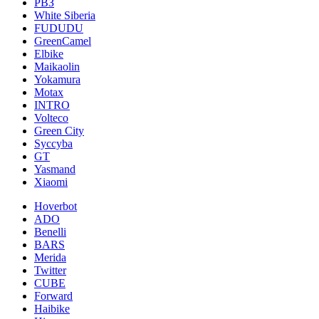
РВЗ
White Siberia
FUDUDU
GreenCamel
Elbike
Maikaolin
Yokamura
Motax
INTRO
Volteco
Green City
Syccyba
GT
Yasmand
Xiaomi
Hoverbot
ADO
Benelli
BARS
Merida
Twitter
CUBE
Forward
Haibike