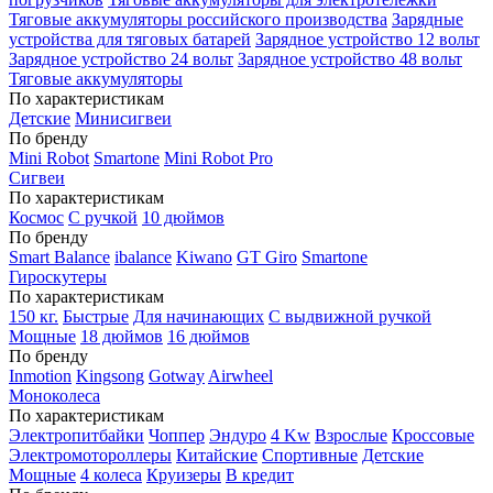
Тяговые аккумуляторы российского производства
Зарядные
устройства для тяговых батарей
Зарядное устройство 12 вольт
Зарядное устройство 24 вольт
Зарядное устройство 48 вольт
Тяговые аккумуляторы
По характеристикам
Детские
Минисигвеи
По бренду
Mini Robot
Smartone
Mini Robot Pro
Сигвеи
По характеристикам
Космос
С ручкой
10 дюймов
По бренду
Smart Balance
ibalance
Kiwano
GT Giro
Smartone
Гироскутеры
По характеристикам
150 кг.
Быстрые
Для начинающих
С выдвижной ручкой
Мощные
18 дюймов
16 дюймов
По бренду
Inmotion
Kingsong
Gotway
Airwheel
Моноколеса
По характеристикам
Электропитбайки
Чоппер
Эндуро
4 Kw
Взрослые
Кроссовые
Электромотороллеры
Китайские
Спортивные
Детские
Мощные
4 колеса
Круизеры
В кредит