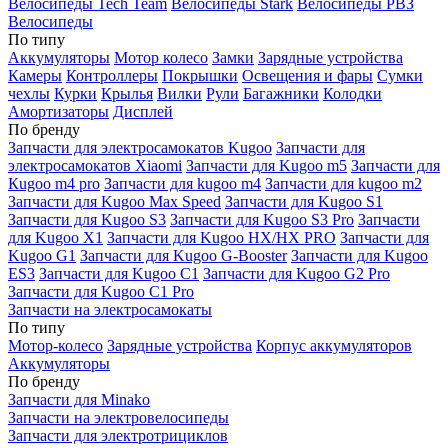
Велосипеды Tech Team
Велосипеды Stark
Велосипеды РВЗ
Велосипеды
По типу
Аккумуляторы
Мотор колесо
Замки
Зарядные устройства
Камеры
Контроллеры
Покрышки
Освещения и фары
Сумки
чехлы
Курки
Крылья
Вилки
Рули
Багажники
Колодки
Амортизаторы
Дисплей
По бренду
Запчасти для электросамокатов Kugoo
Запчасти для
электросамокатов Xiaomi
Запчасти для Kugoo m5
Запчасти для
Кugoo m4 pro
Запчасти для kugoo m4
Запчасти для kugoo m2
Запчасти для Kugoo Max Speed
Запчасти для Kugoo S1
Запчасти для Kugoo S3
Запчасти для Kugoo S3 Pro
Запчасти
для Kugoo X1
Запчасти для Kugoo HX/HX PRO
Запчасти для
Kugoo G1
Запчасти для Kugoo G-Booster
Запчасти для Kugoo
ES3
Запчасти для Kugoo C1
Запчасти для Kugoo G2 Pro
Запчасти для Kugoo C1 Pro
Запчасти на электросамокаты
По типу
Мотор-колесо
Зарядные устройства
Корпус аккумуляторов
Аккумуляторы
По бренду
Запчасти для Minako
Запчасти на электровелосипеды
Запчасти для электротрициклов