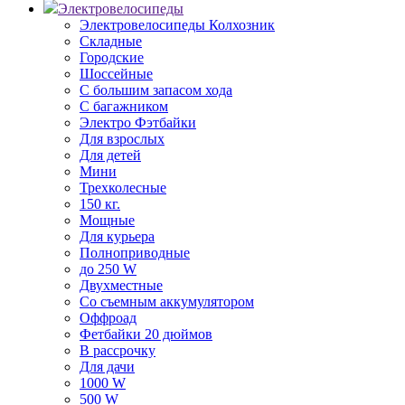
Электровелосипеды
Электровелосипеды Колхозник
Складные
Городские
Шоссейные
С большим запасом хода
С багажником
Электро Фэтбайки
Для взрослых
Для детей
Мини
Трехколесные
150 кг.
Мощные
Для курьера
Полноприводные
до 250 W
Двухместные
Со съемным аккумулятором
Оффроад
Фетбайки 20 дюймов
В рассрочку
Для дачи
1000 W
500 W