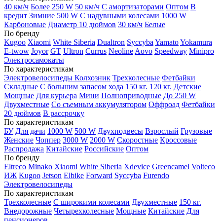
40 км/ч
Более 250 W
50 км/ч
С амортизаторами
Оптом
В
кредит
Зимние
500 W
С надувными колесами
1000 W
Карбоновые
Диаметр 10 дюймов
30 км/ч
Белые
По бренду
Kugoo
Xiaomi
White Siberia
Dualtron
Syccyba
Yamato
Yokamura
E-twow
Joyor
GT
Ultron
Currus
Neoline
Aovo
Speedway
Minipro
Электросамокаты
По характеристикам
Электровелосипеды Колхозник
Трехколесные
Фетбайки
Складные
С большим запасом хода
150 кг.
120 кг.
Детские
Мощные
Для курьера
Мини
Полноприводные
До 250 W
Двухместные
Со съемным аккумулятором
Оффроад
Фетбайки
20 дюймов
В рассрочку
По характеристикам
БУ
Для дачи
1000 W
500 W
Двухподвесы
Взрослый
Грузовые
Женские
Чоппер
3000 W
2000 W
Скоростные
Кроссовые
Распродажа
Китайские
Российские
Оптом
По бренду
Eltreco
Minako
Xiaomi
White Siberia
Xdevice
Greencamel
Volteco
ИЖ
Kugoo
Jetson
Elbike
Forward
Syccyba
Furendo
Электровелосипеды
По характеристикам
Трехколесные
С широкими колесами
Двухместные
150 кг.
Внедорожные
Четырехколесные
Мощные
Китайские
Для
пенсионеров