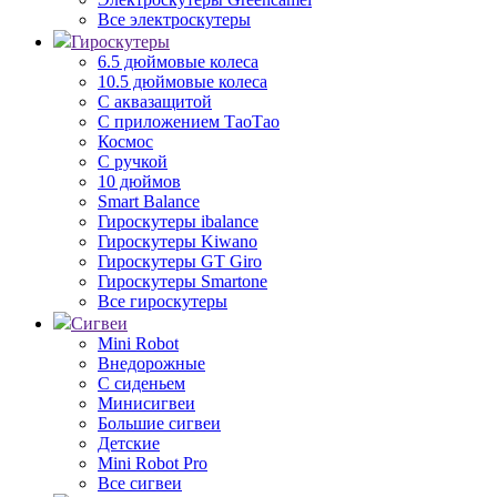
Все электроскутеры
Гироскутеры
6.5 дюймовые колеса
10.5 дюймовые колеса
С аквазащитой
С приложением ТаоТао
Космос
С ручкой
10 дюймов
Smart Balance
Гироскутеры ibalance
Гироскутеры Kiwano
Гироскутеры GT Giro
Гироскутеры Smartone
Все гироскутеры
Сигвеи
Mini Robot
Внедорожные
С сиденьем
Минисигвеи
Большие сигвеи
Детские
Mini Robot Pro
Все сигвеи