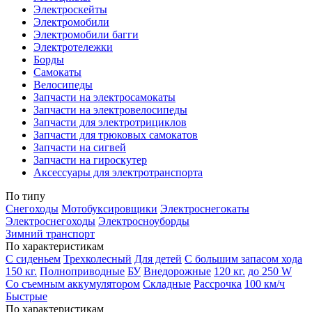
Электроскейты
Электромобили
Электромобили багги
Электротележки
Борды
Самокаты
Велосипеды
Запчасти на электросамокаты
Запчасти на электровелосипеды
Запчасти для электротрициклов
Запчасти для трюковых самокатов
Запчасти на сигвей
Запчасти на гироскутер
Аксессуары для электротранспорта
По типу
Снегоходы
Мотобуксировщики
Электроснегокаты
Электроснегоходы
Электросноуборды
Зимний транспорт
По характеристикам
С сиденьем
Трехколесный
Для детей
С большим запасом хода
150 кг.
Полноприводные
БУ
Внедорожные
120 кг.
до 250 W
Со съемным аккумулятором
Складные
Рассрочка
100 км/ч
Быстрые
По характеристикам