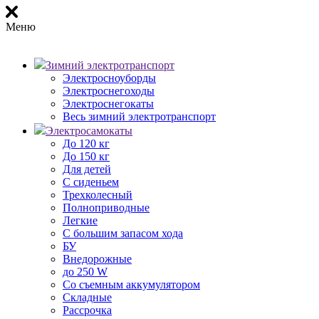
Меню
Зимний электротранспорт
Электросноуборды
Электроснегоходы
Электроснегокаты
Весь зимний электротранспорт
Электросамокаты
До 120 кг
До 150 кг
Для детей
С сиденьем
Трехколесный
Полноприводные
Легкие
С большим запасом хода
БУ
Внедорожные
до 250 W
Со съемным аккумулятором
Складные
Рассрочка