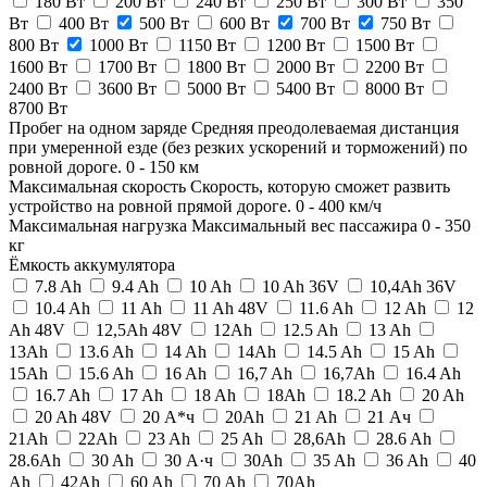
180 Вт
200 Вт
240 Вт
250 Вт
300 Вт
350
Вт
400 Вт
500 Вт
600 Вт
700 Вт
750 Вт
800 Вт
1000 Вт
1150 Вт
1200 Вт
1500 Вт
1600 Вт
1700 Вт
1800 Вт
2000 Вт
2200 Вт
2400 Вт
3600 Вт
5000 Вт
5400 Вт
8000 Вт
8700 Вт
Пробег на одном заряде
Средняя преодолеваемая дистанция
при умеренной езде (без резких ускорений и торможений) по
ровной дороге.
0
-
150
км
Максимальная скорость
Скорость, которую сможет развить
устройство на ровной прямой дороге.
0
-
400
км/ч
Максимальная нагрузка
Максимальный вес пассажира
0
-
350
кг
Ёмкость аккумулятора
7.8 Ah
9.4 Ah
10 Ah
10 Ah 36V
10,4Ah 36V
10.4 Ah
11 Ah
11 Ah 48V
11.6 Ah
12 Ah
12
Ah 48V
12,5Ah 48V
12Ah
12.5 Ah
13 Ah
13Ah
13.6 Ah
14 Ah
14Ah
14.5 Ah
15 Ah
15Ah
15.6 Ah
16 Ah
16,7 Ah
16,7Ah
16.4 Ah
16.7 Ah
17 Ah
18 Ah
18Ah
18.2 Ah
20 Ah
20 Ah 48V
20 А*ч
20Ah
21 Ah
21 Ач
21Ah
22Ah
23 Ah
25 Ah
28,6Ah
28.6 Ah
28.6Ah
30 Ah
30 А·ч
30Ah
35 Ah
36 Ah
40
Ah
42Ah
60 Ah
70 Ah
70Ah