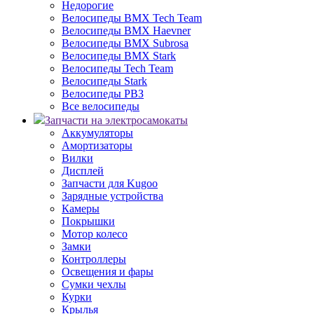
Недорогие
Велосипеды BMX Tech Team
Велосипеды BMX Haevner
Велосипеды BMX Subrosa
Велосипеды BMX Stark
Велосипеды Tech Team
Велосипеды Stark
Велосипеды РВЗ
Все велосипеды
Запчасти на электросамокаты
Аккумуляторы
Амортизаторы
Вилки
Дисплей
Запчасти для Kugoo
Зарядные устройства
Камеры
Покрышки
Мотор колесо
Замки
Контроллеры
Освещения и фары
Сумки чехлы
Курки
Крылья