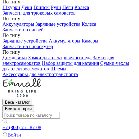
По типу
Шкурки
Деки
Грипсы
Рули
Пеги
Колеса
Запчасти для трюковых самокатов
По типу
Аккумуляторы
Зарядные устройства
Колеса
Запчасти на сигвей
По типу
Зарядные устройства
Аккумуляторы
Камеры
Запчасти на гироскутер
По типу
Дождевики
Замки для электровелосипеда
Замки для
электросамокатов
Набор защиты для катания
Сумки-чехлы
для электросамокатов
Шлемы
Аксессуары для электротранспорта
Весь каталог
Все категории
+7 (800) 551-87-08
Войти