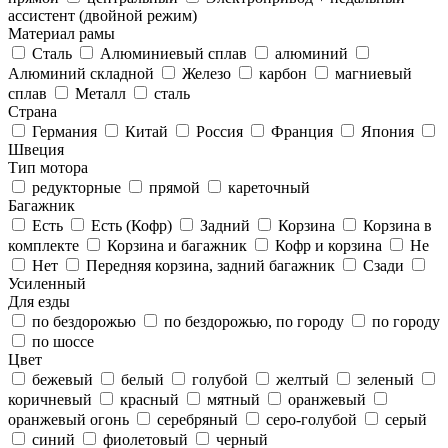
ассистент (двойной режим)
Материал рамы
Cталь
Алюминиевый сплав
алюминий
Алюминий складной
Железо
карбон
магниевый
сплав
Металл
сталь
Страна
Германия
Китай
Россия
Франция
Япония
Швеция
Тип мотора
редукторные
прямой
кареточный
Багажник
Есть
Есть (Кофр)
Задний
Корзина
Корзина в
комплекте
Корзина и багажник
Кофр и корзина
Не
Нет
Передняя корзина, задний багажник
Сзади
Усиленный
Для езды
по бездорожью
по бездорожью, по городу
по городу
по шоссе
Цвет
бежевый
белый
голубой
желтый
зеленый
коричневый
красный
мятный
оранжевый
оранжевый огонь
серебряный
серо-голубой
серый
синий
фиолетовый
черный