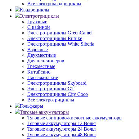
Все электроквадроциклы
Квадроциклы
Электротрициклы
Грузовые
С кабиной
Электротрициклы GreenCamel
Электротрициклы Rutrike
Электротрициклы White Siberia
Взрослые
Двухместные
Для пенсионеров
Трехместные
Китайские
Пассажирские
Электротрициклы Skyboard
Электротрициклы GT
Электротрициклы City Coco
Все электротрициклы
Гольфкары
Тяговые аккумуляторы
Тяговые свинцово-кислотные аккумуляторы
Тяговые аккумуляторы 12 Вольт
Тяговые аккумуляторы 24 Вольт
Тяговые аккумуляторы 48 Вольт