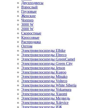
Двухподвесы
Взрослый
Грузовые
Женские
Чоппер
3000 W
2000 W
Скоростные
Кроссовые
Распродажа
Оптом
Электровелосипеды Elbike
Электровелосипеды Eltreco
Электровелосипеды GreenCamel
Электровелосипеды Green City
Электровелосипеды Jetson
Электровелосипеды Kugoo
Электровелосипеды Minako
Электровелосипеды Volteco
Электровелосипеды White Siberia
Электровелосипеды Yokamura
Электровелосипеды Xiaomi
Электровелосипеды Медведь
Электровелосипеды Xdevice
Электровелосипеды ИЖ