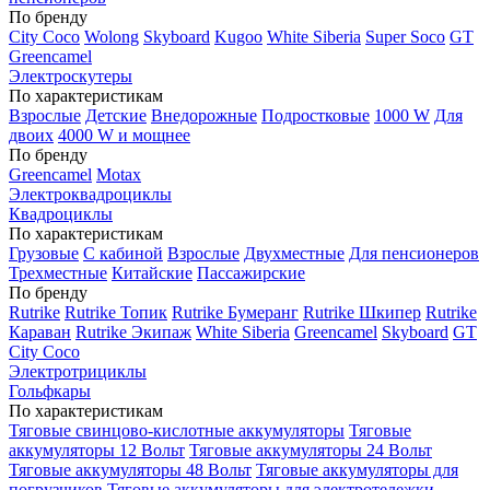
По бренду
City Coco
Wolong
Skyboard
Kugoo
White Siberia
Super Soco
GT
Greencamel
Электроскутеры
По характеристикам
Взрослые
Детские
Внедорожные
Подростковые
1000 W
Для
двоих
4000 W и мощнее
По бренду
Greencamel
Motax
Электроквадроциклы
Квадроциклы
По характеристикам
Грузовые
С кабиной
Взрослые
Двухместные
Для пенсионеров
Трехместные
Китайские
Пассажирские
По бренду
Rutrike
Rutrike Топик
Rutrike Бумеранг
Rutrike Шкипер
Rutrike
Караван
Rutrike Экипаж
White Siberia
Greencamel
Skyboard
GT
City Coco
Электротрициклы
Гольфкары
По характеристикам
Тяговые свинцово-кислотные аккумуляторы
Тяговые
аккумуляторы 12 Вольт
Тяговые аккумуляторы 24 Вольт
Тяговые аккумуляторы 48 Вольт
Тяговые аккумуляторы для
погрузчиков
Тяговые аккумуляторы для электротележки