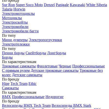
По бренду
Sur Ron
Super Soco Moto
Denzel
Panigale
Kawasaki
White Siberia
Talaria
Horwin
Электромотоциклы
Мотоциклы
Электроскейты
Электромобили
Электромобили багги
По типу
Мини думперы
Электропогрузчики
Электротележки
По типу
Пенни борды
Скейтборды
Лонгборды
Борды
По характеристикам
Трюковые самокаты
Фиолетовые
Черные
Профессиональные
С прямым рулем
Детские трюковые самокаты
Трюковые без
колес
Детские самокаты
По бренду
Hipe
Tech Team
Ethic
Самокаты
По характеристикам
BMX
Профессиональные
Недорогие
По бренду
Велосипеды BMX Tech Team
Велосипеды BMX Stark