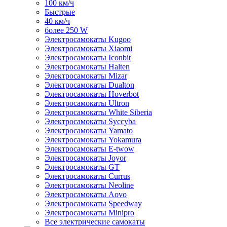
100 км/ч
Быстрые
40 км/ч
более 250 W
Электросамокаты Kugoo
Электросамокаты Xiaomi
Электросамокаты Iconbit
Электросамокаты Halten
Электросамокаты Mizar
Электросамокаты Dualton
Электросамокаты Hoverbot
Электросамокаты Ultron
Электросамокаты White Siberia
Электросамокаты Syccyba
Электросамокаты Yamato
Электросамокаты Yokamura
Электросамокаты E-twow
Электросамокаты Joyor
Электросамокаты GT
Электросамокаты Currus
Электросамокаты Neoline
Электросамокаты Aovo
Электросамокаты Speedway
Электросамокаты Minipro
Все электрические самокаты