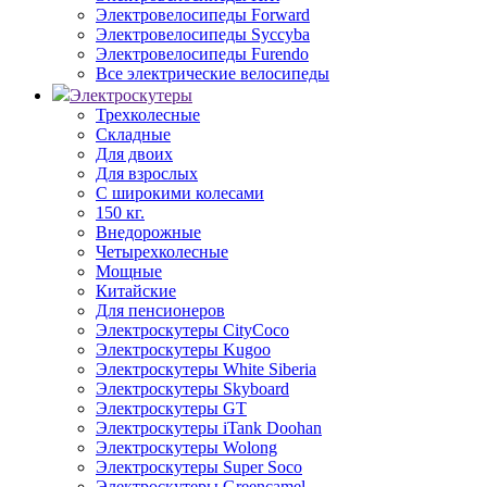
Электровелосипеды Forward
Электровелосипеды Syccyba
Электровелосипеды Furendo
Все электрические велосипеды
Электроскутеры
Трехколесные
Складные
Для двоих
Для взрослых
С широкими колесами
150 кг.
Внедорожные
Четырехколесные
Мощные
Китайские
Для пенсионеров
Электроскутеры CityCoco
Электроскутеры Kugoo
Электроскутеры White Siberia
Электроскутеры Skyboard
Электроскутеры GT
Электроскутеры iTank Doohan
Электроскутеры Wolong
Электроскутеры Super Soco
Электроскутеры Greencamel