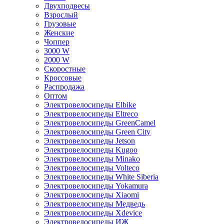
Двухподвесы
Взрослый
Грузовые
Женские
Чоппер
3000 W
2000 W
Скоростные
Кроссовые
Распродажа
Оптом
Электровелосипеды Elbike
Электровелосипеды Eltreco
Электровелосипеды GreenCamel
Электровелосипеды Green City
Электровелосипеды Jetson
Электровелосипеды Kugoo
Электровелосипеды Minako
Электровелосипеды Volteco
Электровелосипеды White Siberia
Электровелосипеды Yokamura
Электровелосипеды Xiaomi
Электровелосипеды Медведь
Электровелосипеды Xdevice
Электровелосипеды ИЖ