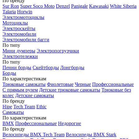
По бренду
Sur Ron
Super Soco Moto
Denzel
Panigale
Kawasaki
White Siberia
Talaria
Horwin
Электромотоциклы
Мотоциклы
Электроскейты
Электромобили
Электромобили багги
По типу
Мини думперы
Электропогрузчики
Электротележки
По типу
Пенни борды
Скейтборды
Лонгборды
Борды
По характеристикам
Трюковые самокаты
Фиолетовые
Черные
Профессиональные
С прямым рулем
Детские трюковые самокаты
Трюковые без
колес
Детские самокаты
По бренду
Hipe
Tech Team
Ethic
Самокаты
По характеристикам
BMX
Профессиональные
Недорогие
По бренду
Велосипеды BMX Tech Team
Велосипеды BMX Stark