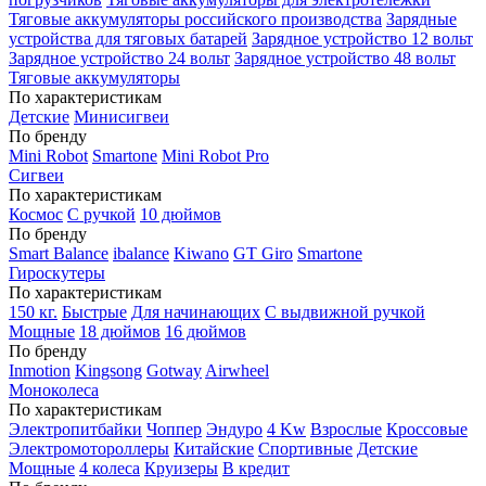
Тяговые аккумуляторы российского производства
Зарядные
устройства для тяговых батарей
Зарядное устройство 12 вольт
Зарядное устройство 24 вольт
Зарядное устройство 48 вольт
Тяговые аккумуляторы
По характеристикам
Детские
Минисигвеи
По бренду
Mini Robot
Smartone
Mini Robot Pro
Сигвеи
По характеристикам
Космос
С ручкой
10 дюймов
По бренду
Smart Balance
ibalance
Kiwano
GT Giro
Smartone
Гироскутеры
По характеристикам
150 кг.
Быстрые
Для начинающих
С выдвижной ручкой
Мощные
18 дюймов
16 дюймов
По бренду
Inmotion
Kingsong
Gotway
Airwheel
Моноколеса
По характеристикам
Электропитбайки
Чоппер
Эндуро
4 Kw
Взрослые
Кроссовые
Электромотороллеры
Китайские
Спортивные
Детские
Мощные
4 колеса
Круизеры
В кредит