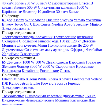
40 км/ч
Более 250 W
50 км/ч
С амортизаторами
Оптом
В
кредит
Зимние
500 W
С надувными колесами
1000 W
Карбоновые
Диаметр 10 дюймов
30 км/ч
Белые
По бренду
Kugoo
Xiaomi
White Siberia
Dualtron
Syccyba
Yamato
Yokamura
E-twow
Joyor
GT
Ultron
Currus
Neoline
Aovo
Speedway
Minipro
Электросамокаты
По характеристикам
Электровелосипеды Колхозник
Трехколесные
Фетбайки
Складные
С большим запасом хода
150 кг.
120 кг.
Детские
Мощные
Для курьера
Мини
Полноприводные
До 250 W
Двухместные
Со съемным аккумулятором
Оффроад
Фетбайки
20 дюймов
В рассрочку
По характеристикам
БУ
Для дачи
1000 W
500 W
Двухподвесы
Взрослый
Грузовые
Женские
Чоппер
3000 W
2000 W
Скоростные
Кроссовые
Распродажа
Китайские
Российские
Оптом
По бренду
Eltreco
Minako
Xiaomi
White Siberia
Xdevice
Greencamel
Volteco
ИЖ
Kugoo
Jetson
Elbike
Forward
Syccyba
Furendo
Электровелосипеды
По характеристикам
Трехколесные
С широкими колесами
Двухместные
150 кг.
Внедорожные
Четырехколесные
Мощные
Китайские
Для
пенсионеров