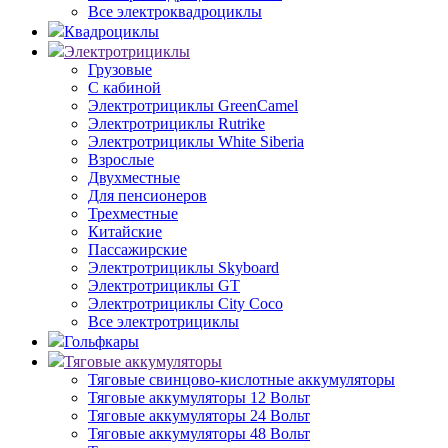
Все электроквадроциклы
Квадроциклы
Электротрициклы
Грузовые
С кабиной
Электротрициклы GreenCamel
Электротрициклы Rutrike
Электротрициклы White Siberia
Взрослые
Двухместные
Для пенсионеров
Трехместные
Китайские
Пассажирские
Электротрициклы Skyboard
Электротрициклы GT
Электротрициклы City Coco
Все электротрициклы
Гольфкары
Тяговые аккумуляторы
Тяговые свинцово-кислотные аккумуляторы
Тяговые аккумуляторы 12 Вольт
Тяговые аккумуляторы 24 Вольт
Тяговые аккумуляторы 48 Вольт