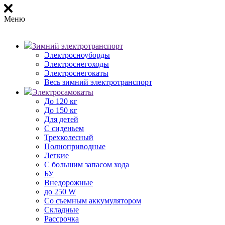
Меню
Зимний электротранспорт
Электросноуборды
Электроснегоходы
Электроснегокаты
Весь зимний электротранспорт
Электросамокаты
До 120 кг
До 150 кг
Для детей
С сиденьем
Трехколесный
Полноприводные
Легкие
С большим запасом хода
БУ
Внедорожные
до 250 W
Со съемным аккумулятором
Складные
Рассрочка