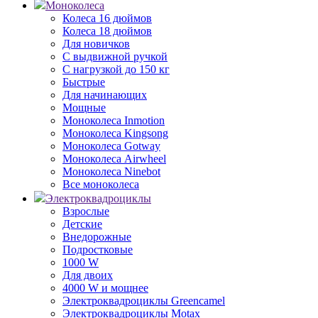
Моноколеса
Колеса 16 дюймов
Колеса 18 дюймов
Для новичков
С выдвижной ручкой
С нагрузкой до 150 кг
Быстрые
Для начинающих
Мощные
Моноколеса Inmotion
Моноколеса Kingsong
Моноколеса Gotway
Моноколеса Airwheel
Моноколеса Ninebot
Все моноколеса
Электроквадроциклы
Взрослые
Детские
Внедорожные
Подростковые
1000 W
Для двоих
4000 W и мощнее
Электроквадроциклы Greencamel
Электроквадроциклы Motax