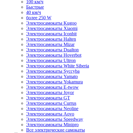
100 км/ч
Быстрые
40 км/ч
более 250 W
Электросамокаты Kugoo
Электросамокаты Xiaomi
Электросамокаты Iconbit
Электросамокаты Halten
Электросамокаты Mizar
Электросамокаты Dualton
Электросамокаты Hoverbot
Электросамокаты Ultron
Электросамокаты White Siberia
Электросамокаты Syccyba
Электросамокаты Yamato
Электросамокаты Yokamura
Электросамокаты E-twow
Электросамокаты Joyor
Электросамокаты GT
Электросамокаты Currus
Электросамокаты Neoline
Электросамокаты Aovo
Электросамокаты Speedway
Электросамокаты Minipro
Все электрические самокаты