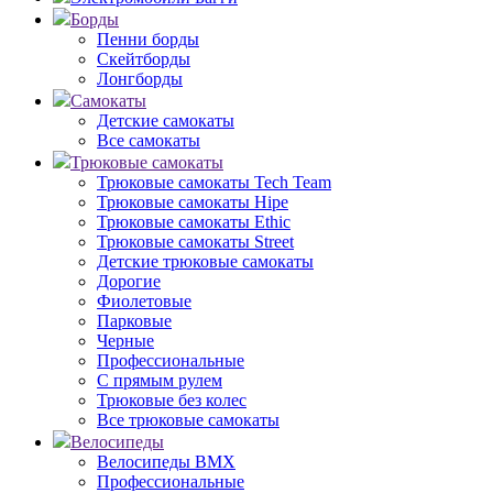
Борды
Пенни борды
Скейтборды
Лонгборды
Самокаты
Детские самокаты
Все самокаты
Трюковые самокаты
Трюковые самокаты Tech Team
Трюковые самокаты Hipe
Трюковые самокаты Ethic
Трюковые самокаты Street
Детские трюковые самокаты
Дорогие
Фиолетовые
Парковые
Черные
Профессиональные
С прямым рулем
Трюковые без колес
Все трюковые самокаты
Велосипеды
Велосипеды BMX
Профессиональные