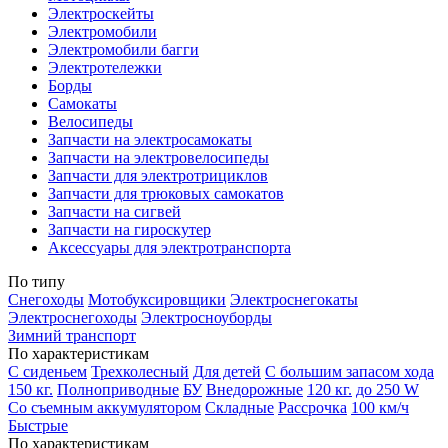
Электроскейты
Электромобили
Электромобили багги
Электротележки
Борды
Самокаты
Велосипеды
Запчасти на электросамокаты
Запчасти на электровелосипеды
Запчасти для электротрициклов
Запчасти для трюковых самокатов
Запчасти на сигвей
Запчасти на гироскутер
Аксессуары для электротранспорта
По типу
Снегоходы
Мотобуксировщики
Электроснегокаты
Электроснегоходы
Электросноуборды
Зимний транспорт
По характеристикам
С сиденьем
Трехколесный
Для детей
С большим запасом хода
150 кг.
Полноприводные
БУ
Внедорожные
120 кг.
до 250 W
Со съемным аккумулятором
Складные
Рассрочка
100 км/ч
Быстрые
По характеристикам