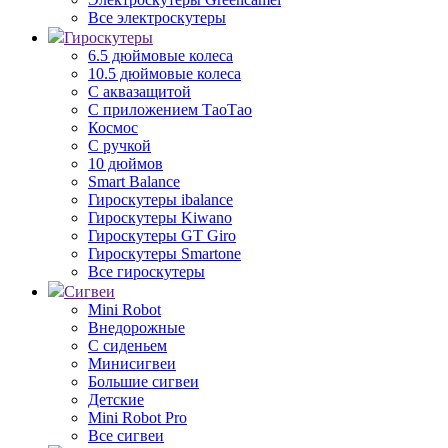
Все электроскутеры
Гироскутеры
6.5 дюймовые колеса
10.5 дюймовые колеса
С аквазащитой
С приложением ТаоТао
Космос
С ручкой
10 дюймов
Smart Balance
Гироскутеры ibalance
Гироскутеры Kiwano
Гироскутеры GT Giro
Гироскутеры Smartone
Все гироскутеры
Сигвеи
Mini Robot
Внедорожные
С сиденьем
Минисигвеи
Большие сигвеи
Детские
Mini Robot Pro
Все сигвеи