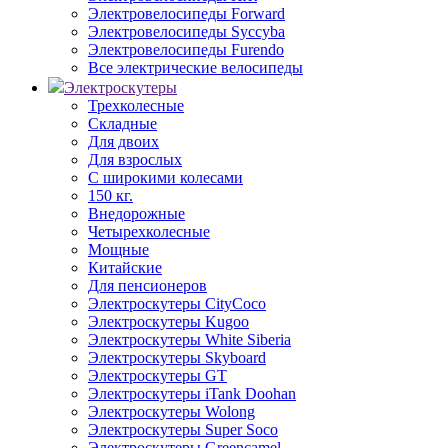
Электровелосипеды Forward
Электровелосипеды Syccyba
Электровелосипеды Furendo
Все электрические велосипеды
Электроскутеры
Трехколесные
Складные
Для двоих
Для взрослых
С широкими колесами
150 кг.
Внедорожные
Четырехколесные
Мощные
Китайские
Для пенсионеров
Электроскутеры CityCoco
Электроскутеры Kugoo
Электроскутеры White Siberia
Электроскутеры Skyboard
Электроскутеры GT
Электроскутеры iTank Doohan
Электроскутеры Wolong
Электроскутеры Super Soco
Электроскутеры Greencamel