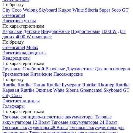
По бренду
City Coco
Wolong
Skyboard
Kugoo
White Siberia
Super Soco
GT
Greencamel
Электроскутеры
По характеристикам
Взрослые
Детские
Внедорожные
Подростковые
1000 W
Для
двоих
4000 W и мощнее
По бренду
Greencamel
Motax
Электроквадроциклы
Квадроциклы
По характеристикам
Грузовые
С кабиной
Взрослые
Двухместные
Для пенсионеров
Трехместные
Китайские
Пассажирские
По бренду
Rutrike
Rutrike Топик
Rutrike Бумеранг
Rutrike Шкипер
Rutrike
Караван
Rutrike Экипаж
White Siberia
Greencamel
Skyboard
GT
City Coco
Электротрициклы
Гольфкары
По характеристикам
Тяговые свинцово-кислотные аккумуляторы
Тяговые
аккумуляторы 12 Вольт
Тяговые аккумуляторы 24 Вольт
Тяговые аккумуляторы 48 Вольт
Тяговые аккумуляторы для
погрузчиков
Тяговые аккумуляторы для электротележки