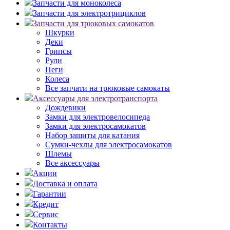
Запчасти для моноколеса
Запчасти для электротрициклов
Запчасти для трюковых самокатов
Шкурки
Деки
Грипсы
Рули
Пеги
Колеса
Все запчати на трюковые самокаты
Аксессуары для электротранспорта
Дождевики
Замки для электровелосипеда
Замки для электросамокатов
Набор защиты для катания
Сумки-чехлы для электросамокатов
Шлемы
Все аксессуары
Акции
Доставка и оплата
Гарантии
Кредит
Сервис
Контакты