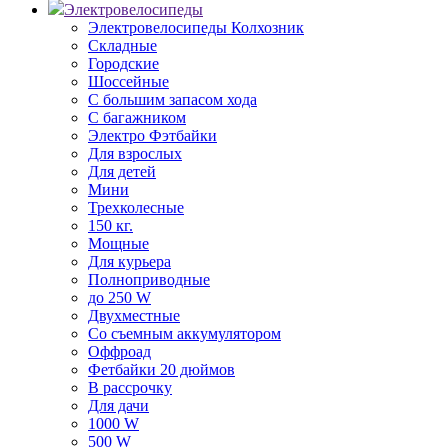
Электровелосипеды
Электровелосипеды Колхозник
Складные
Городские
Шоссейные
С большим запасом хода
С багажником
Электро Фэтбайки
Для взрослых
Для детей
Мини
Трехколесные
150 кг.
Мощные
Для курьера
Полноприводные
до 250 W
Двухместные
Со съемным аккумулятором
Оффроад
Фетбайки 20 дюймов
В рассрочку
Для дачи
1000 W
500 W