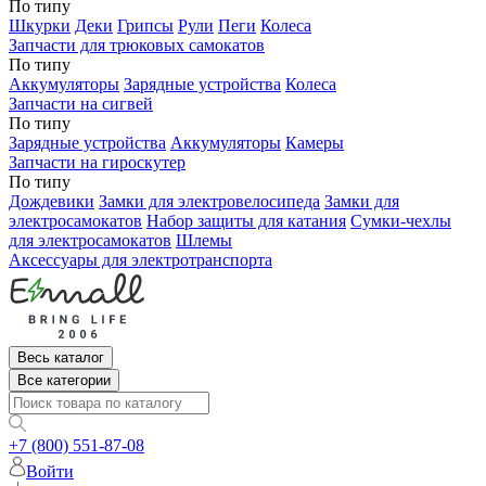
По типу
Шкурки
Деки
Грипсы
Рули
Пеги
Колеса
Запчасти для трюковых самокатов
По типу
Аккумуляторы
Зарядные устройства
Колеса
Запчасти на сигвей
По типу
Зарядные устройства
Аккумуляторы
Камеры
Запчасти на гироскутер
По типу
Дождевики
Замки для электровелосипеда
Замки для
электросамокатов
Набор защиты для катания
Сумки-чехлы
для электросамокатов
Шлемы
Аксессуары для электротранспорта
Весь каталог
Все категории
+7 (800) 551-87-08
Войти