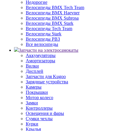
Недорогие
Велосипеды BMX Tech Team
Велосипеды BMX Haevner
Велосипеды BMX Subrosa
Велосипеды BMX Stark
Велосипеды Tech Team
Велосипеды Stark
Велосипеды РВЗ
Все велосипеды
Запчасти на электросамокаты
Аккумуляторы
Амортизаторы
Вилки
Дисплей
Запчасти для Kugoo
Зарядные устройства
Камеры
Покрышки
Мотор колесо
Замки
Контроллеры
Освещения и фары
Сумки чехлы
Курки
Крылья