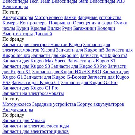
Велосипеды Tech Team
Велосипеды Stark
Велосипеды РВЗ
Велосипеды
По типу
Аккумуляторы
Мотор колесо
Замки
Зарядные устройства
Камеры
Контроллеры
Покрышки
Освещения и фары
Сумки
чехлы
Курки
Крылья
Вилки
Рули
Багажники
Колодки
Амортизаторы
Дисплей
По бренду
Запчасти для электросамокатов Kugoo
Запчасти для
электросамокатов Xiaomi
Запчасти для Kugoo m5
Запчасти для
Кugoo m4 pro
Запчасти для kugoo m4
Запчасти для kugoo m2
Запчасти для Kugoo Max Speed
Запчасти для Kugoo S1
Запчасти для Kugoo S3
Запчасти для Kugoo S3 Pro
Запчасти
для Kugoo X1
Запчасти для Kugoo HX/HX PRO
Запчасти для
Kugoo G1
Запчасти для Kugoo G-Booster
Запчасти для Kugoo
ES3
Запчасти для Kugoo C1
Запчасти для Kugoo G2 Pro
Запчасти для Kugoo C1 Pro
Запчасти на электросамокаты
По типу
Мотор-колесо
Зарядные устройства
Корпус аккумуляторов
Аккумуляторы
По бренду
Запчасти для Minako
Запчасти на электровелосипеды
Запчасти для электротрициклов