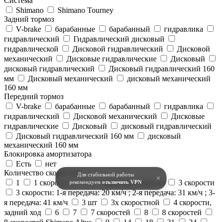
Система
Shimano
Shimano Tourney
Задний тормоз
V-brake
барабанные
барабанный
гидравлика
гидравлический
Гидравлический дисковый
гидравлической
Дисковой гидравлический
Дисковой
механический
Дисковые гидравлические
Дисковый
дисковый гидравлический
Дисковый гидравлический 160
мм
Дисковый механический
дисковый механический
160 мм
Передний тормоз
V-brake
барабанные
барабанный
гидравлика
гидравлический
Дисковой механический
Дисковые
гидравлические
Дисковый
дисковый гидравлический
Дисковый гидравлический 160 мм
дисковый
механический 160 мм
Блокировка амортизатора
Есть
нет
Количество скоростей
Для стабильной работы
×
1
1 скорость
3
3 режима скорости
3 скорости
рекомендуем
отключить VPN
3 скорости: 1-я передача: 20 км/ч ; 2-я передача: 31 км/ч ; 3-
я передача: 41 км/ч
3 шт
3х скоростной
4 скорости,
задний ход
6
7
7 скоростей
8
8 скоростей