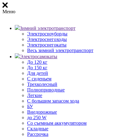
Меню
Зимний электротранспорт
Электросноуборды
Электроснегоходы
Электроснегокаты
Весь зимний электротранспорт
Электросамокаты
До 120 кг
До 150 кг
Для детей
С сиденьем
Трехколесный
Полноприводные
Легкие
С большим запасом хода
БУ
Внедорожные
до 250 W
Со съемным аккумулятором
Складные
Рассрочка