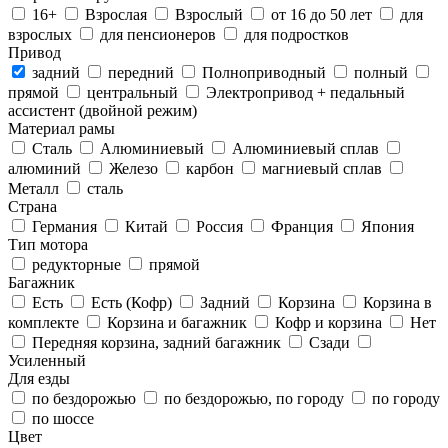
16+
Взрослая
Взрослый
от 16 до 50 лет
для
взрослых
для пенсионеров
для подростков
Привод
задний
передний
Полноприводный
полный
прямой
центральный
Электропривод + педальный
ассистент (двойной режим)
Материал рамы
Cталь
Алюминиевый
Алюминиевый сплав
алюминий
Железо
карбон
магниевый сплав
Металл
сталь
Страна
Германия
Китай
Россия
Франция
Япония
Тип мотора
редукторные
прямой
Багажник
Есть
Есть (Кофр)
Задний
Корзина
Корзина в
комплекте
Корзина и багажник
Кофр и корзина
Нет
Передняя корзина, задний багажник
Сзади
Усиленный
Для езды
по бездорожью
по бездорожью, по городу
по городу
по шоссе
Цвет