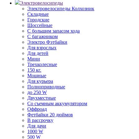
Электровелосипеды
Электровелосипеды Колхозник
Складные
Городские
Шоссейные
С большим запасом хода
С багажником
Электро Фэтбайки
Для взрослых
Для детей
Мини
Трехколесные
150 кг.
Мощные
Для курьера
Полноприводные
до 250 W
Двухместные
Со съемным аккумулятором
Оффроад
Фетбайки 20 дюймов
В рассрочку
Для дачи
1000 W
500 W