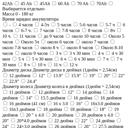
42Ah
45 Ah
45Ah
60 Ah
70 Ah
70Ah
Выбирается отдельно
Масса
0
-
180
кг
Время зарядки аккумулятора
-
4 часов
4-5ч
5 часов
5-6 часов
5-7 ч
6
часов
6-7 ч.
7 часов
7-8 часов
8 часов
8ч
10 ч.
11 часов
до 9 часов
около 10 часов
Около 5
часов
Около 5ч
около 6 часов
около 7 часов
около 7-8 часов
около 8 ч
около 8 часов
Около 8-10
часов
около 9 часов
3 ч
3 ч 30 мин
4 ч
4 ч 30
мин
5 ч
5 ч 30 мин
6 ч
6 ч 30 мин
7 ч
7 ч
30 мин
8 ч
10 ч
11 ч
12 ч
Диаметр диска
Диаметр диска в дюймах (1дюйм = 2,54см)
12 дюймов
12"
13.9"
15.9"
19"
20"
22"
22.9"
24.4"
Диаметр колеса
Диаметр колеса в дюймах (1дюйм = 2,54см)
11 дюймов
12 дюймов
12"
14 дюйма
14
дюймов
14"
15.5 дюймов
16 дюйма
16 дюймов
16 дюймов (41 см)
16 х 3.0
16"
16x3.0 дюймов
16х3 дюймов
18 дюйма
18 дюймов
18"
19
дюймов
20 " x 4.0
20 дюймов
20 дюймов х 4.0
20"
20*4.0 дюймов
22 дюйма
22"
24 дюйма
24"
24×3,0 дюймов
26 дюймов
26"
27,5 дюймов