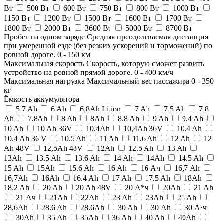
Вт
500 Вт
600 Вт
750 Вт
800 Вт
1000 Вт
1150 Вт
1200 Вт
1500 Вт
1600 Вт
1700 Вт
1800 Вт
2000 Вт
3600 Вт
5000 Вт
8700 Вт
Пробег на одном заряде
Средняя преодолеваемая дистанция
при умеренной езде (без резких ускорений и торможений) по
ровной дороге.
0
-
150
км
Максимальная скорость
Скорость, которую сможет развить
устройство на ровной прямой дороге.
0
-
400
км/ч
Максимальная нагрузка
Максимальный вес пассажира
0
-
350
кг
Ёмкость аккумулятора
5.7 Ah
6 Ah
6,8Ah Li-ion
7 Ah
7.5 Ah
7.8
Ah
7.8Ah
8 Ah
8Ah
8.8 Ah
9 Ah
9.4 Ah
10 Ah
10 Ah 36V
10,4Ah
10,4Ah 36V
10.4 Ah
10.4 Ah 36 V
10.5 Ah
11 Ah
11.6 Ah
12 Ah
12
Ah 48V
12,5Ah 48V
12Ah
12.5 Ah
13 Ah
13Ah
13.5 Ah
13.6 Ah
14 Ah
14Ah
14.5 Ah
15 Ah
15Ah
15.6 Ah
16 Ah
16 Ач
16,7 Ah
16,7Ah
16Ah
16.4 Ah
17 Ah
17.5 Ah
18Ah
18.2 Ah
20 Ah
20 Ah 48V
20 А*ч
20Ah
21 Ah
21 Ач
21Ah
22Ah
23 Ah
23Ah
25 Ah
28,6Ah
28.6 Ah
28.6Ah
30 Ah
30 Аh
30 А·ч
30Ah
35 Ah
35Ah
36 Ah
40 Ah
40Ah