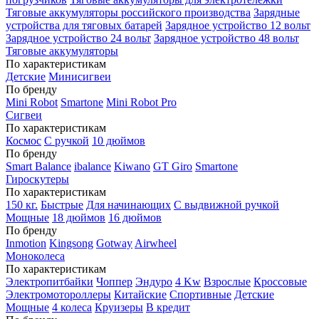
Тяговые аккумуляторы российского производства
Зарядные
устройства для тяговых батарей
Зарядное устройство 12 вольт
Зарядное устройство 24 вольт
Зарядное устройство 48 вольт
Тяговые аккумуляторы
По характеристикам
Детские
Минисигвеи
По бренду
Mini Robot
Smartone
Mini Robot Pro
Сигвеи
По характеристикам
Космос
С ручкой
10 дюймов
По бренду
Smart Balance
ibalance
Kiwano
GT Giro
Smartone
Гироскутеры
По характеристикам
150 кг.
Быстрые
Для начинающих
С выдвижной ручкой
Мощные
18 дюймов
16 дюймов
По бренду
Inmotion
Kingsong
Gotway
Airwheel
Моноколеса
По характеристикам
Электропитбайки
Чоппер
Эндуро
4 Kw
Взрослые
Кроссовые
Электромотороллеры
Китайские
Спортивные
Детские
Мощные
4 колеса
Круизеры
В кредит