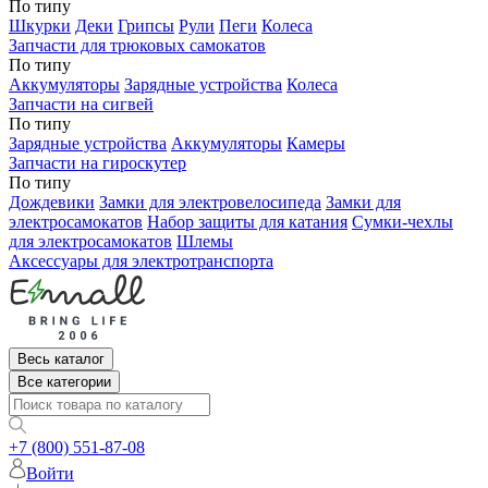
По типу
Шкурки
Деки
Грипсы
Рули
Пеги
Колеса
Запчасти для трюковых самокатов
По типу
Аккумуляторы
Зарядные устройства
Колеса
Запчасти на сигвей
По типу
Зарядные устройства
Аккумуляторы
Камеры
Запчасти на гироскутер
По типу
Дождевики
Замки для электровелосипеда
Замки для
электросамокатов
Набор защиты для катания
Сумки-чехлы
для электросамокатов
Шлемы
Аксессуары для электротранспорта
Весь каталог
Все категории
+7 (800) 551-87-08
Войти