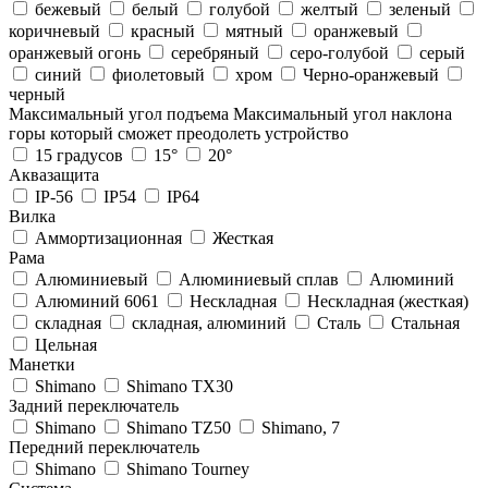
бежевый
белый
голубой
желтый
зеленый
коричневый
красный
мятный
оранжевый
оранжевый огонь
серебряный
серо-голубой
серый
синий
фиолетовый
хром
Черно-оранжевый
черный
Максимальный угол подъема
Максимальный угол наклона
горы который сможет преодолеть устройство
15 градусов
15°
20°
Аквазащита
IP-56
IP54
IP64
Вилка
Аммортизационная
Жесткая
Рама
Алюминиевый
Алюминиевый сплав
Алюминий
Алюминий 6061
Нескладная
Нескладная (жесткая)
складная
складная, алюминий
Сталь
Стальная
Цельная
Манетки
Shimano
Shimano TX30
Задний переключатель
Shimano
Shimano TZ50
Shimano, 7
Передний переключатель
Shimano
Shimano Tourney