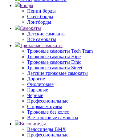
Борды
Пенни борды
Скейтборды
Лонгборды
Самокаты
Детские самокаты
Все самокаты
Трюковые самокаты
Трюковые самокаты Tech Team
Трюковые самокаты Hipe
Трюковые самокаты Ethic
Трюковые самокаты Street
Детские трюковые самокаты
Дорогие
Фиолетовые
Парковые
Черные
Профессиональные
С прямым рулем
Трюковые без колес
Все трюковые самокаты
Велосипеды
Велосипеды BMX
Профессиональные