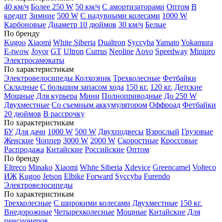
40 км/ч
Более 250 W
50 км/ч
С амортизаторами
Оптом
В
кредит
Зимние
500 W
С надувными колесами
1000 W
Карбоновые
Диаметр 10 дюймов
30 км/ч
Белые
По бренду
Kugoo
Xiaomi
White Siberia
Dualtron
Syccyba
Yamato
Yokamura
E-twow
Joyor
GT
Ultron
Currus
Neoline
Aovo
Speedway
Minipro
Электросамокаты
По характеристикам
Электровелосипеды Колхозник
Трехколесные
Фетбайки
Складные
С большим запасом хода
150 кг.
120 кг.
Детские
Мощные
Для курьера
Мини
Полноприводные
До 250 W
Двухместные
Со съемным аккумулятором
Оффроад
Фетбайки
20 дюймов
В рассрочку
По характеристикам
БУ
Для дачи
1000 W
500 W
Двухподвесы
Взрослый
Грузовые
Женские
Чоппер
3000 W
2000 W
Скоростные
Кроссовые
Распродажа
Китайские
Российские
Оптом
По бренду
Eltreco
Minako
Xiaomi
White Siberia
Xdevice
Greencamel
Volteco
ИЖ
Kugoo
Jetson
Elbike
Forward
Syccyba
Furendo
Электровелосипеды
По характеристикам
Трехколесные
С широкими колесами
Двухместные
150 кг.
Внедорожные
Четырехколесные
Мощные
Китайские
Для
пенсионеров