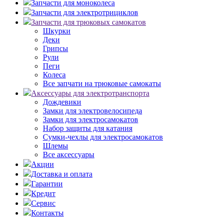
Запчасти для моноколеса
Запчасти для электротрициклов
Запчасти для трюковых самокатов
Шкурки
Деки
Грипсы
Рули
Пеги
Колеса
Все запчати на трюковые самокаты
Аксессуары для электротранспорта
Дождевики
Замки для электровелосипеда
Замки для электросамокатов
Набор защиты для катания
Сумки-чехлы для электросамокатов
Шлемы
Все аксессуары
Акции
Доставка и оплата
Гарантии
Кредит
Сервис
Контакты