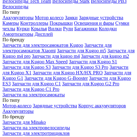
Велосипеды Tech Team
Велосипеды Stark
Велосипеды РВЗ
Велосипеды
По типу
Аккумуляторы
Мотор колесо
Замки
Зарядные устройства
Камеры
Контроллеры
Покрышки
Освещения и фары
Сумки
чехлы
Курки
Крылья
Вилки
Рули
Багажники
Колодки
Амортизаторы
Дисплей
По бренду
Запчасти для электросамокатов Kugoo
Запчасти для
электросамокатов Xiaomi
Запчасти для Kugoo m5
Запчасти для
Кugoo m4 pro
Запчасти для kugoo m4
Запчасти для kugoo m2
Запчасти для Kugoo Max Speed
Запчасти для Kugoo S1
Запчасти для Kugoo S3
Запчасти для Kugoo S3 Pro
Запчасти
для Kugoo X1
Запчасти для Kugoo HX/HX PRO
Запчасти для
Kugoo G1
Запчасти для Kugoo G-Booster
Запчасти для Kugoo
ES3
Запчасти для Kugoo C1
Запчасти для Kugoo G2 Pro
Запчасти для Kugoo C1 Pro
Запчасти на электросамокаты
По типу
Мотор-колесо
Зарядные устройства
Корпус аккумуляторов
Аккумуляторы
По бренду
Запчасти для Minako
Запчасти на электровелосипеды
Запчасти для электротрициклов