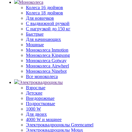
Моноколеса
Колеса 16 дюймов
Колеса 18 дюймов
Для новичков
С выдвижной ручкой
С нагрузкой до 150 кг
Быстрые
Для начинающих
Мощные
Моноколеса Inmotion
Моноколеса Kingsong
Моноколеса Gotway
Моноколеса Airwheel
Моноколеса Ninebot
Все моноколеса
Электроквадроциклы
Взрослые
Детские
Внедорожные
Подростковые
1000 W
Для двоих
4000 W и мощнее
Электроквадроциклы Greencamel
Электроквадроциклы Motax