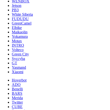
WENBOX
Jetson
РВЗ
White Siberia
FUDUDU
GreenCamel
Elbike
Maikaolin
Yokamura
Motax
INTRO
Volteco
Green City
Syccyba
GT
Yasmand
Xiaomi
Hoverbot
ADO
Benelli
BARS
Merida
Twitter
CUBE