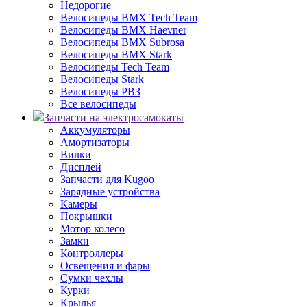
Недорогие
Велосипеды BMX Tech Team
Велосипеды BMX Haevner
Велосипеды BMX Subrosa
Велосипеды BMX Stark
Велосипеды Tech Team
Велосипеды Stark
Велосипеды РВЗ
Все велосипеды
Запчасти на электросамокаты
Аккумуляторы
Амортизаторы
Вилки
Дисплей
Запчасти для Kugoo
Зарядные устройства
Камеры
Покрышки
Мотор колесо
Замки
Контроллеры
Освещения и фары
Сумки чехлы
Курки
Крылья