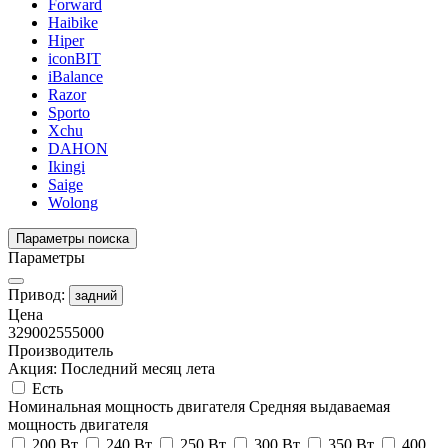
Forward
Haibike
Hiper
iconBIT
iBalance
Razor
Sporto
Xchu
DAHON
Ikingi
Saige
Wolong
Параметры поиска
Параметры
Привод:
задний
Цена
32900
2555000
Производитель
Акция: Последний месяц лета
Есть
Номинальная мощность двигателя
Средняя выдаваемая
мощность двигателя
200 Вт
240 Вт
250 Вт
300 Вт
350 Вт
400