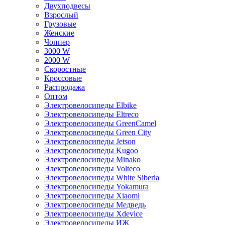
Двухподвесы
Взрослый
Грузовые
Женские
Чоппер
3000 W
2000 W
Скоростные
Кроссовые
Распродажа
Оптом
Электровелосипеды Elbike
Электровелосипеды Eltreco
Электровелосипеды GreenCamel
Электровелосипеды Green City
Электровелосипеды Jetson
Электровелосипеды Kugoo
Электровелосипеды Minako
Электровелосипеды Volteco
Электровелосипеды White Siberia
Электровелосипеды Yokamura
Электровелосипеды Xiaomi
Электровелосипеды Медведь
Электровелосипеды Xdevice
Электровелосипеды ИЖ