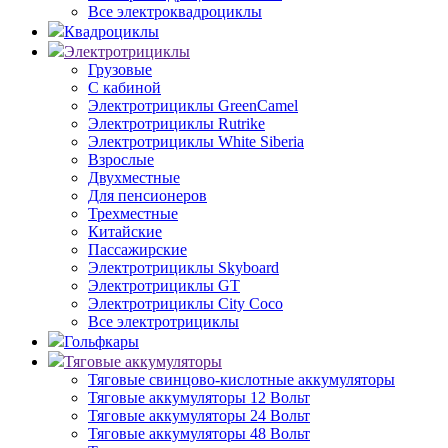
Все электроквадроциклы
Квадроциклы
Электротрициклы
Грузовые
С кабиной
Электротрициклы GreenCamel
Электротрициклы Rutrike
Электротрициклы White Siberia
Взрослые
Двухместные
Для пенсионеров
Трехместные
Китайские
Пассажирские
Электротрициклы Skyboard
Электротрициклы GT
Электротрициклы City Coco
Все электротрициклы
Гольфкары
Тяговые аккумуляторы
Тяговые свинцово-кислотные аккумуляторы
Тяговые аккумуляторы 12 Вольт
Тяговые аккумуляторы 24 Вольт
Тяговые аккумуляторы 48 Вольт