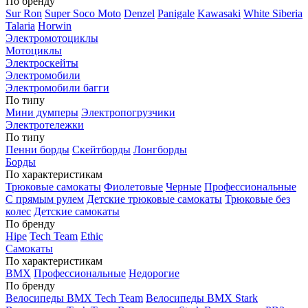
По бренду
Sur Ron
Super Soco Moto
Denzel
Panigale
Kawasaki
White Siberia
Talaria
Horwin
Электромотоциклы
Мотоциклы
Электроскейты
Электромобили
Электромобили багги
По типу
Мини думперы
Электропогрузчики
Электротележки
По типу
Пенни борды
Скейтборды
Лонгборды
Борды
По характеристикам
Трюковые самокаты
Фиолетовые
Черные
Профессиональные
С прямым рулем
Детские трюковые самокаты
Трюковые без
колес
Детские самокаты
По бренду
Hipe
Tech Team
Ethic
Самокаты
По характеристикам
BMX
Профессиональные
Недорогие
По бренду
Велосипеды BMX Tech Team
Велосипеды BMX Stark