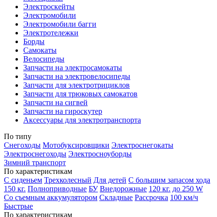
Электроскейты
Электромобили
Электромобили багги
Электротележки
Борды
Самокаты
Велосипеды
Запчасти на электросамокаты
Запчасти на электровелосипеды
Запчасти для электротрициклов
Запчасти для трюковых самокатов
Запчасти на сигвей
Запчасти на гироскутер
Аксессуары для электротранспорта
По типу
Снегоходы
Мотобуксировщики
Электроснегокаты
Электроснегоходы
Электросноуборды
Зимний транспорт
По характеристикам
С сиденьем
Трехколесный
Для детей
С большим запасом хода
150 кг.
Полноприводные
БУ
Внедорожные
120 кг.
до 250 W
Со съемным аккумулятором
Складные
Рассрочка
100 км/ч
Быстрые
По характеристикам