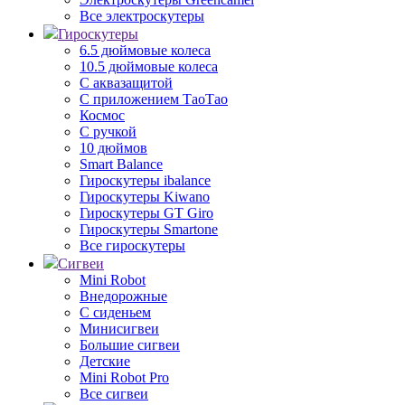
Все электроскутеры
Гироскутеры
6.5 дюймовые колеса
10.5 дюймовые колеса
С аквазащитой
С приложением ТаоТао
Космос
С ручкой
10 дюймов
Smart Balance
Гироскутеры ibalance
Гироскутеры Kiwano
Гироскутеры GT Giro
Гироскутеры Smartone
Все гироскутеры
Сигвеи
Mini Robot
Внедорожные
С сиденьем
Минисигвеи
Большие сигвеи
Детские
Mini Robot Pro
Все сигвеи