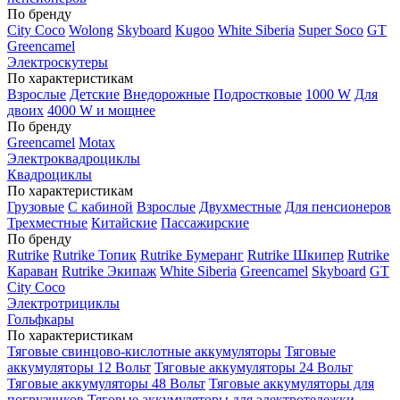
По бренду
City Coco
Wolong
Skyboard
Kugoo
White Siberia
Super Soco
GT
Greencamel
Электроскутеры
По характеристикам
Взрослые
Детские
Внедорожные
Подростковые
1000 W
Для
двоих
4000 W и мощнее
По бренду
Greencamel
Motax
Электроквадроциклы
Квадроциклы
По характеристикам
Грузовые
С кабиной
Взрослые
Двухместные
Для пенсионеров
Трехместные
Китайские
Пассажирские
По бренду
Rutrike
Rutrike Топик
Rutrike Бумеранг
Rutrike Шкипер
Rutrike
Караван
Rutrike Экипаж
White Siberia
Greencamel
Skyboard
GT
City Coco
Электротрициклы
Гольфкары
По характеристикам
Тяговые свинцово-кислотные аккумуляторы
Тяговые
аккумуляторы 12 Вольт
Тяговые аккумуляторы 24 Вольт
Тяговые аккумуляторы 48 Вольт
Тяговые аккумуляторы для
погрузчиков
Тяговые аккумуляторы для электротележки