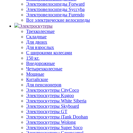
Электровелосипеды Forward
Электровелосипеды Syccyba
Электровелосипеды Furendo
Все электрические велосипеды
Электроскутеры
Трехколесные
Складные
Для двоих
Для взрослых
С широкими колесами
150 кг.
Внедорожные
Четырехколесные
Мощные
Китайские
Для пенсионеров
Электроскутеры CityCoco
Электроскутеры Kugoo
Электроскутеры White Siberia
Электроскутеры Skyboard
Электроскутеры GT
Электроскутеры iTank Doohan
Электроскутеры Wolong
Электроскутеры Super Soco
Электроскутеры Greencamel