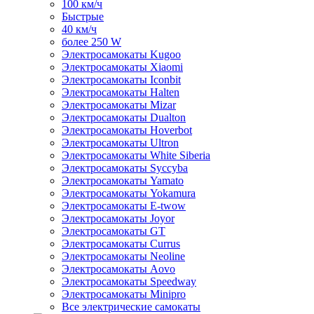
100 км/ч
Быстрые
40 км/ч
более 250 W
Электросамокаты Kugoo
Электросамокаты Xiaomi
Электросамокаты Iconbit
Электросамокаты Halten
Электросамокаты Mizar
Электросамокаты Dualton
Электросамокаты Hoverbot
Электросамокаты Ultron
Электросамокаты White Siberia
Электросамокаты Syccyba
Электросамокаты Yamato
Электросамокаты Yokamura
Электросамокаты E-twow
Электросамокаты Joyor
Электросамокаты GT
Электросамокаты Currus
Электросамокаты Neoline
Электросамокаты Aovo
Электросамокаты Speedway
Электросамокаты Minipro
Все электрические самокаты