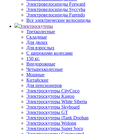
Электровелосипеды Forward
Электровелосипеды Syccyba
Электровелосипеды Furendo
Все электрические велосипеды
Электроскутеры
Трехколесные
Складные
Для двоих
Для взрослых
С широкими колесами
150 кг.
Внедорожные
Четырехколесные
Мощные
Китайские
Для пенсионеров
Электроскутеры CityCoco
Электроскутеры Kugoo
Электроскутеры White Siberia
Электроскутеры Skyboard
Электроскутеры GT
Электроскутеры iTank Doohan
Электроскутеры Wolong
Электроскутеры Super Soco
Электроскутеры Greencamel