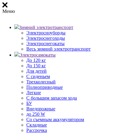
Меню
Зимний электротранспорт
Электросноуборды
Электроснегоходы
Электроснегокаты
Весь зимний электротранспорт
Электросамокаты
До 120 кг
До 150 кг
Для детей
С сиденьем
Трехколесный
Полноприводные
Легкие
С большим запасом хода
БУ
Внедорожные
до 250 W
Со съемным аккумулятором
Складные
Рассрочка