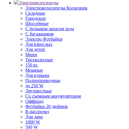
Электровелосипеды
Электровелосипеды Колхозник
Складные
Городские
Шоссейные
С большим запасом хода
С багажником
Электро Фэтбайки
Для взрослых
Для детей
Мини
Трехколесные
150 кг.
Мощные
Для курьера
Полноприводные
до 250 W
Двухместные
Со съемным аккумулятором
Оффроад
Фетбайки 20 дюймов
В рассрочку
Для дачи
1000 W
500 W