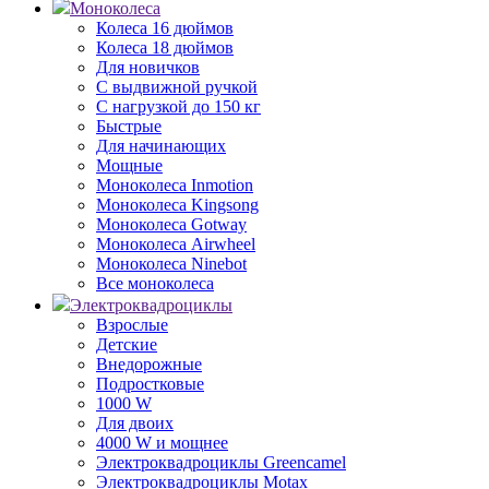
Моноколеса
Колеса 16 дюймов
Колеса 18 дюймов
Для новичков
С выдвижной ручкой
С нагрузкой до 150 кг
Быстрые
Для начинающих
Мощные
Моноколеса Inmotion
Моноколеса Kingsong
Моноколеса Gotway
Моноколеса Airwheel
Моноколеса Ninebot
Все моноколеса
Электроквадроциклы
Взрослые
Детские
Внедорожные
Подростковые
1000 W
Для двоих
4000 W и мощнее
Электроквадроциклы Greencamel
Электроквадроциклы Motax