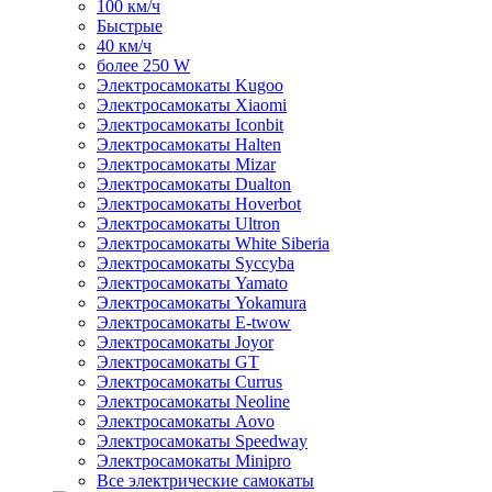
100 км/ч
Быстрые
40 км/ч
более 250 W
Электросамокаты Kugoo
Электросамокаты Xiaomi
Электросамокаты Iconbit
Электросамокаты Halten
Электросамокаты Mizar
Электросамокаты Dualton
Электросамокаты Hoverbot
Электросамокаты Ultron
Электросамокаты White Siberia
Электросамокаты Syccyba
Электросамокаты Yamato
Электросамокаты Yokamura
Электросамокаты E-twow
Электросамокаты Joyor
Электросамокаты GT
Электросамокаты Currus
Электросамокаты Neoline
Электросамокаты Aovo
Электросамокаты Speedway
Электросамокаты Minipro
Все электрические самокаты