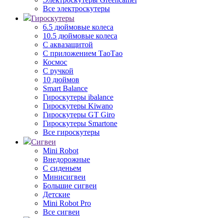
Все электроскутеры
Гироскутеры
6.5 дюймовые колеса
10.5 дюймовые колеса
С аквазащитой
С приложением ТаоТао
Космос
С ручкой
10 дюймов
Smart Balance
Гироскутеры ibalance
Гироскутеры Kiwano
Гироскутеры GT Giro
Гироскутеры Smartone
Все гироскутеры
Сигвеи
Mini Robot
Внедорожные
С сиденьем
Минисигвеи
Большие сигвеи
Детские
Mini Robot Pro
Все сигвеи