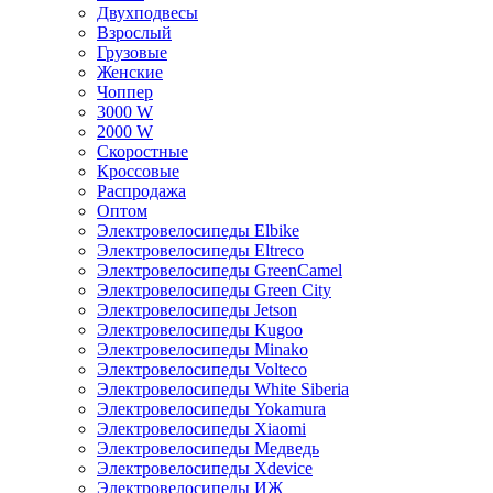
Двухподвесы
Взрослый
Грузовые
Женские
Чоппер
3000 W
2000 W
Скоростные
Кроссовые
Распродажа
Оптом
Электровелосипеды Elbike
Электровелосипеды Eltreco
Электровелосипеды GreenCamel
Электровелосипеды Green City
Электровелосипеды Jetson
Электровелосипеды Kugoo
Электровелосипеды Minako
Электровелосипеды Volteco
Электровелосипеды White Siberia
Электровелосипеды Yokamura
Электровелосипеды Xiaomi
Электровелосипеды Медведь
Электровелосипеды Xdevice
Электровелосипеды ИЖ