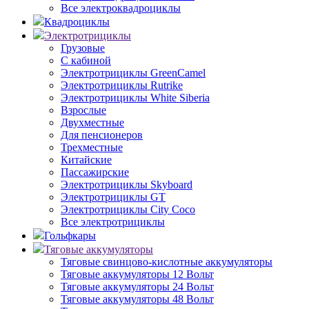
Все электроквадроциклы
Квадроциклы
Электротрициклы
Грузовые
С кабиной
Электротрициклы GreenCamel
Электротрициклы Rutrike
Электротрициклы White Siberia
Взрослые
Двухместные
Для пенсионеров
Трехместные
Китайские
Пассажирские
Электротрициклы Skyboard
Электротрициклы GT
Электротрициклы City Coco
Все электротрициклы
Гольфкары
Тяговые аккумуляторы
Тяговые свинцово-кислотные аккумуляторы
Тяговые аккумуляторы 12 Вольт
Тяговые аккумуляторы 24 Вольт
Тяговые аккумуляторы 48 Вольт