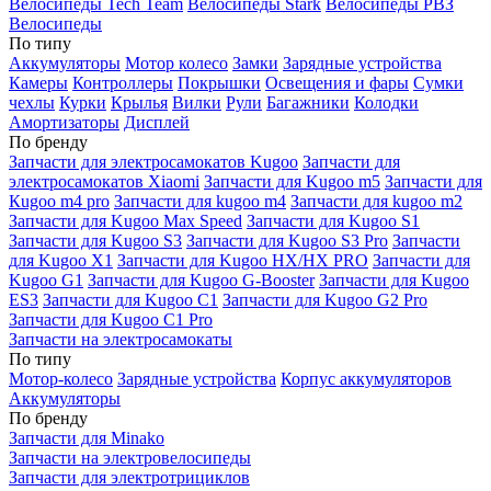
Велосипеды Tech Team
Велосипеды Stark
Велосипеды РВЗ
Велосипеды
По типу
Аккумуляторы
Мотор колесо
Замки
Зарядные устройства
Камеры
Контроллеры
Покрышки
Освещения и фары
Сумки
чехлы
Курки
Крылья
Вилки
Рули
Багажники
Колодки
Амортизаторы
Дисплей
По бренду
Запчасти для электросамокатов Kugoo
Запчасти для
электросамокатов Xiaomi
Запчасти для Kugoo m5
Запчасти для
Кugoo m4 pro
Запчасти для kugoo m4
Запчасти для kugoo m2
Запчасти для Kugoo Max Speed
Запчасти для Kugoo S1
Запчасти для Kugoo S3
Запчасти для Kugoo S3 Pro
Запчасти
для Kugoo X1
Запчасти для Kugoo HX/HX PRO
Запчасти для
Kugoo G1
Запчасти для Kugoo G-Booster
Запчасти для Kugoo
ES3
Запчасти для Kugoo C1
Запчасти для Kugoo G2 Pro
Запчасти для Kugoo C1 Pro
Запчасти на электросамокаты
По типу
Мотор-колесо
Зарядные устройства
Корпус аккумуляторов
Аккумуляторы
По бренду
Запчасти для Minako
Запчасти на электровелосипеды
Запчасти для электротрициклов