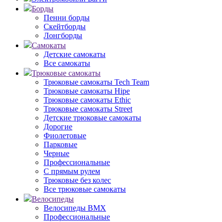
Борды
Пенни борды
Скейтборды
Лонгборды
Самокаты
Детские самокаты
Все самокаты
Трюковые самокаты
Трюковые самокаты Tech Team
Трюковые самокаты Hipe
Трюковые самокаты Ethic
Трюковые самокаты Street
Детские трюковые самокаты
Дорогие
Фиолетовые
Парковые
Черные
Профессиональные
С прямым рулем
Трюковые без колес
Все трюковые самокаты
Велосипеды
Велосипеды BMX
Профессиональные