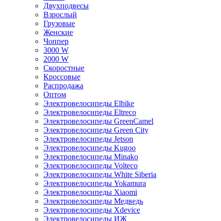
Двухподвесы
Взрослый
Грузовые
Женские
Чоппер
3000 W
2000 W
Скоростные
Кроссовые
Распродажа
Оптом
Электровелосипеды Elbike
Электровелосипеды Eltreco
Электровелосипеды GreenCamel
Электровелосипеды Green City
Электровелосипеды Jetson
Электровелосипеды Kugoo
Электровелосипеды Minako
Электровелосипеды Volteco
Электровелосипеды White Siberia
Электровелосипеды Yokamura
Электровелосипеды Xiaomi
Электровелосипеды Медведь
Электровелосипеды Xdevice
Электровелосипеды ИЖ