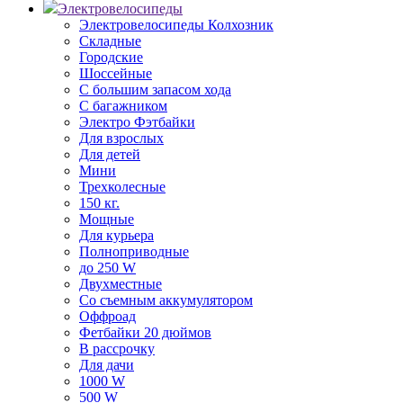
Электровелосипеды
Электровелосипеды Колхозник
Складные
Городские
Шоссейные
С большим запасом хода
С багажником
Электро Фэтбайки
Для взрослых
Для детей
Мини
Трехколесные
150 кг.
Мощные
Для курьера
Полноприводные
до 250 W
Двухместные
Со съемным аккумулятором
Оффроад
Фетбайки 20 дюймов
В рассрочку
Для дачи
1000 W
500 W