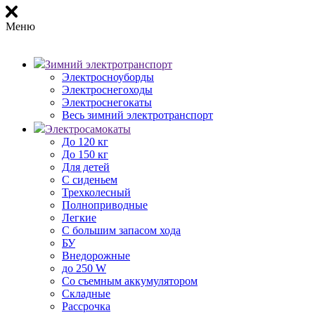
Меню
Зимний электротранспорт
Электросноуборды
Электроснегоходы
Электроснегокаты
Весь зимний электротранспорт
Электросамокаты
До 120 кг
До 150 кг
Для детей
С сиденьем
Трехколесный
Полноприводные
Легкие
С большим запасом хода
БУ
Внедорожные
до 250 W
Со съемным аккумулятором
Складные
Рассрочка