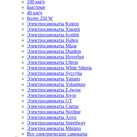
100 км/ч
Быстрые
40 км/ч
более 250 W
Электросамокаты Kugoo
Электросамокаты Xiaomi
Электросамокаты Iconbit
Электросамокаты Halten
Электросамокаты Mizar
Электросамокаты Dualton
Электросамокаты Hoverbot
Электросамокаты Ultron
Электросамокаты White Siberia
Электросамокаты Syccyba
Электросамокаты Yamato
Электросамокаты Yokamura
Электросамокаты E-twow
Электросамокаты Joyor
Электросамокаты GT
Электросамокаты Currus
Электросамокаты Neoline
Электросамокаты Aovo
Электросамокаты Speedway
Электросамокаты Minipro
Все электрические самокаты