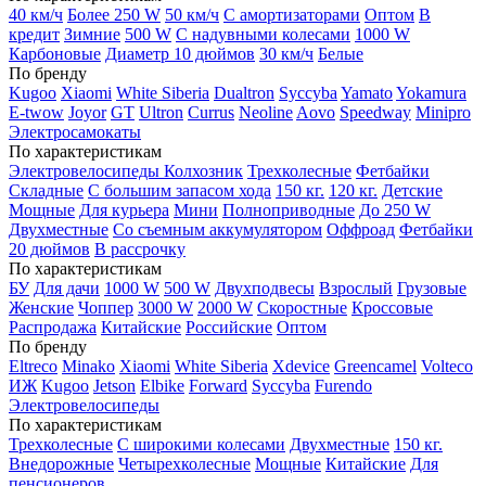
40 км/ч
Более 250 W
50 км/ч
С амортизаторами
Оптом
В
кредит
Зимние
500 W
С надувными колесами
1000 W
Карбоновые
Диаметр 10 дюймов
30 км/ч
Белые
По бренду
Kugoo
Xiaomi
White Siberia
Dualtron
Syccyba
Yamato
Yokamura
E-twow
Joyor
GT
Ultron
Currus
Neoline
Aovo
Speedway
Minipro
Электросамокаты
По характеристикам
Электровелосипеды Колхозник
Трехколесные
Фетбайки
Складные
С большим запасом хода
150 кг.
120 кг.
Детские
Мощные
Для курьера
Мини
Полноприводные
До 250 W
Двухместные
Со съемным аккумулятором
Оффроад
Фетбайки
20 дюймов
В рассрочку
По характеристикам
БУ
Для дачи
1000 W
500 W
Двухподвесы
Взрослый
Грузовые
Женские
Чоппер
3000 W
2000 W
Скоростные
Кроссовые
Распродажа
Китайские
Российские
Оптом
По бренду
Eltreco
Minako
Xiaomi
White Siberia
Xdevice
Greencamel
Volteco
ИЖ
Kugoo
Jetson
Elbike
Forward
Syccyba
Furendo
Электровелосипеды
По характеристикам
Трехколесные
С широкими колесами
Двухместные
150 кг.
Внедорожные
Четырехколесные
Мощные
Китайские
Для
пенсионеров