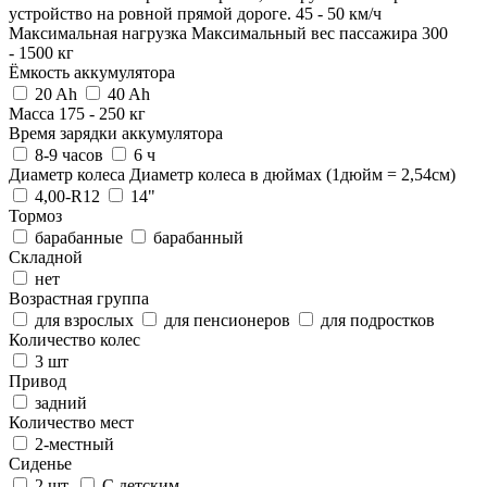
устройство на ровной прямой дороге.
45
-
50
км/ч
Максимальная нагрузка
Максимальный вес пассажира
300
-
1500
кг
Ёмкость аккумулятора
20 Ah
40 Ah
Масса
175
-
250
кг
Время зарядки аккумулятора
8-9 часов
6 ч
Диаметр колеса
Диаметр колеса в дюймах (1дюйм = 2,54см)
4,00-R12
14"
Тормоз
барабанные
барабанный
Складной
нет
Возрастная группа
для взрослых
для пенсионеров
для подростков
Количество колес
3 шт
Привод
задний
Количество мест
2-местный
Сиденье
2 шт.
С детским