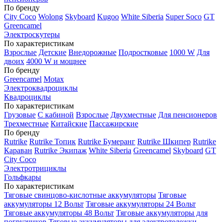
По бренду
City Coco
Wolong
Skyboard
Kugoo
White Siberia
Super Soco
GT
Greencamel
Электроскутеры
По характеристикам
Взрослые
Детские
Внедорожные
Подростковые
1000 W
Для
двоих
4000 W и мощнее
По бренду
Greencamel
Motax
Электроквадроциклы
Квадроциклы
По характеристикам
Грузовые
С кабиной
Взрослые
Двухместные
Для пенсионеров
Трехместные
Китайские
Пассажирские
По бренду
Rutrike
Rutrike Топик
Rutrike Бумеранг
Rutrike Шкипер
Rutrike
Караван
Rutrike Экипаж
White Siberia
Greencamel
Skyboard
GT
City Coco
Электротрициклы
Гольфкары
По характеристикам
Тяговые свинцово-кислотные аккумуляторы
Тяговые
аккумуляторы 12 Вольт
Тяговые аккумуляторы 24 Вольт
Тяговые аккумуляторы 48 Вольт
Тяговые аккумуляторы для
погрузчиков
Тяговые аккумуляторы для электротележки