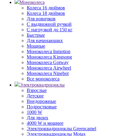
Моноколеса
Колеса 16 дюймов
Колеса 18 дюймов
Для новичков
С выдвижной ручкой
С нагрузкой до 150 кг
Быстрые
Для начинающих
Мощные
Моноколеса Inmotion
Моноколеса Kingsong
Моноколеса Gotway
Моноколеса Airwheel
Моноколеса Ninebot
Все моноколеса
Электроквадроциклы
Взрослые
Детские
Внедорожные
Подростковые
1000 W
Для двоих
4000 W и мощнее
Электроквадроциклы Greencamel
Электроквадроциклы Motax