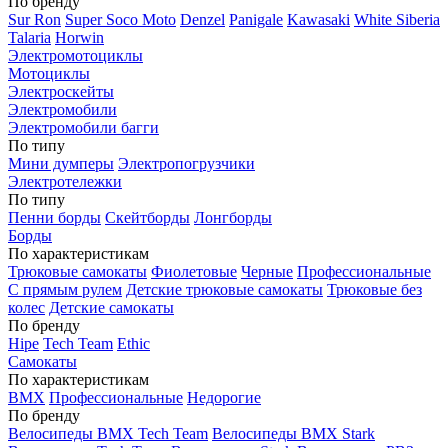
По бренду
Sur Ron
Super Soco Moto
Denzel
Panigale
Kawasaki
White Siberia
Talaria
Horwin
Электромотоциклы
Мотоциклы
Электроскейты
Электромобили
Электромобили багги
По типу
Мини думперы
Электропогрузчики
Электротележки
По типу
Пенни борды
Скейтборды
Лонгборды
Борды
По характеристикам
Трюковые самокаты
Фиолетовые
Черные
Профессиональные
С прямым рулем
Детские трюковые самокаты
Трюковые без
колес
Детские самокаты
По бренду
Hipe
Tech Team
Ethic
Самокаты
По характеристикам
BMX
Профессиональные
Недорогие
По бренду
Велосипеды BMX Tech Team
Велосипеды BMX Stark