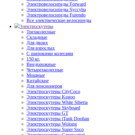
Электровелосипеды Forward
Электровелосипеды Syccyba
Электровелосипеды Furendo
Все электрические велосипеды
Электроскутеры
Трехколесные
Складные
Для двоих
Для взрослых
С широкими колесами
150 кг.
Внедорожные
Четырехколесные
Мощные
Китайские
Для пенсионеров
Электроскутеры CityCoco
Электроскутеры Kugoo
Электроскутеры White Siberia
Электроскутеры Skyboard
Электроскутеры GT
Электроскутеры iTank Doohan
Электроскутеры Wolong
Электроскутеры Super Soco
Электроскутеры Greencamel