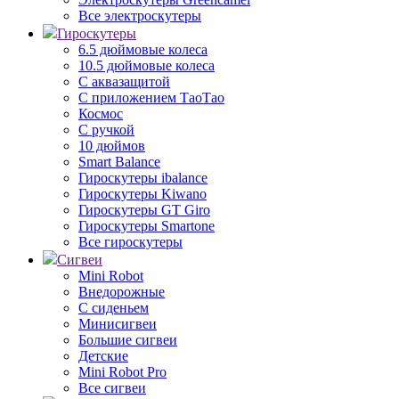
Все электроскутеры
Гироскутеры
6.5 дюймовые колеса
10.5 дюймовые колеса
С аквазащитой
С приложением ТаоТао
Космос
С ручкой
10 дюймов
Smart Balance
Гироскутеры ibalance
Гироскутеры Kiwano
Гироскутеры GT Giro
Гироскутеры Smartone
Все гироскутеры
Сигвеи
Mini Robot
Внедорожные
С сиденьем
Минисигвеи
Большие сигвеи
Детские
Mini Robot Pro
Все сигвеи