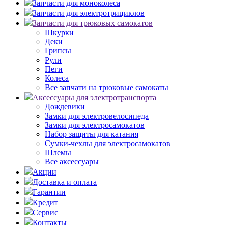
Запчасти для моноколеса
Запчасти для электротрициклов
Запчасти для трюковых самокатов
Шкурки
Деки
Грипсы
Рули
Пеги
Колеса
Все запчати на трюковые самокаты
Аксессуары для электротранспорта
Дождевики
Замки для электровелосипеда
Замки для электросамокатов
Набор защиты для катания
Сумки-чехлы для электросамокатов
Шлемы
Все аксессуары
Акции
Доставка и оплата
Гарантии
Кредит
Сервис
Контакты