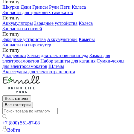
По типу
Шкурки
Деки
Грипсы
Рули
Пеги
Колеса
Запчасти для трюковых самокатов
По типу
Аккумуляторы
Зарядные устройства
Колеса
Запчасти на сигвей
По типу
Зарядные устройства
Аккумуляторы
Камеры
Запчасти на гироскутер
По типу
Дождевики
Замки для электровелосипеда
Замки для
электросамокатов
Набор защиты для катания
Сумки-чехлы
для электросамокатов
Шлемы
Аксессуары для электротранспорта
Весь каталог
Все категории
+7 (800) 551-87-08
Войти