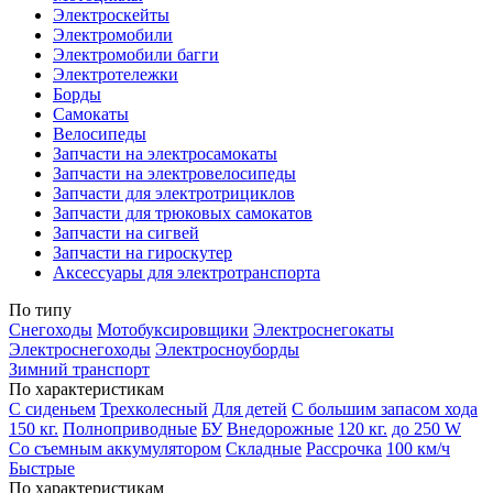
Электроскейты
Электромобили
Электромобили багги
Электротележки
Борды
Самокаты
Велосипеды
Запчасти на электросамокаты
Запчасти на электровелосипеды
Запчасти для электротрициклов
Запчасти для трюковых самокатов
Запчасти на сигвей
Запчасти на гироскутер
Аксессуары для электротранспорта
По типу
Снегоходы
Мотобуксировщики
Электроснегокаты
Электроснегоходы
Электросноуборды
Зимний транспорт
По характеристикам
С сиденьем
Трехколесный
Для детей
С большим запасом хода
150 кг.
Полноприводные
БУ
Внедорожные
120 кг.
до 250 W
Со съемным аккумулятором
Складные
Рассрочка
100 км/ч
Быстрые
По характеристикам