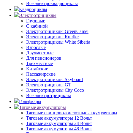
Все электроквадроциклы
Квадроциклы
Электротрициклы
Грузовые
С кабиной
Электротрициклы GreenCamel
Электротрициклы Rutrike
Электротрициклы White Siberia
Взрослые
Двухместные
Для пенсионеров
Трехместные
Китайские
Пассажирские
Электротрициклы Skyboard
Электротрициклы GT
Электротрициклы City Coco
Все электротрициклы
Гольфкары
Тяговые аккумуляторы
Тяговые свинцово-кислотные аккумуляторы
Тяговые аккумуляторы 12 Вольт
Тяговые аккумуляторы 24 Вольт
Тяговые аккумуляторы 48 Вольт