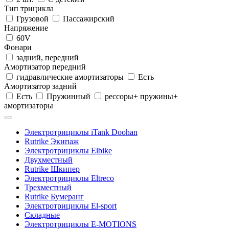
Тип трицикла
Грузовой
Пассажирский
Напряжение
60V
Фонари
задний, передний
Амортизатор передний
гидравлические амортизаторы
Есть
Амортизатор задний
Есть
Пружинный
рессоры+ пружины+
амортизаторы
Электротрициклы iTank Doohan
Rutrike Экипаж
Электротрициклы Elbike
Двухместный
Rutrike Шкипер
Электротрициклы Eltreco
Трехместный
Rutrike Бумеранг
Электротрициклы El-sport
Складные
Электротрициклы E-MOTIONS