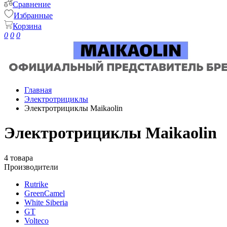
Сравнение
Избранные
Корзина
0
0
0
Главная
Электротрициклы
Электротрициклы Maikaolin
Электротрициклы Maikaolin
4 товара
Производители
Rutrike
GreenCamel
White Siberia
GT
Volteco