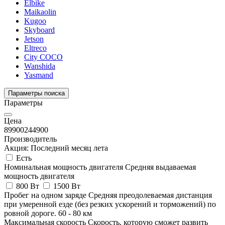
Elbike
Maikaolin
Kugoo
Skyboard
Jetson
Eltreco
City COCO
Wanshida
Yasmand
Параметры поиска
Параметры
Цена
89900
244900
Производитель
Акция: Последний месяц лета
Есть
Номинальная мощность двигателя
Средняя выдаваемая
мощность двигателя
800 Вт
1500 Вт
Пробег на одном заряде
Средняя преодолеваемая дистанция
при умеренной езде (без резких ускорений и торможений) по
ровной дороге.
60
-
80
км
Максимальная скорость
Скорость, которую сможет развить