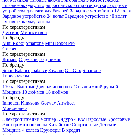
Тяговые аккумуляторы российского производства
Зарядные
устройства для тяговых батарей
Зарядное устройство 12 вольт
Зарядное устройство 24 вольт
Зарядное устройство 48 вольт
Тяговые аккумуляторы
По характеристикам
Детские
Минисигвеи
По бренду
Mini Robot
Smartone
Mini Robot Pro
Сигвеи
По характеристикам
Космос
С ручкой
10 дюймов
По бренду
Smart Balance
ibalance
Kiwano
GT Giro
Smartone
Гироскутеры
По характеристикам
150 кг.
Быстрые
Для начинающих
С выдвижной ручкой
Мощные
18 дюймов
16 дюймов
По бренду
Inmotion
Kingsong
Gotway
Airwheel
Моноколеса
По характеристикам
Электропитбайки
Чоппер
Эндуро
4 Kw
Взрослые
Кроссовые
Электромотороллеры
Китайские
Спортивные
Детские
Мощные
4 колеса
Круизеры
В кредит