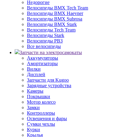
Недорогие
Велосипеды BMX Tech Team
Велосипеды BMX Haevner
Велосипеды BMX Subrosa
Велосипеды BMX Stark
Велосипеды Tech Team
Велосипеды Stark
Велосипеды РВЗ
Все велосипеды
Запчасти на электросамокаты
Аккумуляторы
Амортизаторы
Вилки
Дисплей
Запчасти для Kugoo
Зарядные устройства
Камеры
Покрышки
Мотор колесо
Замки
Контроллеры
Освещения и фары
Сумки чехлы
Курки
Крылья