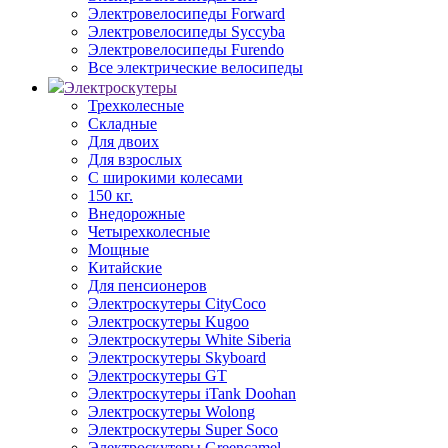
Электровелосипеды Forward
Электровелосипеды Syccyba
Электровелосипеды Furendo
Все электрические велосипеды
Электроскутеры
Трехколесные
Складные
Для двоих
Для взрослых
С широкими колесами
150 кг.
Внедорожные
Четырехколесные
Мощные
Китайские
Для пенсионеров
Электроскутеры CityCoco
Электроскутеры Kugoo
Электроскутеры White Siberia
Электроскутеры Skyboard
Электроскутеры GT
Электроскутеры iTank Doohan
Электроскутеры Wolong
Электроскутеры Super Soco
Электроскутеры Greencamel