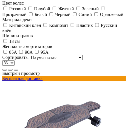
Цвет колес
Розовый
Голубой
Желтый
Зеленый
Прозрачный
Белый
Черный
Синий
Оранжевый
Материал деки
Китайский клён
Композит
Пластик
Русский
клён
Ширина траков
18 см
Жесткость амортизаторов
85A
90A
95A
Сортировать:
Быстрый просмотр
Бесплатная доставка