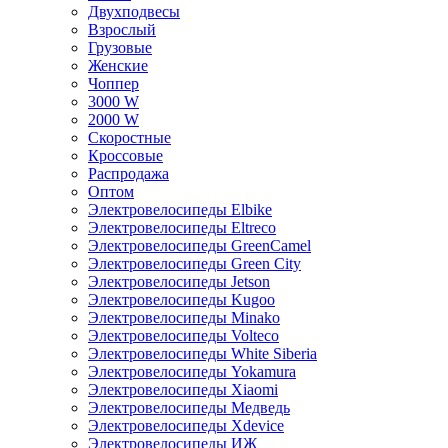
Двухподвесы
Взрослый
Грузовые
Женские
Чоппер
3000 W
2000 W
Скоростные
Кроссовые
Распродажа
Оптом
Электровелосипеды Elbike
Электровелосипеды Eltreco
Электровелосипеды GreenCamel
Электровелосипеды Green City
Электровелосипеды Jetson
Электровелосипеды Kugoo
Электровелосипеды Minako
Электровелосипеды Volteco
Электровелосипеды White Siberia
Электровелосипеды Yokamura
Электровелосипеды Xiaomi
Электровелосипеды Медведь
Электровелосипеды Xdevice
Электровелосипеды ИЖ