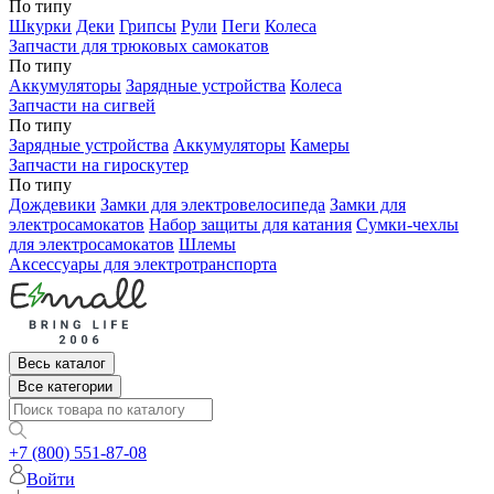
По типу
Шкурки
Деки
Грипсы
Рули
Пеги
Колеса
Запчасти для трюковых самокатов
По типу
Аккумуляторы
Зарядные устройства
Колеса
Запчасти на сигвей
По типу
Зарядные устройства
Аккумуляторы
Камеры
Запчасти на гироскутер
По типу
Дождевики
Замки для электровелосипеда
Замки для
электросамокатов
Набор защиты для катания
Сумки-чехлы
для электросамокатов
Шлемы
Аксессуары для электротранспорта
Весь каталог
Все категории
+7 (800) 551-87-08
Войти