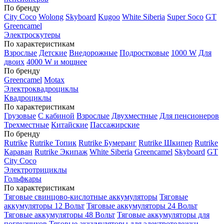
По бренду
City Coco
Wolong
Skyboard
Kugoo
White Siberia
Super Soco
GT
Greencamel
Электроскутеры
По характеристикам
Взрослые
Детские
Внедорожные
Подростковые
1000 W
Для
двоих
4000 W и мощнее
По бренду
Greencamel
Motax
Электроквадроциклы
Квадроциклы
По характеристикам
Грузовые
С кабиной
Взрослые
Двухместные
Для пенсионеров
Трехместные
Китайские
Пассажирские
По бренду
Rutrike
Rutrike Топик
Rutrike Бумеранг
Rutrike Шкипер
Rutrike
Караван
Rutrike Экипаж
White Siberia
Greencamel
Skyboard
GT
City Coco
Электротрициклы
Гольфкары
По характеристикам
Тяговые свинцово-кислотные аккумуляторы
Тяговые
аккумуляторы 12 Вольт
Тяговые аккумуляторы 24 Вольт
Тяговые аккумуляторы 48 Вольт
Тяговые аккумуляторы для
погрузчиков
Тяговые аккумуляторы для электротележки