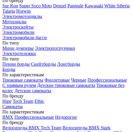
По бренду
Sur Ron
Super Soco Moto
Denzel
Panigale
Kawasaki
White Siberia
Talaria
Horwin
Электромотоциклы
Мотоциклы
Электроскейты
Электромобили
Электромобили багги
По типу
Мини думперы
Электропогрузчики
Электротележки
По типу
Пенни борды
Скейтборды
Лонгборды
Борды
По характеристикам
Трюковые самокаты
Фиолетовые
Черные
Профессиональные
С прямым рулем
Детские трюковые самокаты
Трюковые без
колес
Детские самокаты
По бренду
Hipe
Tech Team
Ethic
Самокаты
По характеристикам
BMX
Профессиональные
Недорогие
По бренду
Велосипеды BMX Tech Team
Велосипеды BMX Stark