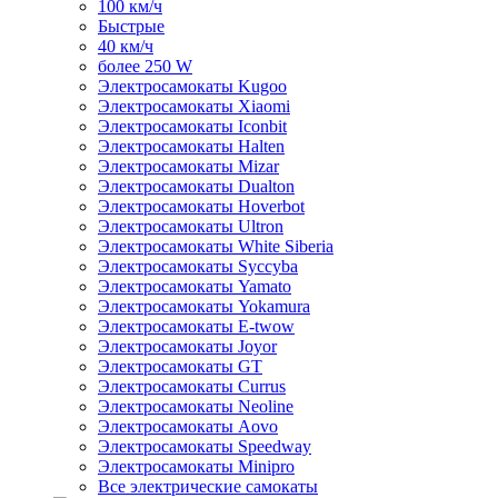
100 км/ч
Быстрые
40 км/ч
более 250 W
Электросамокаты Kugoo
Электросамокаты Xiaomi
Электросамокаты Iconbit
Электросамокаты Halten
Электросамокаты Mizar
Электросамокаты Dualton
Электросамокаты Hoverbot
Электросамокаты Ultron
Электросамокаты White Siberia
Электросамокаты Syccyba
Электросамокаты Yamato
Электросамокаты Yokamura
Электросамокаты E-twow
Электросамокаты Joyor
Электросамокаты GT
Электросамокаты Currus
Электросамокаты Neoline
Электросамокаты Aovo
Электросамокаты Speedway
Электросамокаты Minipro
Все электрические самокаты