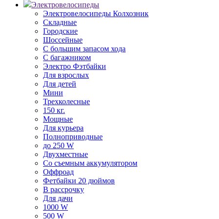
Электровелосипеды
Электровелосипеды Колхозник
Складные
Городские
Шоссейные
С большим запасом хода
С багажником
Электро Фэтбайки
Для взрослых
Для детей
Мини
Трехколесные
150 кг.
Мощные
Для курьера
Полноприводные
до 250 W
Двухместные
Со съемным аккумулятором
Оффроад
Фетбайки 20 дюймов
В рассрочку
Для дачи
1000 W
500 W