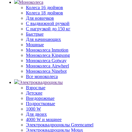
Моноколеса
Колеса 16 дюймов
Колеса 18 дюймов
Для новичков
С выдвижной ручкой
С нагрузкой до 150 кг
Быстрые
Для начинающих
Мощные
Моноколеса Inmotion
Моноколеса Kingsong
Моноколеса Gotway
Моноколеса Airwheel
Моноколеса Ninebot
Все моноколеса
Электроквадроциклы
Взрослые
Детские
Внедорожные
Подростковые
1000 W
Для двоих
4000 W и мощнее
Электроквадроциклы Greencamel
Электроквадроциклы Motax