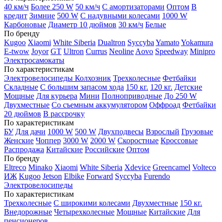
40 км/ч
Более 250 W
50 км/ч
С амортизаторами
Оптом
В
кредит
Зимние
500 W
С надувными колесами
1000 W
Карбоновые
Диаметр 10 дюймов
30 км/ч
Белые
По бренду
Kugoo
Xiaomi
White Siberia
Dualtron
Syccyba
Yamato
Yokamura
E-twow
Joyor
GT
Ultron
Currus
Neoline
Aovo
Speedway
Minipro
Электросамокаты
По характеристикам
Электровелосипеды Колхозник
Трехколесные
Фетбайки
Складные
С большим запасом хода
150 кг.
120 кг.
Детские
Мощные
Для курьера
Мини
Полноприводные
До 250 W
Двухместные
Со съемным аккумулятором
Оффроад
Фетбайки
20 дюймов
В рассрочку
По характеристикам
БУ
Для дачи
1000 W
500 W
Двухподвесы
Взрослый
Грузовые
Женские
Чоппер
3000 W
2000 W
Скоростные
Кроссовые
Распродажа
Китайские
Российские
Оптом
По бренду
Eltreco
Minako
Xiaomi
White Siberia
Xdevice
Greencamel
Volteco
ИЖ
Kugoo
Jetson
Elbike
Forward
Syccyba
Furendo
Электровелосипеды
По характеристикам
Трехколесные
С широкими колесами
Двухместные
150 кг.
Внедорожные
Четырехколесные
Мощные
Китайские
Для
пенсионеров