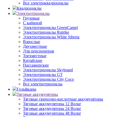
Все электроквадроциклы
Квадроциклы
Электротрициклы
Грузовые
С кабиной
Электротрициклы GreenCamel
Электротрициклы Rutrike
Электротрициклы White Siberia
Взрослые
Двухместные
Для пенсионеров
Трехместные
Китайские
Пассажирские
Электротрициклы Skyboard
Электротрициклы GT
Электротрициклы City Coco
Все электротрициклы
Гольфкары
Тяговые аккумуляторы
Тяговые свинцово-кислотные аккумуляторы
Тяговые аккумуляторы 12 Вольт
Тяговые аккумуляторы 24 Вольт
Тяговые аккумуляторы 48 Вольт