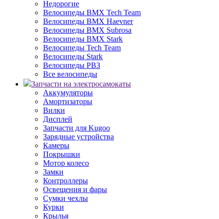
Недорогие
Велосипеды BMX Tech Team
Велосипеды BMX Haevner
Велосипеды BMX Subrosa
Велосипеды BMX Stark
Велосипеды Tech Team
Велосипеды Stark
Велосипеды РВЗ
Все велосипеды
Запчасти на электросамокаты
Аккумуляторы
Амортизаторы
Вилки
Дисплей
Запчасти для Kugoo
Зарядные устройства
Камеры
Покрышки
Мотор колесо
Замки
Контроллеры
Освещения и фары
Сумки чехлы
Курки
Крылья