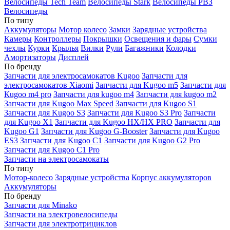
Велосипеды Tech Team
Велосипеды Stark
Велосипеды РВЗ
Велосипеды
По типу
Аккумуляторы
Мотор колесо
Замки
Зарядные устройства
Камеры
Контроллеры
Покрышки
Освещения и фары
Сумки
чехлы
Курки
Крылья
Вилки
Рули
Багажники
Колодки
Амортизаторы
Дисплей
По бренду
Запчасти для электросамокатов Kugoo
Запчасти для
электросамокатов Xiaomi
Запчасти для Kugoo m5
Запчасти для
Кugoo m4 pro
Запчасти для kugoo m4
Запчасти для kugoo m2
Запчасти для Kugoo Max Speed
Запчасти для Kugoo S1
Запчасти для Kugoo S3
Запчасти для Kugoo S3 Pro
Запчасти
для Kugoo X1
Запчасти для Kugoo HX/HX PRO
Запчасти для
Kugoo G1
Запчасти для Kugoo G-Booster
Запчасти для Kugoo
ES3
Запчасти для Kugoo C1
Запчасти для Kugoo G2 Pro
Запчасти для Kugoo C1 Pro
Запчасти на электросамокаты
По типу
Мотор-колесо
Зарядные устройства
Корпус аккумуляторов
Аккумуляторы
По бренду
Запчасти для Minako
Запчасти на электровелосипеды
Запчасти для электротрициклов