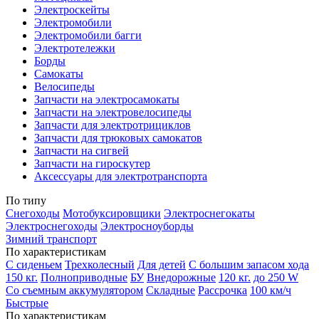
Электроскейты
Электромобили
Электромобили багги
Электротележки
Борды
Самокаты
Велосипеды
Запчасти на электросамокаты
Запчасти на электровелосипеды
Запчасти для электротрициклов
Запчасти для трюковых самокатов
Запчасти на сигвей
Запчасти на гироскутер
Аксессуары для электротранспорта
По типу
Снегоходы
Мотобуксировщики
Электроснегокаты
Электроснегоходы
Электросноуборды
Зимний транспорт
По характеристикам
С сиденьем
Трехколесный
Для детей
С большим запасом хода
150 кг.
Полноприводные
БУ
Внедорожные
120 кг.
до 250 W
Со съемным аккумулятором
Складные
Рассрочка
100 км/ч
Быстрые
По характеристикам