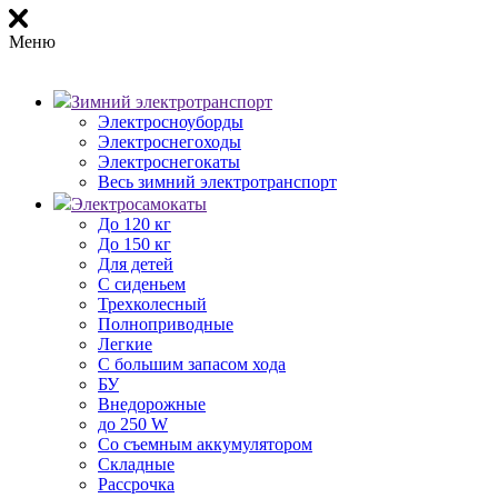
Меню
Зимний электротранспорт
Электросноуборды
Электроснегоходы
Электроснегокаты
Весь зимний электротранспорт
Электросамокаты
До 120 кг
До 150 кг
Для детей
С сиденьем
Трехколесный
Полноприводные
Легкие
С большим запасом хода
БУ
Внедорожные
до 250 W
Со съемным аккумулятором
Складные
Рассрочка