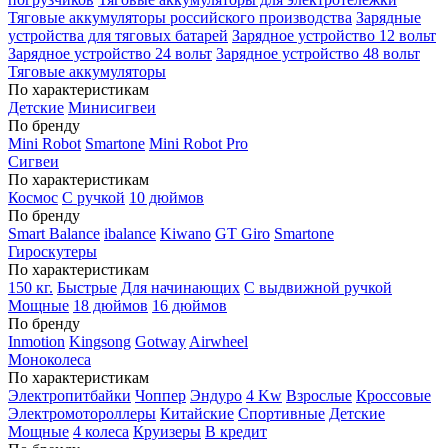
Тяговые аккумуляторы российского производства
Зарядные
устройства для тяговых батарей
Зарядное устройство 12 вольт
Зарядное устройство 24 вольт
Зарядное устройство 48 вольт
Тяговые аккумуляторы
По характеристикам
Детские
Минисигвеи
По бренду
Mini Robot
Smartone
Mini Robot Pro
Сигвеи
По характеристикам
Космос
С ручкой
10 дюймов
По бренду
Smart Balance
ibalance
Kiwano
GT Giro
Smartone
Гироскутеры
По характеристикам
150 кг.
Быстрые
Для начинающих
С выдвижной ручкой
Мощные
18 дюймов
16 дюймов
По бренду
Inmotion
Kingsong
Gotway
Airwheel
Моноколеса
По характеристикам
Электропитбайки
Чоппер
Эндуро
4 Kw
Взрослые
Кроссовые
Электромотороллеры
Китайские
Спортивные
Детские
Мощные
4 колеса
Круизеры
В кредит