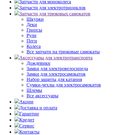
Запчасти для моноколеса
Запчасти для электротрициклов
Запчасти для трюковых самокатов
Шкурки
Деки
Грипсы
Рули
Пеги
Колеса
Все запчати на трюковые самокаты
Аксессуары для электротранспорта
Дождевики
Замки для электровелосипеда
Замки для электросамокатов
Набор защиты для катания
Сумки-чехлы для электросамокатов
Шлемы
Все аксессуары
Акции
Доставка и оплата
Гарантии
Кредит
Сервис
Контакты