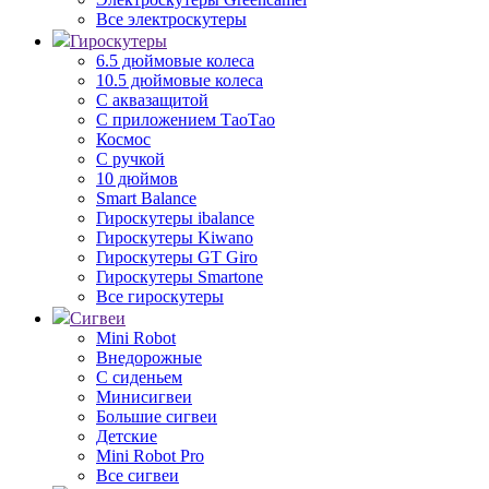
Все электроскутеры
Гироскутеры
6.5 дюймовые колеса
10.5 дюймовые колеса
С аквазащитой
С приложением ТаоТао
Космос
С ручкой
10 дюймов
Smart Balance
Гироскутеры ibalance
Гироскутеры Kiwano
Гироскутеры GT Giro
Гироскутеры Smartone
Все гироскутеры
Сигвеи
Mini Robot
Внедорожные
С сиденьем
Минисигвеи
Большие сигвеи
Детские
Mini Robot Pro
Все сигвеи