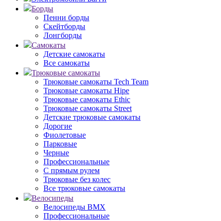
Борды
Пенни борды
Скейтборды
Лонгборды
Самокаты
Детские самокаты
Все самокаты
Трюковые самокаты
Трюковые самокаты Tech Team
Трюковые самокаты Hipe
Трюковые самокаты Ethic
Трюковые самокаты Street
Детские трюковые самокаты
Дорогие
Фиолетовые
Парковые
Черные
Профессиональные
С прямым рулем
Трюковые без колес
Все трюковые самокаты
Велосипеды
Велосипеды BMX
Профессиональные