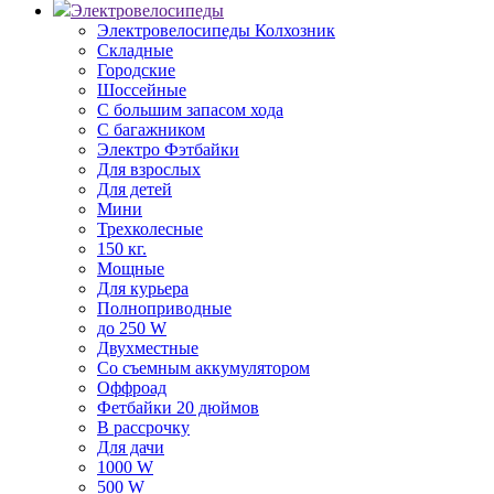
Электровелосипеды
Электровелосипеды Колхозник
Складные
Городские
Шоссейные
С большим запасом хода
С багажником
Электро Фэтбайки
Для взрослых
Для детей
Мини
Трехколесные
150 кг.
Мощные
Для курьера
Полноприводные
до 250 W
Двухместные
Со съемным аккумулятором
Оффроад
Фетбайки 20 дюймов
В рассрочку
Для дачи
1000 W
500 W