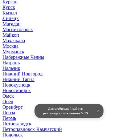
Курган
Курск
Кызыл
Липецк
Магадан
Магнитогорск
Майкоп
Махачкала
Москва
Мурманск
Набережные Челны
Назрань
Нальчик
Нижний Новгород
Нижний Тагил
Новокузнецк
Новосибирск
Омск
Орел
Оренбург
Для стабильной работы
×
Пенза
рекомендуем
отключить VPN
Пермь
Петрозаводск
Петропавловск-Камчатский
Подольск