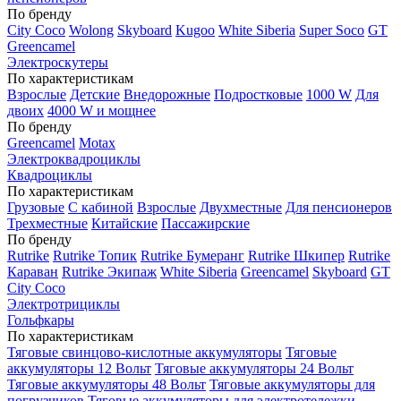
По бренду
City Coco
Wolong
Skyboard
Kugoo
White Siberia
Super Soco
GT
Greencamel
Электроскутеры
По характеристикам
Взрослые
Детские
Внедорожные
Подростковые
1000 W
Для
двоих
4000 W и мощнее
По бренду
Greencamel
Motax
Электроквадроциклы
Квадроциклы
По характеристикам
Грузовые
С кабиной
Взрослые
Двухместные
Для пенсионеров
Трехместные
Китайские
Пассажирские
По бренду
Rutrike
Rutrike Топик
Rutrike Бумеранг
Rutrike Шкипер
Rutrike
Караван
Rutrike Экипаж
White Siberia
Greencamel
Skyboard
GT
City Coco
Электротрициклы
Гольфкары
По характеристикам
Тяговые свинцово-кислотные аккумуляторы
Тяговые
аккумуляторы 12 Вольт
Тяговые аккумуляторы 24 Вольт
Тяговые аккумуляторы 48 Вольт
Тяговые аккумуляторы для
погрузчиков
Тяговые аккумуляторы для электротележки