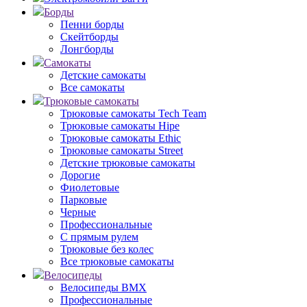
Борды
Пенни борды
Скейтборды
Лонгборды
Самокаты
Детские самокаты
Все самокаты
Трюковые самокаты
Трюковые самокаты Tech Team
Трюковые самокаты Hipe
Трюковые самокаты Ethic
Трюковые самокаты Street
Детские трюковые самокаты
Дорогие
Фиолетовые
Парковые
Черные
Профессиональные
С прямым рулем
Трюковые без колес
Все трюковые самокаты
Велосипеды
Велосипеды BMX
Профессиональные