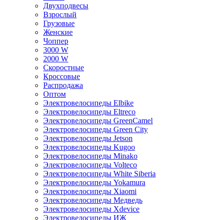
Двухподвесы
Взрослый
Грузовые
Женские
Чоппер
3000 W
2000 W
Скоростные
Кроссовые
Распродажа
Оптом
Электровелосипеды Elbike
Электровелосипеды Eltreco
Электровелосипеды GreenCamel
Электровелосипеды Green City
Электровелосипеды Jetson
Электровелосипеды Kugoo
Электровелосипеды Minako
Электровелосипеды Volteco
Электровелосипеды White Siberia
Электровелосипеды Yokamura
Электровелосипеды Xiaomi
Электровелосипеды Медведь
Электровелосипеды Xdevice
Электровелосипеды ИЖ