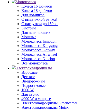
Моноколеса
Колеса 16 дюймов
Колеса 18 дюймов
Для новичков
С выдвижной ручкой
С нагрузкой до 150 кг
Быстрые
Для начинающих
Мощные
Моноколеса Inmotion
Моноколеса Kingsong
Моноколеса Gotway
Моноколеса Airwheel
Моноколеса Ninebot
Все моноколеса
Электроквадроциклы
Взрослые
Детские
Внедорожные
Подростковые
1000 W
Для двоих
4000 W и мощнее
Электроквадроциклы Greencamel
Электроквадроциклы Motax