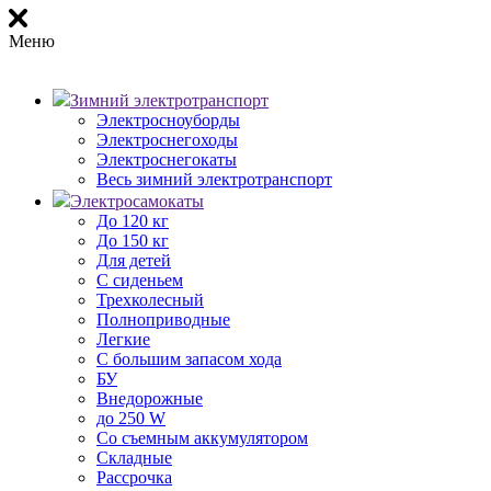
Меню
Зимний электротранспорт
Электросноуборды
Электроснегоходы
Электроснегокаты
Весь зимний электротранспорт
Электросамокаты
До 120 кг
До 150 кг
Для детей
С сиденьем
Трехколесный
Полноприводные
Легкие
С большим запасом хода
БУ
Внедорожные
до 250 W
Со съемным аккумулятором
Складные
Рассрочка