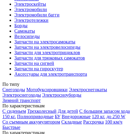
Электроскейты
Электромобили
Электромобили багги
Электротележки
Борды
Самокаты
Велосипеды
Запчасти на электросамокаты
Запчасти на электровелосипеды
Запчасти для электротрициклов
Запчасти для трюковых самокатов
Запчасти на сигвей
Запчасти на гироскутер
Аксессуары для электротранспорта
По типу
Снегоходы
Мотобуксировщики
Электроснегокаты
Электроснегоходы
Электросноуборды
Зимний транспорт
По характеристикам
С сиденьем
Трехколесный
Для детей
С большим запасом хода
150 кг.
Полноприводные
БУ
Внедорожные
120 кг.
до 250 W
Со съемным аккумулятором
Складные
Рассрочка
100 км/ч
Быстрые
По характеристикам