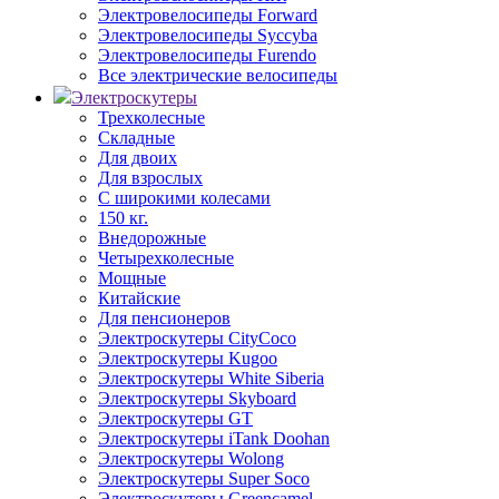
Электровелосипеды Forward
Электровелосипеды Syccyba
Электровелосипеды Furendo
Все электрические велосипеды
Электроскутеры
Трехколесные
Складные
Для двоих
Для взрослых
С широкими колесами
150 кг.
Внедорожные
Четырехколесные
Мощные
Китайские
Для пенсионеров
Электроскутеры CityCoco
Электроскутеры Kugoo
Электроскутеры White Siberia
Электроскутеры Skyboard
Электроскутеры GT
Электроскутеры iTank Doohan
Электроскутеры Wolong
Электроскутеры Super Soco
Электроскутеры Greencamel