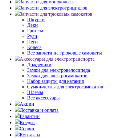
Запчасти для моноколеса
Запчасти для электротрициклов
Запчасти для трюковых самокатов
Шкурки
Деки
Грипсы
Рули
Пеги
Колеса
Все запчати на трюковые самокаты
Аксессуары для электротранспорта
Дождевики
Замки для электровелосипеда
Замки для электросамокатов
Набор защиты для катания
Сумки-чехлы для электросамокатов
Шлемы
Все аксессуары
Акции
Доставка и оплата
Гарантии
Кредит
Сервис
Контакты