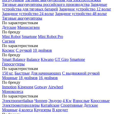
Тяговые аккумуляторы российского производства
Зарядные
устройства для тяговых батарей
Зарядное устройство 12 вольт
Зарядное устройство 24 вольт
Зарядное устройство 48 вольт
Тяговые аккумуляторы
По характеристикам
Детские
Минисигвеи
По бренду
Mini Robot
Smartone
Mini Robot Pro
Сигвеи
По характеристикам
Космос
С ручкой
10 дюймов
По бренду
Smart Balance
ibalance
Kiwano
GT Giro
Smartone
Гироскутеры
По характеристикам
150 кг.
Быстрые
Для начинающих
С выдвижной ручкой
Мощные
18 дюймов
16 дюймов
По бренду
Inmotion
Kingsong
Gotway
Airwheel
Моноколеса
По характеристикам
Электропитбайки
Чоппер
Эндуро
4 Kw
Взрослые
Кроссовые
Электромотороллеры
Китайские
Спортивные
Детские
Мощные
4 колеса
Круизеры
В кредит