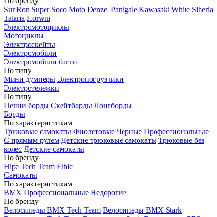
По бренду
Sur Ron
Super Soco Moto
Denzel
Panigale
Kawasaki
White Siberia
Talaria
Horwin
Электромотоциклы
Мотоциклы
Электроскейты
Электромобили
Электромобили багги
По типу
Мини думперы
Электропогрузчики
Электротележки
По типу
Пенни борды
Скейтборды
Лонгборды
Борды
По характеристикам
Трюковые самокаты
Фиолетовые
Черные
Профессиональные
С прямым рулем
Детские трюковые самокаты
Трюковые без
колес
Детские самокаты
По бренду
Hipe
Tech Team
Ethic
Самокаты
По характеристикам
BMX
Профессиональные
Недорогие
По бренду
Велосипеды BMX Tech Team
Велосипеды BMX Stark