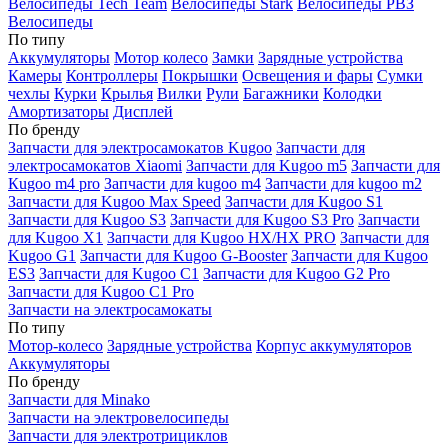
Велосипеды Tech Team
Велосипеды Stark
Велосипеды РВЗ
Велосипеды
По типу
Аккумуляторы
Мотор колесо
Замки
Зарядные устройства
Камеры
Контроллеры
Покрышки
Освещения и фары
Сумки
чехлы
Курки
Крылья
Вилки
Рули
Багажники
Колодки
Амортизаторы
Дисплей
По бренду
Запчасти для электросамокатов Kugoo
Запчасти для
электросамокатов Xiaomi
Запчасти для Kugoo m5
Запчасти для
Кugoo m4 pro
Запчасти для kugoo m4
Запчасти для kugoo m2
Запчасти для Kugoo Max Speed
Запчасти для Kugoo S1
Запчасти для Kugoo S3
Запчасти для Kugoo S3 Pro
Запчасти
для Kugoo X1
Запчасти для Kugoo HX/HX PRO
Запчасти для
Kugoo G1
Запчасти для Kugoo G-Booster
Запчасти для Kugoo
ES3
Запчасти для Kugoo C1
Запчасти для Kugoo G2 Pro
Запчасти для Kugoo C1 Pro
Запчасти на электросамокаты
По типу
Мотор-колесо
Зарядные устройства
Корпус аккумуляторов
Аккумуляторы
По бренду
Запчасти для Minako
Запчасти на электровелосипеды
Запчасти для электротрициклов