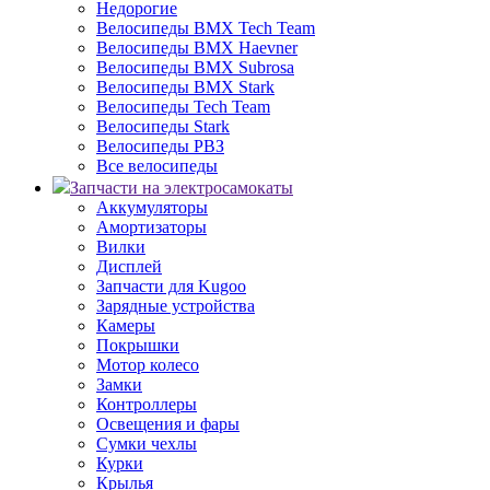
Недорогие
Велосипеды BMX Tech Team
Велосипеды BMX Haevner
Велосипеды BMX Subrosa
Велосипеды BMX Stark
Велосипеды Tech Team
Велосипеды Stark
Велосипеды РВЗ
Все велосипеды
Запчасти на электросамокаты
Аккумуляторы
Амортизаторы
Вилки
Дисплей
Запчасти для Kugoo
Зарядные устройства
Камеры
Покрышки
Мотор колесо
Замки
Контроллеры
Освещения и фары
Сумки чехлы
Курки
Крылья