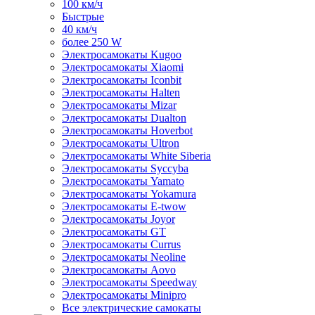
100 км/ч
Быстрые
40 км/ч
более 250 W
Электросамокаты Kugoo
Электросамокаты Xiaomi
Электросамокаты Iconbit
Электросамокаты Halten
Электросамокаты Mizar
Электросамокаты Dualton
Электросамокаты Hoverbot
Электросамокаты Ultron
Электросамокаты White Siberia
Электросамокаты Syccyba
Электросамокаты Yamato
Электросамокаты Yokamura
Электросамокаты E-twow
Электросамокаты Joyor
Электросамокаты GT
Электросамокаты Currus
Электросамокаты Neoline
Электросамокаты Aovo
Электросамокаты Speedway
Электросамокаты Minipro
Все электрические самокаты