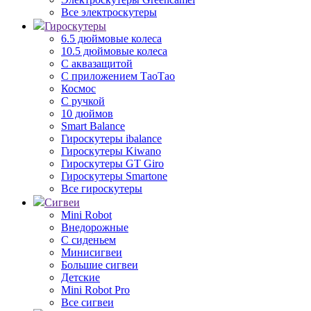
Все электроскутеры
Гироскутеры
6.5 дюймовые колеса
10.5 дюймовые колеса
С аквазащитой
С приложением ТаоТао
Космос
С ручкой
10 дюймов
Smart Balance
Гироскутеры ibalance
Гироскутеры Kiwano
Гироскутеры GT Giro
Гироскутеры Smartone
Все гироскутеры
Сигвеи
Mini Robot
Внедорожные
С сиденьем
Минисигвеи
Большие сигвеи
Детские
Mini Robot Pro
Все сигвеи