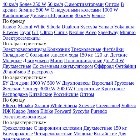
40 км/ч
Более 250 W
50 км/ч
С амортизаторами
Оптом
В
кредит
Зимние
500 W
С надувными колесами
1000 W
Карбоновые
Диаметр 10 дюймов
30 км/ч
Белые
По бренду
Kugoo
Xiaomi
White Siberia
Dualtron
Syccyba
Yamato
Yokamura
E-twow
Joyor
GT
Ultron
Currus
Neoline
Aovo
Speedway
Minipro
Электросамокаты
По характеристикам
Электровелосипеды Колхозник
Трехколесные
Фетбайки
Складные
С большим запасом хода
150 кг.
120 кг.
Детские
Мощные
Для курьера
Мини
Полноприводные
До 250 W
Двухместные
Со съемным аккумулятором
Оффроад
Фетбайки
20 дюймов
В рассрочку
По характеристикам
БУ
Для дачи
1000 W
500 W
Двухподвесы
Взрослый
Грузовые
Женские
Чоппер
3000 W
2000 W
Скоростные
Кроссовые
Распродажа
Китайские
Российские
Оптом
По бренду
Eltreco
Minako
Xiaomi
White Siberia
Xdevice
Greencamel
Volteco
ИЖ
Kugoo
Jetson
Elbike
Forward
Syccyba
Furendo
Электровелосипеды
По характеристикам
Трехколесные
С широкими колесами
Двухместные
150 кг.
Внедорожные
Четырехколесные
Мощные
Китайские
Для
пенсионеров