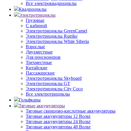
Все электроквадроциклы
Квадроциклы
Электротрициклы
Грузовые
С кабиной
Электротрициклы GreenCamel
Электротрициклы Rutrike
Электротрициклы White Siberia
Взрослые
Двухместные
Для пенсионеров
Трехместные
Китайские
Пассажирские
Электротрициклы Skyboard
Электротрициклы GT
Электротрициклы City Coco
Все электротрициклы
Гольфкары
Тяговые аккумуляторы
Тяговые свинцово-кислотные аккумуляторы
Тяговые аккумуляторы 12 Вольт
Тяговые аккумуляторы 24 Вольт
Тяговые аккумуляторы 48 Вольт