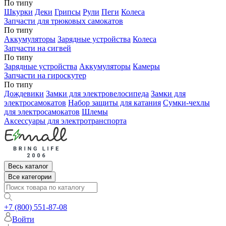
По типу
Шкурки
Деки
Грипсы
Рули
Пеги
Колеса
Запчасти для трюковых самокатов
По типу
Аккумуляторы
Зарядные устройства
Колеса
Запчасти на сигвей
По типу
Зарядные устройства
Аккумуляторы
Камеры
Запчасти на гироскутер
По типу
Дождевики
Замки для электровелосипеда
Замки для
электросамокатов
Набор защиты для катания
Сумки-чехлы
для электросамокатов
Шлемы
Аксессуары для электротранспорта
Весь каталог
Все категории
+7 (800) 551-87-08
Войти