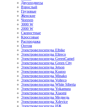
Двухподвесы
Взрослый
Грузовые
Женские
Чоппер
3000 W
2000 W
Скоростные
Кроссовые
Распродажа
Оптом
Электровелосипеды Elbike
Электровелосипеды Eltreco
Электровелосипеды GreenCamel
Электровелосипеды Green City
Электровелосипеды Jetson
Электровелосипеды Kugoo
Электровелосипеды Minako
Электровелосипеды Volteco
Электровелосипеды White Siberia
Электровелосипеды Yokamura
Электровелосипеды Xiaomi
Электровелосипеды Медведь
Электровелосипеды Xdevice
Электровелосипеды ИЖ