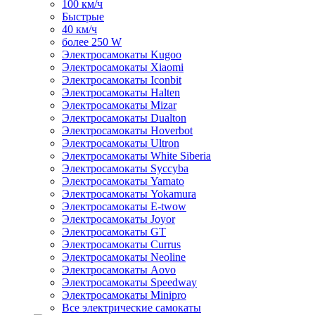
100 км/ч
Быстрые
40 км/ч
более 250 W
Электросамокаты Kugoo
Электросамокаты Xiaomi
Электросамокаты Iconbit
Электросамокаты Halten
Электросамокаты Mizar
Электросамокаты Dualton
Электросамокаты Hoverbot
Электросамокаты Ultron
Электросамокаты White Siberia
Электросамокаты Syccyba
Электросамокаты Yamato
Электросамокаты Yokamura
Электросамокаты E-twow
Электросамокаты Joyor
Электросамокаты GT
Электросамокаты Currus
Электросамокаты Neoline
Электросамокаты Aovo
Электросамокаты Speedway
Электросамокаты Minipro
Все электрические самокаты