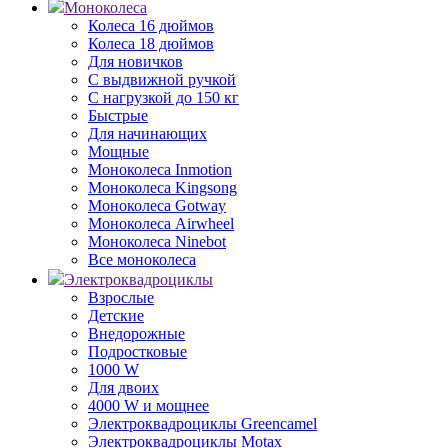
Моноколеса
Колеса 16 дюймов
Колеса 18 дюймов
Для новичков
С выдвижной ручкой
С нагрузкой до 150 кг
Быстрые
Для начинающих
Мощные
Моноколеса Inmotion
Моноколеса Kingsong
Моноколеса Gotway
Моноколеса Airwheel
Моноколеса Ninebot
Все моноколеса
Электроквадроциклы
Взрослые
Детские
Внедорожные
Подростковые
1000 W
Для двоих
4000 W и мощнее
Электроквадроциклы Greencamel
Электроквадроциклы Motax