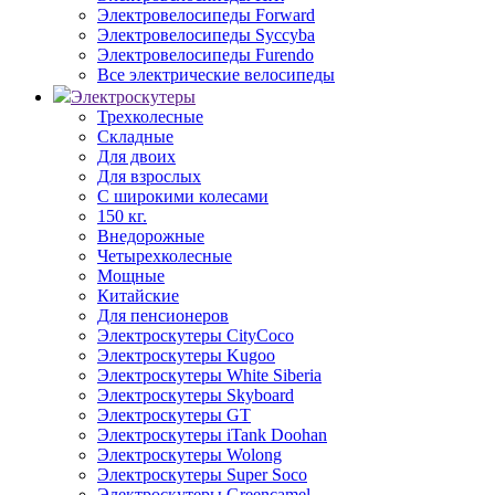
Электровелосипеды Forward
Электровелосипеды Syccyba
Электровелосипеды Furendo
Все электрические велосипеды
Электроскутеры
Трехколесные
Складные
Для двоих
Для взрослых
С широкими колесами
150 кг.
Внедорожные
Четырехколесные
Мощные
Китайские
Для пенсионеров
Электроскутеры CityCoco
Электроскутеры Kugoo
Электроскутеры White Siberia
Электроскутеры Skyboard
Электроскутеры GT
Электроскутеры iTank Doohan
Электроскутеры Wolong
Электроскутеры Super Soco
Электроскутеры Greencamel