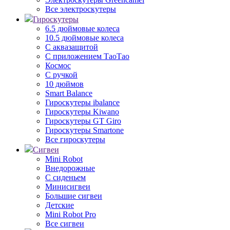
Все электроскутеры
Гироскутеры
6.5 дюймовые колеса
10.5 дюймовые колеса
С аквазащитой
С приложением ТаоТао
Космос
С ручкой
10 дюймов
Smart Balance
Гироскутеры ibalance
Гироскутеры Kiwano
Гироскутеры GT Giro
Гироскутеры Smartone
Все гироскутеры
Сигвеи
Mini Robot
Внедорожные
С сиденьем
Минисигвеи
Большие сигвеи
Детские
Mini Robot Pro
Все сигвеи