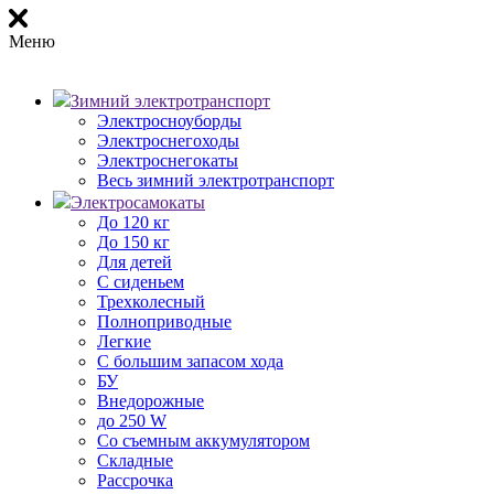
Меню
Зимний электротранспорт
Электросноуборды
Электроснегоходы
Электроснегокаты
Весь зимний электротранспорт
Электросамокаты
До 120 кг
До 150 кг
Для детей
С сиденьем
Трехколесный
Полноприводные
Легкие
С большим запасом хода
БУ
Внедорожные
до 250 W
Со съемным аккумулятором
Складные
Рассрочка