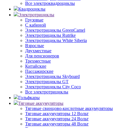
Все электроквадроциклы
Квадроциклы
Электротрициклы
Грузовые
С кабиной
Электротрициклы GreenCamel
Электротрициклы Rutrike
Электротрициклы White Siberia
Взрослые
Двухместные
Для пенсионеров
Трехместные
Китайские
Пассажирские
Электротрициклы Skyboard
Электротрициклы GT
Электротрициклы City Coco
Все электротрициклы
Гольфкары
Тяговые аккумуляторы
Тяговые свинцово-кислотные аккумуляторы
Тяговые аккумуляторы 12 Вольт
Тяговые аккумуляторы 24 Вольт
Тяговые аккумуляторы 48 Вольт