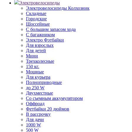
Электровелосипеды
Электровелосипеды Колхозник
Складные
Городские
Шоссейные
С большим запасом хода
С багажником
Электро Фэтбайки
Для взрослых
Для детей
Мини
Трехколесные
150 кг.
Мощные
Для курьера
Полноприводные
до 250 W
Двухместные
Со съемным аккумулятором
Оффроад
Фетбайки 20 дюймов
В рассрочку
Для дачи
1000 W
500 W