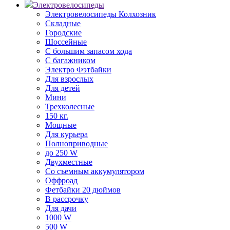
Электровелосипеды
Электровелосипеды Колхозник
Складные
Городские
Шоссейные
С большим запасом хода
С багажником
Электро Фэтбайки
Для взрослых
Для детей
Мини
Трехколесные
150 кг.
Мощные
Для курьера
Полноприводные
до 250 W
Двухместные
Со съемным аккумулятором
Оффроад
Фетбайки 20 дюймов
В рассрочку
Для дачи
1000 W
500 W