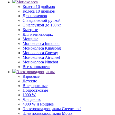
Моноколеса
Колеса 16 дюймов
Колеса 18 дюймов
Для новичков
С выдвижной ручкой
С нагрузкой до 150 кг
Быстрые
Для начинающих
Мощные
Моноколеса Inmotion
Моноколеса Kingsong
Моноколеса Gotway
Моноколеса Airwheel
Моноколеса Ninebot
Все моноколеса
Электроквадроциклы
Взрослые
Детские
Внедорожные
Подростковые
1000 W
Для двоих
4000 W и мощнее
Электроквадроциклы Greencamel
Электроквадроциклы Motax