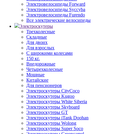
Электровелосипеды Forward
Электровелосипеды Syccyba
Электровелосипеды Furendo
Все электрические велосипеды
Электроскутеры
Трехколесные
Складные
Для двоих
Для взрослых
С широкими колесами
150 кг.
Внедорожные
Четырехколесные
Мощные
Китайские
Для пенсионеров
Электроскутеры CityCoco
Электроскутеры Kugoo
Электроскутеры White Siberia
Электроскутеры Skyboard
Электроскутеры GT
Электроскутеры iTank Doohan
Электроскутеры Wolong
Электроскутеры Super Soco
Электроскутеры Greencamel