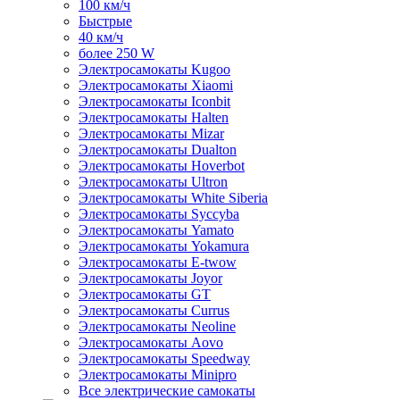
100 км/ч
Быстрые
40 км/ч
более 250 W
Электросамокаты Kugoo
Электросамокаты Xiaomi
Электросамокаты Iconbit
Электросамокаты Halten
Электросамокаты Mizar
Электросамокаты Dualton
Электросамокаты Hoverbot
Электросамокаты Ultron
Электросамокаты White Siberia
Электросамокаты Syccyba
Электросамокаты Yamato
Электросамокаты Yokamura
Электросамокаты E-twow
Электросамокаты Joyor
Электросамокаты GT
Электросамокаты Currus
Электросамокаты Neoline
Электросамокаты Aovo
Электросамокаты Speedway
Электросамокаты Minipro
Все электрические самокаты