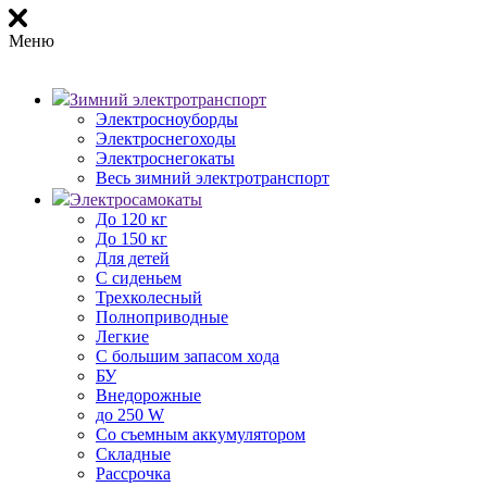
Меню
Зимний электротранспорт
Электросноуборды
Электроснегоходы
Электроснегокаты
Весь зимний электротранспорт
Электросамокаты
До 120 кг
До 150 кг
Для детей
С сиденьем
Трехколесный
Полноприводные
Легкие
С большим запасом хода
БУ
Внедорожные
до 250 W
Со съемным аккумулятором
Складные
Рассрочка