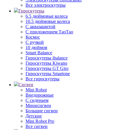
Все электроскутеры
Гироскутеры
6.5 дюймовые колеса
10.5 дюймовые колеса
С аквазащитой
С приложением ТаоТао
Космос
С ручкой
10 дюймов
Smart Balance
Гироскутеры ibalance
Гироскутеры Kiwano
Гироскутеры GT Giro
Гироскутеры Smartone
Все гироскутеры
Сигвеи
Mini Robot
Внедорожные
С сиденьем
Минисигвеи
Большие сигвеи
Детские
Mini Robot Pro
Все сигвеи