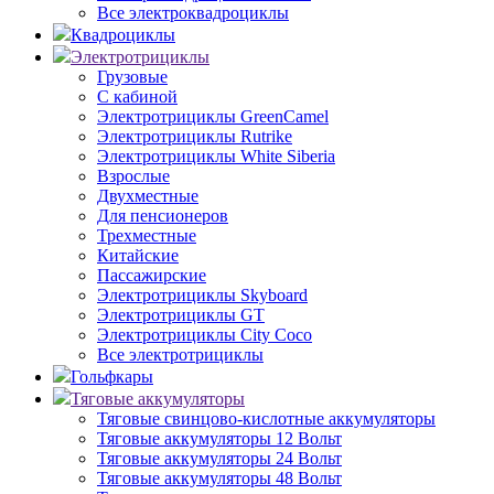
Все электроквадроциклы
Квадроциклы
Электротрициклы
Грузовые
С кабиной
Электротрициклы GreenCamel
Электротрициклы Rutrike
Электротрициклы White Siberia
Взрослые
Двухместные
Для пенсионеров
Трехместные
Китайские
Пассажирские
Электротрициклы Skyboard
Электротрициклы GT
Электротрициклы City Coco
Все электротрициклы
Гольфкары
Тяговые аккумуляторы
Тяговые свинцово-кислотные аккумуляторы
Тяговые аккумуляторы 12 Вольт
Тяговые аккумуляторы 24 Вольт
Тяговые аккумуляторы 48 Вольт