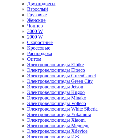
Двухподвесы
Взрослый
Грузовые
Женские
Чоппер
3000 W
2000 W
Скоростные
Кроссовые
Распродажа
Оптом
Электровелосипеды Elbike
Электровелосипеды Eltreco
Электровелосипеды GreenCamel
Электровелосипеды Green City
Электровелосипеды Jetson
Электровелосипеды Kugoo
Электровелосипеды Minako
Электровелосипеды Volteco
Электровелосипеды White Siberia
Электровелосипеды Yokamura
Электровелосипеды Xiaomi
Электровелосипеды Медведь
Электровелосипеды Xdevice
Электровелосипеды ИЖ