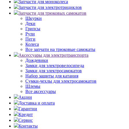
Запчасти для моноколеса
Запчасти для электротрициклов
Запчасти для трюковых самокатов
Шкурки
Деки
Грипсы
Рули
Пеги
Колеса
Все запчати на трюковые самокаты
Аксессуары для электротранспорта
Дождевики
Замки для электровелосипеда
Замки для электросамокатов
Набор защиты для катания
Сумки-чехлы для электросамокатов
Шлемы
Все аксессуары
Акции
Доставка и оплата
Гарантии
Кредит
Сервис
Контакты