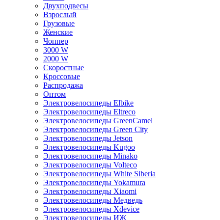
Двухподвесы
Взрослый
Грузовые
Женские
Чоппер
3000 W
2000 W
Скоростные
Кроссовые
Распродажа
Оптом
Электровелосипеды Elbike
Электровелосипеды Eltreco
Электровелосипеды GreenCamel
Электровелосипеды Green City
Электровелосипеды Jetson
Электровелосипеды Kugoo
Электровелосипеды Minako
Электровелосипеды Volteco
Электровелосипеды White Siberia
Электровелосипеды Yokamura
Электровелосипеды Xiaomi
Электровелосипеды Медведь
Электровелосипеды Xdevice
Электровелосипеды ИЖ