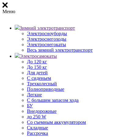
Меню
Зимний электротранспорт
Электросноуборды
Электроснегоходы
Электроснегокаты
Весь зимний электротранспорт
Электросамокаты
До 120 кг
До 150 кг
Для детей
С сиденьем
Трехколесный
Полноприводные
Легкие
С большим запасом хода
БУ
Внедорожные
до 250 W
Со съемным аккумулятором
Складные
Рассрочка