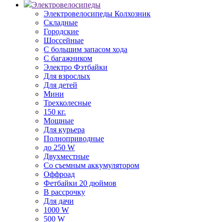
Электровелосипеды
Электровелосипеды Колхозник
Складные
Городские
Шоссейные
С большим запасом хода
С багажником
Электро Фэтбайки
Для взрослых
Для детей
Мини
Трехколесные
150 кг.
Мощные
Для курьера
Полноприводные
до 250 W
Двухместные
Со съемным аккумулятором
Оффроад
Фетбайки 20 дюймов
В рассрочку
Для дачи
1000 W
500 W