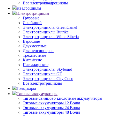
Все электроквадроциклы
Квадроциклы
Электротрициклы
Грузовые
С кабиной
Электротрициклы GreenCamel
Электротрициклы Rutrike
Электротрициклы White Siberia
Взрослые
Двухместные
Для пенсионеров
Трехместные
Китайские
Пассажирские
Электротрициклы Skyboard
Электротрициклы GT
Электротрициклы City Coco
Все электротрициклы
Гольфкары
Тяговые аккумуляторы
Тяговые свинцово-кислотные аккумуляторы
Тяговые аккумуляторы 12 Вольт
Тяговые аккумуляторы 24 Вольт
Тяговые аккумуляторы 48 Вольт