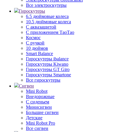
Все электроскутеры
Гироскутеры
6.5 дюймовые колеса
10.5 дюймовые колеса
С аквазащитой
С приложением ТаоТао
Космос
С ручкой
10 дюймов
Smart Balance
Гироскутеры ibalance
Гироскутеры Kiwano
Гироскутеры GT Giro
Гироскутеры Smartone
Все гироскутеры
Сигвеи
Mini Robot
Внедорожные
С сиденьем
Минисигвеи
Большие сигвеи
Детские
Mini Robot Pro
Все сигвеи