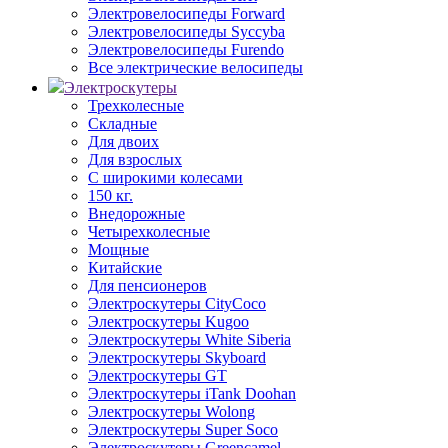
Электровелосипеды Forward
Электровелосипеды Syccyba
Электровелосипеды Furendo
Все электрические велосипеды
Электроскутеры
Трехколесные
Складные
Для двоих
Для взрослых
С широкими колесами
150 кг.
Внедорожные
Четырехколесные
Мощные
Китайские
Для пенсионеров
Электроскутеры CityCoco
Электроскутеры Kugoo
Электроскутеры White Siberia
Электроскутеры Skyboard
Электроскутеры GT
Электроскутеры iTank Doohan
Электроскутеры Wolong
Электроскутеры Super Soco
Электроскутеры Greencamel