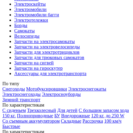
Электроскейты
Электромобили
Электромобили багги
Электротележки
Борды
Самокаты
Велосипеды
Запчасти на электросамокаты
Запчасти на электровелосипеды
Запчасти для электротрициклов
Запчасти для трюковых самокатов
Запчасти на сигвей
Запчасти на гироскутер
Аксессуары для электротранспорта
По типу
Снегоходы
Мотобуксировщики
Электроснегокаты
Электроснегоходы
Электросноуборды
Зимний транспорт
По характеристикам
С сиденьем
Трехколесный
Для детей
С большим запасом хода
150 кг.
Полноприводные
БУ
Внедорожные
120 кг.
до 250 W
Со съемным аккумулятором
Складные
Рассрочка
100 км/ч
Быстрые
По характеристикам