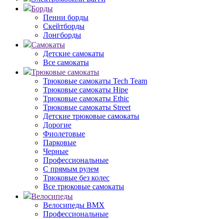
Борды
Пенни борды
Скейтборды
Лонгборды
Самокаты
Детские самокаты
Все самокаты
Трюковые самокаты
Трюковые самокаты Tech Team
Трюковые самокаты Hipe
Трюковые самокаты Ethic
Трюковые самокаты Street
Детские трюковые самокаты
Дорогие
Фиолетовые
Парковые
Черные
Профессиональные
С прямым рулем
Трюковые без колес
Все трюковые самокаты
Велосипеды
Велосипеды BMX
Профессиональные