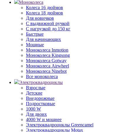
Моноколеса
Колеса 16 дюймов
Колеса 18 дюймов
Для новичков
С выдвижной ручкой
С нагрузкой до 150 кг
Быстрые
Для начинающих
Мощные
Моноколеса Inmotion
Моноколеса Kingsong
Моноколеса Gotway
Моноколеса Airwheel
Моноколеса Ninebot
Все моноколеса
Электроквадроциклы
Взрослые
Детские
Внедорожные
Подростковые
1000 W
Для двоих
4000 W и мощнее
Электроквадроциклы Greencamel
Электроквадроциклы Motax