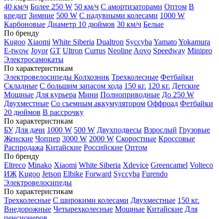
40 км/ч
Более 250 W
50 км/ч
С амортизаторами
Оптом
В
кредит
Зимние
500 W
С надувными колесами
1000 W
Карбоновые
Диаметр 10 дюймов
30 км/ч
Белые
По бренду
Kugoo
Xiaomi
White Siberia
Dualtron
Syccyba
Yamato
Yokamura
E-twow
Joyor
GT
Ultron
Currus
Neoline
Aovo
Speedway
Minipro
Электросамокаты
По характеристикам
Электровелосипеды Колхозник
Трехколесные
Фетбайки
Складные
С большим запасом хода
150 кг.
120 кг.
Детские
Мощные
Для курьера
Мини
Полноприводные
До 250 W
Двухместные
Со съемным аккумулятором
Оффроад
Фетбайки
20 дюймов
В рассрочку
По характеристикам
БУ
Для дачи
1000 W
500 W
Двухподвесы
Взрослый
Грузовые
Женские
Чоппер
3000 W
2000 W
Скоростные
Кроссовые
Распродажа
Китайские
Российские
Оптом
По бренду
Eltreco
Minako
Xiaomi
White Siberia
Xdevice
Greencamel
Volteco
ИЖ
Kugoo
Jetson
Elbike
Forward
Syccyba
Furendo
Электровелосипеды
По характеристикам
Трехколесные
С широкими колесами
Двухместные
150 кг.
Внедорожные
Четырехколесные
Мощные
Китайские
Для
пенсионеров