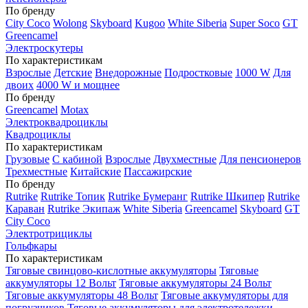
По бренду
City Coco
Wolong
Skyboard
Kugoo
White Siberia
Super Soco
GT
Greencamel
Электроскутеры
По характеристикам
Взрослые
Детские
Внедорожные
Подростковые
1000 W
Для
двоих
4000 W и мощнее
По бренду
Greencamel
Motax
Электроквадроциклы
Квадроциклы
По характеристикам
Грузовые
С кабиной
Взрослые
Двухместные
Для пенсионеров
Трехместные
Китайские
Пассажирские
По бренду
Rutrike
Rutrike Топик
Rutrike Бумеранг
Rutrike Шкипер
Rutrike
Караван
Rutrike Экипаж
White Siberia
Greencamel
Skyboard
GT
City Coco
Электротрициклы
Гольфкары
По характеристикам
Тяговые свинцово-кислотные аккумуляторы
Тяговые
аккумуляторы 12 Вольт
Тяговые аккумуляторы 24 Вольт
Тяговые аккумуляторы 48 Вольт
Тяговые аккумуляторы для
погрузчиков
Тяговые аккумуляторы для электротележки