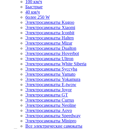
100 км/ч
Быстрые
40 км/ч
более 250 W
Электросамокаты Kugoo
Электросамокаты Xiaomi
Электросамокаты Iconbit
Электросамокаты Halten
Электросамокаты Mizar
Электросамокаты Dualton
Электросамокаты Hoverbot
Электросамокаты Ultron
Электросамокаты White Siberia
Электросамокаты Syccyba
Электросамокаты Yamato
Электросамокаты Yokamura
Электросамокаты E-twow
Электросамокаты Joyor
Электросамокаты GT
Электросамокаты Currus
Электросамокаты Neoline
Электросамокаты Aovo
Электросамокаты Speedway
Электросамокаты Minipro
Все электрические самокаты