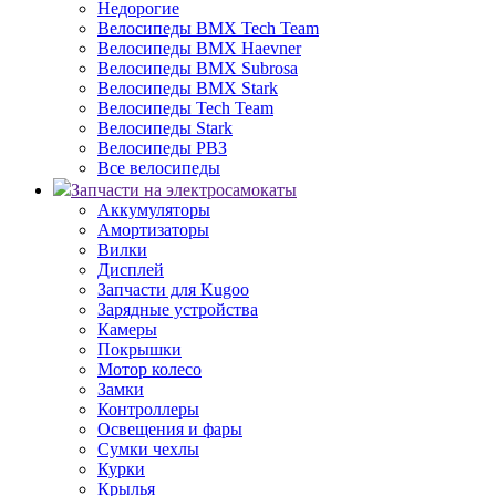
Недорогие
Велосипеды BMX Tech Team
Велосипеды BMX Haevner
Велосипеды BMX Subrosa
Велосипеды BMX Stark
Велосипеды Tech Team
Велосипеды Stark
Велосипеды РВЗ
Все велосипеды
Запчасти на электросамокаты
Аккумуляторы
Амортизаторы
Вилки
Дисплей
Запчасти для Kugoo
Зарядные устройства
Камеры
Покрышки
Мотор колесо
Замки
Контроллеры
Освещения и фары
Сумки чехлы
Курки
Крылья