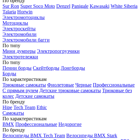
По бренду
Sur Ron
Super Soco Moto
Denzel
Panigale
Kawasaki
White Siberia
Talaria
Horwin
Электромотоциклы
Мотоциклы
Электроскейты
Электромобили
Электромобили багги
По типу
Мини думперы
Электропогрузчики
Электротележки
По типу
Пенни борды
Скейтборды
Лонгборды
Борды
По характеристикам
Трюковые самокаты
Фиолетовые
Черные
Профессиональные
С прямым рулем
Детские трюковые самокаты
Трюковые без
колес
Детские самокаты
По бренду
Hipe
Tech Team
Ethic
Самокаты
По характеристикам
BMX
Профессиональные
Недорогие
По бренду
Велосипеды BMX Tech Team
Велосипеды BMX Stark