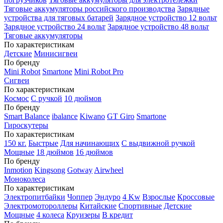
Тяговые аккумуляторы российского производства
Зарядные
устройства для тяговых батарей
Зарядное устройство 12 вольт
Зарядное устройство 24 вольт
Зарядное устройство 48 вольт
Тяговые аккумуляторы
По характеристикам
Детские
Минисигвеи
По бренду
Mini Robot
Smartone
Mini Robot Pro
Сигвеи
По характеристикам
Космос
С ручкой
10 дюймов
По бренду
Smart Balance
ibalance
Kiwano
GT Giro
Smartone
Гироскутеры
По характеристикам
150 кг.
Быстрые
Для начинающих
С выдвижной ручкой
Мощные
18 дюймов
16 дюймов
По бренду
Inmotion
Kingsong
Gotway
Airwheel
Моноколеса
По характеристикам
Электропитбайки
Чоппер
Эндуро
4 Kw
Взрослые
Кроссовые
Электромотороллеры
Китайские
Спортивные
Детские
Мощные
4 колеса
Круизеры
В кредит