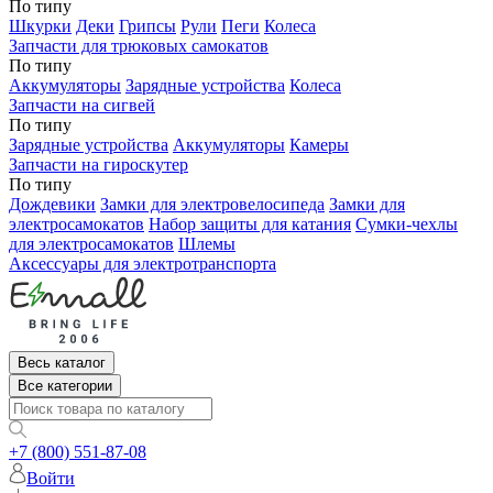
По типу
Шкурки
Деки
Грипсы
Рули
Пеги
Колеса
Запчасти для трюковых самокатов
По типу
Аккумуляторы
Зарядные устройства
Колеса
Запчасти на сигвей
По типу
Зарядные устройства
Аккумуляторы
Камеры
Запчасти на гироскутер
По типу
Дождевики
Замки для электровелосипеда
Замки для
электросамокатов
Набор защиты для катания
Сумки-чехлы
для электросамокатов
Шлемы
Аксессуары для электротранспорта
Весь каталог
Все категории
+7 (800) 551-87-08
Войти