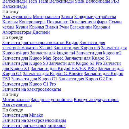
Велосипеды Tech Team
Велосипеды Stark
Велосипеды РВЗ
Велосипеды
По типу
Аккумуляторы
Мотор колесо
Замки
Зарядные устройства
Камеры
Контроллеры
Покрышки
Освещения и фары
Сумки
чехлы
Курки
Крылья
Вилки
Рули
Багажники
Колодки
Амортизаторы
Дисплей
По бренду
Запчасти для электросамокатов Kugoo
Запчасти для
электросамокатов Xiaomi
Запчасти для Kugoo m5
Запчасти для
Кugoo m4 pro
Запчасти для kugoo m4
Запчасти для kugoo m2
Запчасти для Kugoo Max Speed
Запчасти для Kugoo S1
Запчасти для Kugoo S3
Запчасти для Kugoo S3 Pro
Запчасти
для Kugoo X1
Запчасти для Kugoo HX/HX PRO
Запчасти для
Kugoo G1
Запчасти для Kugoo G-Booster
Запчасти для Kugoo
ES3
Запчасти для Kugoo C1
Запчасти для Kugoo G2 Pro
Запчасти для Kugoo C1 Pro
Запчасти на электросамокаты
По типу
Мотор-колесо
Зарядные устройства
Корпус аккумуляторов
Аккумуляторы
По бренду
Запчасти для Minako
Запчасти на электровелосипеды
Запчасти для электротрициклов