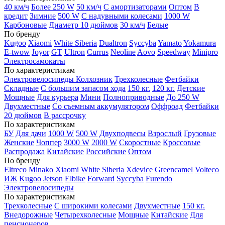
40 км/ч
Более 250 W
50 км/ч
С амортизаторами
Оптом
В
кредит
Зимние
500 W
С надувными колесами
1000 W
Карбоновые
Диаметр 10 дюймов
30 км/ч
Белые
По бренду
Kugoo
Xiaomi
White Siberia
Dualtron
Syccyba
Yamato
Yokamura
E-twow
Joyor
GT
Ultron
Currus
Neoline
Aovo
Speedway
Minipro
Электросамокаты
По характеристикам
Электровелосипеды Колхозник
Трехколесные
Фетбайки
Складные
С большим запасом хода
150 кг.
120 кг.
Детские
Мощные
Для курьера
Мини
Полноприводные
До 250 W
Двухместные
Со съемным аккумулятором
Оффроад
Фетбайки
20 дюймов
В рассрочку
По характеристикам
БУ
Для дачи
1000 W
500 W
Двухподвесы
Взрослый
Грузовые
Женские
Чоппер
3000 W
2000 W
Скоростные
Кроссовые
Распродажа
Китайские
Российские
Оптом
По бренду
Eltreco
Minako
Xiaomi
White Siberia
Xdevice
Greencamel
Volteco
ИЖ
Kugoo
Jetson
Elbike
Forward
Syccyba
Furendo
Электровелосипеды
По характеристикам
Трехколесные
С широкими колесами
Двухместные
150 кг.
Внедорожные
Четырехколесные
Мощные
Китайские
Для
пенсионеров