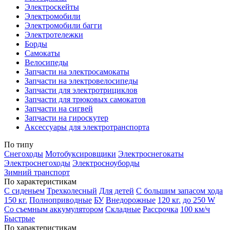
Электроскейты
Электромобили
Электромобили багги
Электротележки
Борды
Самокаты
Велосипеды
Запчасти на электросамокаты
Запчасти на электровелосипеды
Запчасти для электротрициклов
Запчасти для трюковых самокатов
Запчасти на сигвей
Запчасти на гироскутер
Аксессуары для электротранспорта
По типу
Снегоходы
Мотобуксировщики
Электроснегокаты
Электроснегоходы
Электросноуборды
Зимний транспорт
По характеристикам
С сиденьем
Трехколесный
Для детей
С большим запасом хода
150 кг.
Полноприводные
БУ
Внедорожные
120 кг.
до 250 W
Со съемным аккумулятором
Складные
Рассрочка
100 км/ч
Быстрые
По характеристикам