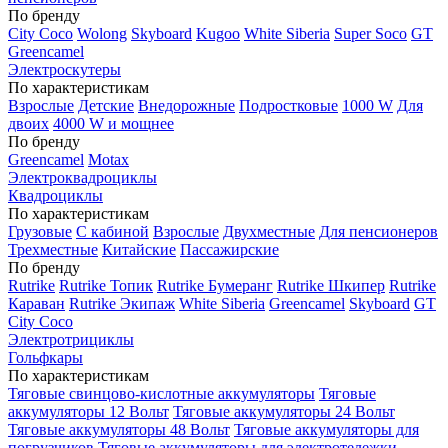
По бренду
City Coco
Wolong
Skyboard
Kugoo
White Siberia
Super Soco
GT
Greencamel
Электроскутеры
По характеристикам
Взрослые
Детские
Внедорожные
Подростковые
1000 W
Для
двоих
4000 W и мощнее
По бренду
Greencamel
Motax
Электроквадроциклы
Квадроциклы
По характеристикам
Грузовые
С кабиной
Взрослые
Двухместные
Для пенсионеров
Трехместные
Китайские
Пассажирские
По бренду
Rutrike
Rutrike Топик
Rutrike Бумеранг
Rutrike Шкипер
Rutrike
Караван
Rutrike Экипаж
White Siberia
Greencamel
Skyboard
GT
City Coco
Электротрициклы
Гольфкары
По характеристикам
Тяговые свинцово-кислотные аккумуляторы
Тяговые
аккумуляторы 12 Вольт
Тяговые аккумуляторы 24 Вольт
Тяговые аккумуляторы 48 Вольт
Тяговые аккумуляторы для
погрузчиков
Тяговые аккумуляторы для электротележки