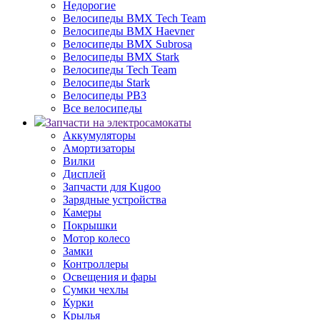
Недорогие
Велосипеды BMX Tech Team
Велосипеды BMX Haevner
Велосипеды BMX Subrosa
Велосипеды BMX Stark
Велосипеды Tech Team
Велосипеды Stark
Велосипеды РВЗ
Все велосипеды
Запчасти на электросамокаты
Аккумуляторы
Амортизаторы
Вилки
Дисплей
Запчасти для Kugoo
Зарядные устройства
Камеры
Покрышки
Мотор колесо
Замки
Контроллеры
Освещения и фары
Сумки чехлы
Курки
Крылья