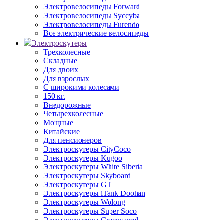
Электровелосипеды Forward
Электровелосипеды Syccyba
Электровелосипеды Furendo
Все электрические велосипеды
Электроскутеры
Трехколесные
Складные
Для двоих
Для взрослых
С широкими колесами
150 кг.
Внедорожные
Четырехколесные
Мощные
Китайские
Для пенсионеров
Электроскутеры CityCoco
Электроскутеры Kugoo
Электроскутеры White Siberia
Электроскутеры Skyboard
Электроскутеры GT
Электроскутеры iTank Doohan
Электроскутеры Wolong
Электроскутеры Super Soco
Электроскутеры Greencamel