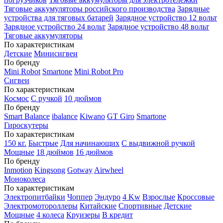
Тяговые аккумуляторы российского производства
Зарядные
устройства для тяговых батарей
Зарядное устройство 12 вольт
Зарядное устройство 24 вольт
Зарядное устройство 48 вольт
Тяговые аккумуляторы
По характеристикам
Детские
Минисигвеи
По бренду
Mini Robot
Smartone
Mini Robot Pro
Сигвеи
По характеристикам
Космос
С ручкой
10 дюймов
По бренду
Smart Balance
ibalance
Kiwano
GT Giro
Smartone
Гироскутеры
По характеристикам
150 кг.
Быстрые
Для начинающих
С выдвижной ручкой
Мощные
18 дюймов
16 дюймов
По бренду
Inmotion
Kingsong
Gotway
Airwheel
Моноколеса
По характеристикам
Электропитбайки
Чоппер
Эндуро
4 Kw
Взрослые
Кроссовые
Электромотороллеры
Китайские
Спортивные
Детские
Мощные
4 колеса
Круизеры
В кредит