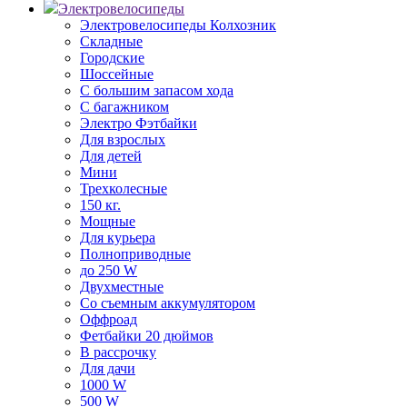
Электровелосипеды
Электровелосипеды Колхозник
Складные
Городские
Шоссейные
С большим запасом хода
С багажником
Электро Фэтбайки
Для взрослых
Для детей
Мини
Трехколесные
150 кг.
Мощные
Для курьера
Полноприводные
до 250 W
Двухместные
Со съемным аккумулятором
Оффроад
Фетбайки 20 дюймов
В рассрочку
Для дачи
1000 W
500 W