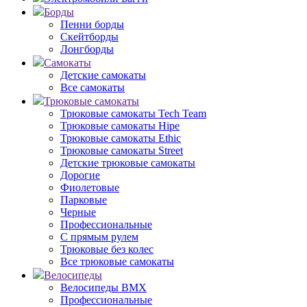
Борды
Пенни борды
Скейтборды
Лонгборды
Самокаты
Детские самокаты
Все самокаты
Трюковые самокаты
Трюковые самокаты Tech Team
Трюковые самокаты Hipe
Трюковые самокаты Ethic
Трюковые самокаты Street
Детские трюковые самокаты
Дорогие
Фиолетовые
Парковые
Черные
Профессиональные
С прямым рулем
Трюковые без колес
Все трюковые самокаты
Велосипеды
Велосипеды BMX
Профессиональные