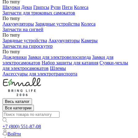
По типу
Шкурки
Деки
Грипсы
Рули
Пеги
Колеса
Запчасти для трюковых самокатов
По типу
Аккумуляторы
Зарядные устройства
Колеса
Запчасти на сигвей
По типу
Зарядные устройства
Аккумуляторы
Камеры
Запчасти на гироскутер
По типу
Дождевики
Замки для электровелосипеда
Замки для
электросамокатов
Набор защиты для катания
Сумки-чехлы
для электросамокатов
Шлемы
Аксессуары для электротранспорта
Весь каталог
Все категории
+7 (800) 551-87-08
Войти