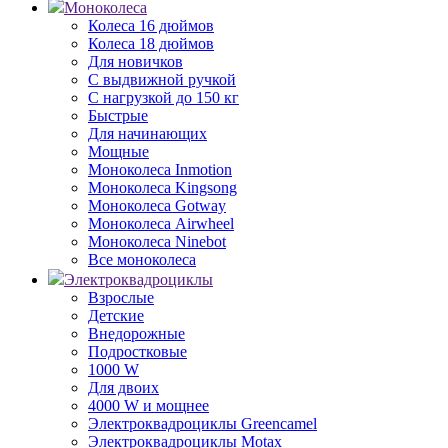
Моноколеса
Колеса 16 дюймов
Колеса 18 дюймов
Для новичков
С выдвижной ручкой
С нагрузкой до 150 кг
Быстрые
Для начинающих
Мощные
Моноколеса Inmotion
Моноколеса Kingsong
Моноколеса Gotway
Моноколеса Airwheel
Моноколеса Ninebot
Все моноколеса
Электроквадроциклы
Взрослые
Детские
Внедорожные
Подростковые
1000 W
Для двоих
4000 W и мощнее
Электроквадроциклы Greencamel
Электроквадроциклы Motax