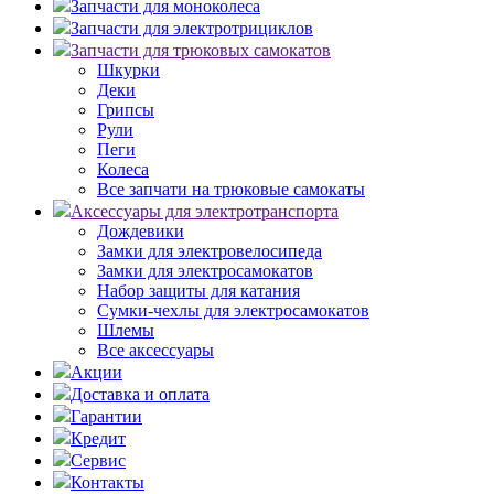
Запчасти для моноколеса
Запчасти для электротрициклов
Запчасти для трюковых самокатов
Шкурки
Деки
Грипсы
Рули
Пеги
Колеса
Все запчати на трюковые самокаты
Аксессуары для электротранспорта
Дождевики
Замки для электровелосипеда
Замки для электросамокатов
Набор защиты для катания
Сумки-чехлы для электросамокатов
Шлемы
Все аксессуары
Акции
Доставка и оплата
Гарантии
Кредит
Сервис
Контакты