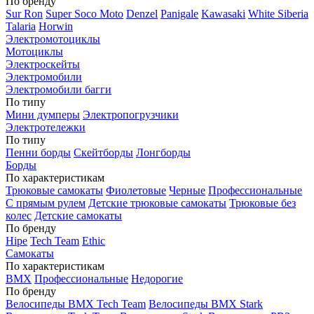
По бренду
Sur Ron
Super Soco Moto
Denzel
Panigale
Kawasaki
White Siberia
Talaria
Horwin
Электромотоциклы
Мотоциклы
Электроскейты
Электромобили
Электромобили багги
По типу
Мини думперы
Электропогрузчики
Электротележки
По типу
Пенни борды
Скейтборды
Лонгборды
Борды
По характеристикам
Трюковые самокаты
Фиолетовые
Черные
Профессиональные
С прямым рулем
Детские трюковые самокаты
Трюковые без
колес
Детские самокаты
По бренду
Hipe
Tech Team
Ethic
Самокаты
По характеристикам
BMX
Профессиональные
Недорогие
По бренду
Велосипеды BMX Tech Team
Велосипеды BMX Stark