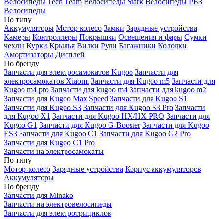
Велосипеды Tech Team
Велосипеды Stark
Велосипеды РВЗ
Велосипеды
По типу
Аккумуляторы
Мотор колесо
Замки
Зарядные устройства
Камеры
Контроллеры
Покрышки
Освещения и фары
Сумки
чехлы
Курки
Крылья
Вилки
Рули
Багажники
Колодки
Амортизаторы
Дисплей
По бренду
Запчасти для электросамокатов Kugoo
Запчасти для
электросамокатов Xiaomi
Запчасти для Kugoo m5
Запчасти для
Кugoo m4 pro
Запчасти для kugoo m4
Запчасти для kugoo m2
Запчасти для Kugoo Max Speed
Запчасти для Kugoo S1
Запчасти для Kugoo S3
Запчасти для Kugoo S3 Pro
Запчасти
для Kugoo X1
Запчасти для Kugoo HX/HX PRO
Запчасти для
Kugoo G1
Запчасти для Kugoo G-Booster
Запчасти для Kugoo
ES3
Запчасти для Kugoo C1
Запчасти для Kugoo G2 Pro
Запчасти для Kugoo C1 Pro
Запчасти на электросамокаты
По типу
Мотор-колесо
Зарядные устройства
Корпус аккумуляторов
Аккумуляторы
По бренду
Запчасти для Minako
Запчасти на электровелосипеды
Запчасти для электротрициклов