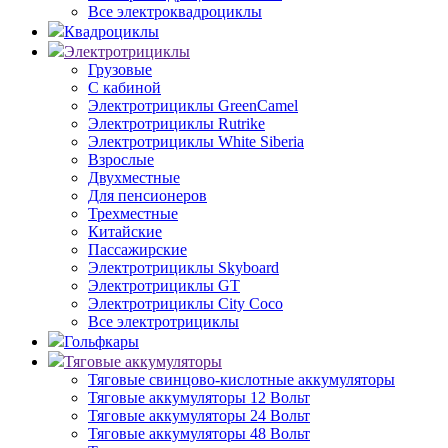
Все электроквадроциклы
Квадроциклы
Электротрициклы
Грузовые
С кабиной
Электротрициклы GreenCamel
Электротрициклы Rutrike
Электротрициклы White Siberia
Взрослые
Двухместные
Для пенсионеров
Трехместные
Китайские
Пассажирские
Электротрициклы Skyboard
Электротрициклы GT
Электротрициклы City Coco
Все электротрициклы
Гольфкары
Тяговые аккумуляторы
Тяговые свинцово-кислотные аккумуляторы
Тяговые аккумуляторы 12 Вольт
Тяговые аккумуляторы 24 Вольт
Тяговые аккумуляторы 48 Вольт