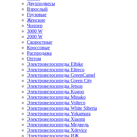
Двухподвесы
Взрослый
Грузовые
Женские
Чоппер
3000 W
2000 W
Скоростные
Кроссовые
Распродажа
Оптом
Электровелосипеды Elbike
Электровелосипеды Eltreco
Электровелосипеды GreenCamel
Электровелосипеды Green City
Электровелосипеды Jetson
Электровелосипеды Kugoo
Электровелосипеды Minako
Электровелосипеды Volteco
Электровелосипеды White Siberia
Электровелосипеды Yokamura
Электровелосипеды Xiaomi
Электровелосипеды Медведь
Электровелосипеды Xdevice
Электровелосипеды ИЖ