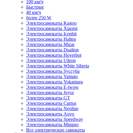
100 км/ч
Быстрые
40 км/ч
более 250 W
Электросамокаты Kugoo
Электросамокаты Xiaomi
Электросамокаты Iconbit
Электросамокаты Halten
Электросамокаты Mizar
Электросамокаты Dualton
Электросамокаты Hoverbot
Электросамокаты Ultron
Электросамокаты White Siberia
Электросамокаты Syccyba
Электросамокаты Yamato
Электросамокаты Yokamura
Электросамокаты E-twow
Электросамокаты Joyor
Электросамокаты GT
Электросамокаты Currus
Электросамокаты Neoline
Электросамокаты Aovo
Электросамокаты Speedway
Электросамокаты Minipro
Все электрические самокаты