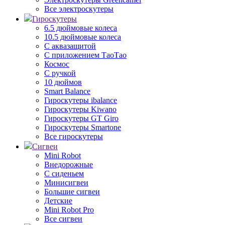
Все электроскутеры
Гироскутеры
6.5 дюймовые колеса
10.5 дюймовые колеса
С аквазащитой
С приложением ТаоТао
Космос
С ручкой
10 дюймов
Smart Balance
Гироскутеры ibalance
Гироскутеры Kiwano
Гироскутеры GT Giro
Гироскутеры Smartone
Все гироскутеры
Сигвеи
Mini Robot
Внедорожные
С сиденьем
Минисигвеи
Большие сигвеи
Детские
Mini Robot Pro
Все сигвеи