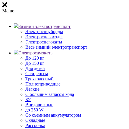
Меню
Зимний электротранспорт
Электросноуборды
Электроснегоходы
Электроснегокаты
Весь зимний электротранспорт
Электросамокаты
До 120 кг
До 150 кг
Для детей
С сиденьем
Трехколесный
Полноприводные
Легкие
С большим запасом хода
БУ
Внедорожные
до 250 W
Со съемным аккумулятором
Складные
Рассрочка