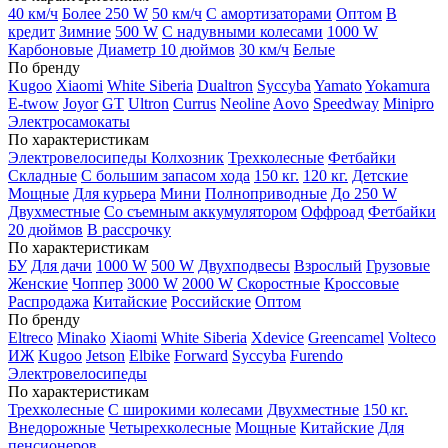
40 км/ч
Более 250 W
50 км/ч
С амортизаторами
Оптом
В
кредит
Зимние
500 W
С надувными колесами
1000 W
Карбоновые
Диаметр 10 дюймов
30 км/ч
Белые
По бренду
Kugoo
Xiaomi
White Siberia
Dualtron
Syccyba
Yamato
Yokamura
E-twow
Joyor
GT
Ultron
Currus
Neoline
Aovo
Speedway
Minipro
Электросамокаты
По характеристикам
Электровелосипеды Колхозник
Трехколесные
Фетбайки
Складные
С большим запасом хода
150 кг.
120 кг.
Детские
Мощные
Для курьера
Мини
Полноприводные
До 250 W
Двухместные
Со съемным аккумулятором
Оффроад
Фетбайки
20 дюймов
В рассрочку
По характеристикам
БУ
Для дачи
1000 W
500 W
Двухподвесы
Взрослый
Грузовые
Женские
Чоппер
3000 W
2000 W
Скоростные
Кроссовые
Распродажа
Китайские
Российские
Оптом
По бренду
Eltreco
Minako
Xiaomi
White Siberia
Xdevice
Greencamel
Volteco
ИЖ
Kugoo
Jetson
Elbike
Forward
Syccyba
Furendo
Электровелосипеды
По характеристикам
Трехколесные
С широкими колесами
Двухместные
150 кг.
Внедорожные
Четырехколесные
Мощные
Китайские
Для
пенсионеров