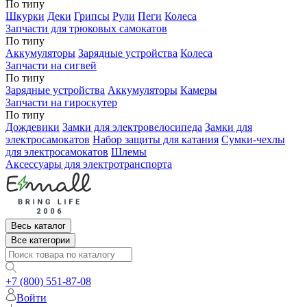
По типу
Шкурки
Деки
Грипсы
Рули
Пеги
Колеса
Запчасти для трюковых самокатов
По типу
Аккумуляторы
Зарядные устройства
Колеса
Запчасти на сигвей
По типу
Зарядные устройства
Аккумуляторы
Камеры
Запчасти на гироскутер
По типу
Дождевики
Замки для электровелосипеда
Замки для
электросамокатов
Набор защиты для катания
Сумки-чехлы
для электросамокатов
Шлемы
Аксессуары для электротранспорта
Весь каталог
Все категории
+7 (800) 551-87-08
Войти