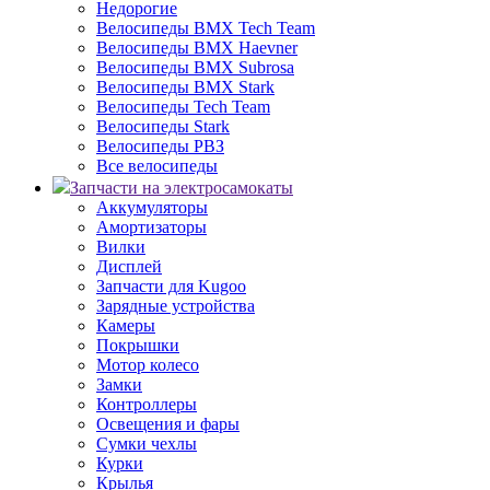
Недорогие
Велосипеды BMX Tech Team
Велосипеды BMX Haevner
Велосипеды BMX Subrosa
Велосипеды BMX Stark
Велосипеды Tech Team
Велосипеды Stark
Велосипеды РВЗ
Все велосипеды
Запчасти на электросамокаты
Аккумуляторы
Амортизаторы
Вилки
Дисплей
Запчасти для Kugoo
Зарядные устройства
Камеры
Покрышки
Мотор колесо
Замки
Контроллеры
Освещения и фары
Сумки чехлы
Курки
Крылья