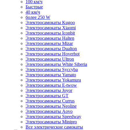
100 км/ч
Быстрые
40 км/ч
более 250 W
Электросамокаты Kugoo
Электросамокаты Xiaomi
Электросамокаты Iconbit
Электросамокаты Halten
Электросамокаты Mizar
Электросамокаты Dualton
Электросамокаты Hoverbot
Электросамокаты Ultron
Электросамокаты White Siberia
Электросамокаты Syccyba
Электросамокаты Yamato
Электросамокаты Yokamura
Электросамокаты E-twow
Электросамокаты Joyor
Электросамокаты GT
Электросамокаты Currus
Электросамокаты Neoline
Электросамокаты Aovo
Электросамокаты Speedway
Электросамокаты Minipro
Все электрические самокаты