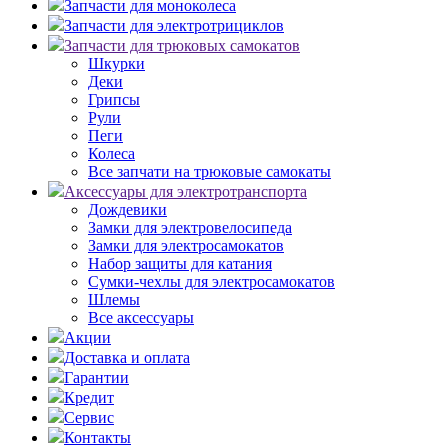
Запчасти для моноколеса
Запчасти для электротрициклов
Запчасти для трюковых самокатов
Шкурки
Деки
Грипсы
Рули
Пеги
Колеса
Все запчати на трюковые самокаты
Аксессуары для электротранспорта
Дождевики
Замки для электровелосипеда
Замки для электросамокатов
Набор защиты для катания
Сумки-чехлы для электросамокатов
Шлемы
Все аксессуары
Акции
Доставка и оплата
Гарантии
Кредит
Сервис
Контакты