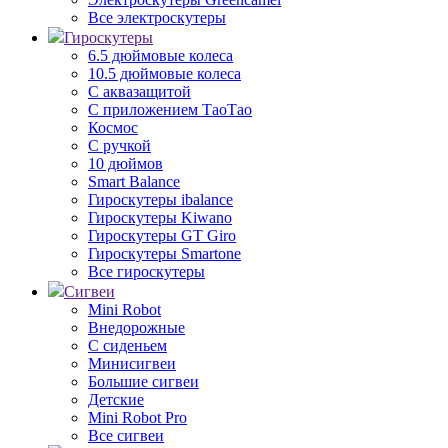
Все электроскутеры
Гироскутеры
6.5 дюймовые колеса
10.5 дюймовые колеса
С аквазащитой
С приложением ТаоТао
Космос
С ручкой
10 дюймов
Smart Balance
Гироскутеры ibalance
Гироскутеры Kiwano
Гироскутеры GT Giro
Гироскутеры Smartone
Все гироскутеры
Сигвеи
Mini Robot
Внедорожные
С сиденьем
Минисигвеи
Большие сигвеи
Детские
Mini Robot Pro
Все сигвеи