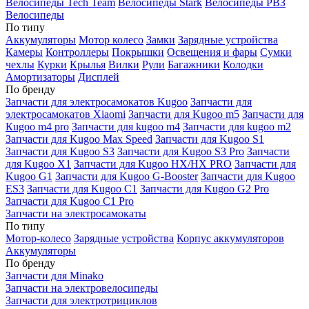
Велосипеды Tech Team
Велосипеды Stark
Велосипеды РВЗ
Велосипеды
По типу
Аккумуляторы
Мотор колесо
Замки
Зарядные устройства
Камеры
Контроллеры
Покрышки
Освещения и фары
Сумки
чехлы
Курки
Крылья
Вилки
Рули
Багажники
Колодки
Амортизаторы
Дисплей
По бренду
Запчасти для электросамокатов Kugoo
Запчасти для
электросамокатов Xiaomi
Запчасти для Kugoo m5
Запчасти для
Кugoo m4 pro
Запчасти для kugoo m4
Запчасти для kugoo m2
Запчасти для Kugoo Max Speed
Запчасти для Kugoo S1
Запчасти для Kugoo S3
Запчасти для Kugoo S3 Pro
Запчасти
для Kugoo X1
Запчасти для Kugoo HX/HX PRO
Запчасти для
Kugoo G1
Запчасти для Kugoo G-Booster
Запчасти для Kugoo
ES3
Запчасти для Kugoo C1
Запчасти для Kugoo G2 Pro
Запчасти для Kugoo C1 Pro
Запчасти на электросамокаты
По типу
Мотор-колесо
Зарядные устройства
Корпус аккумуляторов
Аккумуляторы
По бренду
Запчасти для Minako
Запчасти на электровелосипеды
Запчасти для электротрициклов