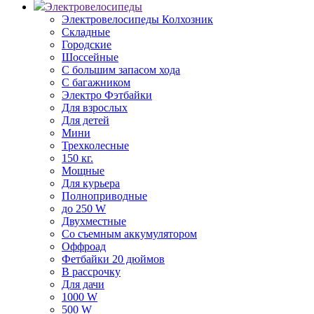
Электровелосипеды
Электровелосипеды Колхозник
Складные
Городские
Шоссейные
С большим запасом хода
С багажником
Электро Фэтбайки
Для взрослых
Для детей
Мини
Трехколесные
150 кг.
Мощные
Для курьера
Полноприводные
до 250 W
Двухместные
Со съемным аккумулятором
Оффроад
Фетбайки 20 дюймов
В рассрочку
Для дачи
1000 W
500 W