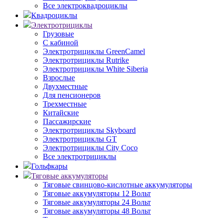
Все электроквадроциклы
Квадроциклы
Электротрициклы
Грузовые
С кабиной
Электротрициклы GreenCamel
Электротрициклы Rutrike
Электротрициклы White Siberia
Взрослые
Двухместные
Для пенсионеров
Трехместные
Китайские
Пассажирские
Электротрициклы Skyboard
Электротрициклы GT
Электротрициклы City Coco
Все электротрициклы
Гольфкары
Тяговые аккумуляторы
Тяговые свинцово-кислотные аккумуляторы
Тяговые аккумуляторы 12 Вольт
Тяговые аккумуляторы 24 Вольт
Тяговые аккумуляторы 48 Вольт