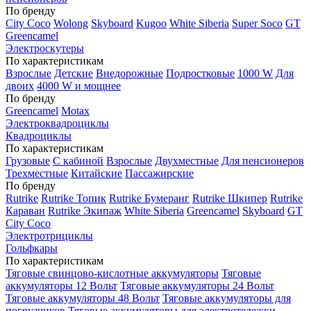
По бренду
City Coco
Wolong
Skyboard
Kugoo
White Siberia
Super Soco
GT
Greencamel
Электроскутеры
По характеристикам
Взрослые
Детские
Внедорожные
Подростковые
1000 W
Для
двоих
4000 W и мощнее
По бренду
Greencamel
Motax
Электроквадроциклы
Квадроциклы
По характеристикам
Грузовые
С кабиной
Взрослые
Двухместные
Для пенсионеров
Трехместные
Китайские
Пассажирские
По бренду
Rutrike
Rutrike Топик
Rutrike Бумеранг
Rutrike Шкипер
Rutrike
Караван
Rutrike Экипаж
White Siberia
Greencamel
Skyboard
GT
City Coco
Электротрициклы
Гольфкары
По характеристикам
Тяговые свинцово-кислотные аккумуляторы
Тяговые
аккумуляторы 12 Вольт
Тяговые аккумуляторы 24 Вольт
Тяговые аккумуляторы 48 Вольт
Тяговые аккумуляторы для
погрузчиков
Тяговые аккумуляторы для электротележки