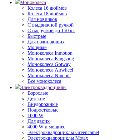
Моноколеса
Колеса 16 дюймов
Колеса 18 дюймов
Для новичков
С выдвижной ручкой
С нагрузкой до 150 кг
Быстрые
Для начинающих
Мощные
Моноколеса Inmotion
Моноколеса Kingsong
Моноколеса Gotway
Моноколеса Airwheel
Моноколеса Ninebot
Все моноколеса
Электроквадроциклы
Взрослые
Детские
Внедорожные
Подростковые
1000 W
Для двоих
4000 W и мощнее
Электроквадроциклы Greencamel
Электроквадроциклы Motax