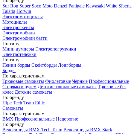
По бренду
Sur Ron
Super Soco Moto
Denzel
Panigale
Kawasaki
White Siberia
Talaria
Horwin
Электромотоциклы
Мотоциклы
Электроскейты
Электромобили
Электромобили багги
По типу
Мини думперы
Электропогрузчики
Электротележки
По типу
Пенни борды
Скейтборды
Лонгборды
Борды
По характеристикам
Трюковые самокаты
Фиолетовые
Черные
Профессиональные
С прямым рулем
Детские трюковые самокаты
Трюковые без
колес
Детские самокаты
По бренду
Hipe
Tech Team
Ethic
Самокаты
По характеристикам
BMX
Профессиональные
Недорогие
По бренду
Велосипеды BMX Tech Team
Велосипеды BMX Stark