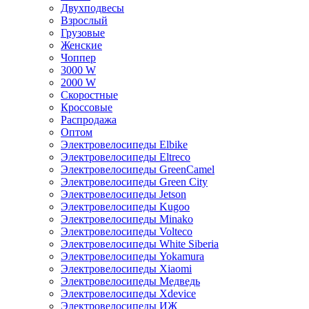
Двухподвесы
Взрослый
Грузовые
Женские
Чоппер
3000 W
2000 W
Скоростные
Кроссовые
Распродажа
Оптом
Электровелосипеды Elbike
Электровелосипеды Eltreco
Электровелосипеды GreenCamel
Электровелосипеды Green City
Электровелосипеды Jetson
Электровелосипеды Kugoo
Электровелосипеды Minako
Электровелосипеды Volteco
Электровелосипеды White Siberia
Электровелосипеды Yokamura
Электровелосипеды Xiaomi
Электровелосипеды Медведь
Электровелосипеды Xdevice
Электровелосипеды ИЖ