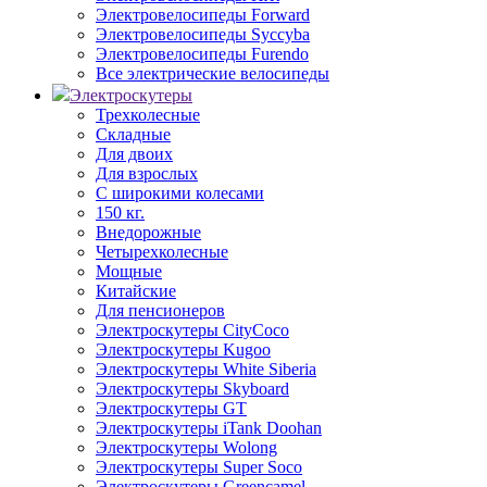
Электровелосипеды Forward
Электровелосипеды Syccyba
Электровелосипеды Furendo
Все электрические велосипеды
Электроскутеры
Трехколесные
Складные
Для двоих
Для взрослых
С широкими колесами
150 кг.
Внедорожные
Четырехколесные
Мощные
Китайские
Для пенсионеров
Электроскутеры CityCoco
Электроскутеры Kugoo
Электроскутеры White Siberia
Электроскутеры Skyboard
Электроскутеры GT
Электроскутеры iTank Doohan
Электроскутеры Wolong
Электроскутеры Super Soco
Электроскутеры Greencamel