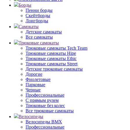
Борды
Пенни борды
Скейтборды
Лонгборды
Самокаты
Детские самокаты
Все самокаты
Трюковые самокаты
Трюковые самокаты Tech Team
Трюковые самокаты Hipe
Трюковые самокаты Ethic
Трюковые самокаты Street
Детские трюковые самокаты
Дорогие
Фиолетовые
Парковые
Черные
Профессиональные
С прямым рулем
Трюковые без колес
Все трюковые самокаты
Велосипеды
Велосипеды BMX
Профессиональные