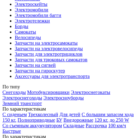
Электроскейты
Электромобили
Электромобили багги
Электротележки
Борды
Самокаты
Велосипеды
Запчасти на электросамокаты
Запчасти на электровелосипеды
Запчасти для электротрициклов
Запчасти для трюковых самокатов
Запчасти на сигвей
Запчасти на гироскутер
Аксессуары для электротранспорта
По типу
Снегоходы
Мотобуксировщики
Электроснегокаты
Электроснегоходы
Электросноуборды
Зимний транспорт
По характеристикам
С сиденьем
Трехколесный
Для детей
С большим запасом хода
150 кг.
Полноприводные
БУ
Внедорожные
120 кг.
до 250 W
Со съемным аккумулятором
Складные
Рассрочка
100 км/ч
Быстрые
По характеристикам