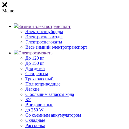
Меню
Зимний электротранспорт
Электросноуборды
Электроснегоходы
Электроснегокаты
Весь зимний электротранспорт
Электросамокаты
До 120 кг
До 150 кг
Для детей
С сиденьем
Трехколесный
Полноприводные
Легкие
С большим запасом хода
БУ
Внедорожные
до 250 W
Со съемным аккумулятором
Складные
Рассрочка