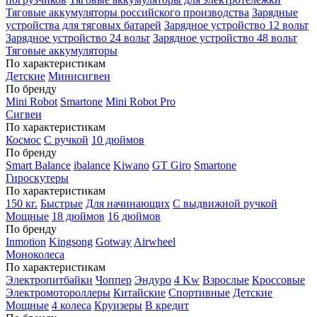
Тяговые аккумуляторы российского производства
Зарядные
устройства для тяговых батарей
Зарядное устройство 12 вольт
Зарядное устройство 24 вольт
Зарядное устройство 48 вольт
Тяговые аккумуляторы
По характеристикам
Детские
Минисигвеи
По бренду
Mini Robot
Smartone
Mini Robot Pro
Сигвеи
По характеристикам
Космос
С ручкой
10 дюймов
По бренду
Smart Balance
ibalance
Kiwano
GT Giro
Smartone
Гироскутеры
По характеристикам
150 кг.
Быстрые
Для начинающих
С выдвижной ручкой
Мощные
18 дюймов
16 дюймов
По бренду
Inmotion
Kingsong
Gotway
Airwheel
Моноколеса
По характеристикам
Электропитбайки
Чоппер
Эндуро
4 Kw
Взрослые
Кроссовые
Электромотороллеры
Китайские
Спортивные
Детские
Мощные
4 колеса
Круизеры
В кредит