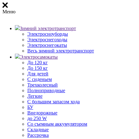
Меню
Зимний электротранспорт
Электросноуборды
Электроснегоходы
Электроснегокаты
Весь зимний электротранспорт
Электросамокаты
До 120 кг
До 150 кг
Для детей
С сиденьем
Трехколесный
Полноприводные
Легкие
С большим запасом хода
БУ
Внедорожные
до 250 W
Со съемным аккумулятором
Складные
Рассрочка