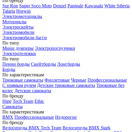
По бренду
Sur Ron
Super Soco Moto
Denzel
Panigale
Kawasaki
White Siberia
Talaria
Horwin
Электромотоциклы
Мотоциклы
Электроскейты
Электромобили
Электромобили багги
По типу
Мини думперы
Электропогрузчики
Электротележки
По типу
Пенни борды
Скейтборды
Лонгборды
Борды
По характеристикам
Трюковые самокаты
Фиолетовые
Черные
Профессиональные
С прямым рулем
Детские трюковые самокаты
Трюковые без
колес
Детские самокаты
По бренду
Hipe
Tech Team
Ethic
Самокаты
По характеристикам
BMX
Профессиональные
Недорогие
По бренду
Велосипеды BMX Tech Team
Велосипеды BMX Stark