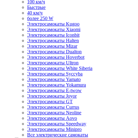
100 км/ч
Быстрые
40 км/ч
более 250 W
Электросамокаты Kugoo
Электросамокаты Xiaomi
Электросамокаты Iconbit
Электросамокаты Halten
Электросамокаты Mizar
Электросамокаты Dualton
Электросамокаты Hoverbot
Электросамокаты Ultron
Электросамокаты White Siberia
Электросамокаты Syccyba
Электросамокаты Yamato
Электросамокаты Yokamura
Электросамокаты E-twow
Электросамокаты Joyor
Электросамокаты GT
Электросамокаты Currus
Электросамокаты Neoline
Электросамокаты Aovo
Электросамокаты Speedway
Электросамокаты Minipro
Все электрические самокаты