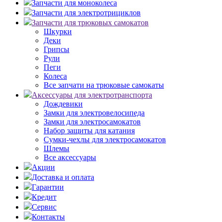
Запчасти для моноколеса
Запчасти для электротрициклов
Запчасти для трюковых самокатов
Шкурки
Деки
Грипсы
Рули
Пеги
Колеса
Все запчати на трюковые самокаты
Аксессуары для электротранспорта
Дождевики
Замки для электровелосипеда
Замки для электросамокатов
Набор защиты для катания
Сумки-чехлы для электросамокатов
Шлемы
Все аксессуары
Акции
Доставка и оплата
Гарантии
Кредит
Сервис
Контакты