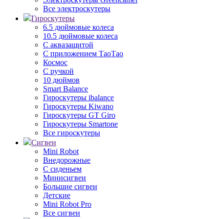
Все электроскутеры
Гироскутеры
6.5 дюймовые колеса
10.5 дюймовые колеса
С аквазащитой
С приложением ТаоТао
Космос
С ручкой
10 дюймов
Smart Balance
Гироскутеры ibalance
Гироскутеры Kiwano
Гироскутеры GT Giro
Гироскутеры Smartone
Все гироскутеры
Сигвеи
Mini Robot
Внедорожные
С сиденьем
Минисигвеи
Большие сигвеи
Детские
Mini Robot Pro
Все сигвеи