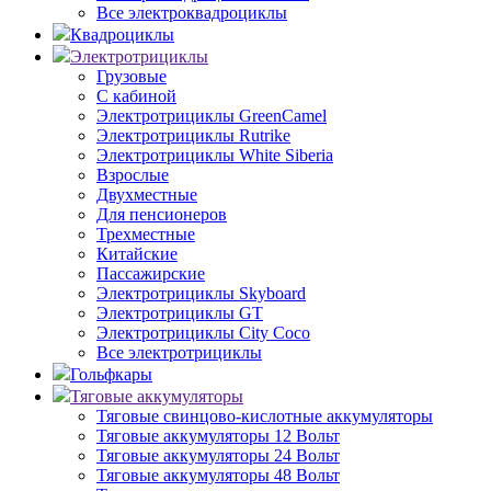
Все электроквадроциклы
Квадроциклы
Электротрициклы
Грузовые
С кабиной
Электротрициклы GreenCamel
Электротрициклы Rutrike
Электротрициклы White Siberia
Взрослые
Двухместные
Для пенсионеров
Трехместные
Китайские
Пассажирские
Электротрициклы Skyboard
Электротрициклы GT
Электротрициклы City Coco
Все электротрициклы
Гольфкары
Тяговые аккумуляторы
Тяговые свинцово-кислотные аккумуляторы
Тяговые аккумуляторы 12 Вольт
Тяговые аккумуляторы 24 Вольт
Тяговые аккумуляторы 48 Вольт