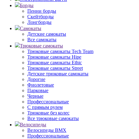
Борды
Пенни борды
Скейтборды
Лонгборды
Самокаты
Детские самокаты
Все самокаты
Трюковые самокаты
Трюковые самокаты Tech Team
Трюковые самокаты Hipe
Трюковые самокаты Ethic
Трюковые самокаты Street
Детские трюковые самокаты
Дорогие
Фиолетовые
Парковые
Черные
Профессиональные
С прямым рулем
Трюковые без колес
Все трюковые самокаты
Велосипеды
Велосипеды BMX
Профессиональные