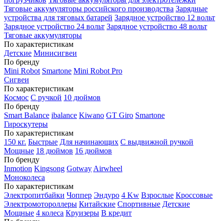
Тяговые аккумуляторы российского производства
Зарядные
устройства для тяговых батарей
Зарядное устройство 12 вольт
Зарядное устройство 24 вольт
Зарядное устройство 48 вольт
Тяговые аккумуляторы
По характеристикам
Детские
Минисигвеи
По бренду
Mini Robot
Smartone
Mini Robot Pro
Сигвеи
По характеристикам
Космос
С ручкой
10 дюймов
По бренду
Smart Balance
ibalance
Kiwano
GT Giro
Smartone
Гироскутеры
По характеристикам
150 кг.
Быстрые
Для начинающих
С выдвижной ручкой
Мощные
18 дюймов
16 дюймов
По бренду
Inmotion
Kingsong
Gotway
Airwheel
Моноколеса
По характеристикам
Электропитбайки
Чоппер
Эндуро
4 Kw
Взрослые
Кроссовые
Электромотороллеры
Китайские
Спортивные
Детские
Мощные
4 колеса
Круизеры
В кредит