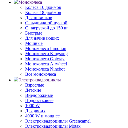
Моноколеса
Колеса 16 дюймов
Колеса 18 дюймов
Для новичков
С выдвижной ручкой
С нагрузкой до 150 кг
Быстрые
Для начинающих
Мощные
Моноколеса Inmotion
Моноколеса Kingsong
Моноколеса Gotway
Моноколеса Airwheel
Моноколеса Ninebot
Все моноколеса
Электроквадроциклы
Взрослые
Детские
Внедорожные
Подростковые
1000 W
Для двоих
4000 W и мощнее
Электроквадроциклы Greencamel
Электроквадроциклы Motax