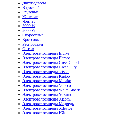
Двухподвесы
Взрослый
Грузовые
Женские
Чоппер
3000 W
2000 W
Скоростные
Кроссовые
Распродажа
Оптом
Электровелосипеды Elbike
Электровелосипеды Eltreco
Электровелосипеды GreenCamel
Электровелосипеды Green City
Электровелосипеды Jetson
Электровелосипеды Kugoo
Электровелосипеды Minako
Электровелосипеды Volteco
Электровелосипеды White Siberia
Электровелосипеды Yokamura
Электровелосипеды Xiaomi
Электровелосипеды Медведь
Электровелосипеды Xdevice
Электровелосипеды ИЖ