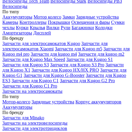
Велосипеды Tech Team
Велосипеды Stark
Велосипеды РВЗ
Велосипеды
По типу
Аккумуляторы
Мотор колесо
Замки
Зарядные устройства
Камеры
Контроллеры
Покрышки
Освещения и фары
Сумки
чехлы
Курки
Крылья
Вилки
Рули
Багажники
Колодки
Амортизаторы
Дисплей
По бренду
Запчасти для электросамокатов Kugoo
Запчасти для
электросамокатов Xiaomi
Запчасти для Kugoo m5
Запчасти для
Кugoo m4 pro
Запчасти для kugoo m4
Запчасти для kugoo m2
Запчасти для Kugoo Max Speed
Запчасти для Kugoo S1
Запчасти для Kugoo S3
Запчасти для Kugoo S3 Pro
Запчасти
для Kugoo X1
Запчасти для Kugoo HX/HX PRO
Запчасти для
Kugoo G1
Запчасти для Kugoo G-Booster
Запчасти для Kugoo
ES3
Запчасти для Kugoo C1
Запчасти для Kugoo G2 Pro
Запчасти для Kugoo C1 Pro
Запчасти на электросамокаты
По типу
Мотор-колесо
Зарядные устройства
Корпус аккумуляторов
Аккумуляторы
По бренду
Запчасти для Minako
Запчасти на электровелосипеды
Запчасти для электротрициклов