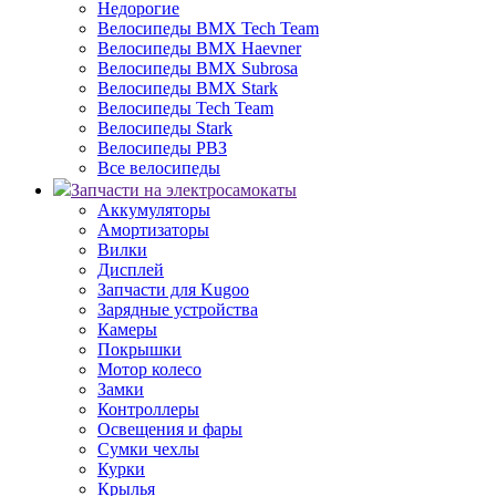
Недорогие
Велосипеды BMX Tech Team
Велосипеды BMX Haevner
Велосипеды BMX Subrosa
Велосипеды BMX Stark
Велосипеды Tech Team
Велосипеды Stark
Велосипеды РВЗ
Все велосипеды
Запчасти на электросамокаты
Аккумуляторы
Амортизаторы
Вилки
Дисплей
Запчасти для Kugoo
Зарядные устройства
Камеры
Покрышки
Мотор колесо
Замки
Контроллеры
Освещения и фары
Сумки чехлы
Курки
Крылья