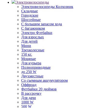
Электровелосипеды
Электровелосипеды Колхозник
Складные
Городские
Шоссейные
С большим запасом хода
С багажником
Электро Фэтбайки
Для взрослых
Для детей
Мини
Трехколесные
150 кг.
Мощные
Для курьера
Полноприводные
до 250 W
Двухместные
Со съемным аккумулятором
Оффроад
Фетбайки 20 дюймов
В рассрочку
Для дачи
1000 W
500 W