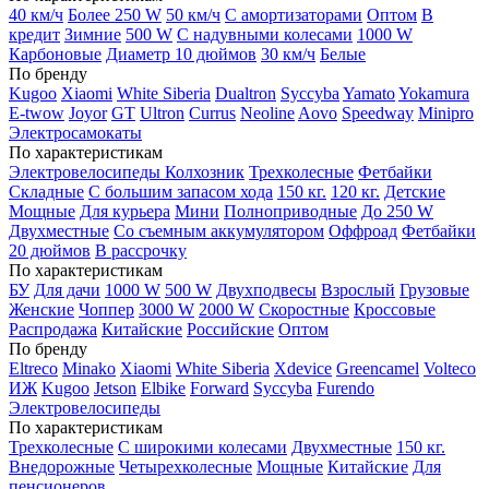
40 км/ч
Более 250 W
50 км/ч
С амортизаторами
Оптом
В
кредит
Зимние
500 W
С надувными колесами
1000 W
Карбоновые
Диаметр 10 дюймов
30 км/ч
Белые
По бренду
Kugoo
Xiaomi
White Siberia
Dualtron
Syccyba
Yamato
Yokamura
E-twow
Joyor
GT
Ultron
Currus
Neoline
Aovo
Speedway
Minipro
Электросамокаты
По характеристикам
Электровелосипеды Колхозник
Трехколесные
Фетбайки
Складные
С большим запасом хода
150 кг.
120 кг.
Детские
Мощные
Для курьера
Мини
Полноприводные
До 250 W
Двухместные
Со съемным аккумулятором
Оффроад
Фетбайки
20 дюймов
В рассрочку
По характеристикам
БУ
Для дачи
1000 W
500 W
Двухподвесы
Взрослый
Грузовые
Женские
Чоппер
3000 W
2000 W
Скоростные
Кроссовые
Распродажа
Китайские
Российские
Оптом
По бренду
Eltreco
Minako
Xiaomi
White Siberia
Xdevice
Greencamel
Volteco
ИЖ
Kugoo
Jetson
Elbike
Forward
Syccyba
Furendo
Электровелосипеды
По характеристикам
Трехколесные
С широкими колесами
Двухместные
150 кг.
Внедорожные
Четырехколесные
Мощные
Китайские
Для
пенсионеров