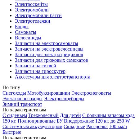
Электроскейты
Электромобили
Электромобили багги
Электротележки
Борды
Самокаты
Велосипеды
Запчасти на электросамокаты
Запчасти на электровелосипеды
Запчасти для электротрициклов
Запчасти для трюковых самокатов
Запчасти на сигвей
Запчасти на гироскутер
Аксессуары для электротранспорта
По типу
Снегоходы
Мотобуксировщики
Электроснегокаты
Электроснегоходы
Электросноуборды
Зимний транспорт
По характеристикам
С сиденьем
Трехколесный
Для детей
С большим запасом хода
150 кг.
Полноприводные
БУ
Внедорожные
120 кг.
до 250 W
Со съемным аккумулятором
Складные
Рассрочка
100 км/ч
Быстрые
По характеристикам