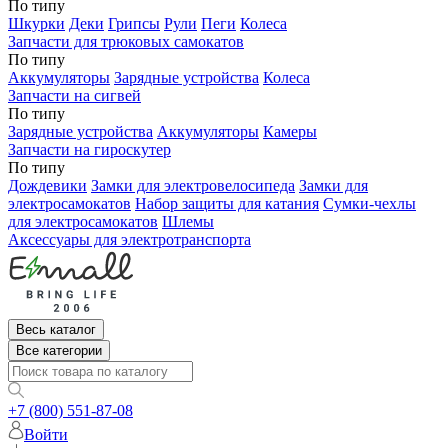
По типу
Шкурки
Деки
Грипсы
Рули
Пеги
Колеса
Запчасти для трюковых самокатов
По типу
Аккумуляторы
Зарядные устройства
Колеса
Запчасти на сигвей
По типу
Зарядные устройства
Аккумуляторы
Камеры
Запчасти на гироскутер
По типу
Дождевики
Замки для электровелосипеда
Замки для
электросамокатов
Набор защиты для катания
Сумки-чехлы
для электросамокатов
Шлемы
Аксессуары для электротранспорта
Весь каталог
Все категории
+7 (800) 551-87-08
Войти