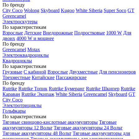
По бренду
City Coco
Wolong
Skyboard
Kugoo
White Siberia
Super Soco
GT
Greencamel
Электроскутеры
По характеристикам
Взрослые
Детские
Внедорожные
Подростковые
1000 W
Для
двоих
4000 W и мощнее
По бренду
Greencamel
Motax
Электроквадроциклы
Квадроциклы
По характеристикам
Грузовые
С кабиной
Взрослые
Двухместные
Для пенсионеров
Трехместные
Китайские
Пассажирские
По бренду
Rutrike
Rutrike Топик
Rutrike Бумеранг
Rutrike Шкипер
Rutrike
Караван
Rutrike Экипаж
White Siberia
Greencamel
Skyboard
GT
City Coco
Электротрициклы
Гольфкары
По характеристикам
Тяговые свинцово-кислотные аккумуляторы
Тяговые
аккумуляторы 12 Вольт
Тяговые аккумуляторы 24 Вольт
Тяговые аккумуляторы 48 Вольт
Тяговые аккумуляторы для
погрузчиков
Тяговые аккумуляторы для электротележки