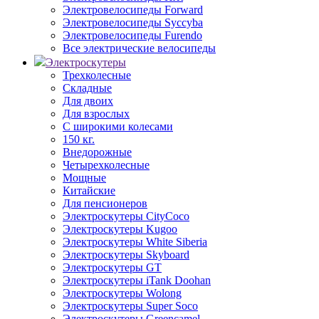
Электровелосипеды Forward
Электровелосипеды Syccyba
Электровелосипеды Furendo
Все электрические велосипеды
Электроскутеры
Трехколесные
Складные
Для двоих
Для взрослых
С широкими колесами
150 кг.
Внедорожные
Четырехколесные
Мощные
Китайские
Для пенсионеров
Электроскутеры CityCoco
Электроскутеры Kugoo
Электроскутеры White Siberia
Электроскутеры Skyboard
Электроскутеры GT
Электроскутеры iTank Doohan
Электроскутеры Wolong
Электроскутеры Super Soco
Электроскутеры Greencamel