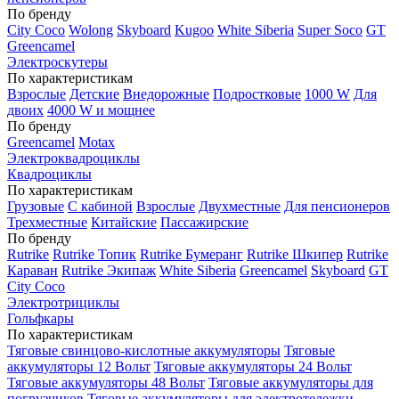
По бренду
City Coco
Wolong
Skyboard
Kugoo
White Siberia
Super Soco
GT
Greencamel
Электроскутеры
По характеристикам
Взрослые
Детские
Внедорожные
Подростковые
1000 W
Для
двоих
4000 W и мощнее
По бренду
Greencamel
Motax
Электроквадроциклы
Квадроциклы
По характеристикам
Грузовые
С кабиной
Взрослые
Двухместные
Для пенсионеров
Трехместные
Китайские
Пассажирские
По бренду
Rutrike
Rutrike Топик
Rutrike Бумеранг
Rutrike Шкипер
Rutrike
Караван
Rutrike Экипаж
White Siberia
Greencamel
Skyboard
GT
City Coco
Электротрициклы
Гольфкары
По характеристикам
Тяговые свинцово-кислотные аккумуляторы
Тяговые
аккумуляторы 12 Вольт
Тяговые аккумуляторы 24 Вольт
Тяговые аккумуляторы 48 Вольт
Тяговые аккумуляторы для
погрузчиков
Тяговые аккумуляторы для электротележки