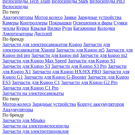
Велосипеды Tech Team
Велосипеды Stark
Велосипеды РВЗ
Велосипеды
По типу
Аккумуляторы
Мотор колесо
Замки
Зарядные устройства
Камеры
Контроллеры
Покрышки
Освещения и фары
Сумки
чехлы
Курки
Крылья
Вилки
Рули
Багажники
Колодки
Амортизаторы
Дисплей
По бренду
Запчасти для электросамокатов Kugoo
Запчасти для
электросамокатов Xiaomi
Запчасти для Kugoo m5
Запчасти для
Кugoo m4 pro
Запчасти для kugoo m4
Запчасти для kugoo m2
Запчасти для Kugoo Max Speed
Запчасти для Kugoo S1
Запчасти для Kugoo S3
Запчасти для Kugoo S3 Pro
Запчасти
для Kugoo X1
Запчасти для Kugoo HX/HX PRO
Запчасти для
Kugoo G1
Запчасти для Kugoo G-Booster
Запчасти для Kugoo
ES3
Запчасти для Kugoo C1
Запчасти для Kugoo G2 Pro
Запчасти для Kugoo C1 Pro
Запчасти на электросамокаты
По типу
Мотор-колесо
Зарядные устройства
Корпус аккумуляторов
Аккумуляторы
По бренду
Запчасти для Minako
Запчасти на электровелосипеды
Запчасти для электротрициклов