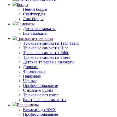
Борды
Пенни борды
Скейтборды
Лонгборды
Самокаты
Детские самокаты
Все самокаты
Трюковые самокаты
Трюковые самокаты Tech Team
Трюковые самокаты Hipe
Трюковые самокаты Ethic
Трюковые самокаты Street
Детские трюковые самокаты
Дорогие
Фиолетовые
Парковые
Черные
Профессиональные
С прямым рулем
Трюковые без колес
Все трюковые самокаты
Велосипеды
Велосипеды BMX
Профессиональные