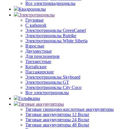
Все электроквадроциклы
Квадроциклы
Электротрициклы
Грузовые
С кабиной
Электротрициклы GreenCamel
Электротрициклы Rutrike
Электротрициклы White Siberia
Взрослые
Двухместные
Для пенсионеров
Трехместные
Китайские
Пассажирские
Электротрициклы Skyboard
Электротрициклы GT
Электротрициклы City Coco
Все электротрициклы
Гольфкары
Тяговые аккумуляторы
Тяговые свинцово-кислотные аккумуляторы
Тяговые аккумуляторы 12 Вольт
Тяговые аккумуляторы 24 Вольт
Тяговые аккумуляторы 48 Вольт