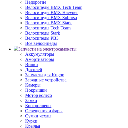
Недорогие
Велосипеды BMX Tech Team
Велосипеды BMX Haevner
Велосипеды BMX Subrosa
Велосипеды BMX Stark
Велосипеды Tech Team
Велосипеды Stark
Велосипеды РВЗ
Все велосипеды
Запчасти на электросамокаты
Аккумуляторы
Амортизаторы
Вилки
Дисплей
Запчасти для Kugoo
Зарядные устройства
Камеры
Покрышки
Мотор колесо
Замки
Контроллеры
Освещения и фары
Сумки чехлы
Курки
Крылья