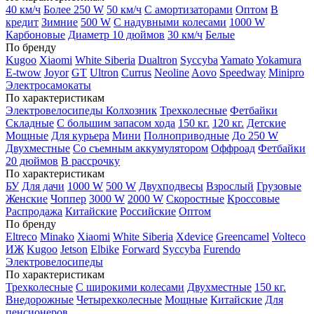
40 км/ч
Более 250 W
50 км/ч
С амортизаторами
Оптом
В
кредит
Зимние
500 W
С надувными колесами
1000 W
Карбоновые
Диаметр 10 дюймов
30 км/ч
Белые
По бренду
Kugoo
Xiaomi
White Siberia
Dualtron
Syccyba
Yamato
Yokamura
E-twow
Joyor
GT
Ultron
Currus
Neoline
Aovo
Speedway
Minipro
Электросамокаты
По характеристикам
Электровелосипеды Колхозник
Трехколесные
Фетбайки
Складные
С большим запасом хода
150 кг.
120 кг.
Детские
Мощные
Для курьера
Мини
Полноприводные
До 250 W
Двухместные
Со съемным аккумулятором
Оффроад
Фетбайки
20 дюймов
В рассрочку
По характеристикам
БУ
Для дачи
1000 W
500 W
Двухподвесы
Взрослый
Грузовые
Женские
Чоппер
3000 W
2000 W
Скоростные
Кроссовые
Распродажа
Китайские
Российские
Оптом
По бренду
Eltreco
Minako
Xiaomi
White Siberia
Xdevice
Greencamel
Volteco
ИЖ
Kugoo
Jetson
Elbike
Forward
Syccyba
Furendo
Электровелосипеды
По характеристикам
Трехколесные
С широкими колесами
Двухместные
150 кг.
Внедорожные
Четырехколесные
Мощные
Китайские
Для
пенсионеров