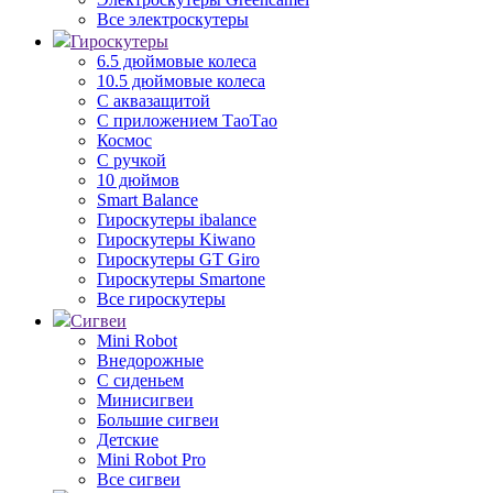
Все электроскутеры
Гироскутеры
6.5 дюймовые колеса
10.5 дюймовые колеса
С аквазащитой
С приложением ТаоТао
Космос
С ручкой
10 дюймов
Smart Balance
Гироскутеры ibalance
Гироскутеры Kiwano
Гироскутеры GT Giro
Гироскутеры Smartone
Все гироскутеры
Сигвеи
Mini Robot
Внедорожные
С сиденьем
Минисигвеи
Большие сигвеи
Детские
Mini Robot Pro
Все сигвеи