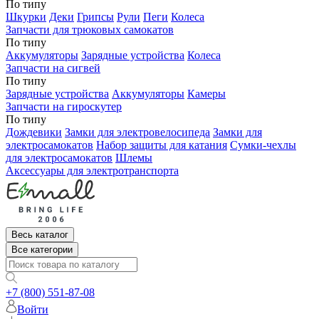
По типу
Шкурки
Деки
Грипсы
Рули
Пеги
Колеса
Запчасти для трюковых самокатов
По типу
Аккумуляторы
Зарядные устройства
Колеса
Запчасти на сигвей
По типу
Зарядные устройства
Аккумуляторы
Камеры
Запчасти на гироскутер
По типу
Дождевики
Замки для электровелосипеда
Замки для
электросамокатов
Набор защиты для катания
Сумки-чехлы
для электросамокатов
Шлемы
Аксессуары для электротранспорта
Весь каталог
Все категории
+7 (800) 551-87-08
Войти