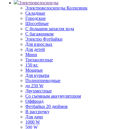
Электровелосипеды
Электровелосипеды Колхозник
Складные
Городские
Шоссейные
С большим запасом хода
С багажником
Электро Фэтбайки
Для взрослых
Для детей
Мини
Трехколесные
150 кг.
Мощные
Для курьера
Полноприводные
до 250 W
Двухместные
Со съемным аккумулятором
Оффроад
Фетбайки 20 дюймов
В рассрочку
Для дачи
1000 W
500 W