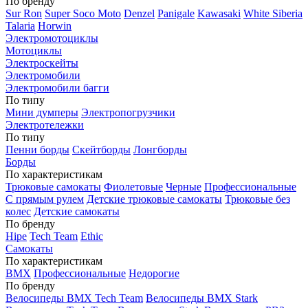
По бренду
Sur Ron
Super Soco Moto
Denzel
Panigale
Kawasaki
White Siberia
Talaria
Horwin
Электромотоциклы
Мотоциклы
Электроскейты
Электромобили
Электромобили багги
По типу
Мини думперы
Электропогрузчики
Электротележки
По типу
Пенни борды
Скейтборды
Лонгборды
Борды
По характеристикам
Трюковые самокаты
Фиолетовые
Черные
Профессиональные
С прямым рулем
Детские трюковые самокаты
Трюковые без
колес
Детские самокаты
По бренду
Hipe
Tech Team
Ethic
Самокаты
По характеристикам
BMX
Профессиональные
Недорогие
По бренду
Велосипеды BMX Tech Team
Велосипеды BMX Stark