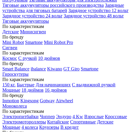
Тяговые аккумуляторы российского производства
Зарядные
устройства для тяговых батарей
Зарядное устройство 12 вольт
Зарядное устройство 24 вольт
Зарядное устройство 48 вольт
Тяговые аккумуляторы
По характеристикам
Детские
Минисигвеи
По бренду
Mini Robot
Smartone
Mini Robot Pro
Сигвеи
По характеристикам
Космос
С ручкой
10 дюймов
По бренду
Smart Balance
ibalance
Kiwano
GT Giro
Smartone
Гироскутеры
По характеристикам
150 кг.
Быстрые
Для начинающих
С выдвижной ручкой
Мощные
18 дюймов
16 дюймов
По бренду
Inmotion
Kingsong
Gotway
Airwheel
Моноколеса
По характеристикам
Электропитбайки
Чоппер
Эндуро
4 Kw
Взрослые
Кроссовые
Электромотороллеры
Китайские
Спортивные
Детские
Мощные
4 колеса
Круизеры
В кредит