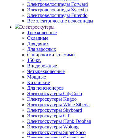
Электровелосипеды Forward
Электровелосипеды Syccyba
Электровелосипеды Furendo
Все электрические велосипеды
Электроскутеры
Трехколесные
Складные
Для двоих
Для взрослых
С широкими колесами
150 кг.
Внедорожные
Четырехколесные
Мощные
Китайские
Для пенсионеров
Электроскутеры CityCoco
Электроскутеры Kugoo
Электроскутеры White Siberia
Электроскутеры Skyboard
Электроскутеры GT
Электроскутеры iTank Doohan
Электроскутеры Wolong
Электроскутеры Super Soco
Электроскутеры Greencamel