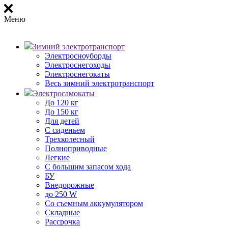
Меню
Зимний электротранспорт
Электросноуборды
Электроснегоходы
Электроснегокаты
Весь зимний электротранспорт
Электросамокаты
До 120 кг
До 150 кг
Для детей
С сиденьем
Трехколесный
Полноприводные
Легкие
С большим запасом хода
БУ
Внедорожные
до 250 W
Со съемным аккумулятором
Складные
Рассрочка