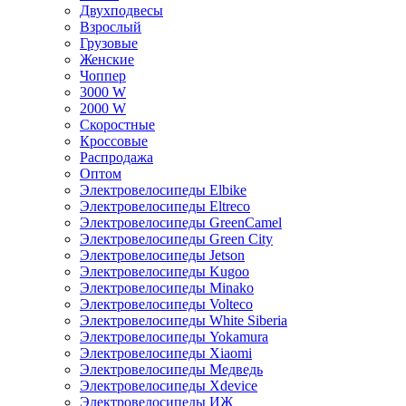
Двухподвесы
Взрослый
Грузовые
Женские
Чоппер
3000 W
2000 W
Скоростные
Кроссовые
Распродажа
Оптом
Электровелосипеды Elbike
Электровелосипеды Eltreco
Электровелосипеды GreenCamel
Электровелосипеды Green City
Электровелосипеды Jetson
Электровелосипеды Kugoo
Электровелосипеды Minako
Электровелосипеды Volteco
Электровелосипеды White Siberia
Электровелосипеды Yokamura
Электровелосипеды Xiaomi
Электровелосипеды Медведь
Электровелосипеды Xdevice
Электровелосипеды ИЖ