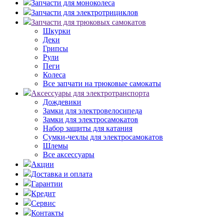
Запчасти для моноколеса
Запчасти для электротрициклов
Запчасти для трюковых самокатов
Шкурки
Деки
Грипсы
Рули
Пеги
Колеса
Все запчати на трюковые самокаты
Аксессуары для электротранспорта
Дождевики
Замки для электровелосипеда
Замки для электросамокатов
Набор защиты для катания
Сумки-чехлы для электросамокатов
Шлемы
Все аксессуары
Акции
Доставка и оплата
Гарантии
Кредит
Сервис
Контакты