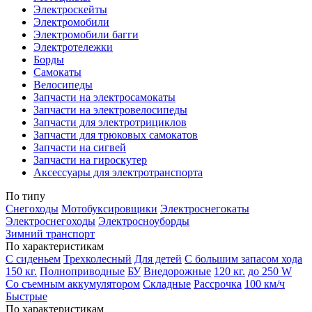
Электроскейты
Электромобили
Электромобили багги
Электротележки
Борды
Самокаты
Велосипеды
Запчасти на электросамокаты
Запчасти на электровелосипеды
Запчасти для электротрициклов
Запчасти для трюковых самокатов
Запчасти на сигвей
Запчасти на гироскутер
Аксессуары для электротранспорта
По типу
Снегоходы
Мотобуксировщики
Электроснегокаты
Электроснегоходы
Электросноуборды
Зимний транспорт
По характеристикам
С сиденьем
Трехколесный
Для детей
С большим запасом хода
150 кг.
Полноприводные
БУ
Внедорожные
120 кг.
до 250 W
Со съемным аккумулятором
Складные
Рассрочка
100 км/ч
Быстрые
По характеристикам