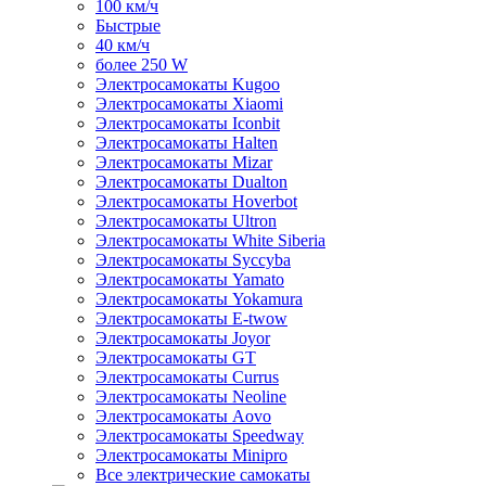
100 км/ч
Быстрые
40 км/ч
более 250 W
Электросамокаты Kugoo
Электросамокаты Xiaomi
Электросамокаты Iconbit
Электросамокаты Halten
Электросамокаты Mizar
Электросамокаты Dualton
Электросамокаты Hoverbot
Электросамокаты Ultron
Электросамокаты White Siberia
Электросамокаты Syccyba
Электросамокаты Yamato
Электросамокаты Yokamura
Электросамокаты E-twow
Электросамокаты Joyor
Электросамокаты GT
Электросамокаты Currus
Электросамокаты Neoline
Электросамокаты Aovo
Электросамокаты Speedway
Электросамокаты Minipro
Все электрические самокаты