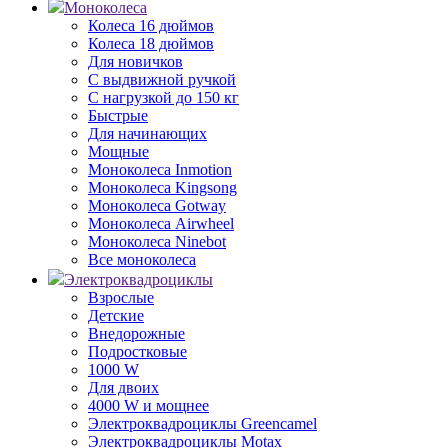
Моноколеса
Колеса 16 дюймов
Колеса 18 дюймов
Для новичков
С выдвижной ручкой
С нагрузкой до 150 кг
Быстрые
Для начинающих
Мощные
Моноколеса Inmotion
Моноколеса Kingsong
Моноколеса Gotway
Моноколеса Airwheel
Моноколеса Ninebot
Все моноколеса
Электроквадроциклы
Взрослые
Детские
Внедорожные
Подростковые
1000 W
Для двоих
4000 W и мощнее
Электроквадроциклы Greencamel
Электроквадроциклы Motax