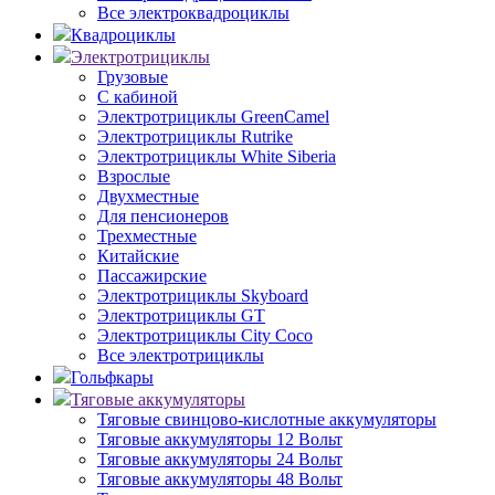
Все электроквадроциклы
Квадроциклы
Электротрициклы
Грузовые
С кабиной
Электротрициклы GreenCamel
Электротрициклы Rutrike
Электротрициклы White Siberia
Взрослые
Двухместные
Для пенсионеров
Трехместные
Китайские
Пассажирские
Электротрициклы Skyboard
Электротрициклы GT
Электротрициклы City Coco
Все электротрициклы
Гольфкары
Тяговые аккумуляторы
Тяговые свинцово-кислотные аккумуляторы
Тяговые аккумуляторы 12 Вольт
Тяговые аккумуляторы 24 Вольт
Тяговые аккумуляторы 48 Вольт