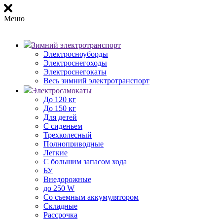
Меню
Зимний электротранспорт
Электросноуборды
Электроснегоходы
Электроснегокаты
Весь зимний электротранспорт
Электросамокаты
До 120 кг
До 150 кг
Для детей
С сиденьем
Трехколесный
Полноприводные
Легкие
С большим запасом хода
БУ
Внедорожные
до 250 W
Со съемным аккумулятором
Складные
Рассрочка