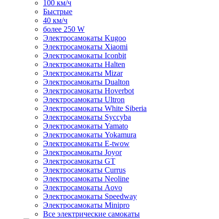
100 км/ч
Быстрые
40 км/ч
более 250 W
Электросамокаты Kugoo
Электросамокаты Xiaomi
Электросамокаты Iconbit
Электросамокаты Halten
Электросамокаты Mizar
Электросамокаты Dualton
Электросамокаты Hoverbot
Электросамокаты Ultron
Электросамокаты White Siberia
Электросамокаты Syccyba
Электросамокаты Yamato
Электросамокаты Yokamura
Электросамокаты E-twow
Электросамокаты Joyor
Электросамокаты GT
Электросамокаты Currus
Электросамокаты Neoline
Электросамокаты Aovo
Электросамокаты Speedway
Электросамокаты Minipro
Все электрические самокаты