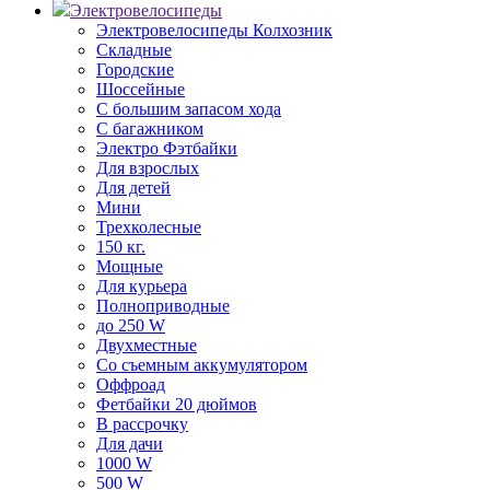
Электровелосипеды
Электровелосипеды Колхозник
Складные
Городские
Шоссейные
С большим запасом хода
С багажником
Электро Фэтбайки
Для взрослых
Для детей
Мини
Трехколесные
150 кг.
Мощные
Для курьера
Полноприводные
до 250 W
Двухместные
Со съемным аккумулятором
Оффроад
Фетбайки 20 дюймов
В рассрочку
Для дачи
1000 W
500 W