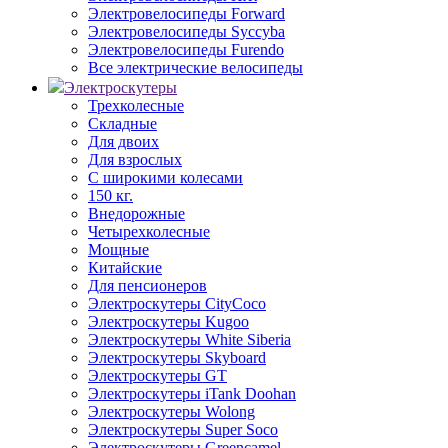
Электровелосипеды Forward
Электровелосипеды Syccyba
Электровелосипеды Furendo
Все электрические велосипеды
Электроскутеры
Трехколесные
Складные
Для двоих
Для взрослых
С широкими колесами
150 кг.
Внедорожные
Четырехколесные
Мощные
Китайские
Для пенсионеров
Электроскутеры CityCoco
Электроскутеры Kugoo
Электроскутеры White Siberia
Электроскутеры Skyboard
Электроскутеры GT
Электроскутеры iTank Doohan
Электроскутеры Wolong
Электроскутеры Super Soco
Электроскутеры Greencamel