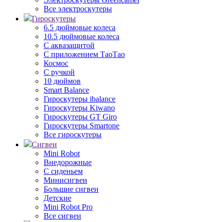
Все электроскутеры
Гироскутеры
6.5 дюймовые колеса
10.5 дюймовые колеса
С аквазащитой
С приложением ТаоТао
Космос
С ручкой
10 дюймов
Smart Balance
Гироскутеры ibalance
Гироскутеры Kiwano
Гироскутеры GT Giro
Гироскутеры Smartone
Все гироскутеры
Сигвеи
Mini Robot
Внедорожные
С сиденьем
Минисигвеи
Большие сигвеи
Детские
Mini Robot Pro
Все сигвеи