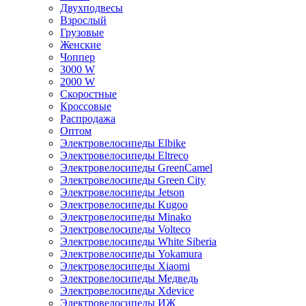
Двухподвесы
Взрослый
Грузовые
Женские
Чоппер
3000 W
2000 W
Скоростные
Кроссовые
Распродажа
Оптом
Электровелосипеды Elbike
Электровелосипеды Eltreco
Электровелосипеды GreenCamel
Электровелосипеды Green City
Электровелосипеды Jetson
Электровелосипеды Kugoo
Электровелосипеды Minako
Электровелосипеды Volteco
Электровелосипеды White Siberia
Электровелосипеды Yokamura
Электровелосипеды Xiaomi
Электровелосипеды Медведь
Электровелосипеды Xdevice
Электровелосипеды ИЖ