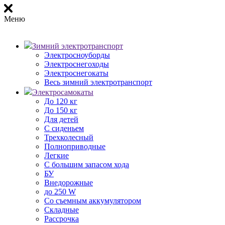
Меню
Зимний электротранспорт
Электросноуборды
Электроснегоходы
Электроснегокаты
Весь зимний электротранспорт
Электросамокаты
До 120 кг
До 150 кг
Для детей
С сиденьем
Трехколесный
Полноприводные
Легкие
С большим запасом хода
БУ
Внедорожные
до 250 W
Со съемным аккумулятором
Складные
Рассрочка