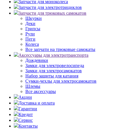
Запчасти для моноколеса
Запчасти для электротрициклов
Запчасти для трюковых самокатов
Шкурки
Деки
Грипсы
Рули
Пеги
Колеса
Все запчати на трюковые самокаты
Аксессуары для электротранспорта
Дождевики
Замки для электровелосипеда
Замки для электросамокатов
Набор защиты для катания
Сумки-чехлы для электросамокатов
Шлемы
Все аксессуары
Акции
Доставка и оплата
Гарантии
Кредит
Сервис
Контакты