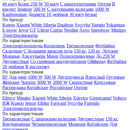
40 км/ч
Более 250 W
50 км/ч
С амортизаторами
Оптом
В
кредит
Зимние
500 W
С надувными колесами
1000 W
Карбоновые
Диаметр 10 дюймов
30 км/ч
Белые
По бренду
Kugoo
Xiaomi
White Siberia
Dualtron
Syccyba
Yamato
Yokamura
E-twow
Joyor
GT
Ultron
Currus
Neoline
Aovo
Speedway
Minipro
Электросамокаты
По характеристикам
Электровелосипеды Колхозник
Трехколесные
Фетбайки
Складные
С большим запасом хода
150 кг.
120 кг.
Детские
Мощные
Для курьера
Мини
Полноприводные
До 250 W
Двухместные
Со съемным аккумулятором
Оффроад
Фетбайки
20 дюймов
В рассрочку
По характеристикам
БУ
Для дачи
1000 W
500 W
Двухподвесы
Взрослый
Грузовые
Женские
Чоппер
3000 W
2000 W
Скоростные
Кроссовые
Распродажа
Китайские
Российские
Оптом
По бренду
Eltreco
Minako
Xiaomi
White Siberia
Xdevice
Greencamel
Volteco
ИЖ
Kugoo
Jetson
Elbike
Forward
Syccyba
Furendo
Электровелосипеды
По характеристикам
Трехколесные
С широкими колесами
Двухместные
150 кг.
Внедорожные
Четырехколесные
Мощные
Китайские
Для
пенсионеров