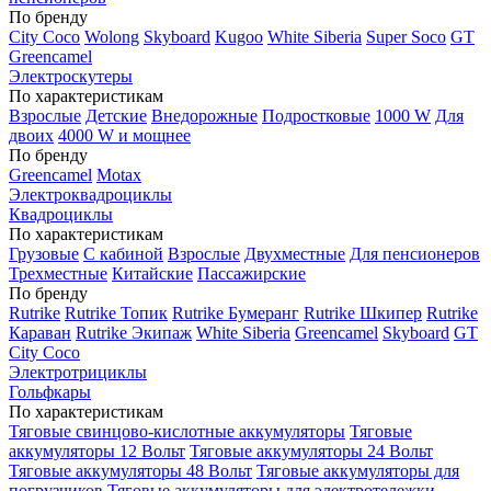
По бренду
City Coco
Wolong
Skyboard
Kugoo
White Siberia
Super Soco
GT
Greencamel
Электроскутеры
По характеристикам
Взрослые
Детские
Внедорожные
Подростковые
1000 W
Для
двоих
4000 W и мощнее
По бренду
Greencamel
Motax
Электроквадроциклы
Квадроциклы
По характеристикам
Грузовые
С кабиной
Взрослые
Двухместные
Для пенсионеров
Трехместные
Китайские
Пассажирские
По бренду
Rutrike
Rutrike Топик
Rutrike Бумеранг
Rutrike Шкипер
Rutrike
Караван
Rutrike Экипаж
White Siberia
Greencamel
Skyboard
GT
City Coco
Электротрициклы
Гольфкары
По характеристикам
Тяговые свинцово-кислотные аккумуляторы
Тяговые
аккумуляторы 12 Вольт
Тяговые аккумуляторы 24 Вольт
Тяговые аккумуляторы 48 Вольт
Тяговые аккумуляторы для
погрузчиков
Тяговые аккумуляторы для электротележки