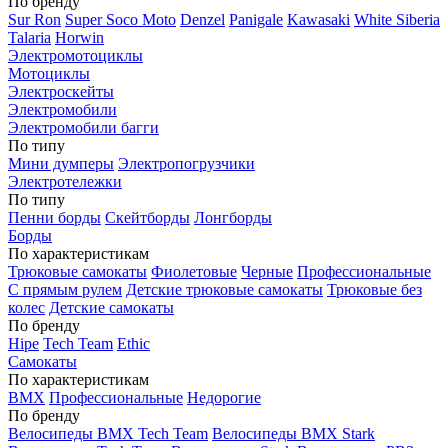
По бренду
Sur Ron
Super Soco Moto
Denzel
Panigale
Kawasaki
White Siberia
Talaria
Horwin
Электромотоциклы
Мотоциклы
Электроскейты
Электромобили
Электромобили багги
По типу
Мини думперы
Электропогрузчики
Электротележки
По типу
Пенни борды
Скейтборды
Лонгборды
Борды
По характеристикам
Трюковые самокаты
Фиолетовые
Черные
Профессиональные
С прямым рулем
Детские трюковые самокаты
Трюковые без
колес
Детские самокаты
По бренду
Hipe
Tech Team
Ethic
Самокаты
По характеристикам
BMX
Профессиональные
Недорогие
По бренду
Велосипеды BMX Tech Team
Велосипеды BMX Stark