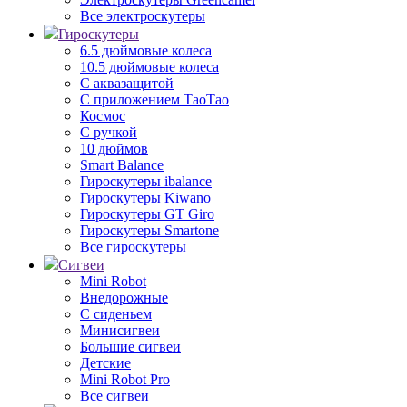
Все электроскутеры
Гироскутеры
6.5 дюймовые колеса
10.5 дюймовые колеса
С аквазащитой
С приложением ТаоТао
Космос
С ручкой
10 дюймов
Smart Balance
Гироскутеры ibalance
Гироскутеры Kiwano
Гироскутеры GT Giro
Гироскутеры Smartone
Все гироскутеры
Сигвеи
Mini Robot
Внедорожные
С сиденьем
Минисигвеи
Большие сигвеи
Детские
Mini Robot Pro
Все сигвеи