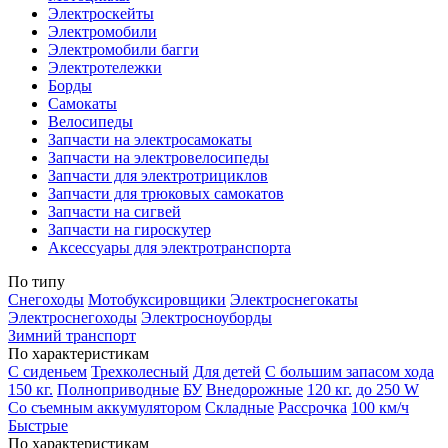
Электроскейты
Электромобили
Электромобили багги
Электротележки
Борды
Самокаты
Велосипеды
Запчасти на электросамокаты
Запчасти на электровелосипеды
Запчасти для электротрициклов
Запчасти для трюковых самокатов
Запчасти на сигвей
Запчасти на гироскутер
Аксессуары для электротранспорта
По типу
Снегоходы
Мотобуксировщики
Электроснегокаты
Электроснегоходы
Электросноуборды
Зимний транспорт
По характеристикам
С сиденьем
Трехколесный
Для детей
С большим запасом хода
150 кг.
Полноприводные
БУ
Внедорожные
120 кг.
до 250 W
Со съемным аккумулятором
Складные
Рассрочка
100 км/ч
Быстрые
По характеристикам