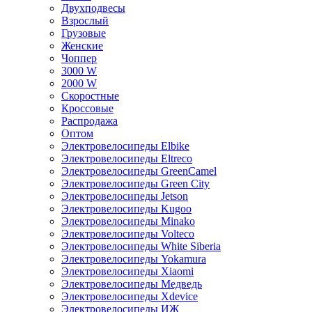
Двухподвесы
Взрослый
Грузовые
Женские
Чоппер
3000 W
2000 W
Скоростные
Кроссовые
Распродажа
Оптом
Электровелосипеды Elbike
Электровелосипеды Eltreco
Электровелосипеды GreenCamel
Электровелосипеды Green City
Электровелосипеды Jetson
Электровелосипеды Kugoo
Электровелосипеды Minako
Электровелосипеды Volteco
Электровелосипеды White Siberia
Электровелосипеды Yokamura
Электровелосипеды Xiaomi
Электровелосипеды Медведь
Электровелосипеды Xdevice
Электровелосипеды ИЖ