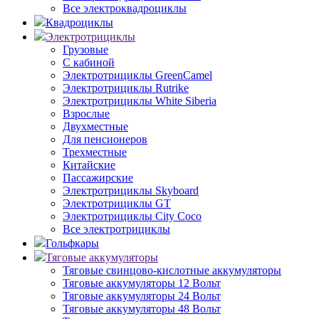
Все электроквадроциклы
Квадроциклы
Электротрициклы
Грузовые
С кабиной
Электротрициклы GreenCamel
Электротрициклы Rutrike
Электротрициклы White Siberia
Взрослые
Двухместные
Для пенсионеров
Трехместные
Китайские
Пассажирские
Электротрициклы Skyboard
Электротрициклы GT
Электротрициклы City Coco
Все электротрициклы
Гольфкары
Тяговые аккумуляторы
Тяговые свинцово-кислотные аккумуляторы
Тяговые аккумуляторы 12 Вольт
Тяговые аккумуляторы 24 Вольт
Тяговые аккумуляторы 48 Вольт