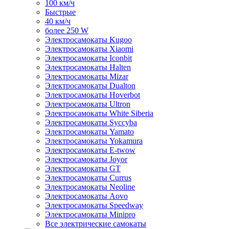
100 км/ч
Быстрые
40 км/ч
более 250 W
Электросамокаты Kugoo
Электросамокаты Xiaomi
Электросамокаты Iconbit
Электросамокаты Halten
Электросамокаты Mizar
Электросамокаты Dualton
Электросамокаты Hoverbot
Электросамокаты Ultron
Электросамокаты White Siberia
Электросамокаты Syccyba
Электросамокаты Yamato
Электросамокаты Yokamura
Электросамокаты E-twow
Электросамокаты Joyor
Электросамокаты GT
Электросамокаты Currus
Электросамокаты Neoline
Электросамокаты Aovo
Электросамокаты Speedway
Электросамокаты Minipro
Все электрические самокаты