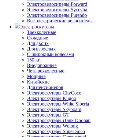
Электровелосипеды Forward
Электровелосипеды Syccyba
Электровелосипеды Furendo
Все электрические велосипеды
Электроскутеры
Трехколесные
Складные
Для двоих
Для взрослых
С широкими колесами
150 кг.
Внедорожные
Четырехколесные
Мощные
Китайские
Для пенсионеров
Электроскутеры CityCoco
Электроскутеры Kugoo
Электроскутеры White Siberia
Электроскутеры Skyboard
Электроскутеры GT
Электроскутеры iTank Doohan
Электроскутеры Wolong
Электроскутеры Super Soco
Электроскутеры Greencamel