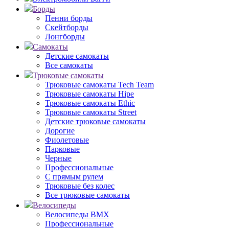
Борды
Пенни борды
Скейтборды
Лонгборды
Самокаты
Детские самокаты
Все самокаты
Трюковые самокаты
Трюковые самокаты Tech Team
Трюковые самокаты Hipe
Трюковые самокаты Ethic
Трюковые самокаты Street
Детские трюковые самокаты
Дорогие
Фиолетовые
Парковые
Черные
Профессиональные
С прямым рулем
Трюковые без колес
Все трюковые самокаты
Велосипеды
Велосипеды BMX
Профессиональные