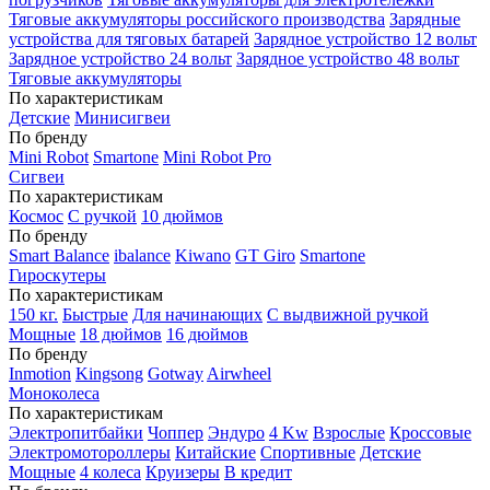
Тяговые аккумуляторы российского производства
Зарядные
устройства для тяговых батарей
Зарядное устройство 12 вольт
Зарядное устройство 24 вольт
Зарядное устройство 48 вольт
Тяговые аккумуляторы
По характеристикам
Детские
Минисигвеи
По бренду
Mini Robot
Smartone
Mini Robot Pro
Сигвеи
По характеристикам
Космос
С ручкой
10 дюймов
По бренду
Smart Balance
ibalance
Kiwano
GT Giro
Smartone
Гироскутеры
По характеристикам
150 кг.
Быстрые
Для начинающих
С выдвижной ручкой
Мощные
18 дюймов
16 дюймов
По бренду
Inmotion
Kingsong
Gotway
Airwheel
Моноколеса
По характеристикам
Электропитбайки
Чоппер
Эндуро
4 Kw
Взрослые
Кроссовые
Электромотороллеры
Китайские
Спортивные
Детские
Мощные
4 колеса
Круизеры
В кредит