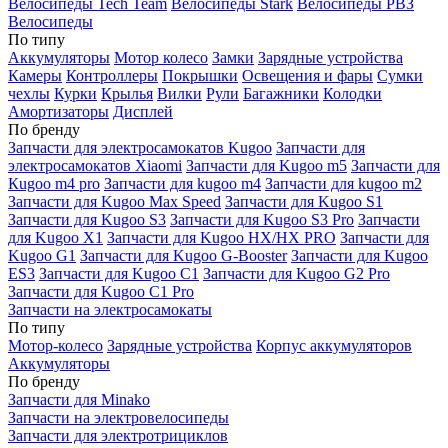
Велосипеды Tech Team
Велосипеды Stark
Велосипеды РВЗ
Велосипеды
По типу
Аккумуляторы
Мотор колесо
Замки
Зарядные устройства
Камеры
Контроллеры
Покрышки
Освещения и фары
Сумки
чехлы
Курки
Крылья
Вилки
Рули
Багажники
Колодки
Амортизаторы
Дисплей
По бренду
Запчасти для электросамокатов Kugoo
Запчасти для
электросамокатов Xiaomi
Запчасти для Kugoo m5
Запчасти для
Кugoo m4 pro
Запчасти для kugoo m4
Запчасти для kugoo m2
Запчасти для Kugoo Max Speed
Запчасти для Kugoo S1
Запчасти для Kugoo S3
Запчасти для Kugoo S3 Pro
Запчасти
для Kugoo X1
Запчасти для Kugoo HX/HX PRO
Запчасти для
Kugoo G1
Запчасти для Kugoo G-Booster
Запчасти для Kugoo
ES3
Запчасти для Kugoo C1
Запчасти для Kugoo G2 Pro
Запчасти для Kugoo C1 Pro
Запчасти на электросамокаты
По типу
Мотор-колесо
Зарядные устройства
Корпус аккумуляторов
Аккумуляторы
По бренду
Запчасти для Minako
Запчасти на электровелосипеды
Запчасти для электротрициклов