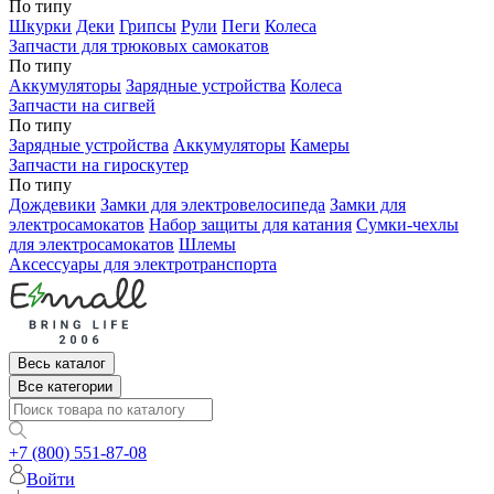
По типу
Шкурки
Деки
Грипсы
Рули
Пеги
Колеса
Запчасти для трюковых самокатов
По типу
Аккумуляторы
Зарядные устройства
Колеса
Запчасти на сигвей
По типу
Зарядные устройства
Аккумуляторы
Камеры
Запчасти на гироскутер
По типу
Дождевики
Замки для электровелосипеда
Замки для
электросамокатов
Набор защиты для катания
Сумки-чехлы
для электросамокатов
Шлемы
Аксессуары для электротранспорта
Весь каталог
Все категории
+7 (800) 551-87-08
Войти