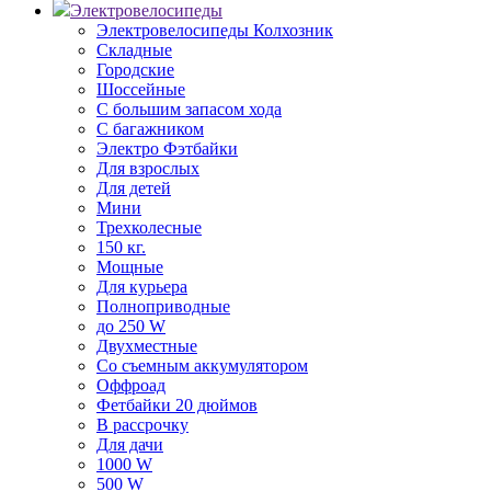
Электровелосипеды
Электровелосипеды Колхозник
Складные
Городские
Шоссейные
С большим запасом хода
С багажником
Электро Фэтбайки
Для взрослых
Для детей
Мини
Трехколесные
150 кг.
Мощные
Для курьера
Полноприводные
до 250 W
Двухместные
Со съемным аккумулятором
Оффроад
Фетбайки 20 дюймов
В рассрочку
Для дачи
1000 W
500 W