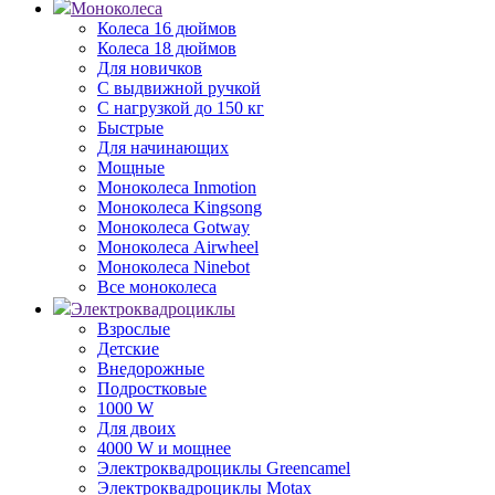
Моноколеса
Колеса 16 дюймов
Колеса 18 дюймов
Для новичков
С выдвижной ручкой
С нагрузкой до 150 кг
Быстрые
Для начинающих
Мощные
Моноколеса Inmotion
Моноколеса Kingsong
Моноколеса Gotway
Моноколеса Airwheel
Моноколеса Ninebot
Все моноколеса
Электроквадроциклы
Взрослые
Детские
Внедорожные
Подростковые
1000 W
Для двоих
4000 W и мощнее
Электроквадроциклы Greencamel
Электроквадроциклы Motax