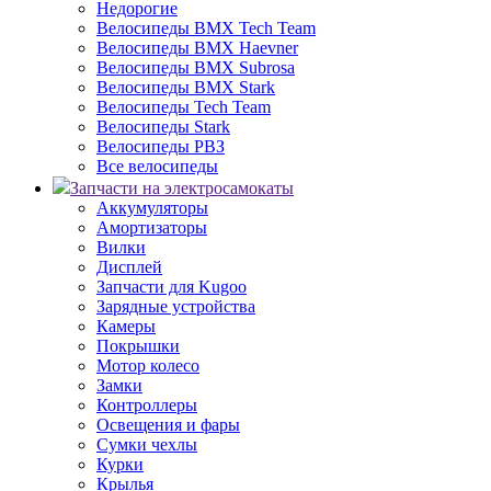
Недорогие
Велосипеды BMX Tech Team
Велосипеды BMX Haevner
Велосипеды BMX Subrosa
Велосипеды BMX Stark
Велосипеды Tech Team
Велосипеды Stark
Велосипеды РВЗ
Все велосипеды
Запчасти на электросамокаты
Аккумуляторы
Амортизаторы
Вилки
Дисплей
Запчасти для Kugoo
Зарядные устройства
Камеры
Покрышки
Мотор колесо
Замки
Контроллеры
Освещения и фары
Сумки чехлы
Курки
Крылья