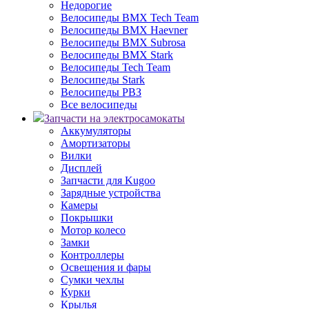
Недорогие
Велосипеды BMX Tech Team
Велосипеды BMX Haevner
Велосипеды BMX Subrosa
Велосипеды BMX Stark
Велосипеды Tech Team
Велосипеды Stark
Велосипеды РВЗ
Все велосипеды
Запчасти на электросамокаты
Аккумуляторы
Амортизаторы
Вилки
Дисплей
Запчасти для Kugoo
Зарядные устройства
Камеры
Покрышки
Мотор колесо
Замки
Контроллеры
Освещения и фары
Сумки чехлы
Курки
Крылья