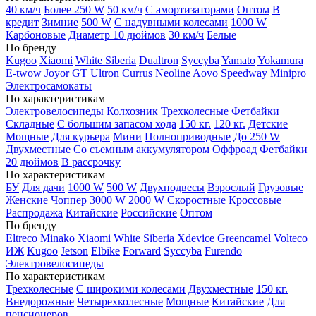
40 км/ч
Более 250 W
50 км/ч
С амортизаторами
Оптом
В
кредит
Зимние
500 W
С надувными колесами
1000 W
Карбоновые
Диаметр 10 дюймов
30 км/ч
Белые
По бренду
Kugoo
Xiaomi
White Siberia
Dualtron
Syccyba
Yamato
Yokamura
E-twow
Joyor
GT
Ultron
Currus
Neoline
Aovo
Speedway
Minipro
Электросамокаты
По характеристикам
Электровелосипеды Колхозник
Трехколесные
Фетбайки
Складные
С большим запасом хода
150 кг.
120 кг.
Детские
Мощные
Для курьера
Мини
Полноприводные
До 250 W
Двухместные
Со съемным аккумулятором
Оффроад
Фетбайки
20 дюймов
В рассрочку
По характеристикам
БУ
Для дачи
1000 W
500 W
Двухподвесы
Взрослый
Грузовые
Женские
Чоппер
3000 W
2000 W
Скоростные
Кроссовые
Распродажа
Китайские
Российские
Оптом
По бренду
Eltreco
Minako
Xiaomi
White Siberia
Xdevice
Greencamel
Volteco
ИЖ
Kugoo
Jetson
Elbike
Forward
Syccyba
Furendo
Электровелосипеды
По характеристикам
Трехколесные
С широкими колесами
Двухместные
150 кг.
Внедорожные
Четырехколесные
Мощные
Китайские
Для
пенсионеров