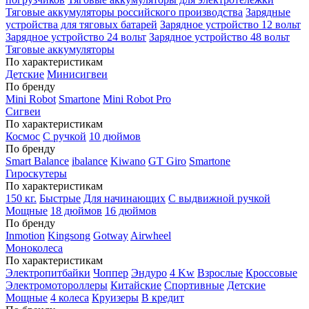
Тяговые аккумуляторы российского производства
Зарядные
устройства для тяговых батарей
Зарядное устройство 12 вольт
Зарядное устройство 24 вольт
Зарядное устройство 48 вольт
Тяговые аккумуляторы
По характеристикам
Детские
Минисигвеи
По бренду
Mini Robot
Smartone
Mini Robot Pro
Сигвеи
По характеристикам
Космос
С ручкой
10 дюймов
По бренду
Smart Balance
ibalance
Kiwano
GT Giro
Smartone
Гироскутеры
По характеристикам
150 кг.
Быстрые
Для начинающих
С выдвижной ручкой
Мощные
18 дюймов
16 дюймов
По бренду
Inmotion
Kingsong
Gotway
Airwheel
Моноколеса
По характеристикам
Электропитбайки
Чоппер
Эндуро
4 Kw
Взрослые
Кроссовые
Электромотороллеры
Китайские
Спортивные
Детские
Мощные
4 колеса
Круизеры
В кредит