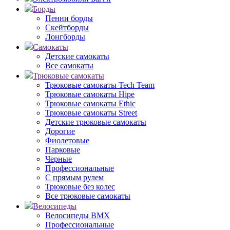
Борды
Пенни борды
Скейтборды
Лонгборды
Самокаты
Детские самокаты
Все самокаты
Трюковые самокаты
Трюковые самокаты Tech Team
Трюковые самокаты Hipe
Трюковые самокаты Ethic
Трюковые самокаты Street
Детские трюковые самокаты
Дорогие
Фиолетовые
Парковые
Черные
Профессиональные
С прямым рулем
Трюковые без колес
Все трюковые самокаты
Велосипеды
Велосипеды BMX
Профессиональные