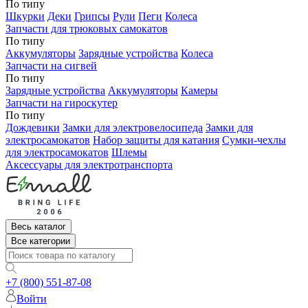
По типу
Шкурки
Деки
Грипсы
Рули
Пеги
Колеса
Запчасти для трюковых самокатов
По типу
Аккумуляторы
Зарядные устройства
Колеса
Запчасти на сигвей
По типу
Зарядные устройства
Аккумуляторы
Камеры
Запчасти на гироскутер
По типу
Дождевики
Замки для электровелосипеда
Замки для
электросамокатов
Набор защиты для катания
Сумки-чехлы
для электросамокатов
Шлемы
Аксессуары для электротранспорта
Весь каталог
Все категории
+7 (800) 551-87-08
Войти