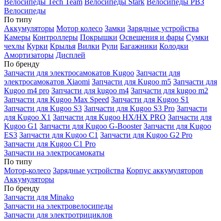
Велосипеды Tech Team
Велосипеды Stark
Велосипеды РВЗ
Велосипеды
По типу
Аккумуляторы
Мотор колесо
Замки
Зарядные устройства
Камеры
Контроллеры
Покрышки
Освещения и фары
Сумки
чехлы
Курки
Крылья
Вилки
Рули
Багажники
Колодки
Амортизаторы
Дисплей
По бренду
Запчасти для электросамокатов Kugoo
Запчасти для
электросамокатов Xiaomi
Запчасти для Kugoo m5
Запчасти для
Кugoo m4 pro
Запчасти для kugoo m4
Запчасти для kugoo m2
Запчасти для Kugoo Max Speed
Запчасти для Kugoo S1
Запчасти для Kugoo S3
Запчасти для Kugoo S3 Pro
Запчасти
для Kugoo X1
Запчасти для Kugoo HX/HX PRO
Запчасти для
Kugoo G1
Запчасти для Kugoo G-Booster
Запчасти для Kugoo
ES3
Запчасти для Kugoo C1
Запчасти для Kugoo G2 Pro
Запчасти для Kugoo C1 Pro
Запчасти на электросамокаты
По типу
Мотор-колесо
Зарядные устройства
Корпус аккумуляторов
Аккумуляторы
По бренду
Запчасти для Minako
Запчасти на электровелосипеды
Запчасти для электротрициклов