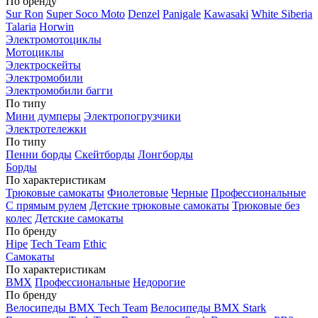
По бренду
Sur Ron
Super Soco Moto
Denzel
Panigale
Kawasaki
White Siberia
Talaria
Horwin
Электромотоциклы
Мотоциклы
Электроскейты
Электромобили
Электромобили багги
По типу
Мини думперы
Электропогрузчики
Электротележки
По типу
Пенни борды
Скейтборды
Лонгборды
Борды
По характеристикам
Трюковые самокаты
Фиолетовые
Черные
Профессиональные
С прямым рулем
Детские трюковые самокаты
Трюковые без
колес
Детские самокаты
По бренду
Hipe
Tech Team
Ethic
Самокаты
По характеристикам
BMX
Профессиональные
Недорогие
По бренду
Велосипеды BMX Tech Team
Велосипеды BMX Stark