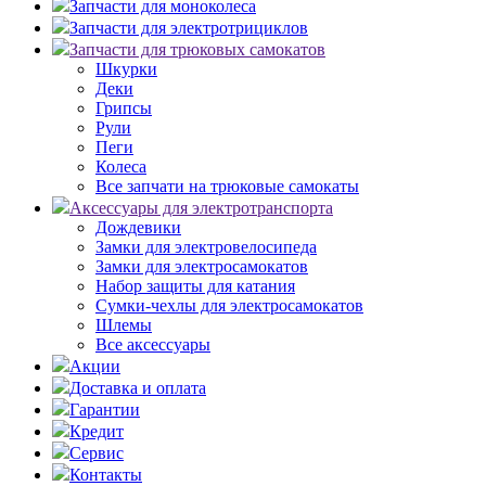
Запчасти для моноколеса
Запчасти для электротрициклов
Запчасти для трюковых самокатов
Шкурки
Деки
Грипсы
Рули
Пеги
Колеса
Все запчати на трюковые самокаты
Аксессуары для электротранспорта
Дождевики
Замки для электровелосипеда
Замки для электросамокатов
Набор защиты для катания
Сумки-чехлы для электросамокатов
Шлемы
Все аксессуары
Акции
Доставка и оплата
Гарантии
Кредит
Сервис
Контакты