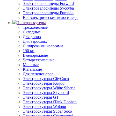
Электровелосипеды Forward
Электровелосипеды Syccyba
Электровелосипеды Furendo
Все электрические велосипеды
Электроскутеры
Трехколесные
Складные
Для двоих
Для взрослых
С широкими колесами
150 кг.
Внедорожные
Четырехколесные
Мощные
Китайские
Для пенсионеров
Электроскутеры CityCoco
Электроскутеры Kugoo
Электроскутеры White Siberia
Электроскутеры Skyboard
Электроскутеры GT
Электроскутеры iTank Doohan
Электроскутеры Wolong
Электроскутеры Super Soco
Электроскутеры Greencamel