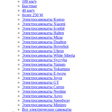
100 км/ч
Быстрые
40 км/ч
более 250 W
Электросамокаты Kugoo
Электросамокаты Xiaomi
Электросамокаты Iconbit
Электросамокаты Halten
Электросамокаты Mizar
Электросамокаты Dualton
Электросамокаты Hoverbot
Электросамокаты Ultron
Электросамокаты White Siberia
Электросамокаты Syccyba
Электросамокаты Yamato
Электросамокаты Yokamura
Электросамокаты E-twow
Электросамокаты Joyor
Электросамокаты GT
Электросамокаты Currus
Электросамокаты Neoline
Электросамокаты Aovo
Электросамокаты Speedway
Электросамокаты Minipro
Все электрические самокаты