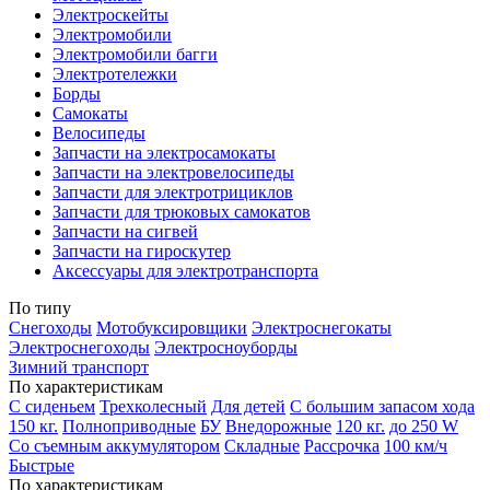
Электроскейты
Электромобили
Электромобили багги
Электротележки
Борды
Самокаты
Велосипеды
Запчасти на электросамокаты
Запчасти на электровелосипеды
Запчасти для электротрициклов
Запчасти для трюковых самокатов
Запчасти на сигвей
Запчасти на гироскутер
Аксессуары для электротранспорта
По типу
Снегоходы
Мотобуксировщики
Электроснегокаты
Электроснегоходы
Электросноуборды
Зимний транспорт
По характеристикам
С сиденьем
Трехколесный
Для детей
С большим запасом хода
150 кг.
Полноприводные
БУ
Внедорожные
120 кг.
до 250 W
Со съемным аккумулятором
Складные
Рассрочка
100 км/ч
Быстрые
По характеристикам