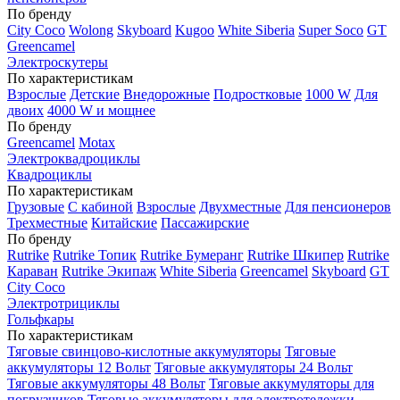
По бренду
City Coco
Wolong
Skyboard
Kugoo
White Siberia
Super Soco
GT
Greencamel
Электроскутеры
По характеристикам
Взрослые
Детские
Внедорожные
Подростковые
1000 W
Для
двоих
4000 W и мощнее
По бренду
Greencamel
Motax
Электроквадроциклы
Квадроциклы
По характеристикам
Грузовые
С кабиной
Взрослые
Двухместные
Для пенсионеров
Трехместные
Китайские
Пассажирские
По бренду
Rutrike
Rutrike Топик
Rutrike Бумеранг
Rutrike Шкипер
Rutrike
Караван
Rutrike Экипаж
White Siberia
Greencamel
Skyboard
GT
City Coco
Электротрициклы
Гольфкары
По характеристикам
Тяговые свинцово-кислотные аккумуляторы
Тяговые
аккумуляторы 12 Вольт
Тяговые аккумуляторы 24 Вольт
Тяговые аккумуляторы 48 Вольт
Тяговые аккумуляторы для
погрузчиков
Тяговые аккумуляторы для электротележки