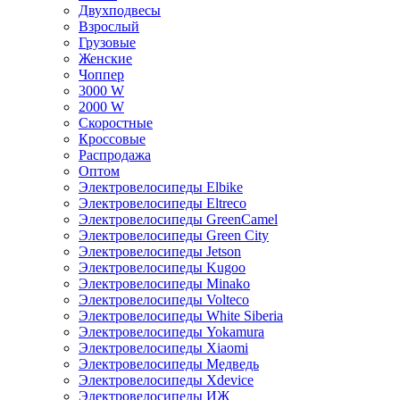
Двухподвесы
Взрослый
Грузовые
Женские
Чоппер
3000 W
2000 W
Скоростные
Кроссовые
Распродажа
Оптом
Электровелосипеды Elbike
Электровелосипеды Eltreco
Электровелосипеды GreenCamel
Электровелосипеды Green City
Электровелосипеды Jetson
Электровелосипеды Kugoo
Электровелосипеды Minako
Электровелосипеды Volteco
Электровелосипеды White Siberia
Электровелосипеды Yokamura
Электровелосипеды Xiaomi
Электровелосипеды Медведь
Электровелосипеды Xdevice
Электровелосипеды ИЖ