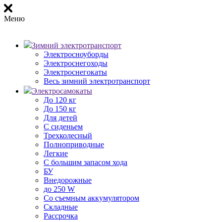
Меню
Зимний электротранспорт
Электросноуборды
Электроснегоходы
Электроснегокаты
Весь зимний электротранспорт
Электросамокаты
До 120 кг
До 150 кг
Для детей
С сиденьем
Трехколесный
Полноприводные
Легкие
С большим запасом хода
БУ
Внедорожные
до 250 W
Со съемным аккумулятором
Складные
Рассрочка