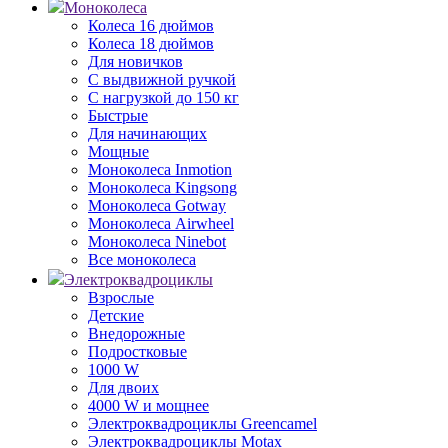
Моноколеса
Колеса 16 дюймов
Колеса 18 дюймов
Для новичков
С выдвижной ручкой
С нагрузкой до 150 кг
Быстрые
Для начинающих
Мощные
Моноколеса Inmotion
Моноколеса Kingsong
Моноколеса Gotway
Моноколеса Airwheel
Моноколеса Ninebot
Все моноколеса
Электроквадроциклы
Взрослые
Детские
Внедорожные
Подростковые
1000 W
Для двоих
4000 W и мощнее
Электроквадроциклы Greencamel
Электроквадроциклы Motax