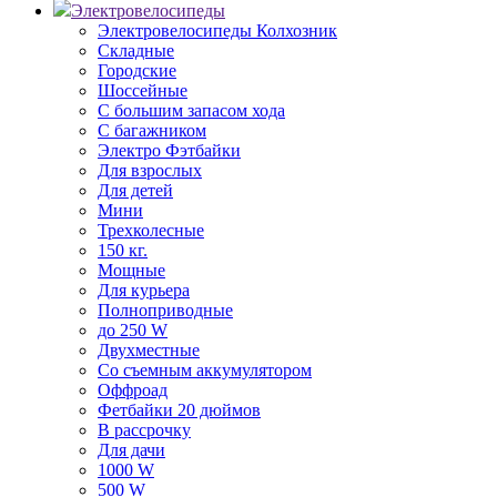
Электровелосипеды
Электровелосипеды Колхозник
Складные
Городские
Шоссейные
С большим запасом хода
С багажником
Электро Фэтбайки
Для взрослых
Для детей
Мини
Трехколесные
150 кг.
Мощные
Для курьера
Полноприводные
до 250 W
Двухместные
Со съемным аккумулятором
Оффроад
Фетбайки 20 дюймов
В рассрочку
Для дачи
1000 W
500 W