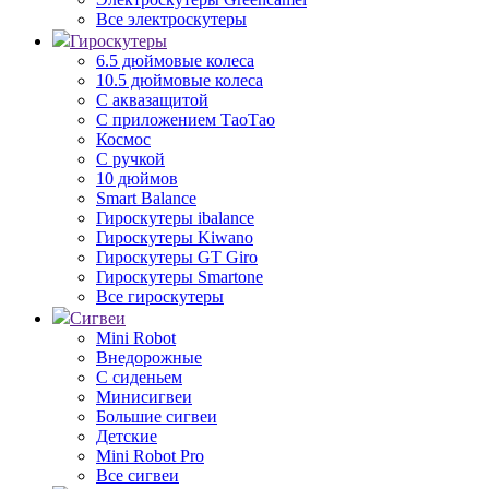
Все электроскутеры
Гироскутеры
6.5 дюймовые колеса
10.5 дюймовые колеса
С аквазащитой
С приложением ТаоТао
Космос
С ручкой
10 дюймов
Smart Balance
Гироскутеры ibalance
Гироскутеры Kiwano
Гироскутеры GT Giro
Гироскутеры Smartone
Все гироскутеры
Сигвеи
Mini Robot
Внедорожные
С сиденьем
Минисигвеи
Большие сигвеи
Детские
Mini Robot Pro
Все сигвеи