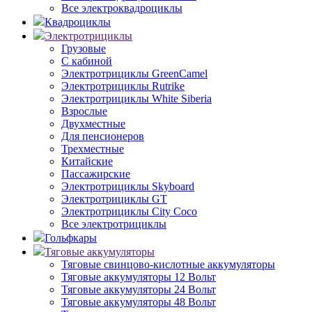
Все электроквадроциклы
Квадроциклы
Электротрициклы
Грузовые
С кабиной
Электротрициклы GreenCamel
Электротрициклы Rutrike
Электротрициклы White Siberia
Взрослые
Двухместные
Для пенсионеров
Трехместные
Китайские
Пассажирские
Электротрициклы Skyboard
Электротрициклы GT
Электротрициклы City Coco
Все электротрициклы
Гольфкары
Тяговые аккумуляторы
Тяговые свинцово-кислотные аккумуляторы
Тяговые аккумуляторы 12 Вольт
Тяговые аккумуляторы 24 Вольт
Тяговые аккумуляторы 48 Вольт