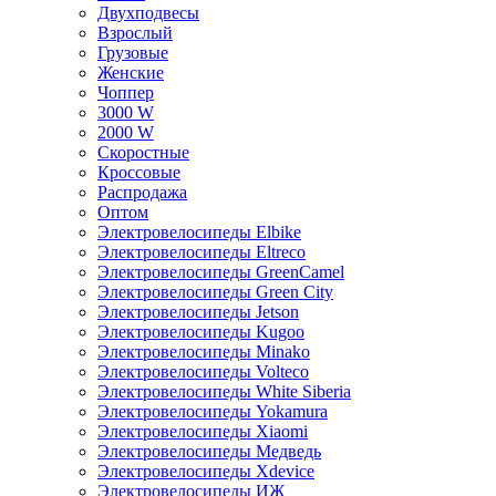
Двухподвесы
Взрослый
Грузовые
Женские
Чоппер
3000 W
2000 W
Скоростные
Кроссовые
Распродажа
Оптом
Электровелосипеды Elbike
Электровелосипеды Eltreco
Электровелосипеды GreenCamel
Электровелосипеды Green City
Электровелосипеды Jetson
Электровелосипеды Kugoo
Электровелосипеды Minako
Электровелосипеды Volteco
Электровелосипеды White Siberia
Электровелосипеды Yokamura
Электровелосипеды Xiaomi
Электровелосипеды Медведь
Электровелосипеды Xdevice
Электровелосипеды ИЖ