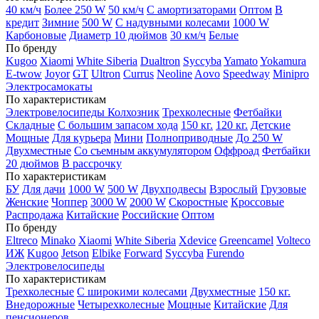
40 км/ч
Более 250 W
50 км/ч
С амортизаторами
Оптом
В
кредит
Зимние
500 W
С надувными колесами
1000 W
Карбоновые
Диаметр 10 дюймов
30 км/ч
Белые
По бренду
Kugoo
Xiaomi
White Siberia
Dualtron
Syccyba
Yamato
Yokamura
E-twow
Joyor
GT
Ultron
Currus
Neoline
Aovo
Speedway
Minipro
Электросамокаты
По характеристикам
Электровелосипеды Колхозник
Трехколесные
Фетбайки
Складные
С большим запасом хода
150 кг.
120 кг.
Детские
Мощные
Для курьера
Мини
Полноприводные
До 250 W
Двухместные
Со съемным аккумулятором
Оффроад
Фетбайки
20 дюймов
В рассрочку
По характеристикам
БУ
Для дачи
1000 W
500 W
Двухподвесы
Взрослый
Грузовые
Женские
Чоппер
3000 W
2000 W
Скоростные
Кроссовые
Распродажа
Китайские
Российские
Оптом
По бренду
Eltreco
Minako
Xiaomi
White Siberia
Xdevice
Greencamel
Volteco
ИЖ
Kugoo
Jetson
Elbike
Forward
Syccyba
Furendo
Электровелосипеды
По характеристикам
Трехколесные
С широкими колесами
Двухместные
150 кг.
Внедорожные
Четырехколесные
Мощные
Китайские
Для
пенсионеров