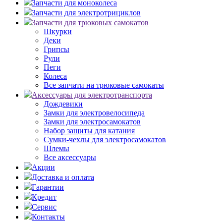
Запчасти для моноколеса
Запчасти для электротрициклов
Запчасти для трюковых самокатов
Шкурки
Деки
Грипсы
Рули
Пеги
Колеса
Все запчати на трюковые самокаты
Аксессуары для электротранспорта
Дождевики
Замки для электровелосипеда
Замки для электросамокатов
Набор защиты для катания
Сумки-чехлы для электросамокатов
Шлемы
Все аксессуары
Акции
Доставка и оплата
Гарантии
Кредит
Сервис
Контакты