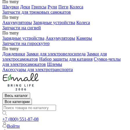
По типу
Шкурки
Деки
Грипсы
Рули
Пеги
Колеса
Запчасти для трюковых самокатов
По типу
Аккумуляторы
Зарядные устройства
Колеса
Запчасти на сигвей
По типу
Зарядные устройства
Аккумуляторы
Камеры
Запчасти на гироскутер
По типу
Дождевики
Замки для электровелосипеда
Замки для
электросамокатов
Набор защиты для катания
Сумки-чехлы
для электросамокатов
Шлемы
Аксессуары для электротранспорта
Весь каталог
Все категории
+7 (800) 551-87-08
Войти