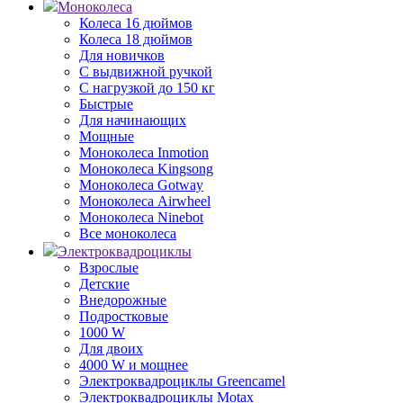
Моноколеса
Колеса 16 дюймов
Колеса 18 дюймов
Для новичков
С выдвижной ручкой
С нагрузкой до 150 кг
Быстрые
Для начинающих
Мощные
Моноколеса Inmotion
Моноколеса Kingsong
Моноколеса Gotway
Моноколеса Airwheel
Моноколеса Ninebot
Все моноколеса
Электроквадроциклы
Взрослые
Детские
Внедорожные
Подростковые
1000 W
Для двоих
4000 W и мощнее
Электроквадроциклы Greencamel
Электроквадроциклы Motax