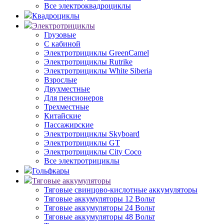
Все электроквадроциклы
Квадроциклы
Электротрициклы
Грузовые
С кабиной
Электротрициклы GreenCamel
Электротрициклы Rutrike
Электротрициклы White Siberia
Взрослые
Двухместные
Для пенсионеров
Трехместные
Китайские
Пассажирские
Электротрициклы Skyboard
Электротрициклы GT
Электротрициклы City Coco
Все электротрициклы
Гольфкары
Тяговые аккумуляторы
Тяговые свинцово-кислотные аккумуляторы
Тяговые аккумуляторы 12 Вольт
Тяговые аккумуляторы 24 Вольт
Тяговые аккумуляторы 48 Вольт