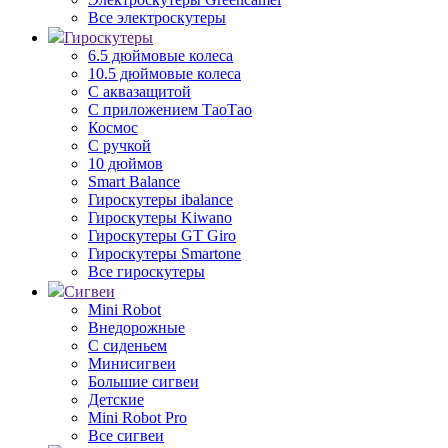
Все электроскутеры
Гироскутеры
6.5 дюймовые колеса
10.5 дюймовые колеса
С аквазащитой
С приложением ТаоТао
Космос
С ручкой
10 дюймов
Smart Balance
Гироскутеры ibalance
Гироскутеры Kiwano
Гироскутеры GT Giro
Гироскутеры Smartone
Все гироскутеры
Сигвеи
Mini Robot
Внедорожные
С сиденьем
Минисигвеи
Большие сигвеи
Детские
Mini Robot Pro
Все сигвеи