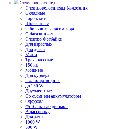
Электровелосипеды
Электровелосипеды Колхозник
Складные
Городские
Шоссейные
С большим запасом хода
С багажником
Электро Фэтбайки
Для взрослых
Для детей
Мини
Трехколесные
150 кг.
Мощные
Для курьера
Полноприводные
до 250 W
Двухместные
Со съемным аккумулятором
Оффроад
Фетбайки 20 дюймов
В рассрочку
Для дачи
1000 W
500 W