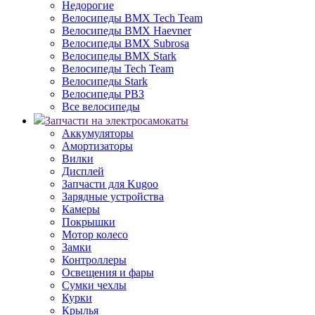
Недорогие
Велосипеды BMX Tech Team
Велосипеды BMX Haevner
Велосипеды BMX Subrosa
Велосипеды BMX Stark
Велосипеды Tech Team
Велосипеды Stark
Велосипеды РВЗ
Все велосипеды
Запчасти на электросамокаты
Аккумуляторы
Амортизаторы
Вилки
Дисплей
Запчасти для Kugoo
Зарядные устройства
Камеры
Покрышки
Мотор колесо
Замки
Контроллеры
Освещения и фары
Сумки чехлы
Курки
Крылья