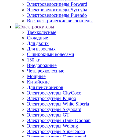
Электровелосипеды Forward
Электровелосипеды Syccyba
Электровелосипеды Furendo
Все электрические велосипеды
Электроскутеры
Трехколесные
Складные
Для двоих
Для взрослых
С широкими колесами
150 кг.
Внедорожные
Четырехколесные
Мощные
Китайские
Для пенсионеров
Электроскутеры CityCoco
Электроскутеры Kugoo
Электроскутеры White Siberia
Электроскутеры Skyboard
Электроскутеры GT
Электроскутеры iTank Doohan
Электроскутеры Wolong
Электроскутеры Super Soco
Электроскутеры Greencamel