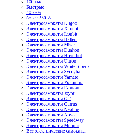
100 км/ч
Быстрые
40 км/ч
более 250 W
Электросамокаты Kugoo
Электросамокаты Xiaomi
Электросамокаты Iconbit
Электросамокаты Halten
Электросамокаты Mizar
Электросамокаты Dualton
Электросамокаты Hoverbot
Электросамокаты Ultron
Электросамокаты White Siberia
Электросамокаты Syccyba
Электросамокаты Yamato
Электросамокаты Yokamura
Электросамокаты E-twow
Электросамокаты Joyor
Электросамокаты GT
Электросамокаты Currus
Электросамокаты Neoline
Электросамокаты Aovo
Электросамокаты Speedway
Электросамокаты Minipro
Все электрические самокаты