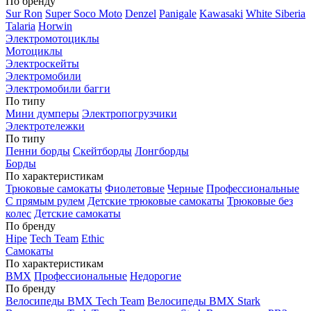
По бренду
Sur Ron
Super Soco Moto
Denzel
Panigale
Kawasaki
White Siberia
Talaria
Horwin
Электромотоциклы
Мотоциклы
Электроскейты
Электромобили
Электромобили багги
По типу
Мини думперы
Электропогрузчики
Электротележки
По типу
Пенни борды
Скейтборды
Лонгборды
Борды
По характеристикам
Трюковые самокаты
Фиолетовые
Черные
Профессиональные
С прямым рулем
Детские трюковые самокаты
Трюковые без
колес
Детские самокаты
По бренду
Hipe
Tech Team
Ethic
Самокаты
По характеристикам
BMX
Профессиональные
Недорогие
По бренду
Велосипеды BMX Tech Team
Велосипеды BMX Stark