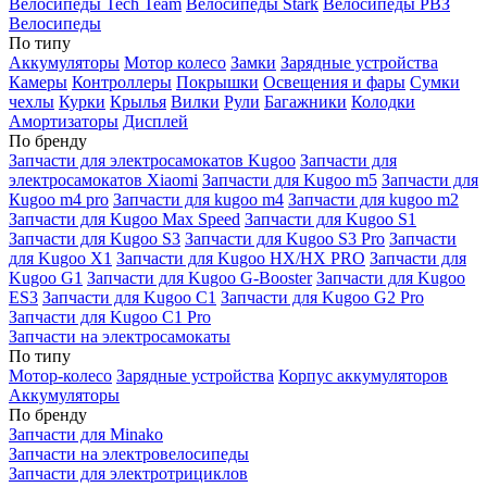
Велосипеды Tech Team
Велосипеды Stark
Велосипеды РВЗ
Велосипеды
По типу
Аккумуляторы
Мотор колесо
Замки
Зарядные устройства
Камеры
Контроллеры
Покрышки
Освещения и фары
Сумки
чехлы
Курки
Крылья
Вилки
Рули
Багажники
Колодки
Амортизаторы
Дисплей
По бренду
Запчасти для электросамокатов Kugoo
Запчасти для
электросамокатов Xiaomi
Запчасти для Kugoo m5
Запчасти для
Кugoo m4 pro
Запчасти для kugoo m4
Запчасти для kugoo m2
Запчасти для Kugoo Max Speed
Запчасти для Kugoo S1
Запчасти для Kugoo S3
Запчасти для Kugoo S3 Pro
Запчасти
для Kugoo X1
Запчасти для Kugoo HX/HX PRO
Запчасти для
Kugoo G1
Запчасти для Kugoo G-Booster
Запчасти для Kugoo
ES3
Запчасти для Kugoo C1
Запчасти для Kugoo G2 Pro
Запчасти для Kugoo C1 Pro
Запчасти на электросамокаты
По типу
Мотор-колесо
Зарядные устройства
Корпус аккумуляторов
Аккумуляторы
По бренду
Запчасти для Minako
Запчасти на электровелосипеды
Запчасти для электротрициклов