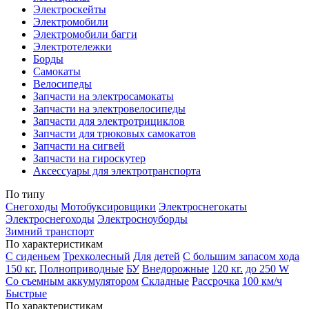
Электроскейты
Электромобили
Электромобили багги
Электротележки
Борды
Самокаты
Велосипеды
Запчасти на электросамокаты
Запчасти на электровелосипеды
Запчасти для электротрициклов
Запчасти для трюковых самокатов
Запчасти на сигвей
Запчасти на гироскутер
Аксессуары для электротранспорта
По типу
Снегоходы
Мотобуксировщики
Электроснегокаты
Электроснегоходы
Электросноуборды
Зимний транспорт
По характеристикам
С сиденьем
Трехколесный
Для детей
С большим запасом хода
150 кг.
Полноприводные
БУ
Внедорожные
120 кг.
до 250 W
Со съемным аккумулятором
Складные
Рассрочка
100 км/ч
Быстрые
По характеристикам