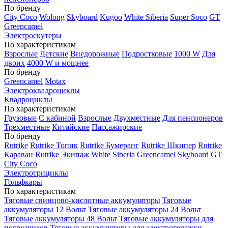
По бренду
City Coco
Wolong
Skyboard
Kugoo
White Siberia
Super Soco
GT
Greencamel
Электроскутеры
По характеристикам
Взрослые
Детские
Внедорожные
Подростковые
1000 W
Для
двоих
4000 W и мощнее
По бренду
Greencamel
Motax
Электроквадроциклы
Квадроциклы
По характеристикам
Грузовые
С кабиной
Взрослые
Двухместные
Для пенсионеров
Трехместные
Китайские
Пассажирские
По бренду
Rutrike
Rutrike Топик
Rutrike Бумеранг
Rutrike Шкипер
Rutrike
Караван
Rutrike Экипаж
White Siberia
Greencamel
Skyboard
GT
City Coco
Электротрициклы
Гольфкары
По характеристикам
Тяговые свинцово-кислотные аккумуляторы
Тяговые
аккумуляторы 12 Вольт
Тяговые аккумуляторы 24 Вольт
Тяговые аккумуляторы 48 Вольт
Тяговые аккумуляторы для
погрузчиков
Тяговые аккумуляторы для электротележки