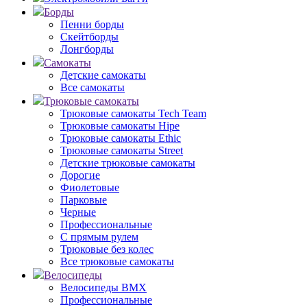
Борды
Пенни борды
Скейтборды
Лонгборды
Самокаты
Детские самокаты
Все самокаты
Трюковые самокаты
Трюковые самокаты Tech Team
Трюковые самокаты Hipe
Трюковые самокаты Ethic
Трюковые самокаты Street
Детские трюковые самокаты
Дорогие
Фиолетовые
Парковые
Черные
Профессиональные
С прямым рулем
Трюковые без колес
Все трюковые самокаты
Велосипеды
Велосипеды BMX
Профессиональные