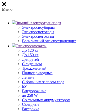
Меню
Зимний электротранспорт
Электросноуборды
Электроснегоходы
Электроснегокаты
Весь зимний электротранспорт
Электросамокаты
До 120 кг
До 150 кг
Для детей
С сиденьем
Трехколесный
Полноприводные
Легкие
С большим запасом хода
БУ
Внедорожные
до 250 W
Со съемным аккумулятором
Складные
Рассрочка