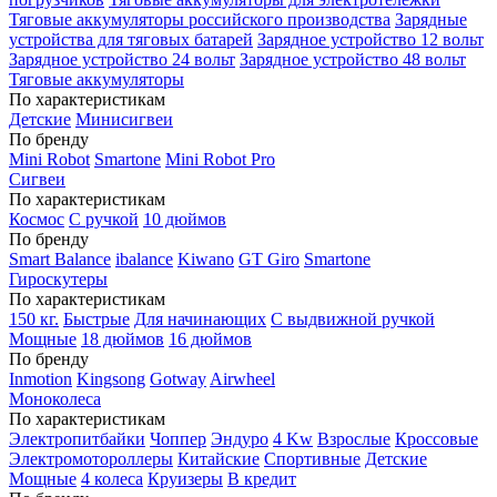
Тяговые аккумуляторы российского производства
Зарядные
устройства для тяговых батарей
Зарядное устройство 12 вольт
Зарядное устройство 24 вольт
Зарядное устройство 48 вольт
Тяговые аккумуляторы
По характеристикам
Детские
Минисигвеи
По бренду
Mini Robot
Smartone
Mini Robot Pro
Сигвеи
По характеристикам
Космос
С ручкой
10 дюймов
По бренду
Smart Balance
ibalance
Kiwano
GT Giro
Smartone
Гироскутеры
По характеристикам
150 кг.
Быстрые
Для начинающих
С выдвижной ручкой
Мощные
18 дюймов
16 дюймов
По бренду
Inmotion
Kingsong
Gotway
Airwheel
Моноколеса
По характеристикам
Электропитбайки
Чоппер
Эндуро
4 Kw
Взрослые
Кроссовые
Электромотороллеры
Китайские
Спортивные
Детские
Мощные
4 колеса
Круизеры
В кредит