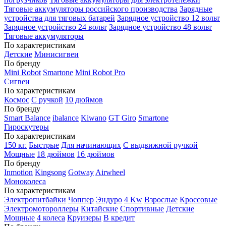
Тяговые аккумуляторы российского производства
Зарядные
устройства для тяговых батарей
Зарядное устройство 12 вольт
Зарядное устройство 24 вольт
Зарядное устройство 48 вольт
Тяговые аккумуляторы
По характеристикам
Детские
Минисигвеи
По бренду
Mini Robot
Smartone
Mini Robot Pro
Сигвеи
По характеристикам
Космос
С ручкой
10 дюймов
По бренду
Smart Balance
ibalance
Kiwano
GT Giro
Smartone
Гироскутеры
По характеристикам
150 кг.
Быстрые
Для начинающих
С выдвижной ручкой
Мощные
18 дюймов
16 дюймов
По бренду
Inmotion
Kingsong
Gotway
Airwheel
Моноколеса
По характеристикам
Электропитбайки
Чоппер
Эндуро
4 Kw
Взрослые
Кроссовые
Электромотороллеры
Китайские
Спортивные
Детские
Мощные
4 колеса
Круизеры
В кредит