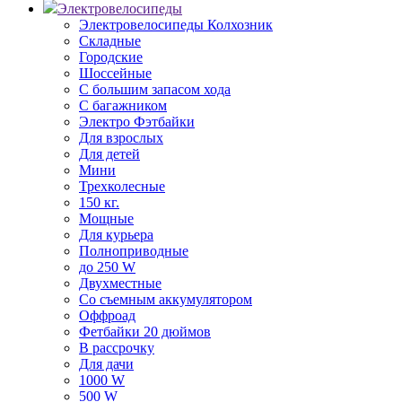
Электровелосипеды
Электровелосипеды Колхозник
Складные
Городские
Шоссейные
С большим запасом хода
С багажником
Электро Фэтбайки
Для взрослых
Для детей
Мини
Трехколесные
150 кг.
Мощные
Для курьера
Полноприводные
до 250 W
Двухместные
Со съемным аккумулятором
Оффроад
Фетбайки 20 дюймов
В рассрочку
Для дачи
1000 W
500 W