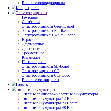
Все электроквадроциклы
Квадроциклы
Электротрициклы
Грузовые
С кабиной
Электротрициклы GreenCamel
Электротрициклы Rutrike
Электротрициклы White Siberia
Взрослые
Двухместные
Для пенсионеров
Трехместные
Китайские
Пассажирские
Электротрициклы Skyboard
Электротрициклы GT
Электротрициклы City Coco
Все электротрициклы
Гольфкары
Тяговые аккумуляторы
Тяговые свинцово-кислотные аккумуляторы
Тяговые аккумуляторы 12 Вольт
Тяговые аккумуляторы 24 Вольт
Тяговые аккумуляторы 48 Вольт