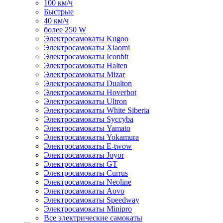
100 км/ч
Быстрые
40 км/ч
более 250 W
Электросамокаты Kugoo
Электросамокаты Xiaomi
Электросамокаты Iconbit
Электросамокаты Halten
Электросамокаты Mizar
Электросамокаты Dualton
Электросамокаты Hoverbot
Электросамокаты Ultron
Электросамокаты White Siberia
Электросамокаты Syccyba
Электросамокаты Yamato
Электросамокаты Yokamura
Электросамокаты E-twow
Электросамокаты Joyor
Электросамокаты GT
Электросамокаты Currus
Электросамокаты Neoline
Электросамокаты Aovo
Электросамокаты Speedway
Электросамокаты Minipro
Все электрические самокаты