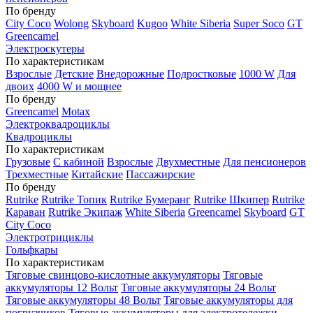
По бренду
City Coco
Wolong
Skyboard
Kugoo
White Siberia
Super Soco
GT
Greencamel
Электроскутеры
По характеристикам
Взрослые
Детские
Внедорожные
Подростковые
1000 W
Для
двоих
4000 W и мощнее
По бренду
Greencamel
Motax
Электроквадроциклы
Квадроциклы
По характеристикам
Грузовые
С кабиной
Взрослые
Двухместные
Для пенсионеров
Трехместные
Китайские
Пассажирские
По бренду
Rutrike
Rutrike Топик
Rutrike Бумеранг
Rutrike Шкипер
Rutrike
Караван
Rutrike Экипаж
White Siberia
Greencamel
Skyboard
GT
City Coco
Электротрициклы
Гольфкары
По характеристикам
Тяговые свинцово-кислотные аккумуляторы
Тяговые
аккумуляторы 12 Вольт
Тяговые аккумуляторы 24 Вольт
Тяговые аккумуляторы 48 Вольт
Тяговые аккумуляторы для
погрузчиков
Тяговые аккумуляторы для электротележки