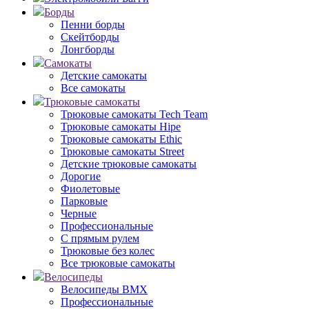
Борды
Пенни борды
Скейтборды
Лонгборды
Самокаты
Детские самокаты
Все самокаты
Трюковые самокаты
Трюковые самокаты Tech Team
Трюковые самокаты Hipe
Трюковые самокаты Ethic
Трюковые самокаты Street
Детские трюковые самокаты
Дорогие
Фиолетовые
Парковые
Черные
Профессиональные
С прямым рулем
Трюковые без колес
Все трюковые самокаты
Велосипеды
Велосипеды BMX
Профессиональные