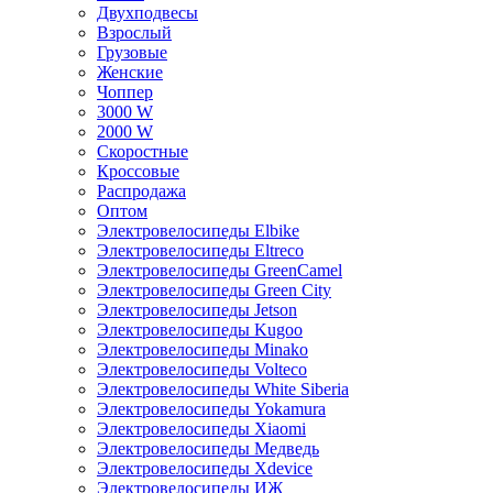
Двухподвесы
Взрослый
Грузовые
Женские
Чоппер
3000 W
2000 W
Скоростные
Кроссовые
Распродажа
Оптом
Электровелосипеды Elbike
Электровелосипеды Eltreco
Электровелосипеды GreenCamel
Электровелосипеды Green City
Электровелосипеды Jetson
Электровелосипеды Kugoo
Электровелосипеды Minako
Электровелосипеды Volteco
Электровелосипеды White Siberia
Электровелосипеды Yokamura
Электровелосипеды Xiaomi
Электровелосипеды Медведь
Электровелосипеды Xdevice
Электровелосипеды ИЖ