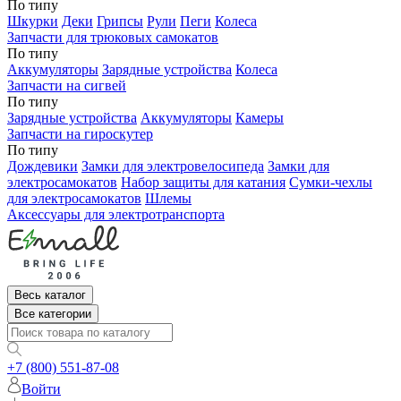
По типу
Шкурки
Деки
Грипсы
Рули
Пеги
Колеса
Запчасти для трюковых самокатов
По типу
Аккумуляторы
Зарядные устройства
Колеса
Запчасти на сигвей
По типу
Зарядные устройства
Аккумуляторы
Камеры
Запчасти на гироскутер
По типу
Дождевики
Замки для электровелосипеда
Замки для
электросамокатов
Набор защиты для катания
Сумки-чехлы
для электросамокатов
Шлемы
Аксессуары для электротранспорта
Весь каталог
Все категории
+7 (800) 551-87-08
Войти