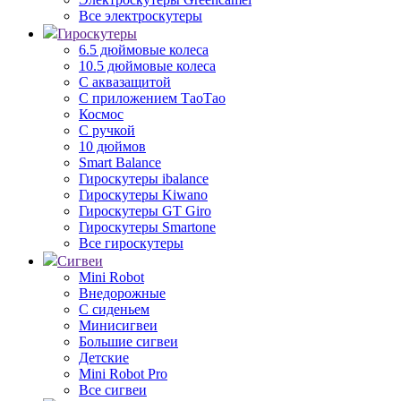
Все электроскутеры
Гироскутеры
6.5 дюймовые колеса
10.5 дюймовые колеса
С аквазащитой
С приложением ТаоТао
Космос
С ручкой
10 дюймов
Smart Balance
Гироскутеры ibalance
Гироскутеры Kiwano
Гироскутеры GT Giro
Гироскутеры Smartone
Все гироскутеры
Сигвеи
Mini Robot
Внедорожные
С сиденьем
Минисигвеи
Большие сигвеи
Детские
Mini Robot Pro
Все сигвеи