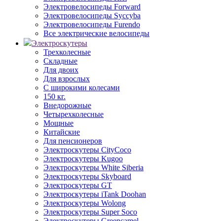
Электровелосипеды Forward
Электровелосипеды Syccyba
Электровелосипеды Furendo
Все электрические велосипеды
Электроскутеры
Трехколесные
Складные
Для двоих
Для взрослых
С широкими колесами
150 кг.
Внедорожные
Четырехколесные
Мощные
Китайские
Для пенсионеров
Электроскутеры CityCoco
Электроскутеры Kugoo
Электроскутеры White Siberia
Электроскутеры Skyboard
Электроскутеры GT
Электроскутеры iTank Doohan
Электроскутеры Wolong
Электроскутеры Super Soco
Электроскутеры Greencamel