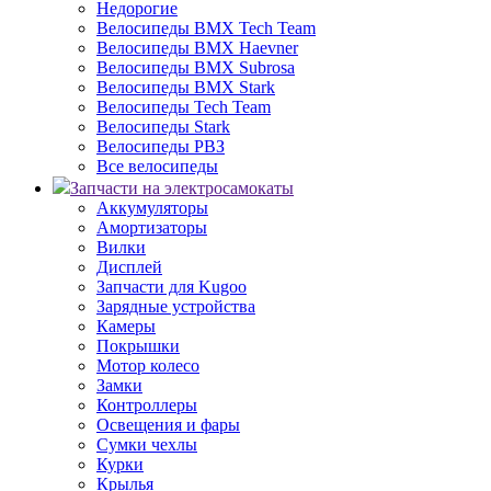
Недорогие
Велосипеды BMX Tech Team
Велосипеды BMX Haevner
Велосипеды BMX Subrosa
Велосипеды BMX Stark
Велосипеды Tech Team
Велосипеды Stark
Велосипеды РВЗ
Все велосипеды
Запчасти на электросамокаты
Аккумуляторы
Амортизаторы
Вилки
Дисплей
Запчасти для Kugoo
Зарядные устройства
Камеры
Покрышки
Мотор колесо
Замки
Контроллеры
Освещения и фары
Сумки чехлы
Курки
Крылья