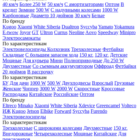
40 км/ч
Более 250 W
50 км/ч
С амортизаторами
Оптом
В
кредит
Зимние
500 W
С надувными колесами
1000 W
Карбоновые
Диаметр 10 дюймов
30 км/ч
Белые
По бренду
Kugoo
Xiaomi
White Siberia
Dualtron
Syccyba
Yamato
Yokamura
E-twow
Joyor
GT
Ultron
Currus
Neoline
Aovo
Speedway
Minipro
Электросамокаты
По характеристикам
Электровелосипеды Колхозник
Трехколесные
Фетбайки
Складные
С большим запасом хода
150 кг.
120 кг.
Детские
Мощные
Для курьера
Мини
Полноприводные
До 250 W
Двухместные
Со съемным аккумулятором
Оффроад
Фетбайки
20 дюймов
В рассрочку
По характеристикам
БУ
Для дачи
1000 W
500 W
Двухподвесы
Взрослый
Грузовые
Женские
Чоппер
3000 W
2000 W
Скоростные
Кроссовые
Распродажа
Китайские
Российские
Оптом
По бренду
Eltreco
Minako
Xiaomi
White Siberia
Xdevice
Greencamel
Volteco
ИЖ
Kugoo
Jetson
Elbike
Forward
Syccyba
Furendo
Электровелосипеды
По характеристикам
Трехколесные
С широкими колесами
Двухместные
150 кг.
Внедорожные
Четырехколесные
Мощные
Китайские
Для
пенсионеров