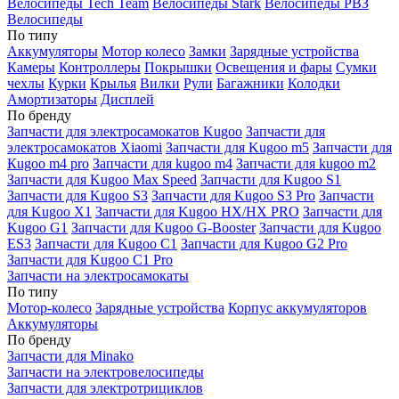
Велосипеды Tech Team
Велосипеды Stark
Велосипеды РВЗ
Велосипеды
По типу
Аккумуляторы
Мотор колесо
Замки
Зарядные устройства
Камеры
Контроллеры
Покрышки
Освещения и фары
Сумки
чехлы
Курки
Крылья
Вилки
Рули
Багажники
Колодки
Амортизаторы
Дисплей
По бренду
Запчасти для электросамокатов Kugoo
Запчасти для
электросамокатов Xiaomi
Запчасти для Kugoo m5
Запчасти для
Кugoo m4 pro
Запчасти для kugoo m4
Запчасти для kugoo m2
Запчасти для Kugoo Max Speed
Запчасти для Kugoo S1
Запчасти для Kugoo S3
Запчасти для Kugoo S3 Pro
Запчасти
для Kugoo X1
Запчасти для Kugoo HX/HX PRO
Запчасти для
Kugoo G1
Запчасти для Kugoo G-Booster
Запчасти для Kugoo
ES3
Запчасти для Kugoo C1
Запчасти для Kugoo G2 Pro
Запчасти для Kugoo C1 Pro
Запчасти на электросамокаты
По типу
Мотор-колесо
Зарядные устройства
Корпус аккумуляторов
Аккумуляторы
По бренду
Запчасти для Minako
Запчасти на электровелосипеды
Запчасти для электротрициклов