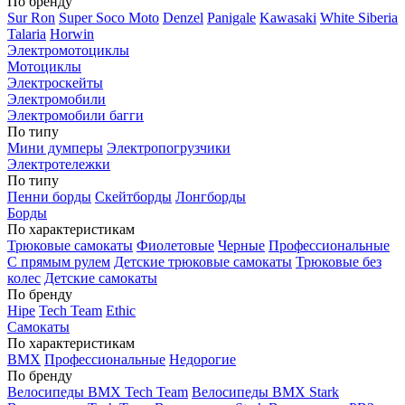
По бренду
Sur Ron
Super Soco Moto
Denzel
Panigale
Kawasaki
White Siberia
Talaria
Horwin
Электромотоциклы
Мотоциклы
Электроскейты
Электромобили
Электромобили багги
По типу
Мини думперы
Электропогрузчики
Электротележки
По типу
Пенни борды
Скейтборды
Лонгборды
Борды
По характеристикам
Трюковые самокаты
Фиолетовые
Черные
Профессиональные
С прямым рулем
Детские трюковые самокаты
Трюковые без
колес
Детские самокаты
По бренду
Hipe
Tech Team
Ethic
Самокаты
По характеристикам
BMX
Профессиональные
Недорогие
По бренду
Велосипеды BMX Tech Team
Велосипеды BMX Stark