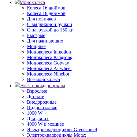
Моноколеса
Колеса 16 дюймов
Колеса 18 дюймов
Для новичков
С выдвижной ручкой
С нагрузкой до 150 кг
Быстрые
Для начинающих
Мощные
Моноколеса Inmotion
Моноколеса Kingsong
Моноколеса Gotway
Моноколеса Airwheel
Моноколеса Ninebot
Все моноколеса
Электроквадроциклы
Взрослые
Детские
Внедорожные
Подростковые
1000 W
Для двоих
4000 W и мощнее
Электроквадроциклы Greencamel
Электроквадроциклы Motax