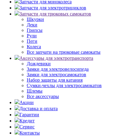
Запчасти для моноколеса
Запчасти для электротрициклов
Запчасти для трюковых самокатов
Шкурки
Деки
Грипсы
Рули
Пеги
Колеса
Все запчати на трюковые самокаты
Аксессуары для электротранспорта
Дождевики
Замки для электровелосипеда
Замки для электросамокатов
Набор защиты для катания
Сумки-чехлы для электросамокатов
Шлемы
Все аксессуары
Акции
Доставка и оплата
Гарантии
Кредит
Сервис
Контакты