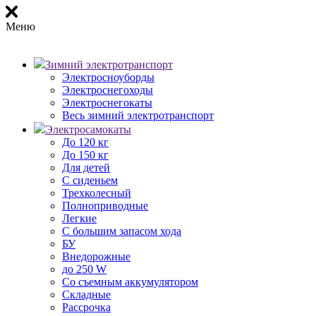
Меню
Зимний электротранспорт
Электросноуборды
Электроснегоходы
Электроснегокаты
Весь зимний электротранспорт
Электросамокаты
До 120 кг
До 150 кг
Для детей
С сиденьем
Трехколесный
Полноприводные
Легкие
С большим запасом хода
БУ
Внедорожные
до 250 W
Со съемным аккумулятором
Складные
Рассрочка