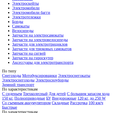
Электроскейты
Электромобили
Электромобили багги
Электротележки
Борды
Самокаты
Велосипеды
Запчасти на электросамокаты
Запчасти на электровелосипеды
Запчасти для электротрициклов
Запчасти для трюковых самокатов
Запчасти на сигвей
Запчасти на гироскутер
Аксессуары для электротранспорта
По типу
Снегоходы
Мотобуксировщики
Электроснегокаты
Электроснегоходы
Электросноуборды
Зимний транспорт
По характеристикам
С сиденьем
Трехколесный
Для детей
С большим запасом хода
150 кг.
Полноприводные
БУ
Внедорожные
120 кг.
до 250 W
Со съемным аккумулятором
Складные
Рассрочка
100 км/ч
Быстрые
По характеристикам