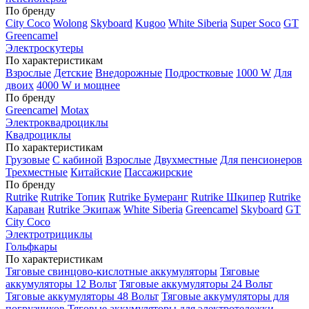
По бренду
City Coco
Wolong
Skyboard
Kugoo
White Siberia
Super Soco
GT
Greencamel
Электроскутеры
По характеристикам
Взрослые
Детские
Внедорожные
Подростковые
1000 W
Для
двоих
4000 W и мощнее
По бренду
Greencamel
Motax
Электроквадроциклы
Квадроциклы
По характеристикам
Грузовые
С кабиной
Взрослые
Двухместные
Для пенсионеров
Трехместные
Китайские
Пассажирские
По бренду
Rutrike
Rutrike Топик
Rutrike Бумеранг
Rutrike Шкипер
Rutrike
Караван
Rutrike Экипаж
White Siberia
Greencamel
Skyboard
GT
City Coco
Электротрициклы
Гольфкары
По характеристикам
Тяговые свинцово-кислотные аккумуляторы
Тяговые
аккумуляторы 12 Вольт
Тяговые аккумуляторы 24 Вольт
Тяговые аккумуляторы 48 Вольт
Тяговые аккумуляторы для
погрузчиков
Тяговые аккумуляторы для электротележки