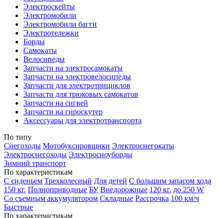
Электроскейты
Электромобили
Электромобили багги
Электротележки
Борды
Самокаты
Велосипеды
Запчасти на электросамокаты
Запчасти на электровелосипеды
Запчасти для электротрициклов
Запчасти для трюковых самокатов
Запчасти на сигвей
Запчасти на гироскутер
Аксессуары для электротранспорта
По типу
Снегоходы
Мотобуксировщики
Электроснегокаты
Электроснегоходы
Электросноуборды
Зимний транспорт
По характеристикам
С сиденьем
Трехколесный
Для детей
С большим запасом хода
150 кг.
Полноприводные
БУ
Внедорожные
120 кг.
до 250 W
Со съемным аккумулятором
Складные
Рассрочка
100 км/ч
Быстрые
По характеристикам