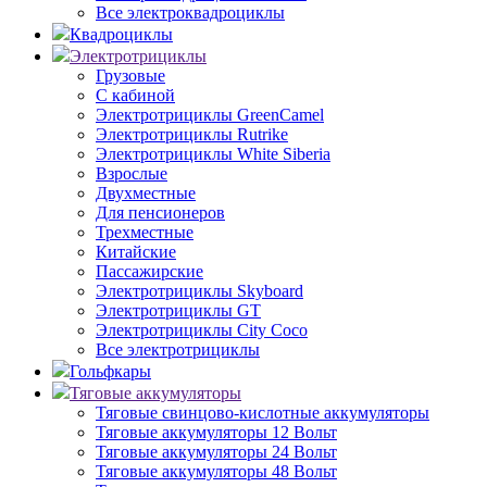
Все электроквадроциклы
Квадроциклы
Электротрициклы
Грузовые
С кабиной
Электротрициклы GreenCamel
Электротрициклы Rutrike
Электротрициклы White Siberia
Взрослые
Двухместные
Для пенсионеров
Трехместные
Китайские
Пассажирские
Электротрициклы Skyboard
Электротрициклы GT
Электротрициклы City Coco
Все электротрициклы
Гольфкары
Тяговые аккумуляторы
Тяговые свинцово-кислотные аккумуляторы
Тяговые аккумуляторы 12 Вольт
Тяговые аккумуляторы 24 Вольт
Тяговые аккумуляторы 48 Вольт