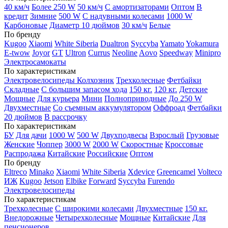
40 км/ч
Более 250 W
50 км/ч
С амортизаторами
Оптом
В
кредит
Зимние
500 W
С надувными колесами
1000 W
Карбоновые
Диаметр 10 дюймов
30 км/ч
Белые
По бренду
Kugoo
Xiaomi
White Siberia
Dualtron
Syccyba
Yamato
Yokamura
E-twow
Joyor
GT
Ultron
Currus
Neoline
Aovo
Speedway
Minipro
Электросамокаты
По характеристикам
Электровелосипеды Колхозник
Трехколесные
Фетбайки
Складные
С большим запасом хода
150 кг.
120 кг.
Детские
Мощные
Для курьера
Мини
Полноприводные
До 250 W
Двухместные
Со съемным аккумулятором
Оффроад
Фетбайки
20 дюймов
В рассрочку
По характеристикам
БУ
Для дачи
1000 W
500 W
Двухподвесы
Взрослый
Грузовые
Женские
Чоппер
3000 W
2000 W
Скоростные
Кроссовые
Распродажа
Китайские
Российские
Оптом
По бренду
Eltreco
Minako
Xiaomi
White Siberia
Xdevice
Greencamel
Volteco
ИЖ
Kugoo
Jetson
Elbike
Forward
Syccyba
Furendo
Электровелосипеды
По характеристикам
Трехколесные
С широкими колесами
Двухместные
150 кг.
Внедорожные
Четырехколесные
Мощные
Китайские
Для
пенсионеров