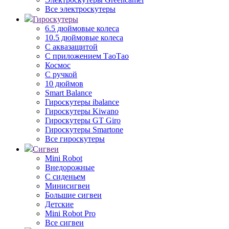
Все электроскутеры
Гироскутеры
6.5 дюймовые колеса
10.5 дюймовые колеса
С аквазащитой
С приложением ТаоТао
Космос
С ручкой
10 дюймов
Smart Balance
Гироскутеры ibalance
Гироскутеры Kiwano
Гироскутеры GT Giro
Гироскутеры Smartone
Все гироскутеры
Сигвеи
Mini Robot
Внедорожные
С сиденьем
Минисигвеи
Большие сигвеи
Детские
Mini Robot Pro
Все сигвеи