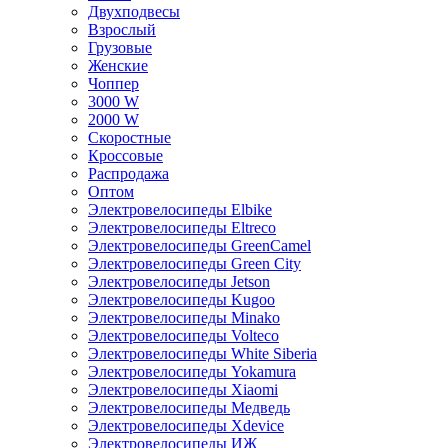
Двухподвесы
Взрослый
Грузовые
Женские
Чоппер
3000 W
2000 W
Скоростные
Кроссовые
Распродажа
Оптом
Электровелосипеды Elbike
Электровелосипеды Eltreco
Электровелосипеды GreenCamel
Электровелосипеды Green City
Электровелосипеды Jetson
Электровелосипеды Kugoo
Электровелосипеды Minako
Электровелосипеды Volteco
Электровелосипеды White Siberia
Электровелосипеды Yokamura
Электровелосипеды Xiaomi
Электровелосипеды Медведь
Электровелосипеды Xdevice
Электровелосипеды ИЖ