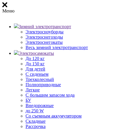
Меню
Зимний электротранспорт
Электросноуборды
Электроснегоходы
Электроснегокаты
Весь зимний электротранспорт
Электросамокаты
До 120 кг
До 150 кг
Для детей
С сиденьем
Трехколесный
Полноприводные
Легкие
С большим запасом хода
БУ
Внедорожные
до 250 W
Со съемным аккумулятором
Складные
Рассрочка