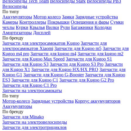
Велосипеды Tech Team
Велосипеды Stark
Велосипеды РВЗ
Велосипеды
По типу
Аккумуляторы
Мотор колесо
Замки
Зарядные устройства
Камеры
Контроллеры
Покрышки
Освещения и фары
Сумки
чехлы
Курки
Крылья
Вилки
Рули
Багажники
Колодки
Амортизаторы
Дисплей
По бренду
Запчасти для электросамокатов Kugoo
Запчасти для
электросамокатов Xiaomi
Запчасти для Kugoo m5
Запчасти для
Кugoo m4 pro
Запчасти для kugoo m4
Запчасти для kugoo m2
Запчасти для Kugoo Max Speed
Запчасти для Kugoo S1
Запчасти для Kugoo S3
Запчасти для Kugoo S3 Pro
Запчасти
для Kugoo X1
Запчасти для Kugoo HX/HX PRO
Запчасти для
Kugoo G1
Запчасти для Kugoo G-Booster
Запчасти для Kugoo
ES3
Запчасти для Kugoo C1
Запчасти для Kugoo G2 Pro
Запчасти для Kugoo C1 Pro
Запчасти на электросамокаты
По типу
Мотор-колесо
Зарядные устройства
Корпус аккумуляторов
Аккумуляторы
По бренду
Запчасти для Minako
Запчасти на электровелосипеды
Запчасти для электротрициклов