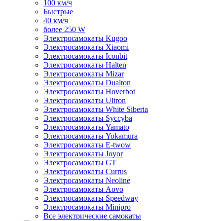
100 км/ч
Быстрые
40 км/ч
более 250 W
Электросамокаты Kugoo
Электросамокаты Xiaomi
Электросамокаты Iconbit
Электросамокаты Halten
Электросамокаты Mizar
Электросамокаты Dualton
Электросамокаты Hoverbot
Электросамокаты Ultron
Электросамокаты White Siberia
Электросамокаты Syccyba
Электросамокаты Yamato
Электросамокаты Yokamura
Электросамокаты E-twow
Электросамокаты Joyor
Электросамокаты GT
Электросамокаты Currus
Электросамокаты Neoline
Электросамокаты Aovo
Электросамокаты Speedway
Электросамокаты Minipro
Все электрические самокаты