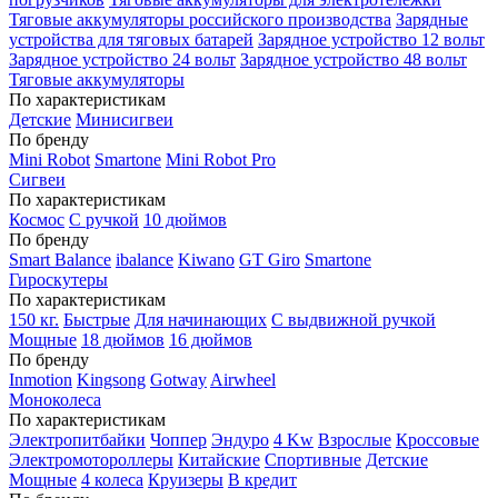
Тяговые аккумуляторы российского производства
Зарядные
устройства для тяговых батарей
Зарядное устройство 12 вольт
Зарядное устройство 24 вольт
Зарядное устройство 48 вольт
Тяговые аккумуляторы
По характеристикам
Детские
Минисигвеи
По бренду
Mini Robot
Smartone
Mini Robot Pro
Сигвеи
По характеристикам
Космос
С ручкой
10 дюймов
По бренду
Smart Balance
ibalance
Kiwano
GT Giro
Smartone
Гироскутеры
По характеристикам
150 кг.
Быстрые
Для начинающих
С выдвижной ручкой
Мощные
18 дюймов
16 дюймов
По бренду
Inmotion
Kingsong
Gotway
Airwheel
Моноколеса
По характеристикам
Электропитбайки
Чоппер
Эндуро
4 Kw
Взрослые
Кроссовые
Электромотороллеры
Китайские
Спортивные
Детские
Мощные
4 колеса
Круизеры
В кредит