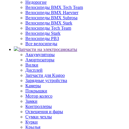
Недорогие
Велосипеды BMX Tech Team
Велосипеды BMX Haevner
Велосипеды BMX Subrosa
Велосипеды BMX Stark
Велосипеды Tech Team
Велосипеды Stark
Велосипеды РВЗ
Все велосипеды
Запчасти на электросамокаты
Аккумуляторы
Амортизаторы
Вилки
Дисплей
Запчасти для Kugoo
Зарядные устройства
Камеры
Покрышки
Мотор колесо
Замки
Контроллеры
Освещения и фары
Сумки чехлы
Курки
Крылья