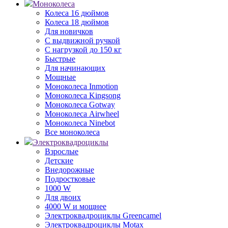
Моноколеса
Колеса 16 дюймов
Колеса 18 дюймов
Для новичков
С выдвижной ручкой
С нагрузкой до 150 кг
Быстрые
Для начинающих
Мощные
Моноколеса Inmotion
Моноколеса Kingsong
Моноколеса Gotway
Моноколеса Airwheel
Моноколеса Ninebot
Все моноколеса
Электроквадроциклы
Взрослые
Детские
Внедорожные
Подростковые
1000 W
Для двоих
4000 W и мощнее
Электроквадроциклы Greencamel
Электроквадроциклы Motax