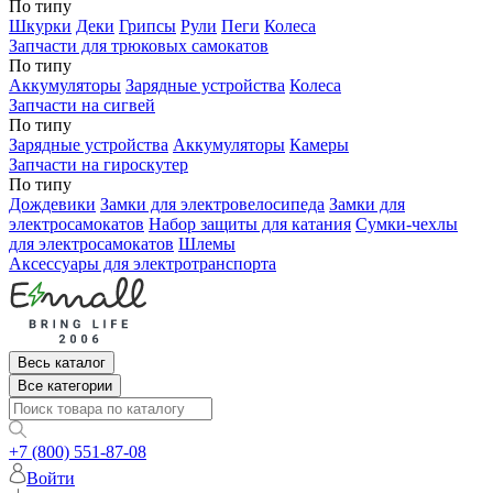
По типу
Шкурки
Деки
Грипсы
Рули
Пеги
Колеса
Запчасти для трюковых самокатов
По типу
Аккумуляторы
Зарядные устройства
Колеса
Запчасти на сигвей
По типу
Зарядные устройства
Аккумуляторы
Камеры
Запчасти на гироскутер
По типу
Дождевики
Замки для электровелосипеда
Замки для
электросамокатов
Набор защиты для катания
Сумки-чехлы
для электросамокатов
Шлемы
Аксессуары для электротранспорта
Весь каталог
Все категории
+7 (800) 551-87-08
Войти