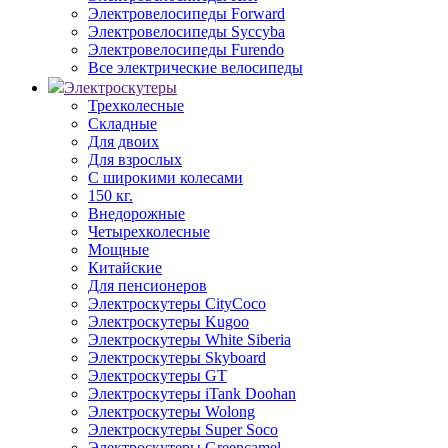
Электровелосипеды Forward
Электровелосипеды Syccyba
Электровелосипеды Furendo
Все электрические велосипеды
Электроскутеры
Трехколесные
Складные
Для двоих
Для взрослых
С широкими колесами
150 кг.
Внедорожные
Четырехколесные
Мощные
Китайские
Для пенсионеров
Электроскутеры CityCoco
Электроскутеры Kugoo
Электроскутеры White Siberia
Электроскутеры Skyboard
Электроскутеры GT
Электроскутеры iTank Doohan
Электроскутеры Wolong
Электроскутеры Super Soco
Электроскутеры Greencamel