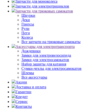
Запчасти для моноколеса
Запчасти для электротрициклов
Запчасти для трюковых самокатов
Шкурки
Деки
Грипсы
Рули
Пеги
Колеса
Все запчати на трюковые самокаты
Аксессуары для электротранспорта
Дождевики
Замки для электровелосипеда
Замки для электросамокатов
Набор защиты для катания
Сумки-чехлы для электросамокатов
Шлемы
Все аксессуары
Акции
Доставка и оплата
Гарантии
Кредит
Сервис
Контакты