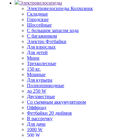
Электровелосипеды
Электровелосипеды Колхозник
Складные
Городские
Шоссейные
С большим запасом хода
С багажником
Электро Фэтбайки
Для взрослых
Для детей
Мини
Трехколесные
150 кг.
Мощные
Для курьера
Полноприводные
до 250 W
Двухместные
Со съемным аккумулятором
Оффроад
Фетбайки 20 дюймов
В рассрочку
Для дачи
1000 W
500 W