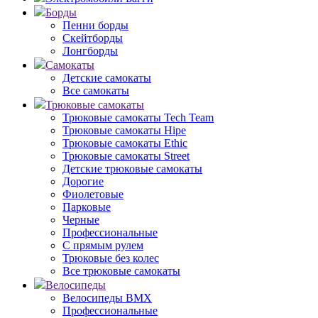
Борды
Пенни борды
Скейтборды
Лонгборды
Самокаты
Детские самокаты
Все самокаты
Трюковые самокаты
Трюковые самокаты Tech Team
Трюковые самокаты Hipe
Трюковые самокаты Ethic
Трюковые самокаты Street
Детские трюковые самокаты
Дорогие
Фиолетовые
Парковые
Черные
Профессиональные
С прямым рулем
Трюковые без колес
Все трюковые самокаты
Велосипеды
Велосипеды BMX
Профессиональные