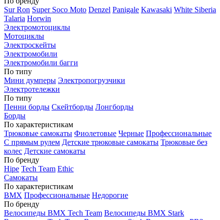
По бренду
Sur Ron
Super Soco Moto
Denzel
Panigale
Kawasaki
White Siberia
Talaria
Horwin
Электромотоциклы
Мотоциклы
Электроскейты
Электромобили
Электромобили багги
По типу
Мини думперы
Электропогрузчики
Электротележки
По типу
Пенни борды
Скейтборды
Лонгборды
Борды
По характеристикам
Трюковые самокаты
Фиолетовые
Черные
Профессиональные
С прямым рулем
Детские трюковые самокаты
Трюковые без
колес
Детские самокаты
По бренду
Hipe
Tech Team
Ethic
Самокаты
По характеристикам
BMX
Профессиональные
Недорогие
По бренду
Велосипеды BMX Tech Team
Велосипеды BMX Stark