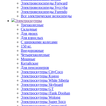
Электровелосипеды Forward
Электровелосипеды Syccyba
Электровелосипеды Furendo
Все электрические велосипеды
Электроскутеры
Трехколесные
Складные
Для двоих
Для взрослых
С широкими колесами
150 кг.
Внедорожные
Четырехколесные
Мощные
Китайские
Для пенсионеров
Электроскутеры CityCoco
Электроскутеры Kugoo
Электроскутеры White Siberia
Электроскутеры Skyboard
Электроскутеры GT
Электроскутеры iTank Doohan
Электроскутеры Wolong
Электроскутеры Super Soco
Электроскутеры Greencamel