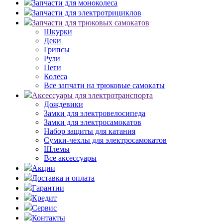
Запчасти для моноколеса
Запчасти для электротрициклов
Запчасти для трюковых самокатов
Шкурки
Деки
Грипсы
Рули
Пеги
Колеса
Все запчати на трюковые самокаты
Аксессуары для электротранспорта
Дождевики
Замки для электровелосипеда
Замки для электросамокатов
Набор защиты для катания
Сумки-чехлы для электросамокатов
Шлемы
Все аксессуары
Акции
Доставка и оплата
Гарантии
Кредит
Сервис
Контакты