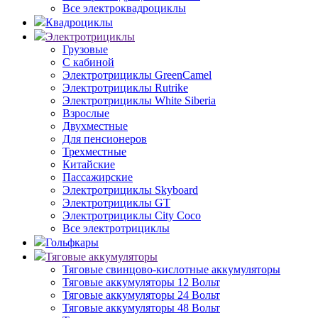
Все электроквадроциклы
Квадроциклы
Электротрициклы
Грузовые
С кабиной
Электротрициклы GreenCamel
Электротрициклы Rutrike
Электротрициклы White Siberia
Взрослые
Двухместные
Для пенсионеров
Трехместные
Китайские
Пассажирские
Электротрициклы Skyboard
Электротрициклы GT
Электротрициклы City Coco
Все электротрициклы
Гольфкары
Тяговые аккумуляторы
Тяговые свинцово-кислотные аккумуляторы
Тяговые аккумуляторы 12 Вольт
Тяговые аккумуляторы 24 Вольт
Тяговые аккумуляторы 48 Вольт