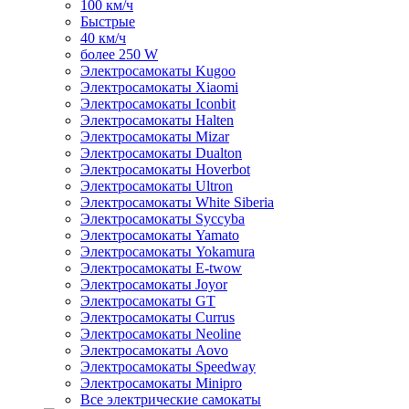
100 км/ч
Быстрые
40 км/ч
более 250 W
Электросамокаты Kugoo
Электросамокаты Xiaomi
Электросамокаты Iconbit
Электросамокаты Halten
Электросамокаты Mizar
Электросамокаты Dualton
Электросамокаты Hoverbot
Электросамокаты Ultron
Электросамокаты White Siberia
Электросамокаты Syccyba
Электросамокаты Yamato
Электросамокаты Yokamura
Электросамокаты E-twow
Электросамокаты Joyor
Электросамокаты GT
Электросамокаты Currus
Электросамокаты Neoline
Электросамокаты Aovo
Электросамокаты Speedway
Электросамокаты Minipro
Все электрические самокаты