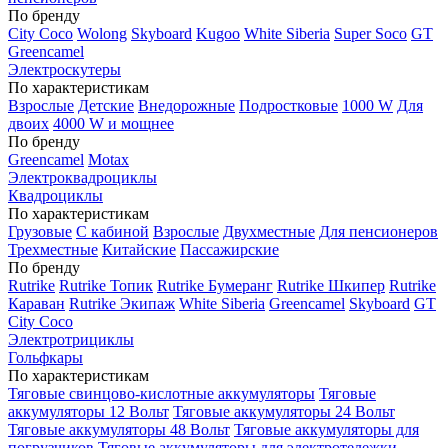
По бренду
City Coco
Wolong
Skyboard
Kugoo
White Siberia
Super Soco
GT
Greencamel
Электроскутеры
По характеристикам
Взрослые
Детские
Внедорожные
Подростковые
1000 W
Для
двоих
4000 W и мощнее
По бренду
Greencamel
Motax
Электроквадроциклы
Квадроциклы
По характеристикам
Грузовые
С кабиной
Взрослые
Двухместные
Для пенсионеров
Трехместные
Китайские
Пассажирские
По бренду
Rutrike
Rutrike Топик
Rutrike Бумеранг
Rutrike Шкипер
Rutrike
Караван
Rutrike Экипаж
White Siberia
Greencamel
Skyboard
GT
City Coco
Электротрициклы
Гольфкары
По характеристикам
Тяговые свинцово-кислотные аккумуляторы
Тяговые
аккумуляторы 12 Вольт
Тяговые аккумуляторы 24 Вольт
Тяговые аккумуляторы 48 Вольт
Тяговые аккумуляторы для
погрузчиков
Тяговые аккумуляторы для электротележки