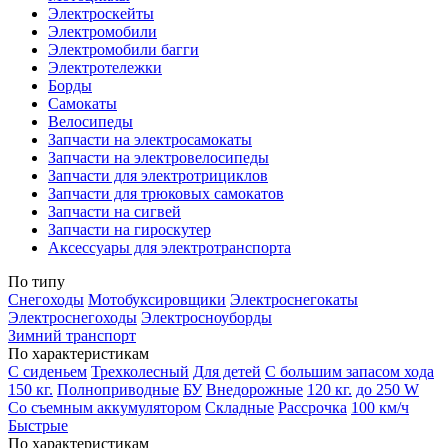
Электроскейты
Электромобили
Электромобили багги
Электротележки
Борды
Самокаты
Велосипеды
Запчасти на электросамокаты
Запчасти на электровелосипеды
Запчасти для электротрициклов
Запчасти для трюковых самокатов
Запчасти на сигвей
Запчасти на гироскутер
Аксессуары для электротранспорта
По типу
Снегоходы
Мотобуксировщики
Электроснегокаты
Электроснегоходы
Электросноуборды
Зимний транспорт
По характеристикам
С сиденьем
Трехколесный
Для детей
С большим запасом хода
150 кг.
Полноприводные
БУ
Внедорожные
120 кг.
до 250 W
Со съемным аккумулятором
Складные
Рассрочка
100 км/ч
Быстрые
По характеристикам