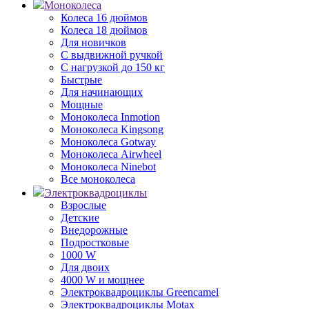
Моноколеса
Колеса 16 дюймов
Колеса 18 дюймов
Для новичков
С выдвижной ручкой
С нагрузкой до 150 кг
Быстрые
Для начинающих
Мощные
Моноколеса Inmotion
Моноколеса Kingsong
Моноколеса Gotway
Моноколеса Airwheel
Моноколеса Ninebot
Все моноколеса
Электроквадроциклы
Взрослые
Детские
Внедорожные
Подростковые
1000 W
Для двоих
4000 W и мощнее
Электроквадроциклы Greencamel
Электроквадроциклы Motax