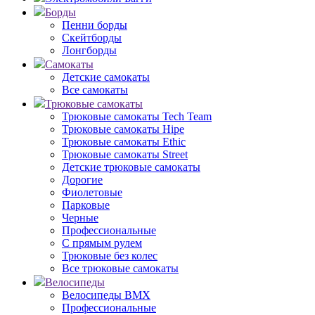
Борды
Пенни борды
Скейтборды
Лонгборды
Самокаты
Детские самокаты
Все самокаты
Трюковые самокаты
Трюковые самокаты Tech Team
Трюковые самокаты Hipe
Трюковые самокаты Ethic
Трюковые самокаты Street
Детские трюковые самокаты
Дорогие
Фиолетовые
Парковые
Черные
Профессиональные
С прямым рулем
Трюковые без колес
Все трюковые самокаты
Велосипеды
Велосипеды BMX
Профессиональные