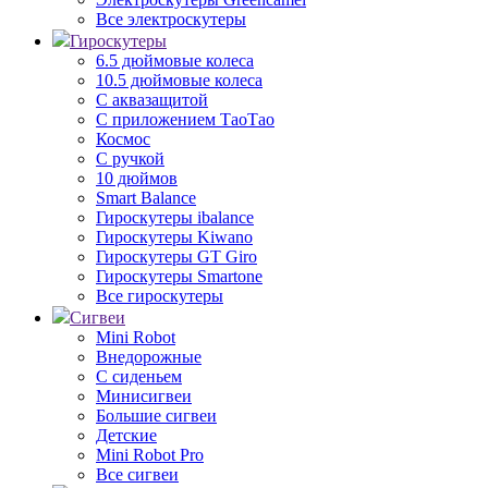
Все электроскутеры
Гироскутеры
6.5 дюймовые колеса
10.5 дюймовые колеса
С аквазащитой
С приложением ТаоТао
Космос
С ручкой
10 дюймов
Smart Balance
Гироскутеры ibalance
Гироскутеры Kiwano
Гироскутеры GT Giro
Гироскутеры Smartone
Все гироскутеры
Сигвеи
Mini Robot
Внедорожные
С сиденьем
Минисигвеи
Большие сигвеи
Детские
Mini Robot Pro
Все сигвеи