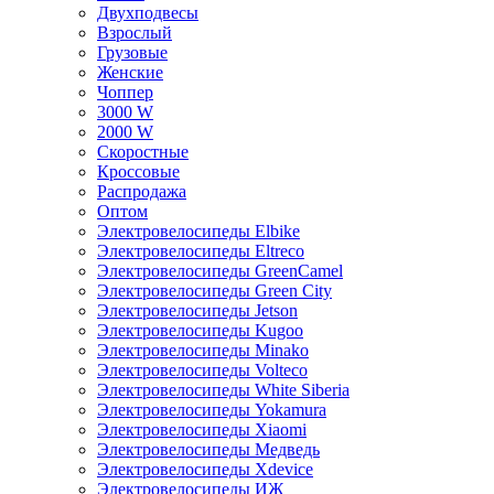
Двухподвесы
Взрослый
Грузовые
Женские
Чоппер
3000 W
2000 W
Скоростные
Кроссовые
Распродажа
Оптом
Электровелосипеды Elbike
Электровелосипеды Eltreco
Электровелосипеды GreenCamel
Электровелосипеды Green City
Электровелосипеды Jetson
Электровелосипеды Kugoo
Электровелосипеды Minako
Электровелосипеды Volteco
Электровелосипеды White Siberia
Электровелосипеды Yokamura
Электровелосипеды Xiaomi
Электровелосипеды Медведь
Электровелосипеды Xdevice
Электровелосипеды ИЖ