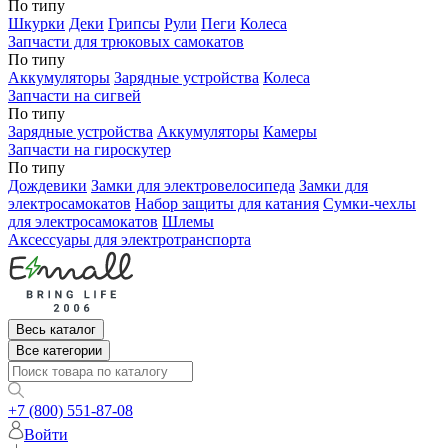
По типу
Шкурки
Деки
Грипсы
Рули
Пеги
Колеса
Запчасти для трюковых самокатов
По типу
Аккумуляторы
Зарядные устройства
Колеса
Запчасти на сигвей
По типу
Зарядные устройства
Аккумуляторы
Камеры
Запчасти на гироскутер
По типу
Дождевики
Замки для электровелосипеда
Замки для
электросамокатов
Набор защиты для катания
Сумки-чехлы
для электросамокатов
Шлемы
Аксессуары для электротранспорта
Весь каталог
Все категории
+7 (800) 551-87-08
Войти