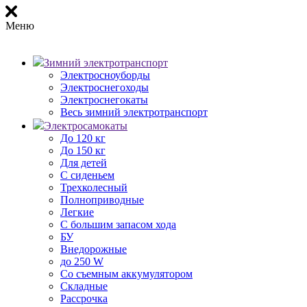
Меню
Зимний электротранспорт
Электросноуборды
Электроснегоходы
Электроснегокаты
Весь зимний электротранспорт
Электросамокаты
До 120 кг
До 150 кг
Для детей
С сиденьем
Трехколесный
Полноприводные
Легкие
С большим запасом хода
БУ
Внедорожные
до 250 W
Со съемным аккумулятором
Складные
Рассрочка