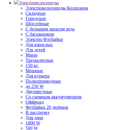
Электровелосипеды
Электровелосипеды Колхозник
Складные
Городские
Шоссейные
С большим запасом хода
С багажником
Электро Фэтбайки
Для взрослых
Для детей
Мини
Трехколесные
150 кг.
Мощные
Для курьера
Полноприводные
до 250 W
Двухместные
Со съемным аккумулятором
Оффроад
Фетбайки 20 дюймов
В рассрочку
Для дачи
1000 W
500 W