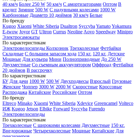
40 км/ч
Более 250 W
50 км/ч
С амортизаторами
Оптом
В
кредит
Зимние
500 W
С надувными колесами
1000 W
Карбоновые
Диаметр 10 дюймов
30 км/ч
Белые
По бренду
Kugoo
Xiaomi
White Siberia
Dualtron
Syccyba
Yamato
Yokamura
E-twow
Joyor
GT
Ultron
Currus
Neoline
Aovo
Speedway
Minipro
Электросамокаты
По характеристикам
Электровелосипеды Колхозник
Трехколесные
Фетбайки
Складные
С большим запасом хода
150 кг.
120 кг.
Детские
Мощные
Для курьера
Мини
Полноприводные
До 250 W
Двухместные
Со съемным аккумулятором
Оффроад
Фетбайки
20 дюймов
В рассрочку
По характеристикам
БУ
Для дачи
1000 W
500 W
Двухподвесы
Взрослый
Грузовые
Женские
Чоппер
3000 W
2000 W
Скоростные
Кроссовые
Распродажа
Китайские
Российские
Оптом
По бренду
Eltreco
Minako
Xiaomi
White Siberia
Xdevice
Greencamel
Volteco
ИЖ
Kugoo
Jetson
Elbike
Forward
Syccyba
Furendo
Электровелосипеды
По характеристикам
Трехколесные
С широкими колесами
Двухместные
150 кг.
Внедорожные
Четырехколесные
Мощные
Китайские
Для
пенсионеров