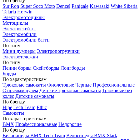
По бренду
Sur Ron
Super Soco Moto
Denzel
Panigale
Kawasaki
White Siberia
Talaria
Horwin
Электромотоциклы
Мотоциклы
Электроскейты
Электромобили
Электромобили багги
По типу
Мини думперы
Электропогрузчики
Электротележки
По типу
Пенни борды
Скейтборды
Лонгборды
Борды
По характеристикам
Трюковые самокаты
Фиолетовые
Черные
Профессиональные
С прямым рулем
Детские трюковые самокаты
Трюковые без
колес
Детские самокаты
По бренду
Hipe
Tech Team
Ethic
Самокаты
По характеристикам
BMX
Профессиональные
Недорогие
По бренду
Велосипеды BMX Tech Team
Велосипеды BMX Stark