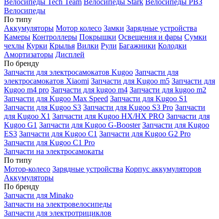
Велосипеды Tech Team
Велосипеды Stark
Велосипеды РВЗ
Велосипеды
По типу
Аккумуляторы
Мотор колесо
Замки
Зарядные устройства
Камеры
Контроллеры
Покрышки
Освещения и фары
Сумки
чехлы
Курки
Крылья
Вилки
Рули
Багажники
Колодки
Амортизаторы
Дисплей
По бренду
Запчасти для электросамокатов Kugoo
Запчасти для
электросамокатов Xiaomi
Запчасти для Kugoo m5
Запчасти для
Кugoo m4 pro
Запчасти для kugoo m4
Запчасти для kugoo m2
Запчасти для Kugoo Max Speed
Запчасти для Kugoo S1
Запчасти для Kugoo S3
Запчасти для Kugoo S3 Pro
Запчасти
для Kugoo X1
Запчасти для Kugoo HX/HX PRO
Запчасти для
Kugoo G1
Запчасти для Kugoo G-Booster
Запчасти для Kugoo
ES3
Запчасти для Kugoo C1
Запчасти для Kugoo G2 Pro
Запчасти для Kugoo C1 Pro
Запчасти на электросамокаты
По типу
Мотор-колесо
Зарядные устройства
Корпус аккумуляторов
Аккумуляторы
По бренду
Запчасти для Minako
Запчасти на электровелосипеды
Запчасти для электротрициклов