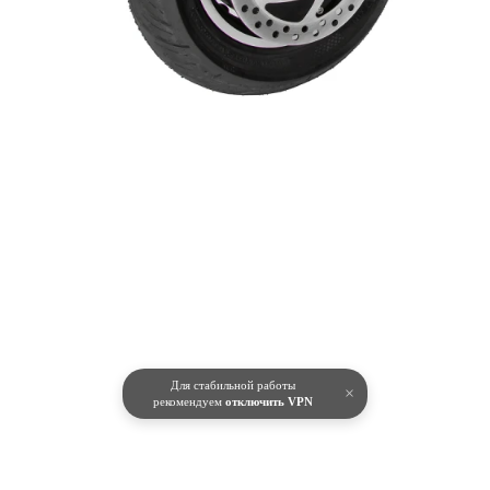
Для стабильной работы
×
рекомендуем
отключить VPN