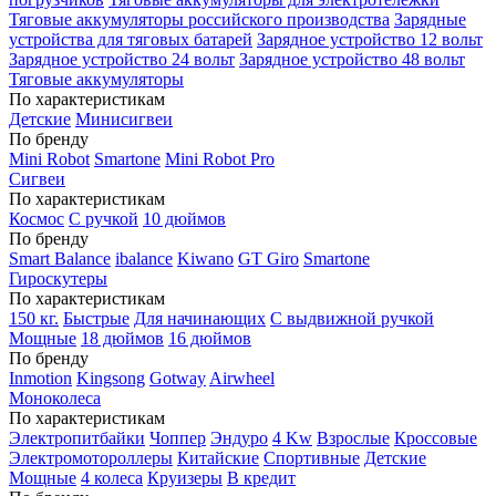
Тяговые аккумуляторы российского производства
Зарядные
устройства для тяговых батарей
Зарядное устройство 12 вольт
Зарядное устройство 24 вольт
Зарядное устройство 48 вольт
Тяговые аккумуляторы
По характеристикам
Детские
Минисигвеи
По бренду
Mini Robot
Smartone
Mini Robot Pro
Сигвеи
По характеристикам
Космос
С ручкой
10 дюймов
По бренду
Smart Balance
ibalance
Kiwano
GT Giro
Smartone
Гироскутеры
По характеристикам
150 кг.
Быстрые
Для начинающих
С выдвижной ручкой
Мощные
18 дюймов
16 дюймов
По бренду
Inmotion
Kingsong
Gotway
Airwheel
Моноколеса
По характеристикам
Электропитбайки
Чоппер
Эндуро
4 Kw
Взрослые
Кроссовые
Электромотороллеры
Китайские
Спортивные
Детские
Мощные
4 колеса
Круизеры
В кредит