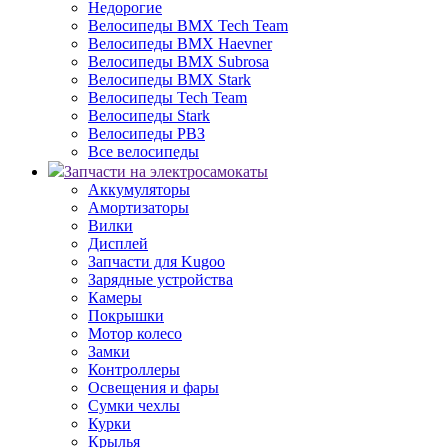
Недорогие
Велосипеды BMX Tech Team
Велосипеды BMX Haevner
Велосипеды BMX Subrosa
Велосипеды BMX Stark
Велосипеды Tech Team
Велосипеды Stark
Велосипеды РВЗ
Все велосипеды
Запчасти на электросамокаты
Аккумуляторы
Амортизаторы
Вилки
Дисплей
Запчасти для Kugoo
Зарядные устройства
Камеры
Покрышки
Мотор колесо
Замки
Контроллеры
Освещения и фары
Сумки чехлы
Курки
Крылья