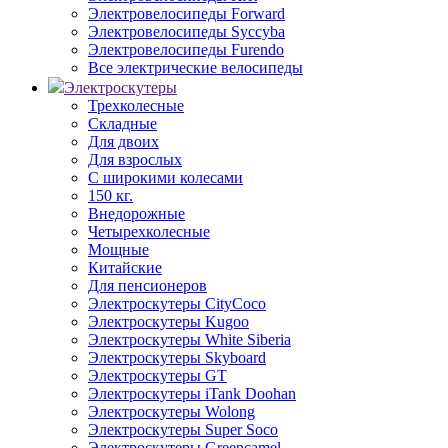
Электровелосипеды Forward
Электровелосипеды Syccyba
Электровелосипеды Furendo
Все электрические велосипеды
Электроскутеры
Трехколесные
Складные
Для двоих
Для взрослых
С широкими колесами
150 кг.
Внедорожные
Четырехколесные
Мощные
Китайские
Для пенсионеров
Электроскутеры CityCoco
Электроскутеры Kugoo
Электроскутеры White Siberia
Электроскутеры Skyboard
Электроскутеры GT
Электроскутеры iTank Doohan
Электроскутеры Wolong
Электроскутеры Super Soco
Электроскутеры Greencamel