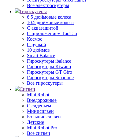
Все электроскутеры
Гироскутеры
6.5 дюймовые колеса
10.5 дюймовые колеса
С аквазащитой
С приложением ТаоТао
Космос
С ручкой
10 дюймов
Smart Balance
Гироскутеры ibalance
Гироскутеры Kiwano
Гироскутеры GT Giro
Гироскутеры Smartone
Все гироскутеры
Сигвеи
Mini Robot
Внедорожные
С сиденьем
Минисигвеи
Большие сигвеи
Детские
Mini Robot Pro
Все сигвеи