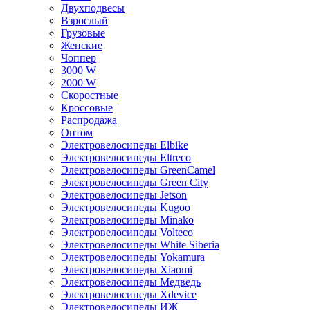
Двухподвесы
Взрослый
Грузовые
Женские
Чоппер
3000 W
2000 W
Скоростные
Кроссовые
Распродажа
Оптом
Электровелосипеды Elbike
Электровелосипеды Eltreco
Электровелосипеды GreenCamel
Электровелосипеды Green City
Электровелосипеды Jetson
Электровелосипеды Kugoo
Электровелосипеды Minako
Электровелосипеды Volteco
Электровелосипеды White Siberia
Электровелосипеды Yokamura
Электровелосипеды Xiaomi
Электровелосипеды Медведь
Электровелосипеды Xdevice
Электровелосипеды ИЖ