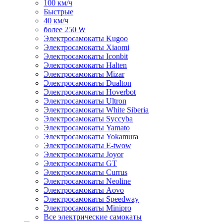
100 км/ч
Быстрые
40 км/ч
более 250 W
Электросамокаты Kugoo
Электросамокаты Xiaomi
Электросамокаты Iconbit
Электросамокаты Halten
Электросамокаты Mizar
Электросамокаты Dualton
Электросамокаты Hoverbot
Электросамокаты Ultron
Электросамокаты White Siberia
Электросамокаты Syccyba
Электросамокаты Yamato
Электросамокаты Yokamura
Электросамокаты E-twow
Электросамокаты Joyor
Электросамокаты GT
Электросамокаты Currus
Электросамокаты Neoline
Электросамокаты Aovo
Электросамокаты Speedway
Электросамокаты Minipro
Все электрические самокаты