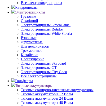
Все электроквадроциклы
Квадроциклы
Электротрициклы
Грузовые
С кабиной
Электротрициклы GreenCamel
Электротрициклы Rutrike
Электротрициклы White Siberia
Взрослые
Двухместные
Для пенсионеров
Трехместные
Китайские
Пассажирские
Электротрициклы Skyboard
Электротрициклы GT
Электротрициклы City Coco
Все электротрициклы
Гольфкары
Тяговые аккумуляторы
Тяговые свинцово-кислотные аккумуляторы
Тяговые аккумуляторы 12 Вольт
Тяговые аккумуляторы 24 Вольт
Тяговые аккумуляторы 48 Вольт