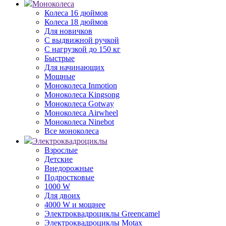
Моноколеса
Колеса 16 дюймов
Колеса 18 дюймов
Для новичков
С выдвижной ручкой
С нагрузкой до 150 кг
Быстрые
Для начинающих
Мощные
Моноколеса Inmotion
Моноколеса Kingsong
Моноколеса Gotway
Моноколеса Airwheel
Моноколеса Ninebot
Все моноколеса
Электроквадроциклы
Взрослые
Детские
Внедорожные
Подростковые
1000 W
Для двоих
4000 W и мощнее
Электроквадроциклы Greencamel
Электроквадроциклы Motax