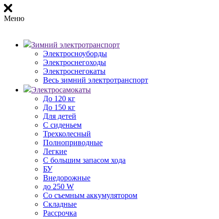
Меню
Зимний электротранспорт
Электросноуборды
Электроснегоходы
Электроснегокаты
Весь зимний электротранспорт
Электросамокаты
До 120 кг
До 150 кг
Для детей
С сиденьем
Трехколесный
Полноприводные
Легкие
С большим запасом хода
БУ
Внедорожные
до 250 W
Со съемным аккумулятором
Складные
Рассрочка