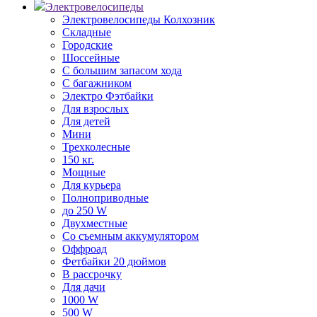
Электровелосипеды
Электровелосипеды Колхозник
Складные
Городские
Шоссейные
С большим запасом хода
С багажником
Электро Фэтбайки
Для взрослых
Для детей
Мини
Трехколесные
150 кг.
Мощные
Для курьера
Полноприводные
до 250 W
Двухместные
Со съемным аккумулятором
Оффроад
Фетбайки 20 дюймов
В рассрочку
Для дачи
1000 W
500 W