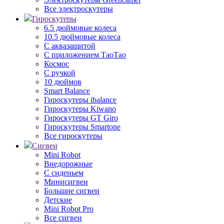
Все электроскутеры
Гироскутеры
6.5 дюймовые колеса
10.5 дюймовые колеса
С аквазащитой
С приложением ТаоТао
Космос
С ручкой
10 дюймов
Smart Balance
Гироскутеры ibalance
Гироскутеры Kiwano
Гироскутеры GT Giro
Гироскутеры Smartone
Все гироскутеры
Сигвеи
Mini Robot
Внедорожные
С сиденьем
Минисигвеи
Большие сигвеи
Детские
Mini Robot Pro
Все сигвеи