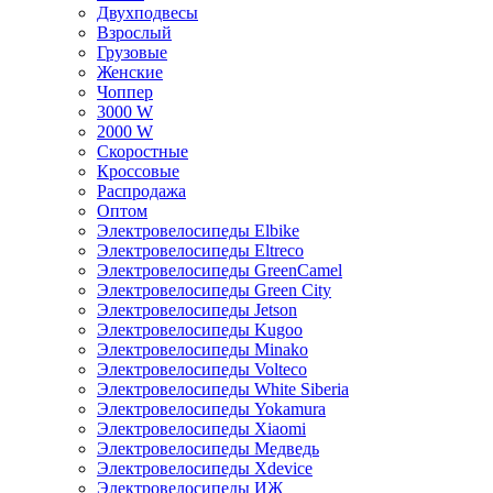
Двухподвесы
Взрослый
Грузовые
Женские
Чоппер
3000 W
2000 W
Скоростные
Кроссовые
Распродажа
Оптом
Электровелосипеды Elbike
Электровелосипеды Eltreco
Электровелосипеды GreenCamel
Электровелосипеды Green City
Электровелосипеды Jetson
Электровелосипеды Kugoo
Электровелосипеды Minako
Электровелосипеды Volteco
Электровелосипеды White Siberia
Электровелосипеды Yokamura
Электровелосипеды Xiaomi
Электровелосипеды Медведь
Электровелосипеды Xdevice
Электровелосипеды ИЖ