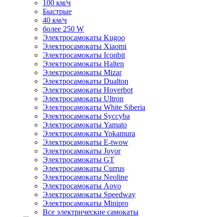
100 км/ч
Быстрые
40 км/ч
более 250 W
Электросамокаты Kugoo
Электросамокаты Xiaomi
Электросамокаты Iconbit
Электросамокаты Halten
Электросамокаты Mizar
Электросамокаты Dualton
Электросамокаты Hoverbot
Электросамокаты Ultron
Электросамокаты White Siberia
Электросамокаты Syccyba
Электросамокаты Yamato
Электросамокаты Yokamura
Электросамокаты E-twow
Электросамокаты Joyor
Электросамокаты GT
Электросамокаты Currus
Электросамокаты Neoline
Электросамокаты Aovo
Электросамокаты Speedway
Электросамокаты Minipro
Все электрические самокаты