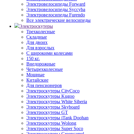
Электровелосипеды Forward
Электровелосипеды Syccyba
Электровелосипеды Furendo
Все электрические велосипеды
Электроскутеры
Трехколесные
Складные
Для двоих
Для взрослых
С широкими колесами
150 кг.
Внедорожные
Четырехколесные
Мощные
Китайские
Для пенсионеров
Электроскутеры CityCoco
Электроскутеры Kugoo
Электроскутеры White Siberia
Электроскутеры Skyboard
Электроскутеры GT
Электроскутеры iTank Doohan
Электроскутеры Wolong
Электроскутеры Super Soco
Электроскутеры Greencamel