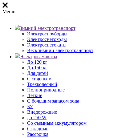
Меню
Зимний электротранспорт
Электросноуборды
Электроснегоходы
Электроснегокаты
Весь зимний электротранспорт
Электросамокаты
До 120 кг
До 150 кг
Для детей
С сиденьем
Трехколесный
Полноприводные
Легкие
С большим запасом хода
БУ
Внедорожные
до 250 W
Со съемным аккумулятором
Складные
Рассрочка