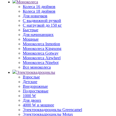
Моноколеса
Колеса 16 дюймов
Колеса 18 дюймов
Для новичков
С выдвижной ручкой
С нагрузкой до 150 кг
Быстрые
Для начинающих
Мощные
Моноколеса Inmotion
Моноколеса Kingsong
Моноколеса Gotway
Моноколеса Airwheel
Моноколеса Ninebot
Все моноколеса
Электроквадроциклы
Взрослые
Детские
Внедорожные
Подростковые
1000 W
Для двоих
4000 W и мощнее
Электроквадроциклы Greencamel
Электроквадроциклы Motax