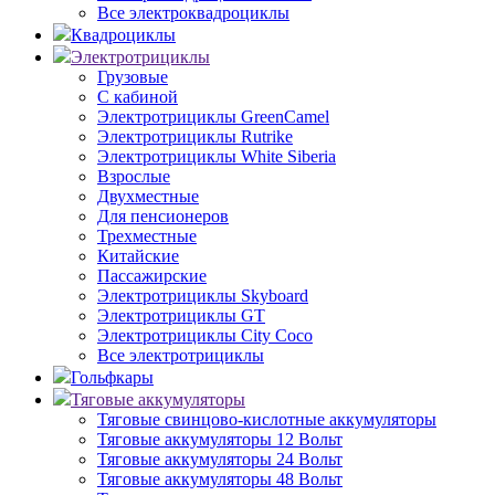
Все электроквадроциклы
Квадроциклы
Электротрициклы
Грузовые
С кабиной
Электротрициклы GreenCamel
Электротрициклы Rutrike
Электротрициклы White Siberia
Взрослые
Двухместные
Для пенсионеров
Трехместные
Китайские
Пассажирские
Электротрициклы Skyboard
Электротрициклы GT
Электротрициклы City Coco
Все электротрициклы
Гольфкары
Тяговые аккумуляторы
Тяговые свинцово-кислотные аккумуляторы
Тяговые аккумуляторы 12 Вольт
Тяговые аккумуляторы 24 Вольт
Тяговые аккумуляторы 48 Вольт