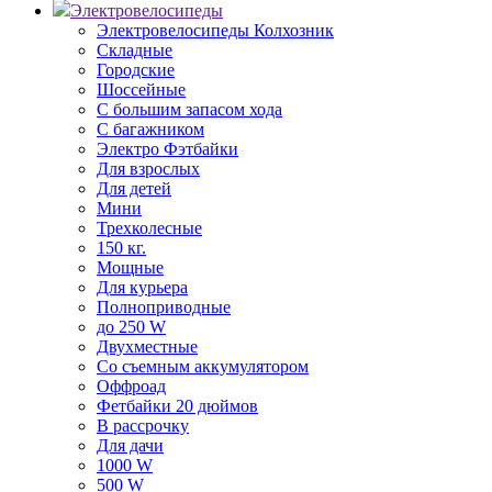
Электровелосипеды
Электровелосипеды Колхозник
Складные
Городские
Шоссейные
С большим запасом хода
С багажником
Электро Фэтбайки
Для взрослых
Для детей
Мини
Трехколесные
150 кг.
Мощные
Для курьера
Полноприводные
до 250 W
Двухместные
Со съемным аккумулятором
Оффроад
Фетбайки 20 дюймов
В рассрочку
Для дачи
1000 W
500 W