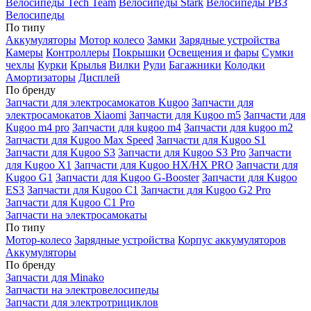
Велосипеды Tech Team
Велосипеды Stark
Велосипеды РВЗ
Велосипеды
По типу
Аккумуляторы
Мотор колесо
Замки
Зарядные устройства
Камеры
Контроллеры
Покрышки
Освещения и фары
Сумки
чехлы
Курки
Крылья
Вилки
Рули
Багажники
Колодки
Амортизаторы
Дисплей
По бренду
Запчасти для электросамокатов Kugoo
Запчасти для
электросамокатов Xiaomi
Запчасти для Kugoo m5
Запчасти для
Кugoo m4 pro
Запчасти для kugoo m4
Запчасти для kugoo m2
Запчасти для Kugoo Max Speed
Запчасти для Kugoo S1
Запчасти для Kugoo S3
Запчасти для Kugoo S3 Pro
Запчасти
для Kugoo X1
Запчасти для Kugoo HX/HX PRO
Запчасти для
Kugoo G1
Запчасти для Kugoo G-Booster
Запчасти для Kugoo
ES3
Запчасти для Kugoo C1
Запчасти для Kugoo G2 Pro
Запчасти для Kugoo C1 Pro
Запчасти на электросамокаты
По типу
Мотор-колесо
Зарядные устройства
Корпус аккумуляторов
Аккумуляторы
По бренду
Запчасти для Minako
Запчасти на электровелосипеды
Запчасти для электротрициклов