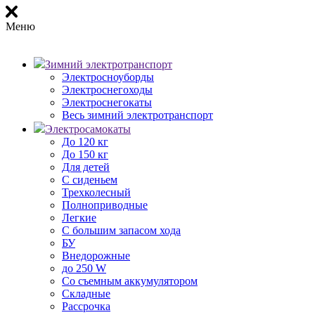
Меню
Зимний электротранспорт
Электросноуборды
Электроснегоходы
Электроснегокаты
Весь зимний электротранспорт
Электросамокаты
До 120 кг
До 150 кг
Для детей
С сиденьем
Трехколесный
Полноприводные
Легкие
С большим запасом хода
БУ
Внедорожные
до 250 W
Со съемным аккумулятором
Складные
Рассрочка