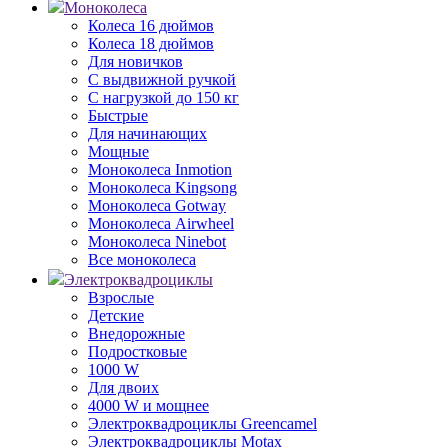
Моноколеса
Колеса 16 дюймов
Колеса 18 дюймов
Для новичков
С выдвижной ручкой
С нагрузкой до 150 кг
Быстрые
Для начинающих
Мощные
Моноколеса Inmotion
Моноколеса Kingsong
Моноколеса Gotway
Моноколеса Airwheel
Моноколеса Ninebot
Все моноколеса
Электроквадроциклы
Взрослые
Детские
Внедорожные
Подростковые
1000 W
Для двоих
4000 W и мощнее
Электроквадроциклы Greencamel
Электроквадроциклы Motax