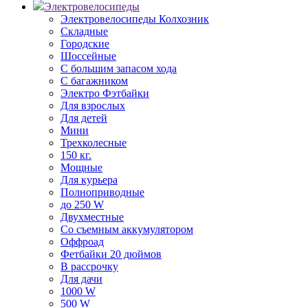
Электровелосипеды
Электровелосипеды Колхозник
Складные
Городские
Шоссейные
С большим запасом хода
С багажником
Электро Фэтбайки
Для взрослых
Для детей
Мини
Трехколесные
150 кг.
Мощные
Для курьера
Полноприводные
до 250 W
Двухместные
Со съемным аккумулятором
Оффроад
Фетбайки 20 дюймов
В рассрочку
Для дачи
1000 W
500 W