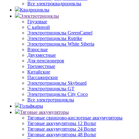
Все электроквадроциклы
Квадроциклы
Электротрициклы
Грузовые
С кабиной
Электротрициклы GreenCamel
Электротрициклы Rutrike
Электротрициклы White Siberia
Взрослые
Двухместные
Для пенсионеров
Трехместные
Китайские
Пассажирские
Электротрициклы Skyboard
Электротрициклы GT
Электротрициклы City Coco
Все электротрициклы
Гольфкары
Тяговые аккумуляторы
Тяговые свинцово-кислотные аккумуляторы
Тяговые аккумуляторы 12 Вольт
Тяговые аккумуляторы 24 Вольт
Тяговые аккумуляторы 48 Вольт