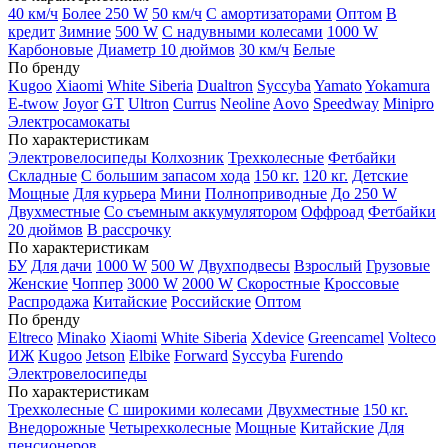
40 км/ч
Более 250 W
50 км/ч
С амортизаторами
Оптом
В
кредит
Зимние
500 W
С надувными колесами
1000 W
Карбоновые
Диаметр 10 дюймов
30 км/ч
Белые
По бренду
Kugoo
Xiaomi
White Siberia
Dualtron
Syccyba
Yamato
Yokamura
E-twow
Joyor
GT
Ultron
Currus
Neoline
Aovo
Speedway
Minipro
Электросамокаты
По характеристикам
Электровелосипеды Колхозник
Трехколесные
Фетбайки
Складные
С большим запасом хода
150 кг.
120 кг.
Детские
Мощные
Для курьера
Мини
Полноприводные
До 250 W
Двухместные
Со съемным аккумулятором
Оффроад
Фетбайки
20 дюймов
В рассрочку
По характеристикам
БУ
Для дачи
1000 W
500 W
Двухподвесы
Взрослый
Грузовые
Женские
Чоппер
3000 W
2000 W
Скоростные
Кроссовые
Распродажа
Китайские
Российские
Оптом
По бренду
Eltreco
Minako
Xiaomi
White Siberia
Xdevice
Greencamel
Volteco
ИЖ
Kugoo
Jetson
Elbike
Forward
Syccyba
Furendo
Электровелосипеды
По характеристикам
Трехколесные
С широкими колесами
Двухместные
150 кг.
Внедорожные
Четырехколесные
Мощные
Китайские
Для
пенсионеров