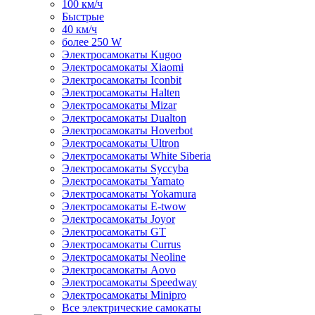
100 км/ч
Быстрые
40 км/ч
более 250 W
Электросамокаты Kugoo
Электросамокаты Xiaomi
Электросамокаты Iconbit
Электросамокаты Halten
Электросамокаты Mizar
Электросамокаты Dualton
Электросамокаты Hoverbot
Электросамокаты Ultron
Электросамокаты White Siberia
Электросамокаты Syccyba
Электросамокаты Yamato
Электросамокаты Yokamura
Электросамокаты E-twow
Электросамокаты Joyor
Электросамокаты GT
Электросамокаты Currus
Электросамокаты Neoline
Электросамокаты Aovo
Электросамокаты Speedway
Электросамокаты Minipro
Все электрические самокаты