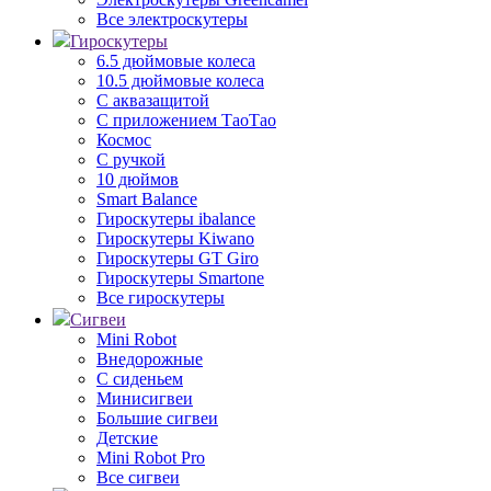
Все электроскутеры
Гироскутеры
6.5 дюймовые колеса
10.5 дюймовые колеса
С аквазащитой
С приложением ТаоТао
Космос
С ручкой
10 дюймов
Smart Balance
Гироскутеры ibalance
Гироскутеры Kiwano
Гироскутеры GT Giro
Гироскутеры Smartone
Все гироскутеры
Сигвеи
Mini Robot
Внедорожные
С сиденьем
Минисигвеи
Большие сигвеи
Детские
Mini Robot Pro
Все сигвеи