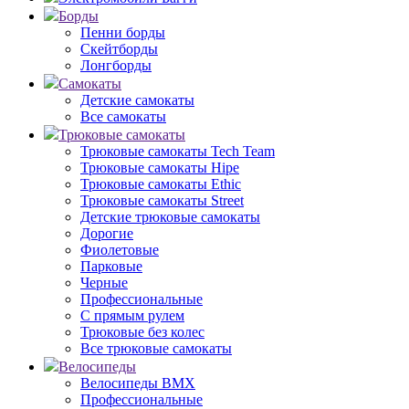
Борды
Пенни борды
Скейтборды
Лонгборды
Самокаты
Детские самокаты
Все самокаты
Трюковые самокаты
Трюковые самокаты Tech Team
Трюковые самокаты Hipe
Трюковые самокаты Ethic
Трюковые самокаты Street
Детские трюковые самокаты
Дорогие
Фиолетовые
Парковые
Черные
Профессиональные
С прямым рулем
Трюковые без колес
Все трюковые самокаты
Велосипеды
Велосипеды BMX
Профессиональные