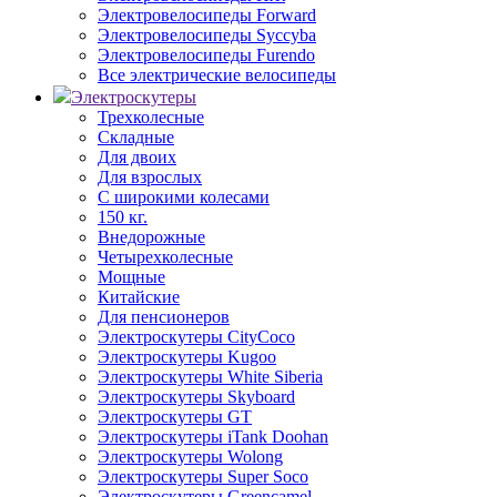
Электровелосипеды Forward
Электровелосипеды Syccyba
Электровелосипеды Furendo
Все электрические велосипеды
Электроскутеры
Трехколесные
Складные
Для двоих
Для взрослых
С широкими колесами
150 кг.
Внедорожные
Четырехколесные
Мощные
Китайские
Для пенсионеров
Электроскутеры CityCoco
Электроскутеры Kugoo
Электроскутеры White Siberia
Электроскутеры Skyboard
Электроскутеры GT
Электроскутеры iTank Doohan
Электроскутеры Wolong
Электроскутеры Super Soco
Электроскутеры Greencamel