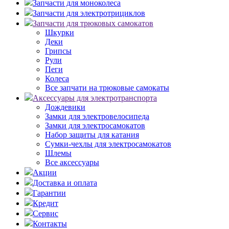
Запчасти для моноколеса
Запчасти для электротрициклов
Запчасти для трюковых самокатов
Шкурки
Деки
Грипсы
Рули
Пеги
Колеса
Все запчати на трюковые самокаты
Аксессуары для электротранспорта
Дождевики
Замки для электровелосипеда
Замки для электросамокатов
Набор защиты для катания
Сумки-чехлы для электросамокатов
Шлемы
Все аксессуары
Акции
Доставка и оплата
Гарантии
Кредит
Сервис
Контакты