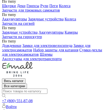
По типу
Шкурки
Деки
Грипсы
Рули
Пеги
Колеса
Запчасти для трюковых самокатов
По типу
Аккумуляторы
Зарядные устройства
Колеса
Запчасти на сигвей
По типу
Зарядные устройства
Аккумуляторы
Камеры
Запчасти на гироскутер
По типу
Дождевики
Замки для электровелосипеда
Замки для
электросамокатов
Набор защиты для катания
Сумки-чехлы
для электросамокатов
Шлемы
Аксессуары для электротранспорта
Весь каталог
Все категории
+7 (800) 551-87-08
Войти