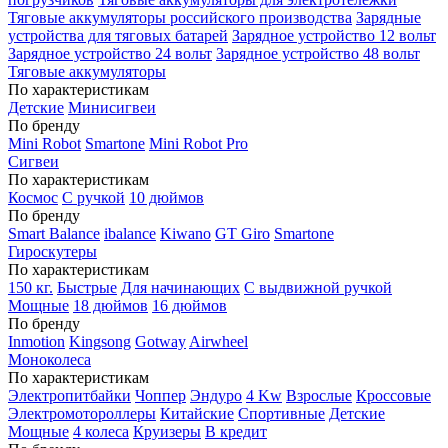
Тяговые аккумуляторы российского производства
Зарядные
устройства для тяговых батарей
Зарядное устройство 12 вольт
Зарядное устройство 24 вольт
Зарядное устройство 48 вольт
Тяговые аккумуляторы
По характеристикам
Детские
Минисигвеи
По бренду
Mini Robot
Smartone
Mini Robot Pro
Сигвеи
По характеристикам
Космос
С ручкой
10 дюймов
По бренду
Smart Balance
ibalance
Kiwano
GT Giro
Smartone
Гироскутеры
По характеристикам
150 кг.
Быстрые
Для начинающих
С выдвижной ручкой
Мощные
18 дюймов
16 дюймов
По бренду
Inmotion
Kingsong
Gotway
Airwheel
Моноколеса
По характеристикам
Электропитбайки
Чоппер
Эндуро
4 Kw
Взрослые
Кроссовые
Электромотороллеры
Китайские
Спортивные
Детские
Мощные
4 колеса
Круизеры
В кредит