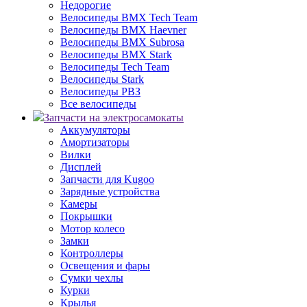
Недорогие
Велосипеды BMX Tech Team
Велосипеды BMX Haevner
Велосипеды BMX Subrosa
Велосипеды BMX Stark
Велосипеды Tech Team
Велосипеды Stark
Велосипеды РВЗ
Все велосипеды
Запчасти на электросамокаты
Аккумуляторы
Амортизаторы
Вилки
Дисплей
Запчасти для Kugoo
Зарядные устройства
Камеры
Покрышки
Мотор колесо
Замки
Контроллеры
Освещения и фары
Сумки чехлы
Курки
Крылья