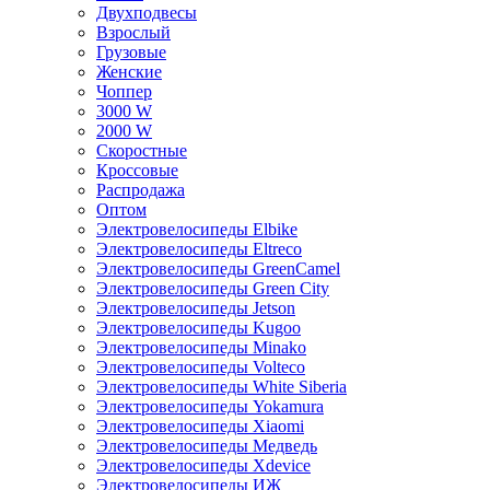
Двухподвесы
Взрослый
Грузовые
Женские
Чоппер
3000 W
2000 W
Скоростные
Кроссовые
Распродажа
Оптом
Электровелосипеды Elbike
Электровелосипеды Eltreco
Электровелосипеды GreenCamel
Электровелосипеды Green City
Электровелосипеды Jetson
Электровелосипеды Kugoo
Электровелосипеды Minako
Электровелосипеды Volteco
Электровелосипеды White Siberia
Электровелосипеды Yokamura
Электровелосипеды Xiaomi
Электровелосипеды Медведь
Электровелосипеды Xdevice
Электровелосипеды ИЖ