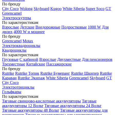
По бренду
City Coco
Wolong
Skyboard
Kugoo
White Siberia
Super Soco
GT
Greencamel
Электроскутеры
По характеристикам
Взрослые
Детские
Внедорожные
Подростковые
1000 W
Для
двоих
4000 W и мощнее
По бренду
Greencamel
Motax
Электроквадроциклы
Квадроциклы
По характеристикам
Грузовые
С кабиной
Взрослые
Двухместные
Для пенсионеров
Трехместные
Китайские
Пассажирские
По бренду
Rutrike
Rutrike Топик
Rutrike Бумеранг
Rutrike Шкипер
Rutrike
Караван
Rutrike Экипаж
White Siberia
Greencamel
Skyboard
GT
City Coco
Электротрициклы
Гольфкары
По характеристикам
Тяговые свинцово-кислотные аккумуляторы
Тяговые
аккумуляторы 12 Вольт
Тяговые аккумуляторы 24 Вольт
Тяговые аккумуляторы 48 Вольт
Тяговые аккумуляторы для
погрузчиков
Тяговые аккумуляторы для электротележки