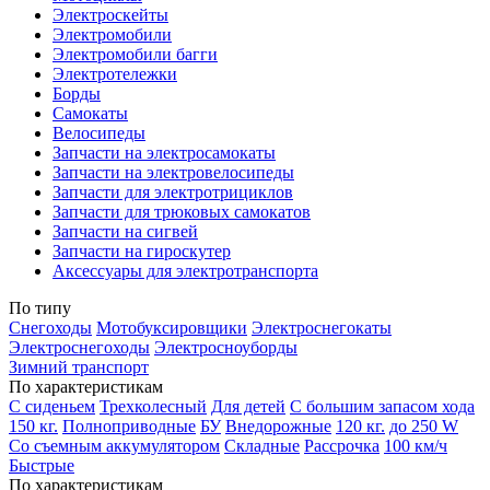
Электроскейты
Электромобили
Электромобили багги
Электротележки
Борды
Самокаты
Велосипеды
Запчасти на электросамокаты
Запчасти на электровелосипеды
Запчасти для электротрициклов
Запчасти для трюковых самокатов
Запчасти на сигвей
Запчасти на гироскутер
Аксессуары для электротранспорта
По типу
Снегоходы
Мотобуксировщики
Электроснегокаты
Электроснегоходы
Электросноуборды
Зимний транспорт
По характеристикам
С сиденьем
Трехколесный
Для детей
С большим запасом хода
150 кг.
Полноприводные
БУ
Внедорожные
120 кг.
до 250 W
Со съемным аккумулятором
Складные
Рассрочка
100 км/ч
Быстрые
По характеристикам