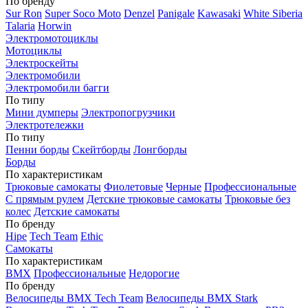
По бренду
Sur Ron
Super Soco Moto
Denzel
Panigale
Kawasaki
White Siberia
Talaria
Horwin
Электромотоциклы
Мотоциклы
Электроскейты
Электромобили
Электромобили багги
По типу
Мини думперы
Электропогрузчики
Электротележки
По типу
Пенни борды
Скейтборды
Лонгборды
Борды
По характеристикам
Трюковые самокаты
Фиолетовые
Черные
Профессиональные
С прямым рулем
Детские трюковые самокаты
Трюковые без
колес
Детские самокаты
По бренду
Hipe
Tech Team
Ethic
Самокаты
По характеристикам
BMX
Профессиональные
Недорогие
По бренду
Велосипеды BMX Tech Team
Велосипеды BMX Stark