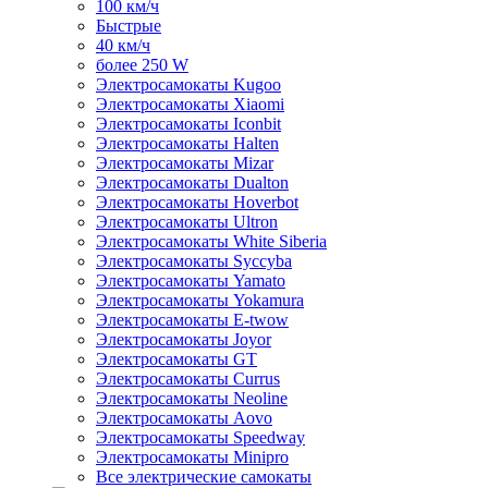
100 км/ч
Быстрые
40 км/ч
более 250 W
Электросамокаты Kugoo
Электросамокаты Xiaomi
Электросамокаты Iconbit
Электросамокаты Halten
Электросамокаты Mizar
Электросамокаты Dualton
Электросамокаты Hoverbot
Электросамокаты Ultron
Электросамокаты White Siberia
Электросамокаты Syccyba
Электросамокаты Yamato
Электросамокаты Yokamura
Электросамокаты E-twow
Электросамокаты Joyor
Электросамокаты GT
Электросамокаты Currus
Электросамокаты Neoline
Электросамокаты Aovo
Электросамокаты Speedway
Электросамокаты Minipro
Все электрические самокаты