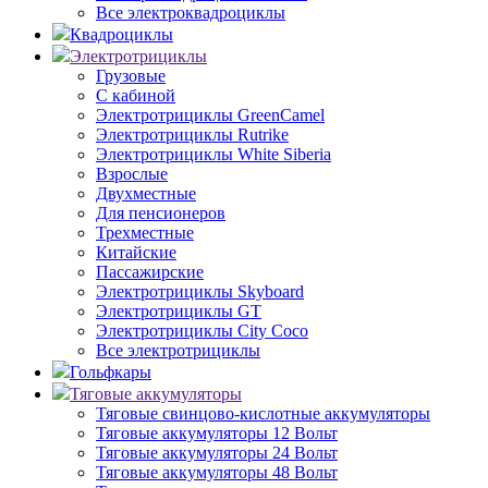
Все электроквадроциклы
Квадроциклы
Электротрициклы
Грузовые
С кабиной
Электротрициклы GreenCamel
Электротрициклы Rutrike
Электротрициклы White Siberia
Взрослые
Двухместные
Для пенсионеров
Трехместные
Китайские
Пассажирские
Электротрициклы Skyboard
Электротрициклы GT
Электротрициклы City Coco
Все электротрициклы
Гольфкары
Тяговые аккумуляторы
Тяговые свинцово-кислотные аккумуляторы
Тяговые аккумуляторы 12 Вольт
Тяговые аккумуляторы 24 Вольт
Тяговые аккумуляторы 48 Вольт