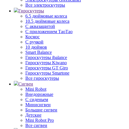
Все электроскутеры
Гироскутеры
6.5 дюймовые колеса
10.5 дюймовые колеса
С аквазащитой
С приложением ТаоТао
Космос
С ручкой
10 дюймов
Smart Balance
Гироскутеры ibalance
Гироскутеры Kiwano
Гироскутеры GT Giro
Гироскутеры Smartone
Все гироскутеры
Сигвеи
Mini Robot
Внедорожные
С сиденьем
Минисигвеи
Большие сигвеи
Детские
Mini Robot Pro
Все сигвеи