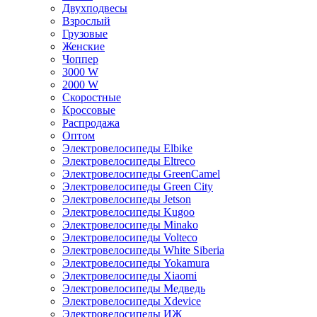
Двухподвесы
Взрослый
Грузовые
Женские
Чоппер
3000 W
2000 W
Скоростные
Кроссовые
Распродажа
Оптом
Электровелосипеды Elbike
Электровелосипеды Eltreco
Электровелосипеды GreenCamel
Электровелосипеды Green City
Электровелосипеды Jetson
Электровелосипеды Kugoo
Электровелосипеды Minako
Электровелосипеды Volteco
Электровелосипеды White Siberia
Электровелосипеды Yokamura
Электровелосипеды Xiaomi
Электровелосипеды Медведь
Электровелосипеды Xdevice
Электровелосипеды ИЖ