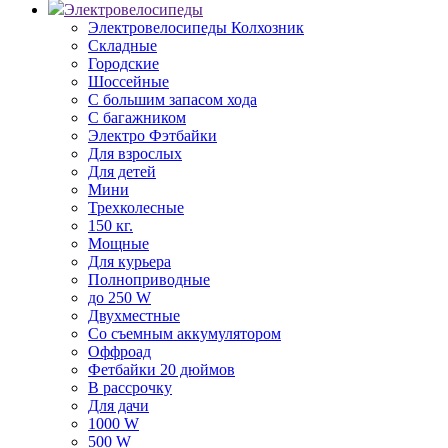
Электровелосипеды
Электровелосипеды Колхозник
Складные
Городские
Шоссейные
С большим запасом хода
С багажником
Электро Фэтбайки
Для взрослых
Для детей
Мини
Трехколесные
150 кг.
Мощные
Для курьера
Полноприводные
до 250 W
Двухместные
Со съемным аккумулятором
Оффроад
Фетбайки 20 дюймов
В рассрочку
Для дачи
1000 W
500 W