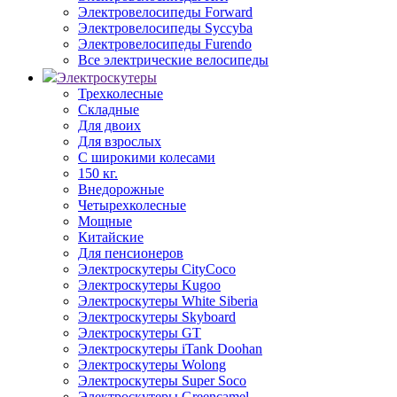
Электровелосипеды Forward
Электровелосипеды Syccyba
Электровелосипеды Furendo
Все электрические велосипеды
Электроскутеры
Трехколесные
Складные
Для двоих
Для взрослых
С широкими колесами
150 кг.
Внедорожные
Четырехколесные
Мощные
Китайские
Для пенсионеров
Электроскутеры CityCoco
Электроскутеры Kugoo
Электроскутеры White Siberia
Электроскутеры Skyboard
Электроскутеры GT
Электроскутеры iTank Doohan
Электроскутеры Wolong
Электроскутеры Super Soco
Электроскутеры Greencamel