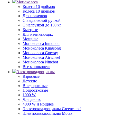
Моноколеса
Колеса 16 дюймов
Колеса 18 дюймов
Для новичков
С выдвижной ручкой
С нагрузкой до 150 кг
Быстрые
Для начинающих
Мощные
Моноколеса Inmotion
Моноколеса Kingsong
Моноколеса Gotway
Моноколеса Airwheel
Моноколеса Ninebot
Все моноколеса
Электроквадроциклы
Взрослые
Детские
Внедорожные
Подростковые
1000 W
Для двоих
4000 W и мощнее
Электроквадроциклы Greencamel
Электроквадроциклы Motax