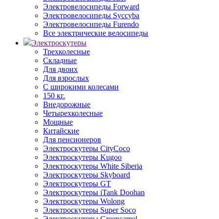
Электровелосипеды Forward
Электровелосипеды Syccyba
Электровелосипеды Furendo
Все электрические велосипеды
Электроскутеры
Трехколесные
Складные
Для двоих
Для взрослых
С широкими колесами
150 кг.
Внедорожные
Четырехколесные
Мощные
Китайские
Для пенсионеров
Электроскутеры CityCoco
Электроскутеры Kugoo
Электроскутеры White Siberia
Электроскутеры Skyboard
Электроскутеры GT
Электроскутеры iTank Doohan
Электроскутеры Wolong
Электроскутеры Super Soco
Электроскутеры Greencamel