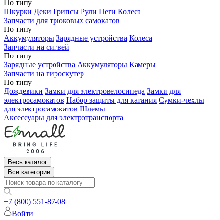
По типу
Шкурки
Деки
Грипсы
Рули
Пеги
Колеса
Запчасти для трюковых самокатов
По типу
Аккумуляторы
Зарядные устройства
Колеса
Запчасти на сигвей
По типу
Зарядные устройства
Аккумуляторы
Камеры
Запчасти на гироскутер
По типу
Дождевики
Замки для электровелосипеда
Замки для
электросамокатов
Набор защиты для катания
Сумки-чехлы
для электросамокатов
Шлемы
Аксессуары для электротранспорта
Весь каталог
Все категории
+7 (800) 551-87-08
Войти