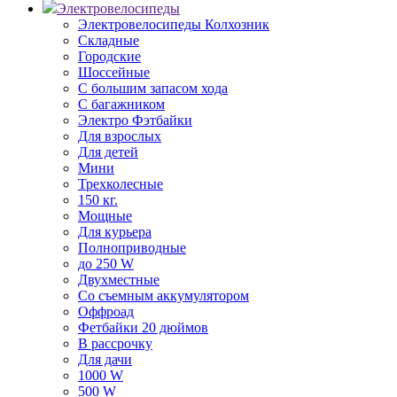
Электровелосипеды
Электровелосипеды Колхозник
Складные
Городские
Шоссейные
С большим запасом хода
С багажником
Электро Фэтбайки
Для взрослых
Для детей
Мини
Трехколесные
150 кг.
Мощные
Для курьера
Полноприводные
до 250 W
Двухместные
Со съемным аккумулятором
Оффроад
Фетбайки 20 дюймов
В рассрочку
Для дачи
1000 W
500 W