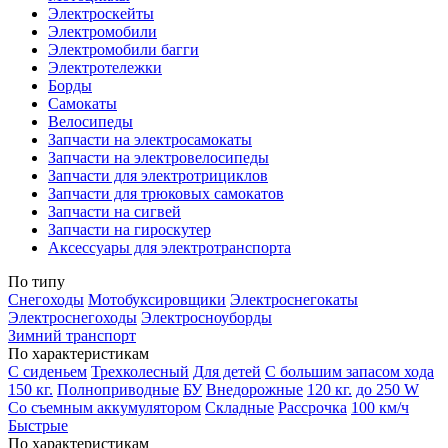
Электроскейты
Электромобили
Электромобили багги
Электротележки
Борды
Самокаты
Велосипеды
Запчасти на электросамокаты
Запчасти на электровелосипеды
Запчасти для электротрициклов
Запчасти для трюковых самокатов
Запчасти на сигвей
Запчасти на гироскутер
Аксессуары для электротранспорта
По типу
Снегоходы
Мотобуксировщики
Электроснегокаты
Электроснегоходы
Электросноуборды
Зимний транспорт
По характеристикам
С сиденьем
Трехколесный
Для детей
С большим запасом хода
150 кг.
Полноприводные
БУ
Внедорожные
120 кг.
до 250 W
Со съемным аккумулятором
Складные
Рассрочка
100 км/ч
Быстрые
По характеристикам