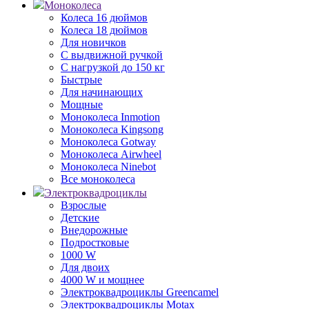
Моноколеса
Колеса 16 дюймов
Колеса 18 дюймов
Для новичков
С выдвижной ручкой
С нагрузкой до 150 кг
Быстрые
Для начинающих
Мощные
Моноколеса Inmotion
Моноколеса Kingsong
Моноколеса Gotway
Моноколеса Airwheel
Моноколеса Ninebot
Все моноколеса
Электроквадроциклы
Взрослые
Детские
Внедорожные
Подростковые
1000 W
Для двоих
4000 W и мощнее
Электроквадроциклы Greencamel
Электроквадроциклы Motax