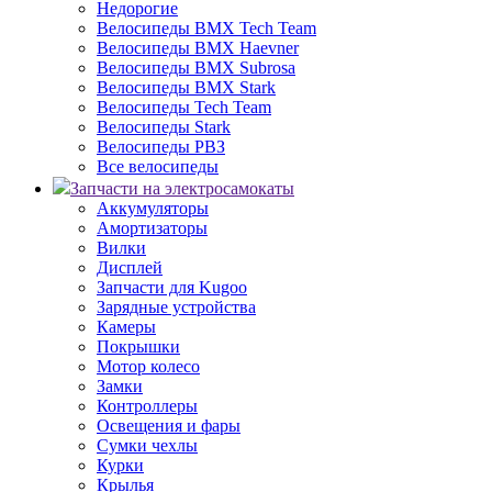
Недорогие
Велосипеды BMX Tech Team
Велосипеды BMX Haevner
Велосипеды BMX Subrosa
Велосипеды BMX Stark
Велосипеды Tech Team
Велосипеды Stark
Велосипеды РВЗ
Все велосипеды
Запчасти на электросамокаты
Аккумуляторы
Амортизаторы
Вилки
Дисплей
Запчасти для Kugoo
Зарядные устройства
Камеры
Покрышки
Мотор колесо
Замки
Контроллеры
Освещения и фары
Сумки чехлы
Курки
Крылья