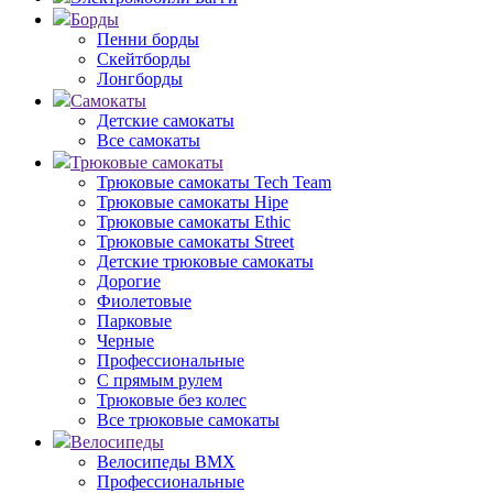
Борды
Пенни борды
Скейтборды
Лонгборды
Самокаты
Детские самокаты
Все самокаты
Трюковые самокаты
Трюковые самокаты Tech Team
Трюковые самокаты Hipe
Трюковые самокаты Ethic
Трюковые самокаты Street
Детские трюковые самокаты
Дорогие
Фиолетовые
Парковые
Черные
Профессиональные
С прямым рулем
Трюковые без колес
Все трюковые самокаты
Велосипеды
Велосипеды BMX
Профессиональные