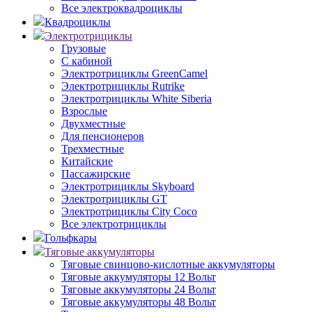
Все электроквадроциклы
Квадроциклы
Электротрициклы
Грузовые
С кабиной
Электротрициклы GreenCamel
Электротрициклы Rutrike
Электротрициклы White Siberia
Взрослые
Двухместные
Для пенсионеров
Трехместные
Китайские
Пассажирские
Электротрициклы Skyboard
Электротрициклы GT
Электротрициклы City Coco
Все электротрициклы
Гольфкары
Тяговые аккумуляторы
Тяговые свинцово-кислотные аккумуляторы
Тяговые аккумуляторы 12 Вольт
Тяговые аккумуляторы 24 Вольт
Тяговые аккумуляторы 48 Вольт