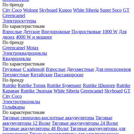
По бренду
City Coco
Wolong
Skyboard
Kugoo
White Siberia
Super Soco
GT
Greencamel
Электроскутеры
По характеристикам
Взрослые
Детские
Внедорожные
Подростковые
1000 W
Для
двоих
4000 W и мощнее
По бренду
Greencamel
Motax
Электроквадроциклы
Квадроциклы
По характеристикам
Грузовые
С кабиной
Взрослые
Двухместные
Для пенсионеров
Трехместные
Китайские
Пассажирские
По бренду
Rutrike
Rutrike Топик
Rutrike Бумеранг
Rutrike Шкипер
Rutrike
Караван
Rutrike Экипаж
White Siberia
Greencamel
Skyboard
GT
City Coco
Электротрициклы
Гольфкары
По характеристикам
Тяговые свинцово-кислотные аккумуляторы
Тяговые
аккумуляторы 12 Вольт
Тяговые аккумуляторы 24 Вольт
Тяговые аккумуляторы 48 Вольт
Тяговые аккумуляторы для
погрузчиков
Тяговые аккумуляторы для электротележки