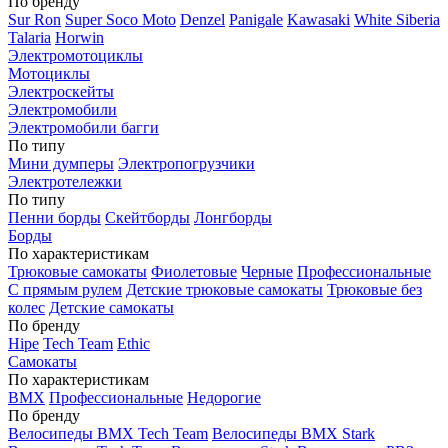
По бренду
Sur Ron
Super Soco Moto
Denzel
Panigale
Kawasaki
White Siberia
Talaria
Horwin
Электромотоциклы
Мотоциклы
Электроскейты
Электромобили
Электромобили багги
По типу
Мини думперы
Электропогрузчики
Электротележки
По типу
Пенни борды
Скейтборды
Лонгборды
Борды
По характеристикам
Трюковые самокаты
Фиолетовые
Черные
Профессиональные
С прямым рулем
Детские трюковые самокаты
Трюковые без
колес
Детские самокаты
По бренду
Hipe
Tech Team
Ethic
Самокаты
По характеристикам
BMX
Профессиональные
Недорогие
По бренду
Велосипеды BMX Tech Team
Велосипеды BMX Stark