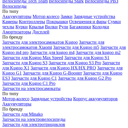
Велосипеды Tech Team
Велосипеды Stark
Велосипеды РВЗ
Велосипеды
По типу
Аккумуляторы
Мотор колесо
Замки
Зарядные устройства
Камеры
Контроллеры
Покрышки
Освещения и фары
Сумки
чехлы
Курки
Крылья
Вилки
Рули
Багажники
Колодки
Амортизаторы
Дисплей
По бренду
Запчасти для электросамокатов Kugoo
Запчасти для
электросамокатов Xiaomi
Запчасти для Kugoo m5
Запчасти для
Кugoo m4 pro
Запчасти для kugoo m4
Запчасти для kugoo m2
Запчасти для Kugoo Max Speed
Запчасти для Kugoo S1
Запчасти для Kugoo S3
Запчасти для Kugoo S3 Pro
Запчасти
для Kugoo X1
Запчасти для Kugoo HX/HX PRO
Запчасти для
Kugoo G1
Запчасти для Kugoo G-Booster
Запчасти для Kugoo
ES3
Запчасти для Kugoo C1
Запчасти для Kugoo G2 Pro
Запчасти для Kugoo C1 Pro
Запчасти на электросамокаты
По типу
Мотор-колесо
Зарядные устройства
Корпус аккумуляторов
Аккумуляторы
По бренду
Запчасти для Minako
Запчасти на электровелосипеды
Запчасти для электротрициклов