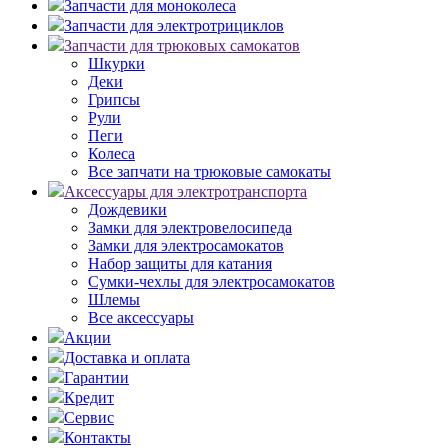
Запчасти для моноколеса
Запчасти для электротрициклов
Запчасти для трюковых самокатов
Шкурки
Деки
Грипсы
Рули
Пеги
Колеса
Все запчати на трюковые самокаты
Аксессуары для электротранспорта
Дождевики
Замки для электровелосипеда
Замки для электросамокатов
Набор защиты для катания
Сумки-чехлы для электросамокатов
Шлемы
Все аксессуары
Акции
Доставка и оплата
Гарантии
Кредит
Сервис
Контакты