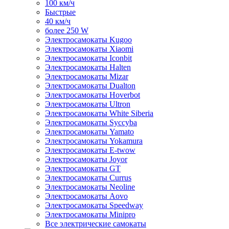
100 км/ч
Быстрые
40 км/ч
более 250 W
Электросамокаты Kugoo
Электросамокаты Xiaomi
Электросамокаты Iconbit
Электросамокаты Halten
Электросамокаты Mizar
Электросамокаты Dualton
Электросамокаты Hoverbot
Электросамокаты Ultron
Электросамокаты White Siberia
Электросамокаты Syccyba
Электросамокаты Yamato
Электросамокаты Yokamura
Электросамокаты E-twow
Электросамокаты Joyor
Электросамокаты GT
Электросамокаты Currus
Электросамокаты Neoline
Электросамокаты Aovo
Электросамокаты Speedway
Электросамокаты Minipro
Все электрические самокаты