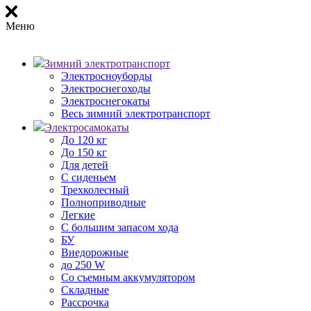
Меню
Зимний электротранспорт
Электросноуборды
Электроснегоходы
Электроснегокаты
Весь зимний электротранспорт
Электросамокаты
До 120 кг
До 150 кг
Для детей
С сиденьем
Трехколесный
Полноприводные
Легкие
С большим запасом хода
БУ
Внедорожные
до 250 W
Со съемным аккумулятором
Складные
Рассрочка