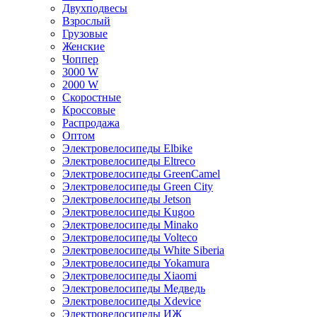
Двухподвесы
Взрослый
Грузовые
Женские
Чоппер
3000 W
2000 W
Скоростные
Кроссовые
Распродажа
Оптом
Электровелосипеды Elbike
Электровелосипеды Eltreco
Электровелосипеды GreenCamel
Электровелосипеды Green City
Электровелосипеды Jetson
Электровелосипеды Kugoo
Электровелосипеды Minako
Электровелосипеды Volteco
Электровелосипеды White Siberia
Электровелосипеды Yokamura
Электровелосипеды Xiaomi
Электровелосипеды Медведь
Электровелосипеды Xdevice
Электровелосипеды ИЖ