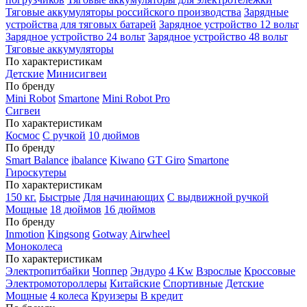
Тяговые аккумуляторы российского производства
Зарядные
устройства для тяговых батарей
Зарядное устройство 12 вольт
Зарядное устройство 24 вольт
Зарядное устройство 48 вольт
Тяговые аккумуляторы
По характеристикам
Детские
Минисигвеи
По бренду
Mini Robot
Smartone
Mini Robot Pro
Сигвеи
По характеристикам
Космос
С ручкой
10 дюймов
По бренду
Smart Balance
ibalance
Kiwano
GT Giro
Smartone
Гироскутеры
По характеристикам
150 кг.
Быстрые
Для начинающих
С выдвижной ручкой
Мощные
18 дюймов
16 дюймов
По бренду
Inmotion
Kingsong
Gotway
Airwheel
Моноколеса
По характеристикам
Электропитбайки
Чоппер
Эндуро
4 Kw
Взрослые
Кроссовые
Электромотороллеры
Китайские
Спортивные
Детские
Мощные
4 колеса
Круизеры
В кредит