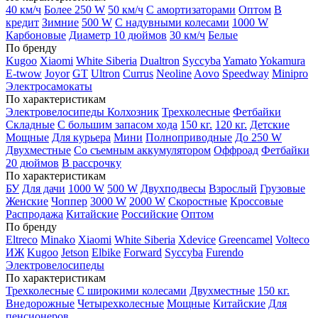
40 км/ч
Более 250 W
50 км/ч
С амортизаторами
Оптом
В
кредит
Зимние
500 W
С надувными колесами
1000 W
Карбоновые
Диаметр 10 дюймов
30 км/ч
Белые
По бренду
Kugoo
Xiaomi
White Siberia
Dualtron
Syccyba
Yamato
Yokamura
E-twow
Joyor
GT
Ultron
Currus
Neoline
Aovo
Speedway
Minipro
Электросамокаты
По характеристикам
Электровелосипеды Колхозник
Трехколесные
Фетбайки
Складные
С большим запасом хода
150 кг.
120 кг.
Детские
Мощные
Для курьера
Мини
Полноприводные
До 250 W
Двухместные
Со съемным аккумулятором
Оффроад
Фетбайки
20 дюймов
В рассрочку
По характеристикам
БУ
Для дачи
1000 W
500 W
Двухподвесы
Взрослый
Грузовые
Женские
Чоппер
3000 W
2000 W
Скоростные
Кроссовые
Распродажа
Китайские
Российские
Оптом
По бренду
Eltreco
Minako
Xiaomi
White Siberia
Xdevice
Greencamel
Volteco
ИЖ
Kugoo
Jetson
Elbike
Forward
Syccyba
Furendo
Электровелосипеды
По характеристикам
Трехколесные
С широкими колесами
Двухместные
150 кг.
Внедорожные
Четырехколесные
Мощные
Китайские
Для
пенсионеров