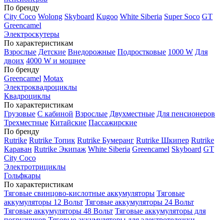
По бренду
City Coco
Wolong
Skyboard
Kugoo
White Siberia
Super Soco
GT
Greencamel
Электроскутеры
По характеристикам
Взрослые
Детские
Внедорожные
Подростковые
1000 W
Для
двоих
4000 W и мощнее
По бренду
Greencamel
Motax
Электроквадроциклы
Квадроциклы
По характеристикам
Грузовые
С кабиной
Взрослые
Двухместные
Для пенсионеров
Трехместные
Китайские
Пассажирские
По бренду
Rutrike
Rutrike Топик
Rutrike Бумеранг
Rutrike Шкипер
Rutrike
Караван
Rutrike Экипаж
White Siberia
Greencamel
Skyboard
GT
City Coco
Электротрициклы
Гольфкары
По характеристикам
Тяговые свинцово-кислотные аккумуляторы
Тяговые
аккумуляторы 12 Вольт
Тяговые аккумуляторы 24 Вольт
Тяговые аккумуляторы 48 Вольт
Тяговые аккумуляторы для
погрузчиков
Тяговые аккумуляторы для электротележки