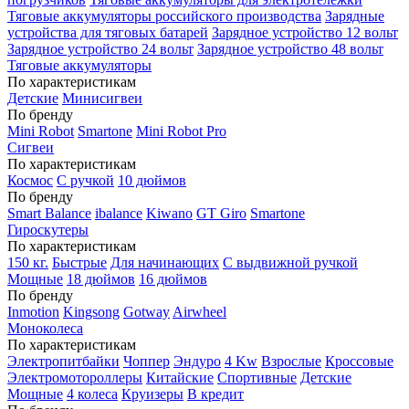
Тяговые аккумуляторы российского производства
Зарядные
устройства для тяговых батарей
Зарядное устройство 12 вольт
Зарядное устройство 24 вольт
Зарядное устройство 48 вольт
Тяговые аккумуляторы
По характеристикам
Детские
Минисигвеи
По бренду
Mini Robot
Smartone
Mini Robot Pro
Сигвеи
По характеристикам
Космос
С ручкой
10 дюймов
По бренду
Smart Balance
ibalance
Kiwano
GT Giro
Smartone
Гироскутеры
По характеристикам
150 кг.
Быстрые
Для начинающих
С выдвижной ручкой
Мощные
18 дюймов
16 дюймов
По бренду
Inmotion
Kingsong
Gotway
Airwheel
Моноколеса
По характеристикам
Электропитбайки
Чоппер
Эндуро
4 Kw
Взрослые
Кроссовые
Электромотороллеры
Китайские
Спортивные
Детские
Мощные
4 колеса
Круизеры
В кредит