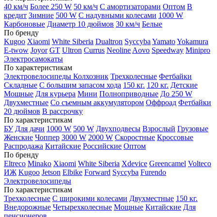
40 км/ч
Более 250 W
50 км/ч
С амортизаторами
Оптом
В
кредит
Зимние
500 W
С надувными колесами
1000 W
Карбоновые
Диаметр 10 дюймов
30 км/ч
Белые
По бренду
Kugoo
Xiaomi
White Siberia
Dualtron
Syccyba
Yamato
Yokamura
E-twow
Joyor
GT
Ultron
Currus
Neoline
Aovo
Speedway
Minipro
Электросамокаты
По характеристикам
Электровелосипеды Колхозник
Трехколесные
Фетбайки
Складные
С большим запасом хода
150 кг.
120 кг.
Детские
Мощные
Для курьера
Мини
Полноприводные
До 250 W
Двухместные
Со съемным аккумулятором
Оффроад
Фетбайки
20 дюймов
В рассрочку
По характеристикам
БУ
Для дачи
1000 W
500 W
Двухподвесы
Взрослый
Грузовые
Женские
Чоппер
3000 W
2000 W
Скоростные
Кроссовые
Распродажа
Китайские
Российские
Оптом
По бренду
Eltreco
Minako
Xiaomi
White Siberia
Xdevice
Greencamel
Volteco
ИЖ
Kugoo
Jetson
Elbike
Forward
Syccyba
Furendo
Электровелосипеды
По характеристикам
Трехколесные
С широкими колесами
Двухместные
150 кг.
Внедорожные
Четырехколесные
Мощные
Китайские
Для
пенсионеров