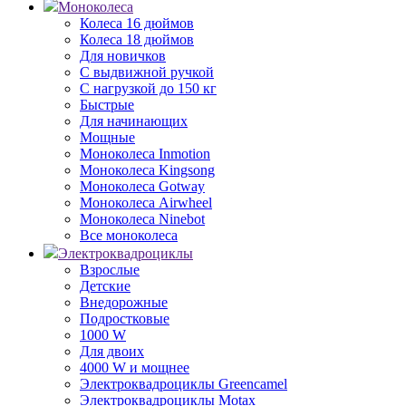
Моноколеса
Колеса 16 дюймов
Колеса 18 дюймов
Для новичков
С выдвижной ручкой
С нагрузкой до 150 кг
Быстрые
Для начинающих
Мощные
Моноколеса Inmotion
Моноколеса Kingsong
Моноколеса Gotway
Моноколеса Airwheel
Моноколеса Ninebot
Все моноколеса
Электроквадроциклы
Взрослые
Детские
Внедорожные
Подростковые
1000 W
Для двоих
4000 W и мощнее
Электроквадроциклы Greencamel
Электроквадроциклы Motax