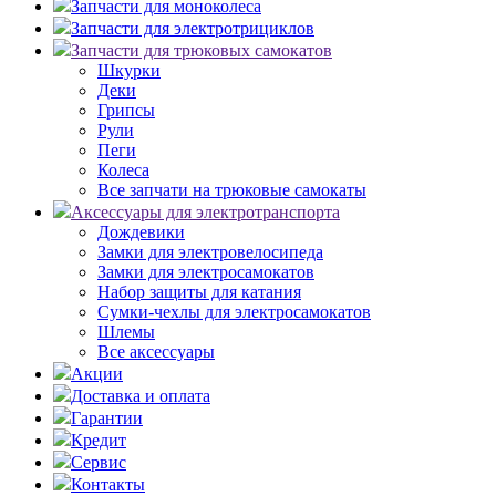
Запчасти для моноколеса
Запчасти для электротрициклов
Запчасти для трюковых самокатов
Шкурки
Деки
Грипсы
Рули
Пеги
Колеса
Все запчати на трюковые самокаты
Аксессуары для электротранспорта
Дождевики
Замки для электровелосипеда
Замки для электросамокатов
Набор защиты для катания
Сумки-чехлы для электросамокатов
Шлемы
Все аксессуары
Акции
Доставка и оплата
Гарантии
Кредит
Сервис
Контакты