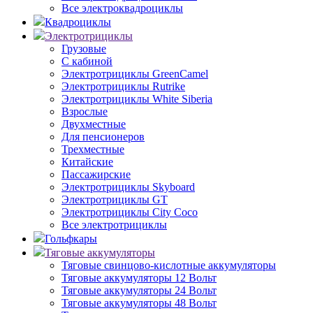
Все электроквадроциклы
Квадроциклы
Электротрициклы
Грузовые
С кабиной
Электротрициклы GreenCamel
Электротрициклы Rutrike
Электротрициклы White Siberia
Взрослые
Двухместные
Для пенсионеров
Трехместные
Китайские
Пассажирские
Электротрициклы Skyboard
Электротрициклы GT
Электротрициклы City Coco
Все электротрициклы
Гольфкары
Тяговые аккумуляторы
Тяговые свинцово-кислотные аккумуляторы
Тяговые аккумуляторы 12 Вольт
Тяговые аккумуляторы 24 Вольт
Тяговые аккумуляторы 48 Вольт