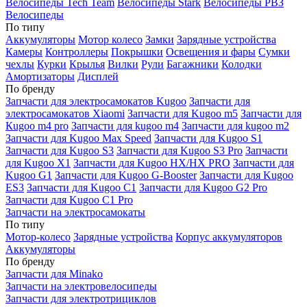
Велосипеды Tech Team
Велосипеды Stark
Велосипеды РВЗ
Велосипеды
По типу
Аккумуляторы
Мотор колесо
Замки
Зарядные устройства
Камеры
Контроллеры
Покрышки
Освещения и фары
Сумки
чехлы
Курки
Крылья
Вилки
Рули
Багажники
Колодки
Амортизаторы
Дисплей
По бренду
Запчасти для электросамокатов Kugoo
Запчасти для
электросамокатов Xiaomi
Запчасти для Kugoo m5
Запчасти для
Кugoo m4 pro
Запчасти для kugoo m4
Запчасти для kugoo m2
Запчасти для Kugoo Max Speed
Запчасти для Kugoo S1
Запчасти для Kugoo S3
Запчасти для Kugoo S3 Pro
Запчасти
для Kugoo X1
Запчасти для Kugoo HX/HX PRO
Запчасти для
Kugoo G1
Запчасти для Kugoo G-Booster
Запчасти для Kugoo
ES3
Запчасти для Kugoo C1
Запчасти для Kugoo G2 Pro
Запчасти для Kugoo C1 Pro
Запчасти на электросамокаты
По типу
Мотор-колесо
Зарядные устройства
Корпус аккумуляторов
Аккумуляторы
По бренду
Запчасти для Minako
Запчасти на электровелосипеды
Запчасти для электротрициклов