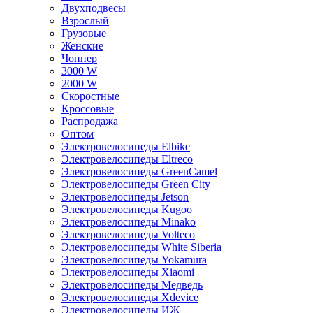
Двухподвесы
Взрослый
Грузовые
Женские
Чоппер
3000 W
2000 W
Скоростные
Кроссовые
Распродажа
Оптом
Электровелосипеды Elbike
Электровелосипеды Eltreco
Электровелосипеды GreenCamel
Электровелосипеды Green City
Электровелосипеды Jetson
Электровелосипеды Kugoo
Электровелосипеды Minako
Электровелосипеды Volteco
Электровелосипеды White Siberia
Электровелосипеды Yokamura
Электровелосипеды Xiaomi
Электровелосипеды Медведь
Электровелосипеды Xdevice
Электровелосипеды ИЖ