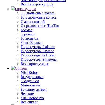
Все электроскутеры
Гироскутеры
6.5 дюймовые колеса
10.5 дюймовые колеса
С аквазащитой
С приложением ТаоТао
Космос
С ручкой
10 дюймов
Smart Balance
Гироскутеры ibalance
Гироскутеры Kiwano
Гироскутеры GT Giro
Гироскутеры Smartone
Все гироскутеры
Сигвеи
Mini Robot
Внедорожные
С сиденьем
Минисигвеи
Большие сигвеи
Детские
Mini Robot Pro
Все сигвеи