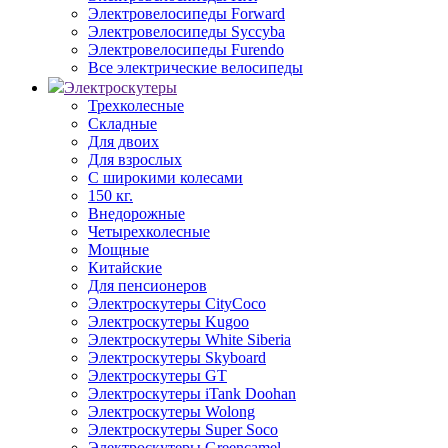
Электровелосипеды Forward
Электровелосипеды Syccyba
Электровелосипеды Furendo
Все электрические велосипеды
Электроскутеры
Трехколесные
Складные
Для двоих
Для взрослых
С широкими колесами
150 кг.
Внедорожные
Четырехколесные
Мощные
Китайские
Для пенсионеров
Электроскутеры CityCoco
Электроскутеры Kugoo
Электроскутеры White Siberia
Электроскутеры Skyboard
Электроскутеры GT
Электроскутеры iTank Doohan
Электроскутеры Wolong
Электроскутеры Super Soco
Электроскутеры Greencamel