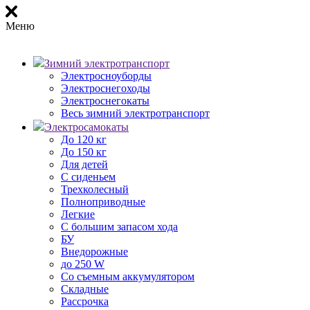
Меню
Зимний электротранспорт
Электросноуборды
Электроснегоходы
Электроснегокаты
Весь зимний электротранспорт
Электросамокаты
До 120 кг
До 150 кг
Для детей
С сиденьем
Трехколесный
Полноприводные
Легкие
С большим запасом хода
БУ
Внедорожные
до 250 W
Со съемным аккумулятором
Складные
Рассрочка