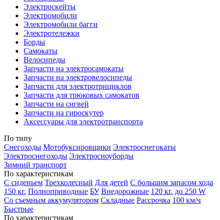
Электроскейты
Электромобили
Электромобили багги
Электротележки
Борды
Самокаты
Велосипеды
Запчасти на электросамокаты
Запчасти на электровелосипеды
Запчасти для электротрициклов
Запчасти для трюковых самокатов
Запчасти на сигвей
Запчасти на гироскутер
Аксессуары для электротранспорта
По типу
Снегоходы
Мотобуксировщики
Электроснегокаты
Электроснегоходы
Электросноуборды
Зимний транспорт
По характеристикам
С сиденьем
Трехколесный
Для детей
С большим запасом хода
150 кг.
Полноприводные
БУ
Внедорожные
120 кг.
до 250 W
Со съемным аккумулятором
Складные
Рассрочка
100 км/ч
Быстрые
По характеристикам