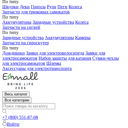
По типу
Шкурки
Деки
Грипсы
Рули
Пеги
Колеса
Запчасти для трюковых самокатов
По типу
Аккумуляторы
Зарядные устройства
Колеса
Запчасти на сигвей
По типу
Зарядные устройства
Аккумуляторы
Камеры
Запчасти на гироскутер
По типу
Дождевики
Замки для электровелосипеда
Замки для
электросамокатов
Набор защиты для катания
Сумки-чехлы
для электросамокатов
Шлемы
Аксессуары для электротранспорта
Весь каталог
Все категории
+7 (800) 551-87-08
Войти