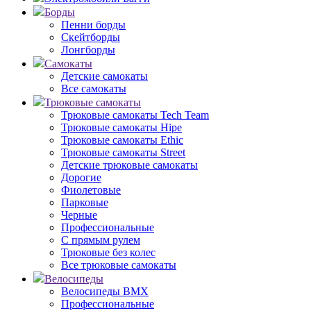
Борды
Пенни борды
Скейтборды
Лонгборды
Самокаты
Детские самокаты
Все самокаты
Трюковые самокаты
Трюковые самокаты Tech Team
Трюковые самокаты Hipe
Трюковые самокаты Ethic
Трюковые самокаты Street
Детские трюковые самокаты
Дорогие
Фиолетовые
Парковые
Черные
Профессиональные
С прямым рулем
Трюковые без колес
Все трюковые самокаты
Велосипеды
Велосипеды BMX
Профессиональные