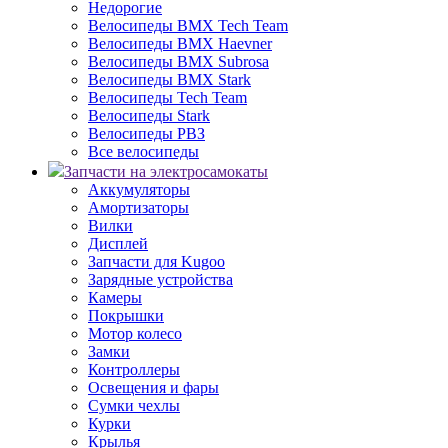
Недорогие
Велосипеды BMX Tech Team
Велосипеды BMX Haevner
Велосипеды BMX Subrosa
Велосипеды BMX Stark
Велосипеды Tech Team
Велосипеды Stark
Велосипеды РВЗ
Все велосипеды
Запчасти на электросамокаты
Аккумуляторы
Амортизаторы
Вилки
Дисплей
Запчасти для Kugoo
Зарядные устройства
Камеры
Покрышки
Мотор колесо
Замки
Контроллеры
Освещения и фары
Сумки чехлы
Курки
Крылья