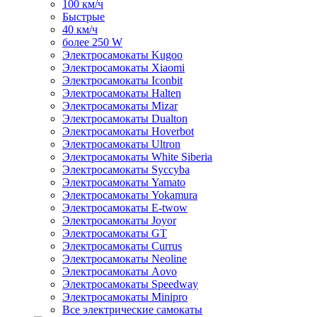
100 км/ч
Быстрые
40 км/ч
более 250 W
Электросамокаты Kugoo
Электросамокаты Xiaomi
Электросамокаты Iconbit
Электросамокаты Halten
Электросамокаты Mizar
Электросамокаты Dualton
Электросамокаты Hoverbot
Электросамокаты Ultron
Электросамокаты White Siberia
Электросамокаты Syccyba
Электросамокаты Yamato
Электросамокаты Yokamura
Электросамокаты E-twow
Электросамокаты Joyor
Электросамокаты GT
Электросамокаты Currus
Электросамокаты Neoline
Электросамокаты Aovo
Электросамокаты Speedway
Электросамокаты Minipro
Все электрические самокаты