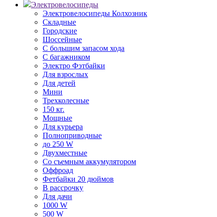
Электровелосипеды
Электровелосипеды Колхозник
Складные
Городские
Шоссейные
С большим запасом хода
С багажником
Электро Фэтбайки
Для взрослых
Для детей
Мини
Трехколесные
150 кг.
Мощные
Для курьера
Полноприводные
до 250 W
Двухместные
Со съемным аккумулятором
Оффроад
Фетбайки 20 дюймов
В рассрочку
Для дачи
1000 W
500 W