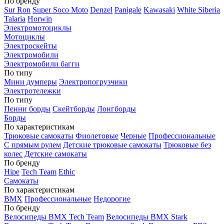
По бренду
Sur Ron
Super Soco Moto
Denzel
Panigale
Kawasaki
White Siberia
Talaria
Horwin
Электромотоциклы
Мотоциклы
Электроскейты
Электромобили
Электромобили багги
По типу
Мини думперы
Электропогрузчики
Электротележки
По типу
Пенни борды
Скейтборды
Лонгборды
Борды
По характеристикам
Трюковые самокаты
Фиолетовые
Черные
Профессиональные
С прямым рулем
Детские трюковые самокаты
Трюковые без
колес
Детские самокаты
По бренду
Hipe
Tech Team
Ethic
Самокаты
По характеристикам
BMX
Профессиональные
Недорогие
По бренду
Велосипеды BMX Tech Team
Велосипеды BMX Stark