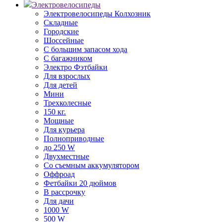
Электровелосипеды
Электровелосипеды Колхозник
Складные
Городские
Шоссейные
С большим запасом хода
С багажником
Электро Фэтбайки
Для взрослых
Для детей
Мини
Трехколесные
150 кг.
Мощные
Для курьера
Полноприводные
до 250 W
Двухместные
Со съемным аккумулятором
Оффроад
Фетбайки 20 дюймов
В рассрочку
Для дачи
1000 W
500 W