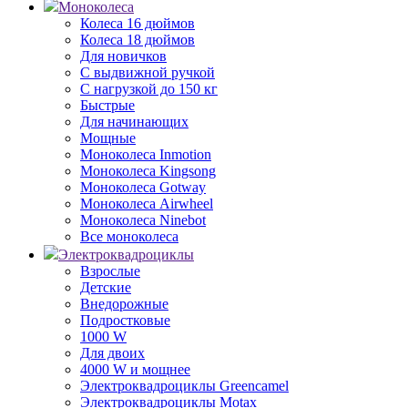
Моноколеса
Колеса 16 дюймов
Колеса 18 дюймов
Для новичков
С выдвижной ручкой
С нагрузкой до 150 кг
Быстрые
Для начинающих
Мощные
Моноколеса Inmotion
Моноколеса Kingsong
Моноколеса Gotway
Моноколеса Airwheel
Моноколеса Ninebot
Все моноколеса
Электроквадроциклы
Взрослые
Детские
Внедорожные
Подростковые
1000 W
Для двоих
4000 W и мощнее
Электроквадроциклы Greencamel
Электроквадроциклы Motax