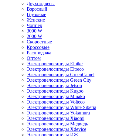
Двухподвесы
Взрослый
Грузовые
Женские
Чоппер
3000 W
2000 W
Скоростные
Кроссовые
Распродажа
Оптом
Электровелосипеды Elbike
Электровелосипеды Eltreco
Электровелосипеды GreenCamel
Электровелосипеды Green City
Электровелосипеды Jetson
Электровелосипеды Kugoo
Электровелосипеды Minako
Электровелосипеды Volteco
Электровелосипеды White Siberia
Электровелосипеды Yokamura
Электровелосипеды Xiaomi
Электровелосипеды Медведь
Электровелосипеды Xdevice
Электровелосипеды ИЖ