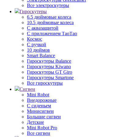
Все электроскутеры
Гироскутеры
6.5 дюймовые колеса
10.5 дюймовые колеса
С аквазащитой
С приложением ТаоТао
Космос
С ручкой
10 дюймов
Smart Balance
Гироскутеры ibalance
Гироскутеры Kiwano
Гироскутеры GT Giro
Гироскутеры Smartone
Все гироскутеры
Сигвеи
Mini Robot
Внедорожные
С сиденьем
Минисигвеи
Большие сигвеи
Детские
Mini Robot Pro
Все сигвеи