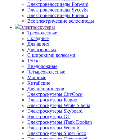
Электровелосипеды Forward
Электровелосипеды Syccyba
Электровелосипеды Furendo
Все электрические велосипеды
Электроскутеры
Трехколесные
Складные
Для двоих
Для взрослых
С широкими колесами
150 кг.
Внедорожные
Четырехколесные
Мощные
Китайские
Для пенсионеров
Электроскутеры CityCoco
Электроскутеры Kugoo
Электроскутеры White Siberia
Электроскутеры Skyboard
Электроскутеры GT
Электроскутеры iTank Doohan
Электроскутеры Wolong
Электроскутеры Super Soco
Электроскутеры Greencamel