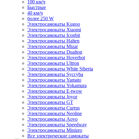
100 км/ч
Быстрые
40 км/ч
более 250 W
Электросамокаты Kugoo
Электросамокаты Xiaomi
Электросамокаты Iconbit
Электросамокаты Halten
Электросамокаты Mizar
Электросамокаты Dualton
Электросамокаты Hoverbot
Электросамокаты Ultron
Электросамокаты White Siberia
Электросамокаты Syccyba
Электросамокаты Yamato
Электросамокаты Yokamura
Электросамокаты E-twow
Электросамокаты Joyor
Электросамокаты GT
Электросамокаты Currus
Электросамокаты Neoline
Электросамокаты Aovo
Электросамокаты Speedway
Электросамокаты Minipro
Все электрические самокаты