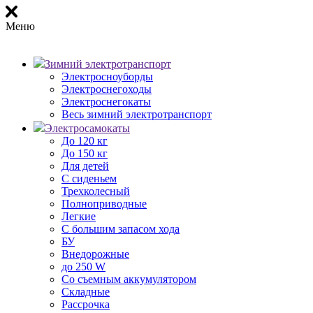
Меню
Зимний электротранспорт
Электросноуборды
Электроснегоходы
Электроснегокаты
Весь зимний электротранспорт
Электросамокаты
До 120 кг
До 150 кг
Для детей
С сиденьем
Трехколесный
Полноприводные
Легкие
С большим запасом хода
БУ
Внедорожные
до 250 W
Со съемным аккумулятором
Складные
Рассрочка