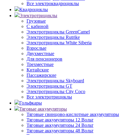
Все электроквадроциклы
Квадроциклы
Электротрициклы
Грузовые
С кабиной
Электротрициклы GreenCamel
Электротрициклы Rutrike
Электротрициклы White Siberia
Взрослые
Двухместные
Для пенсионеров
Трехместные
Китайские
Пассажирские
Электротрициклы Skyboard
Электротрициклы GT
Электротрициклы City Coco
Все электротрициклы
Гольфкары
Тяговые аккумуляторы
Тяговые свинцово-кислотные аккумуляторы
Тяговые аккумуляторы 12 Вольт
Тяговые аккумуляторы 24 Вольт
Тяговые аккумуляторы 48 Вольт