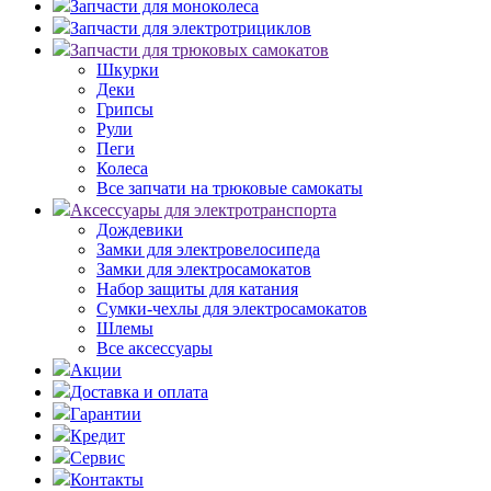
Запчасти для моноколеса
Запчасти для электротрициклов
Запчасти для трюковых самокатов
Шкурки
Деки
Грипсы
Рули
Пеги
Колеса
Все запчати на трюковые самокаты
Аксессуары для электротранспорта
Дождевики
Замки для электровелосипеда
Замки для электросамокатов
Набор защиты для катания
Сумки-чехлы для электросамокатов
Шлемы
Все аксессуары
Акции
Доставка и оплата
Гарантии
Кредит
Сервис
Контакты