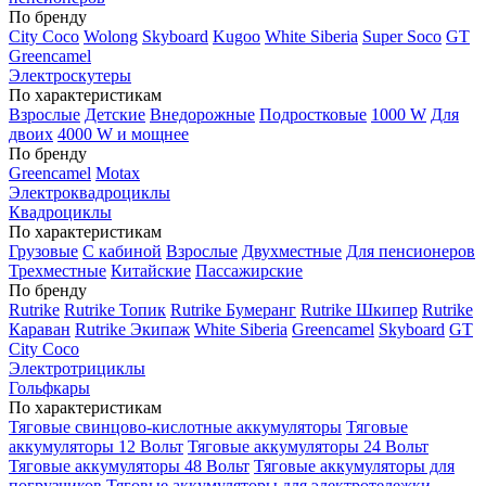
По бренду
City Coco
Wolong
Skyboard
Kugoo
White Siberia
Super Soco
GT
Greencamel
Электроскутеры
По характеристикам
Взрослые
Детские
Внедорожные
Подростковые
1000 W
Для
двоих
4000 W и мощнее
По бренду
Greencamel
Motax
Электроквадроциклы
Квадроциклы
По характеристикам
Грузовые
С кабиной
Взрослые
Двухместные
Для пенсионеров
Трехместные
Китайские
Пассажирские
По бренду
Rutrike
Rutrike Топик
Rutrike Бумеранг
Rutrike Шкипер
Rutrike
Караван
Rutrike Экипаж
White Siberia
Greencamel
Skyboard
GT
City Coco
Электротрициклы
Гольфкары
По характеристикам
Тяговые свинцово-кислотные аккумуляторы
Тяговые
аккумуляторы 12 Вольт
Тяговые аккумуляторы 24 Вольт
Тяговые аккумуляторы 48 Вольт
Тяговые аккумуляторы для
погрузчиков
Тяговые аккумуляторы для электротележки