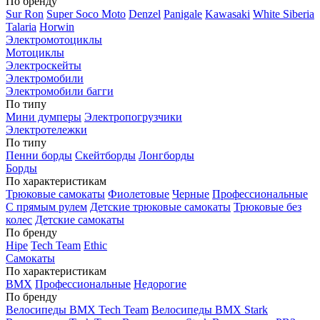
По бренду
Sur Ron
Super Soco Moto
Denzel
Panigale
Kawasaki
White Siberia
Talaria
Horwin
Электромотоциклы
Мотоциклы
Электроскейты
Электромобили
Электромобили багги
По типу
Мини думперы
Электропогрузчики
Электротележки
По типу
Пенни борды
Скейтборды
Лонгборды
Борды
По характеристикам
Трюковые самокаты
Фиолетовые
Черные
Профессиональные
С прямым рулем
Детские трюковые самокаты
Трюковые без
колес
Детские самокаты
По бренду
Hipe
Tech Team
Ethic
Самокаты
По характеристикам
BMX
Профессиональные
Недорогие
По бренду
Велосипеды BMX Tech Team
Велосипеды BMX Stark