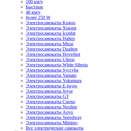
100 км/ч
Быстрые
40 км/ч
более 250 W
Электросамокаты Kugoo
Электросамокаты Xiaomi
Электросамокаты Iconbit
Электросамокаты Halten
Электросамокаты Mizar
Электросамокаты Dualton
Электросамокаты Hoverbot
Электросамокаты Ultron
Электросамокаты White Siberia
Электросамокаты Syccyba
Электросамокаты Yamato
Электросамокаты Yokamura
Электросамокаты E-twow
Электросамокаты Joyor
Электросамокаты GT
Электросамокаты Currus
Электросамокаты Neoline
Электросамокаты Aovo
Электросамокаты Speedway
Электросамокаты Minipro
Все электрические самокаты