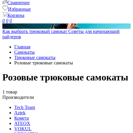
Сравнение
Избранные
Корзина
0
0
0
Как выбрать трюковый самокат
Советы для начинающий
райдеров
Главная
Самокаты
Трюковые самокаты
Розовые трюковые самокаты
Розовые трюковые самокаты
1 товар
Производители
Tech Team
Aztek
Комета
ATEOX
VOKUL