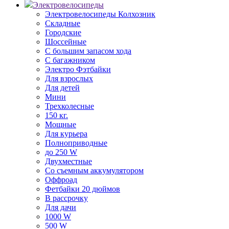
Электровелосипеды
Электровелосипеды Колхозник
Складные
Городские
Шоссейные
С большим запасом хода
С багажником
Электро Фэтбайки
Для взрослых
Для детей
Мини
Трехколесные
150 кг.
Мощные
Для курьера
Полноприводные
до 250 W
Двухместные
Со съемным аккумулятором
Оффроад
Фетбайки 20 дюймов
В рассрочку
Для дачи
1000 W
500 W