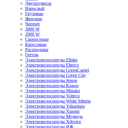
Двухподвесы
Взрослый
Грузовые
Женские
Чоппер
3000 W
2000 W
Скоростные
Кроссовые
Распродажа
Оптом
Электровелосипеды Elbike
Электровелосипеды Eltreco
Электровелосипеды GreenCamel
Электровелосипеды Green City
Электровелосипеды Jetson
Электровелосипеды Kugoo
Электровелосипеды Minako
Электровелосипеды Volteco
Электровелосипеды White Siberia
Электровелосипеды Yokamura
Электровелосипеды Xiaomi
Электровелосипеды Медведь
Электровелосипеды Xdevice
Электровелосипеды ИЖ