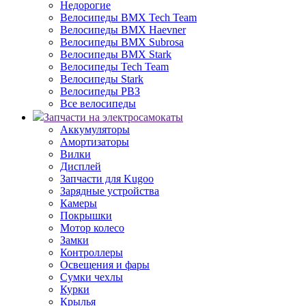
Недорогие
Велосипеды BMX Tech Team
Велосипеды BMX Haevner
Велосипеды BMX Subrosa
Велосипеды BMX Stark
Велосипеды Tech Team
Велосипеды Stark
Велосипеды РВЗ
Все велосипеды
Запчасти на электросамокаты
Аккумуляторы
Амортизаторы
Вилки
Дисплей
Запчасти для Kugoo
Зарядные устройства
Камеры
Покрышки
Мотор колесо
Замки
Контроллеры
Освещения и фары
Сумки чехлы
Курки
Крылья