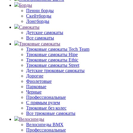
Борды
Пенни борды
Скейтборды
Лонгборды
Самокаты
Детские самокаты
Все самокаты
Трюковые самокаты
Трюковые самокаты Tech Team
Трюковые самокаты Hipe
Трюковые самокаты Ethic
Трюковые самокаты Street
Детские трюковые самокаты
Дорогие
Фиолетовые
Парковые
Черные
Профессиональные
С прямым рулем
Трюковые без колес
Все трюковые самокаты
Велосипеды
Велосипеды BMX
Профессиональные