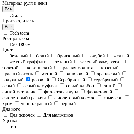
Материал руля и деки
Все
Сталь
Производитель
Все
Tech team
Рост райдера
150-180см
Цвет
бежевый
белый
бронзовый
голубой
желтый
желтый граффити
зеленый
зеленый камуфляж
золотой
коричневый
красная молния
красный
красный огонь
мятный
оливковый
оранжевый
радужный
розовый
Серебристый
серебряный
серый
серый камуфляж
серый карбон
синий
синий металлик
фиолетовая луна
фиолетовый
фиолетовый графити
фиолетовый космос
хамелеон
хром
черно-красный
черный
Для кого
Для девочек
Для мальчиков
Уценка
нет