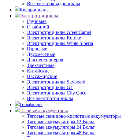
Все электроквадроциклы
Квадроциклы
Электротрициклы
Грузовые
С кабиной
Электротрициклы GreenCamel
Электротрициклы Rutrike
Электротрициклы White Siberia
Взрослые
Двухместные
Для пенсионеров
Трехместные
Китайские
Пассажирские
Электротрициклы Skyboard
Электротрициклы GT
Электротрициклы City Coco
Все электротрициклы
Гольфкары
Тяговые аккумуляторы
Тяговые свинцово-кислотные аккумуляторы
Тяговые аккумуляторы 12 Вольт
Тяговые аккумуляторы 24 Вольт
Тяговые аккумуляторы 48 Вольт