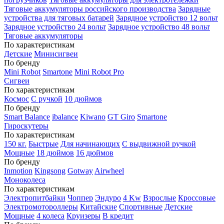
Тяговые аккумуляторы российского производства
Зарядные
устройства для тяговых батарей
Зарядное устройство 12 вольт
Зарядное устройство 24 вольт
Зарядное устройство 48 вольт
Тяговые аккумуляторы
По характеристикам
Детские
Минисигвеи
По бренду
Mini Robot
Smartone
Mini Robot Pro
Сигвеи
По характеристикам
Космос
С ручкой
10 дюймов
По бренду
Smart Balance
ibalance
Kiwano
GT Giro
Smartone
Гироскутеры
По характеристикам
150 кг.
Быстрые
Для начинающих
С выдвижной ручкой
Мощные
18 дюймов
16 дюймов
По бренду
Inmotion
Kingsong
Gotway
Airwheel
Моноколеса
По характеристикам
Электропитбайки
Чоппер
Эндуро
4 Kw
Взрослые
Кроссовые
Электромотороллеры
Китайские
Спортивные
Детские
Мощные
4 колеса
Круизеры
В кредит