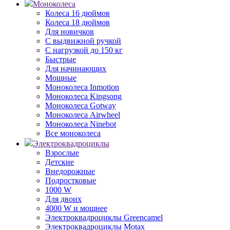
Моноколеса
Колеса 16 дюймов
Колеса 18 дюймов
Для новичков
С выдвижной ручкой
С нагрузкой до 150 кг
Быстрые
Для начинающих
Мощные
Моноколеса Inmotion
Моноколеса Kingsong
Моноколеса Gotway
Моноколеса Airwheel
Моноколеса Ninebot
Все моноколеса
Электроквадроциклы
Взрослые
Детские
Внедорожные
Подростковые
1000 W
Для двоих
4000 W и мощнее
Электроквадроциклы Greencamel
Электроквадроциклы Motax