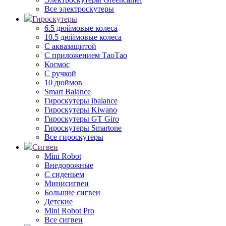
Все электроскутеры
Гироскутеры
6.5 дюймовые колеса
10.5 дюймовые колеса
С аквазащитой
С приложением ТаоТао
Космос
С ручкой
10 дюймов
Smart Balance
Гироскутеры ibalance
Гироскутеры Kiwano
Гироскутеры GT Giro
Гироскутеры Smartone
Все гироскутеры
Сигвеи
Mini Robot
Внедорожные
С сиденьем
Минисигвеи
Большие сигвеи
Детские
Mini Robot Pro
Все сигвеи