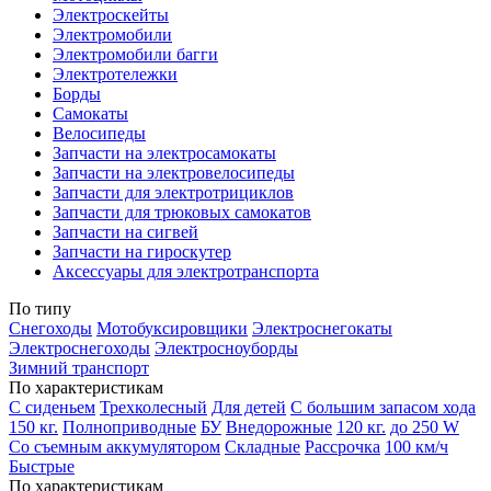
Электроскейты
Электромобили
Электромобили багги
Электротележки
Борды
Самокаты
Велосипеды
Запчасти на электросамокаты
Запчасти на электровелосипеды
Запчасти для электротрициклов
Запчасти для трюковых самокатов
Запчасти на сигвей
Запчасти на гироскутер
Аксессуары для электротранспорта
По типу
Снегоходы
Мотобуксировщики
Электроснегокаты
Электроснегоходы
Электросноуборды
Зимний транспорт
По характеристикам
С сиденьем
Трехколесный
Для детей
С большим запасом хода
150 кг.
Полноприводные
БУ
Внедорожные
120 кг.
до 250 W
Со съемным аккумулятором
Складные
Рассрочка
100 км/ч
Быстрые
По характеристикам