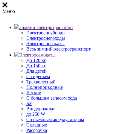
Меню
Зимний электротранспорт
Электросноуборды
Электроснегоходы
Электроснегокаты
Весь зимний электротранспорт
Электросамокаты
До 120 кг
До 150 кг
Для детей
С сиденьем
Трехколесный
Полноприводные
Легкие
С большим запасом хода
БУ
Внедорожные
до 250 W
Со съемным аккумулятором
Складные
Рассрочка