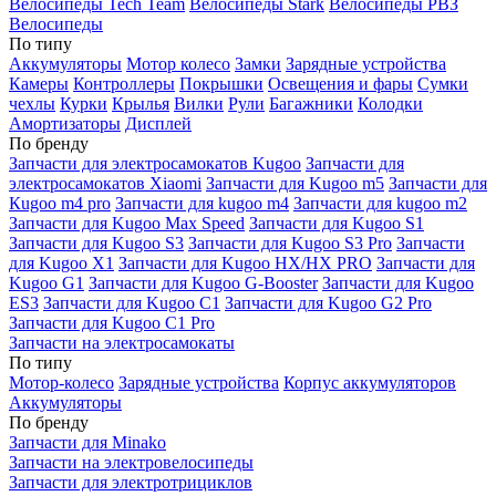
Велосипеды Tech Team
Велосипеды Stark
Велосипеды РВЗ
Велосипеды
По типу
Аккумуляторы
Мотор колесо
Замки
Зарядные устройства
Камеры
Контроллеры
Покрышки
Освещения и фары
Сумки
чехлы
Курки
Крылья
Вилки
Рули
Багажники
Колодки
Амортизаторы
Дисплей
По бренду
Запчасти для электросамокатов Kugoo
Запчасти для
электросамокатов Xiaomi
Запчасти для Kugoo m5
Запчасти для
Кugoo m4 pro
Запчасти для kugoo m4
Запчасти для kugoo m2
Запчасти для Kugoo Max Speed
Запчасти для Kugoo S1
Запчасти для Kugoo S3
Запчасти для Kugoo S3 Pro
Запчасти
для Kugoo X1
Запчасти для Kugoo HX/HX PRO
Запчасти для
Kugoo G1
Запчасти для Kugoo G-Booster
Запчасти для Kugoo
ES3
Запчасти для Kugoo C1
Запчасти для Kugoo G2 Pro
Запчасти для Kugoo C1 Pro
Запчасти на электросамокаты
По типу
Мотор-колесо
Зарядные устройства
Корпус аккумуляторов
Аккумуляторы
По бренду
Запчасти для Minako
Запчасти на электровелосипеды
Запчасти для электротрициклов