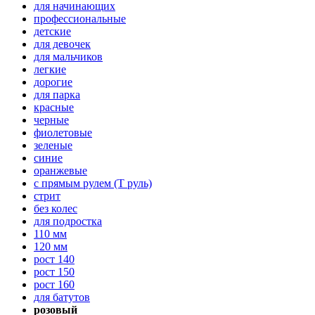
для начинающих
профессиональные
детские
для девочек
для мальчиков
легкие
дорогие
для парка
красные
черные
фиолетовые
зеленые
синие
оранжевые
с прямым рулем (Т руль)
стрит
без колес
для подростка
110 мм
120 мм
рост 140
рост 150
рост 160
для батутов
розовый