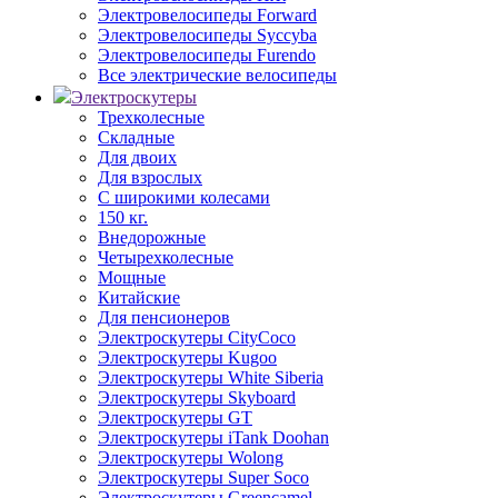
Электровелосипеды Forward
Электровелосипеды Syccyba
Электровелосипеды Furendo
Все электрические велосипеды
Электроскутеры
Трехколесные
Складные
Для двоих
Для взрослых
С широкими колесами
150 кг.
Внедорожные
Четырехколесные
Мощные
Китайские
Для пенсионеров
Электроскутеры CityCoco
Электроскутеры Kugoo
Электроскутеры White Siberia
Электроскутеры Skyboard
Электроскутеры GT
Электроскутеры iTank Doohan
Электроскутеры Wolong
Электроскутеры Super Soco
Электроскутеры Greencamel