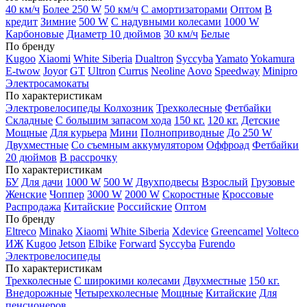
40 км/ч
Более 250 W
50 км/ч
С амортизаторами
Оптом
В
кредит
Зимние
500 W
С надувными колесами
1000 W
Карбоновые
Диаметр 10 дюймов
30 км/ч
Белые
По бренду
Kugoo
Xiaomi
White Siberia
Dualtron
Syccyba
Yamato
Yokamura
E-twow
Joyor
GT
Ultron
Currus
Neoline
Aovo
Speedway
Minipro
Электросамокаты
По характеристикам
Электровелосипеды Колхозник
Трехколесные
Фетбайки
Складные
С большим запасом хода
150 кг.
120 кг.
Детские
Мощные
Для курьера
Мини
Полноприводные
До 250 W
Двухместные
Со съемным аккумулятором
Оффроад
Фетбайки
20 дюймов
В рассрочку
По характеристикам
БУ
Для дачи
1000 W
500 W
Двухподвесы
Взрослый
Грузовые
Женские
Чоппер
3000 W
2000 W
Скоростные
Кроссовые
Распродажа
Китайские
Российские
Оптом
По бренду
Eltreco
Minako
Xiaomi
White Siberia
Xdevice
Greencamel
Volteco
ИЖ
Kugoo
Jetson
Elbike
Forward
Syccyba
Furendo
Электровелосипеды
По характеристикам
Трехколесные
С широкими колесами
Двухместные
150 кг.
Внедорожные
Четырехколесные
Мощные
Китайские
Для
пенсионеров