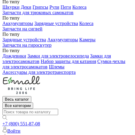
По типу
Шкурки
Деки
Грипсы
Рули
Пеги
Колеса
Запчасти для трюковых самокатов
По типу
Аккумуляторы
Зарядные устройства
Колеса
Запчасти на сигвей
По типу
Зарядные устройства
Аккумуляторы
Камеры
Запчасти на гироскутер
По типу
Дождевики
Замки для электровелосипеда
Замки для
электросамокатов
Набор защиты для катания
Сумки-чехлы
для электросамокатов
Шлемы
Аксессуары для электротранспорта
Весь каталог
Все категории
+7 (800) 551-87-08
Войти