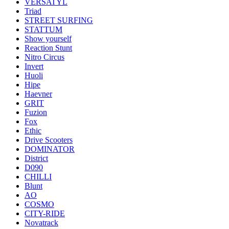
VERSATYL
Triad
STREET SURFING
STATTUM
Show yourself
Reaction Stunt
Nitro Circus
Invert
Huoli
Hipe
Haevner
GRIT
Fuzion
Fox
Ethic
Drive Scooters
DOMINATOR
District
D090
CHILLI
Blunt
AO
COSMO
CITY-RIDE
Novatrack