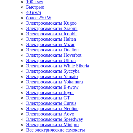
100 км/ч
Быстрые
40 км/ч
более 250 W
Электросамокаты Kugoo
Электросамокаты Xiaomi
Электросамокаты Iconbit
Электросамокаты Halten
Электросамокаты Mizar
Электросамокаты Dualton
Электросамокаты Hoverbot
Электросамокаты Ultron
Электросамокаты White Siberia
Электросамокаты Syccyba
Электросамокаты Yamato
Электросамокаты Yokamura
Электросамокаты E-twow
Электросамокаты Joyor
Электросамокаты GT
Электросамокаты Currus
Электросамокаты Neoline
Электросамокаты Aovo
Электросамокаты Speedway
Электросамокаты Minipro
Все электрические самокаты