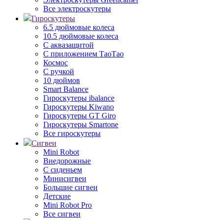
Все электроскутеры
Гироскутеры
6.5 дюймовые колеса
10.5 дюймовые колеса
С аквазащитой
С приложением ТаоТао
Космос
С ручкой
10 дюймов
Smart Balance
Гироскутеры ibalance
Гироскутеры Kiwano
Гироскутеры GT Giro
Гироскутеры Smartone
Все гироскутеры
Сигвеи
Mini Robot
Внедорожные
С сиденьем
Минисигвеи
Большие сигвеи
Детские
Mini Robot Pro
Все сигвеи