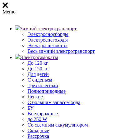
Меню
Зимний электротранспорт
Электросноуборды
Электроснегоходы
Электроснегокаты
Весь зимний электротранспорт
Электросамокаты
До 120 кг
До 150 кг
Для детей
С сиденьем
Трехколесный
Полноприводные
Легкие
С большим запасом хода
БУ
Внедорожные
до 250 W
Со съемным аккумулятором
Складные
Рассрочка