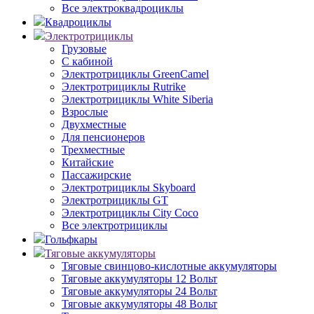
Все электроквадроциклы
Квадроциклы
Электротрициклы
Грузовые
С кабиной
Электротрициклы GreenCamel
Электротрициклы Rutrike
Электротрициклы White Siberia
Взрослые
Двухместные
Для пенсионеров
Трехместные
Китайские
Пассажирские
Электротрициклы Skyboard
Электротрициклы GT
Электротрициклы City Coco
Все электротрициклы
Гольфкары
Тяговые аккумуляторы
Тяговые свинцово-кислотные аккумуляторы
Тяговые аккумуляторы 12 Вольт
Тяговые аккумуляторы 24 Вольт
Тяговые аккумуляторы 48 Вольт