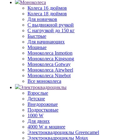
Моноколеса
Колеса 16 дюймов
Колеса 18 дюймов
Для новичков
С выдвижной ручкой
С нагрузкой до 150 кг
Быстрые
Для начинающих
Мощные
Моноколеса Inmotion
Моноколеса Kingsong
Моноколеса Gotway
Моноколеса Airwheel
Моноколеса Ninebot
Все моноколеса
Электроквадроциклы
Взрослые
Детские
Внедорожные
Подростковые
1000 W
Для двоих
4000 W и мощнее
Электроквадроциклы Greencamel
Электроквадроциклы Motax