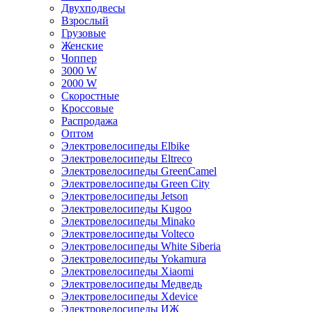
Двухподвесы
Взрослый
Грузовые
Женские
Чоппер
3000 W
2000 W
Скоростные
Кроссовые
Распродажа
Оптом
Электровелосипеды Elbike
Электровелосипеды Eltreco
Электровелосипеды GreenCamel
Электровелосипеды Green City
Электровелосипеды Jetson
Электровелосипеды Kugoo
Электровелосипеды Minako
Электровелосипеды Volteco
Электровелосипеды White Siberia
Электровелосипеды Yokamura
Электровелосипеды Xiaomi
Электровелосипеды Медведь
Электровелосипеды Xdevice
Электровелосипеды ИЖ