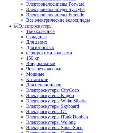
Электровелосипеды Forward
Электровелосипеды Syccyba
Электровелосипеды Furendo
Все электрические велосипеды
Электроскутеры
Трехколесные
Складные
Для двоих
Для взрослых
С широкими колесами
150 кг.
Внедорожные
Четырехколесные
Мощные
Китайские
Для пенсионеров
Электроскутеры CityCoco
Электроскутеры Kugoo
Электроскутеры White Siberia
Электроскутеры Skyboard
Электроскутеры GT
Электроскутеры iTank Doohan
Электроскутеры Wolong
Электроскутеры Super Soco
Электроскутеры Greencamel