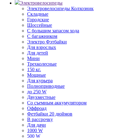
Электровелосипеды
Электровелосипеды Колхозник
Складные
Городские
Шоссейные
С большим запасом хода
С багажником
Электро Фэтбайки
Для взрослых
Для детей
Мини
Трехколесные
150 кг.
Мощные
Для курьера
Полноприводные
до 250 W
Двухместные
Со съемным аккумулятором
Оффроад
Фетбайки 20 дюймов
В рассрочку
Для дачи
1000 W
500 W