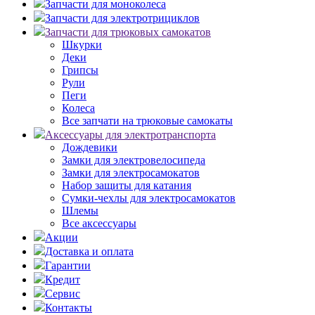
Запчасти для моноколеса
Запчасти для электротрициклов
Запчасти для трюковых самокатов
Шкурки
Деки
Грипсы
Рули
Пеги
Колеса
Все запчати на трюковые самокаты
Аксессуары для электротранспорта
Дождевики
Замки для электровелосипеда
Замки для электросамокатов
Набор защиты для катания
Сумки-чехлы для электросамокатов
Шлемы
Все аксессуары
Акции
Доставка и оплата
Гарантии
Кредит
Сервис
Контакты