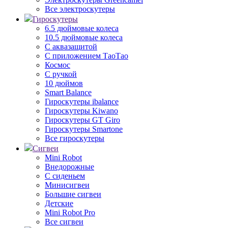
Все электроскутеры
Гироскутеры
6.5 дюймовые колеса
10.5 дюймовые колеса
С аквазащитой
С приложением ТаоТао
Космос
С ручкой
10 дюймов
Smart Balance
Гироскутеры ibalance
Гироскутеры Kiwano
Гироскутеры GT Giro
Гироскутеры Smartone
Все гироскутеры
Сигвеи
Mini Robot
Внедорожные
С сиденьем
Минисигвеи
Большие сигвеи
Детские
Mini Robot Pro
Все сигвеи