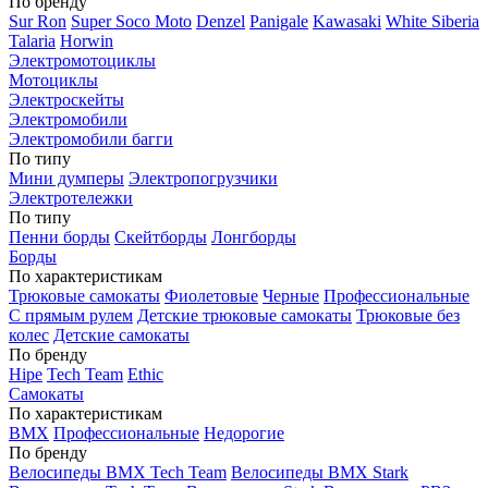
По бренду
Sur Ron
Super Soco Moto
Denzel
Panigale
Kawasaki
White Siberia
Talaria
Horwin
Электромотоциклы
Мотоциклы
Электроскейты
Электромобили
Электромобили багги
По типу
Мини думперы
Электропогрузчики
Электротележки
По типу
Пенни борды
Скейтборды
Лонгборды
Борды
По характеристикам
Трюковые самокаты
Фиолетовые
Черные
Профессиональные
С прямым рулем
Детские трюковые самокаты
Трюковые без
колес
Детские самокаты
По бренду
Hipe
Tech Team
Ethic
Самокаты
По характеристикам
BMX
Профессиональные
Недорогие
По бренду
Велосипеды BMX Tech Team
Велосипеды BMX Stark