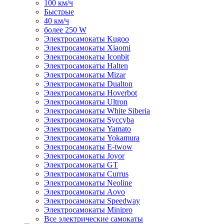
100 км/ч
Быстрые
40 км/ч
более 250 W
Электросамокаты Kugoo
Электросамокаты Xiaomi
Электросамокаты Iconbit
Электросамокаты Halten
Электросамокаты Mizar
Электросамокаты Dualton
Электросамокаты Hoverbot
Электросамокаты Ultron
Электросамокаты White Siberia
Электросамокаты Syccyba
Электросамокаты Yamato
Электросамокаты Yokamura
Электросамокаты E-twow
Электросамокаты Joyor
Электросамокаты GT
Электросамокаты Currus
Электросамокаты Neoline
Электросамокаты Aovo
Электросамокаты Speedway
Электросамокаты Minipro
Все электрические самокаты