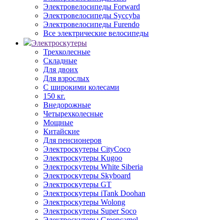
Электровелосипеды Forward
Электровелосипеды Syccyba
Электровелосипеды Furendo
Все электрические велосипеды
Электроскутеры
Трехколесные
Складные
Для двоих
Для взрослых
С широкими колесами
150 кг.
Внедорожные
Четырехколесные
Мощные
Китайские
Для пенсионеров
Электроскутеры CityCoco
Электроскутеры Kugoo
Электроскутеры White Siberia
Электроскутеры Skyboard
Электроскутеры GT
Электроскутеры iTank Doohan
Электроскутеры Wolong
Электроскутеры Super Soco
Электроскутеры Greencamel