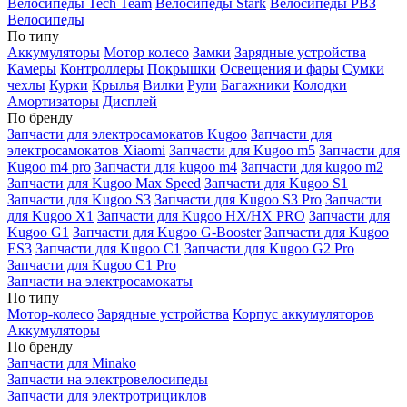
Велосипеды Tech Team
Велосипеды Stark
Велосипеды РВЗ
Велосипеды
По типу
Аккумуляторы
Мотор колесо
Замки
Зарядные устройства
Камеры
Контроллеры
Покрышки
Освещения и фары
Сумки
чехлы
Курки
Крылья
Вилки
Рули
Багажники
Колодки
Амортизаторы
Дисплей
По бренду
Запчасти для электросамокатов Kugoo
Запчасти для
электросамокатов Xiaomi
Запчасти для Kugoo m5
Запчасти для
Кugoo m4 pro
Запчасти для kugoo m4
Запчасти для kugoo m2
Запчасти для Kugoo Max Speed
Запчасти для Kugoo S1
Запчасти для Kugoo S3
Запчасти для Kugoo S3 Pro
Запчасти
для Kugoo X1
Запчасти для Kugoo HX/HX PRO
Запчасти для
Kugoo G1
Запчасти для Kugoo G-Booster
Запчасти для Kugoo
ES3
Запчасти для Kugoo C1
Запчасти для Kugoo G2 Pro
Запчасти для Kugoo C1 Pro
Запчасти на электросамокаты
По типу
Мотор-колесо
Зарядные устройства
Корпус аккумуляторов
Аккумуляторы
По бренду
Запчасти для Minako
Запчасти на электровелосипеды
Запчасти для электротрициклов