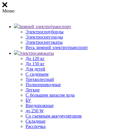
Меню
Зимний электротранспорт
Электросноуборды
Электроснегоходы
Электроснегокаты
Весь зимний электротранспорт
Электросамокаты
До 120 кг
До 150 кг
Для детей
С сиденьем
Трехколесный
Полноприводные
Легкие
С большим запасом хода
БУ
Внедорожные
до 250 W
Со съемным аккумулятором
Складные
Рассрочка