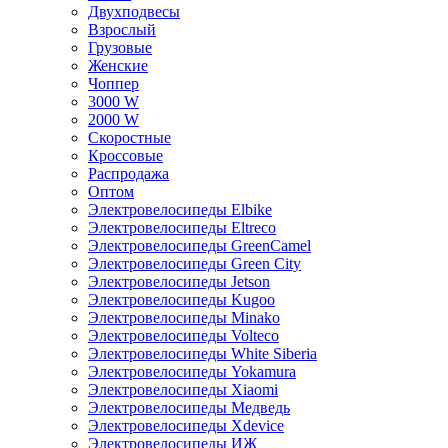
Двухподвесы
Взрослый
Грузовые
Женские
Чоппер
3000 W
2000 W
Скоростные
Кроссовые
Распродажа
Оптом
Электровелосипеды Elbike
Электровелосипеды Eltreco
Электровелосипеды GreenCamel
Электровелосипеды Green City
Электровелосипеды Jetson
Электровелосипеды Kugoo
Электровелосипеды Minako
Электровелосипеды Volteco
Электровелосипеды White Siberia
Электровелосипеды Yokamura
Электровелосипеды Xiaomi
Электровелосипеды Медведь
Электровелосипеды Xdevice
Электровелосипеды ИЖ