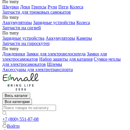
По типу
Шкурки
Деки
Грипсы
Рули
Пеги
Колеса
Запчасти для трюковых самокатов
По типу
Аккумуляторы
Зарядные устройства
Колеса
Запчасти на сигвей
По типу
Зарядные устройства
Аккумуляторы
Камеры
Запчасти на гироскутер
По типу
Дождевики
Замки для электровелосипеда
Замки для
электросамокатов
Набор защиты для катания
Сумки-чехлы
для электросамокатов
Шлемы
Аксессуары для электротранспорта
Весь каталог
Все категории
+7 (800) 551-87-08
Войти