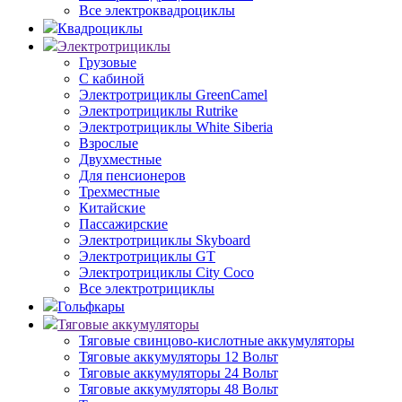
Все электроквадроциклы
Квадроциклы
Электротрициклы
Грузовые
С кабиной
Электротрициклы GreenCamel
Электротрициклы Rutrike
Электротрициклы White Siberia
Взрослые
Двухместные
Для пенсионеров
Трехместные
Китайские
Пассажирские
Электротрициклы Skyboard
Электротрициклы GT
Электротрициклы City Coco
Все электротрициклы
Гольфкары
Тяговые аккумуляторы
Тяговые свинцово-кислотные аккумуляторы
Тяговые аккумуляторы 12 Вольт
Тяговые аккумуляторы 24 Вольт
Тяговые аккумуляторы 48 Вольт