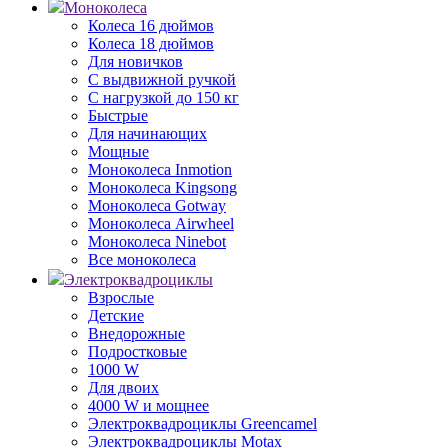
Моноколеса
Колеса 16 дюймов
Колеса 18 дюймов
Для новичков
С выдвижной ручкой
С нагрузкой до 150 кг
Быстрые
Для начинающих
Мощные
Моноколеса Inmotion
Моноколеса Kingsong
Моноколеса Gotway
Моноколеса Airwheel
Моноколеса Ninebot
Все моноколеса
Электроквадроциклы
Взрослые
Детские
Внедорожные
Подростковые
1000 W
Для двоих
4000 W и мощнее
Электроквадроциклы Greencamel
Электроквадроциклы Motax