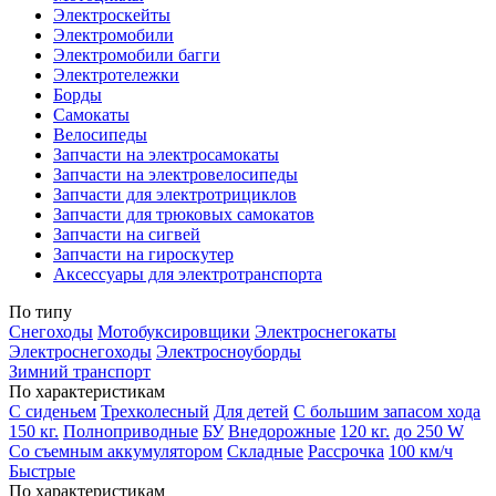
Электроскейты
Электромобили
Электромобили багги
Электротележки
Борды
Самокаты
Велосипеды
Запчасти на электросамокаты
Запчасти на электровелосипеды
Запчасти для электротрициклов
Запчасти для трюковых самокатов
Запчасти на сигвей
Запчасти на гироскутер
Аксессуары для электротранспорта
По типу
Снегоходы
Мотобуксировщики
Электроснегокаты
Электроснегоходы
Электросноуборды
Зимний транспорт
По характеристикам
С сиденьем
Трехколесный
Для детей
С большим запасом хода
150 кг.
Полноприводные
БУ
Внедорожные
120 кг.
до 250 W
Со съемным аккумулятором
Складные
Рассрочка
100 км/ч
Быстрые
По характеристикам