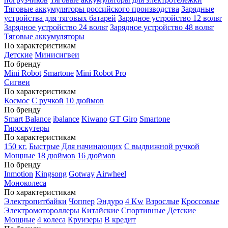
Тяговые аккумуляторы российского производства
Зарядные
устройства для тяговых батарей
Зарядное устройство 12 вольт
Зарядное устройство 24 вольт
Зарядное устройство 48 вольт
Тяговые аккумуляторы
По характеристикам
Детские
Минисигвеи
По бренду
Mini Robot
Smartone
Mini Robot Pro
Сигвеи
По характеристикам
Космос
С ручкой
10 дюймов
По бренду
Smart Balance
ibalance
Kiwano
GT Giro
Smartone
Гироскутеры
По характеристикам
150 кг.
Быстрые
Для начинающих
С выдвижной ручкой
Мощные
18 дюймов
16 дюймов
По бренду
Inmotion
Kingsong
Gotway
Airwheel
Моноколеса
По характеристикам
Электропитбайки
Чоппер
Эндуро
4 Kw
Взрослые
Кроссовые
Электромотороллеры
Китайские
Спортивные
Детские
Мощные
4 колеса
Круизеры
В кредит