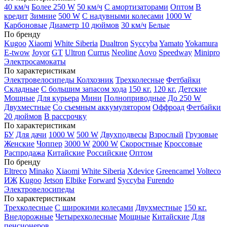
40 км/ч
Более 250 W
50 км/ч
С амортизаторами
Оптом
В
кредит
Зимние
500 W
С надувными колесами
1000 W
Карбоновые
Диаметр 10 дюймов
30 км/ч
Белые
По бренду
Kugoo
Xiaomi
White Siberia
Dualtron
Syccyba
Yamato
Yokamura
E-twow
Joyor
GT
Ultron
Currus
Neoline
Aovo
Speedway
Minipro
Электросамокаты
По характеристикам
Электровелосипеды Колхозник
Трехколесные
Фетбайки
Складные
С большим запасом хода
150 кг.
120 кг.
Детские
Мощные
Для курьера
Мини
Полноприводные
До 250 W
Двухместные
Со съемным аккумулятором
Оффроад
Фетбайки
20 дюймов
В рассрочку
По характеристикам
БУ
Для дачи
1000 W
500 W
Двухподвесы
Взрослый
Грузовые
Женские
Чоппер
3000 W
2000 W
Скоростные
Кроссовые
Распродажа
Китайские
Российские
Оптом
По бренду
Eltreco
Minako
Xiaomi
White Siberia
Xdevice
Greencamel
Volteco
ИЖ
Kugoo
Jetson
Elbike
Forward
Syccyba
Furendo
Электровелосипеды
По характеристикам
Трехколесные
С широкими колесами
Двухместные
150 кг.
Внедорожные
Четырехколесные
Мощные
Китайские
Для
пенсионеров