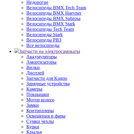
Недорогие
Велосипеды BMX Tech Team
Велосипеды BMX Haevner
Велосипеды BMX Subrosa
Велосипеды BMX Stark
Велосипеды Tech Team
Велосипеды Stark
Велосипеды РВЗ
Все велосипеды
Запчасти на электросамокаты
Аккумуляторы
Амортизаторы
Вилки
Дисплей
Запчасти для Kugoo
Зарядные устройства
Камеры
Покрышки
Мотор колесо
Замки
Контроллеры
Освещения и фары
Сумки чехлы
Курки
Крылья