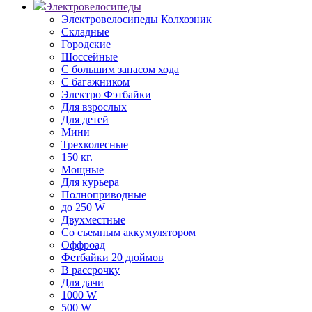
Электровелосипеды
Электровелосипеды Колхозник
Складные
Городские
Шоссейные
С большим запасом хода
С багажником
Электро Фэтбайки
Для взрослых
Для детей
Мини
Трехколесные
150 кг.
Мощные
Для курьера
Полноприводные
до 250 W
Двухместные
Со съемным аккумулятором
Оффроад
Фетбайки 20 дюймов
В рассрочку
Для дачи
1000 W
500 W