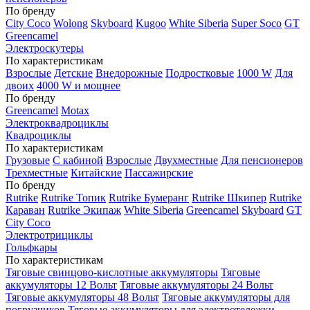
По бренду
City Coco
Wolong
Skyboard
Kugoo
White Siberia
Super Soco
GT
Greencamel
Электроскутеры
По характеристикам
Взрослые
Детские
Внедорожные
Подростковые
1000 W
Для
двоих
4000 W и мощнее
По бренду
Greencamel
Motax
Электроквадроциклы
Квадроциклы
По характеристикам
Грузовые
С кабиной
Взрослые
Двухместные
Для пенсионеров
Трехместные
Китайские
Пассажирские
По бренду
Rutrike
Rutrike Топик
Rutrike Бумеранг
Rutrike Шкипер
Rutrike
Караван
Rutrike Экипаж
White Siberia
Greencamel
Skyboard
GT
City Coco
Электротрициклы
Гольфкары
По характеристикам
Тяговые свинцово-кислотные аккумуляторы
Тяговые
аккумуляторы 12 Вольт
Тяговые аккумуляторы 24 Вольт
Тяговые аккумуляторы 48 Вольт
Тяговые аккумуляторы для
погрузчиков
Тяговые аккумуляторы для электротележки