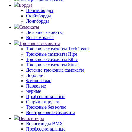
Борды
Пенни борды
Скейтборды
Лонгборды
Самокаты
Детские самокаты
Все самокаты
Трюковые самокаты
Трюковые самокаты Tech Team
Трюковые самокаты Hipe
Трюковые самокаты Ethic
Трюковые самокаты Street
Детские трюковые самокаты
Дорогие
Фиолетовые
Парковые
Черные
Профессиональные
С прямым рулем
Трюковые без колес
Все трюковые самокаты
Велосипеды
Велосипеды BMX
Профессиональные