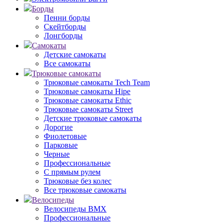
Борды
Пенни борды
Скейтборды
Лонгборды
Самокаты
Детские самокаты
Все самокаты
Трюковые самокаты
Трюковые самокаты Tech Team
Трюковые самокаты Hipe
Трюковые самокаты Ethic
Трюковые самокаты Street
Детские трюковые самокаты
Дорогие
Фиолетовые
Парковые
Черные
Профессиональные
С прямым рулем
Трюковые без колес
Все трюковые самокаты
Велосипеды
Велосипеды BMX
Профессиональные