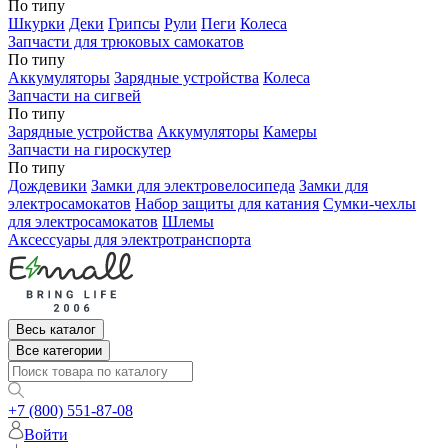
По типу
Шкурки
Деки
Грипсы
Рули
Пеги
Колеса
Запчасти для трюковых самокатов
По типу
Аккумуляторы
Зарядные устройства
Колеса
Запчасти на сигвей
По типу
Зарядные устройства
Аккумуляторы
Камеры
Запчасти на гироскутер
По типу
Дождевики
Замки для электровелосипеда
Замки для
электросамокатов
Набор защиты для катания
Сумки-чехлы
для электросамокатов
Шлемы
Аксессуары для электротранспорта
Весь каталог
Все категории
+7 (800) 551-87-08
Войти