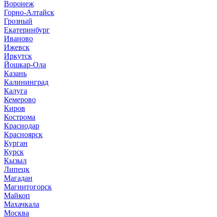
Воронеж
Горно-Алтайск
Грозный
Екатеринбург
Иваново
Ижевск
Иркутск
Йошкар-Ола
Казань
Калининград
Калуга
Кемерово
Киров
Кострома
Краснодар
Красноярск
Курган
Курск
Кызыл
Липецк
Магадан
Магнитогорск
Майкоп
Махачкала
Москва