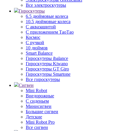
Все электроскутеры
Гироскутеры
6.5 дюймовые колеса
10.5 дюймовые колеса
С аквазащитой
С приложением ТаоТао
Космос
С ручкой
10 дюймов
Smart Balance
Гироскутеры ibalance
Гироскутеры Kiwano
Гироскутеры GT Giro
Гироскутеры Smartone
Все гироскутеры
Сигвеи
Mini Robot
Внедорожные
С сиденьем
Минисигвеи
Большие сигвеи
Детские
Mini Robot Pro
Все сигвеи