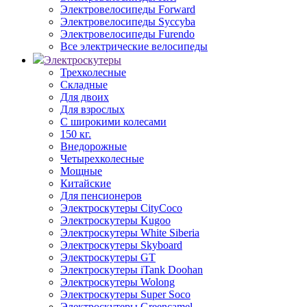
Электровелосипеды Forward
Электровелосипеды Syccyba
Электровелосипеды Furendo
Все электрические велосипеды
Электроскутеры
Трехколесные
Складные
Для двоих
Для взрослых
С широкими колесами
150 кг.
Внедорожные
Четырехколесные
Мощные
Китайские
Для пенсионеров
Электроскутеры CityCoco
Электроскутеры Kugoo
Электроскутеры White Siberia
Электроскутеры Skyboard
Электроскутеры GT
Электроскутеры iTank Doohan
Электроскутеры Wolong
Электроскутеры Super Soco
Электроскутеры Greencamel