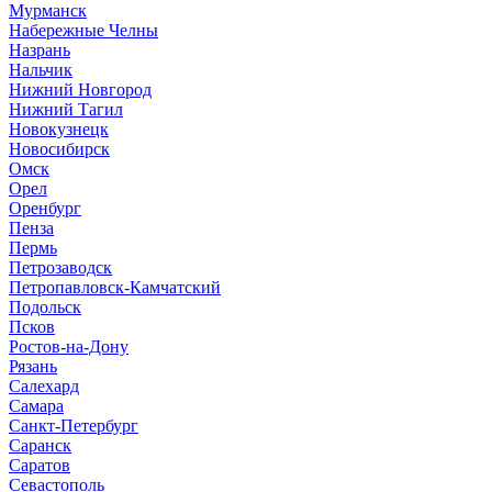
Мурманск
Набережные Челны
Назрань
Нальчик
Нижний Новгород
Нижний Тагил
Новокузнецк
Новосибирск
Омск
Орел
Оренбург
Пенза
Пермь
Петрозаводск
Петропавловск-Камчатский
Подольск
Псков
Ростов-на-Дону
Рязань
Салехард
Самара
Санкт-Петербург
Саранск
Саратов
Севастополь