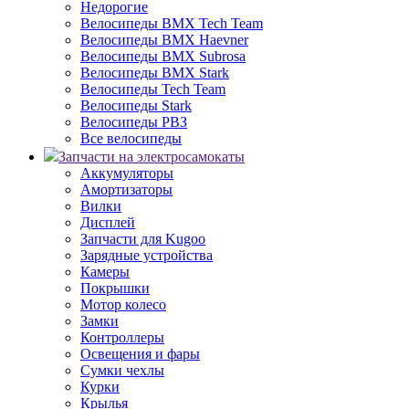
Недорогие
Велосипеды BMX Tech Team
Велосипеды BMX Haevner
Велосипеды BMX Subrosa
Велосипеды BMX Stark
Велосипеды Tech Team
Велосипеды Stark
Велосипеды РВЗ
Все велосипеды
Запчасти на электросамокаты
Аккумуляторы
Амортизаторы
Вилки
Дисплей
Запчасти для Kugoo
Зарядные устройства
Камеры
Покрышки
Мотор колесо
Замки
Контроллеры
Освещения и фары
Сумки чехлы
Курки
Крылья