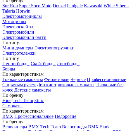
По бренду
Sur Ron
Super Soco Moto
Denzel
Panigale
Kawasaki
White Siberia
Talaria
Horwin
Электромотоциклы
Мотоциклы
Электроскейты
Электромобили
Электромобили багги
По типу
Мини думперы
Электропогрузчики
Электротележки
По типу
Пенни борды
Скейтборды
Лонгборды
Борды
По характеристикам
Трюковые самокаты
Фиолетовые
Черные
Профессиональные
С прямым рулем
Детские трюковые самокаты
Трюковые без
колес
Детские самокаты
По бренду
Hipe
Tech Team
Ethic
Самокаты
По характеристикам
BMX
Профессиональные
Недорогие
По бренду
Велосипеды BMX Tech Team
Велосипеды BMX Stark