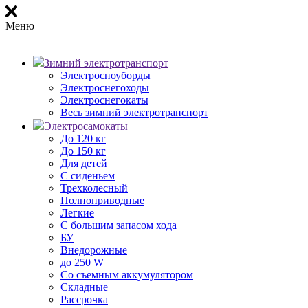
Меню
Зимний электротранспорт
Электросноуборды
Электроснегоходы
Электроснегокаты
Весь зимний электротранспорт
Электросамокаты
До 120 кг
До 150 кг
Для детей
С сиденьем
Трехколесный
Полноприводные
Легкие
С большим запасом хода
БУ
Внедорожные
до 250 W
Со съемным аккумулятором
Складные
Рассрочка