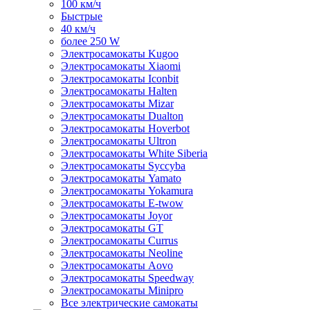
100 км/ч
Быстрые
40 км/ч
более 250 W
Электросамокаты Kugoo
Электросамокаты Xiaomi
Электросамокаты Iconbit
Электросамокаты Halten
Электросамокаты Mizar
Электросамокаты Dualton
Электросамокаты Hoverbot
Электросамокаты Ultron
Электросамокаты White Siberia
Электросамокаты Syccyba
Электросамокаты Yamato
Электросамокаты Yokamura
Электросамокаты E-twow
Электросамокаты Joyor
Электросамокаты GT
Электросамокаты Currus
Электросамокаты Neoline
Электросамокаты Aovo
Электросамокаты Speedway
Электросамокаты Minipro
Все электрические самокаты