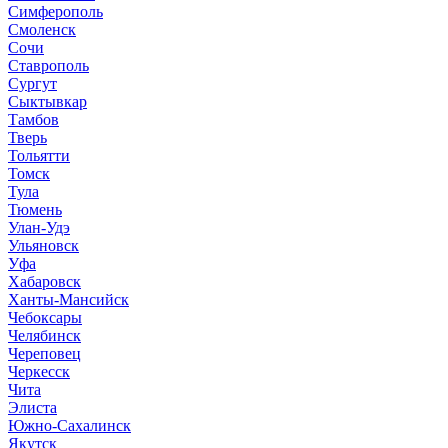
Симферополь
Смоленск
Сочи
Ставрополь
Сургут
Сыктывкар
Тамбов
Тверь
Тольятти
Томск
Тула
Тюмень
Улан-Удэ
Ульяновск
Уфа
Хабаровск
Ханты-Мансийск
Чебоксары
Челябинск
Череповец
Черкесск
Чита
Элиста
Южно-Сахалинск
Якутск