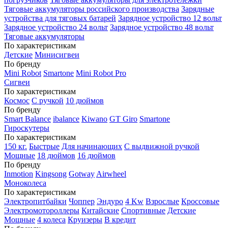
Тяговые аккумуляторы российского производства
Зарядные
устройства для тяговых батарей
Зарядное устройство 12 вольт
Зарядное устройство 24 вольт
Зарядное устройство 48 вольт
Тяговые аккумуляторы
По характеристикам
Детские
Минисигвеи
По бренду
Mini Robot
Smartone
Mini Robot Pro
Сигвеи
По характеристикам
Космос
С ручкой
10 дюймов
По бренду
Smart Balance
ibalance
Kiwano
GT Giro
Smartone
Гироскутеры
По характеристикам
150 кг.
Быстрые
Для начинающих
С выдвижной ручкой
Мощные
18 дюймов
16 дюймов
По бренду
Inmotion
Kingsong
Gotway
Airwheel
Моноколеса
По характеристикам
Электропитбайки
Чоппер
Эндуро
4 Kw
Взрослые
Кроссовые
Электромотороллеры
Китайские
Спортивные
Детские
Мощные
4 колеса
Круизеры
В кредит