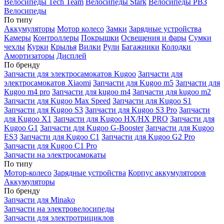
Велосипеды Tech Team
Велосипеды Stark
Велосипеды РВЗ
Велосипеды
По типу
Аккумуляторы
Мотор колесо
Замки
Зарядные устройства
Камеры
Контроллеры
Покрышки
Освещения и фары
Сумки
чехлы
Курки
Крылья
Вилки
Рули
Багажники
Колодки
Амортизаторы
Дисплей
По бренду
Запчасти для электросамокатов Kugoo
Запчасти для
электросамокатов Xiaomi
Запчасти для Kugoo m5
Запчасти для
Кugoo m4 pro
Запчасти для kugoo m4
Запчасти для kugoo m2
Запчасти для Kugoo Max Speed
Запчасти для Kugoo S1
Запчасти для Kugoo S3
Запчасти для Kugoo S3 Pro
Запчасти
для Kugoo X1
Запчасти для Kugoo HX/HX PRO
Запчасти для
Kugoo G1
Запчасти для Kugoo G-Booster
Запчасти для Kugoo
ES3
Запчасти для Kugoo C1
Запчасти для Kugoo G2 Pro
Запчасти для Kugoo C1 Pro
Запчасти на электросамокаты
По типу
Мотор-колесо
Зарядные устройства
Корпус аккумуляторов
Аккумуляторы
По бренду
Запчасти для Minako
Запчасти на электровелосипеды
Запчасти для электротрициклов