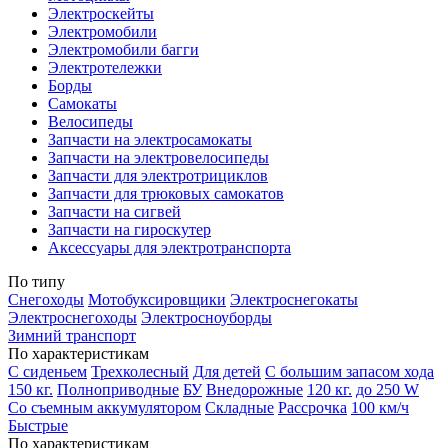
Электроскейты
Электромобили
Электромобили багги
Электротележки
Борды
Самокаты
Велосипеды
Запчасти на электросамокаты
Запчасти на электровелосипеды
Запчасти для электротрициклов
Запчасти для трюковых самокатов
Запчасти на сигвей
Запчасти на гироскутер
Аксессуары для электротранспорта
По типу
Снегоходы
Мотобуксировщики
Электроснегокаты
Электроснегоходы
Электросноуборды
Зимний транспорт
По характеристикам
С сиденьем
Трехколесный
Для детей
С большим запасом хода
150 кг.
Полноприводные
БУ
Внедорожные
120 кг.
до 250 W
Со съемным аккумулятором
Складные
Рассрочка
100 км/ч
Быстрые
По характеристикам