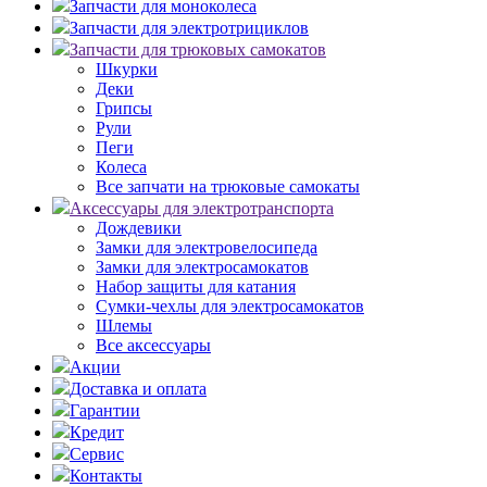
Запчасти для моноколеса
Запчасти для электротрициклов
Запчасти для трюковых самокатов
Шкурки
Деки
Грипсы
Рули
Пеги
Колеса
Все запчати на трюковые самокаты
Аксессуары для электротранспорта
Дождевики
Замки для электровелосипеда
Замки для электросамокатов
Набор защиты для катания
Сумки-чехлы для электросамокатов
Шлемы
Все аксессуары
Акции
Доставка и оплата
Гарантии
Кредит
Сервис
Контакты