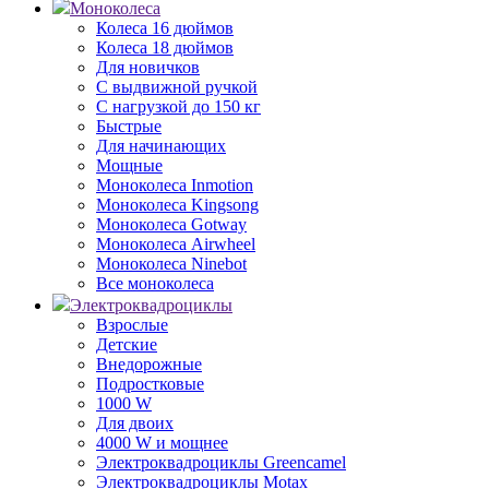
Моноколеса
Колеса 16 дюймов
Колеса 18 дюймов
Для новичков
С выдвижной ручкой
С нагрузкой до 150 кг
Быстрые
Для начинающих
Мощные
Моноколеса Inmotion
Моноколеса Kingsong
Моноколеса Gotway
Моноколеса Airwheel
Моноколеса Ninebot
Все моноколеса
Электроквадроциклы
Взрослые
Детские
Внедорожные
Подростковые
1000 W
Для двоих
4000 W и мощнее
Электроквадроциклы Greencamel
Электроквадроциклы Motax