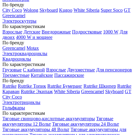
По бренду
City Coco
Wolong
Skyboard
Kugoo
White Siberia
Super Soco
GT
Greencamel
Электроскутеры
По характеристикам
Взрослые
Детские
Внедорожные
Подростковые
1000 W
Для
двоих
4000 W и мощнее
По бренду
Greencamel
Motax
Электроквадроциклы
Квадроциклы
По характеристикам
Грузовые
С кабиной
Взрослые
Двухместные
Для пенсионеров
Трехместные
Китайские
Пассажирские
По бренду
Rutrike
Rutrike Топик
Rutrike Бумеранг
Rutrike Шкипер
Rutrike
Караван
Rutrike Экипаж
White Siberia
Greencamel
Skyboard
GT
City Coco
Электротрициклы
Гольфкары
По характеристикам
Тяговые свинцово-кислотные аккумуляторы
Тяговые
аккумуляторы 12 Вольт
Тяговые аккумуляторы 24 Вольт
Тяговые аккумуляторы 48 Вольт
Тяговые аккумуляторы для
погрузчиков
Тяговые аккумуляторы для электротележки