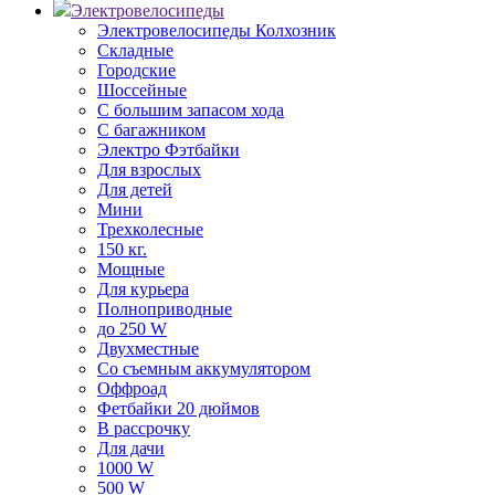
Электровелосипеды
Электровелосипеды Колхозник
Складные
Городские
Шоссейные
С большим запасом хода
С багажником
Электро Фэтбайки
Для взрослых
Для детей
Мини
Трехколесные
150 кг.
Мощные
Для курьера
Полноприводные
до 250 W
Двухместные
Со съемным аккумулятором
Оффроад
Фетбайки 20 дюймов
В рассрочку
Для дачи
1000 W
500 W