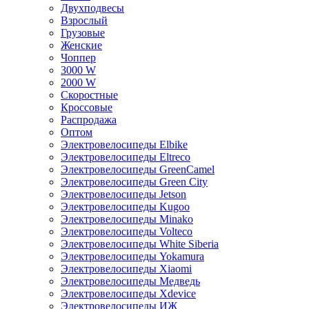
Двухподвесы
Взрослый
Грузовые
Женские
Чоппер
3000 W
2000 W
Скоростные
Кроссовые
Распродажа
Оптом
Электровелосипеды Elbike
Электровелосипеды Eltreco
Электровелосипеды GreenCamel
Электровелосипеды Green City
Электровелосипеды Jetson
Электровелосипеды Kugoo
Электровелосипеды Minako
Электровелосипеды Volteco
Электровелосипеды White Siberia
Электровелосипеды Yokamura
Электровелосипеды Xiaomi
Электровелосипеды Медведь
Электровелосипеды Xdevice
Электровелосипеды ИЖ