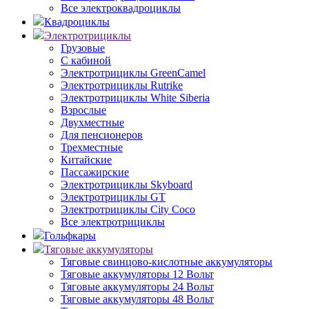
Все электроквадроциклы
Квадроциклы
Электротрициклы
Грузовые
С кабиной
Электротрициклы GreenCamel
Электротрициклы Rutrike
Электротрициклы White Siberia
Взрослые
Двухместные
Для пенсионеров
Трехместные
Китайские
Пассажирские
Электротрициклы Skyboard
Электротрициклы GT
Электротрициклы City Coco
Все электротрициклы
Гольфкары
Тяговые аккумуляторы
Тяговые свинцово-кислотные аккумуляторы
Тяговые аккумуляторы 12 Вольт
Тяговые аккумуляторы 24 Вольт
Тяговые аккумуляторы 48 Вольт