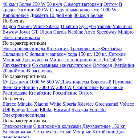
40 км/ч
Более 250 W
50 км/ч
С амортизаторами
Оптом
В
кредит
Зимние
500 W
С надувными колесами
1000 W
Карбоновые
Диаметр 10 дюймов
30 км/ч
Белые
По бренду
Kugoo
Xiaomi
White Siberia
Dualtron
Syccyba
Yamato
Yokamura
E-twow
Joyor
GT
Ultron
Currus
Neoline
Aovo
Speedway
Minipro
Электросамокаты
По характеристикам
Электровелосипеды Колхозник
Трехколесные
Фетбайки
Складные
С большим запасом хода
150 кг.
120 кг.
Детские
Мощные
Для курьера
Мини
Полноприводные
До 250 W
Двухместные
Со съемным аккумулятором
Оффроад
Фетбайки
20 дюймов
В рассрочку
По характеристикам
БУ
Для дачи
1000 W
500 W
Двухподвесы
Взрослый
Грузовые
Женские
Чоппер
3000 W
2000 W
Скоростные
Кроссовые
Распродажа
Китайские
Российские
Оптом
По бренду
Eltreco
Minako
Xiaomi
White Siberia
Xdevice
Greencamel
Volteco
ИЖ
Kugoo
Jetson
Elbike
Forward
Syccyba
Furendo
Электровелосипеды
По характеристикам
Трехколесные
С широкими колесами
Двухместные
150 кг.
Внедорожные
Четырехколесные
Мощные
Китайские
Для
пенсионеров