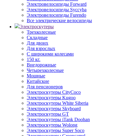
Электровелосипеды Forward
Электровелосипеды Syccyba
Электровелосипеды Furendo
Все электрические велосипеды
Электроскутеры
Трехколесные
Складные
Для двоих
Для взрослых
С широкими колесами
150 кг.
Внедорожные
Четырехколесные
Мощные
Китайские
Для пенсионеров
Электроскутеры CityCoco
Электроскутеры Kugoo
Электроскутеры White Siberia
Электроскутеры Skyboard
Электроскутеры GT
Электроскутеры iTank Doohan
Электроскутеры Wolong
Электроскутеры Super Soco
Электроскутеры Greencamel