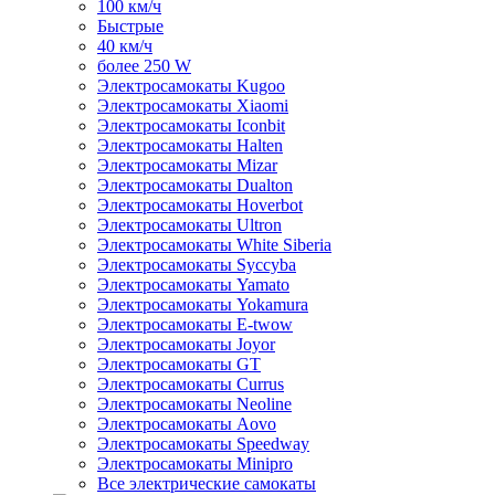
100 км/ч
Быстрые
40 км/ч
более 250 W
Электросамокаты Kugoo
Электросамокаты Xiaomi
Электросамокаты Iconbit
Электросамокаты Halten
Электросамокаты Mizar
Электросамокаты Dualton
Электросамокаты Hoverbot
Электросамокаты Ultron
Электросамокаты White Siberia
Электросамокаты Syccyba
Электросамокаты Yamato
Электросамокаты Yokamura
Электросамокаты E-twow
Электросамокаты Joyor
Электросамокаты GT
Электросамокаты Currus
Электросамокаты Neoline
Электросамокаты Aovo
Электросамокаты Speedway
Электросамокаты Minipro
Все электрические самокаты