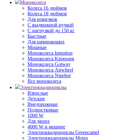
Моноколеса
Колеса 16 дюймов
Колеса 18 дюймов
Для новичков
С выдвижной ручкой
С нагрузкой до 150 кг
Быстрые
Для начинающих
Мощные
Моноколеса Inmotion
Моноколеса Kingsong
Моноколеса Gotway
Моноколеса Airwheel
Моноколеса Ninebot
Все моноколеса
Электроквадроциклы
Взрослые
Детские
Внедорожные
Подростковые
1000 W
Для двоих
4000 W и мощнее
Электроквадроциклы Greencamel
Электроквадроциклы Motax