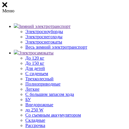
Меню
Зимний электротранспорт
Электросноуборды
Электроснегоходы
Электроснегокаты
Весь зимний электротранспорт
Электросамокаты
До 120 кг
До 150 кг
Для детей
С сиденьем
Трехколесный
Полноприводные
Легкие
С большим запасом хода
БУ
Внедорожные
до 250 W
Со съемным аккумулятором
Складные
Рассрочка