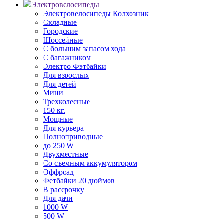
Электровелосипеды
Электровелосипеды Колхозник
Складные
Городские
Шоссейные
С большим запасом хода
С багажником
Электро Фэтбайки
Для взрослых
Для детей
Мини
Трехколесные
150 кг.
Мощные
Для курьера
Полноприводные
до 250 W
Двухместные
Со съемным аккумулятором
Оффроад
Фетбайки 20 дюймов
В рассрочку
Для дачи
1000 W
500 W