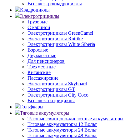
Все электроквадроциклы
Квадроциклы
Электротрициклы
Грузовые
С кабиной
Электротрициклы GreenCamel
Электротрициклы Rutrike
Электротрициклы White Siberia
Взрослые
Двухместные
Для пенсионеров
Трехместные
Китайские
Пассажирские
Электротрициклы Skyboard
Электротрициклы GT
Электротрициклы City Coco
Все электротрициклы
Гольфкары
Тяговые аккумуляторы
Тяговые свинцово-кислотные аккумуляторы
Тяговые аккумуляторы 12 Вольт
Тяговые аккумуляторы 24 Вольт
Тяговые аккумуляторы 48 Вольт