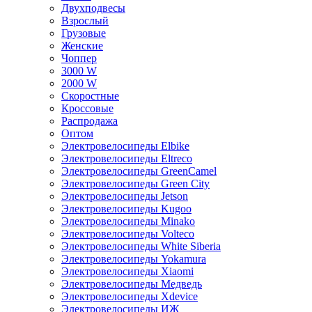
Двухподвесы
Взрослый
Грузовые
Женские
Чоппер
3000 W
2000 W
Скоростные
Кроссовые
Распродажа
Оптом
Электровелосипеды Elbike
Электровелосипеды Eltreco
Электровелосипеды GreenCamel
Электровелосипеды Green City
Электровелосипеды Jetson
Электровелосипеды Kugoo
Электровелосипеды Minako
Электровелосипеды Volteco
Электровелосипеды White Siberia
Электровелосипеды Yokamura
Электровелосипеды Xiaomi
Электровелосипеды Медведь
Электровелосипеды Xdevice
Электровелосипеды ИЖ