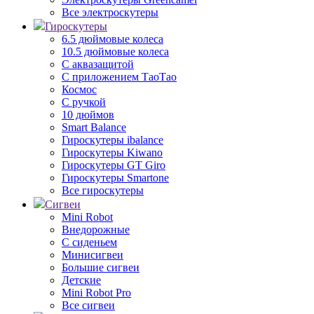
Все электроскутеры
Гироскутеры
6.5 дюймовые колеса
10.5 дюймовые колеса
С аквазащитой
С приложением ТаоТао
Космос
С ручкой
10 дюймов
Smart Balance
Гироскутеры ibalance
Гироскутеры Kiwano
Гироскутеры GT Giro
Гироскутеры Smartone
Все гироскутеры
Сигвеи
Mini Robot
Внедорожные
С сиденьем
Минисигвеи
Большие сигвеи
Детские
Mini Robot Pro
Все сигвеи