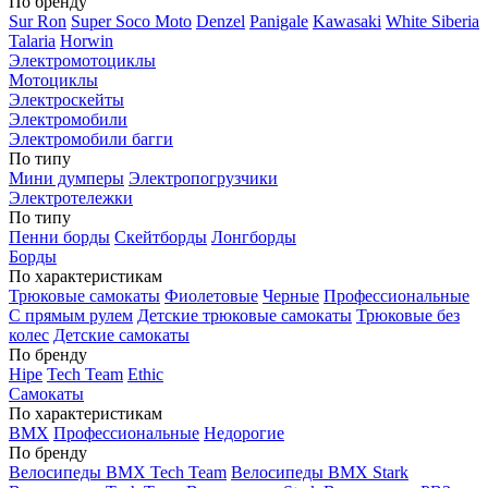
По бренду
Sur Ron
Super Soco Moto
Denzel
Panigale
Kawasaki
White Siberia
Talaria
Horwin
Электромотоциклы
Мотоциклы
Электроскейты
Электромобили
Электромобили багги
По типу
Мини думперы
Электропогрузчики
Электротележки
По типу
Пенни борды
Скейтборды
Лонгборды
Борды
По характеристикам
Трюковые самокаты
Фиолетовые
Черные
Профессиональные
С прямым рулем
Детские трюковые самокаты
Трюковые без
колес
Детские самокаты
По бренду
Hipe
Tech Team
Ethic
Самокаты
По характеристикам
BMX
Профессиональные
Недорогие
По бренду
Велосипеды BMX Tech Team
Велосипеды BMX Stark