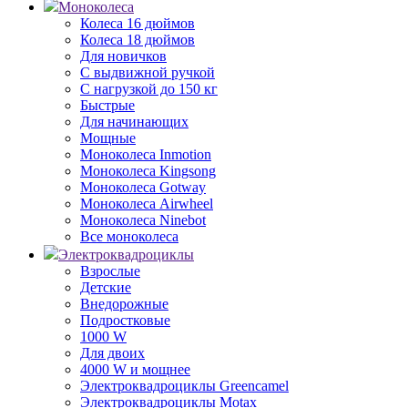
Моноколеса
Колеса 16 дюймов
Колеса 18 дюймов
Для новичков
С выдвижной ручкой
С нагрузкой до 150 кг
Быстрые
Для начинающих
Мощные
Моноколеса Inmotion
Моноколеса Kingsong
Моноколеса Gotway
Моноколеса Airwheel
Моноколеса Ninebot
Все моноколеса
Электроквадроциклы
Взрослые
Детские
Внедорожные
Подростковые
1000 W
Для двоих
4000 W и мощнее
Электроквадроциклы Greencamel
Электроквадроциклы Motax