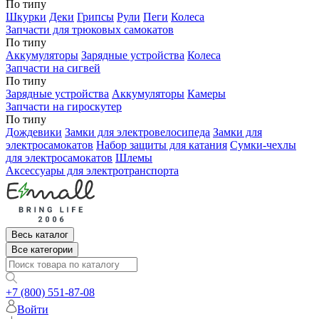
По типу
Шкурки
Деки
Грипсы
Рули
Пеги
Колеса
Запчасти для трюковых самокатов
По типу
Аккумуляторы
Зарядные устройства
Колеса
Запчасти на сигвей
По типу
Зарядные устройства
Аккумуляторы
Камеры
Запчасти на гироскутер
По типу
Дождевики
Замки для электровелосипеда
Замки для
электросамокатов
Набор защиты для катания
Сумки-чехлы
для электросамокатов
Шлемы
Аксессуары для электротранспорта
Весь каталог
Все категории
+7 (800) 551-87-08
Войти