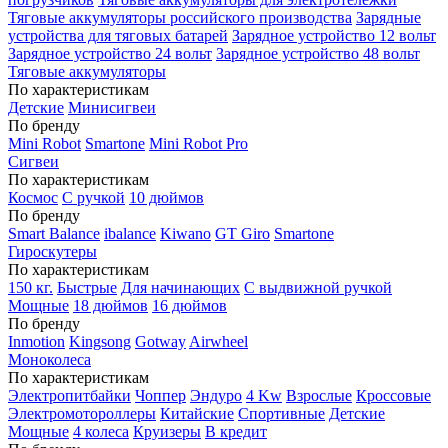
Тяговые аккумуляторы российского производства
Зарядные
устройства для тяговых батарей
Зарядное устройство 12 вольт
Зарядное устройство 24 вольт
Зарядное устройство 48 вольт
Тяговые аккумуляторы
По характеристикам
Детские
Минисигвеи
По бренду
Mini Robot
Smartone
Mini Robot Pro
Сигвеи
По характеристикам
Космос
С ручкой
10 дюймов
По бренду
Smart Balance
ibalance
Kiwano
GT Giro
Smartone
Гироскутеры
По характеристикам
150 кг.
Быстрые
Для начинающих
С выдвижной ручкой
Мощные
18 дюймов
16 дюймов
По бренду
Inmotion
Kingsong
Gotway
Airwheel
Моноколеса
По характеристикам
Электропитбайки
Чоппер
Эндуро
4 Kw
Взрослые
Кроссовые
Электромотороллеры
Китайские
Спортивные
Детские
Мощные
4 колеса
Круизеры
В кредит