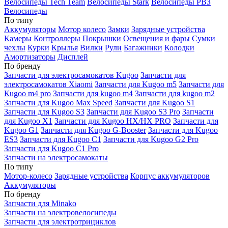
Велосипеды Tech Team
Велосипеды Stark
Велосипеды РВЗ
Велосипеды
По типу
Аккумуляторы
Мотор колесо
Замки
Зарядные устройства
Камеры
Контроллеры
Покрышки
Освещения и фары
Сумки
чехлы
Курки
Крылья
Вилки
Рули
Багажники
Колодки
Амортизаторы
Дисплей
По бренду
Запчасти для электросамокатов Kugoo
Запчасти для
электросамокатов Xiaomi
Запчасти для Kugoo m5
Запчасти для
Кugoo m4 pro
Запчасти для kugoo m4
Запчасти для kugoo m2
Запчасти для Kugoo Max Speed
Запчасти для Kugoo S1
Запчасти для Kugoo S3
Запчасти для Kugoo S3 Pro
Запчасти
для Kugoo X1
Запчасти для Kugoo HX/HX PRO
Запчасти для
Kugoo G1
Запчасти для Kugoo G-Booster
Запчасти для Kugoo
ES3
Запчасти для Kugoo C1
Запчасти для Kugoo G2 Pro
Запчасти для Kugoo C1 Pro
Запчасти на электросамокаты
По типу
Мотор-колесо
Зарядные устройства
Корпус аккумуляторов
Аккумуляторы
По бренду
Запчасти для Minako
Запчасти на электровелосипеды
Запчасти для электротрициклов