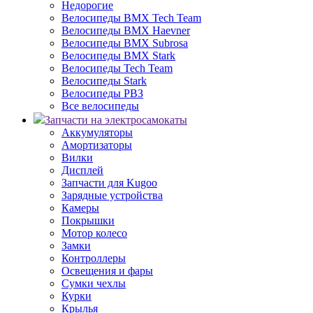
Недорогие
Велосипеды BMX Tech Team
Велосипеды BMX Haevner
Велосипеды BMX Subrosa
Велосипеды BMX Stark
Велосипеды Tech Team
Велосипеды Stark
Велосипеды РВЗ
Все велосипеды
Запчасти на электросамокаты
Аккумуляторы
Амортизаторы
Вилки
Дисплей
Запчасти для Kugoo
Зарядные устройства
Камеры
Покрышки
Мотор колесо
Замки
Контроллеры
Освещения и фары
Сумки чехлы
Курки
Крылья