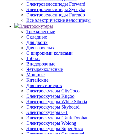
Электровелосипеды Forward
Электровелосипеды Syccyba
Электровелосипеды Furendo
Все электрические велосипеды
Электроскутеры
Трехколесные
Складные
Для двоих
Для взрослых
С широкими колесами
150 кг.
Внедорожные
Четырехколесные
Мощные
Китайские
Для пенсионеров
Электроскутеры CityCoco
Электроскутеры Kugoo
Электроскутеры White Siberia
Электроскутеры Skyboard
Электроскутеры GT
Электроскутеры iTank Doohan
Электроскутеры Wolong
Электроскутеры Super Soco
Электроскутеры Greencamel