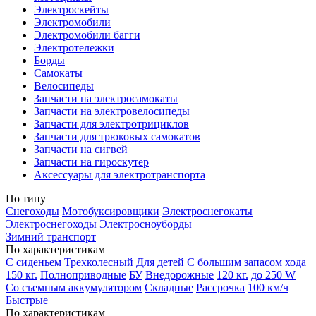
Электроскейты
Электромобили
Электромобили багги
Электротележки
Борды
Самокаты
Велосипеды
Запчасти на электросамокаты
Запчасти на электровелосипеды
Запчасти для электротрициклов
Запчасти для трюковых самокатов
Запчасти на сигвей
Запчасти на гироскутер
Аксессуары для электротранспорта
По типу
Снегоходы
Мотобуксировщики
Электроснегокаты
Электроснегоходы
Электросноуборды
Зимний транспорт
По характеристикам
С сиденьем
Трехколесный
Для детей
С большим запасом хода
150 кг.
Полноприводные
БУ
Внедорожные
120 кг.
до 250 W
Со съемным аккумулятором
Складные
Рассрочка
100 км/ч
Быстрые
По характеристикам