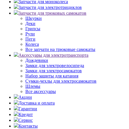
Запчасти для моноколеса
Запчасти для электротрициклов
Запчасти для трюковых самокатов
Шкурки
Деки
Грипсы
Рули
Пеги
Колеса
Все запчати на трюковые самокаты
Аксессуары для электротранспорта
Дождевики
Замки для электровелосипеда
Замки для электросамокатов
Набор защиты для катания
Сумки-чехлы для электросамокатов
Шлемы
Все аксессуары
Акции
Доставка и оплата
Гарантии
Кредит
Сервис
Контакты