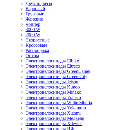
Двухподвесы
Взрослый
Грузовые
Женские
Чоппер
3000 W
2000 W
Скоростные
Кроссовые
Распродажа
Оптом
Электровелосипеды Elbike
Электровелосипеды Eltreco
Электровелосипеды GreenCamel
Электровелосипеды Green City
Электровелосипеды Jetson
Электровелосипеды Kugoo
Электровелосипеды Minako
Электровелосипеды Volteco
Электровелосипеды White Siberia
Электровелосипеды Yokamura
Электровелосипеды Xiaomi
Электровелосипеды Медведь
Электровелосипеды Xdevice
Электровелосипеды ИЖ