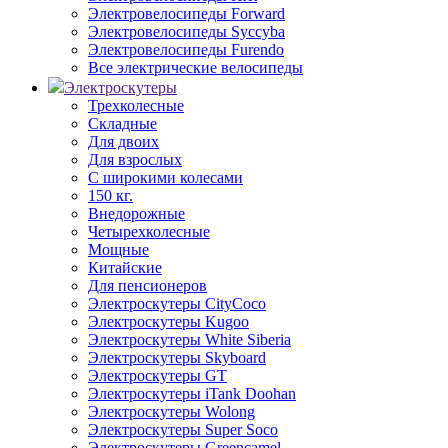
Электровелосипеды Forward
Электровелосипеды Syccyba
Электровелосипеды Furendo
Все электрические велосипеды
Электроскутеры
Трехколесные
Складные
Для двоих
Для взрослых
С широкими колесами
150 кг.
Внедорожные
Четырехколесные
Мощные
Китайские
Для пенсионеров
Электроскутеры CityCoco
Электроскутеры Kugoo
Электроскутеры White Siberia
Электроскутеры Skyboard
Электроскутеры GT
Электроскутеры iTank Doohan
Электроскутеры Wolong
Электроскутеры Super Soco
Электроскутеры Greencamel