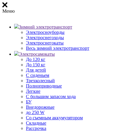
Меню
Зимний электротранспорт
Электросноуборды
Электроснегоходы
Электроснегокаты
Весь зимний электротранспорт
Электросамокаты
До 120 кг
До 150 кг
Для детей
С сиденьем
Трехколесный
Полноприводные
Легкие
С большим запасом хода
БУ
Внедорожные
до 250 W
Со съемным аккумулятором
Складные
Рассрочка