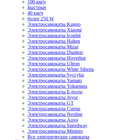
100 км/ч
Быстрые
40 км/ч
более 250 W
Электросамокаты Kugoo
Электросамокаты Xiaomi
Электросамокаты Iconbit
Электросамокаты Halten
Электросамокаты Mizar
Электросамокаты Dualton
Электросамокаты Hoverbot
Электросамокаты Ultron
Электросамокаты White Siberia
Электросамокаты Syccyba
Электросамокаты Yamato
Электросамокаты Yokamura
Электросамокаты E-twow
Электросамокаты Joyor
Электросамокаты GT
Электросамокаты Currus
Электросамокаты Neoline
Электросамокаты Aovo
Электросамокаты Speedway
Электросамокаты Minipro
Все электрические самокаты