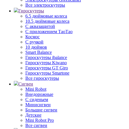
Все электроскутеры
Гироскутеры
6.5 дюймовые колеса
10.5 дюймовые колеса
С аквазащитой
С приложением ТаоТао
Космос
С ручкой
10 дюймов
Smart Balance
Гироскутеры ibalance
Гироскутеры Kiwano
Гироскутеры GT Giro
Гироскутеры Smartone
Все гироскутеры
Сигвеи
Mini Robot
Внедорожные
С сиденьем
Минисигвеи
Большие сигвеи
Детские
Mini Robot Pro
Все сигвеи