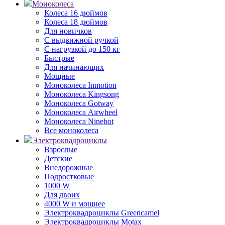
Моноколеса
Колеса 16 дюймов
Колеса 18 дюймов
Для новичков
С выдвижной ручкой
С нагрузкой до 150 кг
Быстрые
Для начинающих
Мощные
Моноколеса Inmotion
Моноколеса Kingsong
Моноколеса Gotway
Моноколеса Airwheel
Моноколеса Ninebot
Все моноколеса
Электроквадроциклы
Взрослые
Детские
Внедорожные
Подростковые
1000 W
Для двоих
4000 W и мощнее
Электроквадроциклы Greencamel
Электроквадроциклы Motax