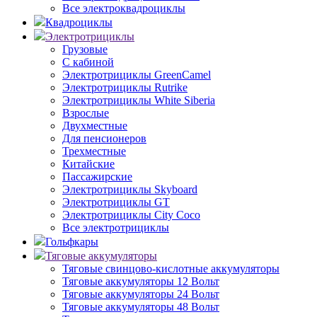
Все электроквадроциклы
Квадроциклы
Электротрициклы
Грузовые
С кабиной
Электротрициклы GreenCamel
Электротрициклы Rutrike
Электротрициклы White Siberia
Взрослые
Двухместные
Для пенсионеров
Трехместные
Китайские
Пассажирские
Электротрициклы Skyboard
Электротрициклы GT
Электротрициклы City Coco
Все электротрициклы
Гольфкары
Тяговые аккумуляторы
Тяговые свинцово-кислотные аккумуляторы
Тяговые аккумуляторы 12 Вольт
Тяговые аккумуляторы 24 Вольт
Тяговые аккумуляторы 48 Вольт