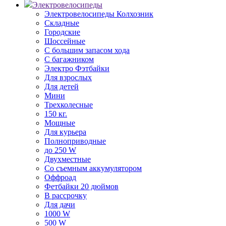
Электровелосипеды
Электровелосипеды Колхозник
Складные
Городские
Шоссейные
С большим запасом хода
С багажником
Электро Фэтбайки
Для взрослых
Для детей
Мини
Трехколесные
150 кг.
Мощные
Для курьера
Полноприводные
до 250 W
Двухместные
Со съемным аккумулятором
Оффроад
Фетбайки 20 дюймов
В рассрочку
Для дачи
1000 W
500 W