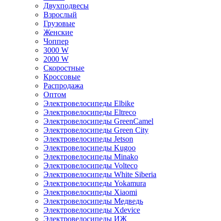
Двухподвесы
Взрослый
Грузовые
Женские
Чоппер
3000 W
2000 W
Скоростные
Кроссовые
Распродажа
Оптом
Электровелосипеды Elbike
Электровелосипеды Eltreco
Электровелосипеды GreenCamel
Электровелосипеды Green City
Электровелосипеды Jetson
Электровелосипеды Kugoo
Электровелосипеды Minako
Электровелосипеды Volteco
Электровелосипеды White Siberia
Электровелосипеды Yokamura
Электровелосипеды Xiaomi
Электровелосипеды Медведь
Электровелосипеды Xdevice
Электровелосипеды ИЖ