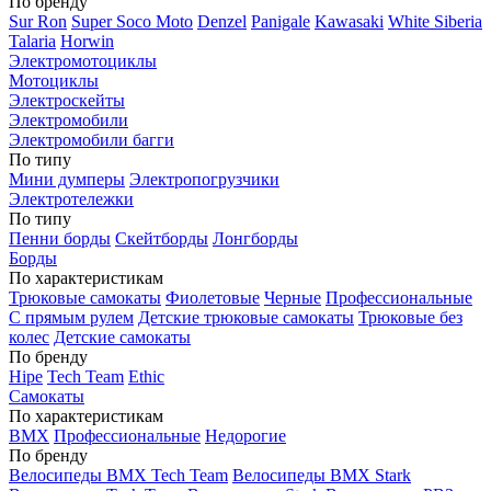
По бренду
Sur Ron
Super Soco Moto
Denzel
Panigale
Kawasaki
White Siberia
Talaria
Horwin
Электромотоциклы
Мотоциклы
Электроскейты
Электромобили
Электромобили багги
По типу
Мини думперы
Электропогрузчики
Электротележки
По типу
Пенни борды
Скейтборды
Лонгборды
Борды
По характеристикам
Трюковые самокаты
Фиолетовые
Черные
Профессиональные
С прямым рулем
Детские трюковые самокаты
Трюковые без
колес
Детские самокаты
По бренду
Hipe
Tech Team
Ethic
Самокаты
По характеристикам
BMX
Профессиональные
Недорогие
По бренду
Велосипеды BMX Tech Team
Велосипеды BMX Stark