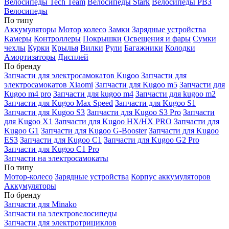
Велосипеды Tech Team
Велосипеды Stark
Велосипеды РВЗ
Велосипеды
По типу
Аккумуляторы
Мотор колесо
Замки
Зарядные устройства
Камеры
Контроллеры
Покрышки
Освещения и фары
Сумки
чехлы
Курки
Крылья
Вилки
Рули
Багажники
Колодки
Амортизаторы
Дисплей
По бренду
Запчасти для электросамокатов Kugoo
Запчасти для
электросамокатов Xiaomi
Запчасти для Kugoo m5
Запчасти для
Кugoo m4 pro
Запчасти для kugoo m4
Запчасти для kugoo m2
Запчасти для Kugoo Max Speed
Запчасти для Kugoo S1
Запчасти для Kugoo S3
Запчасти для Kugoo S3 Pro
Запчасти
для Kugoo X1
Запчасти для Kugoo HX/HX PRO
Запчасти для
Kugoo G1
Запчасти для Kugoo G-Booster
Запчасти для Kugoo
ES3
Запчасти для Kugoo C1
Запчасти для Kugoo G2 Pro
Запчасти для Kugoo C1 Pro
Запчасти на электросамокаты
По типу
Мотор-колесо
Зарядные устройства
Корпус аккумуляторов
Аккумуляторы
По бренду
Запчасти для Minako
Запчасти на электровелосипеды
Запчасти для электротрициклов