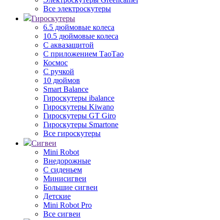
Все электроскутеры
Гироскутеры
6.5 дюймовые колеса
10.5 дюймовые колеса
С аквазащитой
С приложением ТаоТао
Космос
С ручкой
10 дюймов
Smart Balance
Гироскутеры ibalance
Гироскутеры Kiwano
Гироскутеры GT Giro
Гироскутеры Smartone
Все гироскутеры
Сигвеи
Mini Robot
Внедорожные
С сиденьем
Минисигвеи
Большие сигвеи
Детские
Mini Robot Pro
Все сигвеи