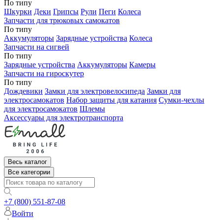
По типу
Шкурки
Деки
Грипсы
Рули
Пеги
Колеса
Запчасти для трюковых самокатов
По типу
Аккумуляторы
Зарядные устройства
Колеса
Запчасти на сигвей
По типу
Зарядные устройства
Аккумуляторы
Камеры
Запчасти на гироскутер
По типу
Дождевики
Замки для электровелосипеда
Замки для
электросамокатов
Набор защиты для катания
Сумки-чехлы
для электросамокатов
Шлемы
Аксессуары для электротранспорта
Весь каталог
Все категории
+7 (800) 551-87-08
Войти