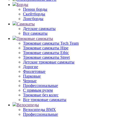
Борды
Пенни борды
Скейтборды
Лонгборды
Самокаты
Детские самокаты
Все самокаты
Трюковые самокаты
Трюковые самокаты Tech Team
Трюковые самокаты Hipe
Трюковые самокаты Ethic
Трюковые самокаты Street
Детские трюковые самокаты
Дорогие
Фиолетовые
Парковые
Черные
Профессиональные
С прямым рулем
Трюковые без колес
Все трюковые самокаты
Велосипеды
Велосипеды BMX
Профессиональные