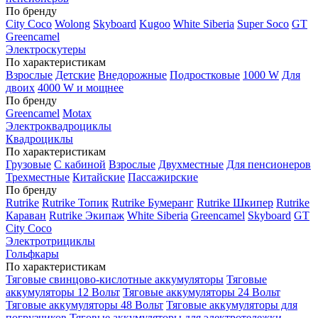
По бренду
City Coco
Wolong
Skyboard
Kugoo
White Siberia
Super Soco
GT
Greencamel
Электроскутеры
По характеристикам
Взрослые
Детские
Внедорожные
Подростковые
1000 W
Для
двоих
4000 W и мощнее
По бренду
Greencamel
Motax
Электроквадроциклы
Квадроциклы
По характеристикам
Грузовые
С кабиной
Взрослые
Двухместные
Для пенсионеров
Трехместные
Китайские
Пассажирские
По бренду
Rutrike
Rutrike Топик
Rutrike Бумеранг
Rutrike Шкипер
Rutrike
Караван
Rutrike Экипаж
White Siberia
Greencamel
Skyboard
GT
City Coco
Электротрициклы
Гольфкары
По характеристикам
Тяговые свинцово-кислотные аккумуляторы
Тяговые
аккумуляторы 12 Вольт
Тяговые аккумуляторы 24 Вольт
Тяговые аккумуляторы 48 Вольт
Тяговые аккумуляторы для
погрузчиков
Тяговые аккумуляторы для электротележки