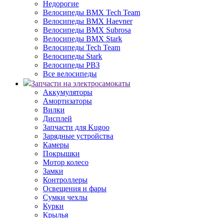
Недорогие
Велосипеды BMX Tech Team
Велосипеды BMX Haevner
Велосипеды BMX Subrosa
Велосипеды BMX Stark
Велосипеды Tech Team
Велосипеды Stark
Велосипеды РВЗ
Все велосипеды
Запчасти на электросамокаты
Аккумуляторы
Амортизаторы
Вилки
Дисплей
Запчасти для Kugoo
Зарядные устройства
Камеры
Покрышки
Мотор колесо
Замки
Контроллеры
Освещения и фары
Сумки чехлы
Курки
Крылья