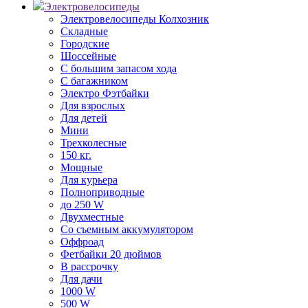
Электровелосипеды
Электровелосипеды Колхозник
Складные
Городские
Шоссейные
С большим запасом хода
С багажником
Электро Фэтбайки
Для взрослых
Для детей
Мини
Трехколесные
150 кг.
Мощные
Для курьера
Полноприводные
до 250 W
Двухместные
Со съемным аккумулятором
Оффроад
Фетбайки 20 дюймов
В рассрочку
Для дачи
1000 W
500 W